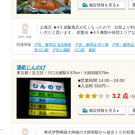
施設情報を見る
お風呂 ★4.5 炭酸風呂が広くなったので、以前より
い方だと思います。 岩盤浴 ★4.5 種類や休憩エリア
30代 女性
関連情報
戸田・蕨周辺 塩化物泉
戸田・蕨周辺 切り傷
戸田・蕨周辺
西川口駅
戸田公園駅
川口駅
蕨駅
湯処じんのび
東京都 / 足立区 /
川口元郷駅4.67km
/
大師前駅579m
■営業時間 14:00～24:00
■入浴料 550円～
3.2 点
/ 
施設情報を見る
東武伊勢崎線大師線の大師前駅から徒歩１０分程度