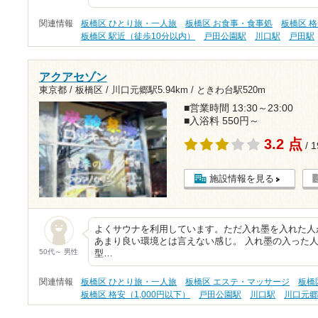
関連情報
板橋区 ひとり旅・一人旅
板橋区 お食事・食事処
板橋区 格
板橋区 駅近（徒歩10分以内）
戸田公園駅
川口駅
戸田駅
アクアセゾン
東京都 / 板橋区 /
川口元郷駅5.94km
/
ときわ台駅520m
■営業時間 13:30～23:00
■入浴料 550円～
3.2 点
/ 
施設情報を見る
よくサウナを利用しています。ただ入れ墨を入れた人
あまり良い環境とは言えない感じ。 入れ墨の入った人
50代～ 男性
型…
関連情報
板橋区 ひとり旅・一人旅
板橋区 エステ・マッサージ
板橋
板橋区 格安（1,000円以下）
戸田公園駅
川口駅
川口元