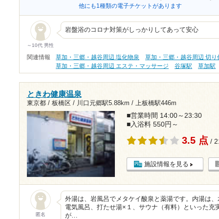
他にも1種類の電子チケットがあります
岩盤浴のコロナ対策がしっかりしてあって安心
～10代 男性
関連情報
草加・三郷・越谷周辺 塩化物泉
草加・三郷・越谷周辺 切り
草加・三郷・越谷周辺 エステ・マッサージ
谷塚駅
草加駅
ときわ健康温泉
東京都 / 板橋区 /
川口元郷駅5.88km
/
上板橋駅446m
■営業時間 14:00～23:30
■入浴料 550円～
3.5 点
/ 
施設情報を見る
外湯は、岩風呂でメタケイ酸泉と薬湯です。内湯は、
電気風呂、打たせ湯×１、サウナ（有料）といった充
匿名
が…