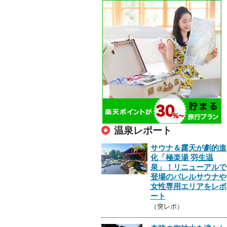
温泉レポート
サウナ＆露天が劇的進
化「極楽湯 羽生温
泉」！リニューアルで
登場のバレルサウナや
女性専用エリアをレポ
ート
（突レポ）