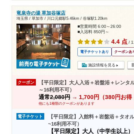
竜泉寺の湯 草加谷塚店
埼玉県 / 草加市 /
川口元郷駅5.46km
/
谷塚駅1.20km
■営業時間 6:00～26:00
■入浴料 850円～
4.4 点
/ 
電子チケットあり
クーポンあ
施設情報を見る
【平日限定】大人入浴＋岩盤浴＋レンタルタ
クーポン
～16利用不可）
通常
2,080円
→
1,700円（380円お
他にも1種類のクーポンがあります
【平日限定】入館料＋岩盤浴＋タオル＋
電子チケット
~16利用不可）
【平日限定】大人（中学生以上