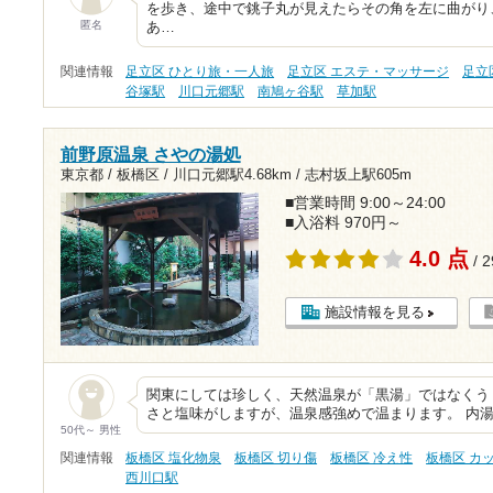
を歩き、途中で銚子丸が見えたらその角を左に曲がり
匿名
あ…
関連情報
足立区 ひとり旅・一人旅
足立区 エステ・マッサージ
足立
谷塚駅
川口元郷駅
南鳩ヶ谷駅
草加駅
前野原温泉 さやの湯処
東京都 / 板橋区 /
川口元郷駅4.68km
/
志村坂上駅605m
■営業時間 9:00～24:00
■入浴料 970円～
4.0 点
/ 
施設情報を見る
関東にしては珍しく、天然温泉が「黒湯」ではなくう
さと塩味がしますが、温泉感強めで温まります。 内
50代～ 男性
関連情報
板橋区 塩化物泉
板橋区 切り傷
板橋区 冷え性
板橋区 カ
西川口駅