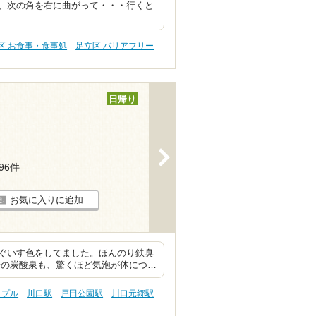
、次の角を右に曲がって・・・行くと
区 お食事・食事処
足立区 バリアフリー
日帰り
>
296件
お気に入りに追加
ぐいす色をしてました。ほんのり鉄臭
湯の炭酸泉も、驚くほど気泡が体につ…
ップル
川口駅
戸田公園駅
川口元郷駅