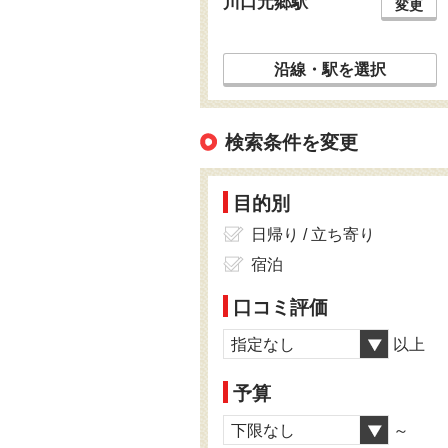
川口元郷駅
変更
沿線・駅を選択
検索条件を変更
目的別
日帰り / 立ち寄り
宿泊
口コミ評価
指定なし
以上
予算
下限なし
～