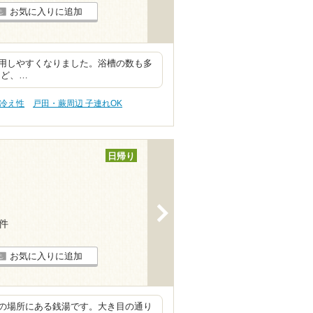
お気に入りに追加
利用しやすくなりました。浴槽の数も多
など、…
 冷え性
戸田・蕨周辺 子連れOK
日帰り
>
5件
お気に入りに追加
の場所にある銭湯です。大き目の通り