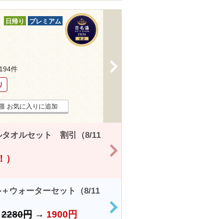
日帰り
プレミアム
>
1194件
り
お気に入りに追加
オルセット 割引（8/11
>
得！）
ウォーターセット（8/11
>
）
2280円
→
1900円