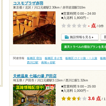
コスモプラザ赤羽
東京都 / 北区 /
川口元郷駅2.30km
/
赤羽岩淵駅310m
■営業時間 0:00～24:00
■入浴料 1,800円～
- 点
/ 0件
施設情報を見る
楽天トラベルの宿泊プランを見
関連情報
板橋区 宿泊
板橋区 冷え性
板橋区 ひとり旅・一人旅
板橋
西川口駅
南鳩ヶ谷駅
天然温泉 七福の湯 戸田店
埼玉県 / 戸田市 /
川口元郷駅3.11km
/
西川口駅1.32km
■営業時間 9:00～25:00
■入浴料 1,000円～
3.6 点
/ 