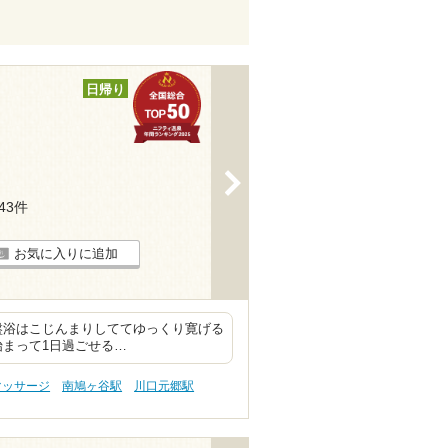
日帰り
>
143件
お気に入りに追加
岩盤浴はこじんまりしててゆっくり寛げる
も始まって1日過ごせる…
マッサージ
南鳩ヶ谷駅
川口元郷駅