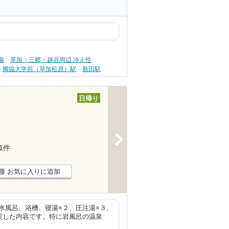
傷
草加・三郷・越谷周辺 冷え性
獨協大学前（草加松原）駅
新田駅
日帰り
>
21件
お気に入りに追加
水風呂、浴槽、寝湯×２、圧注湯×３、
実した内容です。特に岩風呂の温泉