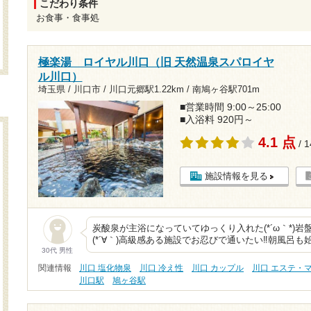
こだわり条件
お食事・食事処
極楽湯 ロイヤル川口（旧 天然温泉スパロイヤ
ル川口）
埼玉県 / 川口市 /
川口元郷駅1.22km
/
南鳩ヶ谷駅701m
■営業時間 9:00～25:00
■入浴料 920円～
4.1 点
/ 
施設情報を見る
炭酸泉が主浴になっていてゆっくり入れた(*´ω｀*)
(*´∀｀)高級感ある施設でお忍びで通いたい‼︎朝風呂
30代 男性
関連情報
川口 塩化物泉
川口 冷え性
川口 カップル
川口 エステ・
川口駅
鳩ヶ谷駅