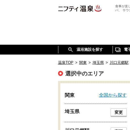
食事が楽
パ、 サ
温浴施設を探す
電
温泉TOP
>
関東
>
埼玉県
>
川口元郷駅
選択中のエリア
全国から探す
関東
埼玉県
変更