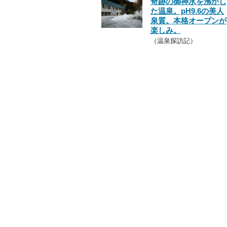
奇跡の御神水を沸かし
た温泉。pH9.6の美人
泉質。本格オープンが
楽しみ。
（温泉探訪記）