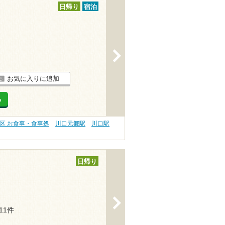
日帰り
宿泊
>
お気に入りに追加
る
区 お食事・食事処
川口元郷駅
川口駅
日帰り
>
111件