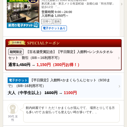
川口元郷駅11.32km
和光市駅829m
東武東上線・東京メトロ有楽町線・副都心線「和光市駅」
徒歩12分 「…
営業時間 9:00～24:00
入浴料金 1,050円～
日帰り
漫画
電子チケットあり
【百名湯受賞記念】【平日限定】入館料+レンタルタオル
期間限定
セット 割引（8/8～16利用不可）
通常
1,450円
→
1,150円（300円お得！）
【平日限定】入館料+かまくらうんじセット（9/30ま
電子チケット
で）（8/8~16利用不可）
大人（中学生以上）
1600円
→
1100円
館内綺麗です！ ただ！かまくらが混んでて、 場所とりしてる方
も多いので お金払っても使えない時が多いです、、
30代 女
性