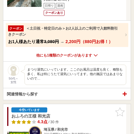
日帰り
漫画
クーポンあり
＜土日祝・特定日のみ＞お2人以上のご利用で入館料割引
クーポン
きクーポン
お1人様あたり通常
3,080円
→
2,200円（880円お得！）
他にも1種類のクーポンがあります
まつり湯気にいっています。ここのお風呂は温度も良く、種類も
多く、私は特にうたて湯気にいってます。他の施設ではあまりな
いので…
50代～
女性
関連情報から探す
お気に入
今空いています
りに追加
おふろの王様 和光店
4.3点
/ 30 件
埼玉県 / 和光市