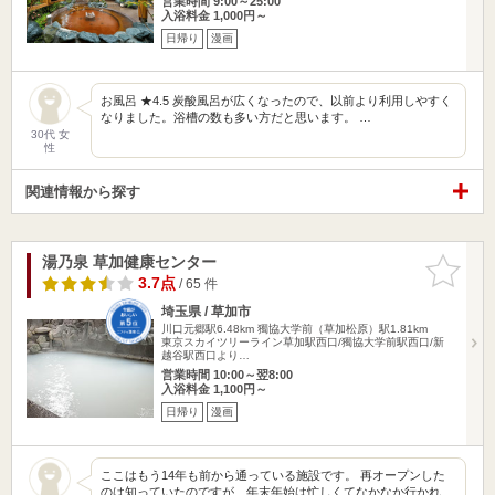
営業時間 9:00～25:00
入浴料金 1,000円～
日帰り
漫画
お風呂 ★4.5 炭酸風呂が広くなったので、以前より利用しやすく
なりました。浴槽の数も多い方だと思います。 …
30代 女
性
関連情報から探す
湯乃泉 草加健康センター
お気に入
りに追加
3.7点
/ 65 件
埼玉県 / 草加市
川口元郷駅6.48km
獨協大学前（草加松原）駅1.81km
東京スカイツリーライン草加駅西口/獨協大学前駅西口/新
越谷駅西口より…
営業時間 10:00～翌8:00
入浴料金 1,100円～
日帰り
漫画
ここはもう14年も前から通っている施設です。 再オープンした
のは知っていたのですが、年末年始は忙しくてなかなか行かれ