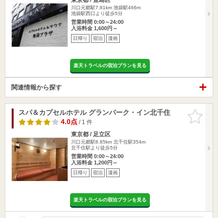
川口元郷駅7.81km
池袋駅466m
池袋駅西口より徒歩5分
営業時間 0:00～24:00
入浴料金 1,600円～
日帰り
宿泊
漫画
楽天トラベルの宿泊プランを見る
関連情報から探す
スパ＆カプセルホテル グランパーク・イン北千住
お気に入
りに追加
4.0点
/ 1 件
東京都 / 足立区
川口元郷駅8.85km
北千住駅354m
北千住駅より徒歩5分
営業時間 0:00～24:00
入浴料金 1,200円～
日帰り
宿泊
漫画
楽天トラベルの宿泊プランを見る