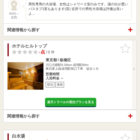
男性専用の大浴場、女性はシャワー２室のみです。湯の出が悪い
バスタブ1室もあります(笑) 近所での男性大浴場は評価は良い
よ…
50代～
女性
関連情報から探す
ホテルヒルトップ
お気に入
りに追加
-点
/ 0 件
東京都 / 板橋区
川口元郷駅9.08km
成増駅88m
東武東上線成増駅南口下車 徒歩１分
営業時間
入浴料金 ～
宿泊
漫画
楽天トラベルの宿泊プランを見る
関連情報から探す
白水湯
お気に入