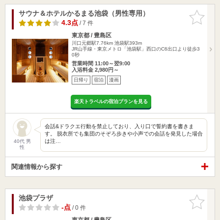
サウナ＆ホテルかるまる池袋（男性専用）
お気に入
りに追加
4.3点
/ 7 件
東京都 / 豊島区
川口元郷駅7.76km
池袋駅393m
JR山手線・東京メトロ「池袋駅」西口のC6出口より徒歩3
0秒
営業時間 11:00～翌9:00
入浴料金 2,980円～
日帰り
宿泊
漫画
楽天トラベルの宿泊プランを見る
会話&ドラクエ行動を禁止しており、入り口で誓約書を書きま
す。 脱衣所でも集団のそぞろ歩きや小声での会話を発見した場合
は注…
40代 男
性
関連情報から探す
池袋プラザ
お気に入
りに追加
-点
/ 0 件
東京都 / 豊島区