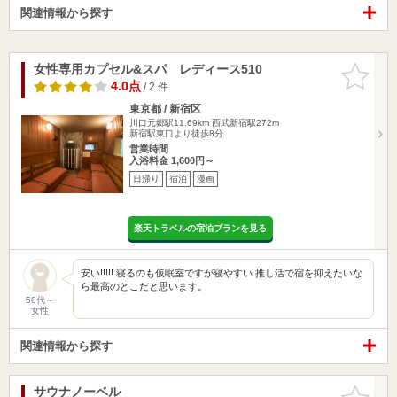
関連情報から探す
女性専用カプセル&スパ レディース510
お気に入
りに追加
4.0点
/ 2 件
東京都 / 新宿区
川口元郷駅11.69km
西武新宿駅272m
新宿駅東口より徒歩8分
営業時間
入浴料金 1,600円～
日帰り
宿泊
漫画
楽天トラベルの宿泊プランを見る
安い!!!!! 寝るのも仮眠室ですが寝やすい 推し活で宿を抑えたいな
ら最高のとこだと思います。
50代～
女性
関連情報から探す
サウナノーベル
お気に入