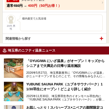
通常
450円
→
400円（50円お得！）
都内最安で人気浴場
20代 男
性
関連情報から探す
埼玉県のニフティ温泉ニュース
「OYUGIWA にいざ温泉」がオープン！キッズから
シニアまで大満足の日帰り温浴施設
2026年5月27日、埼玉県新座市に「OYUGIWA にいざ温泉」
がニューオープンするとのことで、その情報をみなさんにい
ち早くお伝えしようとひと足お先に取材訪問。
YUBUNE SAUNA PARK（ユブネサウナパーク）1
メインとなる黒湯の天然温泉や本格的なサウナをはじめ、4
1/30羽生にオープン！どこより詳しく紹介
種類のリラックスルームやお食事処、他施設とは一線を画す
キッズコーナーなど、施設の隅々までたっぷりとチェックし
2025年11月30日、埼玉県羽生市のイオンモール羽生内に
てきました！
「YUBUNE SAUNA PARK（ユブネサウナパーク）」が新規
オープン！
お肌しっとり！スパハーブス×ニベアの期間限定コ