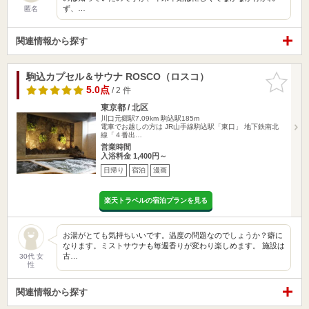
ず、…
匿名
関連情報から探す
駒込カプセル＆サウナ ROSCO（ロスコ）
お気に入
りに追加
5.0点
/ 2 件
東京都 / 北区
川口元郷駅7.09km
駒込駅185m
電車でお越しの方は JR山手線駒込駅「東口」 地下鉄南北
線「４番出…
営業時間
入浴料金 1,400円～
日帰り
宿泊
漫画
楽天トラベルの宿泊プランを見る
お湯がとても気持ちいいです。温度の問題なのでしょうか？癖に
なります。ミストサウナも毎週香りが変わり楽しめます。 施設は
古…
30代 女
性
関連情報から探す