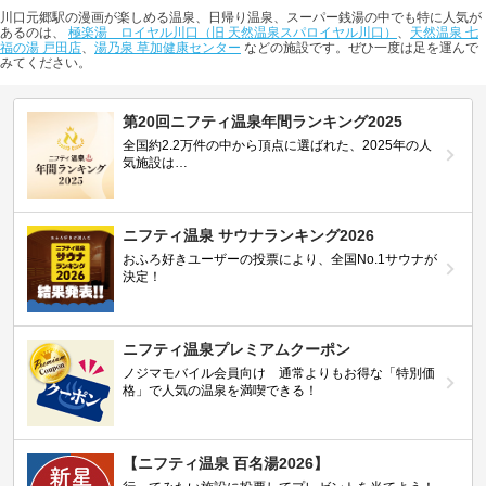
川口元郷駅の漫画が楽しめる温泉、日帰り温泉、スーパー銭湯の中でも特に人気が
あるのは、
極楽湯 ロイヤル川口（旧 天然温泉スパロイヤル川口）
、
天然温泉 七
福の湯 戸田店
、
湯乃泉 草加健康センター
などの施設です。ぜひ一度は足を運んで
みてください。
第20回ニフティ温泉年間ランキング2025
全国約2.2万件の中から頂点に選ばれた、2025年の人
気施設は…
ニフティ温泉 サウナランキング2026
おふろ好きユーザーの投票により、全国No.1サウナが
決定！
ニフティ温泉プレミアムクーポン
ノジマモバイル会員向け 通常よりもお得な「特別価
格」で人気の温泉を満喫できる！
【ニフティ温泉 百名湯2026】