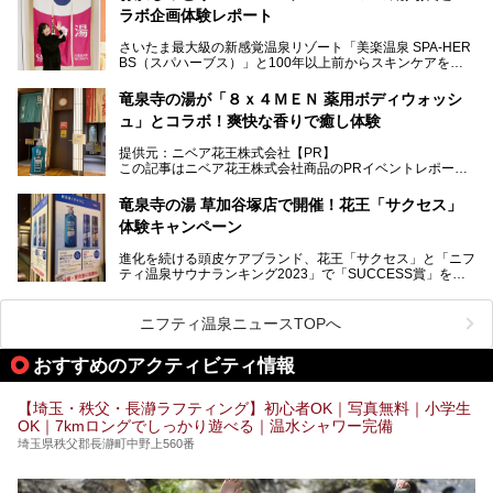
今年の4月1日から楽久屋グループの一員となった「湯舞音
ラボ企画体験レポート
（ユブネ）」が新ブランド「YUBUNE SAUNA PARK」を立
ち上げました。
さいたま最大級の新感覚温泉リゾート「美楽温泉 SPA-HER
湯舞音らしいサウナにこだわった遊び心満点の"銭湯×屋外サ
BS（スパハーブス）」と100年以上前からスキンケアを考
ウナ"施設で、男女別のお風呂のほか、水着やサウナ着で楽
案してきた「ニベア」が、期間限定でコラボ企画を開催中。
しめる男女共用屋外サウナや飲食できるととのいスペースな
読者モデルやインスタグラマーとして活躍している、美容＆
ど、ユニークなポイントがいっぱい！
竜泉寺の湯が「８ｘ４ＭＥＮ 薬用ボディウォッシ
スパ大好きの畑瀬愛さんと取材してきました。
オープン前取材に行ってきましたので、早速どこより詳しく
ュ」とコラボ！爽快な香りで癒し体験
紹介しちゃいます！
───
提供元：ニベア花王株式会社【PR】
提供元：ニベア花王株式会社【PR】
この記事はニベア花王株式会社商品のPRイベントレポート
この記事はニベア花王株式会社商品のPRイベントレポート
記事です。
記事です。
竜泉寺の湯 草加谷塚店で開催！花王「サクセス」
ーーー
体験キャンペーン
注目のボディウォッシュアイテム「８ｘ４ＭＥＮ 薬用ボデ
ィウォッシュ」と「ニフティ温泉年間ランキング2021」で
進化を続ける頭皮ケアブランド、花王「サクセス」と「ニフ
全国総合2位にランクインした人気温浴施設「竜泉寺の湯 草
ティ温泉サウナランキング2023」で「SUCCESS賞」を獲
加谷塚店」がコラボイベントを期間限定で開催中ということ
得した人気温浴施設「竜泉寺の湯 草加谷塚店」がコラボイ
で早速訪問！
ベントを開催。
気になるその内容をチェックしてきました！
ニフティ温泉ニュースTOPへ
早速訪問し、気になるその内容を取材してきました！
おすすめのアクティビティ情報
───
提供元：花王株式会社【PR】
この記事は花王株式会社商品のPRイベントレポート記事で
【埼玉・秩父・長瀞ラフティング】初心者OK｜写真無料｜小学生
す。
OK｜7kmロングでしっかり遊べる｜温水シャワー完備
埼玉県秩父郡長瀞町中野上560番