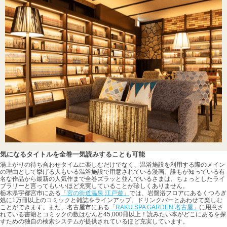
気になるタイトルを全巻一気読みすることも可能
湯上がりの待ち合わせタイムに楽しむだけでなく、温浴施設を利用する際のメイン
の理由として挙げる人もいる温浴施設で用意されている漫画。誰もが知っている有
名な作品から最新の人気作まで全巻ズラッと並んでいるさまは、ちょっとしたライ
ブラリーと言ってもいいほど充実していることが珍しくありません。
栃木県宇都宮市にある
「宮の街道温泉 江戸遊」
では、岩盤浴フロアにあるくつろぎ
処に1万冊以上のコミックと雑誌をラインアップ。ドリンクバーとあわせて楽しむ
ことができます。また、名古屋市にある
「RAKU SPA GARDEN 名古屋」
に用意さ
れている書籍とコミックの数はなんと45,000冊以上！読みたい本がどこにあるを探
すための独自の検索システムが提供されているほど充実しています。