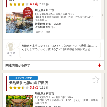
4.1点
/ 143 件
埼玉県 / 川口市
川口元郷駅1.22km
南鳩ヶ谷駅701m
【駅】埼玉高速鉄道線「南鳩ヶ谷駅」から徒歩約15分
埼玉高速…
営業時間 9:00～25:00
入浴料金 920円～
日帰り
漫画
炭酸泉が主浴になっていてゆっくり入れた(*´ω｀*)岩盤浴はこじ
んまりしててゆっくり寛げる(*´∀｀)高級感ある施設でお忍…
30代 男
性
関連情報から探す
お気に入
今空いています
りに追加
天然温泉 七福の湯 戸田店
3.6点
/ 111 件
埼玉県 / 戸田市
川口元郷駅3.11km
西川口駅1.32km
・川口駅西口より路線バス「川50」または「川52」乗車喜
沢橋バス停 …