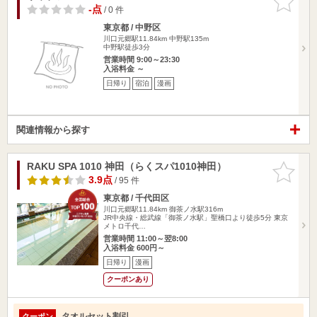
りに追加
-点
/ 0 件
東京都 / 中野区
川口元郷駅11.84km
中野駅135m
中野駅徒歩3分
営業時間 9:00～23:30
入浴料金 ～
日帰り
宿泊
漫画
関連情報から探す
RAKU SPA 1010 神田（らくスパ1010神田）
お気に入
りに追加
3.9点
/ 95 件
東京都 / 千代田区
川口元郷駅11.84km
御茶ノ水駅316m
JR中央線・総武線「御茶ノ水駅」聖橋口より徒歩5分 東京
メトロ千代…
営業時間 11:00～翌8:00
入浴料金 600円～
日帰り
漫画
クーポンあり
タオルセット割引
クーポン