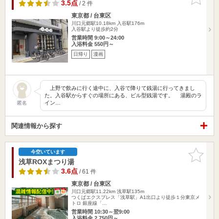
りに追加
3.5点
/ 2 件
東京都 / 台東区
川口元郷駅10.18km
入谷駅176m
入谷駅より徒歩約2分
営業時間 9:00～24:00
入浴料金 550円～
日帰り
漫画
上野で飲みに行く途中に、入谷で降りて銭湯に行ってきまし
た。入谷駅からすぐの場所にある、ビル型銭湯です。 湯殿のラ
イン…
匿名
関連情報から探す
お気に入
今空いています
りに追加
浅草ROXまつり湯
3.6点
/ 61 件
東京都 / 台東区
川口元郷駅11.22km
浅草駅135m
つくばエクスプレス「浅草駅」A1出口より徒歩１分東京メ
トロ 銀座線「…
営業時間 10:30～翌9:00
入浴料金 2,750円～