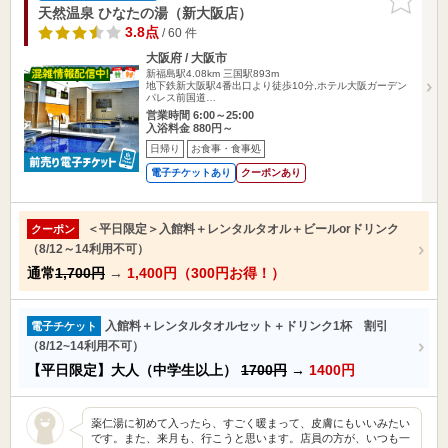
りに追加
天然温泉 ひなたの湯（新大阪店）
3.8点
/ 60 件
大阪府 / 大阪市
新福島駅4.08km
三国駅893m
地下鉄新大阪駅4番出口より徒歩10分,ホテル大阪ガーデン
パレス前国道…
営業時間 6:00～25:00
入浴料金 880円～
日帰り
お食事・食事処
電子チケットあり
クーポンあり
＜平日限定＞入館料＋レンタルタオル＋ビールorドリンク
クーポン
（8/12～14利用不可）
通常
1,700円
→
1,400円（300円お得！）
入館料＋レンタルタオルセット＋ドリンク1杯 割引
電子チケット
（8/12~14利用不可）
【平日限定】大人（中学生以上）
1700円
→
1400円
薬仁湯に初めて入ったら、すごく暖まって、皮膚にもいいみたい
です。また、来月も、行こうと思います。店員の方が、いつも一