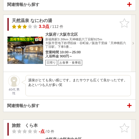
関連情報から探す
天然温泉 なにわの湯
お気に入
りに追加
3.3点
/ 112 件
大阪府 / 大阪市北区
新福島駅3.38km
天神橋筋六丁目駅625m
大阪市営地下鉄堺筋線・谷町線／阪急千里線「天神橋筋六
丁目駅」下車5番…
営業時間 10:00～25:00
入浴料金 900円～
日帰り
お食事・食事処
源泉がとても良い感じです。またサウナも広くて良かったです。
あといつも人が多い笑
40代 男
性
関連情報から探す
旅館 くら本
お気に入
りに追加
-点
/ 0 件