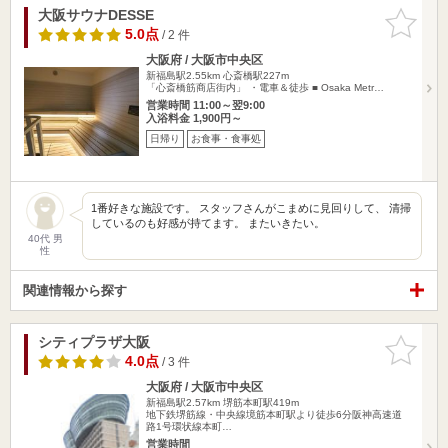
大阪サウナDESSE
お気に入
りに追加
5.0点
/ 2 件
大阪府 / 大阪市中央区
新福島駅2.55km
心斎橋駅227m
「心斎橋筋商店街内」 ・電車＆徒歩 ■ Osaka Metr…
営業時間 11:00～翌9:00
入浴料金 1,900円～
日帰り
お食事・食事処
1番好きな施設です。 スタッフさんがこまめに見回りして、 清掃
しているのも好感が持てます。 またいきたい。
40代 男
性
関連情報から探す
シティプラザ大阪
お気に入
りに追加
4.0点
/ 3 件
大阪府 / 大阪市中央区
新福島駅2.57km
堺筋本町駅419m
地下鉄堺筋線・中央線境筋本町駅より徒歩6分阪神高速道
路1号環状線本町…
営業時間