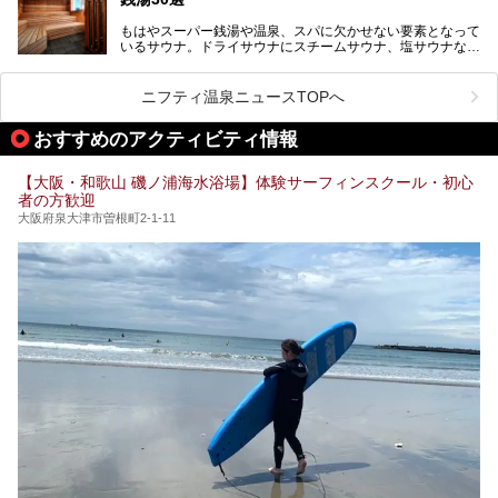
アルオープン！浴室である4F・6Fそれぞれにリニューアル
が施されており、その総工費はなんと13.5億円！
さらに館内でくつろぐだけでなく、隣接するビルにはカラオ
もはやスーパー銭湯や温泉、スパに欠かせない要素となって
大規模リニューアルの全容を確認すべく、リニューアルプレ
ケやボウリングといった遊び場もあり、友人同士やカップル
いるサウナ。ドライサウナにスチームサウナ、塩サウナな
オープンイベントに行ってきました！今回はそのリニューア
で“遊び+癒し”の一日を過ごすのにもぴったり。
ど、いくつか異なるタイプが楽しめたり、水風呂や外気浴ス
ル部分の概要をお届けします。
ペース、ロウリュウなど、心ゆくまで楽しむためのサービス
今回は、あるごの湯を訪問し、チムジルバンやお風呂、食事
が充実した施設も多くみられます。
ニフティ温泉ニュースTOPへ
処にいたるまで魅力をたっぷり堪能してきたので、その全容
を詳しく紹介します！
今回はそんなサウナにこだわった、大阪府内のオススメ温
おすすめのアクティビティ情報
泉・銭湯・スパを30件紹介したいと思います！
【大阪・和歌山 磯ノ浦海水浴場】体験サーフィンスクール・初心
者の方歓迎
大阪府泉大津市曽根町2-1-11