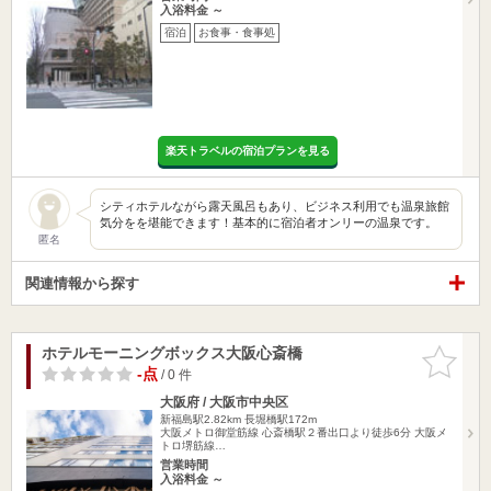
入浴料金 ～
宿泊
お食事・食事処
楽天トラベルの宿泊プランを見る
シティホテルながら露天風呂もあり、ビジネス利用でも温泉旅館
気分をを堪能できます！基本的に宿泊者オンリーの温泉です。
匿名
関連情報から探す
ホテルモーニングボックス大阪心斎橋
お気に入
りに追加
-点
/ 0 件
大阪府 / 大阪市中央区
新福島駅2.82km
長堀橋駅172m
大阪メトロ御堂筋線 心斎橋駅２番出口より徒歩6分 大阪メ
トロ堺筋線…
営業時間
入浴料金 ～