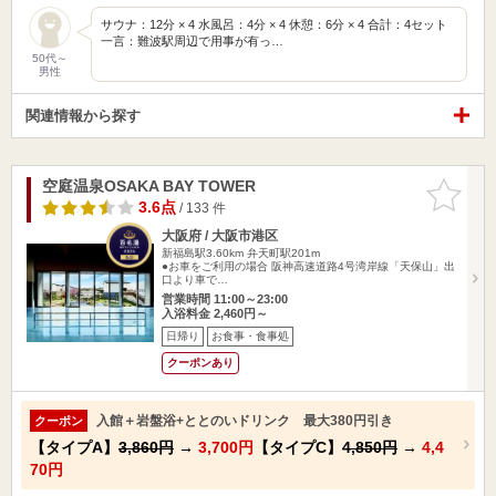
サウナ：12分 × 4 水風呂：4分 × 4 休憩：6分 × 4 合計：4セット
一言：難波駅周辺で用事が有っ…
50代～
男性
関連情報から探す
空庭温泉OSAKA BAY TOWER
お気に入
りに追加
3.6点
/ 133 件
大阪府 / 大阪市港区
新福島駅3.60km
弁天町駅201m
●お車をご利用の場合 阪神高速道路4号湾岸線「天保山」出
口より車で…
営業時間 11:00～23:00
入浴料金 2,460円～
日帰り
お食事・食事処
クーポンあり
入館＋岩盤浴+ととのいドリンク 最大380円引き
クーポン
【タイプA】
3,860円
→
3,700円
【タイプC】
4,850円
→
4,4
70円