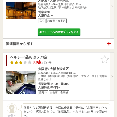
大阪府 / 大阪市中央区
新福島駅3.40km
近鉄日本橋駅431m
地下鉄又は近鉄『日本橋駅』より徒歩7分
営業時間
入浴料金 ～
宿泊
お食事・食事処
楽天トラベルの宿泊プランを見る
関連情報から探す
ヘルシー温泉 タテバ店
お気に入
りに追加
3.0点
/ 22 件
大阪府 / 大阪市浪速区
新福島駅3.46km
芦原町駅430m
・JR西日本大阪環状線 芦原橋駅 ・大阪メトロ千日前線＆
阪神なんば…
営業時間 14:00～翌5:00
入浴料金 800円～
日帰り
お食事・食事処
前回から１週間経過後、今回は奇数日で男性は「北側浴室」だっ
たので、早速お目当ての「地獄風呂」へ入りました サウナ室から
水…
50代～