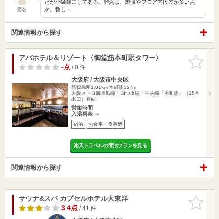
だが小綺麗にしてある。難点は、階段やフロア内段差が多い点
か。暫し…
匿名
関連情報から探す
アパホテル＆リゾート〈御堂筋本町駅タワー〉
お気に入
りに追加
-点
/ 0 件
大阪府 / 大阪市中央区
新福島駅1.91km
本町駅127m
大阪メトロ御堂筋線・四つ橋線・中央線「本町駅」（18番
出口）直結
営業時間
入浴料金 ～
宿泊
お食事・食事処
楽天トラベルの宿泊プランを見る
関連情報から探す
サウナ&スパ カプセルホテル大東洋
お気に入
りに追加
3.4点
/ 41 件