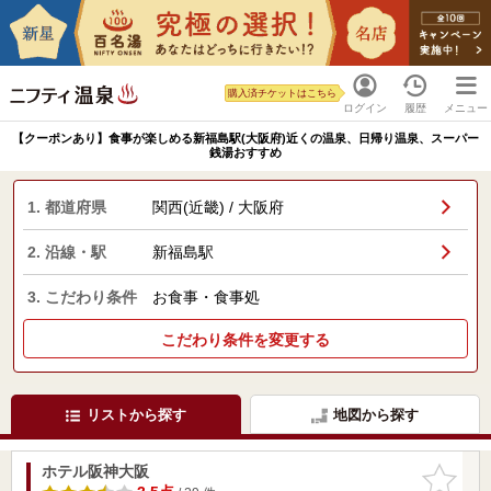
購入済チケットはこちら
ログイン
履歴
メニュー
【クーポンあり】食事が楽しめる新福島駅(大阪府)近くの温泉、日帰り温泉、スーパー
銭湯おすすめ
1. 都道府県
関西(近畿) / 大阪府
2. 沿線・駅
新福島駅
3. こだわり条件
お食事・食事処
こだわり条件を変更する
リストから探す
地図から探す
ホテル阪神大阪
お気に入
りに追加