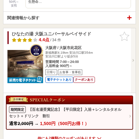
生懸命…
50代～
女性
関連情報から探す
ひなたの湯 大阪ユニバーサルベイサイド
お気に入
りに追加
4.4点
/ 34 件
大阪府 / 大阪市此花区
新福島駅4.19km
安治川口駅354m
安治川口駅より徒歩5分
営業時間 7:00～24:00
入浴料金 900円～
日帰り
お食事・食事処
電子チケットあり
クーポンあり
【百名湯受賞記念】【平日限定】入浴＋レンタルタオル
期間限定
セット＋ドリンク 割引
通常
2,000円
→
1,500円（500円お得！）
他にも2種類のクーポンがあります