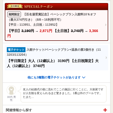
【百名湯受賞記念】ベーシックプラン入館料10％オフ
期間限定
（最大374円引き）（8/8～16利用不可）
【平日：113951、土日祝：113952】
【平日】
3,190円
→
2,871円
【土日祝】
3,740円
→
3,366
円
入館チケット/ベーシックプラン+温泉の素3個付き（11
電子チケット
3203/113204）
【平日限定】大人（12歳以上）
3190円
【土日祝限定】大
人（12歳以上）
3740円
他にも3種類の電子チケットがあります
友人の結婚式の後に流れでここの施設に行くことに。大袈裟です
が人生観を変えられるほど驚きました。1番は外のプールです。
たまた…
30代 男
性
関連情報から探す