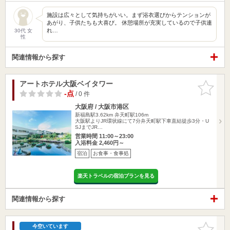
施設は広々として気持ちがいい。まず浴衣選びからテンションが
あがり、子供たちも大喜び。 休憩場所が充実しているので子供連
れ…
30代 女
性
関連情報から探す
アートホテル大阪ベイタワー
お気に入
りに追加
-点
/ 0 件
大阪府 / 大阪市港区
新福島駅3.62km
弁天町駅106m
大阪駅よりJR環状線にて7分弁天町駅下車直結徒歩3分・U
SJまでJR…
営業時間 11:00～23:00
入浴料金 2,460円～
宿泊
お食事・食事処
楽天トラベルの宿泊プランを見る
関連情報から探す
お気に入
今空いています