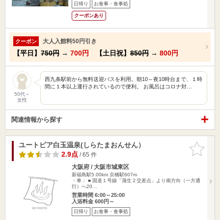
日帰り
お食事・食事処
クーポンあり
大人入館料50円引き
クーポン
【平日】
750円
→
700円
【土日祝】
850円
→
800円
西九条駅前から無料送迎バスを利用。朝10～夜10時台まで、１時
間に１本以上運行されているので便利。 お風呂はコロナ対…
50代～
女性
関連情報から探す
ユートピア白玉温泉(しらたまおんせん）
お気に入
りに追加
2.9点
/ 65 件
大阪府 / 大阪市城東区
新福島駅5.00km
京橋駅607m
・車： ■ 国道１号線「蒲生２交差点」より南方向（一方通
行）へ20…
営業時間 6:00～25:00
入浴料金 600円～
日帰り
お食事・食事処