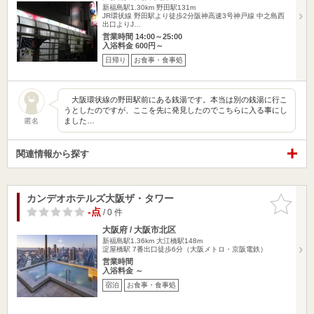
新福島駅1.30km
野田駅131m
JR環状線 野田駅より徒歩2分阪神高速3号神戸線 中之島西
出口よりJ…
営業時間 14:00～25:00
入浴料金 600円～
日帰り
お食事・食事処
大阪環状線の野田駅前にある銭湯です。本当は別の銭湯に行こ
うとしたのですが、ここを先に発見したのでこちらに入る事にし
ました…
匿名
関連情報から探す
カンデオホテルズ大阪ザ・タワー
お気に入
りに追加
-点
/ 0 件
大阪府 / 大阪市北区
新福島駅1.36km
大江橋駅148m
淀屋橋駅 7番出口徒歩6分（大阪メトロ・京阪電鉄）
営業時間
入浴料金 ～
宿泊
お食事・食事処