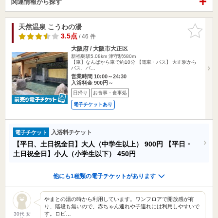
関連情報から探す
天然温泉 こうわの湯
お気に入
りに追加
3.5点
/ 46 件
大阪府 / 大阪市大正区
新福島駅5.08km
津守駅680m
【車】なんばから車で約10分 【電車・バス】 大正駅から
バス、バ…
営業時間 10:00～24:30
入浴料金 900円～
日帰り
お食事・食事処
電子チケットあり
入浴料チケット
電子チケット
【平日、土日祝全日】大人（中学生以上）
900円
【平日・
土日祝全日】小人（小学生以下）
450円
他にも1種類の電子チケットがあります
やまとの湯の時から利用しています。ワンフロアで開放感が有
り、階段も無いので、赤ちゃん連れや子連れには利用しやすいで
す。ロビ…
30代 女