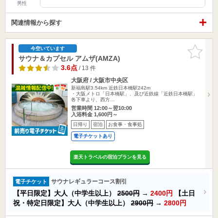
男性
関連情報から探す
お気に入
今空いています
りに追加
サウナ＆カプセル アムザ(AMZA)
3.6点
/ 13 件
大阪府 / 大阪市中央区
新福島駅3.54km
近鉄日本橋駅242m
・大阪メトロ「日本橋駅」、及び近鉄線「近鉄日本橋駅」
各下車より、西方…
営業時間 12:00～翌10:00
入浴料金 1,600円～
日帰り
宿泊
お食事・食事処
電子チケットあり
楽天トラベルの宿泊プランを見る
サウナレギュラーコース割引
電子チケット
【平日限定】大人（中学生以上）
2500円
→
2400円
【土日
祝・特定日限定】大人（中学生以上）
2900円
→
2800円