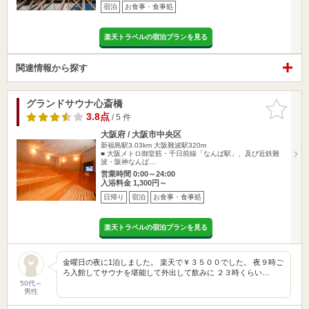
宿泊
お食事・食事処
楽天トラベルの宿泊プランを見る
関連情報から探す
グランドサウナ心斎橋
お気に入
りに追加
3.8点
/ 5 件
大阪府 / 大阪市中央区
新福島駅3.03km
大阪難波駅320m
■ 大阪メトロ御堂筋・千日前線「なんば駅」、及び近鉄難
波・阪神なんば…
営業時間 0:00～24:00
入浴料金 1,300円～
日帰り
宿泊
お食事・食事処
楽天トラベルの宿泊プランを見る
金曜日の夜に1泊しました。 楽天で￥３５００でした。 夜９時ご
ろ入館してサウナを堪能して外出して飲みに ２３時くらい…
50代～
男性