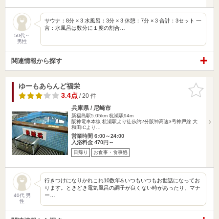
サウナ：8分 × 3 水風呂：3分 × 3 休憩：7分 × 3 合計：3セット 一
言：水風呂は数分に１度の割合…
50代～
男性
関連情報から探す
ゆーもあらんど福栄
お気に入
りに追加
3.4点
/ 20 件
兵庫県 / 尼崎市
新福島駅5.05km
杭瀬駅94m
阪神電車本線 杭瀬駅より徒歩約2分阪神高速3号神戸線 大
和田ICより…
営業時間 6:00～24:00
入浴料金 470円～
日帰り
お食事・食事処
行きつけになりかれこれ10数年♨️いつもいつもお世話になってお
ります。ときどき電気風呂の調子が良くない時があったり、マナ
ー…
40代 男
性