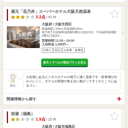
湯元「花乃井」スーパーホテル大阪天然温泉
お気に入
りに追加
3.2点
/ 43 件
大阪府 / 大阪市西区
新福島駅1.08km
阿波座駅500m
地下鉄千日前線阿波座駅9番出口徒歩5分、中央線阿波座駅
3番出口徒歩8…
営業時間 11:00～24:00
入浴料金 1,000円～
日帰り
宿泊
お食事・食事処
楽天トラベルの宿泊プランを見る
土佐堀にあるビジネスホテルの地下に涌く温泉です。駐車場が分
かりにくく、ホテルの西側の角を左に曲がってすぐのところにあ
るゴン…
匿名
関連情報から探す
栄湯（福島）
お気に入
りに追加
1.9点
/ 15 件
大阪府 / 大阪市福島区