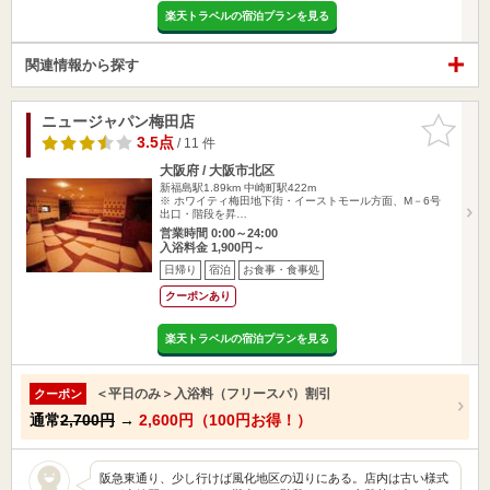
楽天トラベルの宿泊プランを見る
関連情報から探す
ニュージャパン梅田店
お気に入
りに追加
3.5点
/ 11 件
大阪府 / 大阪市北区
新福島駅1.89km
中崎町駅422m
※ ホワイティ梅田地下街・イーストモール方面、M－6号
出口・階段を昇…
営業時間 0:00～24:00
入浴料金 1,900円～
日帰り
宿泊
お食事・食事処
クーポンあり
楽天トラベルの宿泊プランを見る
＜平日のみ＞入浴料（フリースパ）割引
クーポン
通常
2,700円
→
2,600円（100円お得！）
阪急東通り、少し行けば風化地区の辺りにある。店内は古い様式