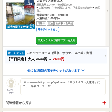
大阪府 / 大阪市北区
新福島駅1.94km
中崎町駅280m
■ 大阪Metro「中崎町駅」より、下車後徒歩約5分 ■ JR西
日…
営業時間 12:00～翌10:00
入浴料金 1,600円～
日帰り
宿泊
お食事・食事処
電子チケットあり
楽天トラベルの宿泊プランを見る
レギュラーコース（温泉、サウナ、スパ等）割引
電子チケット
【平日限定】大人
2500円
→
2400円
他にも1種類の電子チケットがあります
https://www.daitoyo.co.jp/spa/mens/ 「サウナ＆スパ大東洋」に
て、「早朝コース：￥1,…
50代～
男性
関連情報から探す