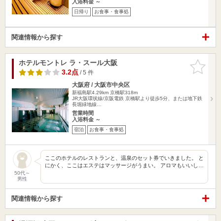
入浴料金 ～
日帰り
お食事・食事処
関連情報から探す
ホテルモントレ ラ・スール大阪
お気に入
りに追加
3.2点
/ 5 件
大阪府 / 大阪市中央区
新福島駅4.29km
京橋駅318m
JR大阪環状線/京阪電鉄 京橋駅より徒歩5分、または地下鉄
長堀緑地線…
営業時間
入浴料金 ～
宿泊
お食事・食事処
ここのホテルのレストランと、温泉のセット券でいきました。 と
にかく、ここはエステはマッサージがうまい。 アロマもいいし…
50代～
男性
関連情報から探す