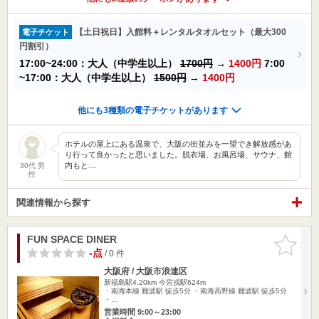
【土日祝日】入館料＋レンタルタオルセット（最大300
電子チケット
円割引）
17:00~24:00：大人（中学生以上）
1700円
→
1400円
7:00
~17:00：大人（中学生以上）
1500円
→
1400円
他にも3種類の電子チケットがあります
ホテルの屋上にある温泉で、大阪の街並みを一望でき解放感があ
り行って良かったと思いました。脱衣場、お風呂場、サウナ、館
内もと…
30代 男
性
関連情報から探す
FUN SPACE DINER
お気に入
りに追加
-点
/ 0 件
大阪府 / 大阪市浪速区
新福島駅4.20km
今宮戎駅624m
・南海本線 難波駅 徒歩5分 ・南海高野線 難波駅 徒歩5分
・…
営業時間 9:00～23:00