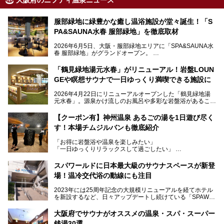
大阪府のニフティ温泉ニュース
服部緑地に緑豊かな癒し温浴施設が堂々誕生！「S
PA&SAUNA水春 服部緑地」を徹底取材
2026年6月5日、大阪・服部緑地エリアに「SPA&SAUNA水
春 服部緑地」がグランドオープン。
当初の計画から約5年の時を経て誕生した本施設は、温泉・
「鶴見緑地湯元水春」がリニューアル！岩盤LOUN
サウナ・岩盤浴・フィットネス・ラウンジ・レストランなど
GEや瞑想サウナで一日ゆっくり満喫できる施設に
を融合した、これまでの“水春”のイメージをさらに進化させ
た大型ウェルネス施設です。
2026年4月22日にリニューアルオープンした「鶴見緑地湯
元水春」。源泉かけ流しのお風呂や多彩な岩盤浴があること
今回はオープン前の内覧会に参加し、館内のこだわりポイン
で人気の施設ですが、リニューアルを経てこれまで以上
トを徹底取材してきました。
に“一日中くつろげる場所”としてパワーアップしています。
サウナー注目の3種のサウナや160cmの深水風呂、没入感の
【クーポン有】神州温泉 あるごの湯を1日遊び尽く
高い岩盤浴エリア、日本最大の台数を誇る最新AIフィットネ
す！本場チムジルバンも徹底紹介
今回のリニューアルでは、新たに登場した瞑想サウナをはじ
スマシンなど、見どころ満載の館内を詳しくご紹介します。
め、岩盤浴エリアや休憩スペースの充実、レストランなど、
「お得に岩盤浴や温泉を楽しみたい」
見どころが盛りだくさん。日常の疲れを癒やしたい方はもち
「一日ゆっくりリラックスして過ごしたい」
ろん、休日にゆったり過ごしたい方にもぴったりの内容とな
そんな方におすすめなのが、クーポンを使ってお得に長時間
っています。
利用できる「神州温泉 あるごの湯」です。
スパワールドに日本最大級のサウナスペースが新登
本記事では、そんなリニューアル後の注目ポイントを詳しく
場！温冷交代浴の動線にも注目
あるごの湯は、大阪府豊中市にある日帰り温浴施設で、阪急
紹介します。これから「鶴見緑地湯元水春」に訪れる方や、
宝塚線「三国駅」から徒歩約10分とアクセスも良好です。
より満足度の高い過ごし方をしたい方はぜひお読みくださ
2023年には25周年記念の大規模リニューアルを経てホテル
チムジルバン（岩盤浴）を中心に、発汗・リラックス・漫画
い。
を新設するなど、日々アップデートし続けている「SPAWO
タイムまで満喫できる長時間滞在型の施設なので、一日中ゆ
RLD HOTEL＆RESORT」（以下スパワールド）。
ったりと過ごしたいときにおすすめ。大うちわやタオルによ
そんなスパワールドが2025年11月15日（土）に、新たな浴
る迫力ある熱波パフォーマンスも毎日行われており、“とと
大阪府でサウナがオススメの温泉・スパ・スーパー
室や日本最大級140人収容の大規模サウナを携えてリニュー
のう”体験をしっかり楽しめるのもポイントです。
銭湯30選