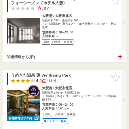
フォーシーズンズホテル大阪)
りに追加
-点
/ 0 件
大阪府 / 大阪市北区
新福島駅692m
渡辺橋駅263m
・JR大阪駅から徒歩11分 ・JR大阪駅から車で5分 ・新大
阪駅…
営業時間 6:30～21:00
入浴料金 ～
宿泊
お食事・食事処
関連情報から探す
うめきた温泉 蓮 Wellbeing Park
お気に入
りに追加
4.4点
/ 11 件
大阪府 / 大阪市北区
新福島駅1.03km
大阪駅283m
JR大阪駅うめきた地下口(B1F)よりグラングリーン大阪南
館 B1F…
営業時間 0:00～24:00
入浴料金 3,190円～
日帰り
お食事・食事処
電子チケットあり