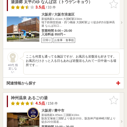
湯源郷 太平のゆ なんば店（トウゲンキョウ）
お気に入
りに追加
3.5点
/ 33 件
大阪府 / 大阪市浪速区
新福島駅4.41km
大国町駅234m
地下鉄御堂筋線・四つ橋線 大国町駅より徒歩約5分阪神高
速 なんば出口…
営業時間 8:00～25:00
入浴料金 850円～
日帰り
お食事・食事処
ここも何度も通ってる施設ですが、お風呂も岩盤浴も好きです。
お風呂だけさっと入る日もあれば岩盤浴も入れて一日中遊べる場
所です…
40代 指
定しな
い
関連情報から探す
神州温泉 あるごの湯
お気に入
りに追加
4.5点
/ 158 件
大阪府 / 豊中市
新福島駅4.85km
三国駅419m
阪急宝塚線三国駅より徒歩10分。阪急神戸線神崎川駅より
徒歩20分国道…
営業時間 10:00～26:00