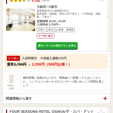
3.5点
/ 29 件
大阪府 / 大阪市
新福島駅287m
福島駅105m
阪神電車「福島駅」西出口②下車すぐ ＪＲ環状線「福島
駅」下車すぐ …
営業時間 10:00～23:00
入浴料金 2,750円～
日帰り
宿泊
お食事・食事処
クーポンあり
楽天トラベルの宿泊プランを見る
入浴料割引 ※別途入湯税150円
クーポン
通常
2,750円
→
2,250円（500円お得！）
梅田界隈に温泉がないので、環状線に一駅乗ってたまにこちら
に。 シンフォニーホールでのコンサート前にゆっくり時間を過ご
して…
50代～
女性
関連情報から探す
FOUR SEASONS HOTEL OSAKA(ザ・スパ・アット
お気に入