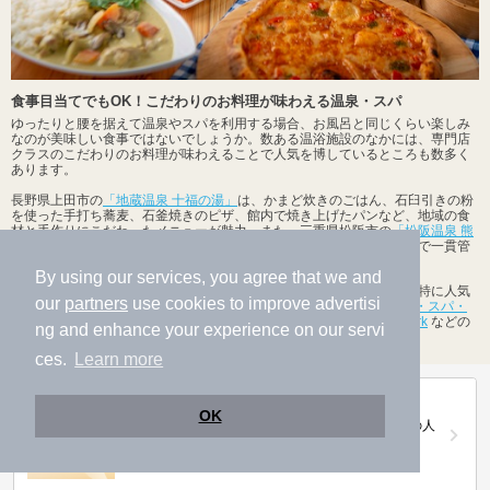
食事目当てでもOK！こだわりのお料理が味わえる温泉・スパ
ゆったりと腰を据えて温泉やスパを利用する場合、お風呂と同じくらい楽しみ
なのが美味しい食事ではないでしょうか。数ある温浴施設のなかには、専門店
クラスのこだわりのお料理が味わえることで人気を博しているところも数多く
あります。
長野県上田市の
「地蔵温泉 十福の湯」
は、かまど炊きのごはん、石臼引きの粉
を使った手打ち蕎麦、石釜焼きのピザ、館内で焼き上げたパンなど、地域の食
材と手作りにこだわったメニューが魅力。また、三重県松阪市の
「松阪温泉 熊
野の郷」
では、熊本阿蘇の大自然のなかにある牧場で生産から流通まで一貫管
理された上質なお肉のステーキやハンバーグが楽しめます。
By using our services, you agree that we and
新福島駅の食事が楽しめる温泉、日帰り温泉、スーパー銭湯の中でも特に人気
our
partners
use cookies to improve advertisi
があるのは、
ホテル阪神大阪
、
FOUR SEASONS HOTEL OSAKA(ザ・スパ・
アットフォーシーズンズホテル大阪)
、
うめきた温泉 蓮 Wellbeing Park
などの
ng and enhance your experience on our servi
施設です。ぜひ一度は足を運んでみてください。
ces.
Learn more
第20回ニフティ温泉年間ランキング2025
OK
全国約2.2万件の中から頂点に選ばれた、2025年の人
気施設は…