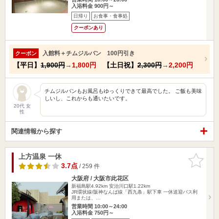
入浴料金 900円～
日帰り
お食事・食事処
クーポンあり
入館料＋チムジルバン 100円引き
クーポン
【平日】
1,900円
→
1,800円
【土日祝】
2,300円
→
2,200円
チムジルバンもお風呂もゆっくりできて最高でした。 ご飯も美味
しいし、これからも通いたいです。
20代 女
性
関連情報から探す
上方温泉 一休
お気に入
りに追加
3.7点
/ 259 件
大阪府 / 大阪市此花区
新福島駅4.92km
安治川口駅1.22km
JR環状線/阪神なんば線「西九条」駅下車 一休送迎バス利
用または、…
営業時間 10:00～24:00
入浴料金 750円～