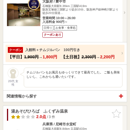
大阪府 / 豊中市
石橋阪大前駅8.36km
三国駅419m
阪急宝塚線三国駅より徒歩10分。阪急神戸線神崎川駅より
徒歩20分国道…
営業時間 10:00～26:00
入浴料金 900円～
日帰り
お食事・食事処
クーポンあり
入館料＋チムジルバン 100円引き
クーポン
【平日】
1,900円
→
1,800円
【土日祝】
2,300円
→
2,200円
チムジルバンもお風呂もゆっくりできて最高でした。 ご飯も美味
しいし、これからも通いたいです。
20代 女
性
関連情報から探す
湯あそびひろば ふくずみ温泉
お気に入
りに追加
2.0点
/ 3 件
兵庫県 / 尼崎市水堂町
石橋阪大前駅8.84km
立花駅433m