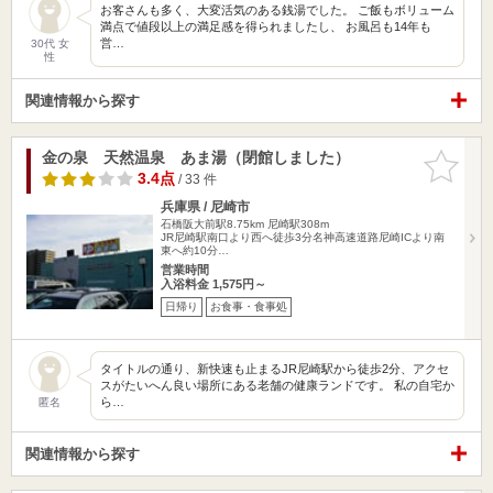
お客さんも多く、大変活気のある銭湯でした。 ご飯もボリューム
満点で値段以上の満足感を得られましたし、 お風呂も14年も
営…
30代 女
性
関連情報から探す
金の泉 天然温泉 あま湯（閉館しました）
お気に入
りに追加
3.4点
/ 33 件
兵庫県 / 尼崎市
石橋阪大前駅8.75km
尼崎駅308m
JR尼崎駅南口より西へ徒歩3分名神高速道路尼崎ICより南
東へ約10分…
営業時間
入浴料金 1,575円～
日帰り
お食事・食事処
タイトルの通り、新快速も止まるJR尼崎駅から徒歩2分、アクセ
スがたいへん良い場所にある老舗の健康ランドです。 私の自宅か
ら…
匿名
関連情報から探す