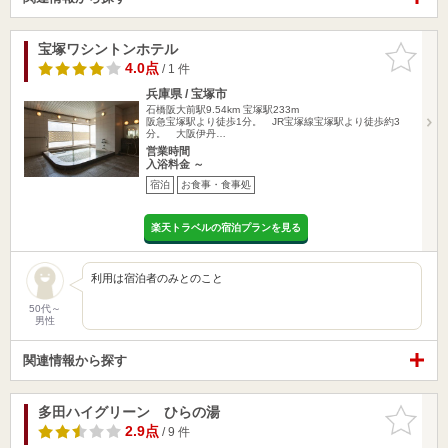
宝塚ワシントンホテル
お気に入
りに追加
4.0点
/ 1 件
兵庫県 / 宝塚市
石橋阪大前駅9.54km
宝塚駅233m
阪急宝塚駅より徒歩1分。 JR宝塚線宝塚駅より徒歩約3
分。 大阪伊丹…
営業時間
入浴料金 ～
宿泊
お食事・食事処
楽天トラベルの宿泊プランを見る
利用は宿泊者のみとのこと
50代～
男性
関連情報から探す
多田ハイグリーン ひらの湯
お気に入
りに追加
2.9点
/ 9 件