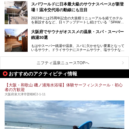
利用できる「神州温泉 あるごの湯」です。
スパワールドに日本最大級のサウナスペースが新登
本記事では、そんなリニューアル後の注目ポイントを詳しく
場！温冷交代浴の動線にも注目
あるごの湯は、大阪府豊中市にある日帰り温浴施設で、阪急
紹介します。これから「鶴見緑地湯元水春」に訪れる方や、
宝塚線「三国駅」から徒歩約10分とアクセスも良好です。
より満足度の高い過ごし方をしたい方はぜひお読みくださ
2023年には25周年記念の大規模リニューアルを経てホテル
チムジルバン（岩盤浴）を中心に、発汗・リラックス・漫画
い。
を新設するなど、日々アップデートし続けている「SPAWO
タイムまで満喫できる長時間滞在型の施設なので、一日中ゆ
RLD HOTEL＆RESORT」（以下スパワールド）。
ったりと過ごしたいときにおすすめ。大うちわやタオルによ
そんなスパワールドが2025年11月15日（土）に、新たな浴
る迫力ある熱波パフォーマンスも毎日行われており、“とと
大阪府でサウナがオススメの温泉・スパ・スーパー
室や日本最大級140人収容の大規模サウナを携えてリニュー
のう”体験をしっかり楽しめるのもポイントです。
銭湯30選
アルオープン！浴室である4F・6Fそれぞれにリニューアル
が施されており、その総工費はなんと13.5億円！
さらに館内でくつろぐだけでなく、隣接するビルにはカラオ
もはやスーパー銭湯や温泉、スパに欠かせない要素となって
大規模リニューアルの全容を確認すべく、リニューアルプレ
ケやボウリングといった遊び場もあり、友人同士やカップル
いるサウナ。ドライサウナにスチームサウナ、塩サウナな
オープンイベントに行ってきました！今回はそのリニューア
で“遊び+癒し”の一日を過ごすのにもぴったり。
ど、いくつか異なるタイプが楽しめたり、水風呂や外気浴ス
ル部分の概要をお届けします。
ペース、ロウリュウなど、心ゆくまで楽しむためのサービス
今回は、あるごの湯を訪問し、チムジルバンやお風呂、食事
が充実した施設も多くみられます。
ニフティ温泉ニュースTOPへ
処にいたるまで魅力をたっぷり堪能してきたので、その全容
を詳しく紹介します！
今回はそんなサウナにこだわった、大阪府内のオススメ温
おすすめのアクティビティ情報
泉・銭湯・スパを30件紹介したいと思います！
【大阪・和歌山 磯ノ浦海水浴場】体験サーフィンスクール・初心
者の方歓迎
大阪府泉大津市曽根町2-1-11