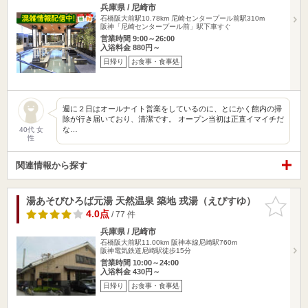
兵庫県 / 尼崎市
石橋阪大前駅10.78km
尼崎センタープール前駅310m
阪神「尼崎センタープール前」駅下車すぐ
営業時間 9:00～26:00
入浴料金 880円～
日帰り
お食事・食事処
週に２日はオールナイト営業をしているのに、とにかく館内の掃
除が行き届いており、清潔です。 オープン当初は正直イマイチだ
な…
40代 女
性
関連情報から探す
湯あそびひろば元湯 天然温泉 築地 戎湯（えびすゆ）
お気に入
りに追加
4.0点
/ 77 件
兵庫県 / 尼崎市
石橋阪大前駅11.00km
阪神本線尼崎駅760m
阪神電気鉄道尼崎駅徒歩15分
営業時間 10:00～24:00
入浴料金 430円～
日帰り
お食事・食事処