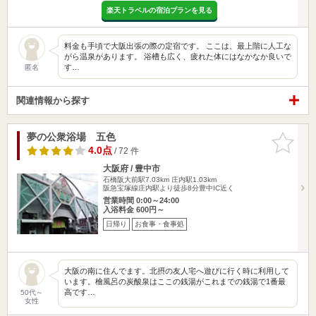
楽天トラベルの宿泊プランを見る
料金も手頃で大阪出張の際の定宿です。 ここは、最上階に人工な
がら温泉があります。 浴槽も広く、疲れた体にはなかなか良いで
す…
匿名
関連情報から探す
夢の公衆浴場 五色
お気に入
りに追加
4.0点
/ 72 件
大阪府 / 豊中市
石橋阪大前駅7.03km
庄内駅1.03km
阪急宝塚線庄内駅より徒歩8分豊中IC近く
営業時間 0:00～24:00
入浴料金 600円～
日帰り
お食事・食事処
大阪の南に住んでます。北摂の友人宅へ遊びに行く時に利用して
います。檜風呂の炭酸泉はここの銭湯がこれまでの銭湯で1番最
高です…
50代～
女性