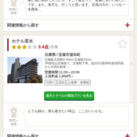
です。また、来月も、行こうと思います。店員の方が、いつも一
生懸命…
50代～
女性
関連情報から探す
ホテル若水
お気に入
りに追加
3.4点
/ 5 件
兵庫県 / 宝塚市湯本町
石橋阪大前駅9.50km
宝塚駅430m
JR福知山宝塚線で、宝塚駅下車、徒歩5分阪神高速池田線
から中国自動車…
営業時間 11:30～22:00
入浴料金 1,800円～
日帰り
宿泊
お食事・食事処
楽天トラベルの宿泊プランを見る
とても静か。落ち着きたい時は、ここがいいかも。
50代～
女性
関連情報から探す