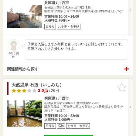
兵庫県 / 川西市
石橋阪大前駅9.61km
山下駅1.32km
能勢電 平野駅よりバス利用阪神高速池田木部出口より5分
営業時間 10:00～24:00
入浴料金 750円～
日帰り
お食事・食事処
子供と入浴しますが毎回と言っていいほど話しかけてくれます。
常連？のおじさん優しいですよ。
40代 男
性
関連情報から探す
天然温泉 石道（いしみち）
お気に入
りに追加
3.0点
/ 29 件
兵庫県 / 川西市
石橋阪大前駅9.99km
日生中央駅2.79km
阪急宝塚線 川西能勢口駅より阪急バス4番乗場より日生中
央行き「石道口…
営業時間 10:00～22:00
入浴料金 1,000円～
日帰り
宿泊
お食事・食事処