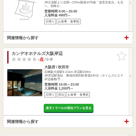
JR立花駅より北西へ250m国道43号線「道意交差点」を北
へ、尼崎セ…
営業時間 6:00～25:00
入浴料金 490円～
日帰り
お食事・食事処
関連情報から探す
カンデオホテルズ大阪岸辺
お気に入
りに追加
-点
/ 0 件
大阪府 / 吹田市
石橋阪大前駅9.21km
岸辺駅208m
JR岸辺駅直結 敷地内契約駐車場240台（タイムズビエラ
岸辺健都/予…
営業時間 15:00～23:00
入浴料金 1,200円～
日帰り
宿泊
お食事・食事処
楽天トラベルの宿泊プランを見る
関連情報から探す