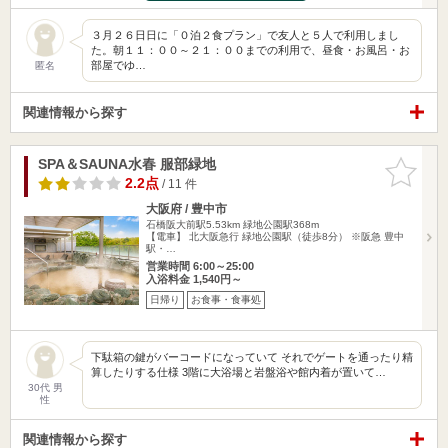
３月２６日日に「０泊２食プラン」で友人と５人で利用しまし
た。朝１１：００～２１：００までの利用で、昼食・お風呂・お
部屋でゆ…
匿名
関連情報から探す
SPA＆SAUNA水春 服部緑地
お気に入
りに追加
2.2点
/ 11 件
大阪府 / 豊中市
石橋阪大前駅5.53km
緑地公園駅368m
【電車】 北大阪急行 緑地公園駅（徒歩8分） ※阪急 豊中
駅・…
営業時間 6:00～25:00
入浴料金 1,540円～
日帰り
お食事・食事処
下駄箱の鍵がバーコードになっていて それでゲートを通ったり精
算したりする仕様 3階に大浴場と岩盤浴や館内着が置いて…
30代 男
性
関連情報から探す