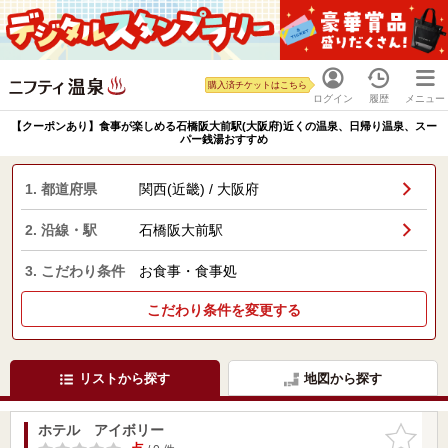
購入済チケットはこちら
ログイン
履歴
メニュー
【クーポンあり】食事が楽しめる石橋阪大前駅(大阪府)近くの温泉、日帰り温泉、スー
パー銭湯おすすめ
1. 都道府県
関西(近畿) / 大阪府
2. 沿線・駅
石橋阪大前駅
3. こだわり条件
お食事・食事処
こだわり条件を変更する
リストから探す
地図から探す
ホテル アイボリー
お気に入
りに追加