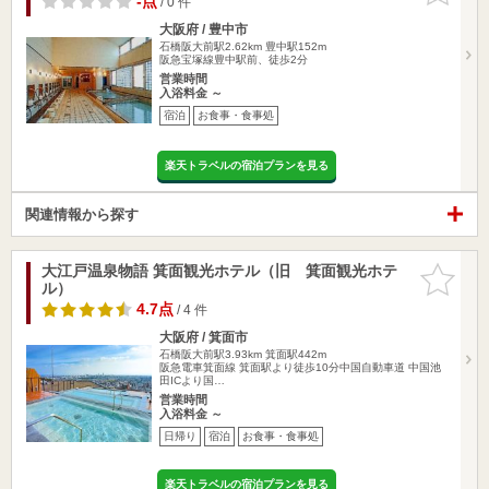
-点
/ 0 件
大阪府 / 豊中市
石橋阪大前駅2.62km
豊中駅152m
阪急宝塚線豊中駅前、徒歩2分
営業時間
入浴料金 ～
宿泊
お食事・食事処
楽天トラベルの宿泊プランを見る
関連情報から探す
大江戸温泉物語 箕面観光ホテル（旧 箕面観光ホテ
お気に入
ル）
りに追加
4.7点
/ 4 件
大阪府 / 箕面市
石橋阪大前駅3.93km
箕面駅442m
阪急電車箕面線 箕面駅より徒歩10分中国自動車道 中国池
田ICより国…
営業時間
入浴料金 ～
日帰り
宿泊
お食事・食事処
楽天トラベルの宿泊プランを見る