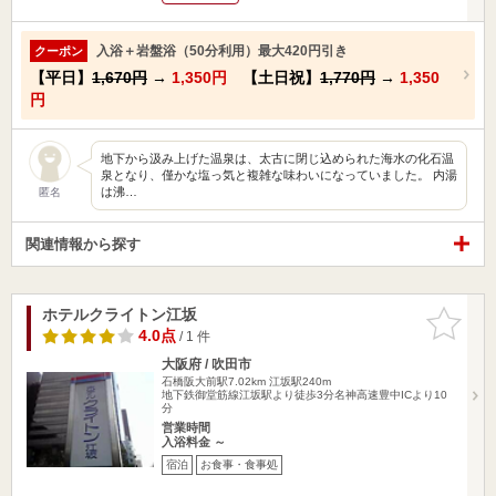
入浴＋岩盤浴（50分利用）最大420円引き
クーポン
【平日】
1,670円
→
1,350円
【土日祝】
1,770円
→
1,350
円
地下から汲み上げた温泉は、太古に閉じ込められた海水の化石温
泉となり、僅かな塩っ気と複雑な味わいになっていました。 内湯
は沸…
匿名
関連情報から探す
ホテルクライトン江坂
お気に入
りに追加
4.0点
/ 1 件
大阪府 / 吹田市
石橋阪大前駅7.02km
江坂駅240m
地下鉄御堂筋線江坂駅より徒歩3分名神高速豊中ICより10
分
営業時間
入浴料金 ～
宿泊
お食事・食事処