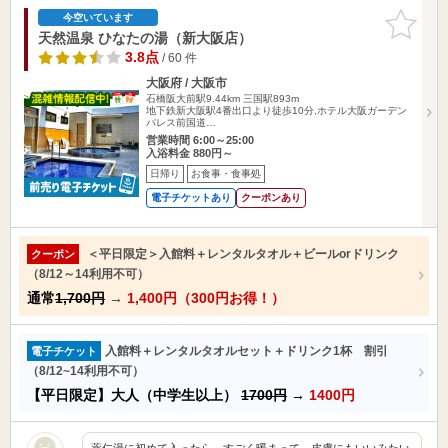
お気に入
今空いています
りに追加
天然温泉 ひなたの湯（新大阪店）
3.8点
/ 60 件
大阪府 / 大阪市
石橋阪大前駅9.44km
三国駅893m
地下鉄新大阪駅4番出口より徒歩10分,ホテル大阪ガーデン
パレス前国道…
営業時間 6:00～25:00
入浴料金 880円～
日帰り
お食事・食事処
電子チケットあり
クーポンあり
＜平日限定＞入館料＋レンタルタオル＋ビールorドリンク
クーポン
（8/12～14利用不可）
通常
1,700円
→
1,400円（300円お得！）
入館料＋レンタルタオルセット＋ドリンク1杯 割引
電子チケット
（8/12~14利用不可）
【平日限定】大人（中学生以上）
1700円
→
1400円
薬仁湯に初めて入ったら、すごく暖まって、皮膚にもいいみたい