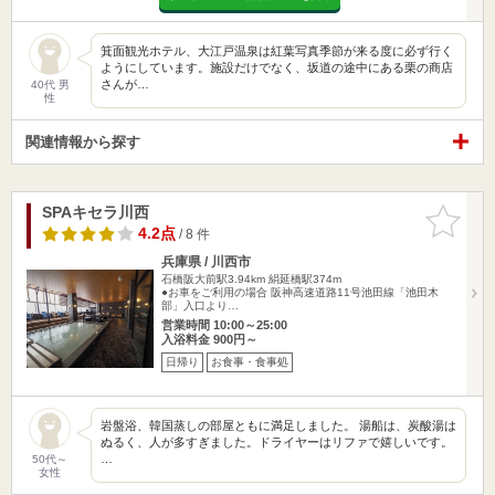
箕面観光ホテル、大江戸温泉は紅葉写真季節が来る度に必ず行く
ようにしています。施設だけでなく、坂道の途中にある栗の商店
さんが…
40代 男
性
関連情報から探す
SPAキセラ川西
お気に入
りに追加
4.2点
/ 8 件
兵庫県 / 川西市
石橋阪大前駅3.94km
絹延橋駅374m
●お車をご利用の場合 阪神高速道路11号池田線「池田木
部」入口より…
営業時間 10:00～25:00
入浴料金 900円～
日帰り
お食事・食事処
岩盤浴、韓国蒸しの部屋ともに満足しました。 湯船は、炭酸湯は
ぬるく、人が多すぎました。ドライヤーはリファで嬉しいです。
…
50代～
女性