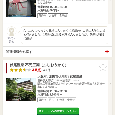
より徒歩8分…
営業時間 15:00～24:00
入浴料金 600円～
日帰り
お食事・食事処
久しぶりにゆっくり銭湯に入りたくて近所のタコ湯に大学生の娘
と行きました。1時間後に出る約束で入りましたが、約束の時間
に娘が…
50代～
男性
関連情報から探す
伏尾温泉 不死王閣（ふしおうかく）
お気に入
りに追加
3.5点
/ 43 件
大阪府 / 池田市伏尾町 / 伏尾温泉
石橋阪大前駅5.37km
鼓滝駅2.14km
阪急宝塚線池田駅よりタクシーで10分阪神高速「木部第一
出口」より約1…
営業時間 11:00～22:00
入浴料金 1,800円～
日帰り
宿泊
お食事・食事処
楽天トラベルの宿泊プランを見る