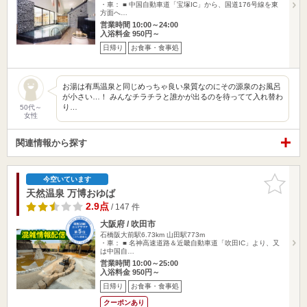
・車： ■ 中国自動車道「宝塚IC」から、国道176号線を東
方面へ…
営業時間 10:00～24:00
入浴料金 950円～
日帰り
お食事・食事処
お湯は有馬温泉と同じめっちゃ良い泉質なのにその源泉のお風呂
が小さい…！ みんなチラチラと誰かが出るのを待ってて入れ替わ
り…
50代～
女性
関連情報から探す
お気に入
今空いています
りに追加
天然温泉 万博おゆば
2.9点
/ 147 件
大阪府 / 吹田市
石橋阪大前駅6.73km
山田駅773m
・車： ■ 名神高速道路＆近畿自動車道「吹田IC」より、又
は中国自…
営業時間 10:00～25:00
入浴料金 950円～
日帰り
お食事・食事処
クーポンあり