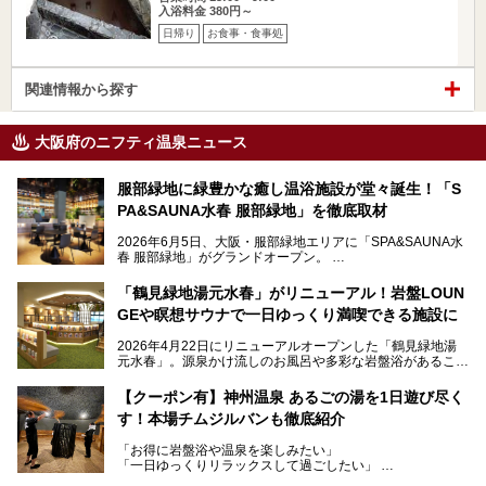
入浴料金 380円～
日帰り
お食事・食事処
関連情報から探す
大阪府のニフティ温泉ニュース
服部緑地に緑豊かな癒し温浴施設が堂々誕生！「S
PA&SAUNA水春 服部緑地」を徹底取材
2026年6月5日、大阪・服部緑地エリアに「SPA&SAUNA水
春 服部緑地」がグランドオープン。
当初の計画から約5年の時を経て誕生した本施設は、温泉・
「鶴見緑地湯元水春」がリニューアル！岩盤LOUN
サウナ・岩盤浴・フィットネス・ラウンジ・レストランなど
GEや瞑想サウナで一日ゆっくり満喫できる施設に
を融合した、これまでの“水春”のイメージをさらに進化させ
た大型ウェルネス施設です。
2026年4月22日にリニューアルオープンした「鶴見緑地湯
元水春」。源泉かけ流しのお風呂や多彩な岩盤浴があること
今回はオープン前の内覧会に参加し、館内のこだわりポイン
で人気の施設ですが、リニューアルを経てこれまで以上
トを徹底取材してきました。
に“一日中くつろげる場所”としてパワーアップしています。
サウナー注目の3種のサウナや160cmの深水風呂、没入感の
【クーポン有】神州温泉 あるごの湯を1日遊び尽く
高い岩盤浴エリア、日本最大の台数を誇る最新AIフィットネ
す！本場チムジルバンも徹底紹介
今回のリニューアルでは、新たに登場した瞑想サウナをはじ
スマシンなど、見どころ満載の館内を詳しくご紹介します。
め、岩盤浴エリアや休憩スペースの充実、レストランなど、
「お得に岩盤浴や温泉を楽しみたい」
見どころが盛りだくさん。日常の疲れを癒やしたい方はもち
「一日ゆっくりリラックスして過ごしたい」
ろん、休日にゆったり過ごしたい方にもぴったりの内容とな
そんな方におすすめなのが、クーポンを使ってお得に長時間
っています。