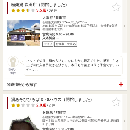
極楽湯 吹田店（閉館しました）
お気に入
りに追加
3.5点
/ 69 件
大阪府 / 吹田市
石橋阪大前駅9.57km
岸辺駅236m
JR京都線岸辺駅または阪急京都線正雀駅より徒歩約5分近
畿自動車道北摂…
営業時間 9:00～26:00
入浴料金 ～
日帰り
お食事・食事処
ネットで知り、初の入浴も、なにもかも最高でした。早速、引き
上げ時に入会手続きを済ませ、本日も午後より伺う予定です。い
や~よ…
50代～
男性
関連情報から探す
湯あそびひろば 3・8ハウス（閉館しました）
お気に入
りに追加
2.0点
/ 2 件
兵庫県 / 尼崎市
石橋阪大前駅10.11km
出屋敷駅634m
阪神本線 出屋敷駅より徒歩10分阪神高速3号神戸線 尼崎西
ICより国…
営業時間 13:00～9:00