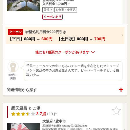
入浴料金 1,000円～
日帰り
お食事・食事処
クーポンあり
岩盤処利用料金200円引き
クーポン
【平日】
800円
→
600円
【土日祝】
900円
→
700円
他にも1種類のクーポンがあります
千里ニュータウンの中にあるパチンコ店を中心としたアミューズ
メント施設の中のお風呂屋さんです。ビーバーワールドという施
設の中…
50代～
男性
関連情報から探す
露天風呂 たこ湯
お気に入
りに追加
3.7点
/ 10 件
大阪府 / 豊中市
石橋阪大前駅5.05km
曽根駅534m
阪急宝塚線 曽根駅より徒歩6分、または阪急宝塚線 服部駅