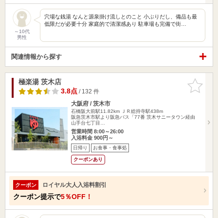
穴場な銭湯 なんと源泉掛け流しとのこと 小ぶりだし、備品も最
低限だが必要十分 家庭的で清潔感あり 駐車場も完備で街…
～10代
男性
関連情報から探す
極楽湯 茨木店
お気に入
りに追加
3.8点
/ 132 件
大阪府 / 茨木市
石橋阪大前駅11.82km
ＪＲ総持寺駅438m
阪急茨木市駅より阪急バス「77番 茨木サニータウン経由
山手台七丁目…
営業時間 8:00～26:00
入浴料金 900円～
日帰り
お食事・食事処
クーポンあり
ロイヤル大人入浴料割引
クーポン
クーポン提示で
5％OFF！