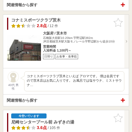
関連情報から探す
コナミスポーツクラブ茨木
お気に入
りに追加
2.8点
/ 12 件
大阪府 / 茨木市
石橋阪大前駅10.20km
宇野辺駅382m
JR京都線茨木駅大阪モノレール宇野辺駅から徒歩10分
営業時間
入浴料金 1,100円～
日帰り
お食事・食事処
コナミスボーツクラブ茨木といえば アロマです。 僕は会員です
ので茨木店はお気に入りです。 お風呂では塩サウナ、ミストサウ
ナ…
40代 男
性
関連情報から探す
お気に入
今空いています
りに追加
尼崎センタープール前 みずきの湯
3.6点
/ 105 件