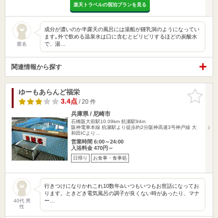
楽天トラベルの宿泊プランを見る
成分が濃いのか半露天の風呂には湯船が鍾乳洞のようになってい
ます｡外で飲める温泉水は口に含むとピリピリするほどの炭酸水
で、湯…
匿名
関連情報から探す
ゆーもあらんど福栄
お気に入
りに追加
3.4点
/ 20 件
兵庫県 / 尼崎市
石橋阪大前駅10.09km
杭瀬駅94m
阪神電車本線 杭瀬駅より徒歩約2分阪神高速3号神戸線 大
和田ICより…
営業時間 6:00～24:00
入浴料金 470円～
日帰り
お食事・食事処
行きつけになりかれこれ10数年♨️いつもいつもお世話になってお
ります。ときどき電気風呂の調子が良くない時があったり、マナ
ー…
40代 男
性