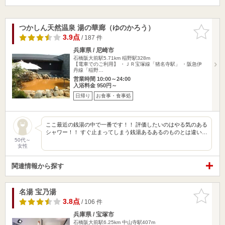
つかしん天然温泉 湯の華廊（ゆのかろう）
お気に入
りに追加
3.9点
/ 187 件
兵庫県 / 尼崎市
石橋阪大前駅5.71km
稲野駅328m
【電車でのご利用】 ・ＪＲ宝塚線「猪名寺駅」 ・阪急伊
丹線「稲野…
営業時間 10:00～24:00
入浴料金 950円～
日帰り
お食事・食事処
ここ最近の銭湯の中で一番です！！ 評価したいのはやる気のある
シャワー！！ すぐ止まってしまう銭湯あるあるのものとは違い…
50代～
女性
関連情報から探す
名湯 宝乃湯
お気に入
りに追加
3.8点
/ 106 件
兵庫県 / 宝塚市
石橋阪大前駅6.25km
中山寺駅407m