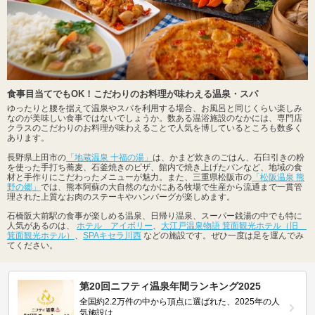
食事目当てでもOK！こだわりのお料理が味わえる温泉・スパ
ゆったりと腰を据えて温泉やスパを利用する場合、お風呂と同じくらい楽しみ
なのが美味しい食事ではないでしょうか。数ある温浴施設のなかには、専門店
クラスのこだわりのお料理が味わえることで人気を博しているところも数多く
あります。
長野県上田市の
「地蔵温泉 十福の湯」
は、かまど炊きのごはん、石臼引きの粉
を使った手打ち蕎麦、石釜焼きのピザ、館内で焼き上げたパンなど、地域の食
材と手作りにこだわったメニューが魅力。また、三重県松阪市の
「松阪温泉 熊
野の郷」
では、熊本阿蘇の大自然のなかにある牧場で生産から流通まで一貫管
理された上質なお肉のステーキやハンバーグが楽しめます。
石橋阪大前駅の食事が楽しめる温泉、日帰り温泉、スーパー銭湯の中でも特に
人気があるのは、
ホテル アイボリー
、
大江戸温泉物語 箕面観光ホテル（旧
箕面観光ホテル）
、
SPAキセラ川西
などの施設です。ぜひ一度は足を運んでみ
てください。
第20回ニフティ温泉年間ランキング2025
全国約2.2万件の中から頂点に選ばれた、2025年の人
気施設は…