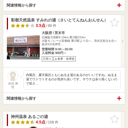
関連情報から探す
彩都天然温泉 すみれの湯（さいとてんねんおんせん）
お気に入
りに追加
3.5点
/ 80 件
大阪府 / 茨木市
石橋阪大前駅8.18km
豊川駅253m
大阪モノレール彩都線 豊川駅より北へ、清水交差点を右へ
徒歩5分名神茨…
営業時間 9:00～26:00
入浴料金 900円～
日帰り
お食事・食事処
内風呂、露天風呂ともにぬるま湯があるのがいいですね。ぬるま
湯でウトウトするのが気持ち良いです。サウナは余り熱くないの
で皆さ…
30代 男
性
関連情報から探す
神州温泉 あるごの湯
お気に入
りに追加
4.5点
/ 158 件