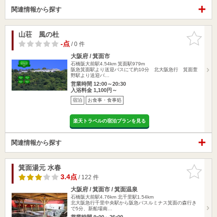
関連情報から探す
山荘 風の杜
お気に入
りに追加
-点
/ 0 件
大阪府 / 箕面市
石橋阪大前駅4.54km
箕面駅979m
阪急箕面駅より送迎バスにて約10分 北大阪急行 箕面萱
野駅より送迎バ…
営業時間 12:00～20:30
入浴料金 1,100円～
宿泊
お食事・食事処
楽天トラベルの宿泊プランを見る
関連情報から探す
箕面湯元 水春
お気に入
りに追加
3.4点
/ 122 件
大阪府 / 箕面市 / 箕面温泉
石橋阪大前駅4.76km
北千里駅1.54km
北大阪急行千里中央駅から阪急バスルミナス箕面の森行き
で5分、新船場南…
営業時間 9:00～26:00