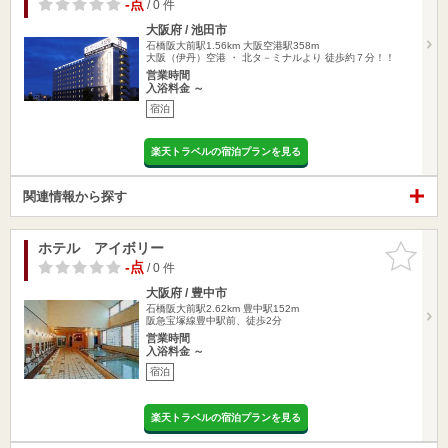
-点
/ 0 件
大阪府 / 池田市
石橋阪大前駅1.56km
大阪空港駅358m
大阪（伊丹）空港 ・ 北タ－ミナルより 徒歩約７分！！
営業時間
入浴料金 ～
宿泊
楽天トラベルの宿泊プランを見る
関連情報から探す
ホテル アイボリー
お気に入
りに追加
-点
/ 0 件
大阪府 / 豊中市
石橋阪大前駅2.62km
豊中駅152m
阪急宝塚線豊中駅前、徒歩2分
営業時間
入浴料金 ～
宿泊
楽天トラベルの宿泊プランを見る