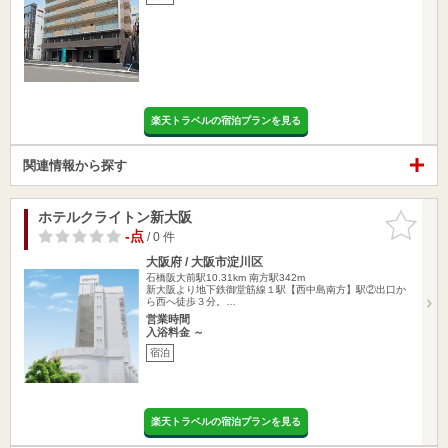
楽天トラベルの宿泊プランを見る
関連情報から探す
ホテルクライトン新大阪
お気に入
りに追加
-点
/ 0 件
大阪府 / 大阪市淀川区
石橋阪大前駅10.31km
南方駅342m
新大阪より地下鉄御堂筋線１駅【西中島南方】駅②出口か
ら西へ徒歩３分。…
営業時間
入浴料金 ～
宿泊
楽天トラベルの宿泊プランを見る