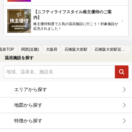
【ニフティライフスタイル株主優待のご案
内】
株主優待制度で人気の温浴施設に行こう！対象施設が
拡充されました！
温泉TOP
関西(近畿)
大阪府
石橋阪大前駅
石橋阪大前駅近くの温泉宿・温泉旅館・ホテルおすすめ(2026年版)
温浴施設を探す
エリアから探す
地図から探す
特徴から探す