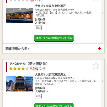
大阪府 / 大阪市東淀川区
石橋阪大前駅9.72km
新大阪駅440m
JR 新大阪駅 【東口】出口より 徒歩2分／東口の北側、
『西淡路1…
営業時間
入浴料金 ～
宿泊
楽天トラベルの宿泊プランを見る
関連情報から探す
アパホテル〈新大阪駅前〉
お気に入
りに追加
4.0点
/ 1 件
大阪府 / 大阪市東淀川区
石橋阪大前駅9.89km
新大阪駅367m
ＪＲ「新大阪駅」東口徒歩2分／大阪メトロ御堂筋線「新
大阪駅」徒歩8分…
営業時間
入浴料金 ～
宿泊
楽天トラベルの宿泊プランを見る