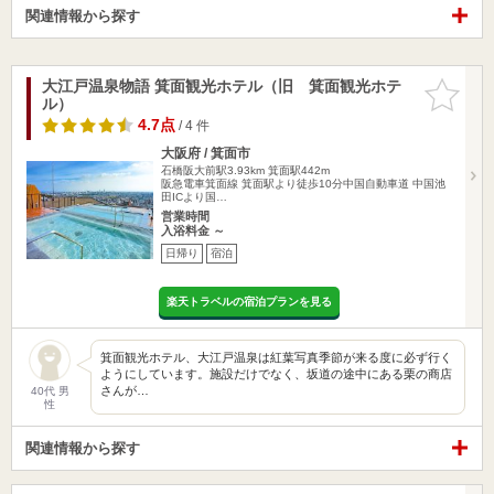
関連情報から探す
大江戸温泉物語 箕面観光ホテル（旧 箕面観光ホテ
お気に入
ル）
りに追加
4.7点
/ 4 件
大阪府 / 箕面市
石橋阪大前駅3.93km
箕面駅442m
阪急電車箕面線 箕面駅より徒歩10分中国自動車道 中国池
田ICより国…
営業時間
入浴料金 ～
日帰り
宿泊
楽天トラベルの宿泊プランを見る
箕面観光ホテル、大江戸温泉は紅葉写真季節が来る度に必ず行く
ようにしています。施設だけでなく、坂道の途中にある栗の商店
さんが…
40代 男
性
関連情報から探す