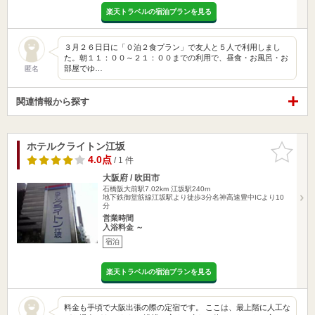
楽天トラベルの宿泊プランを見る
３月２６日日に「０泊２食プラン」で友人と５人で利用しまし
た。朝１１：００～２１：００までの利用で、昼食・お風呂・お
部屋でゆ…
匿名
関連情報から探す
ホテルクライトン江坂
お気に入
りに追加
4.0点
/ 1 件
大阪府 / 吹田市
石橋阪大前駅7.02km
江坂駅240m
地下鉄御堂筋線江坂駅より徒歩3分名神高速豊中ICより10
分
営業時間
入浴料金 ～
宿泊
楽天トラベルの宿泊プランを見る
料金も手頃で大阪出張の際の定宿です。 ここは、最上階に人工な