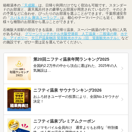
箱根湯本の
「天成園」
は、日帰り利用だけでなく宿泊も可能です。スタンダー
ドのお部屋と、露天風呂付きの豪華なお部屋が用意されているので、そのとき
の予算などに合わせ、ぴったりのお部屋を選ぶことができます。千葉県浦安市
の「
スパ＆ホテル 舞浜ユーラシア」
は、都心やテーマパークにも近く、和洋
様々な種類のお部屋から選ぶことができます。
石橋阪大前駅の宿泊できる温泉、日帰り温泉、スーパー銭湯の中でも特に人気
があるのは、
グリーンリッチホテル大阪空港前 人工温泉・二股湯の華
、
ホテ
ル アイボリー
、
大江戸温泉物語 箕面観光ホテル（旧 箕面観光ホテル）
など
の施設です。ぜひ一度は足を運んでみてください。
第20回ニフティ温泉年間ランキング2025
全国約2.2万件の中から頂点に選ばれた、2025年の人
気施設は…
ニフティ温泉 サウナランキング2026
おふろ好きユーザーの投票により、全国No.1サウナが
決定！
ニフティ温泉プレミアムクーポン
ノジマモバイル会員向け 通常よりもお得な「特別価