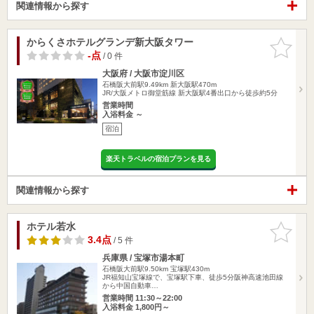
関連情報から探す
からくさホテルグランデ新大阪タワー
お気に入
りに追加
-点
/ 0 件
大阪府 / 大阪市淀川区
石橋阪大前駅9.49km
新大阪駅470m
JR/大阪メトロ御堂筋線 新大阪駅4番出口から徒歩約5分
営業時間
入浴料金 ～
宿泊
楽天トラベルの宿泊プランを見る
関連情報から探す
ホテル若水
お気に入
りに追加
3.4点
/ 5 件
兵庫県 / 宝塚市湯本町
石橋阪大前駅9.50km
宝塚駅430m
JR福知山宝塚線で、宝塚駅下車、徒歩5分阪神高速池田線
から中国自動車…
営業時間 11:30～22:00
入浴料金 1,800円～