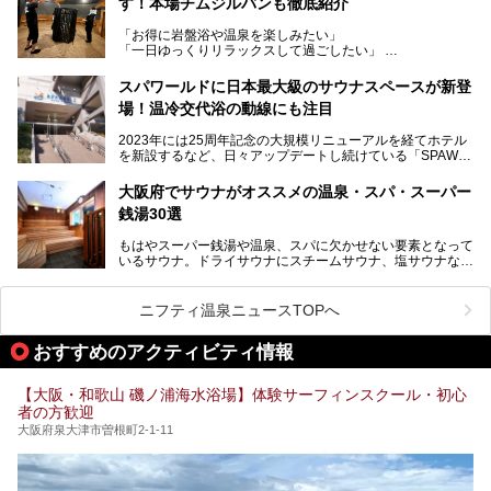
す！本場チムジルバンも徹底紹介
今回のリニューアルでは、新たに登場した瞑想サウナをはじ
スマシンなど、見どころ満載の館内を詳しくご紹介します。
め、岩盤浴エリアや休憩スペースの充実、レストランなど、
「お得に岩盤浴や温泉を楽しみたい」
見どころが盛りだくさん。日常の疲れを癒やしたい方はもち
「一日ゆっくりリラックスして過ごしたい」
ろん、休日にゆったり過ごしたい方にもぴったりの内容とな
そんな方におすすめなのが、クーポンを使ってお得に長時間
っています。
利用できる「神州温泉 あるごの湯」です。
スパワールドに日本最大級のサウナスペースが新登
本記事では、そんなリニューアル後の注目ポイントを詳しく
場！温冷交代浴の動線にも注目
あるごの湯は、大阪府豊中市にある日帰り温浴施設で、阪急
紹介します。これから「鶴見緑地湯元水春」に訪れる方や、
宝塚線「三国駅」から徒歩約10分とアクセスも良好です。
より満足度の高い過ごし方をしたい方はぜひお読みくださ
2023年には25周年記念の大規模リニューアルを経てホテル
チムジルバン（岩盤浴）を中心に、発汗・リラックス・漫画
い。
を新設するなど、日々アップデートし続けている「SPAWO
タイムまで満喫できる長時間滞在型の施設なので、一日中ゆ
RLD HOTEL＆RESORT」（以下スパワールド）。
ったりと過ごしたいときにおすすめ。大うちわやタオルによ
そんなスパワールドが2025年11月15日（土）に、新たな浴
る迫力ある熱波パフォーマンスも毎日行われており、“とと
大阪府でサウナがオススメの温泉・スパ・スーパー
室や日本最大級140人収容の大規模サウナを携えてリニュー
のう”体験をしっかり楽しめるのもポイントです。
銭湯30選
アルオープン！浴室である4F・6Fそれぞれにリニューアル
が施されており、その総工費はなんと13.5億円！
さらに館内でくつろぐだけでなく、隣接するビルにはカラオ
もはやスーパー銭湯や温泉、スパに欠かせない要素となって
大規模リニューアルの全容を確認すべく、リニューアルプレ
ケやボウリングといった遊び場もあり、友人同士やカップル
いるサウナ。ドライサウナにスチームサウナ、塩サウナな
オープンイベントに行ってきました！今回はそのリニューア
で“遊び+癒し”の一日を過ごすのにもぴったり。
ど、いくつか異なるタイプが楽しめたり、水風呂や外気浴ス
ル部分の概要をお届けします。
ペース、ロウリュウなど、心ゆくまで楽しむためのサービス
今回は、あるごの湯を訪問し、チムジルバンやお風呂、食事
が充実した施設も多くみられます。
ニフティ温泉ニュースTOPへ
処にいたるまで魅力をたっぷり堪能してきたので、その全容
を詳しく紹介します！
今回はそんなサウナにこだわった、大阪府内のオススメ温
おすすめのアクティビティ情報
泉・銭湯・スパを30件紹介したいと思います！
【大阪・和歌山 磯ノ浦海水浴場】体験サーフィンスクール・初心
者の方歓迎
大阪府泉大津市曽根町2-1-11