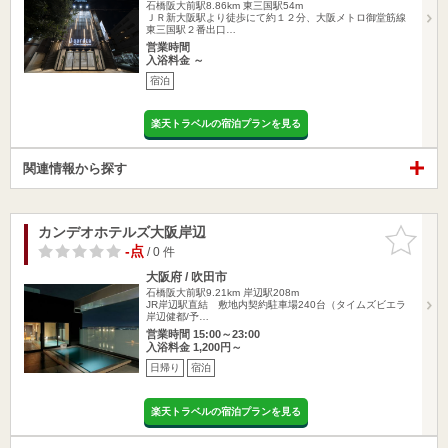
石橋阪大前駅8.86km
東三国駅54m
ＪＲ新大阪駅より徒歩にて約１２分、大阪メトロ御堂筋線
東三国駅２番出口…
営業時間
入浴料金 ～
宿泊
楽天トラベルの宿泊プランを見る
関連情報から探す
カンデオホテルズ大阪岸辺
お気に入
りに追加
-点
/ 0 件
大阪府 / 吹田市
石橋阪大前駅9.21km
岸辺駅208m
JR岸辺駅直結 敷地内契約駐車場240台（タイムズビエラ
岸辺健都/予…
営業時間 15:00～23:00
入浴料金 1,200円～
日帰り
宿泊
楽天トラベルの宿泊プランを見る