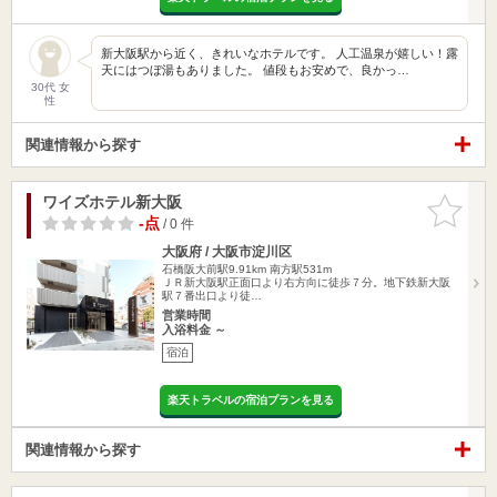
新大阪駅から近く、きれいなホテルです。 人工温泉が嬉しい！露
天にはつぼ湯もありました。 値段もお安めで、良かっ…
30代 女
性
関連情報から探す
ワイズホテル新大阪
お気に入
りに追加
-点
/ 0 件
大阪府 / 大阪市淀川区
石橋阪大前駅9.91km
南方駅531m
ＪＲ新大阪駅正面口より右方向に徒歩７分。地下鉄新大阪
駅７番出口より徒…
営業時間
入浴料金 ～
宿泊
楽天トラベルの宿泊プランを見る
関連情報から探す