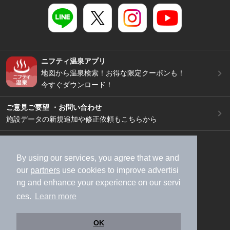
ニフティ温泉アプリ
地図から温泉検索！お得な限定クーポンも！
今すぐダウンロード！
ご意見ご要望 ・お問い合わせ
施設データの新規追加や修正依頼もこちらから
スマートフォン
/
PC
加盟店募集（資料請求）
広告出稿のご案内
By using our services, you agree that we and
our
partners
use cookies to improve advertisi
利用規約
ライフスタイルMEMBERS+規約
ng and enhance your experience on our servi
特定商取引法に基づく表記
ヘルプ
採用情報
ces.
Learn more
運営会社
個人情報保護ポリシー
©NIFTY Lifestyle Co., Ltd.
OK