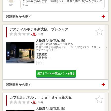
がら温泉があります。 浴槽も広く、疲れた体にはなかなか良いで
す…
匿名
関連情報から探す
アスティルホテル新大阪 プレシャス
お気に入
りに追加
-点
/ 0 件
大阪府 / 大阪市淀川区
石橋阪大前駅8.52km
三国駅173m
阪急三国駅より徒歩約１分！ ※北出口(バスロータリー)
方面でございま…
営業時間
入浴料金 ～
宿泊
楽天トラベルの宿泊プランを見る
関連情報から探す
カプセルホテルＪ・ｇａｒｄｅｎ新大阪
お気に入
りに追加
-点
/ 0 件
大阪府 / 大阪市淀川区