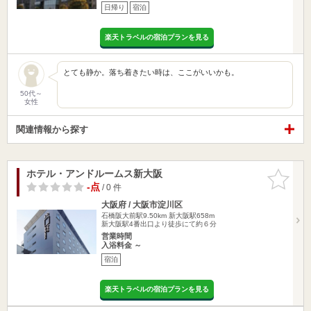
日帰り
宿泊
楽天トラベルの宿泊プランを見る
とても静か。落ち着きたい時は、ここがいいかも。
50代～
女性
関連情報から探す
ホテル・アンドルームス新大阪
お気に入
りに追加
-点
/ 0 件
大阪府 / 大阪市淀川区
石橋阪大前駅9.50km
新大阪駅658m
新大阪駅4番出口より徒歩にて約６分
営業時間
入浴料金 ～
宿泊
楽天トラベルの宿泊プランを見る