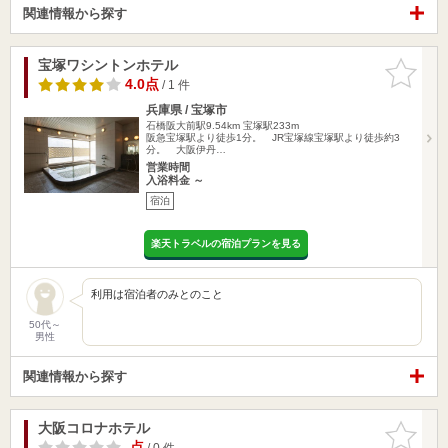
関連情報から探す
宝塚ワシントンホテル
お気に入
りに追加
4.0点
/ 1 件
兵庫県 / 宝塚市
石橋阪大前駅9.54km
宝塚駅233m
阪急宝塚駅より徒歩1分。 JR宝塚線宝塚駅より徒歩約3
分。 大阪伊丹…
営業時間
入浴料金 ～
宿泊
楽天トラベルの宿泊プランを見る
利用は宿泊者のみとのこと
50代～
男性
関連情報から探す
大阪コロナホテル
お気に入
りに追加
-点
/ 0 件