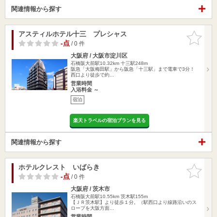
関連情報から探す
アスティルホテル十三 プレシャス
お気に入
りに追加
-点
/ 0 件
大阪府 / 大阪市淀川区
石橋阪大前駅10.32km
十三駅248m
阪急「大阪梅田駅」から阪急「十三駅」まで電車で3分！
西口より徒歩で約…
営業時間
入浴料金 ～
宿泊
楽天トラベルの宿泊プランを見る
関連情報から探す
ホテルクレスト いばらき
お気に入
りに追加
-点
/ 0 件
大阪府 / 茨木市
石橋阪大前駅10.55km
茨木駅155m
【ＪＲ茨木駅】より徒歩１分。（駅西口より線路沿いのス
ロープを大阪方面…
営業時間