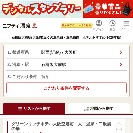
購入済チケットはこちら
ログイン
履歴
メニュー
石橋阪大前駅(大阪府)近くの温泉宿・温泉旅館・ホテルおすすめ(2026年版)
1. 都道府県
関西(近畿) / 大阪府
2. 沿線・駅
石橋阪大前駅
3. こだわり条件
宿泊
こだわり条件を変更する
リストから探す
地図から探す
グリーンリッチホテル大阪空港前 人工温泉・二股湯
お気に入
の華
りに追加