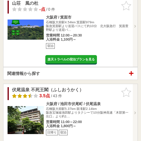
山荘 風の杜
お気に入
りに追加
-点
/ 0 件
大阪府 / 箕面市
石橋阪大前駅4.54km
箕面駅979m
阪急箕面駅より送迎バスにて約10分 北大阪急行 箕面萱
野駅より送迎バ…
営業時間 12:00～20:30
入浴料金 1,100円～
宿泊
楽天トラベルの宿泊プランを見る
関連情報から探す
伏尾温泉 不死王閣（ふしおうかく）
お気に入
りに追加
3.5点
/ 43 件
大阪府 / 池田市伏尾町 / 伏尾温泉
石橋阪大前駅5.37km
鼓滝駅2.14km
阪急宝塚線池田駅よりタクシーで10分阪神高速「木部第一
出口」より約1…
営業時間 11:00～22:00
入浴料金 1,800円～
日帰り
宿泊