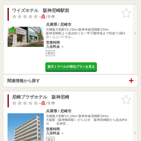
ワイズホテル 阪神尼崎駅前
お気に入
りに追加
-点
/ 0 件
兵庫県 / 尼崎市
石橋阪大前駅10.15km
阪神本線尼崎駅159m
阪神尼崎駅より徒歩約１分！甲子園球場まで特急で1駅4
分！ユニバーサル…
営業時間
入浴料金 ～
宿泊
楽天トラベルの宿泊プランを見る
関連情報から探す
尼崎プラザホテル 阪神尼崎
お気に入
りに追加
-点
/ 0 件
兵庫県 / 尼崎市
石橋阪大前駅10.16km
阪神本線尼崎駅393m
大阪駅（阪神梅田駅）から11分 阪神尼崎駅から徒歩約4
分 名神高…
営業時間
入浴料金 ～
宿泊