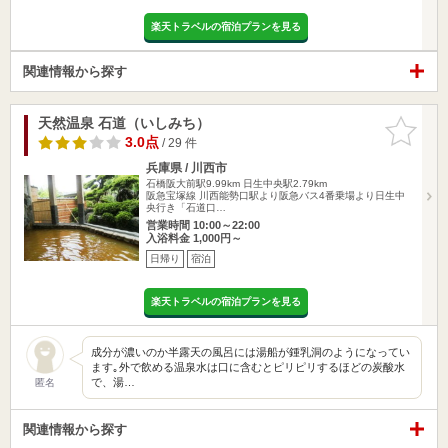
楽天トラベルの宿泊プランを見る
関連情報から探す
天然温泉 石道（いしみち）
お気に入
りに追加
3.0点
/ 29 件
兵庫県 / 川西市
石橋阪大前駅9.99km
日生中央駅2.79km
阪急宝塚線 川西能勢口駅より阪急バス4番乗場より日生中
央行き「石道口…
営業時間 10:00～22:00
入浴料金 1,000円～
日帰り
宿泊
楽天トラベルの宿泊プランを見る
成分が濃いのか半露天の風呂には湯船が鍾乳洞のようになってい
ます｡外で飲める温泉水は口に含むとピリピリするほどの炭酸水
で、湯…
匿名
関連情報から探す