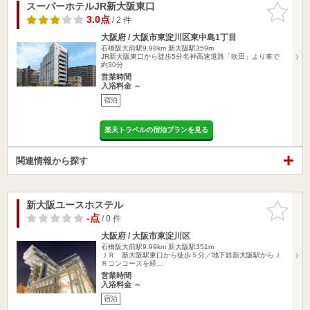
スーパーホテルJR新大阪東口
お気に入
りに追加
3.0点
/ 2 件
大阪府 / 大阪市東淀川区東中島1丁目
石橋阪大前駅9.98km
新大阪駅359m
JR新大阪東口から徒歩5分名神高速道路「吹田」より車で
約30分
営業時間
入浴料金 ～
宿泊
楽天トラベルの宿泊プランを見る
関連情報から探す
新大阪ユースホステル
お気に入
りに追加
-点
/ 0 件
大阪府 / 大阪市東淀川区
石橋阪大前駅9.99km
新大阪駅351m
ＪＲ 新大阪駅東口から徒歩５分／地下鉄新大阪駅からＪ
Ｒコンコースを経…
営業時間
入浴料金 ～
宿泊