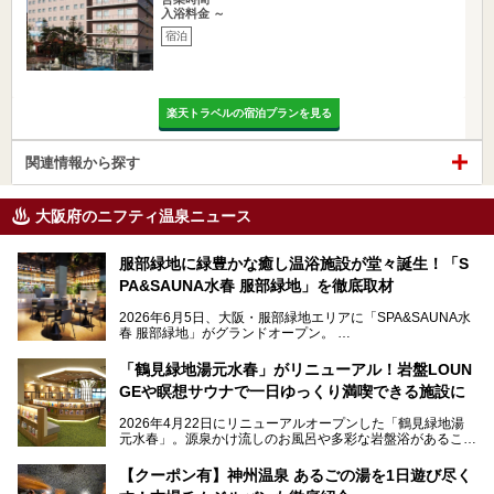
入浴料金 ～
宿泊
楽天トラベルの宿泊プランを見る
関連情報から探す
大阪府のニフティ温泉ニュース
服部緑地に緑豊かな癒し温浴施設が堂々誕生！「S
PA&SAUNA水春 服部緑地」を徹底取材
2026年6月5日、大阪・服部緑地エリアに「SPA&SAUNA水
春 服部緑地」がグランドオープン。
当初の計画から約5年の時を経て誕生した本施設は、温泉・
「鶴見緑地湯元水春」がリニューアル！岩盤LOUN
サウナ・岩盤浴・フィットネス・ラウンジ・レストランなど
GEや瞑想サウナで一日ゆっくり満喫できる施設に
を融合した、これまでの“水春”のイメージをさらに進化させ
た大型ウェルネス施設です。
2026年4月22日にリニューアルオープンした「鶴見緑地湯
元水春」。源泉かけ流しのお風呂や多彩な岩盤浴があること
今回はオープン前の内覧会に参加し、館内のこだわりポイン
で人気の施設ですが、リニューアルを経てこれまで以上
トを徹底取材してきました。
に“一日中くつろげる場所”としてパワーアップしています。
サウナー注目の3種のサウナや160cmの深水風呂、没入感の
【クーポン有】神州温泉 あるごの湯を1日遊び尽く
高い岩盤浴エリア、日本最大の台数を誇る最新AIフィットネ