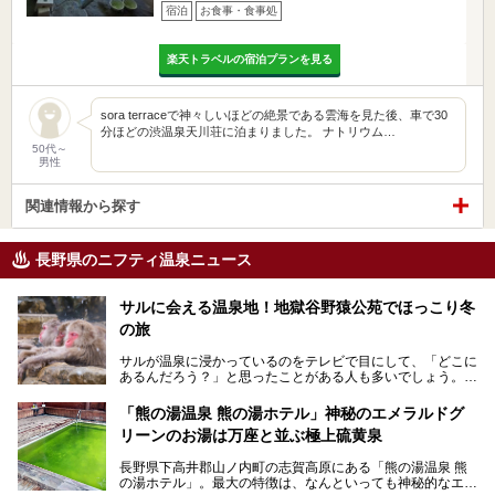
宿泊
お食事・食事処
楽天トラベルの宿泊プランを見る
sora terraceで神々しいほどの絶景である雲海を見た後、車で30
分ほどの渋温泉天川荘に泊まりました。 ナトリウム…
50代～
男性
関連情報から探す
長野県のニフティ温泉ニュース
サルに会える温泉地！地獄谷野猿公苑でほっこり冬
の旅
サルが温泉に浸かっているのをテレビで目にして、「どこに
あるんだろう？」と思ったことがある人も多いでしょう。
この微笑ましい光景は、長野県にある「地獄谷野猿公苑」で
「熊の湯温泉 熊の湯ホテル」神秘のエメラルドグ
見られるもので、野生のサルが雪景色の中で温泉に浸かる姿
リーンのお湯は万座と並ぶ極上硫黄泉
を間近で観察できます。
長野県下高井郡山ノ内町の志賀高原にある「熊の湯温泉 熊
本記事では、地獄谷野猿公苑の魅力や見どころ、サルと温泉
の湯ホテル」。最大の特徴は、なんといっても神秘的なエメ
との関係性、地獄谷周辺の観光スポットについて紹介しま