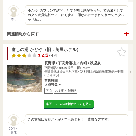
ゆこゆ○のプランで訪問，とても割安感があった。渋温泉として
ホタル観賞無料ツアーにも参加。雨なのに生まれて初めてホタル
を見れ…
匿名
関連情報から探す
癒しの湯 かどや（旧：角屋ホテル）
お気に入
りに追加
3.2点
/ 4 件
長野県 / 下高井郡山ノ内町 / 渋温泉
夜間瀬駅3.89km
湯田中駅1.79km
長野電鉄線湯田中駅下車バス利用上信越自動車道信州中野I
Cより20分
営業時間
入浴料金 ～
宿泊
お食事・食事処
楽天トラベルの宿泊プランを見る
この旅館は女将さんがとても感じ良く、素敵な方です!
50代～
男性