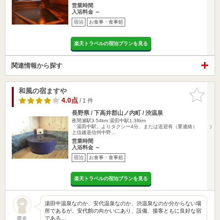
営業時間
入浴料金 ～
宿泊
お食事・食事処
楽天トラベルの宿泊プランを見る
関連情報から探す
和風の宿ますや
お気に入
りに追加
4.0点
/ 1 件
長野県 / 下高井郡山ノ内町 / 渋温泉
夜間瀬駅3.54km
湯田中駅1.38km
「湯田中駅」よりタクシー4分、または送迎有（要連絡）
上信越道信州中野…
営業時間
入浴料金 ～
宿泊
お食事・食事処
楽天トラベルの宿泊プランを見る
湯田中温泉なのか、安代温泉なのか、渋温泉なのか分からない場
所であるが、安代館の向かいにあり、設備、接客ともに良好な宿
である…
匿名