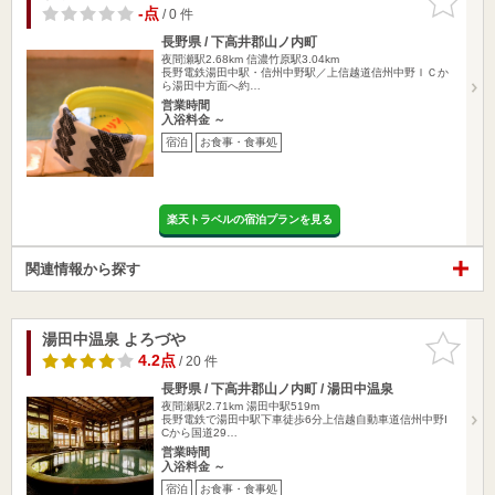
りに追加
-点
/ 0 件
長野県 / 下高井郡山ノ内町
夜間瀬駅2.68km
信濃竹原駅3.04km
長野電鉄湯田中駅・信州中野駅／上信越道信州中野ＩＣか
ら湯田中方面へ約…
営業時間
入浴料金 ～
宿泊
お食事・食事処
楽天トラベルの宿泊プランを見る
関連情報から探す
湯田中温泉 よろづや
お気に入
りに追加
4.2点
/ 20 件
長野県 / 下高井郡山ノ内町 / 湯田中温泉
夜間瀬駅2.71km
湯田中駅519m
長野電鉄で湯田中駅下車徒歩6分上信越自動車道信州中野I
Cから国道29…
営業時間
入浴料金 ～
宿泊
お食事・食事処