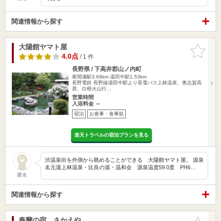
関連情報から探す
大陽館ヤマト屋
お気に入
りに追加
4.0点
/ 1 件
長野県 / 下高井郡山ノ内町
夜間瀬駅3.69km
湯田中駅1.53km
長野電鉄 長野線湯田中駅より長電バス上林温泉、奥志賀高
原、白根火山行…
営業時間
入浴料金 ～
宿泊
お食事・食事処
楽天トラベルの宿泊プランを見る
渋温泉街を外側から眺めることができる 大陽館ヤマト屋。 源泉
名元湯上林温泉・比良の湯・温和会 源泉温度59.0度 PH6…
匿名
関連情報から探す
春蘭の宿 さかえや
お気に入