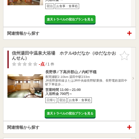
宿泊
お食事・食事処
楽天トラベルの宿泊プランを見る
関連情報から探す
信州湯田中温泉大浴場 ホテルゆだなか（ゆだなかお
お気に入
んせん）
りに追加
-点
/ 1 件
長野県 / 下高井郡山ノ内町平穏
夜間瀬駅2.10km
湯田中駅233m
JR長野新幹線またはJR中央線長野駅乗換、長野電鉄湯田中
駅下車徒歩…
営業時間 11:00～21:00
入浴料金 700円～
日帰り
宿泊
お食事・食事処
楽天トラベルの宿泊プランを見る
関連情報から探す