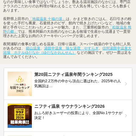
なのが美味しい食事ではないでしょうか。数ある温浴施設のなかには、専門店
クラスのこだわりのお料理が味わえることで人気を博しているところも数多く
あります。
長野県上田市の
「地蔵温泉 十福の湯」
は、かまど炊きのごはん、石臼引きの粉
を使った手打ち蕎麦、石釜焼きのピザ、館内で焼き上げたパンなど、地域の食
材と手作りにこだわったメニューが魅力。また、三重県松阪市の
「松阪温泉 熊
野の郷」
では、熊本阿蘇の大自然のなかにある牧場で生産から流通まで一貫管
理された上質なお肉のステーキやハンバーグが楽しめます。
夜間瀬駅の食事が楽しめる温泉、日帰り温泉、スーパー銭湯の中でも特に人気
があるのは、
箱山温泉
、
湯田中温泉 味な湯宿 やすらぎ
、
信州湯田中温泉大
浴場 ホテルゆだなか（ゆだなかおんせん）
などの施設です。ぜひ一度は足を
運んでみてください。
第20回ニフティ温泉年間ランキング2025
全国約2.2万件の中から頂点に選ばれた、2025年の人
気施設は…
ニフティ温泉 サウナランキング2026
おふろ好きユーザーの投票により、全国No.1サウナが
決定！