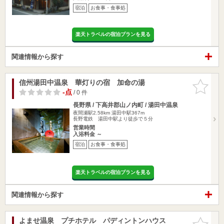
宿泊
お食事・食事処
楽天トラベルの宿泊プランを見る
関連情報から探す
信州湯田中温泉 華灯りの宿 加命の湯
お気に入
りに追加
-点
/ 0 件
長野県 / 下高井郡山ノ内町 / 湯田中温泉
夜間瀬駅2.58km
湯田中駅367m
長野電鉄 湯田中駅より徒歩で５分
営業時間
入浴料金 ～
宿泊
お食事・食事処
楽天トラベルの宿泊プランを見る
関連情報から探す
よませ温泉 プチホテル パディントンハウス
お気に入