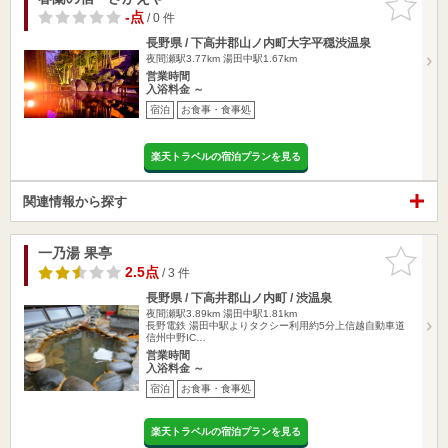
りに追加
-点
/ 0 件
長野県 / 下高井郡山ノ内町大字平穏渋温泉
夜間瀬駅3.77km
湯田中駅1.67km
営業時間
入浴料金 ～
宿泊
お食事・食事処
楽天トラベルの宿泊プランを見る
関連情報から探す
一乃湯 果亭
お気に入
りに追加
2.5点
/ 3 件
長野県 / 下高井郡山ノ内町 / 渋温泉
夜間瀬駅3.89km
湯田中駅1.81km
長野電鉄 湯田中駅よりタクシー利用約5分上信越自動車道
信州中野IC…
営業時間
入浴料金 ～
宿泊
お食事・食事処
楽天トラベルの宿泊プランを見る