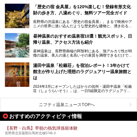
ラルドグリーンのお湯。この美しいお湯に魅了され、何度も
す。サルを観察した後にほっこりと浸かれる温泉も紹介する
リピートするファンも多い温泉です。冬はスキーと一緒に楽
ので、野生のサルを観察する貴重な自然体験と温泉をあわせ
「歴史の宿 金具屋」を120%楽しむ！登録有形文化
しみたい極上の温泉を紹介します。
て楽しみたい人は、ぜひ参考にしてください。
財の歩き方、八湯めぐり、無料ツアー完全ガイド
長野県の渋温泉にある「歴史の宿金具屋」。まるで映画やア
ニメの世界に迷い込んだような歴史的な建物と、湧き出る温
泉の恵みが魅力のお宿です。せっかく泊まるなら、その魅力
を隅々まで楽しみたいですよね。この記事では、金具屋での
昼神温泉のおすすめ温泉宿10選！観光スポット、日
滞在を最高の思い出にするための「楽しみ方」を徹底的にご
帰り温泉、アクセス方法も紹介
紹介します！
昼神温泉は、長野県南端の阿智村にある、強アルカリ性が特
徴の温泉。美人の湯と名高いその泉質を満喫できるだけでな
く、日本一の星空鑑賞ができる注目の温泉地です。
昼神温泉では、朝市などの観光スポットや、信州名物のおや
湯田中温泉「松籟荘」を宿泊レポート！3年かけて
きを楽しめるグルメスポットなど、観光を楽しむにはぴった
館主が作り上げた理想のラグジュアリー温泉旅館と
りの場所が豊富にあります。
この記事では、昼神温泉での滞在を充実させる宿泊施設や日
は
帰り温泉、見どころ満載の観光・グルメスポットに加え、ア
クセス方法も順に紹介します。
2024年3月にオープンしたばかりの信州・湯田中温泉「松籟
荘（しょうらいそう）」は、一日5組限定のラグジュアリー
温泉旅館。全室が源泉掛け流しの露天風呂、庭園付きで、プ
ライベートに楽しめる非日常感が味わえます。また宿泊者は
道向かいの「よろづや」の大浴場「桃山風呂」や共同浴場の
ニフティ温泉ニュースTOPへ
「湯田中大湯」も利用ができます。
おすすめのアクティビティ情報
極上のお湯に浸り上質なお料理に舌鼓、特別な日に泊まりた
い湯田中温泉「松籟荘」を、実際に宿泊した目線で紹介しま
す。
【長野・白馬】早朝の熱気球係留体験
長野県北安曇郡白馬村北城5746-3