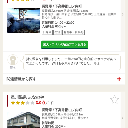
長野県 / 下高井郡山ノ内町
夜間瀬駅2.46km
信濃竹原駅2.83km
長野電鉄・湯田中駅より送迎車で約10分上信越道・信州中
野ICから車で…
営業時間 14:00～22:00
入浴料金 600円～
日帰り
宿泊
お食事・食事処
楽天トラベルの宿泊プランを見る
貸切温泉を利用しました。 一組2500円と良心的で サウナがあっ
てよかったです。 夕日も夜景もきれいでした。 ちょ…
匿名
関連情報から探す
星川温泉 志なのや
お気に入
りに追加
3.0点
/ 1 件
長野県 / 下高井郡山ノ内町
夜間瀬駅2.58km
湯田中駅293m
私鉄長野電鉄 湯田中駅より 徒歩6分
営業時間
入浴料金 300円～