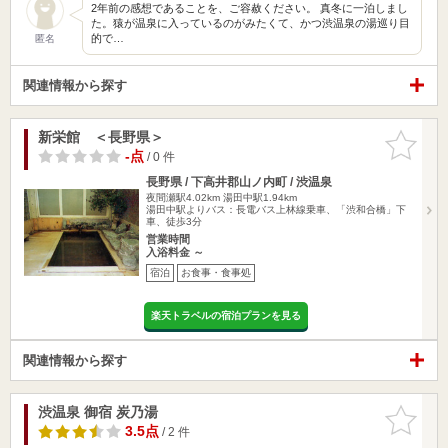
2年前の感想であることを、ご容赦ください。 真冬に一泊しまし
た。猿が温泉に入っているのがみたくて、かつ渋温泉の湯巡り目
的で…
匿名
関連情報から探す
新栄館 ＜長野県＞
お気に入
りに追加
-点
/ 0 件
長野県 / 下高井郡山ノ内町 / 渋温泉
夜間瀬駅4.02km
湯田中駅1.94km
湯田中駅よりバス：長電バス上林線乗車、「渋和合橋」下
車、徒歩3分
営業時間
入浴料金 ～
宿泊
お食事・食事処
楽天トラベルの宿泊プランを見る
関連情報から探す
渋温泉 御宿 炭乃湯
お気に入
りに追加
3.5点
/ 2 件