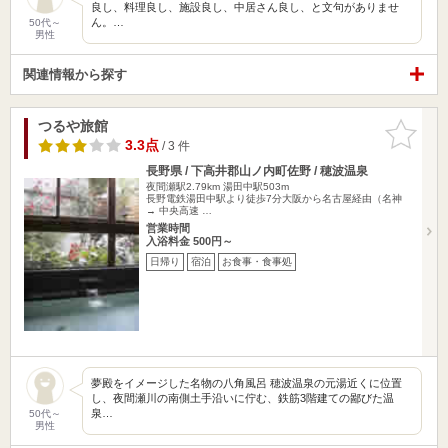
良し、料理良し、施設良し、中居さん良し、と文句がありませ
ん。…
50代～
男性
関連情報から探す
つるや旅館
お気に入
りに追加
3.3点
/ 3 件
長野県 / 下高井郡山ノ内町佐野 / 穂波温泉
夜間瀬駅2.79km
湯田中駅503m
長野電鉄湯田中駅より徒歩7分大阪から名古屋経由（名神
→ 中央高速 …
営業時間
入浴料金 500円～
日帰り
宿泊
お食事・食事処
夢殿をイメージした名物の八角風呂 穂波温泉の元湯近くに位置
し、夜間瀬川の南側土手沿いに佇む、鉄筋3階建ての鄙びた温
泉…
50代～
男性