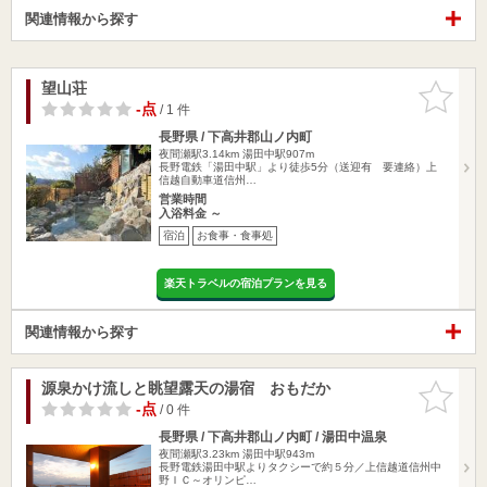
関連情報から探す
望山荘
お気に入
りに追加
-点
/ 1 件
長野県 / 下高井郡山ノ内町
夜間瀬駅3.14km
湯田中駅907m
長野電鉄「湯田中駅」より徒歩5分（送迎有 要連絡）上
信越自動車道信州…
営業時間
入浴料金 ～
宿泊
お食事・食事処
楽天トラベルの宿泊プランを見る
関連情報から探す
源泉かけ流しと眺望露天の湯宿 おもだか
お気に入
りに追加
-点
/ 0 件
長野県 / 下高井郡山ノ内町 / 湯田中温泉
夜間瀬駅3.23km
湯田中駅943m
長野電鉄湯田中駅よりタクシーで約５分／上信越道信州中
野ＩＣ～オリンピ…