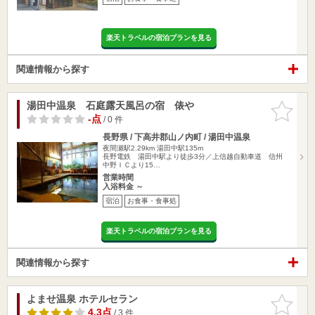
楽天トラベルの宿泊プランを見る
関連情報から探す
湯田中温泉 石庭露天風呂の宿 俵や
お気に入
りに追加
-点
/ 0 件
長野県 / 下高井郡山ノ内町 / 湯田中温泉
夜間瀬駅2.29km
湯田中駅135m
長野電鉄 湯田中駅より徒歩3分／上信越自動車道 信州
中野ＩＣより15…
営業時間
入浴料金 ～
宿泊
お食事・食事処
楽天トラベルの宿泊プランを見る
関連情報から探す
よませ温泉 ホテルセラン
お気に入
りに追加
4.3点
/ 3 件