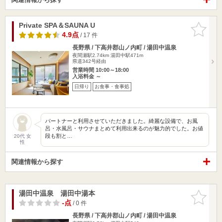
Private SPA＆SAUNA U
お気に入
りに追加
4.9点
/ 17 件
長野県 / 下高井郡山ノ内町 / 湯田中温泉
夜間瀬駅2.74km
湯田中駅471m
県道342号経由
営業時間 10:00～18:00
入浴料金 ～
日帰り
お食事・食事処
パートナーと利用させていただきました。綺麗な設備で、お風
呂・水風呂・サウナまとめて利用出来るのが魅力的でした。お値
段も割と…
20代 女
性
関連情報から探す
湯田中温泉 湯田中湯本
お気に入
りに追加
-点
/ 0 件
長野県 / 下高井郡山ノ内町 / 湯田中温泉