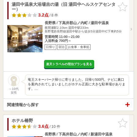
湯田中温泉大浴場吉の湯（旧 湯田中ヘルスケアセンタ
お気に入
ー）
りに追加
3.2点
/ 8 件
長野県 / 下高井郡山ノ内町 / 湯田中温泉
夜間瀬駅2.10km
湯田中駅233m
長野電鉄長野線湯田中駅から徒歩5分湯田中IC下車約5分
営業時間 11:00～21:00
入浴料金 700円～
日帰り
宿泊
お食事・食事処
楽天トラベルの宿泊プランを見る
竜王スキーパーク帰りに寄りました。日帰り500円。ナビに裏口
を案内されてしまいましたがホテル正面に大きな駐車場がありま
す。…
～10代
女性
関連情報から探す
ホテル椿野
お気に入
りに追加
3.6点
/ 10 件
長野県 / 下高井郡山ノ内町 / 新湯田中温泉