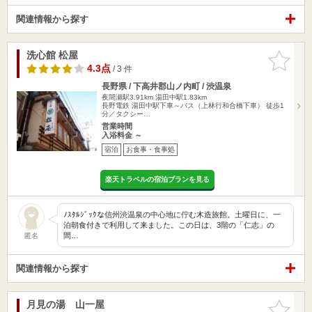
関連情報から探す
洗心館 松屋
お気に入
りに追加
4.3点
/ 3 件
長野県 / 下高井郡山ノ内町 / 渋温泉
夜間瀬駅3.91km
湯田中駅1.83km
長野電鉄 湯田中駅下車～バス（上林行和合橋下車） 徒歩1
分／タクシー…
営業時間
入浴料金 ～
宿泊
お食事・食事処
楽天トラベルの宿泊プランを見る
ﾉｽﾀﾙｼﾞｯｸな信州渋温泉の中心地に佇む木造旅館。土曜日に、一
泊朝食付きで利用して来ました。この日は、3階の「仁志」の
間…
匿名
関連情報から探す
月見の湯 山一屋
お気に入