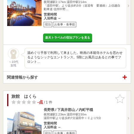
夜間瀬駅2.17km
湯田中駅214m
「湯田中駅」より徒歩約3分（送迎有 要連絡）上信越自
動車道 信州中野…
営業時間
入浴料金 ～
宿泊
お食事・食事処
楽天トラベルの宿泊プランを見る
湯めぐり手形で利用して来ました。映画の本能寺ホテルを思わせ
るようなシックなエントランス。5階にお風呂はあるとの事でフ
ロント…
～10代
女性
関連情報から探す
旅館 はくら
お気に入
りに追加
-点
/ 1 件
長野県 / 下高井郡山ノ内町平穏
夜間瀬駅2.23km
湯田中駅230m
湯田中駅より徒歩約7分湯田中ＩＣより5分
営業時間
入浴料金 ～
宿泊
お食事・食事処