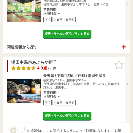
夜間瀬駅2.76km
湯田中駅540m
長野電鉄線 湯田中駅より車で２分 徒歩１０分
営業時間
入浴料金 ～
宿泊
お食事・食事処
楽天トラベルの宿泊プランを見る
関連情報から探す
湯田中温泉あぶらや燈千
お気に入
りに追加
4.9点
/ 7 件
長野県 / 下高井郡山ノ内町 / 湯田中温泉
夜間瀬駅2.79km
湯田中駅503m
長野電鉄湯田中駅より徒歩8分信州中野ICより志賀有料道
路利用、湯田中…
営業時間
入浴料金 ～
宿泊
お食事・食事処
楽天トラベルの宿泊プランを見る
結婚記念にここに宿泊するようになって3回目になります。 お湯