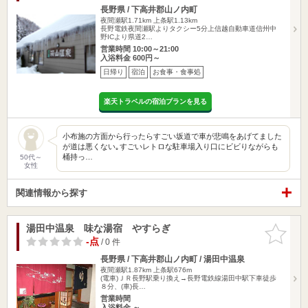
長野県 / 下高井郡山ノ内町
夜間瀬駅1.71km
上条駅1.13km
長野電鉄夜間瀬駅よりタクシー5分上信越自動車道信州中
野ICより県道2…
営業時間 10:00～21:00
入浴料金 600円～
日帰り
宿泊
お食事・食事処
楽天トラベルの宿泊プランを見る
小布施の方面から行ったらすごい坂道で車が悲鳴をあげてました
が道は悪くない｡すごいレトロな駐車場入り口にビビりながらも
桶持っ…
50代～
女性
関連情報から探す
湯田中温泉 味な湯宿 やすらぎ
お気に入
りに追加
-点
/ 0 件
長野県 / 下高井郡山ノ内町 / 湯田中温泉
夜間瀬駅1.87km
上条駅676m
(電車)ＪＲ長野駅乗り換え→長野電鉄線湯田中駅下車徒歩
８分、(車)長…
営業時間
入浴料金 ～