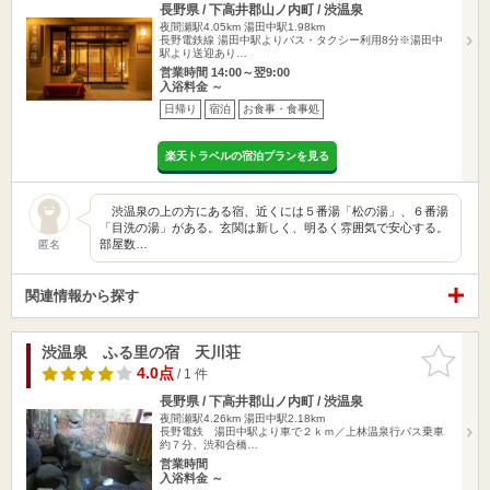
長野県 / 下高井郡山ノ内町 / 渋温泉
夜間瀬駅4.05km
湯田中駅1.98km
長野電鉄線 湯田中駅よりバス・タクシー利用8分※湯田中
駅より送迎あり…
営業時間 14:00～翌9:00
入浴料金 ～
日帰り
宿泊
お食事・食事処
楽天トラベルの宿泊プランを見る
渋温泉の上の方にある宿、近くには５番湯「松の湯」、６番湯
「目洗の湯」がある。玄関は新しく、明るく雰囲気で安心する。
部屋数…
匿名
関連情報から探す
渋温泉 ふる里の宿 天川荘
お気に入
りに追加
4.0点
/ 1 件
長野県 / 下高井郡山ノ内町 / 渋温泉
夜間瀬駅4.26km
湯田中駅2.18km
長野電鉄 湯田中駅より車で２ｋｍ／上林温泉行バス乗車
約７分、渋和合橋…
営業時間
入浴料金 ～