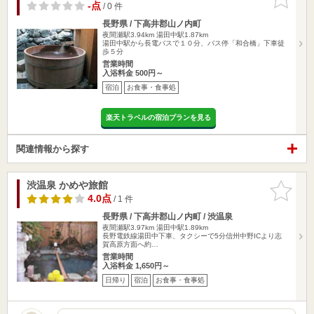
りに追加
-点
/ 0 件
長野県 / 下高井郡山ノ内町
夜間瀬駅3.94km
湯田中駅1.87km
湯田中駅から長電バスで１０分、バス停「和合橋」下車徒
歩５分
営業時間
入浴料金 500円～
宿泊
お食事・食事処
楽天トラベルの宿泊プランを見る
関連情報から探す
渋温泉 かめや旅館
お気に入
りに追加
4.0点
/ 1 件
長野県 / 下高井郡山ノ内町 / 渋温泉
夜間瀬駅3.97km
湯田中駅1.89km
長野電鉄線湯田中下車、タクシーで5分信州中野ICより志
賀高原方面へ約…
営業時間
入浴料金 1,650円～
日帰り
宿泊
お食事・食事処