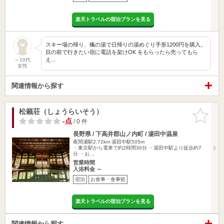
楽天トラベルの宿泊プランを見る
スキー場の帰り、楓の湯で日帰りの湯めぐり手形1200円を購入。
目の前で行きたい宿に電話を架けOK をもらったら売ってもら
え…
～10代
女性
関連情報から探す
松籟荘（しょうらいそう）
お気に入
りに追加
-点
/ 0 件
長野県 / 下高井郡山ノ内町 / 湯田中温泉
夜間瀬駅2.72km
湯田中駅505m
・東京駅から電車で約2時間30分 ・湯田中駅より徒歩約7
分 ・お…
営業時間
入浴料金 ～
宿泊
お食事・食事処
楽天トラベルの宿泊プランを見る
関連情報から探す