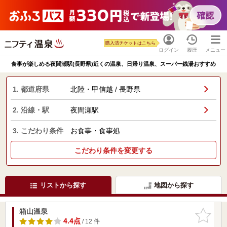
購入済チケットはこちら
ログイン
履歴
メニュー
食事が楽しめる夜間瀬駅(長野県)近くの温泉、日帰り温泉、スーパー銭湯おすすめ
1. 都道府県
北陸・甲信越 / 長野県
2. 沿線・駅
夜間瀬駅
3. こだわり条件
お食事・食事処
こだわり条件を変更する
リストから探す
地図から探す
箱山温泉
お気に入
りに追加
4.4点
/ 12 件