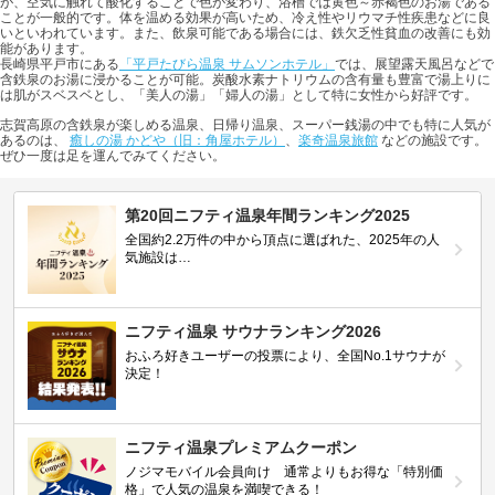
が、空気に触れて酸化することで色が変わり、浴槽では黄色～赤褐色のお湯である
ことが一般的です。体を温める効果が高いため、冷え性やリウマチ性疾患などに良
いといわれています。また、飲泉可能である場合には、鉄欠乏性貧血の改善にも効
能があります。
長崎県平戸市にある
「平戸たびら温泉 サムソンホテル」
では、展望露天風呂などで
含鉄泉のお湯に浸かることが可能。炭酸水素ナトリウムの含有量も豊富で湯上りに
は肌がスベスベとし、「美人の湯」「婦人の湯」として特に女性から好評です。
志賀高原の含鉄泉が楽しめる温泉、日帰り温泉、スーパー銭湯の中でも特に人気が
あるのは、
癒しの湯 かどや（旧：角屋ホテル）
、
楽奇温泉旅館
などの施設です。
ぜひ一度は足を運んでみてください。
第20回ニフティ温泉年間ランキング2025
全国約2.2万件の中から頂点に選ばれた、2025年の人
気施設は…
ニフティ温泉 サウナランキング2026
おふろ好きユーザーの投票により、全国No.1サウナが
決定！
ニフティ温泉プレミアムクーポン
ノジマモバイル会員向け 通常よりもお得な「特別価
格」で人気の温泉を満喫できる！