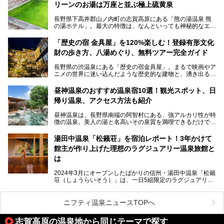
リーンのお湯は万座と並ぶ極上硫黄泉
を間近で観察できます。
長野県下高井郡山ノ内町の志賀高原にある「熊の湯温泉 熊
本記事では、地獄谷野猿公苑の魅力や見どころ、サルと温泉
の湯ホテル」。最大の特徴は、なんといっても神秘的なエメ
との関係性、地獄谷周辺の観光スポットについて紹介しま
ラルドグリーンのお湯。この美しいお湯に魅了され、何度も
す。サルを観察した後にほっこりと浸かれる温泉も紹介する
リピートするファンも多い温泉です。冬はスキーと一緒に楽
ので、野生のサルを観察する貴重な自然体験と温泉をあわせ
「歴史の宿 金具屋」を120%楽しむ！登録有形文化
しみたい極上の温泉を紹介します。
て楽しみたい人は、ぜひ参考にしてください。
財の歩き方、八湯めぐり、無料ツアー完全ガイド
長野県の渋温泉にある「歴史の宿金具屋」。まるで映画やア
ニメの世界に迷い込んだような歴史的な建物と、湧き出る温
泉の恵みが魅力のお宿です。せっかく泊まるなら、その魅力
を隅々まで楽しみたいですよね。この記事では、金具屋での
昼神温泉のおすすめ温泉宿10選！観光スポット、日
滞在を最高の思い出にするための「楽しみ方」を徹底的にご
帰り温泉、アクセス方法も紹介
紹介します！
昼神温泉は、長野県南端の阿智村にある、強アルカリ性が特
徴の温泉。美人の湯と名高いその泉質を満喫できるだけでな
く、日本一の星空鑑賞ができる注目の温泉地です。
昼神温泉では、朝市などの観光スポットや、信州名物のおや
湯田中温泉「松籟荘」を宿泊レポート！3年かけて
きを楽しめるグルメスポットなど、観光を楽しむにはぴった
館主が作り上げた理想のラグジュアリー温泉旅館と
りの場所が豊富にあります。
この記事では、昼神温泉での滞在を充実させる宿泊施設や日
は
帰り温泉、見どころ満載の観光・グルメスポットに加え、ア
クセス方法も順に紹介します。
2024年3月にオープンしたばかりの信州・湯田中温泉「松籟
荘（しょうらいそう）」は、一日5組限定のラグジュアリー
温泉旅館。全室が源泉掛け流しの露天風呂、庭園付きで、プ
ライベートに楽しめる非日常感が味わえます。また宿泊者は
道向かいの「よろづや」の大浴場「桃山風呂」や共同浴場の
ニフティ温泉ニュースTOPへ
「湯田中大湯」も利用ができます。
志賀高原の温泉地から同じテーマで探す
極上のお湯に浸り上質なお料理に舌鼓、特別な日に泊まりた