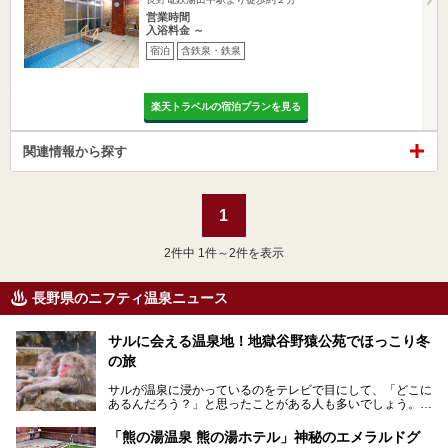
営業時間
入浴料金 ～
宿泊
含鉄泉・鉄泉
楽天トラベルの宿泊プランを見る
関連情報から探す
1
2
件中 1件～2件を表示
長野県のニフティ温泉ニュース
サルに会える温泉地！地獄谷野猿公苑でほっこり冬
の旅
サルが温泉に浸かっているのをテレビで目にして、「どこに
あるんだろう？」と思ったことがある人も多いでしょう。
この微笑ましい光景は、長野県にある「地獄谷野猿公苑」で
「熊の湯温泉 熊の湯ホテル」神秘のエメラルドグ
見られるもので、野生のサルが雪景色の中で温泉に浸かる姿