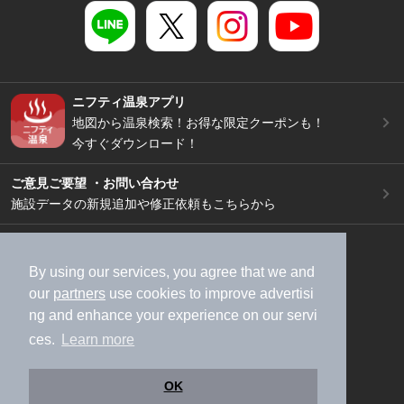
ニフティ温泉アプリ
地図から温泉検索！お得な限定クーポンも！
今すぐダウンロード！
ご意見ご要望 ・お問い合わせ
施設データの新規追加や修正依頼もこちらから
スマートフォン
/
PC
加盟店募集（資料請求）
広告出稿のご案内
By using our services, you agree that we and
our
partners
use cookies to improve advertisi
利用規約
ライフスタイルMEMBERS+規約
ng and enhance your experience on our servi
特定商取引法に基づく表記
ヘルプ
採用情報
ces.
Learn more
運営会社
個人情報保護ポリシー
©NIFTY Lifestyle Co., Ltd.
OK