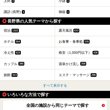
上田
小諸
2
1
諏訪 (長野)
御嶽
1
1
長野県の人気テーマから探す
宿泊
露天風呂
1322
633
ホテル
お食事・食事処
564
535
冷え性
格安（1,000円以下）
523
436
カップル
源泉かけ流し
385
358
旅館
エステ・マッサージ
313
296
すべて表示する
いろいろな方法で探す
全国の施設から同じテーマで探す