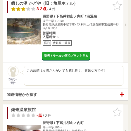
癒しの湯 かどや（旧：角屋ホテル）
お気に入
りに追加
3.2点
/ 4 件
長野県 / 下高井郡山ノ内町 / 渋温泉
湯田中駅1.79km
長野電鉄線湯田中駅下車バス利用上信越自動車道信州中野I
Cより20分
営業時間
入浴料金 ～
宿泊
含鉄泉・鉄泉
楽天トラベルの宿泊プランを見る
この旅館は女将さんがとても感じ良く、素敵な方です!
50代～
男性
関連情報から探す
楽奇温泉旅館
お気に入
りに追加
-点
/ 0 件
長野県 / 下高井郡山ノ内町
湯田中駅180m
長野電鉄湯田中駅より徒歩約２分