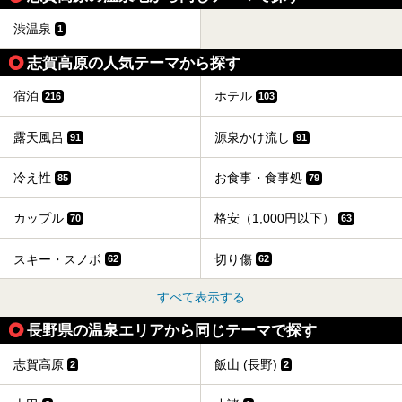
い湯田中温泉「松籟荘」を、実際に宿泊した目線で紹介しま
す。
渋温泉
1
志賀高原の人気テーマから探す
宿泊
ホテル
216
103
露天風呂
源泉かけ流し
91
91
冷え性
お食事・食事処
85
79
カップル
格安（1,000円以下）
70
63
スキー・スノボ
切り傷
62
62
すべて表示する
長野県の温泉エリアから同じテーマで探す
志賀高原
飯山 (長野)
2
2