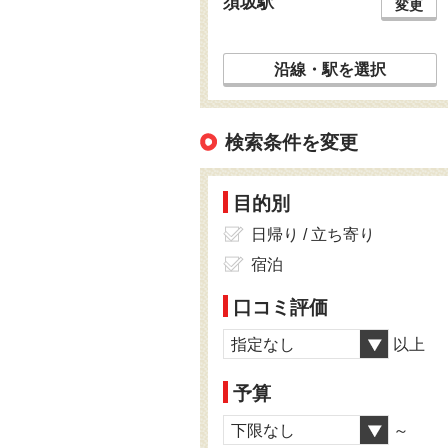
須坂駅
変更
沿線・駅を選択
検索条件を変更
目的別
日帰り / 立ち寄り
宿泊
口コミ評価
指定なし
以上
予算
下限なし
～