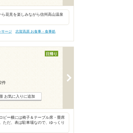
から花見を楽しみながら信州高山温泉
ッサージ
志賀高原 お食事・食事処
日帰り
>
12件
お気に入りに追加
ロビー横には椅子＆テーブル席・畳席
。ただ、表は駐車場なので、ゆっくり