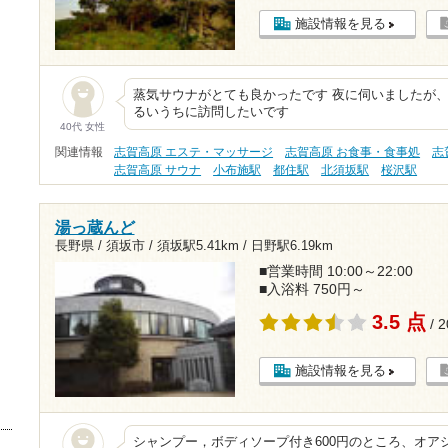
施設情報を見る
蒸気サウナがとても良かったです 夜に伺いましたが
るいうちに訪問したいです
40代 女性
関連情報
志賀高原 エステ・マッサージ
志賀高原 お食事・食事処
志
志賀高原 サウナ
小布施駅
都住駅
北須坂駅
桜沢駅
湯っ蔵んど
長野県 / 須坂市 /
須坂駅5.41km
/
日野駅6.19km
■営業時間 10:00～22:00
■入浴料 750円～
3.5 点
/ 
施設情報を見る
シャンプー，ボディソープ付き600円のところ、オア