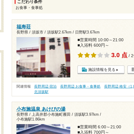
こだわり条件
お食事・食事処
福寿荘
長野県 / 須坂市 /
須坂駅2.67km
/
日野駅3.67km
■営業時間 10:00～21:00
■入浴料 600円～
3.0 点
/ 
施設情報を見る
関連情報
長野周辺 宿泊
長野周辺 お食事・食事処
長野周辺 格安（1,
北須坂駅
小布施温泉 あけびの湯
長野県 / 上高井郡小布施町雁田 /
須坂駅3.97km
/
小布施駅1.86km
■営業時間 6:00～21:00
■入浴料 700円～