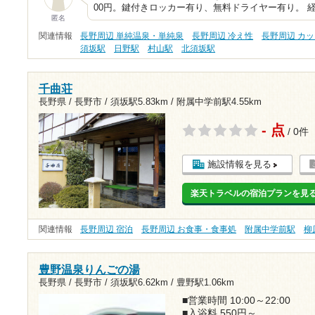
00円。鍵付きロッカー有り、無料ドライヤー有り。 
匿名
関連情報
長野周辺 単純温泉・単純泉
長野周辺 冷え性
長野周辺 カ
須坂駅
日野駅
村山駅
北須坂駅
千曲荘
長野県 / 長野市 /
須坂駅5.83km
/
附属中学前駅4.55km
- 点
/ 0件
施設情報を見る
楽天トラベルの宿泊プランを見
関連情報
長野周辺 宿泊
長野周辺 お食事・食事処
附属中学前駅
柳
豊野温泉りんごの湯
長野県 / 長野市 /
須坂駅6.62km
/
豊野駅1.06km
■営業時間 10:00～22:00
■入浴料 550円～