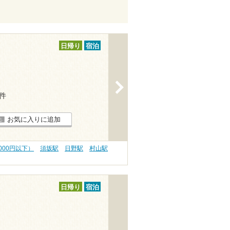
日帰り
宿泊
>
2件
お気に入りに追加
000円以下）
須坂駅
日野駅
村山駅
日帰り
宿泊