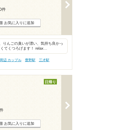
>
30件
お気に入りに追加
、りんごの臭いが漂い、気持ち良かっ
くつろげます！ relax…
周辺 カップル
豊野駅
三才駅
日帰り
>
7件
お気に入りに追加