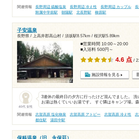
関連情報
長野周辺 硫酸塩泉
長野周辺 冷え性
長野周辺 カップル
長
附属中学前駅
朝陽駅
北長野駅
柳原駅
子安温泉
長野県 / 上高井郡高山村 /
須坂駅8.57km
/
桜沢駅5.89km
■営業時間 10:00～20:00
■入浴料 500円～
4.6 点
/ 
施設情報を見る
3連休の最終日の夕方に行ったけど混んでました。 
お湯は熱くていいお湯です。 すぐ隣はキャンプ場。森
40代 女性
関連情報
志賀高原 塩化物泉
志賀高原 アトピー
志賀高原 冷え性
志
都住駅
湯田中駅
保科温泉（旧 永保荘）