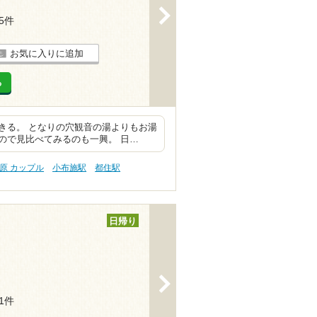
>
25件
お気に入りに追加
る
きる。 となりの穴観音の湯よりもお湯
ので見比べてみるのも一興。 日…
原 カップル
小布施駅
都住駅
日帰り
>
31件