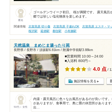
ゴールデンウイーク初日。 桜が満開です。 露天風呂
郷では珍しい塩化物泉を楽しめます。
匿名
関連情報
志賀高原 切り傷
志賀高原 子連れOK
志賀高原 エステ・マ
桜沢駅
延徳駅
都住駅
小布施駅
天然温泉 まめじま湯ったり苑
長野県 / 長野市 /
須坂駅6.81km
/
附属中学前駅3.88km
■営業時間 10:00～24:00
■入浴料 800円～
4.0 点
/ 
施設情報を見る
内湯・露天風呂に色々なお風呂があるのが良いです。
がありますが、食事用で、奥に畳の休憩所があります
50代～ 女性
出…