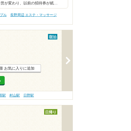
経営が変わり、以前の招待券が紙…
ップル
長野周辺 エステ・マッサージ
宿泊
>
お気に入りに追加
る
原駅
村山駅
日野駅
日帰り