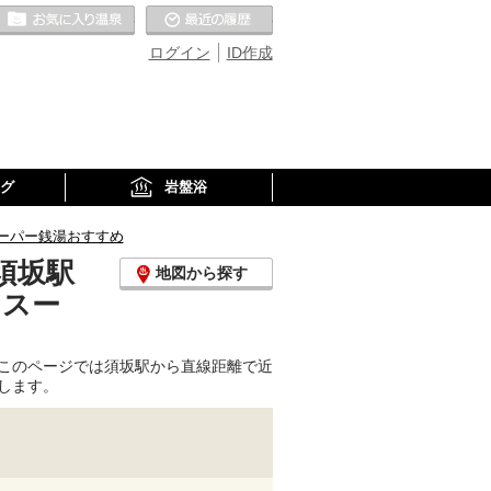
お気に入りの温泉
最近の履歴
ログイン
ID作成
グ
岩盤浴
ーパー銭湯おすすめ
須坂駅
地図から探す
、スー
このページでは須坂駅から直線距離で近
します。