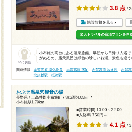
3.8 点
/ 
施設情報を見る
楽天トラベルの宿泊プランを見
小布施の高台にある温泉旅館。早朝から日帰り入浴で
がぬるめ。露天風呂は緑色の珍しいお湯。景色も違う
40代 男性
関連情報
志賀高原 塩化物泉
志賀高原 宿泊
志賀高原 冷え性
志賀高
北須坂駅
桜沢駅
おぶせ温泉穴観音の湯
長野県 / 上高井郡小布施町 /
須坂駅4.05km
/
小布施駅1.79km
■営業時間 10:00～22:00
■入浴料 750円～
4.1 点
/ 