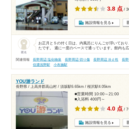
3.8 点
/ 
施設情報を見る
お正月と５の付く日は、内風呂にりんごが浮いており
たです。 週に一度のペースで通っています。館内も広くて
匿名
関連情報
長野周辺 塩化物泉
長野周辺 切り傷
長野周辺 冷え性
長野
信濃浅野駅
小布施駅
YOU游ランド
長野県 / 上高井郡高山村 /
須坂駅6.65km
/
桜沢駅4.05km
■営業時間 10:00～21:00
■入浴料 400円～
4.0 点
/ 
施設情報を見る