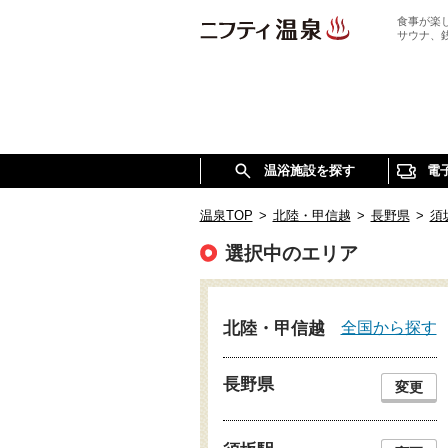
食事が楽
サウナ、
温浴施設を探す
電
温泉TOP
>
北陸・甲信越
>
長野県
>
須
選択中のエリア
全国から探す
北陸・甲信越
長野県
変更