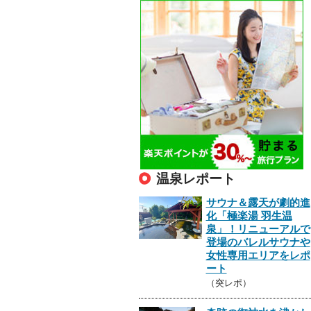
温泉レポート
サウナ＆露天が劇的進
化「極楽湯 羽生温
泉」！リニューアルで
登場のバレルサウナや
女性専用エリアをレポ
ート
（突レポ）