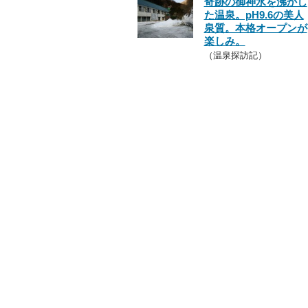
奇跡の御神水を沸かし
た温泉。pH9.6の美人
泉質。本格オープンが
楽しみ。
（温泉探訪記）