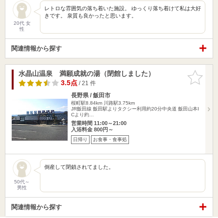
レトロな雰囲気の落ち着いた施設。 ゆっくり落ち着けて私は大好
きです。 泉質も良かったと思います。
20代 女
性
関連情報から探す
水晶山温泉 満願成就の湯（閉館しました）
お気に入
りに追加
3.5点
/ 21 件
長野県 / 飯田市
桜町駅8.84km
川路駅3.75km
JR飯田線 飯田駅よりタクシー利用約20分中央道 飯田山本I
Cより約…
営業時間 11:00～21:00
入浴料金 800円～
日帰り
お食事・食事処
倒産して閉鎖されてました。
50代～
男性
関連情報から探す