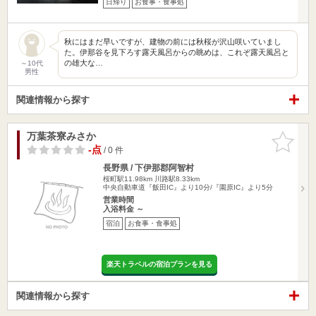
日帰り
お食事・食事処
秋にはまだ早いですが、建物の前には秋桜が沢山咲いていまし
た。伊那谷を見下ろす露天風呂からの眺めは、これぞ露天風呂と
の雄大な…
～10代
男性
関連情報から探す
万葉茶寮みさか
お気に入
りに追加
-点
/ 0 件
長野県 / 下伊那郡阿智村
桜町駅11.98km
川路駅8.33km
中央自動車道『飯田IC』より10分/『園原IC』より5分
営業時間
入浴料金 ～
宿泊
お食事・食事処
楽天トラベルの宿泊プランを見る
関連情報から探す