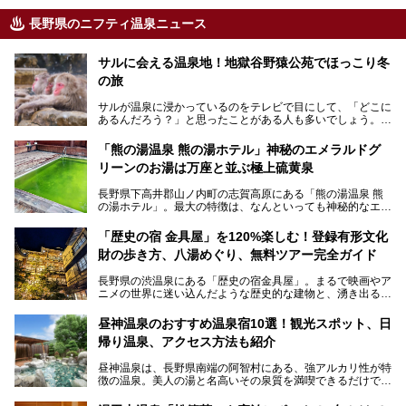
長野県のニフティ温泉ニュース
サルに会える温泉地！地獄谷野猿公苑でほっこり冬
の旅
サルが温泉に浸かっているのをテレビで目にして、「どこに
あるんだろう？」と思ったことがある人も多いでしょう。
この微笑ましい光景は、長野県にある「地獄谷野猿公苑」で
「熊の湯温泉 熊の湯ホテル」神秘のエメラルドグ
見られるもので、野生のサルが雪景色の中で温泉に浸かる姿
リーンのお湯は万座と並ぶ極上硫黄泉
を間近で観察できます。
長野県下高井郡山ノ内町の志賀高原にある「熊の湯温泉 熊
本記事では、地獄谷野猿公苑の魅力や見どころ、サルと温泉
の湯ホテル」。最大の特徴は、なんといっても神秘的なエメ
との関係性、地獄谷周辺の観光スポットについて紹介しま
ラルドグリーンのお湯。この美しいお湯に魅了され、何度も
す。サルを観察した後にほっこりと浸かれる温泉も紹介する
リピートするファンも多い温泉です。冬はスキーと一緒に楽
ので、野生のサルを観察する貴重な自然体験と温泉をあわせ
「歴史の宿 金具屋」を120%楽しむ！登録有形文化
しみたい極上の温泉を紹介します。
て楽しみたい人は、ぜひ参考にしてください。
財の歩き方、八湯めぐり、無料ツアー完全ガイド
長野県の渋温泉にある「歴史の宿金具屋」。まるで映画やア
ニメの世界に迷い込んだような歴史的な建物と、湧き出る温
泉の恵みが魅力のお宿です。せっかく泊まるなら、その魅力
を隅々まで楽しみたいですよね。この記事では、金具屋での
昼神温泉のおすすめ温泉宿10選！観光スポット、日
滞在を最高の思い出にするための「楽しみ方」を徹底的にご
帰り温泉、アクセス方法も紹介
紹介します！
昼神温泉は、長野県南端の阿智村にある、強アルカリ性が特
徴の温泉。美人の湯と名高いその泉質を満喫できるだけでな
く、日本一の星空鑑賞ができる注目の温泉地です。
昼神温泉では、朝市などの観光スポットや、信州名物のおや