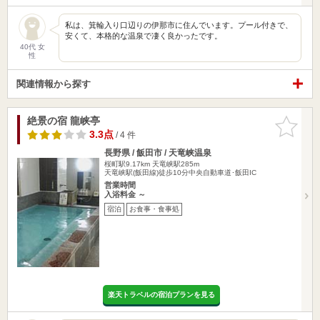
私は、箕輪入り口辺りの伊那市に住んでいます。プール付きで、
安くて、本格的な温泉で凄く良かったです。
40代 女
性
関連情報から探す
絶景の宿 龍峡亭
お気に入
りに追加
3.3点
/ 4 件
長野県 / 飯田市 / 天竜峡温泉
桜町駅9.17km
天竜峡駅285m
天竜峡駅(飯田線)徒歩10分中央自動車道･飯田IC
営業時間
入浴料金 ～
宿泊
お食事・食事処
楽天トラベルの宿泊プランを見る