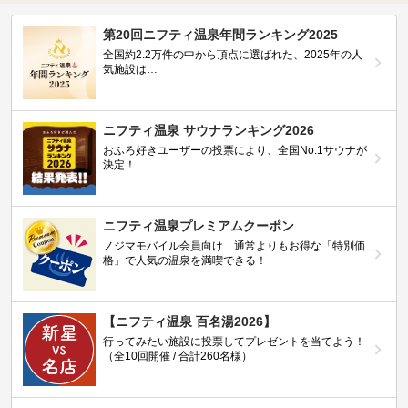
第20回ニフティ温泉年間ランキング2025
全国約2.2万件の中から頂点に選ばれた、2025年の人
気施設は…
ニフティ温泉 サウナランキング2026
おふろ好きユーザーの投票により、全国No.1サウナが
決定！
ニフティ温泉プレミアムクーポン
ノジマモバイル会員向け 通常よりもお得な「特別価
格」で人気の温泉を満喫できる！
【ニフティ温泉 百名湯2026】
行ってみたい施設に投票してプレゼントを当てよう！
（全10回開催 / 合計260名様）