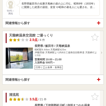
長野県飯田市の名勝天竜峡の崖の上に佇む、昭和8年（1933年）
に開業した絶景の湯宿。皇室 や昭和の著名人にも愛され、吉…
50代～
男性
関連情報から探す
天龍峡温泉交流館 ご湯っくり
お気に入
りに追加
2.5点
/ 4 件
長野県 / 飯田市 / 天竜峡温泉
桜町駅9.44km
天竜峡駅425m
JR飯田線 天竜峡駅より約8分三遠南信自動車道 天龍峡ICよ
り3分
営業時間 10:00～21:00
入浴料金 500円～
日帰り
お食事・食事処
関連情報から探す
清流苑
お気に入
りに追加
3.5点
/ 21 件
長野県 / 下伊那郡松川町 / 信州まつかわ温泉