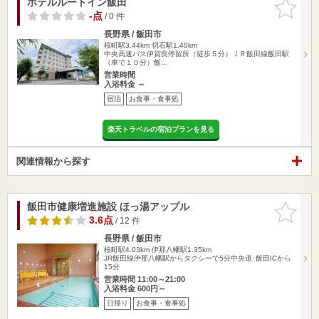
ホテルルートイン飯田
お気に入
りに追加
-点
/ 0 件
長野県 / 飯田市
桜町駅3.44km
切石駅1.40km
中央高速バス伊賀良停留所（徒歩５分）ＪＲ飯田線飯田駅
（車で１０分）飯…
営業時間
入浴料金 ～
宿泊
お食事・食事処
楽天トラベルの宿泊プランを見る
関連情報から探す
飯田市健康増進施設 ほっ湯アップル
お気に入
りに追加
3.6点
/ 12 件
長野県 / 飯田市
桜町駅4.03km
伊那八幡駅1.35km
JR飯田線伊那八幡駅からタクシーで5分中央道･飯田ICから
15分
営業時間 11:00～21:00
入浴料金 600円～
日帰り
お食事・食事処