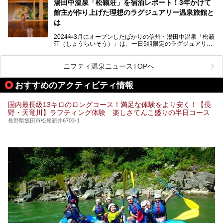
湯田中温泉「松籟荘」を宿泊レポート！3年かけて
きを楽しめるグルメスポットなど、観光を楽しむにはぴった
館主が作り上げた理想のラグジュアリー温泉旅館と
りの場所が豊富にあります。
この記事では、昼神温泉での滞在を充実させる宿泊施設や日
は
帰り温泉、見どころ満載の観光・グルメスポットに加え、ア
クセス方法も順に紹介します。
2024年3月にオープンしたばかりの信州・湯田中温泉「松籟
荘（しょうらいそう）」は、一日5組限定のラグジュアリー
温泉旅館。全室が源泉掛け流しの露天風呂、庭園付きで、プ
ライベートに楽しめる非日常感が味わえます。また宿泊者は
道向かいの「よろづや」の大浴場「桃山風呂」や共同浴場の
ニフティ温泉ニュースTOPへ
「湯田中大湯」も利用ができます。
おすすめのアクティビティ情報
極上のお湯に浸り上質なお料理に舌鼓、特別な日に泊まりた
い湯田中温泉「松籟荘」を、実際に宿泊した目線で紹介しま
す。
国内最長級13キロのロングコース！満足な体験をより安く！【長
野・天竜川】ラフティング体験 楽しさてんこ盛りの半日コース
長野県飯田市松尾新井6703-1