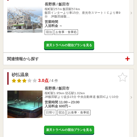
長野県 / 飯田市
桜町駅257m
飯田駅574m
飯田インターより車15分、座光寺スマートＩＣより車9
分 JR飯田線飯…
営業時間
入浴料金 ～
宿泊
お食事・食事処
楽天トラベルの宿泊プランを見る
関連情報から探す
砂払温泉
お気に入
りに追加
3.0点
/ 4 件
長野県 / 飯田市
桜町駅1.95km
切石駅1.02km
JR飯田駅より徒歩15分 中央自動車道 飯田ICより10分
営業時間 11:00～23:00
入浴料金 600円～
日帰り
宿泊
お食事・食事処
楽天トラベルの宿泊プランを見る