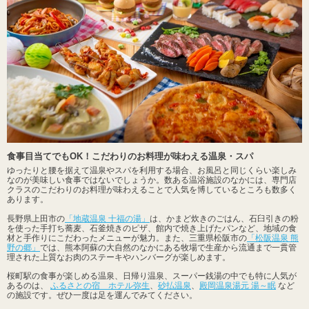
食事目当てでもOK！こだわりのお料理が味わえる温泉・スパ
ゆったりと腰を据えて温泉やスパを利用する場合、お風呂と同じくらい楽しみ
なのが美味しい食事ではないでしょうか。数ある温浴施設のなかには、専門店
クラスのこだわりのお料理が味わえることで人気を博しているところも数多く
あります。
長野県上田市の
「地蔵温泉 十福の湯」
は、かまど炊きのごはん、石臼引きの粉
を使った手打ち蕎麦、石釜焼きのピザ、館内で焼き上げたパンなど、地域の食
材と手作りにこだわったメニューが魅力。また、三重県松阪市の
「松阪温泉 熊
野の郷」
では、熊本阿蘇の大自然のなかにある牧場で生産から流通まで一貫管
理された上質なお肉のステーキやハンバーグが楽しめます。
桜町駅の食事が楽しめる温泉、日帰り温泉、スーパー銭湯の中でも特に人気が
あるのは、
ふるさとの宿 ホテル弥生
、
砂払温泉
、
殿岡温泉湯元 湯～眠
など
の施設です。ぜひ一度は足を運んでみてください。