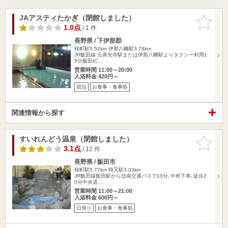
JAアスティたかぎ（閉館しました）
お気に入
りに追加
1.0点
/ 1 件
長野県 / 下伊那郡
桜町駅5.52km
伊那八幡駅3.78km
JR飯田線 元善光寺駅または伊那八幡駅よりタクシー利用1
5分飯田IC…
営業時間 11:00～20:00
入浴料金 420円～
宿泊
お食事・食事処
関連情報から探す
すいれんどう温泉（閉館しました）
お気に入
りに追加
3.1点
/ 12 件
長野県 / 飯田市
桜町駅5.77km
時又駅3.03km
JR飯田線飯田駅から信南交通バスで10分､中村下車､徒歩2
0分中央道…
営業時間 11:00～21:00
入浴料金 600円～
日帰り
お食事・食事処