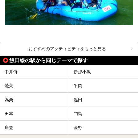
おすすめのアクティビティをもっと見る
飯田線の駅から同じテーマで探す
中井侍
伊那小沢
鶯巣
平岡
為栗
温田
田本
門島
唐笠
金野