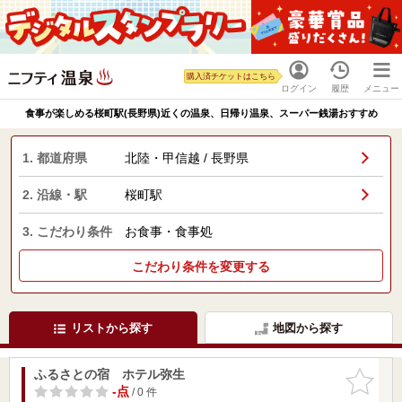
購入済チケットはこちら
ログイン
履歴
メニュー
食事が楽しめる桜町駅(長野県)近くの温泉、日帰り温泉、スーパー銭湯おすすめ
1. 都道府県
北陸・甲信越 / 長野県
2. 沿線・駅
桜町駅
3. こだわり条件
お食事・食事処
こだわり条件を変更する
リストから探す
地図から探す
ふるさとの宿 ホテル弥生
お気に入
りに追加
-点
/ 0 件