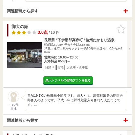
関連情報から探す
御大の館
お気に入
りに追加
3.0点
/ 16 件
長野県 / 下伊那郡高森町 / 信州たかもり温泉
桜町駅3.20km
元善光寺駅2.65km
JR飯田線市田駅からタクシー約10分中央道松川ICから約1
0km
営業時間 10:00～23:00
入浴料金 650円～
日帰り
宿泊
お食事・食事処
楽天トラベルの宿泊プランを見る
泉温19.1℃の放射能冷鉱泉です。御大とは、高森町出身の島岡吉
郎さんのようです。平成３年に野球殿堂入りされた人だそうで
す。…
～10代
男性
関連情報から探す