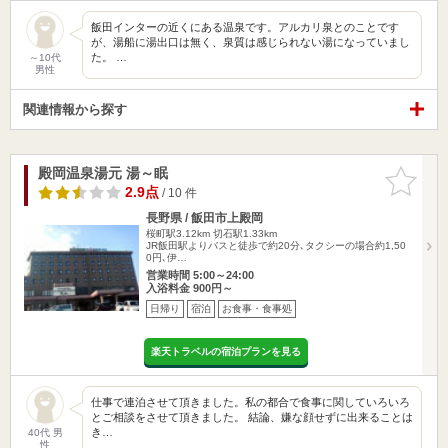
飯田インターの近くにある温泉です。アルカリ泉とのことです
が、湯船に湯出口は無く、泉質は感じられない湯になっていまし
た。 …
～10代
男性
関連情報から探す
殿岡温泉湯元 湯～眠
お気に入
りに追加
2.9点
/ 10 件
長野県 / 飯田市上殿岡
桜町駅3.12km
切石駅1.33km
JR飯田駅よりバスと徒歩で約20分､タクシーの場合約1,50
0円､伊…
営業時間 5:00～24:00
入浴料金 900円～
日帰り
宿泊
お食事・食事処
楽天トラベルの宿泊プランを見る
仕事で連泊させて頂きました。私の都合で食事に関していろいろ
とご相談をさせて頂きました。 結論、嫌な顔せずに出来ることは
き…
40代 男
性