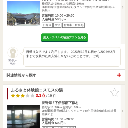
桜町駅10.55km
上片桐駅5.29km
JR飯田線伊那大島駅からタクシー約8分中央道松川ICから
約2km
営業時間 10:00～20:30
入浴料金 500円～
日帰り
宿泊
お食事・食事処
楽天トラベルの宿泊プランを見る
日帰り入浴でよく利用します。 2023年12月11日から2024年2月
末まで改装のため入浴出来ないとのことです。 ご利…
50代～
男性
関連情報から探す
ふるさと体験館コスモスの湯
お気に入
りに追加
3.1点
/ 19 件
長野県 / 下伊那郡下條村
桜町駅11.78km
金野駅1.38km
JR飯田線天竜峡駅よりタクシーで5分 三遠南信自動車道天
龍峡ICよ…
営業時間 11:00～20:00
入浴料金 500円～