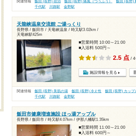
関連情報
飯田 (長野) 宿泊
飯田 (長野) 痛風（つうふう）
飯田 (長野)
千代駅
川路駅
金野駅
天龍峡温泉交流館 ご湯っくり
長野県 / 飯田市 / 天竜峡温泉 /
時又駅3.02km
/
天竜峡駅425m
■営業時間 10:00～21:00
■入浴料 500円～
2.5 点
/ 
施設情報を見る
関連情報
飯田 (長野) 美肌の湯
飯田 (長野) 冷え性
飯田 (長野) カップ
千代駅
川路駅
金野駅
飯田市健康増進施設 ほっ湯アップル
長野県 / 飯田市 /
時又駅4.07km
/
伊那八幡駅1.35km
■営業時間 11:00～21:00
■入浴料 600円～