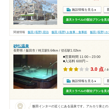
施設情報を見る
楽天トラベルの宿泊プランを見
関連情報
飯田 (長野) 宿泊
飯田 (長野) お食事・食事処
飯田 (長野) 
砂払温泉
長野県 / 飯田市 /
時又駅6.64km
/
切石駅1.02km
■営業時間 11:00～23:00
■入浴料 600円～
3.0 点
/ 
施設情報を見る
楽天トラベルの宿泊プランを見
飯田インターの近くにある温泉です。アルカリ泉との