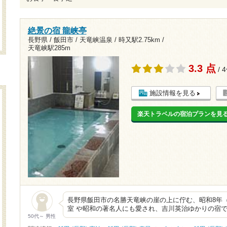
絶景の宿 龍峡亭
長野県 / 飯田市 / 天竜峡温泉 /
時又駅2.75km
/
天竜峡駅285m
3.3 点
/ 
施設情報を見る
楽天トラベルの宿泊プランを見
長野県飯田市の名勝天竜峡の崖の上に佇む、昭和8年（
室 や昭和の著名人にも愛され、吉川英治ゆかりの宿
50代～ 男性