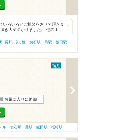
る
ていろいろとご相談をさせて頂きまし
頂き大変助かりました。 他のホ…
田 (長野) 冷え性
切石駅
鼎駅
飯田駅
宿泊
>
お気に入りに追加
る
ホテル
切石駅
鼎駅
飯田駅
桜町駅