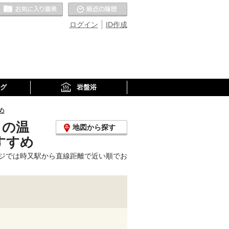
お気に入りの温泉
最近の履歴
ログイン
ID作成
グ
岩盤浴
め
くの温
地図から探す
すすめ
ジでは時又駅から直線距離で近い順でお