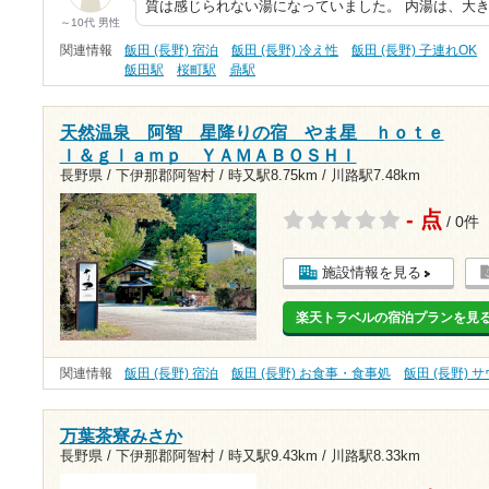
質は感じられない湯になっていました。 内湯は、大
～10代 男性
関連情報
飯田 (長野) 宿泊
飯田 (長野) 冷え性
飯田 (長野) 子連れOK
飯田駅
桜町駅
鼎駅
天然温泉 阿智 星降りの宿 やま星 ｈｏｔｅ
ｌ＆ｇｌａｍｐ ＹＡＭＡＢＯＳＨＩ
長野県 / 下伊那郡阿智村 /
時又駅8.75km
/
川路駅7.48km
- 点
/ 0件
施設情報を見る
楽天トラベルの宿泊プランを見
関連情報
飯田 (長野) 宿泊
飯田 (長野) お食事・食事処
飯田 (長野) 
万葉茶寮みさか
長野県 / 下伊那郡阿智村 /
時又駅9.43km
/
川路駅8.33km