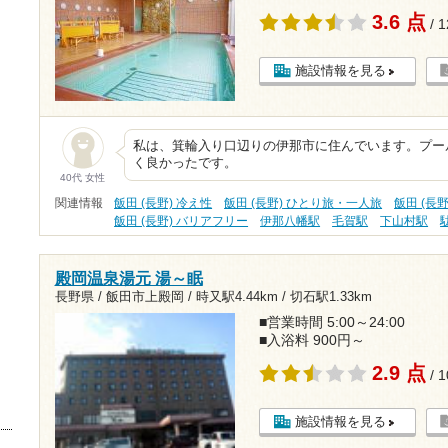
3.6 点
/ 
施設情報を見る
私は、箕輪入り口辺りの伊那市に住んでいます。プー
く良かったです。
40代 女性
関連情報
飯田 (長野) 冷え性
飯田 (長野) ひとり旅・一人旅
飯田 (長
飯田 (長野) バリアフリー
伊那八幡駅
毛賀駅
下山村駅
殿岡温泉湯元 湯～眠
長野県 / 飯田市上殿岡 /
時又駅4.44km
/
切石駅1.33km
■営業時間 5:00～24:00
■入浴料 900円～
2.9 点
/ 
施設情報を見る