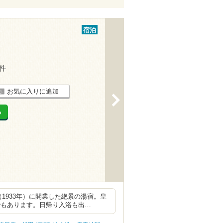
宿泊
4件
お気に入りに追加
>
る
1933年）に開業した絶景の湯宿。皇
でもあります。日帰り入浴も出…