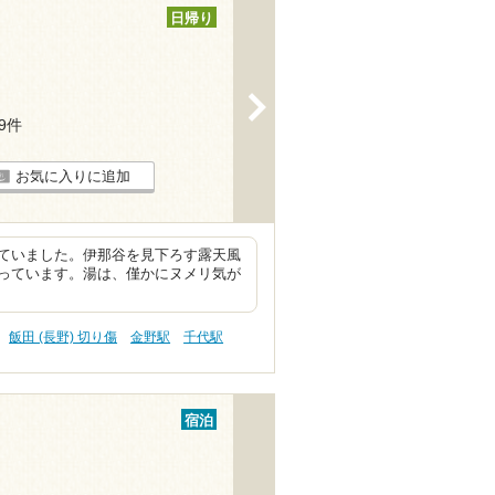
日帰り
>
19件
お気に入りに追加
ていました。伊那谷を見下ろす露天風
っています。湯は、僅かにヌメリ気が
飯田 (長野) 切り傷
金野駅
千代駅
宿泊