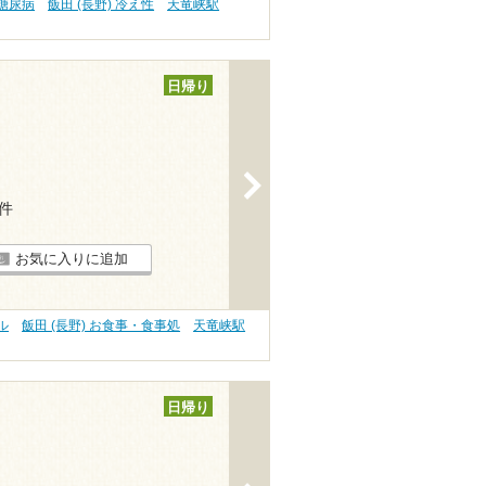
 糖尿病
飯田 (長野) 冷え性
天竜峡駅
日帰り
>
4件
お気に入りに追加
ル
飯田 (長野) お食事・食事処
天竜峡駅
日帰り