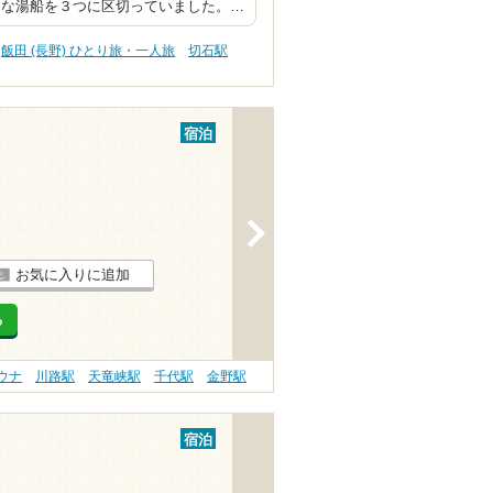
きな湯船を３つに区切っていました。…
飯田 (長野) ひとり旅・一人旅
切石駅
宿泊
>
お気に入りに追加
る
サウナ
川路駅
天竜峡駅
千代駅
金野駅
宿泊