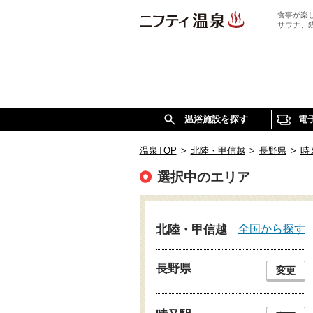
食事が楽
サウナ、
温浴施設を探す
電
温泉TOP
>
北陸・甲信越
>
長野県
>
時
選択中のエリア
全国から探す
北陸・甲信越
長野県
変更