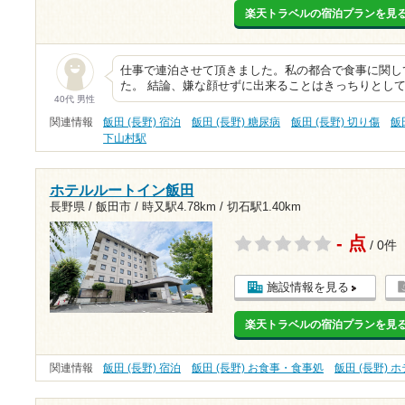
楽天トラベルの宿泊プランを見
仕事で連泊させて頂きました。私の都合で食事に関し
た。 結論、嫌な顔せずに出来ることはきっちりとして
40代 男性
関連情報
飯田 (長野) 宿泊
飯田 (長野) 糖尿病
飯田 (長野) 切り傷
飯
下山村駅
ホテルルートイン飯田
長野県 / 飯田市 /
時又駅4.78km
/
切石駅1.40km
- 点
/ 0件
施設情報を見る
楽天トラベルの宿泊プランを見
関連情報
飯田 (長野) 宿泊
飯田 (長野) お食事・食事処
飯田 (長野) 