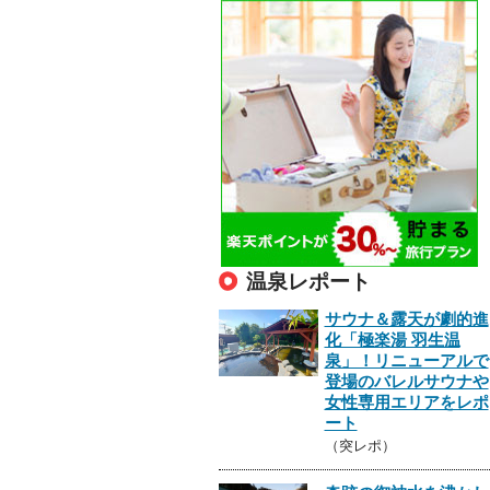
温泉レポート
サウナ＆露天が劇的進
化「極楽湯 羽生温
泉」！リニューアルで
登場のバレルサウナや
女性専用エリアをレポ
ート
（突レポ）