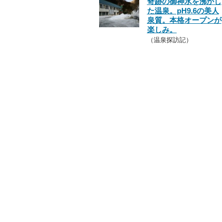
奇跡の御神水を沸かし
た温泉。pH9.6の美人
泉質。本格オープンが
楽しみ。
（温泉探訪記）