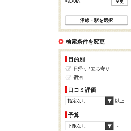
時又駅
変更
沿線・駅を選択
検索条件を変更
目的別
日帰り / 立ち寄り
宿泊
口コミ評価
指定なし
以上
予算
下限なし
～