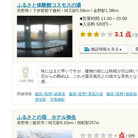
ふるさと体験館コスモスの湯
長野県 / 下伊那郡下條村 /
時又駅5.56km
/
金野駅1.38km
■営業時間 11:00～20:00
■入浴料 500円～
3.1 点
/ 
施設情報を見る
秋にはまだ早いですが、建物の前には秋桜が沢山咲い
呂からの眺めは、これぞ露天風呂との雄大な景色とな
～10代 男性
感…
関連情報
飯田 (長野) 硫黄泉
飯田 (長野) 美肌の湯
飯田 (長野) 糖尿病
唐笠駅
天竜峡駅
ふるさとの宿 ホテル弥生
長野県 / 飯田市 /
時又駅6.41km
/
桜町駅257m
- 点
/ 0件