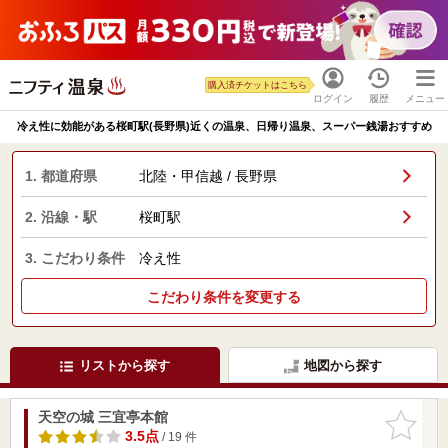
購入済チケットはこちら
ログイン
履歴
メニュー
冷え性に効能がある桜町駅(長野県)近くの温泉、日帰り温泉、スーパー銭湯おすすめ
1. 都道府県
北陸・甲信越 / 長野県
2. 沿線・駅
桜町駅
3. こだわり条件
冷え性
こだわり条件を変更する
リストから探す
地図から探す
天空の城 三宜亭本館
お気に入
りに追加
3.5点
/ 19 件