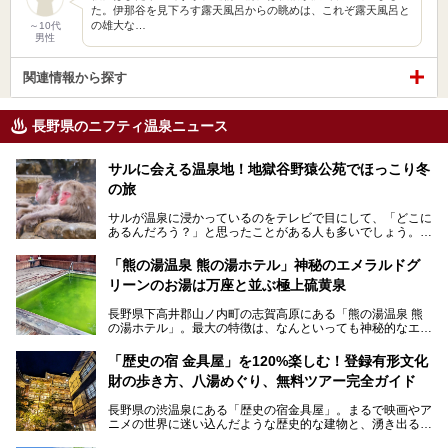
た。伊那谷を見下ろす露天風呂からの眺めは、これぞ露天風呂と
の雄大な…
～10代
男性
関連情報から探す
長野県のニフティ温泉ニュース
サルに会える温泉地！地獄谷野猿公苑でほっこり冬
の旅
サルが温泉に浸かっているのをテレビで目にして、「どこに
あるんだろう？」と思ったことがある人も多いでしょう。
この微笑ましい光景は、長野県にある「地獄谷野猿公苑」で
「熊の湯温泉 熊の湯ホテル」神秘のエメラルドグ
見られるもので、野生のサルが雪景色の中で温泉に浸かる姿
リーンのお湯は万座と並ぶ極上硫黄泉
を間近で観察できます。
長野県下高井郡山ノ内町の志賀高原にある「熊の湯温泉 熊
本記事では、地獄谷野猿公苑の魅力や見どころ、サルと温泉
の湯ホテル」。最大の特徴は、なんといっても神秘的なエメ
との関係性、地獄谷周辺の観光スポットについて紹介しま
ラルドグリーンのお湯。この美しいお湯に魅了され、何度も
す。サルを観察した後にほっこりと浸かれる温泉も紹介する
リピートするファンも多い温泉です。冬はスキーと一緒に楽
ので、野生のサルを観察する貴重な自然体験と温泉をあわせ
「歴史の宿 金具屋」を120%楽しむ！登録有形文化
しみたい極上の温泉を紹介します。
て楽しみたい人は、ぜひ参考にしてください。
財の歩き方、八湯めぐり、無料ツアー完全ガイド
長野県の渋温泉にある「歴史の宿金具屋」。まるで映画やア
ニメの世界に迷い込んだような歴史的な建物と、湧き出る温
泉の恵みが魅力のお宿です。せっかく泊まるなら、その魅力