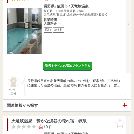
長野県 / 飯田市 / 天竜峡温泉
桜町駅9.17km
天竜峡駅285m
天竜峡駅(飯田線)徒歩10分中央自動車道･飯田IC
営業時間
入浴料金 ～
宿泊
冷え性
楽天トラベルの宿泊プランを見る
長野県飯田市の名勝天竜峡の崖の上に佇む、昭和8年（1933年）
に開業した絶景の湯宿。皇室 や昭和の著名人にも愛され、吉…
50代～
男性
関連情報から探す
天竜峡温泉 静かな渓谷の隠れ宿 峡泉
お気に入
りに追加
-点
/ 0 件