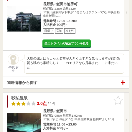
長野県 / 飯田市追手町
桜町駅1.23km
鼎駅732m
JR飯田線飯田駅下車歩15分またはタクシーで5分中央自動
車道飯田IC…
営業時間 12:00～21:00
入浴料金 900円～
日帰り
宿泊
冷え性
楽天トラベルの宿泊プランを見る
天空の城とはちょっと名前が大きく出すぎな気もしますが(笑)泉
質も眺めも素晴らしく、このエリアなら是非またここに来たい
と…
40代 女
性
関連情報から探す
砂払温泉
お気に入
りに追加
3.0点
/ 4 件
長野県 / 飯田市
桜町駅1.95km
切石駅1.02km
JR飯田駅より徒歩15分 中央自動車道 飯田ICより10分
営業時間 11:00～23:00
入浴料金 600円～