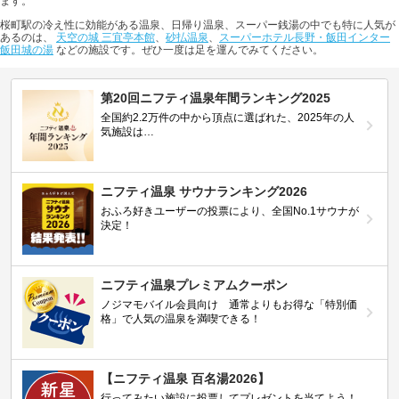
ます。
桜町駅の冷え性に効能がある温泉、日帰り温泉、スーパー銭湯の中でも特に人気が
あるのは、
天空の城 三宜亭本館
、
砂払温泉
、
スーパーホテル長野・飯田インター
飯田城の湯
などの施設です。ぜひ一度は足を運んでみてください。
第20回ニフティ温泉年間ランキング2025
全国約2.2万件の中から頂点に選ばれた、2025年の人
気施設は…
ニフティ温泉 サウナランキング2026
おふろ好きユーザーの投票により、全国No.1サウナが
決定！
ニフティ温泉プレミアムクーポン
ノジマモバイル会員向け 通常よりもお得な「特別価
格」で人気の温泉を満喫できる！
【ニフティ温泉 百名湯2026】
行ってみたい施設に投票してプレゼントを当てよう！