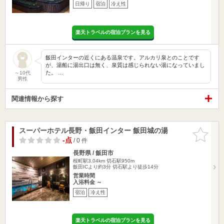
日帰り
宿泊
冷え性
楽天トラベルの宿泊プランを見る
飯田インターの近くにある温泉です。アルカリ泉とのことです
が、湯船に湯出口は無く、泉質は感じられない湯になっていまし
た。 …
～10代
男性
関連情報から探す
スーパーホテル長野・飯田インター 飯田城の湯
お気に入
りに追加
-点
/ 0 件
長野県 / 飯田市
桜町駅3.04km
切石駅950m
飯田ICより約3分 切石駅より徒歩14分
営業時間
入浴料金 ～
宿泊
冷え性
楽天トラベルの宿泊プランを見る