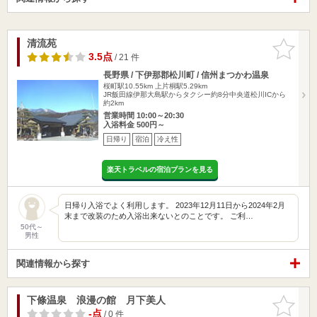
清流苑
お気に入
りに追加
3.5点
/ 21 件
長野県 / 下伊那郡松川町 / 信州まつかわ温泉
桜町駅10.55km
上片桐駅5.29km
JR飯田線伊那大島駅からタクシー約8分中央道松川ICから
約2km
営業時間 10:00～20:30
入浴料金 500円～
日帰り
宿泊
冷え性
楽天トラベルの宿泊プランを見る
日帰り入浴でよく利用します。 2023年12月11日から2024年2月
末まで改装のため入浴出来ないとのことです。 ご利…
50代～
男性
関連情報から探す
下條温泉 浪漫の館 月下美人
お気に入
りに追加
-点
/ 0 件