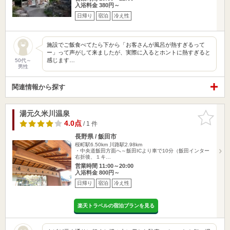
入浴料金 380円～
日帰り
宿泊
冷え性
施設でご飯食べてたら下から「お客さんが風呂が熱すぎるって
ー」って声がして来ましたが、実際に入るとホントに熱すぎると
感じます…
50代～
男性
関連情報から探す
湯元久米川温泉
お気に入
りに追加
4.0点
/ 1 件
長野県 / 飯田市
桜町駅6.50km
川路駅2.98km
・中央道飯田方面へ～飯田ICより車で10分（飯田インター
右折後、１キ…
営業時間 11:00～20:00
入浴料金 800円～
日帰り
宿泊
冷え性
楽天トラベルの宿泊プランを見る