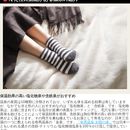
保温効果の高い塩化物泉や含鉄泉がおすすめ
温泉の泉質は10種類に分類されており、いずれも体を温める効果は有しています
が、なかでも冷え性の人におすすめなのは「塩化物泉」と「含鉄泉」です。塩化物
泉は、お湯に含まれている塩分が皮膚の表面をコーティングし、毛穴を塞いで汗の
蒸発を妨げることによって保温効果を発揮。含鉄泉は熱伝導率の良い鉄分の作用で
体がよく温まります。その両方を兼ね備えているお湯として有名なのが、日本三古
湯の一つに数えられる有馬温泉の「金泉」です。
「有馬温泉 太閤の湯」
では日本一
ともいわれる濃さの含鉄-ナトリウム-塩化物強塩泉を100％かけ流しで提供してい