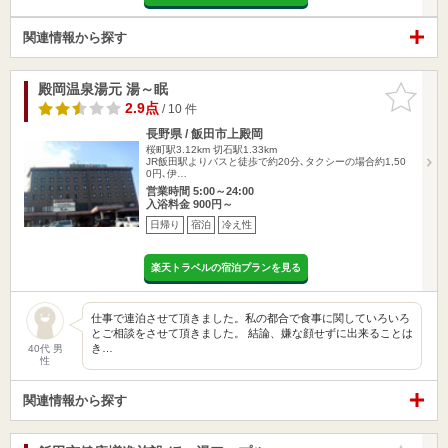
関連情報から探す
殿岡温泉湯元 湯～眠
お気に入
りに追加
2.9点
/ 10 件
長野県 / 飯田市上殿岡
桜町駅3.12km
切石駅1.33km
JR飯田駅よりバスと徒歩で約20分､タクシーの場合約1,50
0円､伊…
営業時間 5:00～24:00
入浴料金 900円～
日帰り
宿泊
冷え性
楽天トラベルの宿泊プランを見る
仕事で連泊させて頂きました。私の都合で食事に関していろいろ
とご相談をさせて頂きました。 結論、嫌な顔せずに出来ることは
き…
40代 男
性
関連情報から探す