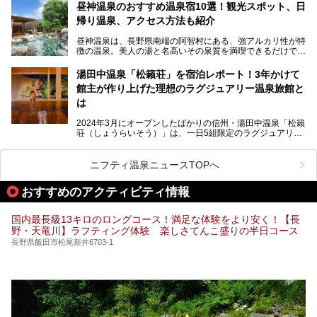
を隅々まで楽しみたいですよね。この記事では、金具屋での
昼神温泉のおすすめ温泉宿10選！観光スポット、日
滞在を最高の思い出にするための「楽しみ方」を徹底的にご
帰り温泉、アクセス方法も紹介
紹介します！
昼神温泉は、長野県南端の阿智村にある、強アルカリ性が特
徴の温泉。美人の湯と名高いその泉質を満喫できるだけでな
く、日本一の星空鑑賞ができる注目の温泉地です。
昼神温泉では、朝市などの観光スポットや、信州名物のおや
湯田中温泉「松籟荘」を宿泊レポート！3年かけて
きを楽しめるグルメスポットなど、観光を楽しむにはぴった
館主が作り上げた理想のラグジュアリー温泉旅館と
りの場所が豊富にあります。
この記事では、昼神温泉での滞在を充実させる宿泊施設や日
は
帰り温泉、見どころ満載の観光・グルメスポットに加え、ア
クセス方法も順に紹介します。
2024年3月にオープンしたばかりの信州・湯田中温泉「松籟
荘（しょうらいそう）」は、一日5組限定のラグジュアリー
温泉旅館。全室が源泉掛け流しの露天風呂、庭園付きで、プ
ライベートに楽しめる非日常感が味わえます。また宿泊者は
道向かいの「よろづや」の大浴場「桃山風呂」や共同浴場の
ニフティ温泉ニュースTOPへ
「湯田中大湯」も利用ができます。
おすすめのアクティビティ情報
極上のお湯に浸り上質なお料理に舌鼓、特別な日に泊まりた
い湯田中温泉「松籟荘」を、実際に宿泊した目線で紹介しま
す。
国内最長級13キロのロングコース！満足な体験をより安く！【長
野・天竜川】ラフティング体験 楽しさてんこ盛りの半日コース
長野県飯田市松尾新井6703-1