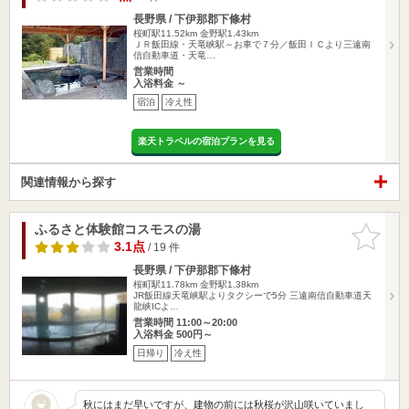
長野県 / 下伊那郡下條村
桜町駅11.52km
金野駅1.43km
ＪＲ飯田線・天竜峡駅～お車で７分／飯田ＩＣより三遠南
信自動車道・天竜…
営業時間
入浴料金 ～
宿泊
冷え性
楽天トラベルの宿泊プランを見る
関連情報から探す
ふるさと体験館コスモスの湯
お気に入
りに追加
3.1点
/ 19 件
長野県 / 下伊那郡下條村
桜町駅11.78km
金野駅1.38km
JR飯田線天竜峡駅よりタクシーで5分 三遠南信自動車道天
龍峡ICよ…
営業時間 11:00～20:00
入浴料金 500円～
日帰り
冷え性
秋にはまだ早いですが、建物の前には秋桜が沢山咲いていまし