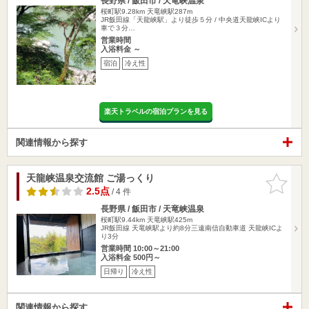
長野県 / 飯田市 / 天竜峡温泉
桜町駅9.28km
天竜峡駅287m
JR飯田線「天龍峡駅」より徒歩５分 / 中央道天龍峡ICより
車で３分…
営業時間
入浴料金 ～
宿泊
冷え性
楽天トラベルの宿泊プランを見る
関連情報から探す
天龍峡温泉交流館 ご湯っくり
お気に入
りに追加
2.5点
/ 4 件
長野県 / 飯田市 / 天竜峡温泉
桜町駅9.44km
天竜峡駅425m
JR飯田線 天竜峡駅より約8分三遠南信自動車道 天龍峡ICよ
り3分
営業時間 10:00～21:00
入浴料金 500円～
日帰り
冷え性
関連情報から探す