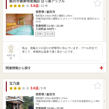
飯田市健康増進施設 ほっ湯アップル
お気に入
りに追加
3.6点
/ 12 件
長野県 / 飯田市
桜町駅4.03km
伊那八幡駅1.35km
JR飯田線伊那八幡駅からタクシーで5分中央道･飯田ICから
15分
営業時間 11:00～21:00
入浴料金 600円～
日帰り
冷え性
私は、箕輪入り口辺りの伊那市に住んでいます。プール付きで、
安くて、本格的な温泉で凄く良かったです。
40代 女
性
関連情報から探す
宝乃湯
お気に入
りに追加
3.0点
/ 5 件
長野県 / 飯田市
桜町駅5.20km
駄科駅1.27km
JR飯田線伊那八幡駅よりタクシー5分中央道飯田ICより車2
0分
営業時間 10:00～22:00