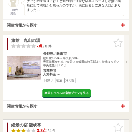
ナビが示す通りに行くと畑の中に僅かな駐車スペースしか無い場
所に出て廃墟かと思ったのですが、表に回ると立派な入口があり
ました…
～10代
男性
関連情報から探す
旅館 丸山の湯
お気に入
りに追加
-点
/ 0 件
長野県 / 飯田市
桜町駅6.84km
時又駅608m
天竜峡駅から車で５分ＪＲ飯田線時又駅より徒歩１０分／
中央道飯田ＩＣよ…
営業時間
入浴料金 ～
日帰り
宿泊
冷え性
楽天トラベルの宿泊プランを見る
関連情報から探す
絶景の宿 龍峡亭
お気に入
りに追加
3.3点
/ 4 件