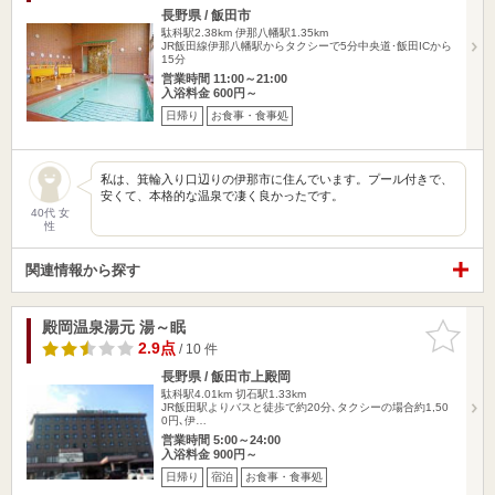
長野県 / 飯田市
駄科駅2.38km
伊那八幡駅1.35km
JR飯田線伊那八幡駅からタクシーで5分中央道･飯田ICから
15分
営業時間 11:00～21:00
入浴料金 600円～
日帰り
お食事・食事処
私は、箕輪入り口辺りの伊那市に住んでいます。プール付きで、
安くて、本格的な温泉で凄く良かったです。
40代 女
性
関連情報から探す
殿岡温泉湯元 湯～眠
お気に入
りに追加
2.9点
/ 10 件
長野県 / 飯田市上殿岡
駄科駅4.01km
切石駅1.33km
JR飯田駅よりバスと徒歩で約20分､タクシーの場合約1,50
0円､伊…
営業時間 5:00～24:00
入浴料金 900円～
日帰り
宿泊
お食事・食事処