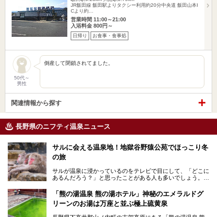
JR飯田線 飯田駅よりタクシー利用約20分中央道 飯田山本I
Cより約…
営業時間 11:00～21:00
入浴料金 800円～
日帰り
お食事・食事処
倒産して閉鎖されてました。
50代～
男性
関連情報から探す
長野県のニフティ温泉ニュース
サルに会える温泉地！地獄谷野猿公苑でほっこり冬
の旅
サルが温泉に浸かっているのをテレビで目にして、「どこに
あるんだろう？」と思ったことがある人も多いでしょう。
この微笑ましい光景は、長野県にある「地獄谷野猿公苑」で
「熊の湯温泉 熊の湯ホテル」神秘のエメラルドグ
見られるもので、野生のサルが雪景色の中で温泉に浸かる姿
リーンのお湯は万座と並ぶ極上硫黄泉
を間近で観察できます。