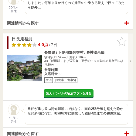
しました，何年ぶりか行くので施設の中身うる覚えで行ってみた
ら以外…
50代～
男性
関連情報から探す
日長庵桂月
お気に入
りに追加
4.0点
/ 7 件
長野県 / 下伊那郡阿智村 / 昼神温泉郷
駄科駅11.52km
川路駅9.18km
JR「飯田駅」より送迎有 要予約中央自動車道路飯田ICよ
り20分
営業時間
入浴料金 ～
宿泊
お食事・食事処
楽天トラベルの宿泊プランを見る
旅館が建ち並ぶ阿知川沿いではなく、国道256号線を超えた静か
な傾斜地に佇む、昭和62年に開業した鉄筋4階建ての和風旅館。
…
50代～
男性
関連情報から探す