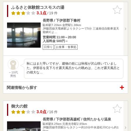
ふるさと体験館コスモスの湯
お気に入
りに追加
3.1点
/ 19 件
長野県 / 下伊那郡下條村
駄科駅7.20km
金野駅1.38km
JR飯田線天竜峡駅よりタクシーで5分 三遠南信自動車道天
龍峡ICよ…
営業時間 11:00～20:00
入浴料金 500円～
日帰り
お食事・食事処
秋にはまだ早いですが、建物の前には秋桜が沢山咲いていまし
た。伊那谷を見下ろす露天風呂からの眺めは、これぞ露天風呂と
の雄大な…
～10代
男性
関連情報から探す
御大の館
お気に入
りに追加
3.0点
/ 16 件
長野県 / 下伊那郡高森町 / 信州たかもり温泉
駄科駅8.25km
元善光寺駅2.65km
JR飯田線市田駅からタクシー約10分中央道松川ICから約1
0km