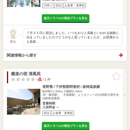
日帰り
宿泊
お食事・食事処
楽天トラベルの宿泊プランを見る
７月３１日に宿泊しました。いつもわりと高級といわれる旅館に
泊まっていましたのでどうかなと思っていましたが、お部屋から
も温泉…
匿名
関連情報から探す
癒楽の宿 清風苑
お気に入
りに追加
-点
/ 1 件
長野県 / 下伊那郡阿智村 / 昼神温泉郷
駄科駅11.69km
川路駅9.34km
JR「飯田駅」「天竜峡駅」よりタクシー25分関西方面中央
自動車道園原…
営業時間
入浴料金 ～
宿泊
お食事・食事処
楽天トラベルの宿泊プランを見る