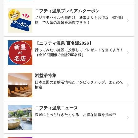
ニフティ温泉プレミアムクーポン
ノジマモバイル会員向け 通常よりもお得な「特別価
格」で人気の温泉を満喫できる！
【ニフティ温泉 百名湯2026】
行ってみたい施設に投票してプレゼントを当てよう！
（全10回開催 / 合計260名様）
岩盤浴特集
日本全国の岩盤浴情報だけをピックアップ。まとめて
検索！
ニフティ温泉ニュース
温泉にもっと行きたくなる！お得な情報を掲載中