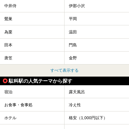
中井侍
伊那小沢
鶯巣
平岡
為栗
温田
田本
門島
唐笠
金野
すべて表示する
駄科駅の人気テーマから探す
宿泊
露天風呂
お食事・食事処
冷え性
ホテル
格安（1,000円以下）