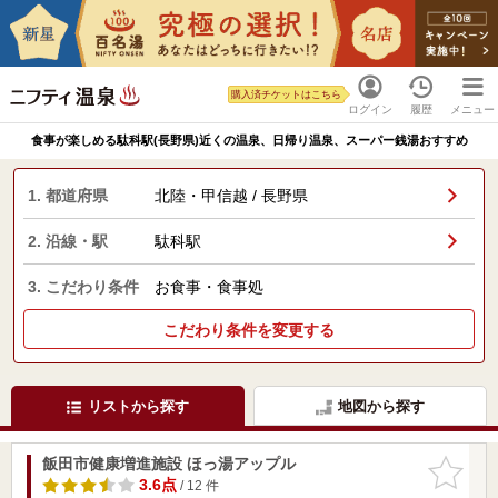
購入済チケットはこちら
ログイン
履歴
メニュー
食事が楽しめる駄科駅(長野県)近くの温泉、日帰り温泉、スーパー銭湯おすすめ
1. 都道府県
北陸・甲信越 / 長野県
2. 沿線・駅
駄科駅
3. こだわり条件
お食事・食事処
こだわり条件を変更する
リストから探す
地図から探す
飯田市健康増進施設 ほっ湯アップル
お気に入
りに追加
3.6点
/ 12 件