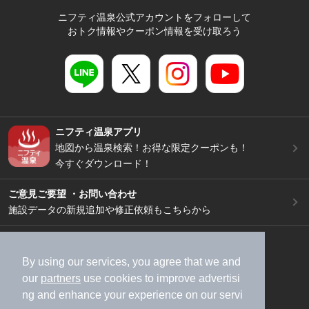
ニフティ温泉公式アカウントをフォローして
おトク情報やクーポン情報を受け取ろう
ニフティ温泉アプリ
地図から温泉検索！お得な限定クーポンも！
今すぐダウンロード！
ご意見ご要望 ・お問い合わせ
施設データの新規追加や修正依頼もこちらから
スマートフォン
/
PC
加盟店募集（資料請求）
広告出稿のご案内
By using our services, you agree that we and
our
partners
use cookies to improve advertisi
利用規約
ライフスタイルMEMBERS+規約
ng and enhance your experience on our servi
特定商取引法に基づく表記
ヘルプ
採用情報