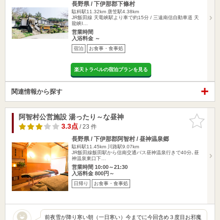
長野県 / 下伊那郡下條村
駄科駅11.32km
唐笠駅4.38km
JR飯田線 天竜峡駅より車で約15分 / 三遠南信自動車道 天
龍峡I…
営業時間
入浴料金 ～
宿泊
お食事・食事処
楽天トラベルの宿泊プランを見る
関連情報から探す
阿智村公営施設 湯ったり～な昼神
お気に入
りに追加
3.3点
/ 23 件
長野県 / 下伊那郡阿智村 / 昼神温泉郷
駄科駅11.45km
川路駅9.07km
JR飯田線飯田駅から信南交通バス昼神温泉行きで40分､昼
神温泉東口下…
営業時間 10:00～21:30
入浴料金 800円～
日帰り
お食事・食事処
前夜雪が降り寒い朝（一日寒い）今までに今回含め３度目お邪魔