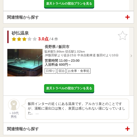
楽天トラベルの宿泊プランを見る
関連情報から探す
砂払温泉
お気に入
りに追加
3.0点
/ 4 件
長野県 / 飯田市
駄科駅5.86km
切石駅1.02km
JR飯田駅より徒歩15分 中央自動車道 飯田ICより10分
営業時間 11:00～23:00
入浴料金 600円～
日帰り
宿泊
お食事・食事処
楽天トラベルの宿泊プランを見る
飯田インターの近くにある温泉です。アルカリ泉とのことです
が、湯船に湯出口は無く、泉質は感じられない湯になっていまし
た。 …
～10代
男性
関連情報から探す