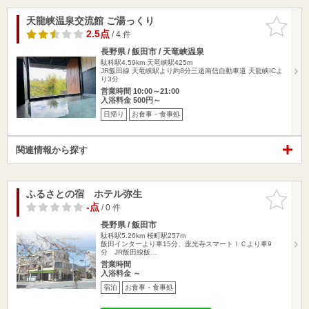
天龍峡温泉交流館 ご湯っくり
お気に入
りに追加
2.5点
/ 4 件
長野県 / 飯田市 / 天竜峡温泉
駄科駅4.59km
天竜峡駅425m
JR飯田線 天竜峡駅より約8分三遠南信自動車道 天龍峡ICよ
り3分
営業時間 10:00～21:00
入浴料金 500円～
日帰り
お食事・食事処
関連情報から探す
ふるさとの宿 ホテル弥生
お気に入
りに追加
-点
/ 0 件
長野県 / 飯田市
駄科駅5.26km
桜町駅257m
飯田インターより車15分、座光寺スマートＩＣより車9
分 JR飯田線飯…
営業時間
入浴料金 ～
宿泊
お食事・食事処