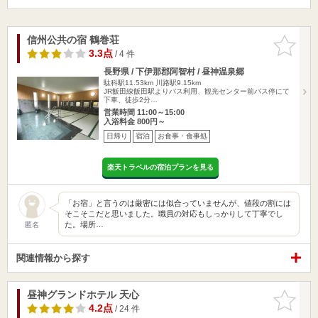
信州公共の宿 鶴巻荘
お気に入
りに追加
3.3点
/ 4 件
長野県 / 下伊那郡阿智村 / 昼神温泉郷
駄科駅11.53km
川路駅9.15km
JR飯田線飯田駅よりバス利用、観光センター前バス停にて
下車、徒歩2分…
営業時間 11:00～15:00
入浴料金 800円～
日帰り
宿泊
お食事・食事処
楽天トラベルの宿泊プランを見る
「お宿」と言うのは厳密には似合っていませんが、値段の割には
そこそこだと思いました。職員の対応もしっかりして丁寧でし
た。場所…
匿名
関連情報から探す
昼神グランドホテル 天心
お気に入
りに追加
4.2点
/ 24 件