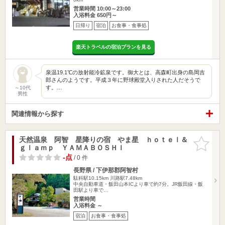
営業時間 10:00～23:00
入浴料金 650円～
日帰り
宿泊
お食事・食事処
楽天トラベルの宿泊プランを見る
泉温19.1℃の放射能冷鉱泉です。御大とは、高森町出身の島岡吉
郎さんのようです。平成３年に野球殿堂入りされた人だそうで
す。…
～10代
男性
関連情報から探す
天然温泉 阿智 星降りの宿 やま星 ｈｏｔｅｌ＆
お気に入
ｇｌａｍｐ ＹＡＭＡＢＯＳＨＩ
りに追加
-点
/ 0 件
長野県 / 下伊那郡阿智村
駄科駅10.15km
川路駅7.48km
中央自動車道・飯田山本ICより車で約7分。JR飯田線・飯
田駅より車で…
営業時間
入浴料金 ～
宿泊
お食事・食事処