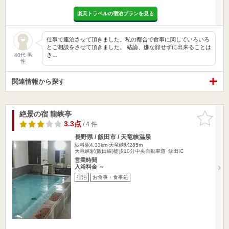
楽天トラベルの宿泊プランを見る
仕事で連泊させて頂きました。私の都合で食事に関していろいろ
とご相談をさせて頂きました。 結論、嫌な顔せずに出来ることは
き…
40代 男
性
関連情報から探す
絶景の宿 龍峡亭
お気に入
りに追加
3.3点
/ 4 件
長野県 / 飯田市 / 天竜峡温泉
駄科駅4.33km
天竜峡駅285m
天竜峡駅(飯田線)徒歩10分中央自動車道･飯田IC
営業時間
入浴料金 ～
宿泊
お食事・食事処