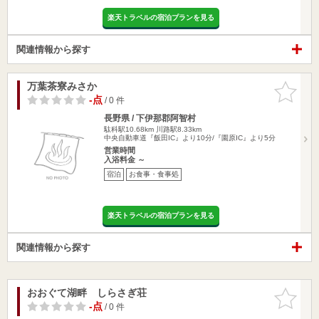
楽天トラベルの宿泊プランを見る
関連情報から探す
万葉茶寮みさか
お気に入
りに追加
-点
/ 0 件
長野県 / 下伊那郡阿智村
駄科駅10.68km
川路駅8.33km
中央自動車道『飯田IC』より10分/『園原IC』より5分
営業時間
入浴料金 ～
宿泊
お食事・食事処
楽天トラベルの宿泊プランを見る
関連情報から探す
おおぐて湖畔 しらさぎ荘
お気に入
りに追加
-点
/ 0 件