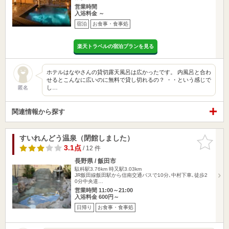
営業時間
入浴料金 ～
宿泊
お食事・食事処
楽天トラベルの宿泊プランを見る
ホテルはなやさんの貸切露天風呂は広かったです。 内風呂と合わ
せるとこんなに広いのに無料で貸し切れるの？ ・・という感じで
し…
匿名
関連情報から探す
すいれんどう温泉（閉館しました）
お気に入
りに追加
3.1点
/ 12 件
長野県 / 飯田市
駄科駅3.76km
時又駅3.03km
JR飯田線飯田駅から信南交通バスで10分､中村下車､徒歩2
0分中央道…
営業時間 11:00～21:00
入浴料金 600円～
日帰り
お食事・食事処