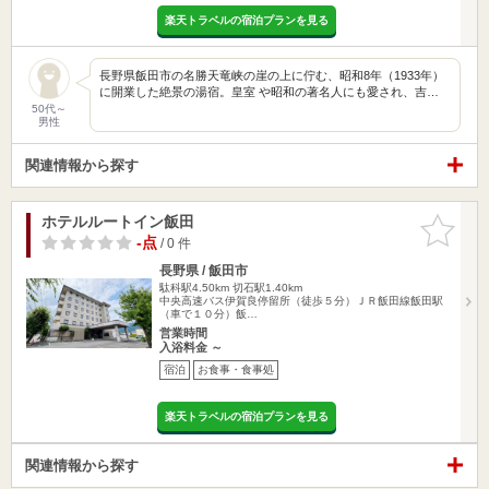
楽天トラベルの宿泊プランを見る
長野県飯田市の名勝天竜峡の崖の上に佇む、昭和8年（1933年）
に開業した絶景の湯宿。皇室 や昭和の著名人にも愛され、吉…
50代～
男性
関連情報から探す
ホテルルートイン飯田
お気に入
りに追加
-点
/ 0 件
長野県 / 飯田市
駄科駅4.50km
切石駅1.40km
中央高速バス伊賀良停留所（徒歩５分）ＪＲ飯田線飯田駅
（車で１０分）飯…
営業時間
入浴料金 ～
宿泊
お食事・食事処
楽天トラベルの宿泊プランを見る
関連情報から探す