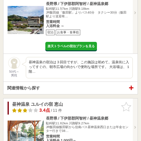
長野県 / 下伊那郡阿智村 / 昼神温泉郷
駄科駅11.57km
川路駅9.18km
JR飯田線「飯田駅」よりバス40分 タクシー30分（飯田
駅より送迎有…
営業時間
入浴料金 ～
宿泊
お食事・食事処
楽天トラベルの宿泊プランを見る
昼神温泉の宿泊は３回目ですが、この施設は初めて。温泉街に入
ってすぐの、朝市広場の向かいで便利な場所です。 大浴場は、１
階…
50代～
男性
関連情報から探す
昼神温泉 ユルイの宿 恵山
お気に入
りに追加
3.4点
/ 11 件
長野県 / 下伊那郡阿智村 / 昼神温泉郷
駄科駅11.62km
川路駅9.27km
JR飯田線飯田駅から信南バス昼神温泉西口または年金セン
ター行きで38…
営業時間
入浴料金 1,000円～