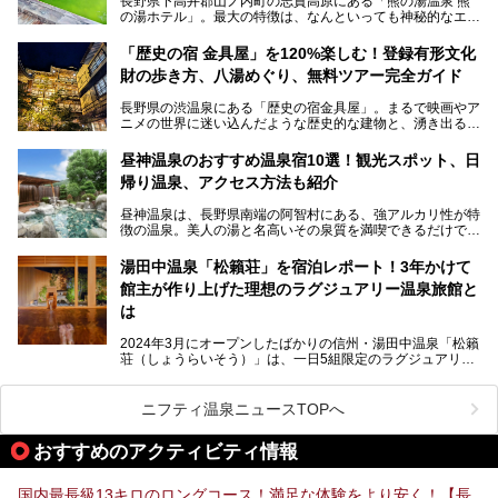
長野県下高井郡山ノ内町の志賀高原にある「熊の湯温泉 熊
本記事では、地獄谷野猿公苑の魅力や見どころ、サルと温泉
の湯ホテル」。最大の特徴は、なんといっても神秘的なエメ
との関係性、地獄谷周辺の観光スポットについて紹介しま
ラルドグリーンのお湯。この美しいお湯に魅了され、何度も
す。サルを観察した後にほっこりと浸かれる温泉も紹介する
リピートするファンも多い温泉です。冬はスキーと一緒に楽
ので、野生のサルを観察する貴重な自然体験と温泉をあわせ
「歴史の宿 金具屋」を120%楽しむ！登録有形文化
しみたい極上の温泉を紹介します。
て楽しみたい人は、ぜひ参考にしてください。
財の歩き方、八湯めぐり、無料ツアー完全ガイド
長野県の渋温泉にある「歴史の宿金具屋」。まるで映画やア
ニメの世界に迷い込んだような歴史的な建物と、湧き出る温
泉の恵みが魅力のお宿です。せっかく泊まるなら、その魅力
を隅々まで楽しみたいですよね。この記事では、金具屋での
昼神温泉のおすすめ温泉宿10選！観光スポット、日
滞在を最高の思い出にするための「楽しみ方」を徹底的にご
帰り温泉、アクセス方法も紹介
紹介します！
昼神温泉は、長野県南端の阿智村にある、強アルカリ性が特
徴の温泉。美人の湯と名高いその泉質を満喫できるだけでな
く、日本一の星空鑑賞ができる注目の温泉地です。
昼神温泉では、朝市などの観光スポットや、信州名物のおや
湯田中温泉「松籟荘」を宿泊レポート！3年かけて
きを楽しめるグルメスポットなど、観光を楽しむにはぴった
館主が作り上げた理想のラグジュアリー温泉旅館と
りの場所が豊富にあります。
この記事では、昼神温泉での滞在を充実させる宿泊施設や日
は
帰り温泉、見どころ満載の観光・グルメスポットに加え、ア
クセス方法も順に紹介します。
2024年3月にオープンしたばかりの信州・湯田中温泉「松籟
荘（しょうらいそう）」は、一日5組限定のラグジュアリー
温泉旅館。全室が源泉掛け流しの露天風呂、庭園付きで、プ
ライベートに楽しめる非日常感が味わえます。また宿泊者は
道向かいの「よろづや」の大浴場「桃山風呂」や共同浴場の
ニフティ温泉ニュースTOPへ
「湯田中大湯」も利用ができます。
おすすめのアクティビティ情報
極上のお湯に浸り上質なお料理に舌鼓、特別な日に泊まりた
い湯田中温泉「松籟荘」を、実際に宿泊した目線で紹介しま
す。
国内最長級13キロのロングコース！満足な体験をより安く！【長