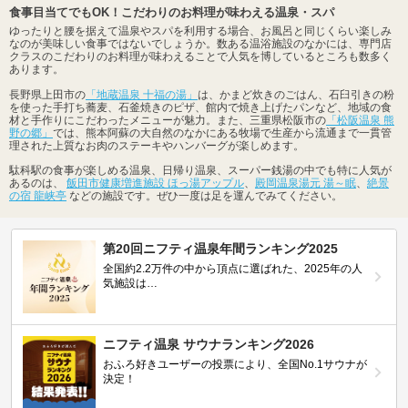
食事目当てでもOK！こだわりのお料理が味わえる温泉・スパ
ゆったりと腰を据えて温泉やスパを利用する場合、お風呂と同じくらい楽しみ
なのが美味しい食事ではないでしょうか。数ある温浴施設のなかには、専門店
クラスのこだわりのお料理が味わえることで人気を博しているところも数多く
あります。
長野県上田市の
「地蔵温泉 十福の湯」
は、かまど炊きのごはん、石臼引きの粉
を使った手打ち蕎麦、石釜焼きのピザ、館内で焼き上げたパンなど、地域の食
材と手作りにこだわったメニューが魅力。また、三重県松阪市の
「松阪温泉 熊
野の郷」
では、熊本阿蘇の大自然のなかにある牧場で生産から流通まで一貫管
理された上質なお肉のステーキやハンバーグが楽しめます。
駄科駅の食事が楽しめる温泉、日帰り温泉、スーパー銭湯の中でも特に人気が
あるのは、
飯田市健康増進施設 ほっ湯アップル
、
殿岡温泉湯元 湯～眠
、
絶景
の宿 龍峡亭
などの施設です。ぜひ一度は足を運んでみてください。
第20回ニフティ温泉年間ランキング2025
全国約2.2万件の中から頂点に選ばれた、2025年の人
気施設は…
ニフティ温泉 サウナランキング2026
おふろ好きユーザーの投票により、全国No.1サウナが
決定！