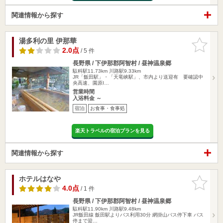
関連情報から探す
湯多利の里 伊那華
お気に入
りに追加
2.0点
/ 5 件
長野県 / 下伊那郡阿智村 / 昼神温泉郷
駄科駅11.73km
川路駅9.33km
JR「飯田駅」・「天竜峡駅」、市内より送迎有 要確認中
央高速、園原I…
営業時間
入浴料金 ～
宿泊
お食事・食事処
楽天トラベルの宿泊プランを見る
関連情報から探す
ホテルはなや
お気に入
りに追加
4.0点
/ 1 件
長野県 / 下伊那郡阿智村 / 昼神温泉郷
駄科駅11.90km
川路駅9.48km
JR飯田線 飯田駅よりバス利用30分 網掛山バス停下車 バス
停まで迎…