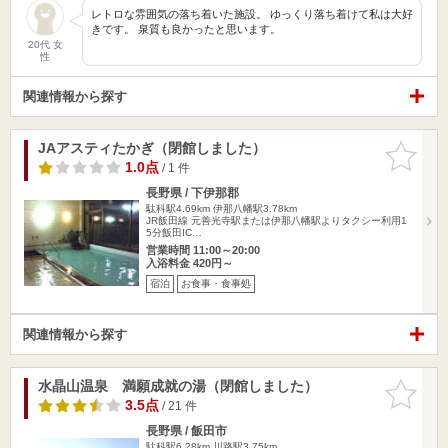
レトロな雰囲気の落ち着いた施設。 ゆっくり落ち着けて私は大好
きです。 泉質も良かったと思います。
20代 女
性
関連情報から探す
JAアスティたかぎ（閉館しました）
お気に入
りに追加
1.0点
/ 1 件
長野県 / 下伊那郡
駄科駅4.69km
伊那八幡駅3.78km
JR飯田線 元善光寺駅または伊那八幡駅よりタクシー利用1
5分飯田IC…
営業時間 11:00～20:00
入浴料金 420円～
宿泊
お食事・食事処
関連情報から探す
水晶山温泉 満願成就の湯（閉館しました）
お気に入
りに追加
3.5点
/ 21 件
長野県 / 飯田市
駄科駅6.28km
川路駅3.75km