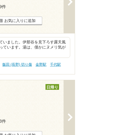
>
19件
お気に入りに追加
ていました。伊那谷を見下ろす露天風
っています。湯は、僅かにヌメリ気が
飯田 (長野) 切り傷
金野駅
千代駅
日帰り
>
23件