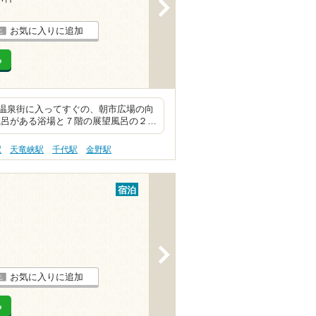
>
お気に入りに追加
る
温泉街に入ってすぐの、朝市広場の向
風呂がある浴場と７階の展望風呂の２…
駅
天竜峡駅
千代駅
金野駅
宿泊
>
お気に入りに追加
る