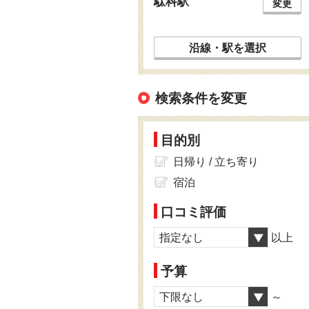
駄科駅
変更
沿線・駅を選択
検索条件を変更
目的別
日帰り / 立ち寄り
宿泊
口コミ評価
指定なし
以上
予算
下限なし
～