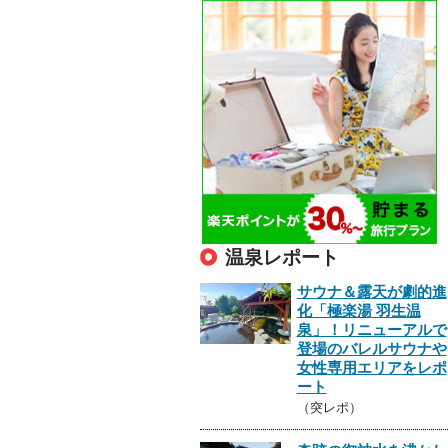
温泉レポート
サウナ＆露天が劇的進
化「極楽湯 羽生温
泉」！リニューアルで
登場のバレルサウナや
女性専用エリアをレポ
ート
（突レポ）