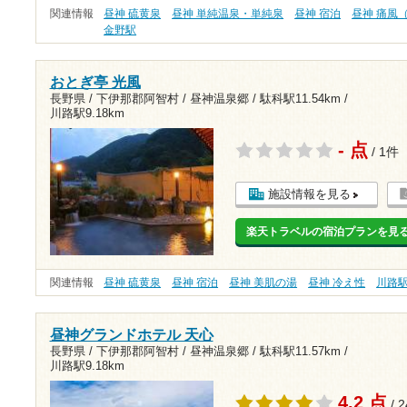
関連情報
昼神 硫黄泉
昼神 単純温泉・単純泉
昼神 宿泊
昼神 痛風
金野駅
おとぎ亭 光風
長野県 / 下伊那郡阿智村 / 昼神温泉郷 /
駄科駅11.54km
/
川路駅9.18km
- 点
/ 1件
施設情報を見る
楽天トラベルの宿泊プランを見
関連情報
昼神 硫黄泉
昼神 宿泊
昼神 美肌の湯
昼神 冷え性
川路
昼神グランドホテル 天心
長野県 / 下伊那郡阿智村 / 昼神温泉郷 /
駄科駅11.57km
/
川路駅9.18km
4.2 点
/ 