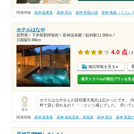
関連情報
昼神 硫黄泉
昼神 宿泊
昼神 美肌の湯
昼神 痛風（つうふ
ホテルはなや
長野県 / 下伊那郡阿智村 / 昼神温泉郷 /
駄科駅11.90km
/
川路駅9.48km
4.0 点
/ 
施設情報を見る
楽天トラベルの宿泊プランを見
ホテルはなやさんの貸切露天風呂は広かったです。 
料で貸し切れるの？ ・・という感じでした。 空いて
匿名
関連情報
昼神 硫黄泉
昼神 単純温泉・単純泉
昼神 宿泊
昼神 美肌