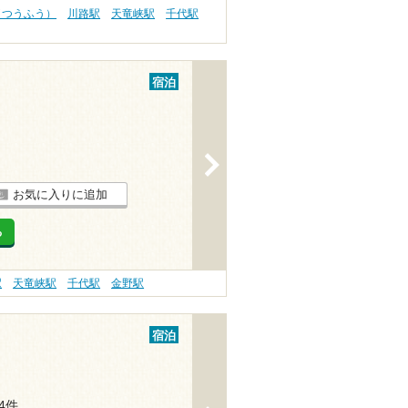
（つうふう）
川路駅
天竜峡駅
千代駅
宿泊
>
お気に入りに追加
る
駅
天竜峡駅
千代駅
金野駅
宿泊
24件