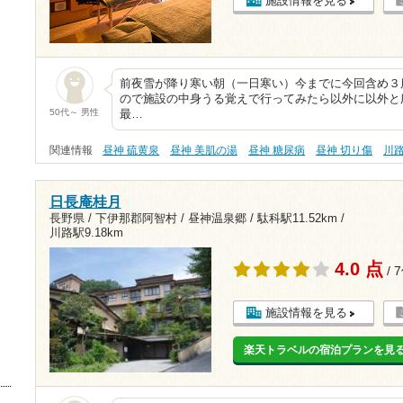
施設情報を見る
前夜雪が降り寒い朝（一日寒い）今までに今回含め３
ので施設の中身うる覚えで行ってみたら以外に以外と
50代～ 男性
最…
関連情報
昼神 硫黄泉
昼神 美肌の湯
昼神 糖尿病
昼神 切り傷
川
日長庵桂月
長野県 / 下伊那郡阿智村 / 昼神温泉郷 /
駄科駅11.52km
/
川路駅9.18km
4.0 点
/ 
施設情報を見る
楽天トラベルの宿泊プランを見