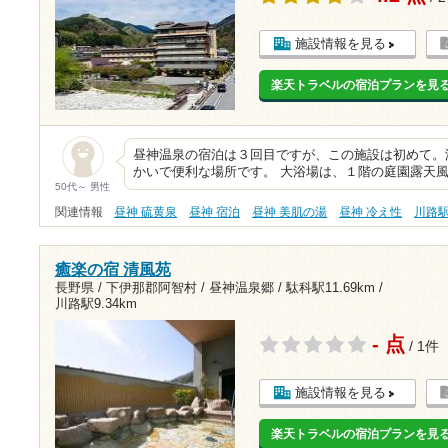
施設情報を見る
楽天トラベルの宿泊プランを見
昼神温泉の宿泊は３回目ですが、この施設は初めて。
かいで便利な場所です。 大浴場は、１階の庭園露天
50代～ 男性
関連情報
昼神 硫黄泉
昼神 宿泊
昼神 美肌の湯
昼神 冷え性
川路
癒楽の宿 清風苑
長野県 / 下伊那郡阿智村 / 昼神温泉郷 /
駄科駅11.69km
/
川路駅9.34km
- 点
/ 1件
施設情報を見る
楽天トラベルの宿泊プランを見