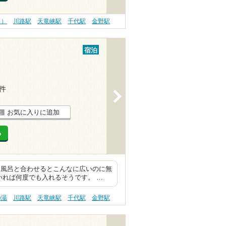
う）
川路駅
天竜峡駅
千代駅
金野駅
宿泊
1件
>
お気に入りに追加
る
内風呂と合わせるとこんなに広いのに無
いれば何度でも入れるそうです。 …
の湯
川路駅
天竜峡駅
千代駅
金野駅