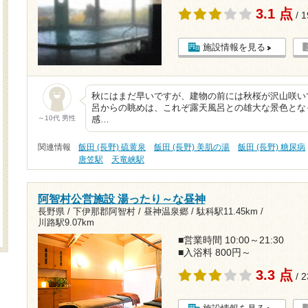
3.1 点
/ 
施設情報を見る
秋にはまだ早いですが、建物の前には秋桜が沢山咲い
呂からの眺めは、これぞ露天風呂との雄大な景色とな
～10代 男性
感…
関連情報
飯田 (長野) 硫黄泉
飯田 (長野) 美肌の湯
飯田 (長野) 糖尿病
唐笠駅
天竜峡駅
阿智村公営施設 湯ったり～な昼神
長野県 / 下伊那郡阿智村 / 昼神温泉郷 /
駄科駅11.45km
/
川路駅9.07km
■営業時間 10:00～21:30
■入浴料 800円～
3.3 点
/ 