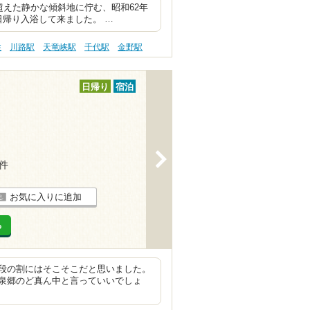
超えた静かな傾斜地に佇む、昭和62年
帰り入浴して来ました。 …
性
川路駅
天竜峡駅
千代駅
金野駅
日帰り
宿泊
>
4件
お気に入りに追加
る
段の割にはそこそこだと思いました。
泉郷のど真ん中と言っていいでしょ