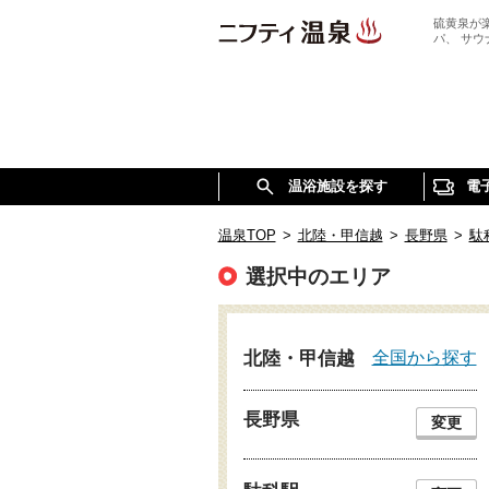
硫黄泉が
パ、 サ
温浴施設を探す
電
温泉TOP
>
北陸・甲信越
>
長野県
>
駄
選択中のエリア
全国から探す
北陸・甲信越
長野県
変更