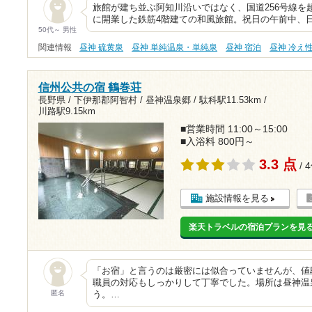
旅館が建ち並ぶ阿知川沿いではなく、国道256号線を
に開業した鉄筋4階建ての和風旅館。祝日の午前中、日
50代～ 男性
関連情報
昼神 硫黄泉
昼神 単純温泉・単純泉
昼神 宿泊
昼神 冷え
信州公共の宿 鶴巻荘
長野県 / 下伊那郡阿智村 / 昼神温泉郷 /
駄科駅11.53km
/
川路駅9.15km
■営業時間 11:00～15:00
■入浴料 800円～
3.3 点
/ 
施設情報を見る
楽天トラベルの宿泊プランを見
「お宿」と言うのは厳密には似合っていませんが、値
職員の対応もしっかりして丁寧でした。場所は昼神温
匿名
う。…