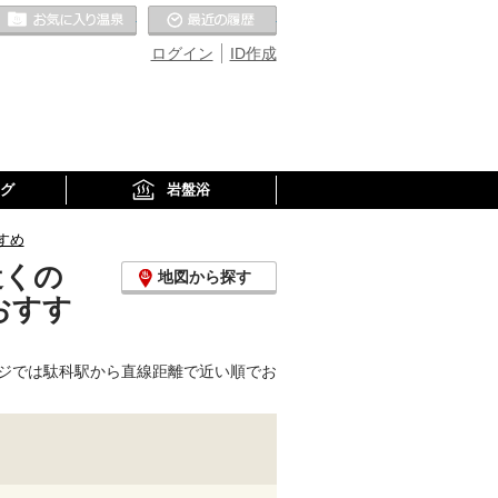
お気に入りの温泉
最近の履歴
ログイン
ID作成
グ
岩盤浴
すめ
近くの
地図から探す
おすす
ジでは駄科駅から直線距離で近い順でお