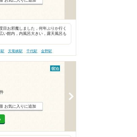
お気に入りに追加
度目お邪魔しました，何年ぶりか行く
広い館内，内風呂大きい，露天風呂も
路駅
天竜峡駅
千代駅
金野駅
宿泊
7件
>
お気に入りに追加
る