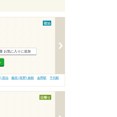
宿泊
>
お気に入りに追加
る
) 宿泊
飯田 (長野) 旅館
金野駅
千代駅
日帰り