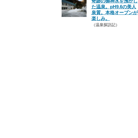
奇跡の御神水を沸かし
た温泉。pH9.6の美人
泉質。本格オープンが
楽しみ。
（温泉探訪記）