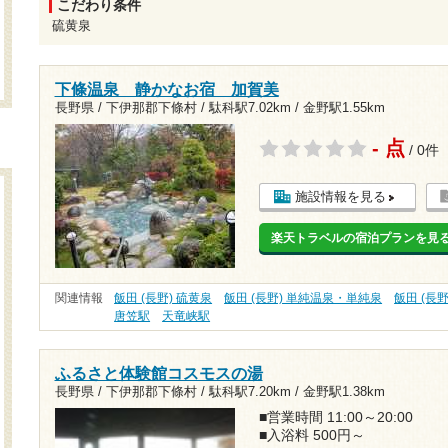
こだわり条件
硫黄泉
下條温泉 静かなお宿 加賀美
長野県 / 下伊那郡下條村 /
駄科駅7.02km
/
金野駅1.55km
- 点
/ 0件
施設情報を見る
楽天トラベルの宿泊プランを見
関連情報
飯田 (長野) 硫黄泉
飯田 (長野) 単純温泉・単純泉
飯田 (長野
唐笠駅
天竜峡駅
ふるさと体験館コスモスの湯
長野県 / 下伊那郡下條村 /
駄科駅7.20km
/
金野駅1.38km
■営業時間 11:00～20:00
■入浴料 500円～