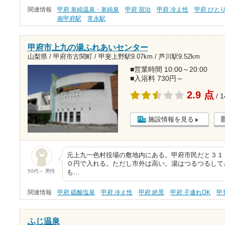
関連情報
甲府 単純温泉・単純泉
甲府 宿泊
甲府 冷え性
甲府 ひと
南甲府駅
常永駅
甲府市上九の湯ふれあいセンター
山梨県 / 甲府市古関町 /
甲斐上野駅9.07km
/
芦川駅9.52km
■営業時間 10:00～20:00
■入浴料 730円～
2.9 点
/ 
施設情報を見る
元上九一色村役場の敷地内にある。甲府市民だと３１
０円で入れる。ただし市外は高い。湯はつるつるして
50代～ 男性
も…
関連情報
甲府 硫酸塩泉
甲府 冷え性
甲府 絶景
甲府 子連れOK
甲
ふじ温泉