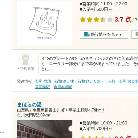
■営業時間 11:00～22:00
■入浴料 600円～
3.7 点
/ 
施設情報を見る
４つのプレートがひしめき合うシルクの里に入る温泉
く、ロータリー部分にまで車が埋まっていました。そ
～10代 男性
とに…
関連情報
石和 宿泊
石和 冷え性
石和 ひとり旅・一人旅
石和 お食
東花輪駅
市川本町駅
まほらの湯
山梨県 / 南巨摩郡富士川町 /
甲斐上野駅4.79km
/
市川大門駅2.69km
■営業時間 10:00～21:00
■入浴料 700円～