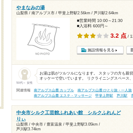
やまなみの湯
山梨県 / 南アルプス市 /
甲斐上野駅2.56km
/
芦川駅2.64km
■営業時間 10:00～21:30
■入浴料 600円～
3.2 点
/ 
施設情報を見る
お湯は肌がツルツルになります。 スタッフの方も親切
オッケーで空いています。 リクライニングスペース
50代～ 女性
関連情報
南アルプス山麓 カップル
南アルプス山麓 ひとり旅・一人旅
南アルプス山麓 エステ・マッサージ
甲斐上野駅
芦川駅
中央市シルク工芸館ふれあい館 シルクふれんど
りぃ
山梨県 / 中央市 / 豊富温泉 /
甲斐上野駅3.05km
/
芦川駅3.74km