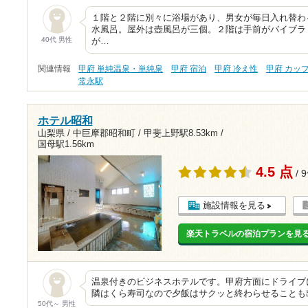
１階と２階に別々に浴場があり、男女が毎日入れ替わ
水風呂。屋外は壺風呂が三個。２階は手前がバイブラ
40代 男性
が…
関連情報
甲府 単純温泉・単純泉
甲府 宿泊
甲府 冷え性
甲府 カッ
常永駅
ホテル昭和
山梨県 / 中巨摩郡昭和町 /
甲斐上野駅8.53km
/
国母駅1.56km
4.5 点
/ 
施設情報を見る
楽天トラベルの宿泊プランを見
温泉付きのビジネスホテルです。甲府方面にドライブ
隣はくら寿司なので夕飯はサクッと終わらせることも
50代～ 男性