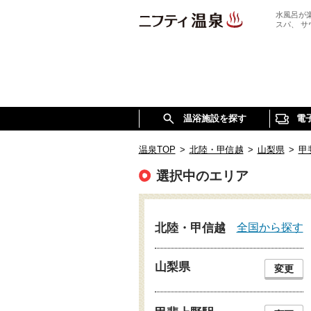
水風呂が
スパ、 
温浴施設を探す
電
温泉TOP
>
北陸・甲信越
>
山梨県
>
甲
選択中のエリア
全国から探す
北陸・甲信越
山梨県
変更