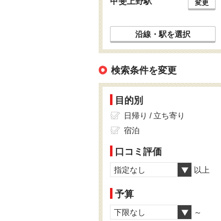
甲斐上野駅
変更
沿線・駅を選択
検索条件を変更
目的別
日帰り / 立ち寄り
宿泊
口コミ評価
指定なし
以上
予算
下限なし
～