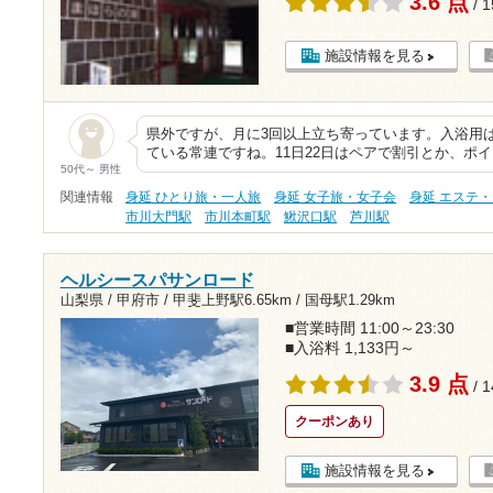
3.6 点
/ 
施設情報を見る
県外ですが、月に3回以上立ち寄っています。入浴用は
ている常連ですね。11日22日はペアで割引とか、ポ
50代～ 男性
関連情報
身延 ひとり旅・一人旅
身延 女子旅・女子会
身延 エステ
市川大門駅
市川本町駅
鰍沢口駅
芦川駅
ヘルシースパサンロード
山梨県 / 甲府市 /
甲斐上野駅6.65km
/
国母駅1.29km
■営業時間 11:00～23:30
■入浴料 1,133円～
3.9 点
/ 
クーポンあり
施設情報を見る