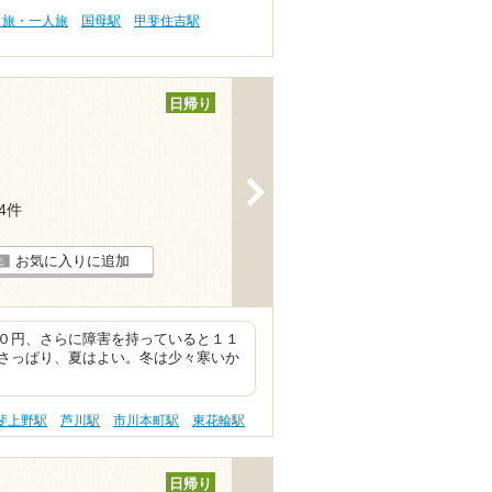
り旅・一人旅
国母駅
甲斐住吉駅
日帰り
>
14件
お気に入りに追加
０円、さらに障害を持っていると１１
さっぱり、夏はよい。冬は少々寒いか
斐上野駅
芦川駅
市川本町駅
東花輪駅
日帰り