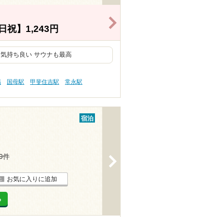
>
祝】1,243円
気持ち良い サウナも最高
傷
国母駅
甲斐住吉駅
常永駅
宿泊
19件
>
お気に入りに追加
る