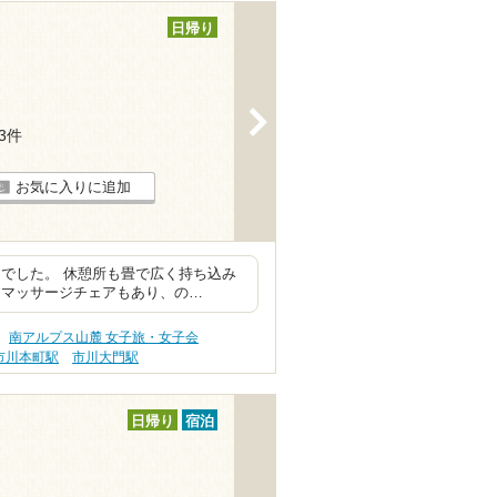
日帰り
>
13件
お気に入りに追加
でした。 休憩所も畳で広く持ち込み
、マッサージチェアもあり、の…
南アルプス山麓 女子旅・女子会
市川本町駅
市川大門駅
日帰り
宿泊