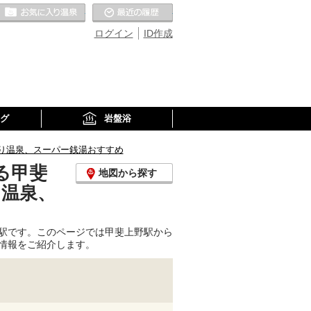
お気に入りの温泉
最近の履歴
ログイン
ID作成
グ
岩盤浴
り温泉、スーパー銭湯おすすめ
る甲斐
地図から探す
り温泉、
駅です。このページでは甲斐上野駅から
情報をご紹介します。