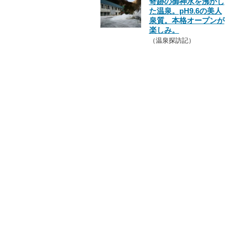
奇跡の御神水を沸かし
た温泉。pH9.6の美人
泉質。本格オープンが
楽しみ。
（温泉探訪記）