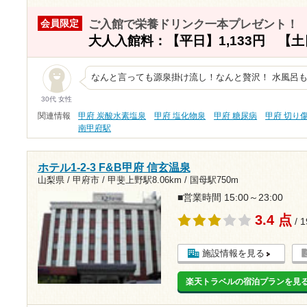
ご入館で栄養ドリンク一本プレゼント！
会員限定
大人入館料：【平日】1,133円 【土日
なんと言っても源泉掛け流し！なんと贅沢！ 水風呂も
30代 女性
関連情報
甲府 炭酸水素塩泉
甲府 塩化物泉
甲府 糖尿病
甲府 切り
南甲府駅
ホテル1-2-3 F&B甲府 信玄温泉
山梨県 / 甲府市 /
甲斐上野駅8.06km
/
国母駅750m
■営業時間 15:00～23:00
3.4 点
/ 
施設情報を見る
楽天トラベルの宿泊プランを見