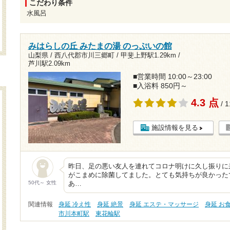
こだわり条件
水風呂
みはらしの丘 みたまの湯 のっぷいの館
山梨県 / 西八代郡市川三郷町 /
甲斐上野駅1.29km
/
芦川駅2.09km
■営業時間 10:00～23:00
■入浴料 850円～
4.3 点
/ 
施設情報を見る
昨日、足の悪い友人を連れてコロナ明けに久し振りに
がこまめに除菌してました。とても気持ちが良かった
50代～ 女性
あ…
関連情報
身延 冷え性
身延 絶景
身延 エステ・マッサージ
身延 お
市川本町駅
東花輪駅