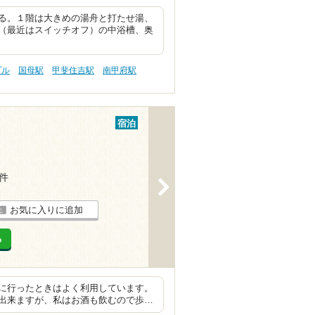
る。１階は大きめの湯舟と打たせ湯、
（最近はスイッチオフ）の中浴槽、奥
プル
国母駅
甲斐住吉駅
南甲府駅
宿泊
9件
>
お気に入りに追加
る
に行ったときはよく利用しています。
出来ますが、私はお酒も飲むので歩…