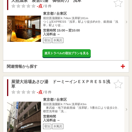
天然温泉 凌雲の湯 御宿野乃 浅草
お気に入
りに追加
-点
/ 0 件
東京都 / 台東区
堀切菖蒲園駅4.74km
浅草駅181m
つくばEXPRESS「浅草」駅より徒歩約4分、銀座線「浅
草」駅より徒…
営業時間 15:00～翌10:00
入浴料金 ～
宿泊
水風呂
楽天トラベルの宿泊プランを見る
関連情報から探す
展望大浴場あさひ湯 ドーミーインＥＸＰＲＥＳＳ浅
お気に入
草
りに追加
-点
/ 0 件
東京都 / 台東区
堀切菖蒲園駅4.77km
浅草駅43m
東武線・地下鉄銀座線「浅草駅」5番出口より徒歩1分、
都営浅草線「浅…
営業時間
入浴料金 ～
宿泊
水風呂