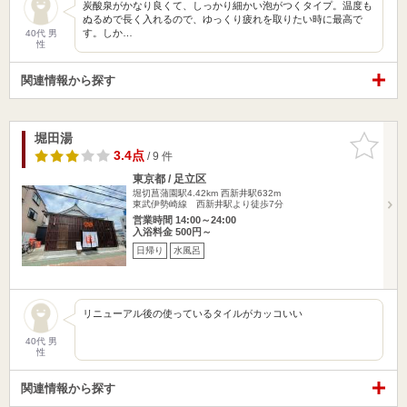
炭酸泉がかなり良くて、しっかり細かい泡がつくタイプ。温度も
ぬるめで長く入れるので、ゆっくり疲れを取りたい時に最高で
す。しか…
40代 男
性
関連情報から探す
堀田湯
お気に入
りに追加
3.4点
/ 9 件
東京都 / 足立区
堀切菖蒲園駅4.42km
西新井駅632m
東武伊勢崎線 西新井駅より徒歩7分
営業時間 14:00～24:00
入浴料金 500円～
日帰り
水風呂
リニューアル後の使っているタイルがカッコいい
40代 男
性
関連情報から探す