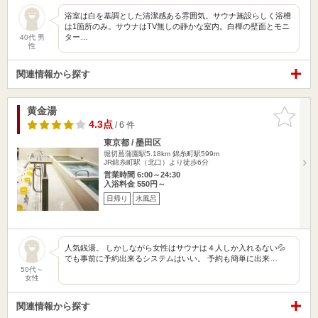
浴室は白を基調とした清潔感ある雰囲気。サウナ施設らしく浴槽
は1箇所のみ。サウナはTV無しの静かな室内。白樺の壁面とモニ
ター…
40代 男
性
関連情報から探す
黄金湯
お気に入
りに追加
4.3点
/ 6 件
東京都 / 墨田区
堀切菖蒲園駅5.18km
錦糸町駅599m
JR錦糸町駅（北口）より徒歩6分
営業時間 6:00～24:30
入浴料金 550円～
日帰り
水風呂
人気銭湯。 しかしながら女性はサウナは４人しか入れるない💦
でも事前に予約出来るシステムはいい。 予約も簡単に出来…
50代～
女性
関連情報から探す