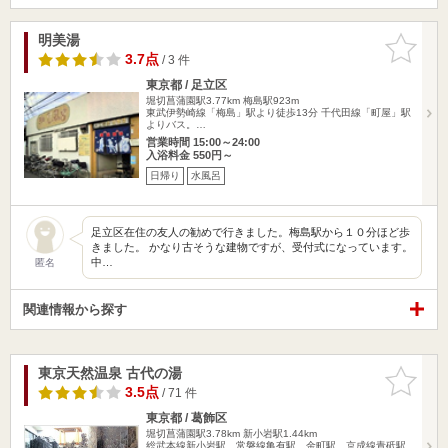
明美湯
お気に入
りに追加
3.7点
/ 3 件
東京都 / 足立区
堀切菖蒲園駅3.77km
梅島駅923m
東武伊勢崎線「梅島」駅より徒歩13分 千代田線「町屋」駅
よりバス。…
営業時間 15:00～24:00
入浴料金 550円～
日帰り
水風呂
足立区在住の友人の勧めで行きました。梅島駅から１０分ほど歩
きました。 かなり古そうな建物ですが、受付式になっています。
中…
匿名
関連情報から探す
東京天然温泉 古代の湯
お気に入
りに追加
3.5点
/ 71 件
東京都 / 葛飾区
堀切菖蒲園駅3.78km
新小岩駅1.44km
総武本線新小岩駅、常磐線亀有駅、金町駅、京成線青砥駅