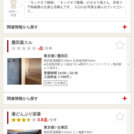
「キングオブ縁側」「キングオブ庭園」のタカラ湯さん、宮造り
千鳥破風の立派な店構えです。 入口のお写真を撮らせていただい
て…
50代～
女性
関連情報から探す
墨田蒸スル
お気に入
りに追加
-点
/ 0 件
東京都 / 墨田区
堀切菖蒲園駅3.58km
京成曳舟駅548m
●京成曳舟駅より徒歩7分 ●東武スカイツリーライン曳舟駅
より徒歩1…
営業時間 14:00～22:30
入浴料金 7,700円～
日帰り
水風呂
関連情報から探す
湯どんぶり栄湯
お気に入
りに追加
3.8点
/ 9 件
東京都 / 台東区
堀切菖蒲園駅3.61km
三ノ輪駅798m