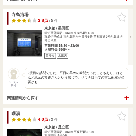
寺島浴場
お気に入
りに追加
3.8点
/ 5 件
東京都 / 墨田区
堀切菖蒲園駅2.66km
東向島駅148m
東武伊勢崎線 東向島駅から徒歩3分 首都高速6号向島線 向
島より墨…
営業時間 15:30～23:00
入浴料金 550円～
日帰り
水風呂
2度目の訪問でした。平日の早めの時間だったこともあり、ほと
んど地元の常連さんという感じで、サウナ目当ての方は配慮が必
要かも…
50代～
男性
関連情報から探す
曙湯
お気に入
りに追加
4.0点
/ 3 件
東京都 / 足立区
堀切菖蒲園駅2.86km
五反野駅399m
五反野駅徒歩5分