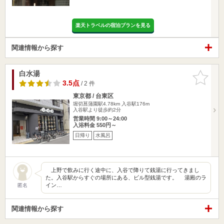
楽天トラベルの宿泊プランを見る
関連情報から探す
白水湯
お気に入
りに追加
3.5点
/ 2 件
東京都 / 台東区
堀切菖蒲園駅4.78km
入谷駅176m
入谷駅より徒歩約2分
営業時間 9:00～24:00
入浴料金 550円～
日帰り
水風呂
上野で飲みに行く途中に、入谷で降りて銭湯に行ってきまし
た。入谷駅からすぐの場所にある、ビル型銭湯です。 湯殿のラ
イン…
匿名
関連情報から探す