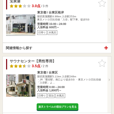
宝泉湯
お気に入
りに追加
3.0点
/ 3 件
東京都 / 台東区根岸
堀切菖蒲園駅4.98km
入谷駅253m
東京メトロ日比谷線「入谷」駅下車、徒歩5分
営業時間 15:00～24:00
入浴料金 600円～
日帰り
水風呂
関連情報から探す
サウナセンター【男性専用】
お気に入
りに追加
3.5点
/ 2 件
東京都 / 台東区
堀切菖蒲園駅5.11km
入谷駅248m
・JR「鶯谷駅」南口より徒歩3分 ・東京メトロ日比谷線
「入谷駅」よ…
営業時間 0:00～24:00
入浴料金 1,800円～
日帰り
宿泊
水風呂
楽天トラベルの宿泊プランを見る