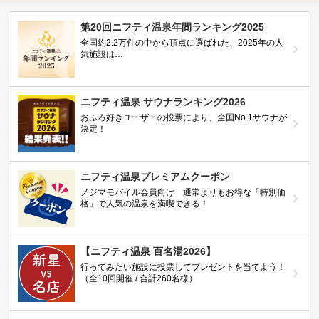
第20回ニフティ温泉年間ランキング2025
全国約2.2万件の中から頂点に選ばれた、2025年の人
気施設は…
ニフティ温泉 サウナランキング2026
おふろ好きユーザーの投票により、全国No.1サウナが
決定！
ニフティ温泉プレミアムクーポン
ノジマモバイル会員向け 通常よりもお得な「特別価
格」で人気の温泉を満喫できる！
【ニフティ温泉 百名湯2026】
行ってみたい施設に投票してプレゼントを当てよう！
（全10回開催 / 合計260名様）