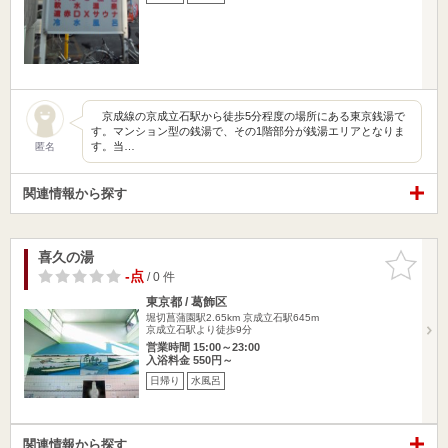
京成線の京成立石駅から徒歩5分程度の場所にある東京銭湯で
す。マンション型の銭湯で、その1階部分が銭湯エリアとなりま
す。当…
匿名
関連情報から探す
喜久の湯
お気に入
りに追加
-点
/ 0 件
東京都 / 葛飾区
堀切菖蒲園駅2.65km
京成立石駅645m
京成立石駅より徒歩9分
営業時間 15:00～23:00
入浴料金 550円～
日帰り
水風呂
関連情報から探す