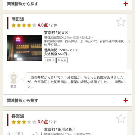
関連情報から探す
岡田湯
お気に入
りに追加
4.0点
/ 2 件
東京都 / 足立区
堀切菖蒲園駅4.64km
西新井駅819m
東武伊勢崎線「西新井駅」より徒歩12分 首都高速中央環状
線 千住新…
営業時間 15:00～23:30
入浴料金 550円～
日帰り
水風呂
西新井駅から歩いて１５分程度か、ちょっと距離がありました
が、今回訪問した岡田湯は、新築の綺麗な銭湯でした。 湯殿の
ラ…
匿名
関連情報から探す
喜楽湯
お気に入
りに追加
3.0点
/ 2 件
東京都 / 荒川区荒川
堀切菖蒲園駅4.65km
三河島駅226m