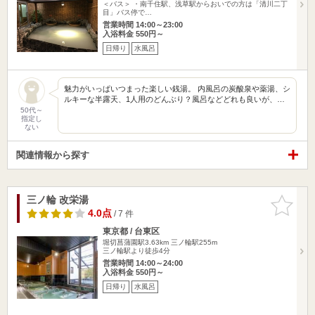
＜バス＞ ・南千住駅、浅草駅からおいでの方は「清川二丁
目」バス停で…
営業時間 14:00～23:00
入浴料金 550円～
日帰り
水風呂
魅力がいっぱいつまった楽しい銭湯。 内風呂の炭酸泉や薬湯、シ
ルキーな半露天、1人用のどんぶり？風呂などどれも良いが、…
50代～
指定し
ない
関連情報から探す
三ノ輪 改栄湯
お気に入
りに追加
4.0点
/ 7 件
東京都 / 台東区
堀切菖蒲園駅3.63km
三ノ輪駅255m
三ノ輪駅より徒歩4分
営業時間 14:00～24:00
入浴料金 550円～
日帰り
水風呂