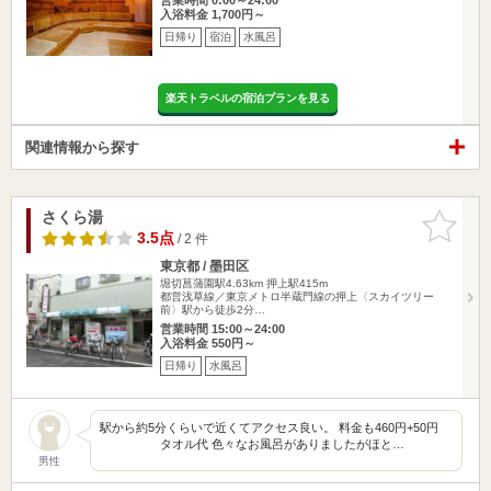
入浴料金 1,700円～
日帰り
宿泊
水風呂
楽天トラベルの宿泊プランを見る
関連情報から探す
さくら湯
お気に入
りに追加
3.5点
/ 2 件
東京都 / 墨田区
堀切菖蒲園駅4.63km
押上駅415m
都営浅草線／東京メトロ半蔵門線の押上〈スカイツリー
前〉駅から徒歩2分…
営業時間 15:00～24:00
入浴料金 550円～
日帰り
水風呂
駅から約5分くらいで近くてアクセス良い。 料金も460円+50円
タオル代 色々なお風呂がありましたがほと…
男性