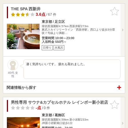
THE SPA 西新井
お気に入
りに追加
3.6点
/ 67 件
東京都 / 足立区
堀切菖蒲園駅4.57km
西新井駅273m
東武スカイツリーライン「西新井駅」西口より徒歩3分環
状７号線より満願…
営業時間 10:00～23:00
入浴料金 550円～
日帰り
水風呂
凄く気持ちいいです。 疲れも取れました。
40代 女
性
関連情報から探す
男性専用 サウナ&カプセルホテル レインボー新小岩店
お気に入
りに追加
-点
/ 0 件
東京都 / 葛飾区
堀切菖蒲園駅4.59km
新小岩駅233m
JR新小岩駅南口徒歩1分
営業時間 0:00～24:00