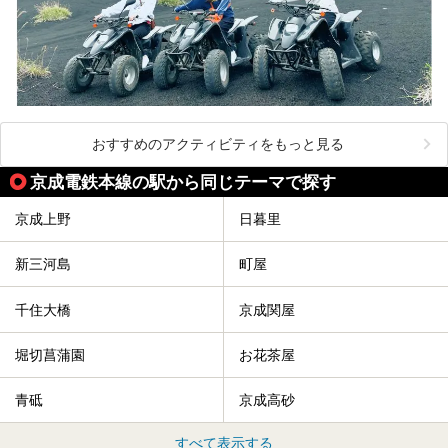
おすすめのアクティビティをもっと見る
京成電鉄本線の駅から同じテーマで探す
京成上野
日暮里
新三河島
町屋
千住大橋
京成関屋
堀切菖蒲園
お花茶屋
青砥
京成高砂
すべて表示する