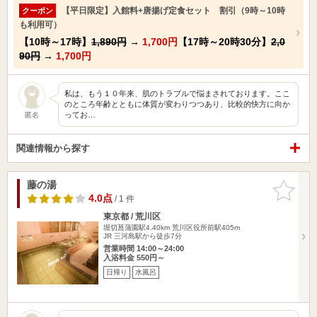
【平日限定】入館料+唐揚げ定食セット 割引（9時～10時
クーポン
も利用可）
【10時～17時】
1,890円
→
1,700円
【17時～20時30分】
2,0
90円
→
1,700円
私は、もう１０年来、肌のトラブルで悩まされております。ここ
のところ年齢とともに体質が変わりつつあり、比較的快方に向か
ってお…
匿名
関連情報から探す
藤の湯
お気に入
りに追加
4.0点
/ 1 件
東京都 / 荒川区
堀切菖蒲園駅4.40km
荒川区役所前駅405m
JR 三河島駅から徒歩7分
営業時間 14:00～24:00
入浴料金 550円～
日帰り
水風呂