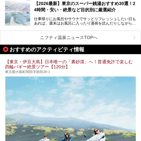
を旅の目的とする「サ旅」や自分へのご褒美のための宿泊な
【2026最新】東京のスーパー銭湯おすすめ30選！2
ど、自分の好きなタイミングで好きなだけサ活ができるのが
4時間・安い・絶景など目的別に厳選紹介
魅力です。
仕事帰りにお風呂やサウナでサッとリフレッシュしたい日も
最近では、男性専用施設だけでなく、カップルや女性に嬉し
あれば、週末はお風呂に入ったり漫画を読んだりしながら一
い個室サウナも増えてきました。
日中ダラダラ過ごしたい日もあると思います。
この記事では、東京都内にある24時間営業のサウナの中か
また、終電を逃してしまい、「このまま朝までゆっくりでき
ら、特におすすめしたい施設14選をご紹介します。
ニフティ温泉ニュースTOPへ
る場所があれば」と探した経験がある人も多いのではないで
宿泊可能な施設もピックアップしているので、ぜひチェック
しょうか。
してみてください。
おすすめのアクティビティ情報
そこで本記事では、東京でおすすめのスーパー銭湯を、目的
別に厳選した30施設からご紹介します。
【東京・伊豆大島】日本唯一の「裏砂漠」へ！普通免許で楽しむ
24時間営業で宿泊できる施設や、1,000円以下で楽しめる安
四輪バギー絶景ツアー【120分】
い施設、デートや休日レジャーにもぴったりなエンタメ要素
が充実した施設など、利用のシーンに合わせて参考にしてく
東京都大島町岡田字助田28-1
ださい。