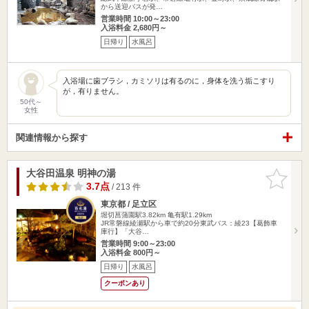
から送迎バスが発…
営業時間 10:00～23:00
入浴料金 2,680円～
日帰り
水風呂
入浴場に歯ブラシ，カミソリは有るのに，身体を洗う垢こすり
が，有りません。
50代～
女性
関連情報から探す
大谷田温泉 明神の湯
お気に入
りに追加
3.7点
/ 213 件
東京都 / 足立区
堀切菖蒲園駅3.82km
亀有駅1.29km
JR常磐線綾瀬駅から車で約20分東武バス：綾23【葛飾車
庫行】「大谷…
営業時間 9:00～23:00
入浴料金 800円～
日帰り
水風呂
クーポンあり