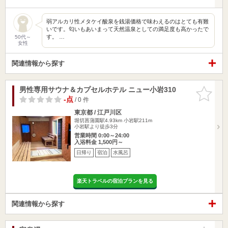
弱アルカリ性メタケイ酸泉を銭湯価格で味わえるのはとても有難
いです。匂いもあいまって天然温泉としての満足度も高かったで
す。 …
50代～
女性
関連情報から探す
男性専用サウナ＆カプセルホテル ニュー小岩310
お気に入
りに追加
-点
/ 0 件
東京都 / 江戸川区
堀切菖蒲園駅4.93km
小岩駅211m
小岩駅より徒歩3分
営業時間 0:00～24:00
入浴料金 1,500円～
日帰り
宿泊
水風呂
楽天トラベルの宿泊プランを見る
関連情報から探す