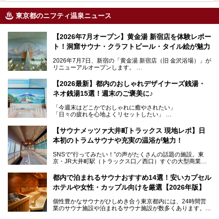
東京都のニフティ温泉ニュース
【2026年7月オープン】黄金湯 新宿店を体験レポー
ト！洞窟サウナ・クラフトビール・タイル絵が魅力
2026年7月7日、新宿の「黄金湯 新宿店（旧 金沢浴場）」が
リニューアルオープンします。
レトロでノスタルジックなタイル絵はそのまま、昔からここ
【2026最新】都内のおしゃれデザイナーズ銭湯・
を知る地元の人にも、新しく足を運んでくれる人にも愛され
ネオ銭湯15選！週末のご褒美に♪
る、今の時代の"銭湯"として生まれ変わりました。洞窟のよ
うなユニークなサウナ、自家醸造のクラフトビールが飲める
「今週末はどこかでおしゃれに癒やされたい」
ビアバーなど、新しく登場したスポットも併せて紹介しま
「日々の疲れを心地よくリセットしたい」
す。充実した設備があるのに、基本の入浴料が銭湯価格の5
──そんなときにおすすめなのが、今、都内で大きなブーム
50円というのも嬉しすぎます！
となっている新しいスタイルの銭湯です。
【サウナメッツァ大井町トラックス 現地レポ】日
本初のトラムサウナや充実の温浴が魅力！
最近、SNSやメディアで「デザイナーズ銭湯」や「ネオ銭
湯」という言葉をよく耳にしませんか？
SNSで“行ってみたい！”の声がたくさんの話題の施設。東
京・JR大井町駅（トラックス口／西口）すぐの大型商業施
本記事では、そもそもこれらがどんな銭湯なのか、その気に
設・大井町 トラックスに、2026年3月28日、「サウナメッ
なる違いを分かりやすく解説！さらに、都内で絶対に外せな
ツァ大井町トラックス」がニューオープン。施設の様子をレ
いおしゃれな名店15選を、おすすめの順番で一挙にご紹介
都内で泊まれるサウナおすすめ14選！安いカプセル
ポ―トします。
します。
ホテルや女性・カップル向けを厳選【2026年版】
個性豊かなサウナがひしめき合う東京都内には、24時間営
業のサウナ施設や泊まれるサウナ施設が数多くあります。
終電を逃した深夜の利用に限らず、時間を気にしないサウナ