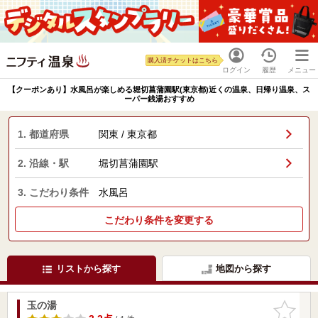
購入済チケットはこちら
ログイン
履歴
メニュー
【クーポンあり】水風呂が楽しめる堀切菖蒲園駅(東京都)近くの温泉、日帰り温泉、ス
ーパー銭湯おすすめ
1. 都道府県
関東 / 東京都
2. 沿線・駅
堀切菖蒲園駅
3. こだわり条件
水風呂
こだわり条件を変更する
リストから探す
地図から探す
玉の湯
お気に入
りに追加