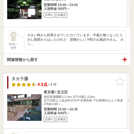
営業時間 15:00～23:00
入浴料金 550円～
日帰り
水風呂
小さい時から利用させていただいています。中庭が無くなったり
少し様変わりはしたけれど、昔懐かしい下町のお風呂やさん。 ホ
ッ…
50代～
女性
関連情報から探す
タカラ湯
お気に入
りに追加
4.5点
/ 4 件
東京都 / 足立区
堀切菖蒲園駅3.17km
北千住駅1.22km
北千住駅より徒歩約20分中央環状線 千住新橋出口より国道
4号線を南へ…
営業時間 15:00～22:45
入浴料金 550円～
日帰り
水風呂