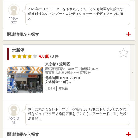
2020年にリニューアルをされたそうで、とても綺麗な施設です。
備え付けはシャンプー・コンディショナー・ボディソープに加
え…
50代～
女性
関連情報から探す
大勝湯
お気に入
りに追加
4.0点
/ 8 件
東京都 / 荒川区
堀切菖蒲園駅3.74km
三ノ輪橋駅103m
都電荒川線 三ノ輪駅から徒歩1分
営業時間 10:00～21:00
入浴料金 550円～
日帰り
水風呂
休日に気ままなレトロツアーを堪能し、昭和にトリップしたかの
様なジョイフル三ノ輪商店街をてくてく。アーケードに面した銭
湯を発…
40代 男
性
関連情報から探す