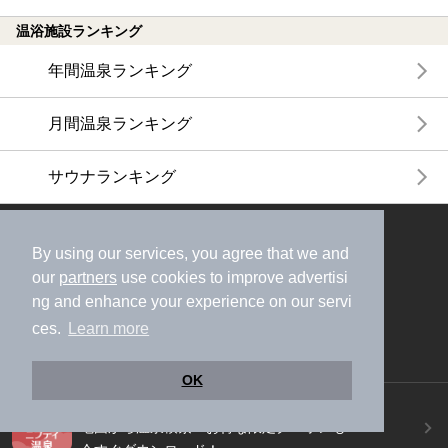
温浴施設ランキング
年間温泉ランキング
月間温泉ランキング
サウナランキング
ニフティ温泉公式アカウントをフォローして
By using our services, you agree that we and
おトク情報やクーポン情報を受け取ろう
our
partners
use cookies to improve advertisi
ng and enhance your experience on our servi
ces.
Learn more
OK
ニフティ温泉アプリ
地図から温泉検索！お得な限定クーポンも！