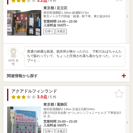
3.2点
/ 4 件
東京都 / 足立区
堀切菖蒲園駅1.36km
綾瀬駅473m
東京メトロ千代田線「綾瀬」駅下車、東口徒歩6分
営業時間 14:00～22:00
入浴料金 550円～
日帰り
水風呂
普通の綺麗な銭湯。脱衣所が狭かったのと、下町のおばちゃんた
ちで賑わっていて、ちょっと圧倒され落ち着かなかった。ジャン
プーと…
40代 女
性
関連情報から探す
アクアドルフィンランド
お気に入
りに追加
3.0点
/ 5 件
東京都 / 葛飾区
堀切菖蒲園駅2.13km
京成立石駅339m
[新小53]文化会館･かつしかシンフォニーヒルズ 下車徒歩2
分 京…
営業時間 15:00～23:20
入浴料金 550円～
日帰り
水風呂