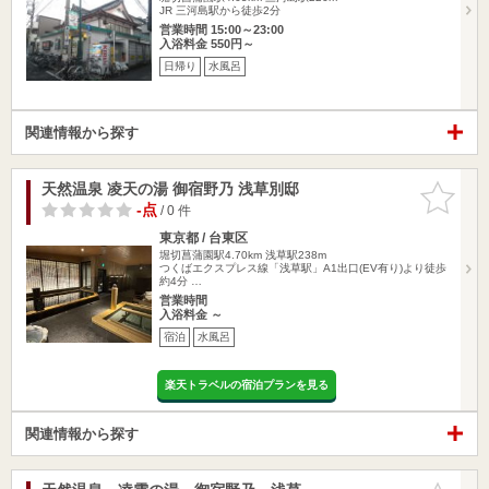
JR 三河島駅から徒歩2分
営業時間 15:00～23:00
入浴料金 550円～
日帰り
水風呂
関連情報から探す
天然温泉 凌天の湯 御宿野乃 浅草別邸
お気に入
りに追加
-点
/ 0 件
東京都 / 台東区
堀切菖蒲園駅4.70km
浅草駅238m
つくばエクスプレス線「浅草駅」A1出口(EV有り)より徒歩
約4分 …
営業時間
入浴料金 ～
宿泊
水風呂
楽天トラベルの宿泊プランを見る
関連情報から探す