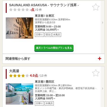
SAUNALAND ASAKUSA - サウナランド浅草 -
お気に入
りに追加
-点
/ 0 件
東京都 / 台東区
堀切菖蒲園駅4.82km
浅草駅96m
浅草駅から徒歩2分
営業時間 9:00～23:00
入浴料金 16,000円～
日帰り
宿泊
水風呂
楽天トラベルの宿泊プランを見る
関連情報から探す
大黒湯
お気に入
りに追加
4.0点
/ 13 件
東京都 / 墨田区
堀切菖蒲園駅4.92km
押上駅639m
東京メトロ半蔵門線・東武伊勢崎線、都営地下鉄浅草線・
京成押上線、押上…
営業時間 15:00～翌10:00
入浴料金 550円～
日帰り
水風呂