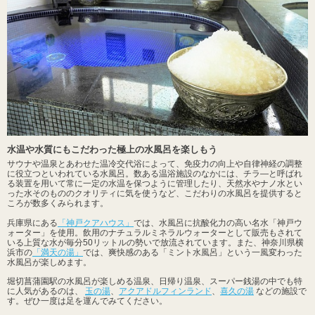
水温や水質にもこだわった極上の水風呂を楽しもう
サウナや温泉とあわせた温冷交代浴によって、免疫力の向上や自律神経の調整
に役立つといわれている水風呂。数ある温浴施設のなかには、チラ―と呼ばれ
る装置を用いて常に一定の水温を保つように管理したり、天然水やナノ水とい
った水そのもののクオリティに気を使うなど、こだわりの水風呂を提供すると
ころが数多くみられます。
兵庫県にある
「神戸クアハウス」
では、水風呂に抗酸化力の高い名水「神戸ウ
ォーター」を使用。飲用のナチュラルミネラルウォーターとして販売もされて
いる上質な水が毎分50リットルの勢いで放流されています。また、神奈川県横
浜市の
「満天の湯」
では、爽快感のある「ミント水風呂」という一風変わった
水風呂が楽しめます。
堀切菖蒲園駅の水風呂が楽しめる温泉、日帰り温泉、スーパー銭湯の中でも特
に人気があるのは、
玉の湯
、
アクアドルフィンランド
、
喜久の湯
などの施設で
す。ぜひ一度は足を運んでみてください。