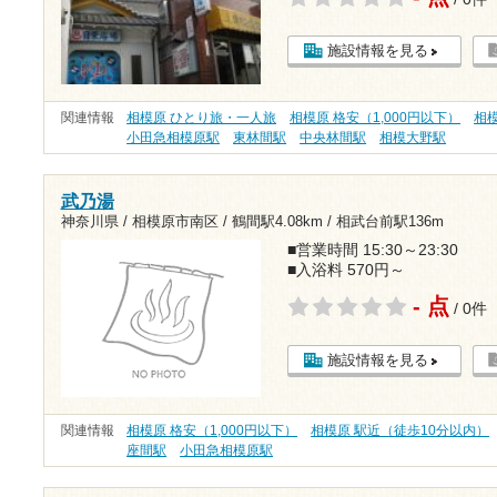
施設情報を見る
関連情報
相模原 ひとり旅・一人旅
相模原 格安（1,000円以下）
相
小田急相模原駅
東林間駅
中央林間駅
相模大野駅
武乃湯
神奈川県 / 相模原市南区 /
鶴間駅4.08km
/
相武台前駅136m
■営業時間 15:30～23:30
■入浴料 570円～
- 点
/ 0件
施設情報を見る
関連情報
相模原 格安（1,000円以下）
相模原 駅近（徒歩10分以内）
座間駅
小田急相模原駅