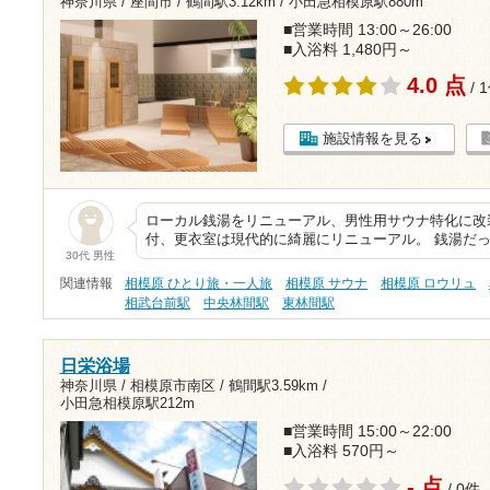
神奈川県 / 座間市 /
鶴間駅3.12km
/
小田急相模原駅880m
■営業時間 13:00～26:00
■入浴料 1,480円～
4.0 点
/ 
施設情報を見る
ローカル銭湯をリニューアル、男性用サウナ特化に改
付、更衣室は現代的に綺麗にリニューアル。 銭湯だ
30代 男性
関連情報
相模原 ひとり旅・一人旅
相模原 サウナ
相模原 ロウリュ
相武台前駅
中央林間駅
東林間駅
日栄浴場
神奈川県 / 相模原市南区 /
鶴間駅3.59km
/
小田急相模原駅212m
■営業時間 15:00～22:00
■入浴料 570円～
- 点
/ 0件