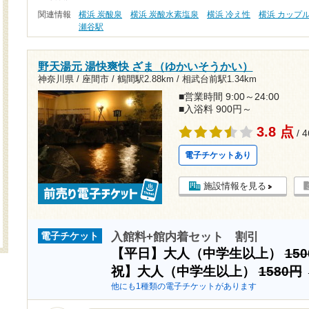
関連情報
横浜 炭酸泉
横浜 炭酸水素塩泉
横浜 冷え性
横浜 カップ
瀬谷駅
野天湯元 湯快爽快 ざま（ゆかいそうかい）
神奈川県 / 座間市 /
鶴間駅2.88km
/
相武台前駅1.34km
■営業時間 9:00～24:00
■入浴料 900円～
3.8 点
/ 
電子チケットあり
施設情報を見る
入館料+館内着セット 割引
電子チケット
【平日】大人（中学生以上）
15
祝】大人（中学生以上）
1580円
他にも1種類の電子チケットがあります