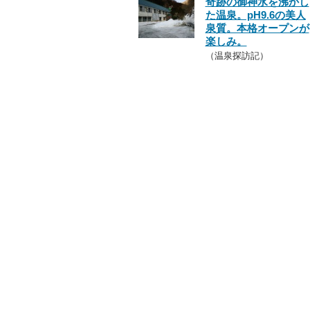
奇跡の御神水を沸かし
た温泉。pH9.6の美人
泉質。本格オープンが
楽しみ。
（温泉探訪記）