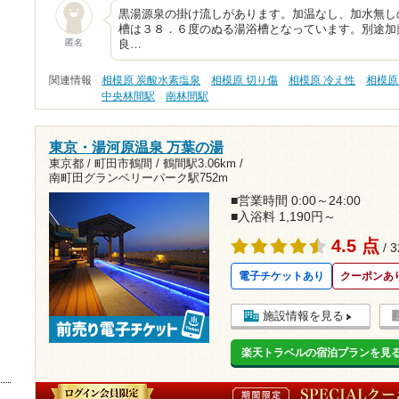
黒湯源泉の掛け流しがあります。加温なし、加水無し
槽は３８．６度のぬる湯浴槽となっています。別途加
匿名
良…
関連情報
相模原 炭酸水素塩泉
相模原 切り傷
相模原 冷え性
相模原
中央林間駅
南林間駅
東京・湯河原温泉 万葉の湯
東京都 / 町田市鶴間 /
鶴間駅3.06km
/
南町田グランベリーパーク駅752m
■営業時間 0:00～24:00
■入浴料 1,190円～
4.5 点
/ 
電子チケットあり
クーポンあ
施設情報を見る
楽天トラベルの宿泊プランを見