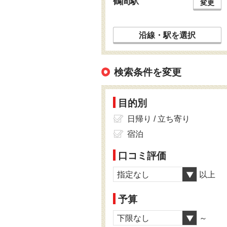
鶴間駅
変更
沿線・駅を選択
検索条件を変更
目的別
日帰り / 立ち寄り
宿泊
口コミ評価
指定なし
以上
予算
下限なし
～