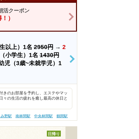
朝活クーポン
>
お得！）
生以上）1名
2950円
→
2
（小学生）1名
1430円
>
幼児（3歳~未就学児）1
付きのお部屋を予約し、エステやマッ
日々の生活の疲れを癒し最高の休日と
きみ野駅
南林間駅
中央林間駅
鶴間駅
日帰り