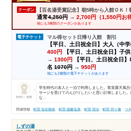
【百名湯受賞記念】朝5時から入館ＯＫ！
クーポン
通常
4,250円
→
2,700円（1,550円
他にも3種類のクーポンがあります
マル得セット日帰り入館 割引
電子チケット
【平日、土日祝全日】大人（中学
400円
【平日、土日祝全日】子供
→
1300円
【平日、土日祝全日】
名
1070円
→
950円
他にも2種類の電子チケットがあります
学生時代の友人と一泊で利用しました。客室露天風呂
サージを受けてのんびりしたいと思い計画しました。
50代～ 女性
な…
関連情報
町田 塩化物泉
町田 硫酸塩泉
町田 宿泊
町田 切り傷
つ
しずの湯