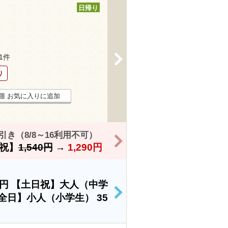
日帰り
>
61件
り
お気に入りに追加
き（8/8～16利用不可）
>
祝】
1,540円
→
1,290円
0円
【土日祝】大人（中学
>
全日】小人（小学生）
35