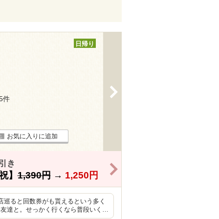
日帰り
>
25件
お気に入りに追加
引き
>
祝】
1,390円
→
1,250円
4店巡ると回数券がも貰えるという多く
る友達と。せっかく行くなら普段いく…