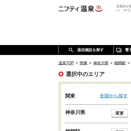
水風呂が
パ、 サ
温浴施設を探す
電
温泉TOP
>
関東
>
神奈川県
>
鶴間駅
>
選択中のエリア
全国から探す
関東
神奈川県
変更