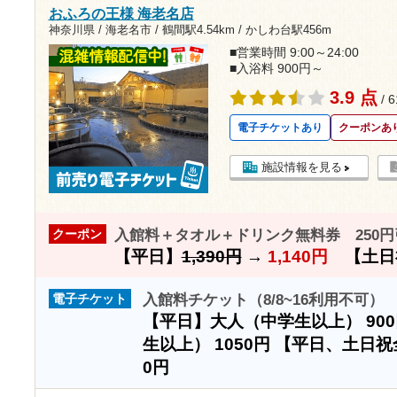
おふろの王様 海老名店
神奈川県 / 海老名市 /
鶴間駅4.54km
/
かしわ台駅456m
■営業時間 9:00～24:00
■入浴料 900円～
3.9 点
/ 
電子チケットあり
クーポンあ
施設情報を見る
入館料＋タオル＋ドリンク無料券 250円引
クーポン
【平日】
1,390円
→
1,140円
【土日
入館料チケット（8/8~16利用不可）
電子チケット
【平日】大人（中学生以上）
90
生以上）
1050円
【平日、土日祝
0円