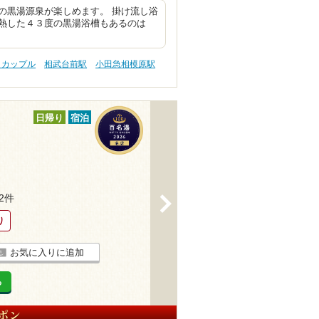
の黒湯源泉が楽しめます。 掛け流し浴
熱した４３度の黒湯浴槽もあるのは
 カップル
相武台前駅
小田急相模原駅
日帰り
宿泊
32件
>
り
お気に入りに追加
る