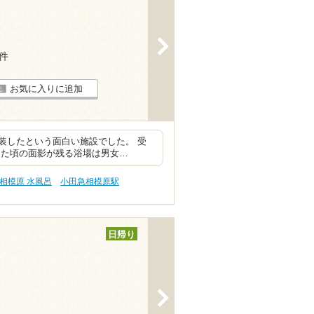
>
1件
お気に入りに追加
装したという面白い施設でした。 受
った頃の面影が残る浴場は男女…
相模原 水風呂
小田急相模原駅
日帰り
>