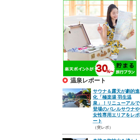
温泉レポート
サウナ＆露天が劇的進
化「極楽湯 羽生温
泉」！リニューアルで
登場のバレルサウナや
女性専用エリアをレポ
ート
（突レポ）