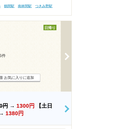
ル
鶴間駅
南林間駅
つきみ野駅
日帰り
>
46件
お気に入りに追加
00円
→
1300円
【土日
>
→
1380円