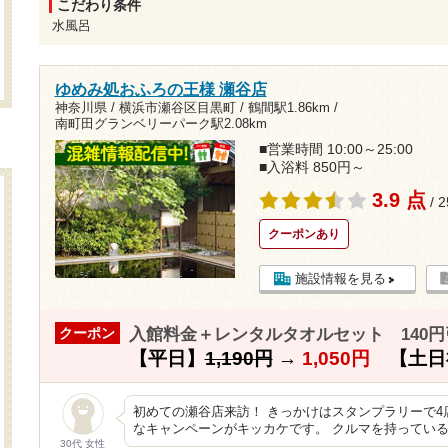
こだわり条件
水風呂
ゆめみ処おふろの王様 瀬谷店
神奈川県 / 横浜市瀬谷区目黒町 /
鶴間駅1.86km
/
南町田グランベリーパーク駅2.08km
■営業時間 10:00～25:00
■入浴料 850円～
3.9 点
/ 
クーポンあり
施設情報を見る
入館料金＋レンタルタオルセット 140円
クーポン
【平日】
1,190円
→
1,050円
【土日
初めての瀬谷店来訪！ きっかけはスタンプラリーで
なキャンペーンがキッカケです。 クルマを持ってい
30代 女性