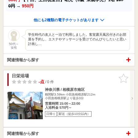
0円
→
950円
他にも2種類の電子チケットがあります
学生時代の友人と一泊で利用しました。客室露天風呂付きのお部
屋を予約し、エステやマッサージを受けてのんびりしたいと思い
計画し…
50代～
女性
関連情報から探す
日栄浴場
お気に入
りに追加
-点
/ 0 件
神奈川県 / 相模原市南区
鶴間駅3.59km
小田急相模原駅212m
小田急相模原駅より徒歩3分
営業時間 15:00～22:00
入浴料金 570円～
日帰り
駅近（徒歩10分以内）
関連情報から探す