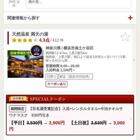
画の充…
30代 女
性
関連情報から探す
天然温泉 満天の湯
お気に入
りに追加
4.3点
/ 412 件
神奈川県 / 横浜市保土ケ谷区
鶴間駅11.97km
上星川駅54m
相鉄線「上星川駅」南口より徒歩1分保土ヶ谷バイパス新
桜ヶ丘ICから環…
営業時間 6:00～25:00
入浴料金 1,100円～
日帰り
駅近（徒歩10分以内）
クーポンあり
【百名湯受賞記念】入浴+レンタルタオル+今治タオルサ
期間限定
ウナマスク 630円引き
【平日】
3,530円
→
2,900円
【土日祝】
3,630円
→
3,000
円