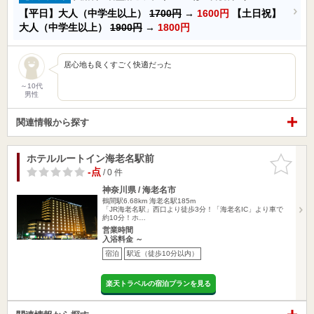
【平日】大人（中学生以上）
1700円
→
1600円
【土日祝】
大人（中学生以上）
1900円
→
1800円
居心地も良くすごく快適だった
～10代
男性
関連情報から探す
ホテルルートイン海老名駅前
お気に入
りに追加
-点
/ 0 件
神奈川県 / 海老名市
鶴間駅6.68km
海老名駅185m
「JR海老名駅」西口より徒歩3分！「海老名IC」より車で
約10分！ホ…
営業時間
入浴料金 ～
宿泊
駅近（徒歩10分以内）
楽天トラベルの宿泊プランを見る