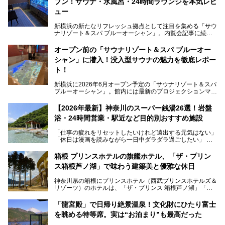
プン！サウナ・水風呂・24時間ラウンジを本気レビ
ュー
新横浜の新たなリフレッシュ拠点として注目を集める「サウ
ナリゾート＆スパ ブルーオーシャン」。内覧会記事に続
き、今回は実際に体験してみたリアルな様子をレポートしま
す。サウナや水風呂の気持ちよさはもちろん、リラックスス
オープン前の「サウナリゾート＆スパ ブルーオー
ペースの過ごしやすさまで徹底チェック。新横浜エリアで日
シャン」に潜入！没入型サウナの魅力を徹底レポー
常の疲れをリセットしたい人、ライブやスポーツ観戦遠征組
は必見です。
ト！
新横浜に2026年6月オープン予定の「サウナリゾート＆スパ
ブルーオーシャン」。館内には最新のプロジェクションマッ
ピングが多用され、まるで世界を旅しているかのような圧倒
的な“没入感（イマーシブ）”を体験できます。
【2026年最新】神奈川のスーパー銭湯26選！岩盤
浴・24時間営業・駅近など目的別おすすめ施設
「仕事の疲れをリセットしたいけれど遠出する元気はない」
今回は、そんな大注目の施設に一足先にお邪魔し、その全貌
「休日は漫画を読みながら一日中ダラダラ過ごしたい」
を見学させていただきました！
「子ども連れでも気兼ねなく、家事を忘れてリフレッシュし
たい」
サウナ室の中に咲き誇る桜、魚たちが泳ぐ水風呂、そしてバ
箱根 プリンスホテルの旗艦ホテル、「ザ・プリン
リのビーチを思わせる休憩スペース…。驚きの連続だった館
ス箱根芦ノ湖」で味わう建築美と優雅な休日
そんな「癒やされたい」という願いを叶えてくれるのが、神
内の様子をレポートします！
奈川県のスーパー銭湯。
神奈川県の箱根にプリンスホテル（西武プリンスホテルズ＆
神奈川県には、サウナや岩盤浴、一日中遊べるエンタメ施設
リゾーツ）のホテルは、「ザ・プリンス 箱根芦ノ湖」「芦
など、“非日常”を味わえるスーパー銭湯が数多く揃っていま
ノ湖畔 蛸川温泉 龍宮殿」「箱根湯の花プリンスホテル」
す。しかし、選択肢が多いからこそ「どの施設か迷ってしま
「箱根仙石原プリンスホテル」と4軒あり、今回ご紹介する
う」という人も多いはず。
「龍宮殿」で日帰り絶景温泉！文化財にひたり富士
「ザ・プリンス 箱根芦ノ湖」は、その中でもフラッグシッ
を眺める特等席。実は“お泊まり”も最高だった
プ（旗艦）に位置づけられる特別なホテルです。
そこで今回は、神奈川県内の人気施設26選を「安さ」「岩
盤浴・漫画の充実度」「景色の良さ」「高級感」「深夜営