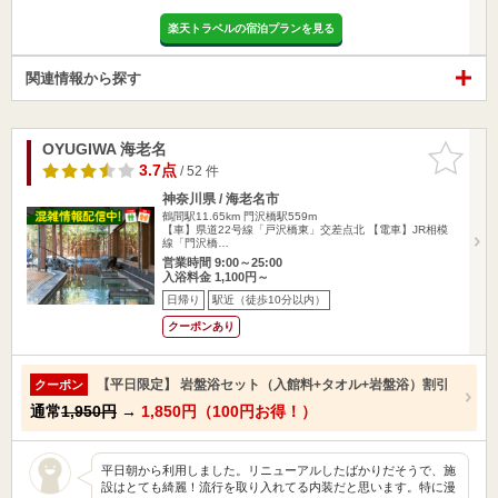
楽天トラベルの宿泊プランを見る
関連情報から探す
OYUGIWA 海老名
お気に入
りに追加
3.7点
/ 52 件
神奈川県 / 海老名市
鶴間駅11.65km
門沢橋駅559m
【車】県道22号線「戸沢橋東」交差点北 【電車】JR相模
線「門沢橋…
営業時間 9:00～25:00
入浴料金 1,100円～
日帰り
駅近（徒歩10分以内）
クーポンあり
【平日限定】 岩盤浴セット（入館料+タオル+岩盤浴）割引
クーポン
通常
1,950円
→
1,850円（100円お得！）
平日朝から利用しました。リニューアルしたばかりだそうで、施
設はとても綺麗！流行を取り入れてる内装だと思います。特に漫