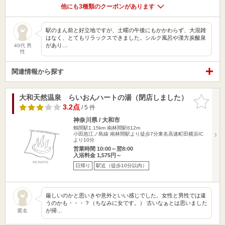
他にも3種類のクーポンがあります
駅のまん前と好立地ですが、土曜の午後にもかかわらず、大混雑
はなく、とてもリラックスできました。シルク風呂や漢方炭酸泉
があり…
40代 男
性
関連情報から探す
大和天然温泉 らいおんハートの湯（閉店しました）
お気に入
りに追加
3.2点
/ 5 件
神奈川県 / 大和市
鶴間駅1.15km
南林間駅612m
小田急江ノ島線 南林間駅より徒歩7分東名高速町田横浜IC
より10分
営業時間 10:00～翌8:00
入浴料金 1,575円～
日帰り
駅近（徒歩10分以内）
厳しいのかと思いきや意外といい感じでした。女性と男性では違
うのかも・・・？（ちなみに女です。） 古いなぁとは思いました
が掃…
匿名