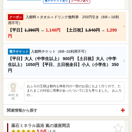
電子チケットあり
クーポンあり
入館料＋タオル＋ドリンク無料券 250円引き（8/8～16利
クーポン
用不可）
【平日】
1,390円
→
1,140円
【土日祝】
1,540円
→
1,290
円
入館料チケット（8/8~16利用不可）
電子チケット
【平日】大人（中学生以上）
900円
【土日祝】大人（中学
生以上）
1050円
【平日、土日祝全日】小人（小学生）
350
円
おふろの王様は都内も神奈川の一部のお店にもよく行くので、た
またまこの付近に用事があったついでに立ち寄りました。 おふろ
の…
40代 女
性
関連情報から探す
薬石ミネラル温浴 嵐の湯座間店
お気に入
りに追加
5.0点
/ 4 件