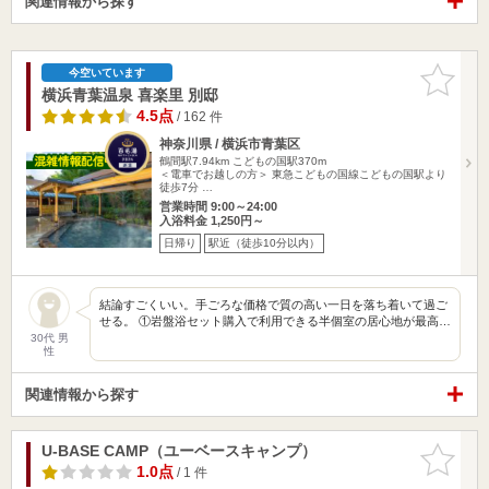
関連情報から探す
お気に入
今空いています
りに追加
横浜青葉温泉 喜楽里 別邸
4.5点
/ 162 件
神奈川県 / 横浜市青葉区
鶴間駅7.94km
こどもの国駅370m
＜電車でお越しの方＞ 東急こどもの国線こどもの国駅より
徒歩7分 …
営業時間 9:00～24:00
入浴料金 1,250円～
日帰り
駅近（徒歩10分以内）
結論すごくいい。手ごろな価格で質の高い一日を落ち着いて過ご
せる。 ①岩盤浴セット購入で利用できる半個室の居心地が最高…
30代 男
性
関連情報から探す
U-BASE CAMP（ユーベースキャンプ）
お気に入
りに追加
1.0点
/ 1 件