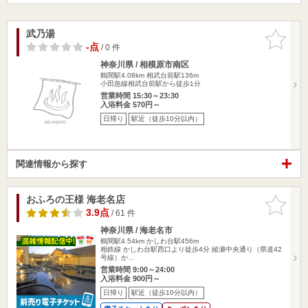
武乃湯
お気に入
りに追加
-点
/ 0 件
神奈川県 / 相模原市南区
鶴間駅4.08km
相武台前駅136m
小田急線相武台前駅から徒歩1分
営業時間 15:30～23:30
入浴料金 570円～
日帰り
駅近（徒歩10分以内）
関連情報から探す
おふろの王様 海老名店
お気に入
りに追加
3.9点
/ 61 件
神奈川県 / 海老名市
鶴間駅4.54km
かしわ台駅456m
相鉄線 かしわ台駅西口より徒歩4分 綾瀬中央通り（県道42
号線）か…
営業時間 9:00～24:00
入浴料金 900円～
日帰り
駅近（徒歩10分以内）