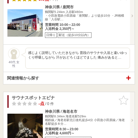
神奈川県 / 座間市
鶴間駅5.24km
入谷駅460m
・小田急電鉄小田原線「座間駅」より徒歩10分 ・JR相模
線「入谷駅…
営業時間 10:00～22:00
入浴料金 2,350円～
日帰り
駅近（徒歩10分以内）
感じよく説明していただきながら 普段のサウナや入浴と違いゆっ
くり呼吸しながら 汗がおどろくほどでました 痛みがあると…
40代 女
性
関連情報から探す
サウナスポットエビナ
お気に入
りに追加
-点
/ 0 件
神奈川県 / 海老名市
鶴間駅6.34km
海老名駅529m
相鉄線／海老名駅北口改札徒歩4分 小田急小田原線／海老
名駅徒歩８分…
営業時間 8:30～23:00
入浴料金 4,600円～