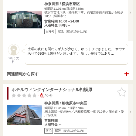
神奈川県 / 横浜市泉区
鶴間駅11.01km
踊場駅738m
横浜市営地下鉄・踊場駅下車。踊場交番前の側道から徒歩
10分（横浜市北…
営業時間 10:00～24:00
入浴料金 550円～
日帰り
駅近（徒歩10分以内）
土曜の夜にも関わらず人が少なく、ゆっくりできました。 サウナ
ありで690円は破格だと思います。 新しい施設ではあり…
20代 女
性
関連情報から探す
ホテルウィングインターナショナル相模原
お気に入
りに追加
-点
/ 0 件
神奈川県 / 相模原市中央区
鶴間駅11.35km
上溝駅578m
JR上溝駅⇒徒歩9分／JR相模原駅⇒車で10分／圏央道・愛
川相模原I…
営業時間
入浴料金 ～
宿泊
駅近（徒歩10分以内）