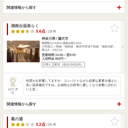
関連情報から探す
湘南台温泉らく
お気に入
りに追加
3.6点
/ 19 件
神奈川県 / 藤沢市
鶴間駅10.43km
湘南台駅216m
小田急江ノ島線・相鉄線・横浜市営地下鉄線「湘南台駅」
西口A・C出口か…
営業時間 10:00～翌9:00
入浴料金 850円～
日帰り
駅近（徒歩10分以内）
何度かお邪魔してますが、コンパクトながら必要な要素を備えた
良い温泉施設ですね。お値段もお財布に優しくなり頻繁に訪れた
いと思…
40代 男
性
関連情報から探す
葛の湯
お気に入
りに追加
3.2点
/ 26 件