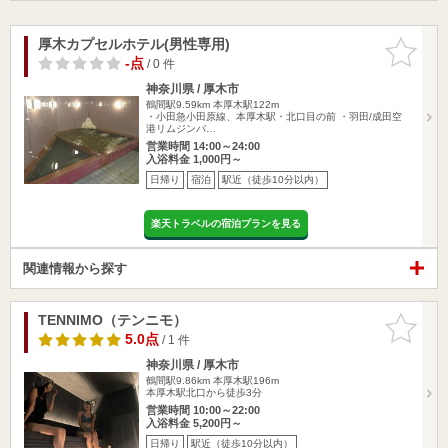
厚木カプセルホテル(男性専用)
お気に入
りに追加
-点
/ 0 件
神奈川県 / 厚木市
鶴間駅9.59km
本厚木駅122m
・小田急小田原線、本厚木駅・北口目の前 ・羽田/成田空
港リムジンバ…
営業時間 14:00～24:00
入浴料金 1,000円～
日帰り
宿泊
駅近（徒歩10分以内）
楽天トラベルの宿泊プランを見る
関連情報から探す
TENNIMO（テンニモ）
お気に入
りに追加
5.0点
/ 1 件
神奈川県 / 厚木市
鶴間駅9.86km
本厚木駅196m
本厚木駅北口から徒歩3分
営業時間 10:00～22:00
入浴料金 5,200円～
日帰り
駅近（徒歩10分以内）