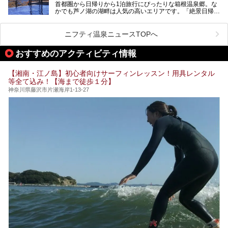
首都圏から日帰りから1泊旅行にぴったりな箱根温泉郷。な
昭和の日本を代表する建築家の一人、村野藤吾が芦ノ湖の畔
業」「駅近」など、目的別に厳選して紹介します。
かでも芦ノ湖の湖畔は人気の高いエリアです。「絶景日帰り
に建てた桃源郷のようなホテルがここ。自家源泉の温泉や、
今の気分にぴったりの施設を見つけて、最高のリフレッシュ
温泉 龍宮殿本館」は、露天風呂から芦ノ湖と富士山の両方
こだわりぬいた食もあわせて、このホテルの魅力をレポート
時間を過ごす参考にしていただけますと幸いです。
が楽しめるまさに眺望自慢の日帰り温泉。
します。
ニフティ温泉ニュースTOPへ
そしてここは全24室の「箱根 芦ノ湖畔蛸川温泉 龍宮殿」と
───
して宿泊もできます。宿泊者は「龍宮殿本館」の営業時間に
提供元：株式会社西武・プリンスホテルズワールドワイド
おすすめのアクティビティ情報
加えて、朝6時からの宿泊者専用時間帯にも「龍宮殿本館」
【PR】
のお風呂が利用できます。
この記事はザ・プリンス 箱根芦ノ湖のPR記事です。
【湘南・江ノ島】初心者向けサーフィンレッスン！用具レンタル
今回は日帰り温泉としての「絶景日帰り温泉 龍宮殿本館
等全て込み！【海まで徒歩１分】
（以下、龍宮殿本館）」と、旅館としての「箱根 芦ノ湖畔
蛸川温泉 龍宮殿（以下、龍宮殿）」の両方の魅力をたっぷ
神奈川県藤沢市片瀬海岸1-13-27
りお伝えします！
ここは箱根神社、九頭龍神社、白龍神社、箱根元宮と箱根の
4つの神社に囲まれたパワースポットです。
───
提供元：株式会社西武・プリンスホテルズワールドワイド
【PR】
この記事は箱根 芦ノ湖畔蛸川温泉 龍宮殿のPR記事です。