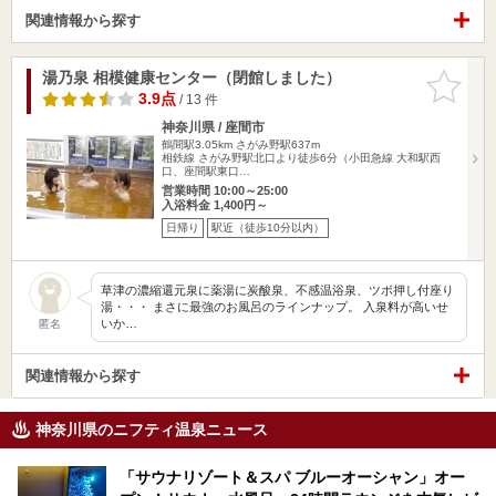
関連情報から探す
湯乃泉 相模健康センター（閉館しました）
お気に入
りに追加
3.9点
/ 13 件
神奈川県 / 座間市
鶴間駅3.05km
さがみ野駅637m
相鉄線 さがみ野駅北口より徒歩6分（小田急線 大和駅西
口、座間駅東口…
営業時間 10:00～25:00
入浴料金 1,400円～
日帰り
駅近（徒歩10分以内）
草津の濃縮還元泉に薬湯に炭酸泉、不感温浴泉、ツボ押し付座り
湯・・・ まさに最強のお風呂のラインナップ。 入泉料が高いせ
いか…
匿名
関連情報から探す
神奈川県のニフティ温泉ニュース
「サウナリゾート＆スパ ブルーオーシャン」オー