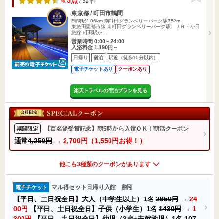
4.5点
/ 32 件
東京都 / 町田市鶴間
鶴間駅3.06km
南町田グランベリーパーク駅752m
東急田園都市線 南町田グランベリーパーク駅、ＪＲ・小田
急線 町田駅か…
営業時間 0:00～24:00
入浴料金 1,190円～
日帰り
宿泊
駅近（徒歩10分以内）
電子チケットあり
クーポンあり
楽天トラベルの宿泊プランを見る
【百名湯受賞記念】朝5時から入館ＯＫ！朝活クーポン
期間限定
通常
4,250円
→
2,700円（1,550円お得！）
他にも3種類のクーポンがあります
マル得セット日帰り入館 割引
電子チケット
【平日、土日祝全日】大人（中学生以上）1名
2950円
→
24
00円
【平日、土日祝全日】子供（小学生）1名
1430円
→
1
300円
【平日、土日祝全日】幼児（3歳~未就学児）1名
107