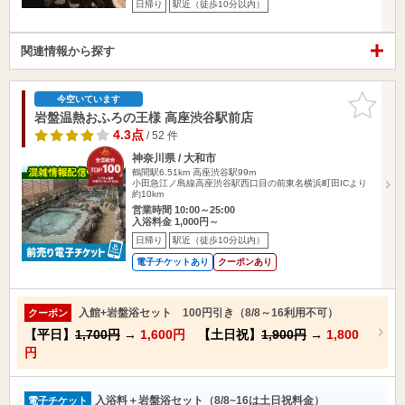
日帰り
駅近（徒歩10分以内）
関連情報から探す
お気に入
今空いています
りに追加
岩盤温熱おふろの王様 高座渋谷駅前店
4.3点
/ 52 件
神奈川県 / 大和市
鶴間駅6.51km
高座渋谷駅99m
小田急江ノ島線高座渋谷駅西口目の前東名横浜町田ICより
約10km
営業時間 10:00～25:00
入浴料金 1,000円～
日帰り
駅近（徒歩10分以内）
電子チケットあり
クーポンあり
入館+岩盤浴セット 100円引き（8/8～16利用不可）
クーポン
【平日】
1,700円
→
1,600円
【土日祝】
1,900円
→
1,800
円
入浴料＋岩盤浴セット（8/8~16は土日祝料金）
電子チケット