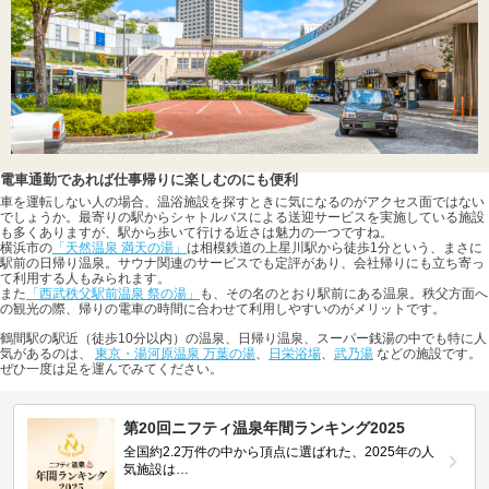
電車通勤であれば仕事帰りに楽しむのにも便利
車を運転しない人の場合、温浴施設を探すときに気になるのがアクセス面ではない
でしょうか。最寄りの駅からシャトルバスによる送迎サービスを実施している施設
も多くありますが、駅から歩いて行ける近さは魅力の一つですね。
横浜市の
「天然温泉 満天の湯」
は相模鉄道の上星川駅から徒歩1分という、まさに
駅前の日帰り温泉。サウナ関連のサービスでも定評があり、会社帰りにも立ち寄っ
て利用する人もみられます。
また
「西武秩父駅前温泉 祭の湯」
も、その名のとおり駅前にある温泉。秩父方面へ
の観光の際、帰りの電車の時間に合わせて利用しやすいのがメリットです。
鶴間駅の駅近（徒歩10分以内）の温泉、日帰り温泉、スーパー銭湯の中でも特に人
気があるのは、
東京・湯河原温泉 万葉の湯
、
日栄浴場
、
武乃湯
などの施設です。
ぜひ一度は足を運んでみてください。
第20回ニフティ温泉年間ランキング2025
全国約2.2万件の中から頂点に選ばれた、2025年の人
気施設は…