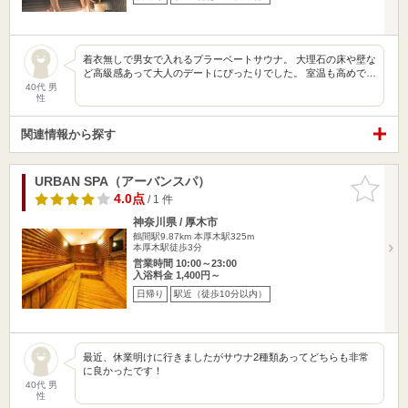
着衣無しで男女で入れるプラーベートサウナ。 大理石の床や壁な
ど高級感あって大人のデートにぴったりでした。 室温も高めで…
40代 男
性
関連情報から探す
URBAN SPA（アーバンスパ）
お気に入
りに追加
4.0点
/ 1 件
神奈川県 / 厚木市
鶴間駅9.87km
本厚木駅325m
本厚木駅徒歩3分
営業時間 10:00～23:00
入浴料金 1,400円～
日帰り
駅近（徒歩10分以内）
最近、休業明けに行きましたがサウナ2種類あってどちらも非常
に良かったです！
40代 男
性