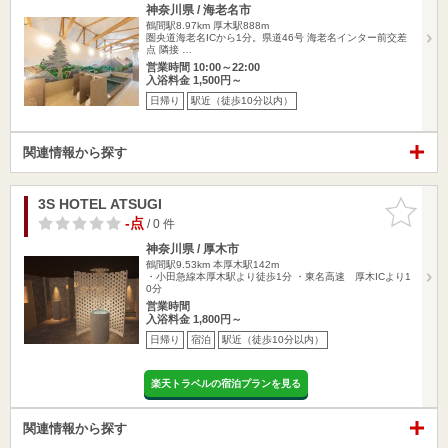
神奈川県 / 海老名市
鶴間駅8.97km
厚木駅888m
圏央道海老名ICから1分。県道46号 海老名インター前交差
点 隣接 …
営業時間 10:00～22:00
入浴料金 1,500円～
日帰り
駅近（徒歩10分以内）
関連情報から探す
3S HOTEL ATSUGI
お気に入
りに追加
-点
/ 0 件
神奈川県 / 厚木市
鶴間駅9.53km
本厚木駅142m
・小田急線本厚木駅より徒歩1分 ・東名高速 厚木ICより1
0分
営業時間
入浴料金 1,800円～
日帰り
宿泊
駅近（徒歩10分以内）
楽天トラベルの宿泊プランを見る
関連情報から探す