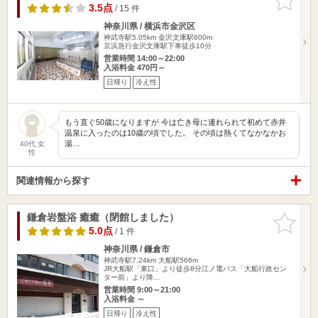
りに追加
3.5点
/ 15 件
神奈川県 / 横浜市金沢区
神武寺駅5.05km
金沢文庫駅600m
京浜急行金沢文庫駅下車徒歩10分
営業時間 14:00～22:00
入浴料金 470円～
日帰り
冷え性
もう直ぐ50歳になりますが 今は亡き母に連れられて初めて赤井
温泉に入ったのは10歳の頃でした。 その頃は熱くてなかなかお
湯…
40代 女
性
関連情報から探す
鎌倉岩盤浴 癒癒（閉館しました）
お気に入
りに追加
5.0点
/ 1 件
神奈川県 / 鎌倉市
神武寺駅7.24km
大船駅566m
JR大船駅「東口」より徒歩8分江ノ電バス「大船行政セン
ター前」より降…
営業時間 9:00～21:00
入浴料金 ～
日帰り
冷え性