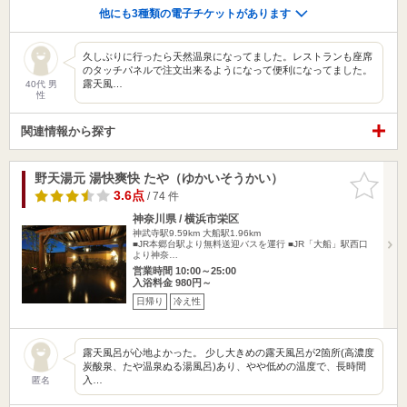
他にも3種類の電子チケットがあります
久しぶりに行ったら天然温泉になってました。レストランも座席
のタッチパネルで注文出来るようになって便利になってました。
露天風…
40代 男
性
関連情報から探す
野天湯元 湯快爽快 たや（ゆかいそうかい）
お気に入
りに追加
3.6点
/ 74 件
神奈川県 / 横浜市栄区
神武寺駅9.59km
大船駅1.96km
■JR本郷台駅より無料送迎バスを運行 ■JR「大船」駅西口
より神奈…
営業時間 10:00～25:00
入浴料金 980円～
日帰り
冷え性
露天風呂が心地よかった。 少し大きめの露天風呂が2箇所(高濃度
炭酸泉、たや温泉ぬる湯風呂)あり、やや低めの温度で、長時間
入…
匿名