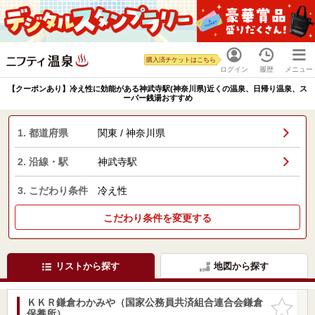
購入済チケットはこちら
ログイン
履歴
メニュー
【クーポンあり】冷え性に効能がある神武寺駅(神奈川県)近くの温泉、日帰り温泉、ス
ーパー銭湯おすすめ
1. 都道府県
関東 / 神奈川県
2. 沿線・駅
神武寺駅
3. こだわり条件
冷え性
こだわり条件を変更する
リストから探す
地図から探す
ＫＫＲ鎌倉わかみや（国家公務員共済組合連合会鎌倉
お気に入
保養所）
りに追加