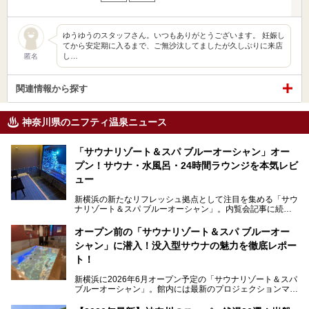
ゆうゆうのスタッフさん。いつもありがとうございます。 妊娠し
てから安定期に入るまで、ご無沙汰してましたが久しぶりに来店
し…
匿名
関連情報から探す
神奈川県のニフティ温泉ニュース
「サウナリゾート＆スパ ブルーオーシャン」オー
プン！サウナ・水風呂・24時間ラウンジを本気レビ
ュー
新横浜の新たなリフレッシュ拠点として注目を集める「サウ
ナリゾート＆スパ ブルーオーシャン」。内覧会記事に続
き、今回は実際に体験してみたリアルな様子をレポートしま
す。サウナや水風呂の気持ちよさはもちろん、リラックスス
オープン前の「サウナリゾート＆スパ ブルーオー
ペースの過ごしやすさまで徹底チェック。新横浜エリアで日
シャン」に潜入！没入型サウナの魅力を徹底レポー
常の疲れをリセットしたい人、ライブやスポーツ観戦遠征組
は必見です。
ト！
新横浜に2026年6月オープン予定の「サウナリゾート＆スパ
ブルーオーシャン」。館内には最新のプロジェクションマッ
ピングが多用され、まるで世界を旅しているかのような圧倒
的な“没入感（イマーシブ）”を体験できます。