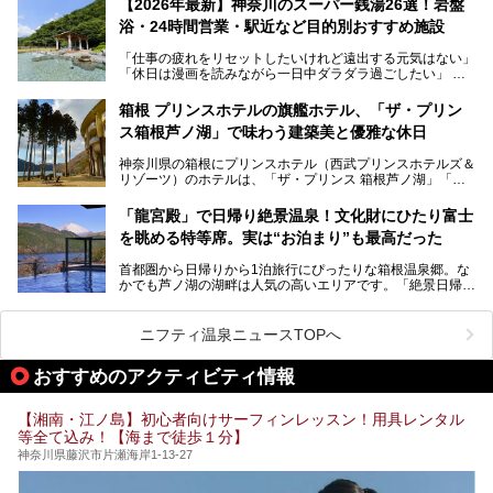
【2026年最新】神奈川のスーパー銭湯26選！岩盤
浴・24時間営業・駅近など目的別おすすめ施設
「仕事の疲れをリセットしたいけれど遠出する元気はない」
今回は、そんな大注目の施設に一足先にお邪魔し、その全貌
「休日は漫画を読みながら一日中ダラダラ過ごしたい」
を見学させていただきました！
「子ども連れでも気兼ねなく、家事を忘れてリフレッシュし
たい」
サウナ室の中に咲き誇る桜、魚たちが泳ぐ水風呂、そしてバ
箱根 プリンスホテルの旗艦ホテル、「ザ・プリン
リのビーチを思わせる休憩スペース…。驚きの連続だった館
ス箱根芦ノ湖」で味わう建築美と優雅な休日
そんな「癒やされたい」という願いを叶えてくれるのが、神
内の様子をレポートします！
奈川県のスーパー銭湯。
神奈川県の箱根にプリンスホテル（西武プリンスホテルズ＆
神奈川県には、サウナや岩盤浴、一日中遊べるエンタメ施設
リゾーツ）のホテルは、「ザ・プリンス 箱根芦ノ湖」「芦
など、“非日常”を味わえるスーパー銭湯が数多く揃っていま
ノ湖畔 蛸川温泉 龍宮殿」「箱根湯の花プリンスホテル」
す。しかし、選択肢が多いからこそ「どの施設か迷ってしま
「箱根仙石原プリンスホテル」と4軒あり、今回ご紹介する
う」という人も多いはず。
「龍宮殿」で日帰り絶景温泉！文化財にひたり富士
「ザ・プリンス 箱根芦ノ湖」は、その中でもフラッグシッ
を眺める特等席。実は“お泊まり”も最高だった
プ（旗艦）に位置づけられる特別なホテルです。
そこで今回は、神奈川県内の人気施設26選を「安さ」「岩
盤浴・漫画の充実度」「景色の良さ」「高級感」「深夜営
首都圏から日帰りから1泊旅行にぴったりな箱根温泉郷。な
昭和の日本を代表する建築家の一人、村野藤吾が芦ノ湖の畔
業」「駅近」など、目的別に厳選して紹介します。
かでも芦ノ湖の湖畔は人気の高いエリアです。「絶景日帰り
に建てた桃源郷のようなホテルがここ。自家源泉の温泉や、
今の気分にぴったりの施設を見つけて、最高のリフレッシュ
温泉 龍宮殿本館」は、露天風呂から芦ノ湖と富士山の両方
こだわりぬいた食もあわせて、このホテルの魅力をレポート
時間を過ごす参考にしていただけますと幸いです。
が楽しめるまさに眺望自慢の日帰り温泉。
します。
ニフティ温泉ニュースTOPへ
そしてここは全24室の「箱根 芦ノ湖畔蛸川温泉 龍宮殿」と
───
して宿泊もできます。宿泊者は「龍宮殿本館」の営業時間に
提供元：株式会社西武・プリンスホテルズワールドワイド
おすすめのアクティビティ情報
加えて、朝6時からの宿泊者専用時間帯にも「龍宮殿本館」
【PR】
のお風呂が利用できます。
この記事はザ・プリンス 箱根芦ノ湖のPR記事です。
【湘南・江ノ島】初心者向けサーフィンレッスン！用具レンタル
今回は日帰り温泉としての「絶景日帰り温泉 龍宮殿本館
等全て込み！【海まで徒歩１分】
（以下、龍宮殿本館）」と、旅館としての「箱根 芦ノ湖畔
蛸川温泉 龍宮殿（以下、龍宮殿）」の両方の魅力をたっぷ
神奈川県藤沢市片瀬海岸1-13-27
りお伝えします！
ここは箱根神社、九頭龍神社、白龍神社、箱根元宮と箱根の