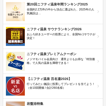
第20回ニフティ温泉年間ランキング2025
全国約2.2万件の中から頂点に選ばれた、2025年の人
気施設は…
ニフティ温泉 サウナランキング2026
おふろ好きユーザーの投票により、全国No.1サウナが
決定！
ニフティ温泉プレミアムクーポン
ノジマモバイル会員向け 通常よりもお得な「特別価
格」で人気の温泉を満喫できる！
【ニフティ温泉 百名湯2026】
行ってみたい施設に投票してプレゼントを当てよう！
（全10回開催 / 合計260名様）
岩盤浴特集