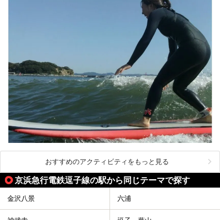
4つの神社に囲まれたパワースポットです。
───
提供元：株式会社西武・プリンスホテルズワールドワイド
【PR】
この記事は箱根 芦ノ湖畔蛸川温泉 龍宮殿のPR記事です。
おすすめのアクティビティをもっと見る
京浜急行電鉄逗子線の駅から同じテーマで探す
金沢八景
六浦