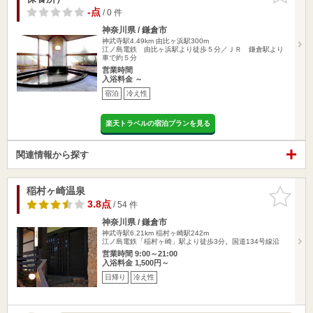
-点
/ 0 件
神奈川県 / 鎌倉市
神武寺駅4.49km
由比ヶ浜駅300m
江ノ島電鉄 由比ヶ浜駅より徒歩５分／ＪＲ 鎌倉駅より
車で約５分
営業時間
入浴料金 ～
宿泊
冷え性
楽天トラベルの宿泊プランを見る
関連情報から探す
稲村ヶ崎温泉
お気に入
りに追加
3.8点
/ 54 件
神奈川県 / 鎌倉市
神武寺駅6.21km
稲村ヶ崎駅242m
江ノ島電鉄「稲村ヶ崎」駅より徒歩3分。国道134号線沿
営業時間 9:00～21:00
入浴料金 1,500円～
日帰り
冷え性