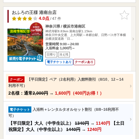
おふろの王様 港南台店
お気に入
りに追加
4.0点
/ 47 件
神奈川県 / 横浜市港南区
神武寺駅8.83km
港南台駅1.15km
神奈川中央交通、上大岡駅～本郷台駅、日野バス停下車横
浜横須賀道路「日…
営業時間 9:00～24:00
入浴料金 1,000円～
日帰り
冷え性
電子チケットあり
クーポンあり
【平日限定】ペア（2名利用）入館料割引（8/10、12～14
クーポン
利用不可）
2名様：通常
2,000円
→
1,600円（400円お得！）
入浴料＋レンタルタオルセット割引（8/8~16利用不
電子チケット
可）
【平日限定】大人（中学生以上）
1340円
→
1140円
【土日
祝限定】大人（中学生以上）
1440円
→
1240円