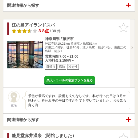
関連情報から探す
江の島アイランドスパ
お気に入
りに追加
3.8点
/ 38 件
神奈川県 / 藤沢市
神武寺駅10.21km
片瀬江ノ島駅814m
片瀬江ノ島駅 徒歩10分、江ノ島駅 徒歩14分、湘南江の
島駅 徒歩1…
営業時間 7:00～21:00
入浴料金 2,150円～
日帰り
宿泊
冷え性
楽天トラベルの宿泊プランを見る
景色が最高ですね。設備も文句なしです。私が行った日は３月の
終わり。春休み中の平日ですがとても空いていました。お天気も
良く海…
匿名
関連情報から探す
能見堂赤井温泉（閉館しました）
お気に入