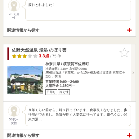
疲れとれました！
20代 男
性
関連情報から探す
佐野天然温泉 湯処 のぼり雲
お気に入
りに追加
3.3点
/ 75 件
神奈川県 / 横須賀市佐野町
神武寺駅8.24km
衣笠駅990m
JR横須賀線「衣笠駅」から15分横浜横須賀道路 衣笠ICを
左折、横須…
営業時間 9:00～24:00
入浴料金 1,150円～
日帰り
冷え性
８年くらい前から、時々行っています。食事良くなりました。歩
行浴ができるし、泉質が良く大変気に行ってます。茶色くない関
東の湯…
50代～
女性
関連情報から探す