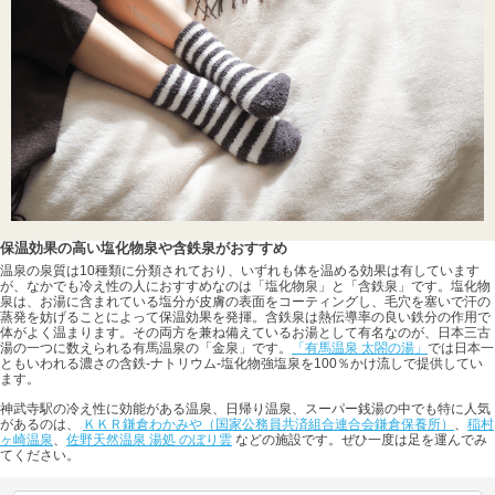
保温効果の高い塩化物泉や含鉄泉がおすすめ
温泉の泉質は10種類に分類されており、いずれも体を温める効果は有しています
が、なかでも冷え性の人におすすめなのは「塩化物泉」と「含鉄泉」です。塩化物
泉は、お湯に含まれている塩分が皮膚の表面をコーティングし、毛穴を塞いで汗の
蒸発を妨げることによって保温効果を発揮。含鉄泉は熱伝導率の良い鉄分の作用で
体がよく温まります。その両方を兼ね備えているお湯として有名なのが、日本三古
湯の一つに数えられる有馬温泉の「金泉」です。
「有馬温泉 太閤の湯」
では日本一
ともいわれる濃さの含鉄-ナトリウム-塩化物強塩泉を100％かけ流しで提供してい
ます。
神武寺駅の冷え性に効能がある温泉、日帰り温泉、スーパー銭湯の中でも特に人気
があるのは、
ＫＫＲ鎌倉わかみや（国家公務員共済組合連合会鎌倉保養所）
、
稲村
ヶ崎温泉
、
佐野天然温泉 湯処 のぼり雲
などの施設です。ぜひ一度は足を運んでみ
てください。