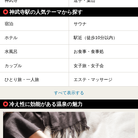
神武寺
逗子・葉山
神武寺駅の人気テーマから探す
宿泊
サウナ
ホテル
駅近（徒歩10分以内）
水風呂
お食事・食事処
カップル
女子旅・女子会
ひとり旅・一人旅
エステ・マッサージ
すべて表示する
冷え性に効能がある温泉の魅力