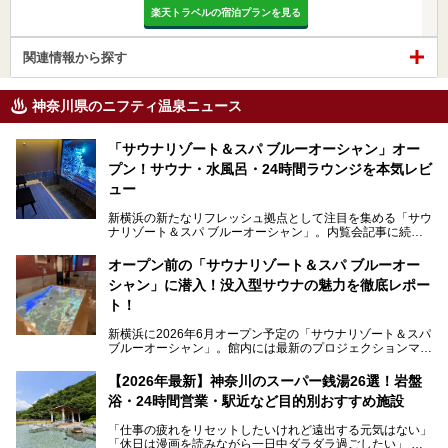
楽天トラベルの宿泊プランを見る
関連情報から探す
神奈川県のニフティ温泉ニュース
「サウナリゾート＆スパ ブルーオーシャン」オー
プン！サウナ・水風呂・24時間ラウンジを本気レビ
ュー
新横浜の新たなリフレッシュ拠点として注目を集める「サウ
ナリゾート＆スパ ブルーオーシャン」。内覧会記事に続
き、今回は実際に体験してみたリアルな様子をレポートしま
す。サウナや水風呂の気持ちよさはもちろん、リラックスス
オープン前の「サウナリゾート＆スパ ブルーオー
ペースの過ごしやすさまで徹底チェック。新横浜エリアで日
シャン」に潜入！没入型サウナの魅力を徹底レポー
常の疲れをリセットしたい人、ライブやスポーツ観戦遠征組
は必見です。
ト！
新横浜に2026年6月オープン予定の「サウナリゾート＆スパ
ブルーオーシャン」。館内には最新のプロジェクションマッ
ピングが多用され、まるで世界を旅しているかのような圧倒
的な“没入感（イマーシブ）”を体験できます。
【2026年最新】神奈川のスーパー銭湯26選！岩盤
浴・24時間営業・駅近など目的別おすすめ施設
「仕事の疲れをリセットしたいけれど遠出する元気はない」
今回は、そんな大注目の施設に一足先にお邪魔し、その全貌
「休日は漫画を読みながら一日中ダラダラ過ごしたい」
を見学させていただきました！