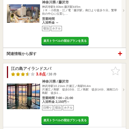
神奈川県 / 藤沢市
神武寺駅9.93km
藤沢駅445m
ＪＲ・小田急・江ノ電「藤沢駅」南口より徒歩５分。繁華
街の中心に位置し…
営業時間
入浴料金 ～
宿泊
ホテル
楽天トラベルの宿泊プランを見る
関連情報から探す
江の島アイランドスパ
お気に入
りに追加
3.8点
/ 38 件
神奈川県 / 藤沢市
神武寺駅10.21km
片瀬江ノ島駅814m
片瀬江ノ島駅 徒歩10分、江ノ島駅 徒歩14分、湘南江の
島駅 徒歩1…
営業時間 7:00～21:00
入浴料金 2,150円～
日帰り
宿泊
ホテル
楽天トラベルの宿泊プランを見る