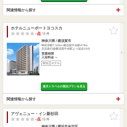
関連情報から探す
ホテルニューポートヨコスカ
お気に入
りに追加
-点
/ 0 件
神奈川県 / 横須賀市
神武寺駅7.52km
横須賀中央駅479m
京浜急行線横須賀中央駅より徒歩10分
営業時間
入浴料金 ～
宿泊
ホテル
楽天トラベルの宿泊プランを見る
関連情報から探す
アヴェニュー・イン新杉田
お気に入
りに追加
-点
/ 0 件
神奈川県 / 横浜市金沢区