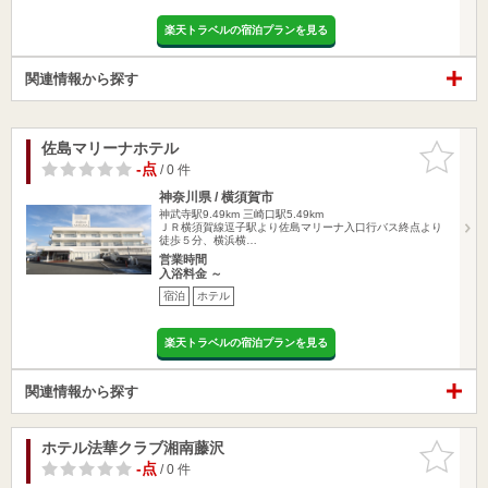
楽天トラベルの宿泊プランを見る
関連情報から探す
佐島マリーナホテル
お気に入
りに追加
-点
/ 0 件
神奈川県 / 横須賀市
神武寺駅9.49km
三崎口駅5.49km
ＪＲ横須賀線逗子駅より佐島マリーナ入口行バス終点より
徒歩５分、横浜横…
営業時間
入浴料金 ～
宿泊
ホテル
楽天トラベルの宿泊プランを見る
関連情報から探す
ホテル法華クラブ湘南藤沢
お気に入
りに追加
-点
/ 0 件