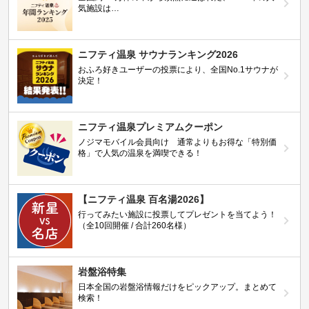
気施設は…
ニフティ温泉 サウナランキング2026
おふろ好きユーザーの投票により、全国No.1サウナが
決定！
ニフティ温泉プレミアムクーポン
ノジマモバイル会員向け 通常よりもお得な「特別価
格」で人気の温泉を満喫できる！
【ニフティ温泉 百名湯2026】
行ってみたい施設に投票してプレゼントを当てよう！
（全10回開催 / 合計260名様）
岩盤浴特集
日本全国の岩盤浴情報だけをピックアップ。まとめて
検索！