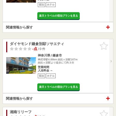
宿泊
ホテル
楽天トラベルの宿泊プランを見る
関連情報から探す
ダイヤモンド鎌倉別邸ソサエティ
お気に入
りに追加
-点
/ 0 件
神奈川県 / 鎌倉市
神武寺駅4.88km
由比ヶ浜駅167m
由比ヶ浜駅より徒歩にて約３分
営業時間
入浴料金 ～
宿泊
ホテル
楽天トラベルの宿泊プランを見る
関連情報から探す
湘南リリーフ
お気に入
りに追加