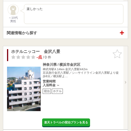
楽しかった
～10代
男性
関連情報から探す
ホテルニッコー 金沢八景
お気に入
りに追加
-点
/ 0 件
神奈川県 / 横浜市金沢区
神武寺駅4.14km
金沢八景駅442m
京浜急行金沢八景駅／シ―サイドライン金沢八景駅より徒
歩8分／横浜駅よ…
営業時間
入浴料金 ～
宿泊
ホテル
楽天トラベルの宿泊プランを見る