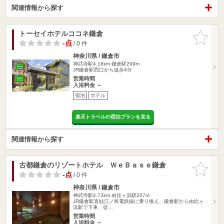
関連情報から探す
トーセイホテルココネ鎌倉
お気に入
りに追加
-点
/ 0 件
神奈川県 / 鎌倉市
神武寺駅4.16km
鎌倉駅299m
JR鎌倉駅西口から徒歩4分
営業時間
入浴料金 ～
宿泊
ホテル
楽天トラベルの宿泊プランを見る
関連情報から探す
古都鎌倉のリゾートホテル ＷｅＢａｓｅ鎌倉
お気に入
りに追加
-点
/ 0 件
神奈川県 / 鎌倉市
神武寺駅4.73km
由比ヶ浜駅207m
JR鎌倉駅直結江ノ島電鉄線に乗り換え、鎌倉駅から由比ヶ
浜駅で下車、徒…
営業時間
入浴料金 ～