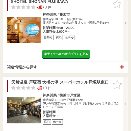
8HOTEL SHONAN FUJISAWA
お気に入
りに追加
-点
/ 0 件
神奈川県 / 藤沢市
神武寺駅10.34km
藤沢駅136m
藤沢駅南口より徒歩2分 藤沢ICより国道1号約15分
営業時間 6:00～23:00
入浴料金 2,000円～
日帰り
宿泊
ホテル
楽天トラベルの宿泊プランを見る
関連情報から探す
天然温泉 戸塚宿 大橋の湯 スーパーホテル戸塚駅東口
お気に入
りに追加
-点
/ 0 件
神奈川県 / 横浜市戸塚区
神武寺駅11.88km
戸塚駅162m
JR戸塚駅東口から１階に降り（地下改札からは５番出口か
ら出て）戸塚m…
営業時間
入浴料金 ～
宿泊
ホテル