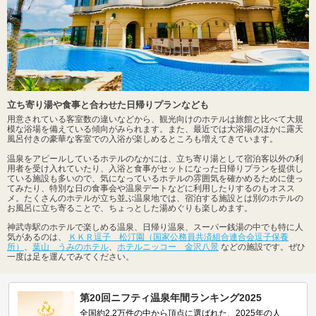
立ち寄り湯や食事と合わせた日帰りプランなども
用意されている客室数の違いなどから、観光向けのホテルは旅館と比べて大規
模な浴場を備えている傾向がみられます。また、最近では大浴場のほかに露天
風呂付きの豪華な客室での入浴が楽しめるところも増えてきています。
温泉をアピールしているホテルのなかには、立ち寄り湯として宿泊客以外の利
用者を受け入れていたり、入浴と食事がセットになった日帰りプランを提供し
ている施設も多いので、気になっているホテルの雰囲気を確かめるために使っ
てみたり、特別な日の食事会や温泉デートなどに利用したりするのもオスス
メ。たくさんのホテルが立ち並ぶ温泉地では、宿泊する施設とは別のホテルの
お風呂に立ち寄ることで、ちょっとした湯めぐりも楽しめます。
神武寺駅のホテルで楽しめる温泉、日帰り温泉、スーパー銭湯の中でも特に人
気があるのは、
ＫＫＲ逗子 松汀園（国家公務員共済組合連合会逗子保養
所）
、
葉山 うみのホテル
、
ホテルニッコー 金沢八景
などの施設です。ぜひ
一度は足を運んでみてください。
第20回ニフティ温泉年間ランキング2025
全国約2.2万件の中から頂点に選ばれた、2025年の人