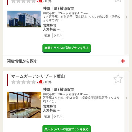
-点
/ 0 件
神奈川県 / 横須賀市
神武寺駅5.72km
安針塚駅4.75km
ＪＲ逗子駅、京急逗子・葉山駅よりバスで約30分／逗子IC
から車で約3…
営業時間
入浴料金 ～
宿泊
ホテル
楽天トラベルの宿泊プランを見る
関連情報から探す
マームガーデンリゾート葉山
お気に入
りに追加
-点
/ 0 件
神奈川県 / 横須賀市
神武寺駅5.79km
安針塚駅4.85km
逗子駅よりお車で約２０分。横浜横須賀道路逗子ＩＣより
約１０分。
営業時間
入浴料金 ～
宿泊
ホテル
楽天トラベルの宿泊プランを見る