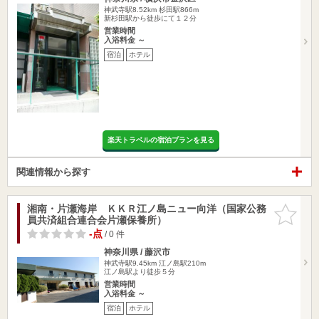
神武寺駅8.52km
杉田駅866m
新杉田駅から徒歩にて１２分
営業時間
入浴料金 ～
宿泊
ホテル
楽天トラベルの宿泊プランを見る
関連情報から探す
湘南・片瀬海岸 ＫＫＲ江ノ島ニュー向洋（国家公務
お気に入
員共済組合連合会片瀬保養所）
りに追加
-点
/ 0 件
神奈川県 / 藤沢市
神武寺駅9.45km
江ノ島駅210m
江ノ島駅より徒歩５分
営業時間
入浴料金 ～
宿泊
ホテル