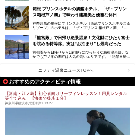
「子ども連れでも気兼ねなく、家事を忘れてリフレッシュし
たい」
サウナ室の中に咲き誇る桜、魚たちが泳ぐ水風呂、そしてバ
箱根 プリンスホテルの旗艦ホテル、「ザ・プリン
リのビーチを思わせる休憩スペース…。驚きの連続だった館
ス箱根芦ノ湖」で味わう建築美と優雅な休日
そんな「癒やされたい」という願いを叶えてくれるのが、神
内の様子をレポートします！
奈川県のスーパー銭湯。
神奈川県の箱根にプリンスホテル（西武プリンスホテルズ＆
神奈川県には、サウナや岩盤浴、一日中遊べるエンタメ施設
リゾーツ）のホテルは、「ザ・プリンス 箱根芦ノ湖」「芦
など、“非日常”を味わえるスーパー銭湯が数多く揃っていま
ノ湖畔 蛸川温泉 龍宮殿」「箱根湯の花プリンスホテル」
す。しかし、選択肢が多いからこそ「どの施設か迷ってしま
「箱根仙石原プリンスホテル」と4軒あり、今回ご紹介する
う」という人も多いはず。
「龍宮殿」で日帰り絶景温泉！文化財にひたり富士
「ザ・プリンス 箱根芦ノ湖」は、その中でもフラッグシッ
を眺める特等席。実は“お泊まり”も最高だった
プ（旗艦）に位置づけられる特別なホテルです。
そこで今回は、神奈川県内の人気施設26選を「安さ」「岩
盤浴・漫画の充実度」「景色の良さ」「高級感」「深夜営
首都圏から日帰りから1泊旅行にぴったりな箱根温泉郷。な
昭和の日本を代表する建築家の一人、村野藤吾が芦ノ湖の畔
業」「駅近」など、目的別に厳選して紹介します。
かでも芦ノ湖の湖畔は人気の高いエリアです。「絶景日帰り
に建てた桃源郷のようなホテルがここ。自家源泉の温泉や、
今の気分にぴったりの施設を見つけて、最高のリフレッシュ
温泉 龍宮殿本館」は、露天風呂から芦ノ湖と富士山の両方
こだわりぬいた食もあわせて、このホテルの魅力をレポート
時間を過ごす参考にしていただけますと幸いです。
が楽しめるまさに眺望自慢の日帰り温泉。
します。
ニフティ温泉ニュースTOPへ
そしてここは全24室の「箱根 芦ノ湖畔蛸川温泉 龍宮殿」と
───
して宿泊もできます。宿泊者は「龍宮殿本館」の営業時間に
提供元：株式会社西武・プリンスホテルズワールドワイド
おすすめのアクティビティ情報
加えて、朝6時からの宿泊者専用時間帯にも「龍宮殿本館」
【PR】
のお風呂が利用できます。
この記事はザ・プリンス 箱根芦ノ湖のPR記事です。
【湘南・江ノ島】初心者向けサーフィンレッスン！用具レンタル
今回は日帰り温泉としての「絶景日帰り温泉 龍宮殿本館
等全て込み！【海まで徒歩１分】
（以下、龍宮殿本館）」と、旅館としての「箱根 芦ノ湖畔
蛸川温泉 龍宮殿（以下、龍宮殿）」の両方の魅力をたっぷ
神奈川県藤沢市片瀬海岸1-13-27
りお伝えします！
ここは箱根神社、九頭龍神社、白龍神社、箱根元宮と箱根の
4つの神社に囲まれたパワースポットです。
───
提供元：株式会社西武・プリンスホテルズワールドワイド
【PR】