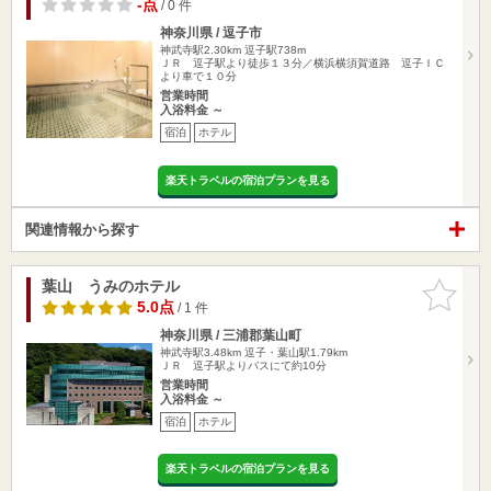
-点
/ 0 件
神奈川県 / 逗子市
神武寺駅2.30km
逗子駅738m
ＪＲ 逗子駅より徒歩１３分／横浜横須賀道路 逗子ＩＣ
より車で１０分
営業時間
入浴料金 ～
宿泊
ホテル
楽天トラベルの宿泊プランを見る
関連情報から探す
葉山 うみのホテル
お気に入
りに追加
5.0点
/ 1 件
神奈川県 / 三浦郡葉山町
神武寺駅3.48km
逗子・葉山駅1.79km
ＪＲ 逗子駅よりバスにて約10分
営業時間
入浴料金 ～
宿泊
ホテル
楽天トラベルの宿泊プランを見る