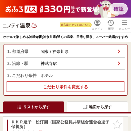
購入済チケットはこちら
ログイン
履歴
メニュー
ホテルで楽しめる神武寺駅(神奈川県)近くの温泉、日帰り温泉、スーパー銭湯おすすめ
1. 都道府県
関東 / 神奈川県
2. 沿線・駅
神武寺駅
3. こだわり条件
ホテル
こだわり条件を変更する
リストから探す
地図から探す
ＫＫＲ逗子 松汀園（国家公務員共済組合連合会逗子
お気に入
保養所）
りに追加