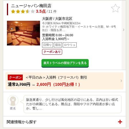
ニュージャパン梅田店
お気に入
りに追加
3.5点
/ 11 件
大阪府 / 大阪市北区
今川駅8.92km
中崎町駅422m
※ ホワイティ梅田地下街・イーストモール方面、M－6号
出口・階段を昇…
営業時間 0:00～24:00
入浴料金 1,900円～
日帰り
宿泊
ロウリュ
クーポンあり
楽天トラベルの宿泊プランを見る
＜平日のみ＞入浴料（フリースパ）割引
クーポン
通常
2,700円
→
2,600円（100円お得！）
阪急東通り、少し行けば風化地区の辺りにある。店内は古い様式
だが小綺麗にしてある。難点は、階段やフロア内段差が多い点
か。暫し…
匿名
関連情報から探す