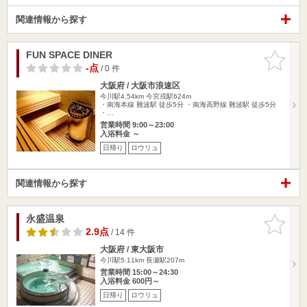
関連情報から探す
FUN SPACE DINER
お気に入
りに追加
-点
/ 0 件
大阪府 / 大阪市浪速区
今川駅4.54km
今宮戎駅624m
・南海本線 難波駅 徒歩5分 ・南海高野線 難波駅 徒歩5分
・…
営業時間 9:00～23:00
入浴料金 ～
日帰り
ロウリュ
関連情報から探す
永盛温泉
お気に入
りに追加
2.9点
/ 14 件
大阪府 / 東大阪市
今川駅5.11km
長瀬駅207m
営業時間 15:00～24:30
入浴料金 600円～
日帰り
ロウリュ