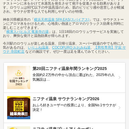
ナストーンに水をかけて水蒸気を発生させて発汗を促進させる効果がありま
す。ロウリュは80℃以下の中温高湿のため、肌のピリピリ感や息苦しさが軽減
され、サウナが苦手な人でも利用しやすいのが特徴。
神奈川県横浜市の「
横浜天然温泉 SPA EAS(スパイアス)
」では、サウナストー
ンにアロマ水をかけるため、心地良い熱波とアロマのリラックス効果を同時に
楽しむことができます。
「
横濱スパヒルズ 竜泉寺の湯
」は、1日18回のロウリュウサービスを実施して
おり、爽快な発汗と温熱効果が得られます。
今川駅のロウリュが楽しめる温泉、日帰り温泉、スーパー銭湯の中でも特に人
気があるのは、
いりふね温泉
、
COCOFURO おおみね湯
、
【男性専用】宇宙.サ
ウナ 寺田町店
などの施設です。ぜひ一度は足を運んでみてください。
第20回ニフティ温泉年間ランキング2025
全国約2.2万件の中から頂点に選ばれた、2025年の人
気施設は…
ニフティ温泉 サウナランキング2026
おふろ好きユーザーの投票により、全国No.1サウナが
決定！
ニフティ温泉プレミアムクーポン