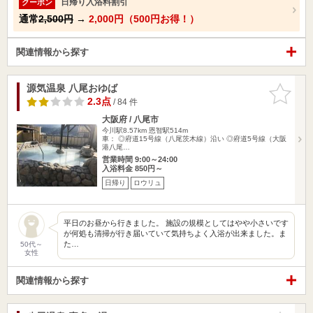
日帰り入浴料割引
クーポン
通常
2,500円
→
2,000円（500円お得！）
関連情報から探す
源気温泉 八尾おゆば
お気に入
りに追加
2.3点
/ 84 件
大阪府 / 八尾市
今川駅8.57km
恩智駅514m
車： ◎府道15号線（八尾茨木線）沿い ◎府道5号線（大阪
港八尾…
営業時間 9:00～24:00
入浴料金 850円～
日帰り
ロウリュ
平日のお昼から行きました。 施設の規模としてはやや小さいです
が何処も清掃が行き届いていて気持ちよく入浴が出来ました。ま
た…
50代～
女性
関連情報から探す