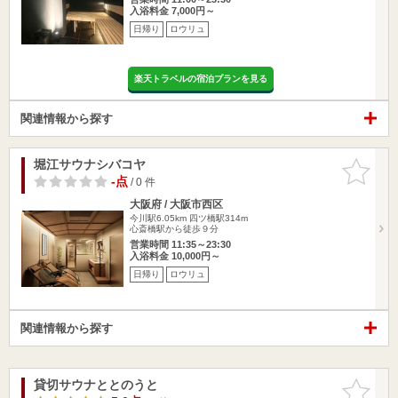
入浴料金 7,000円～
日帰り
ロウリュ
楽天トラベルの宿泊プランを見る
関連情報から探す
堀江サウナシバコヤ
お気に入
りに追加
-点
/ 0 件
大阪府 / 大阪市西区
今川駅6.05km
四ツ橋駅314m
心斎橋駅から徒歩９分
営業時間 11:35～23:30
入浴料金 10,000円～
日帰り
ロウリュ
関連情報から探す
貸切サウナととのうと
お気に入