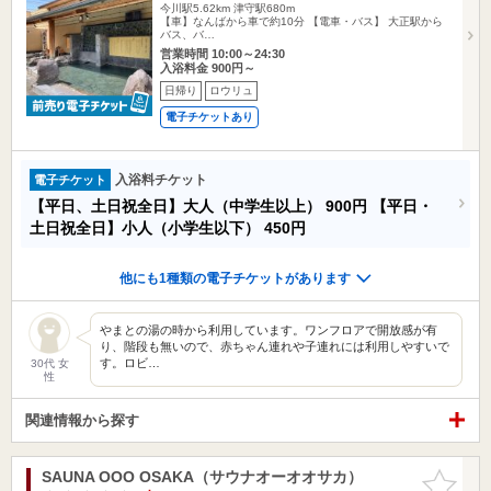
今川駅5.62km
津守駅680m
【車】なんばから車で約10分 【電車・バス】 大正駅から
バス、バ…
営業時間 10:00～24:30
入浴料金 900円～
日帰り
ロウリュ
電子チケットあり
入浴料チケット
電子チケット
【平日、土日祝全日】大人（中学生以上）
900円
【平日・
土日祝全日】小人（小学生以下）
450円
他にも1種類の電子チケットがあります
やまとの湯の時から利用しています。ワンフロアで開放感が有
り、階段も無いので、赤ちゃん連れや子連れには利用しやすいで
す。ロビ…
30代 女
性
関連情報から探す
SAUNA OOO OSAKA（サウナオーオオサカ）
お気に入