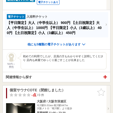
電子チケットあり
入浴料チケット
電子チケット
【平日限定】大人（中学生以上）
900円
【土日祝限定】大
人（中学生以上）
1000円
【平日限定】小人（3歳以上）
40
0円
【土日祝限定】小人（3歳以上）
450円
他にも5種類の電子チケットがあります
初めての利用でしたが、店員の方もわかりやすく説明してくださ
り 店内も綺麗でゆっくり過ごすことが出来ました
50代～
男性
関連情報から探す
個室サウナCOTE（閉館しました）
お気に入
りに追加
-点
/ 0 件
大阪府 / 大阪市浪速区
今川駅6.01km
桜川駅447m
大阪メトロ「桜川駅」より徒歩
営業時間 11:00～23:30