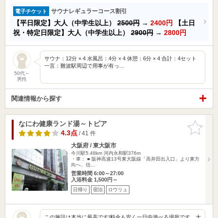
サウナレギュラーコース割引
電子チケット
【平日限定】大人（中学生以上）
2500円
→
2400円
【土日
祝・特定日限定】大人（中学生以上）
2900円
→
2800円
サウナ：12分 × 4 水風呂：4分 × 4 休憩：6分 × 4 合計：4セット
一言：難波駅周辺で用事が有っ…
50代～
男性
関連情報から探す
なにわ健康ランド湯～トピア
お気に入
りに追加
4.3点
/ 41 件
大阪府 / 東大阪市
今川駅5.48km
河内永和駅376m
・車： ■ 阪神高速13号東大阪線「高井田出入口」より東方
向へ、信…
営業時間 6:00～27:00
入浴料金 1,500円～
日帰り
宿泊
ロウリュ
この施設は本当に最高です!料金も安く一日中遊べる場所です。大