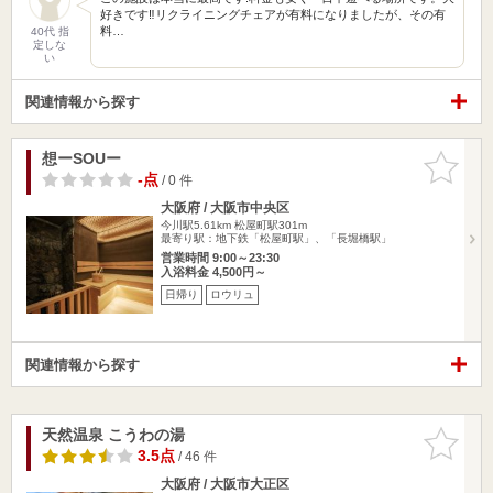
好きです‼︎リクライニングチェアが有料になりましたが、その有
料…
40代 指
定しな
い
関連情報から探す
想ーSOUー
お気に入
りに追加
-点
/ 0 件
大阪府 / 大阪市中央区
今川駅5.61km
松屋町駅301m
最寄り駅：地下鉄「松屋町駅」、「長堀橋駅」
営業時間 9:00～23:30
入浴料金 4,500円～
日帰り
ロウリュ
関連情報から探す
天然温泉 こうわの湯
お気に入
りに追加
3.5点
/ 46 件
大阪府 / 大阪市大正区