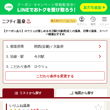
購入済チケットはこちら
ログイン
履歴
メニュー
【クーポンあり】ロウリュが楽しめる今川駅(大阪府)近くの温泉、日帰り温泉、スーパ
ー銭湯おすすめ
1. 都道府県
関西(近畿) / 大阪府
2. 沿線・駅
今川駅
3. こだわり条件
ロウリュ
こだわり条件を変更する
リストから探す
地図から探す
いりふね温泉
お気に入
りに追加