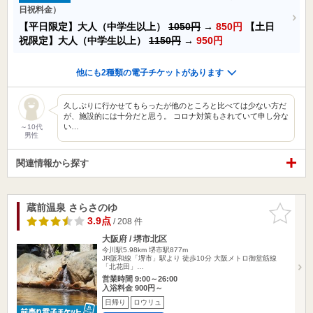
日祝料金）
【平日限定】大人（中学生以上）
1050円
→
850円
【土日
祝限定】大人（中学生以上）
1150円
→
950円
他にも2種類の電子チケットがあります
久しぶりに行かせてもらったが他のところと比べては少ない方だ
が、施設的には十分だと思う。 コロナ対策もされていて申し分な
い…
～10代
男性
関連情報から探す
蔵前温泉 さらさのゆ
お気に入
りに追加
3.9点
/ 208 件
大阪府 / 堺市北区
今川駅5.98km
堺市駅877m
JR阪和線「堺市」駅より 徒歩10分 大阪メトロ御堂筋線
「北花田」…
営業時間 9:00～26:00
入浴料金 900円～
日帰り
ロウリュ