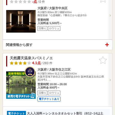
りに追加
-点
/ 0 件
大阪府 / 大阪市中央区
今川駅5.80km
四ツ橋駅400m
御堂筋線『心斎橋駅』7番出口から徒歩5分
営業時間
入浴料金 5,500円～
日帰り
ロウリュ
関連情報から探す
天然露天温泉スパスミノエ
お気に入
りに追加
4.1点
/ 283 件
大阪府 / 大阪市住之江区
今川駅5.96km
住之江公園駅442m
大阪市営地下鉄住之江公園駅徒歩9分 阪神高速玉出出口県
道29号1.…
営業時間 10:00～26:00
入浴料金 800円～
日帰り
ロウリュ
電子チケットあり
大人入浴料＋レンタルタオルセット割引（8/12~14は土
電子チケット