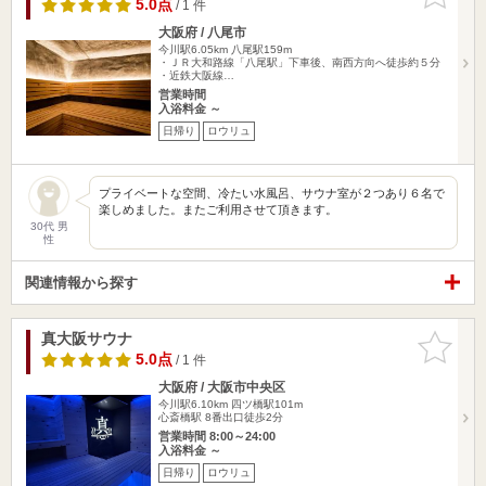
りに追加
5.0点
/ 1 件
大阪府 / 八尾市
今川駅6.05km
八尾駅159m
・ＪＲ大和路線「八尾駅」下車後、南西方向へ徒歩約５分
・近鉄大阪線…
営業時間
入浴料金 ～
日帰り
ロウリュ
プライベートな空間、冷たい水風呂、サウナ室が２つあり６名で
楽しめました。またご利用させて頂きます。
30代 男
性
関連情報から探す
真大阪サウナ
お気に入
りに追加
5.0点
/ 1 件
大阪府 / 大阪市中央区
今川駅6.10km
四ツ橋駅101m
心斎橋駅 8番出口徒歩2分
営業時間 8:00～24:00
入浴料金 ～
日帰り
ロウリュ