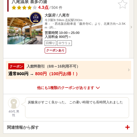
八尾温泉 喜多の湯
お気に入
りに追加
4.3点
/ 504 件
大阪府 / 八尾市
今川駅8.59km
志紀駅293m
車： ・西名阪自動車道「藤井寺IC」より、北東方向へ3.5K
m（約…
営業時間 10:00～25:00
入浴料金 800円～
日帰り
ロウリュ
クーポンあり
入館料割引（8/8～16利用不可）
クーポン
通常
900円
→
800円（100円お得！）
他にも1種類のクーポンがあります
炭酸泉がすごく良かった。 この暑い時期でも長時間入れました
40代 男
性
関連情報から探す