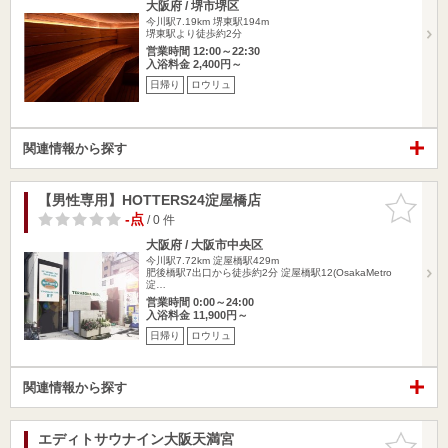
大阪府 / 堺市堺区
今川駅7.19km
堺東駅194m
堺東駅より徒歩約2分
営業時間 12:00～22:30
入浴料金 2,400円～
日帰り
ロウリュ
関連情報から探す
【男性専用】HOTTERS24淀屋橋店
お気に入
りに追加
-点
/ 0 件
大阪府 / 大阪市中央区
今川駅7.72km
淀屋橋駅429m
肥後橋駅7出口から徒歩約2分 淀屋橋駅12(OsakaMetro
淀…
営業時間 0:00～24:00
入浴料金 11,900円～
日帰り
ロウリュ
関連情報から探す
エディトサウナイン大阪天満宮
お気に入