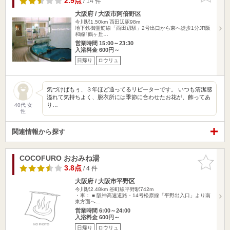
2.9点
/ 14 件
大阪府 / 大阪市阿倍野区
今川駅1.50km
西田辺駅98m
地下鉄御堂筋線「西田辺駅」2号出口から東へ徒歩1分JR阪
和線｢鶴ヶ丘…
営業時間 15:00～23:30
入浴料金 600円～
日帰り
ロウリュ
気づけばもぅ、３年ほど通ってるリピーターです。 いつも清潔感
溢れて気持ちよく、脱衣所には季節に合わせたお花が、飾ってあ
り…
40代 女
性
関連情報から探す
COCOFURO おおみね湯
お気に入
りに追加
3.8点
/ 4 件
大阪府 / 大阪市平野区
今川駅2.48km
谷町線平野駅742m
・車： ■ 阪神高速道路・14号松原線「平野出入口」より南
東方面へ…
営業時間 6:00～24:00
入浴料金 600円～
日帰り
ロウリュ