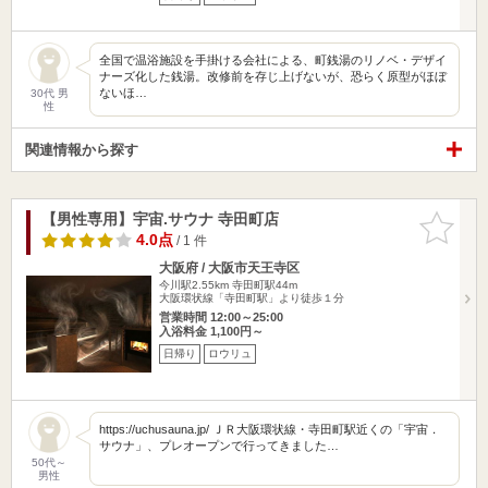
全国で温浴施設を手掛ける会社による、町銭湯のリノベ・デザイ
ナーズ化した銭湯。改修前を存じ上げないが、恐らく原型がほぼ
ないほ…
30代 男
性
関連情報から探す
【男性専用】宇宙.サウナ 寺田町店
お気に入
りに追加
4.0点
/ 1 件
大阪府 / 大阪市天王寺区
今川駅2.55km
寺田町駅44m
大阪環状線「寺田町駅」より徒歩１分
営業時間 12:00～25:00
入浴料金 1,100円～
日帰り
ロウリュ
https://uchusauna.jp/ ＪＲ大阪環状線・寺田町駅近くの「宇宙．
サウナ」、プレオープンで行ってきました…
50代～
男性