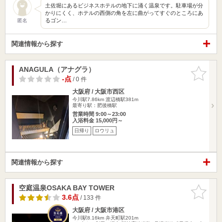
土佐堀にあるビジネスホテルの地下に涌く温泉です。駐車場が分
かりにくく、ホテルの西側の角を左に曲がってすぐのところにあ
るゴン…
匿名
関連情報から探す
ANAGULA（アナグラ）
お気に入
りに追加
-点
/ 0 件
大阪府 / 大阪市西区
今川駅7.86km
渡辺橋駅381m
最寄り駅：肥後橋駅
営業時間 9:00～23:00
入浴料金 15,000円～
日帰り
ロウリュ
関連情報から探す
空庭温泉OSAKA BAY TOWER
お気に入
りに追加
3.6点
/ 133 件
大阪府 / 大阪市港区
今川駅8.16km
弁天町駅201m