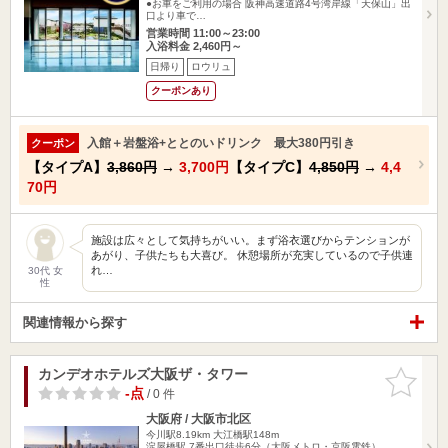
●お車をご利用の場合 阪神高速道路4号湾岸線「天保山」出
口より車で…
営業時間 11:00～23:00
入浴料金 2,460円～
日帰り
ロウリュ
クーポンあり
入館＋岩盤浴+ととのいドリンク 最大380円引き
クーポン
【タイプA】
3,860円
→
3,700円
【タイプC】
4,850円
→
4,4
70円
施設は広々として気持ちがいい。まず浴衣選びからテンションが
あがり、子供たちも大喜び。 休憩場所が充実しているので子供連
れ…
30代 女
性
関連情報から探す
カンデオホテルズ大阪ザ・タワー
お気に入
りに追加
-点
/ 0 件
大阪府 / 大阪市北区
今川駅8.19km
大江橋駅148m
淀屋橋駅 7番出口徒歩6分（大阪メトロ・京阪電鉄）