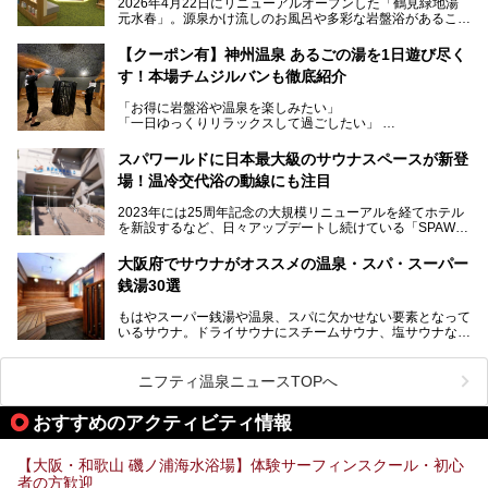
2026年4月22日にリニューアルオープンした「鶴見緑地湯
元水春」。源泉かけ流しのお風呂や多彩な岩盤浴があること
今回はオープン前の内覧会に参加し、館内のこだわりポイン
で人気の施設ですが、リニューアルを経てこれまで以上
トを徹底取材してきました。
に“一日中くつろげる場所”としてパワーアップしています。
サウナー注目の3種のサウナや160cmの深水風呂、没入感の
【クーポン有】神州温泉 あるごの湯を1日遊び尽く
高い岩盤浴エリア、日本最大の台数を誇る最新AIフィットネ
す！本場チムジルバンも徹底紹介
今回のリニューアルでは、新たに登場した瞑想サウナをはじ
スマシンなど、見どころ満載の館内を詳しくご紹介します。
め、岩盤浴エリアや休憩スペースの充実、レストランなど、
「お得に岩盤浴や温泉を楽しみたい」
見どころが盛りだくさん。日常の疲れを癒やしたい方はもち
「一日ゆっくりリラックスして過ごしたい」
ろん、休日にゆったり過ごしたい方にもぴったりの内容とな
そんな方におすすめなのが、クーポンを使ってお得に長時間
っています。
利用できる「神州温泉 あるごの湯」です。
スパワールドに日本最大級のサウナスペースが新登
本記事では、そんなリニューアル後の注目ポイントを詳しく
場！温冷交代浴の動線にも注目
あるごの湯は、大阪府豊中市にある日帰り温浴施設で、阪急
紹介します。これから「鶴見緑地湯元水春」に訪れる方や、
宝塚線「三国駅」から徒歩約10分とアクセスも良好です。
より満足度の高い過ごし方をしたい方はぜひお読みくださ
2023年には25周年記念の大規模リニューアルを経てホテル
チムジルバン（岩盤浴）を中心に、発汗・リラックス・漫画
い。
を新設するなど、日々アップデートし続けている「SPAWO
タイムまで満喫できる長時間滞在型の施設なので、一日中ゆ
RLD HOTEL＆RESORT」（以下スパワールド）。
ったりと過ごしたいときにおすすめ。大うちわやタオルによ
そんなスパワールドが2025年11月15日（土）に、新たな浴
る迫力ある熱波パフォーマンスも毎日行われており、“とと
大阪府でサウナがオススメの温泉・スパ・スーパー
室や日本最大級140人収容の大規模サウナを携えてリニュー
のう”体験をしっかり楽しめるのもポイントです。
銭湯30選
アルオープン！浴室である4F・6Fそれぞれにリニューアル
が施されており、その総工費はなんと13.5億円！
さらに館内でくつろぐだけでなく、隣接するビルにはカラオ
もはやスーパー銭湯や温泉、スパに欠かせない要素となって
大規模リニューアルの全容を確認すべく、リニューアルプレ
ケやボウリングといった遊び場もあり、友人同士やカップル
いるサウナ。ドライサウナにスチームサウナ、塩サウナな
オープンイベントに行ってきました！今回はそのリニューア
で“遊び+癒し”の一日を過ごすのにもぴったり。
ど、いくつか異なるタイプが楽しめたり、水風呂や外気浴ス
ル部分の概要をお届けします。
ペース、ロウリュウなど、心ゆくまで楽しむためのサービス
今回は、あるごの湯を訪問し、チムジルバンやお風呂、食事
が充実した施設も多くみられます。
ニフティ温泉ニュースTOPへ
処にいたるまで魅力をたっぷり堪能してきたので、その全容
を詳しく紹介します！
今回はそんなサウナにこだわった、大阪府内のオススメ温
おすすめのアクティビティ情報
泉・銭湯・スパを30件紹介したいと思います！
【大阪・和歌山 磯ノ浦海水浴場】体験サーフィンスクール・初心
者の方歓迎