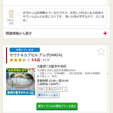
自宅からは結構離れているのですが、近所に４軒ほどある銭湯の
中でいちばんのお気に入りです。 熱いお湯が苦手なので、少し低
め…
50代～
女性
関連情報から探す
お気に入
今空いています
りに追加
サウナ＆カプセル アムザ(AMZA)
3.6点
/ 13 件
大阪府 / 大阪市中央区
今川駅5.16km
近鉄日本橋駅242m
・大阪メトロ「日本橋駅」、及び近鉄線「近鉄日本橋駅」
各下車より、西方…
営業時間 12:00～翌10:00
入浴料金 1,600円～
日帰り
宿泊
ロウリュ
電子チケットあり
楽天トラベルの宿泊プランを見る