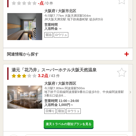
りに追加
-点
/ 0 件
大阪府 / 大阪市北区
今川駅7.77km
大阪天満宮駅304m
JR大阪天満宮駅 地下鉄南森町駅 徒歩約5分
営業時間
入浴料金 ～
宿泊
ロウリュ
関連情報から探す
湯元「花乃井」スーパーホテル大阪天然温泉
お気に入
りに追加
3.2点
/ 43 件
大阪府 / 大阪市西区
今川駅7.80km
阿波座駅500m
地下鉄千日前線阿波座駅9番出口徒歩5分、中央線阿波座駅
3番出口徒歩8…
営業時間 11:00～24:00
入浴料金 1,000円～
日帰り
宿泊
ロウリュ
楽天トラベルの宿泊プランを見る