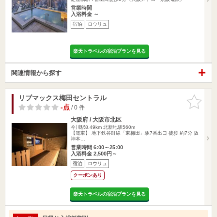
営業時間
入浴料金 ～
宿泊
ロウリュ
楽天トラベルの宿泊プランを見る
関連情報から探す
リブマックス梅田セントラル
お気に入
りに追加
-点
/ 0 件
大阪府 / 大阪市北区
今川駅8.49km
北新地駅560m
【電車】 地下鉄谷町線「東梅田」駅7番出口 徒歩 約7分 阪
神本…
営業時間 6:00～25:00
入浴料金 2,500円～
宿泊
ロウリュ
クーポンあり
楽天トラベルの宿泊プランを見る