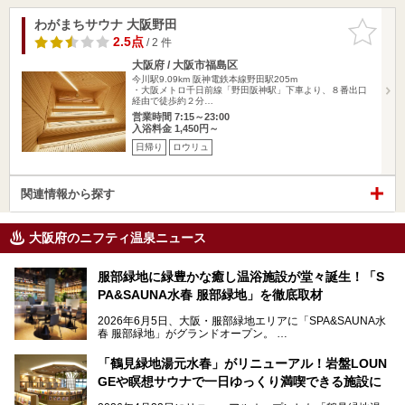
わがまちサウナ 大阪野田
お気に入
りに追加
2.5点
/ 2 件
大阪府 / 大阪市福島区
今川駅9.09km
阪神電鉄本線野田駅205m
・大阪メトロ千日前線「野田阪神駅」下車より、８番出口
経由で徒歩約２分…
営業時間 7:15～23:00
入浴料金 1,450円～
日帰り
ロウリュ
関連情報から探す
大阪府のニフティ温泉ニュース
服部緑地に緑豊かな癒し温浴施設が堂々誕生！「S
PA&SAUNA水春 服部緑地」を徹底取材
2026年6月5日、大阪・服部緑地エリアに「SPA&SAUNA水
春 服部緑地」がグランドオープン。
当初の計画から約5年の時を経て誕生した本施設は、温泉・
「鶴見緑地湯元水春」がリニューアル！岩盤LOUN
サウナ・岩盤浴・フィットネス・ラウンジ・レストランなど
GEや瞑想サウナで一日ゆっくり満喫できる施設に
を融合した、これまでの“水春”のイメージをさらに進化させ
た大型ウェルネス施設です。