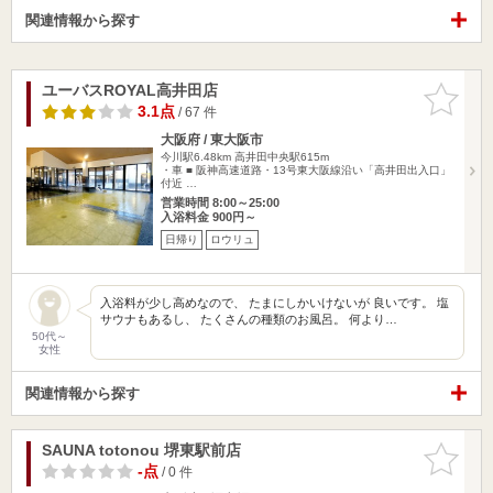
関連情報から探す
ユーバスROYAL高井田店
お気に入
りに追加
3.1点
/ 67 件
大阪府 / 東大阪市
今川駅6.48km
高井田中央駅615m
・車 ■ 阪神高速道路・13号東大阪線沿い「高井田出入口」
付近 …
営業時間 8:00～25:00
入浴料金 900円～
日帰り
ロウリュ
入浴料が少し高めなので、 たまにしかいけないが 良いです。 塩
サウナもあるし、 たくさんの種類のお風呂。 何より…
50代～
女性
関連情報から探す
SAUNA totonou 堺東駅前店
お気に入
りに追加
-点
/ 0 件