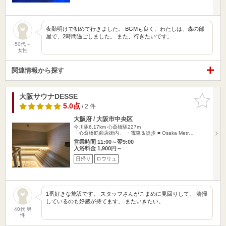
夜勤明けで初めて行きました。 BGMも良く、わたしは、森の部
屋で、2時間過ごしました。 また、行きたいです。
50代～
女性
関連情報から探す
大阪サウナDESSE
お気に入
りに追加
5.0点
/ 2 件
大阪府 / 大阪市中央区
今川駅6.17km
心斎橋駅227m
「心斎橋筋商店街内」 ・電車＆徒歩 ■ Osaka Metr…
営業時間 11:00～翌9:00
入浴料金 1,900円～
日帰り
ロウリュ
1番好きな施設です。 スタッフさんがこまめに見回りして、 清掃
しているのも好感が持てます。 またいきたい。
40代 男
性