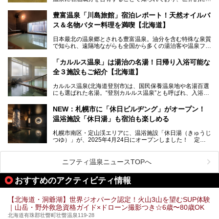
大変希少な泉質です。また、油分が乾癬やアトピー性皮膚炎
に特効があると言われ、遠隔地ながらも全国から湯治・療養
───
豊富温泉「川島旅館」宿泊レポート！天然オイルバ
目的で多くの人々が訪れます。
提供元：株式会社バルクオム【PR】
ス＆名物バター料理を満喫【北海道】
この記事は株式会社バルクオム商品のPR記事です。
今回、四半世紀以上に渡り全国の温泉を巡り続ける筆者が現
日本最北の温泉郷とされる豊富温泉。油分を含む特殊な泉質
地体験し、独自の視点で豊富温泉の“天然オイルバス”をレポ
で知られ、遠隔地ながらも全国から多くの湯治客や温泉ファ
ート。温泉地概要や日帰り入浴施設をはじめ、宿泊施設・ア
ンが訪れる地です。
クセスまで徹底紹介します！
「カルルス温泉」は湯治の名湯！日帰り入浴可能な
「川島旅館」は、豊富温泉の開湯当初から営業する老舗旅
全３施設もご紹介【北海道】
館。とりわけ温泉の良さと名物のバター料理に定評があり、
口コミの評判も非常に高い宿。今回は筆者自ら宿泊し、自慢
カルルス温泉(北海道登別市)は、国民保養温泉地や名湯百選
の温泉や料理をはじめ、パブリックスペース・客室など宿の
にも選ばれた名湯。“登別カルルス温泉”とも呼ばれ、入浴剤
全貌を徹底的にご紹介します！
としてその名を聞いたことがある方も多いでしょう。観光色
豊かな登別温泉とは対照的な存在で、今も湯治場的な要素が
NEW：札幌市に「休日ビルヂング」がオープン！
残る閑静な温泉地です。
温浴施設「休日湯」も宿泊も楽しめる
今回、四半世紀以上に渡り全国の温泉を巡り続ける筆者が現
札幌市南区・定山渓エリアに、温浴施設「休日湯（きゅうじ
地体験し、カルルス温泉をご紹介。温泉地の概要や泉質解説
つゆ）」が、2025年4月24日にオープンしました！ 定山
をはじめ、日帰り入浴可能な全３施設の紹介・周辺観光・ア
渓の新たなランドマーク「休日ビルヂング」として誕生した
クセスまで徹底紹介します！
この施設は、温泉・サウナの「休日湯」・ラウンジの「THE
LOUNGE DAYOF」・グルメ「休日洋麺店」・ホテル「エク
ニフティ温泉ニュースTOPへ
スクラメーションホテル」で構成された、まさに大人の癒し
空間。
おすすめのアクティビティ情報
今回は、そんな「休日ビルヂング」の魅力を5つのポイント
からご紹介します。
【北海道・洞爺湖】世界ジオパーク認定！火山3山を望むSUP体験
｜山岳・野外救急資格ガイド×ドローン撮影つき☆6歳〜80歳OK
北海道有珠郡壮瞥町壮瞥温泉119-28