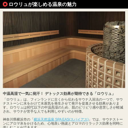
ロウリュが楽しめる温泉の魅力
中温高湿で一気に発汗！ デトックス効果が期待できる「ロウリュ」
「ロウリュ」は、フィンランドに古くから伝わるサウナ入浴法の一つで、サウ
ナストーンに水をかけて水蒸気を発生させて発汗を促進させる効果がありま
す。ロウリュは80℃以下の中温高湿のため、肌のピリピリ感や息苦しさが軽減
され、サウナが苦手な人でも利用しやすいのが特徴。
神奈川県横浜市の「
横浜天然温泉 SPA EAS(スパイアス)
」では、サウナストー
ンにアロマ水をかけるため、心地良い熱波とアロマのリラックス効果を同時に
楽しむことができます。