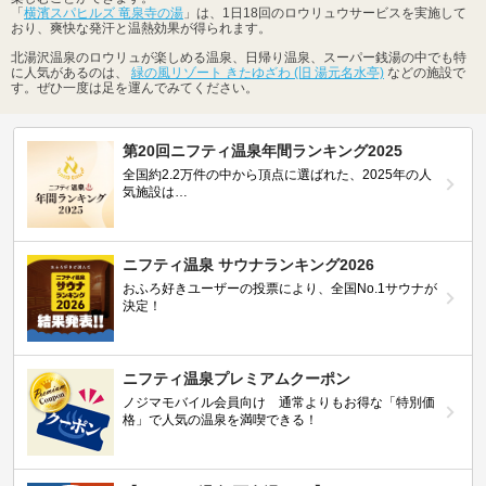
「
横濱スパヒルズ 竜泉寺の湯
」は、1日18回のロウリュウサービスを実施して
おり、爽快な発汗と温熱効果が得られます。
北湯沢温泉のロウリュが楽しめる温泉、日帰り温泉、スーパー銭湯の中でも特
に人気があるのは、
緑の風リゾート きたゆざわ (旧 湯元名水亭)
などの施設で
す。ぜひ一度は足を運んでみてください。
第20回ニフティ温泉年間ランキング2025
全国約2.2万件の中から頂点に選ばれた、2025年の人
気施設は…
ニフティ温泉 サウナランキング2026
おふろ好きユーザーの投票により、全国No.1サウナが
決定！
ニフティ温泉プレミアムクーポン
ノジマモバイル会員向け 通常よりもお得な「特別価
格」で人気の温泉を満喫できる！