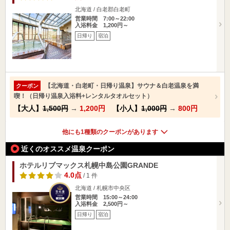
北海道 / 白老郡白老町
営業時間 7:00～22:00
入浴料金 1,200円～
日帰り
宿泊
【北海道・白老町・日帰り温泉】サウナ＆白老温泉を満
クーポン
喫！（日帰り温泉入浴料+レンタルタオルセット）
【大人】
1,500円
→
1,200円
【小人】
1,000円
→
800円
他にも1種類のクーポンがあります
近くのオススメ温泉クーポン
ホテルリブマックス札幌中島公園GRANDE
4.0点
/ 1 件
北海道 / 札幌市中央区
営業時間 15:00～24:00
入浴料金 2,500円～
日帰り
宿泊