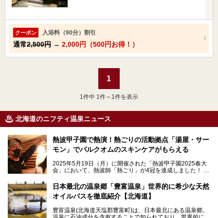
入浴料（90分）割引
クーポン
通常
2,500円
→
2,000円（500円お得！）
1
1
件中 1件～1件を表示
北海道のニフティ温泉ニュース
熱波甲子園で熱演！熱ごりの活動拠点「湯屋・サー
モン」でバルクオムのスキンケアがもらえる
2025年5月19日（月）に開催された「熱波甲子園2025春大
会」において、熱波師「熱ごり」が4冠を達成しました！
このたび、バルクオム賞の受賞を記念して、熱ごりさんの活
動拠点である北海道の銭湯「湯屋・サーモン」にて、メンズ
日本最北の温泉郷「豊富温泉」世界的に希少な天然
スキンケアブランド バルクオムの「ONE DAY KIT」を数量
オイルバスを徹底紹介【北海道】
限定でプレゼントいたします。
老若男女問わず、多くの方にご体験いただける製品ですの
豊富温泉(北海道天塩郡豊富町)は、日本最北にある温泉郷。
で、ぜひお試しください。※6月13日配布開始、なくなり次
温泉に石油成分を含有することで知られており、世界的にも
第終了