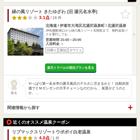
緑の風リゾート きたゆざわ (旧 湯元名水亭)
お気に入
りに追加
3.1点
/ 16 件
北海道 / 伊達市大滝区北湯沢温泉町 / 北湯沢温泉
JR札幌駅南口から緑の風リゾート玄関前まで、無料送迎バ
スを運行してお…
営業時間 15:00～20:00
入浴料金 ～
日帰り
宿泊
ロウリュ
楽天トラベルの宿泊プランを見る
やっぱり第一名水亭の露天風呂のデカさに尽きるかと！ 比較的安
価でＣＭガンガンの大手チェーンなのだから、 泉質がどうのと
か、…
匿名
関連情報から探す
近くのオススメ温泉クーポン
リブマックスリゾートウポポイ白老温泉
4.0点
/ 1 件