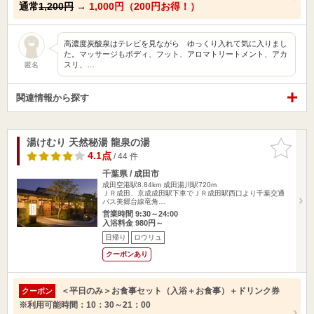
通常
1,200円
→
1,000円（200円お得！）
高濃度炭酸泉はテレビを見ながら ゆっくり入れて気に入りまし
た。マッサージもボディ、フット、アロマトリートメント、アカ
スリ、…
匿名
関連情報から探す
湯けむり 天然秘湯 龍泉の湯
お気に入
りに追加
4.1点
/ 44 件
千葉県 / 成田市
成田空港駅8.84km
成田湯川駅720m
ＪＲ成田、京成成田駅下車でＪＲ成田駅西口より千葉交通
バス美郷台線竜角…
営業時間 9:30～24:00
入浴料金 980円～
日帰り
ロウリュ
クーポンあり
＜平日のみ＞お食事セット（入浴＋お食事）＋ドリンク券
クーポン
※利用可能時間：10：30～21：00