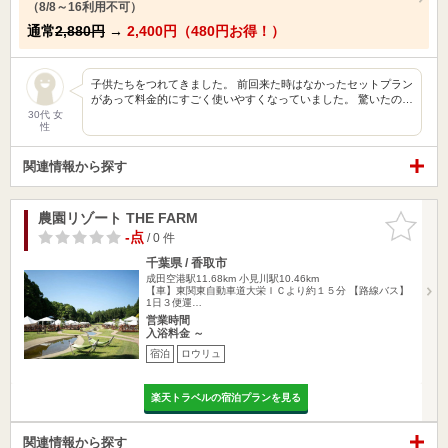
（8/8～16利用不可）
通常
2,880円
→
2,400円（480円お得！）
子供たちをつれてきました。 前回来た時はなかったセットプラン
があって料金的にすごく使いやすくなっていました。 驚いたの…
30代 女
性
関連情報から探す
農園リゾート THE FARM
お気に入
りに追加
-点
/ 0 件
千葉県 / 香取市
成田空港駅11.68km
小見川駅10.46km
【車】東関東自動車道大栄ＩＣより約１５分 【路線バス】
1日３便運…
営業時間
入浴料金 ～
宿泊
ロウリュ
楽天トラベルの宿泊プランを見る
関連情報から探す