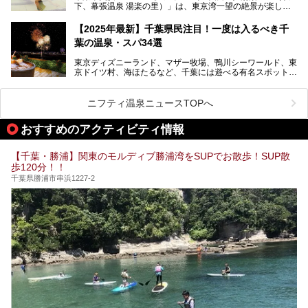
下、幕張温泉 湯楽の里）」は、東京湾一望の絶景が楽しめ
この記事は花王株式会社商品のPRレポート記事です。
る日帰り温泉です。
設備も天然温泉の露天風呂、サウナ、岩盤浴のほか、高濃度
【2025年最新】千葉県民注目！一度は入るべき千
炭酸泉、海の見えるお休み処や食事処、展望抜群の屋上ま
葉の温泉・スパ34選
で、年代を問わずたっぷり楽しめます。
東京ディズニーランド、マザー牧場、鴨川シーワールド、東
今回は人気のこの施設の中でも、特におススメしたい3つの
京ドイツ村、海ほたるなど、千葉には遊べる有名スポットが
ポイントについて厳選してお届けします。読めばきっと、行
たくさん。そんな千葉県は温泉・スパもすごいんです！千葉
きたくなること間違いなし！
県で生まれ、千葉県で育ち、つい最近まで千葉在住だった私
がお勧めする、一度は入るべき千葉の温泉・スパ34選をま
ニフティ温泉ニュースTOPへ
とめました。
おすすめのアクティビティ情報
【千葉・勝浦】関東のモルディブ勝浦湾をSUPでお散歩！SUP散
歩120分！！
千葉県勝浦市串浜1227-2