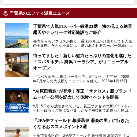
千葉県のニフティ温泉ニュース
千葉県で人気のスーパー銭湯21選！海の見える絶景
露天やテレワーク対応施設もご紹介
都内からもアクセスが良く、週末のお出かけ先としても人気
の千葉県。そんな千葉には、魅力あふれるスーパー銭湯がた
くさんあります。
待ってました！新しい魅力たっぷりの進化を遂げた
「サウナでしっかりととのいたい」「海が見える絶景で非日
「スパ＆ホテル 舞浜ユーラシア」がリニューアル
常を味わいたい」「子連れでも気兼ねなく1日過ごした
い」。
オープン
そんな多様なニーズに応える施設が揃っているため、その日
「スパ＆ホテル 舞浜ユーラシア」の“スパエリア”が、2025
の目的に合った施設がきっと見つかるはずです。
年7月からの大規模リニューアルを経て、2026年1月15日
（木）に再オープン！
さらに最近では、24時間営業で深夜まで滞在できる施設
“AI原田泰造”が登場！花王「サクセス」新ブランド
や、テレワーク・コワーキングスペースを備えた仕事もでき
新設エリアや生まれ変わった浴場・サウナの魅力を、人気キ
るスパも増えており、ただの入浴施設にとどまらない進化を
ムービー公開を記念して体験イベントを開催
ャラクター「ユーラシわん」と一緒にご紹介します。必見の
遂げています。
マル秘情報がたっぷり。ぜひチェックしてみてください！
9月15日から放映されている、花王サクセスの新ブランドム
───
本記事では、人気スーパー銭湯から絶景施設、コワーキング
ービーはもうご覧になりましたか？AI技術で若返った原田泰
提供元：SPA＆HOTEL舞浜ユーラシア【PR】
スペースや休憩スペースが充実した施設、子連れファミリー
造さんが登場して、“前を向くチカラに”というメッセージを
この記事はSPA＆HOTEL舞浜ユーラシアのPRレポート記事
向けの施設など、目的に合わせたおすすめの施設を紹介しま
伝えるムービーです。公開を記念して、スパメッツァおおた
です。
「JFA夢フィールド 幕張温泉 湯楽の里」に行きた
す。
か竜泉寺の湯にて体験イベントを開催。花王サクセスの製品
くなるおススメポイント3選
が無料で試せるチャンスです！
千葉県でスーパー銭湯選びに困った際は、ぜひ参考にしてく
───
ださい。
千葉市美浜区の「JFA夢フィールド 幕張温泉 湯楽の里（以
提供元：花王株式会社【PR】