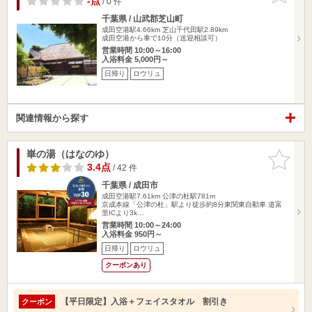
-点
/ 0 件
千葉県 / 山武郡芝山町
成田空港駅4.66km
芝山千代田駅2.89km
成田空港から車で10分（送迎相談可）
営業時間 10:00～16:00
入浴料金 5,000円～
日帰り
ロウリュ
関連情報から探す
崋の湯（はなのゆ）
お気に入
りに追加
3.4点
/ 42 件
千葉県 / 成田市
成田空港駅7.61km
公津の杜駅781m
京成本線「公津の杜」駅より徒歩約8分東関東自動車 道富
里ICより3k…
営業時間 10:00～24:00
入浴料金 950円～
日帰り
ロウリュ
クーポンあり
【平日限定】入浴＋フェイスタオル 割引き
クーポン