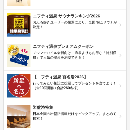
ニフティ温泉 サウナランキング2026
おふろ好きユーザーの投票により、全国No.1サウナが
決定！
ニフティ温泉プレミアムクーポン
ノジマモバイル会員向け 通常よりもお得な「特別価
格」で人気の温泉を満喫できる！
【ニフティ温泉 百名湯2026】
行ってみたい施設に投票してプレゼントを当てよう！
（全10回開催 / 合計260名様）
岩盤浴特集
日本全国の岩盤浴情報だけをピックアップ。まとめて
検索！