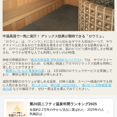
中温高湿で一気に発汗！ デトックス効果が期待できる「ロウリュ」
「ロウリュ」は、フィンランドに古くから伝わるサウナ入浴法の一つで、サウ
ナストーンに水をかけて水蒸気を発生させて発汗を促進させる効果がありま
す。ロウリュは80℃以下の中温高湿のため、肌のピリピリ感や息苦しさが軽減
され、サウナが苦手な人でも利用しやすいのが特徴。
神奈川県横浜市の「
横浜天然温泉 SPA EAS(スパイアス)
」では、サウナストー
ンにアロマ水をかけるため、心地良い熱波とアロマのリラックス効果を同時に
楽しむことができます。
「
横濱スパヒルズ 竜泉寺の湯
」は、1日18回のロウリュウサービスを実施して
おり、爽快な発汗と温熱効果が得られます。
成田空港駅のロウリュが楽しめる温泉、日帰り温泉、スーパー銭湯の中でも特
に人気があるのは、
和っさうな
、
崋の湯（はなのゆ）
、
湯けむり 天然秘湯 龍
泉の湯
などの施設です。ぜひ一度は足を運んでみてください。
第20回ニフティ温泉年間ランキング2025
全国約2.2万件の中から頂点に選ばれた、2025年の人
気施設は…