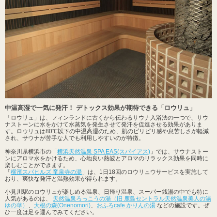
中温高湿で一気に発汗！ デトックス効果が期待できる「ロウリュ」
「ロウリュ」は、フィンランドに古くから伝わるサウナ入浴法の一つで、サウ
ナストーンに水をかけて水蒸気を発生させて発汗を促進させる効果がありま
す。ロウリュは80℃以下の中温高湿のため、肌のピリピリ感や息苦しさが軽減
され、サウナが苦手な人でも利用しやすいのが特徴。
神奈川県横浜市の「
横浜天然温泉 SPA EAS(スパイアス)
」では、サウナストー
ンにアロマ水をかけるため、心地良い熱波とアロマのリラックス効果を同時に
楽しむことができます。
「
横濱スパヒルズ 竜泉寺の湯
」は、1日18回のロウリュウサービスを実施して
おり、爽快な発汗と温熱効果が得られます。
小見川駅のロウリュが楽しめる温泉、日帰り温泉、スーパー銭湯の中でも特に
人気があるのは、
天然温泉ろっこうの湯（旧 鹿島セントラル天然温泉美人の湯
ゆの華）
、
大根の森(Onenomori)
、
おふろcafe かりんの湯
などの施設です。ぜ
ひ一度は足を運んでみてください。