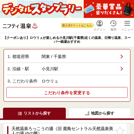
購入済チケットはこちら
ログイン
履歴
メニュー
【クーポンあり】ロウリュが楽しめる小見川駅(千葉県)近くの温泉、日帰り温泉、スー
パー銭湯おすすめ
1. 都道府県
関東 / 千葉県
2. 沿線・駅
小見川駅
3. こだわり条件
ロウリュ
こだわり条件を変更する
リストから探す
地図から探す
天然温泉ろっこうの湯（旧 鹿島セントラル天然温泉美
お気に入
人の湯 ゆの華）
りに追加