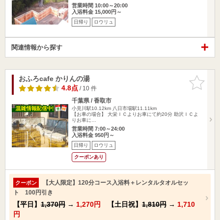
営業時間 10:00～20:00
入浴料金 15,000円～
日帰り
ロウリュ
関連情報から探す
おふろcafe かりんの湯
お気に入
りに追加
4.8点
/ 10 件
千葉県 / 香取市
小見川駅10.12km
八日市場駅11.11km
【お車の場合】 大栄ＩＣよりお車にて約20分 助沢ＩＣよ
りお車に…
営業時間 7:00～24:00
入浴料金 950円～
日帰り
ロウリュ
クーポンあり
【大人限定】120分コース入浴料＋レンタルタオルセッ
クーポン
ト 100円引き
【平日】
1,370円
→
1,270円
【土日祝】
1,810円
→
1,710
円