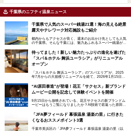
千葉県のニフティ温泉ニュース
千葉県で人気のスーパー銭湯21選！海の見える絶景
露天やテレワーク対応施設もご紹介
都内からもアクセスが良く、週末のお出かけ先としても人気
の千葉県。そんな千葉には、魅力あふれるスーパー銭湯がた
くさんあります。
待ってました！新しい魅力たっぷりの進化を遂げた
「サウナでしっかりととのいたい」「海が見える絶景で非日
「スパ＆ホテル 舞浜ユーラシア」がリニューアル
常を味わいたい」「子連れでも気兼ねなく1日過ごした
い」。
オープン
そんな多様なニーズに応える施設が揃っているため、その日
「スパ＆ホテル 舞浜ユーラシア」の“スパエリア”が、2025
の目的に合った施設がきっと見つかるはずです。
年7月からの大規模リニューアルを経て、2026年1月15日
（木）に再オープン！
さらに最近では、24時間営業で深夜まで滞在できる施設
“AI原田泰造”が登場！花王「サクセス」新ブランド
や、テレワーク・コワーキングスペースを備えた仕事もでき
新設エリアや生まれ変わった浴場・サウナの魅力を、人気キ
るスパも増えており、ただの入浴施設にとどまらない進化を
ムービー公開を記念して体験イベントを開催
ャラクター「ユーラシわん」と一緒にご紹介します。必見の
遂げています。
マル秘情報がたっぷり。ぜひチェックしてみてください！
9月15日から放映されている、花王サクセスの新ブランドム
───
本記事では、人気スーパー銭湯から絶景施設、コワーキング
ービーはもうご覧になりましたか？AI技術で若返った原田泰
提供元：SPA＆HOTEL舞浜ユーラシア【PR】
スペースや休憩スペースが充実した施設、子連れファミリー
造さんが登場して、“前を向くチカラに”というメッセージを
この記事はSPA＆HOTEL舞浜ユーラシアのPRレポート記事
向けの施設など、目的に合わせたおすすめの施設を紹介しま
伝えるムービーです。公開を記念して、スパメッツァおおた
です。
「JFA夢フィールド 幕張温泉 湯楽の里」に行きた
す。
か竜泉寺の湯にて体験イベントを開催。花王サクセスの製品
くなるおススメポイント3選
が無料で試せるチャンスです！
千葉県でスーパー銭湯選びに困った際は、ぜひ参考にしてく
───
ださい。
千葉市美浜区の「JFA夢フィールド 幕張温泉 湯楽の里（以
提供元：花王株式会社【PR】