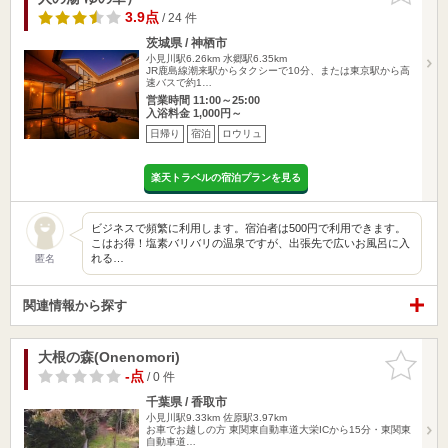
3.9点
/ 24 件
茨城県 / 神栖市
小見川駅6.26km
水郷駅6.35km
JR鹿島線潮来駅からタクシーで10分、または東京駅から高
速バスで約1…
営業時間 11:00～25:00
入浴料金 1,000円～
日帰り
宿泊
ロウリュ
楽天トラベルの宿泊プランを見る
ビジネスで頻繁に利用します。宿泊者は500円で利用できます。
こはお得！塩素バリバリの温泉ですが、出張先で広いお風呂に入
れる…
匿名
関連情報から探す
大根の森(Onenomori)
お気に入
りに追加
-点
/ 0 件
千葉県 / 香取市
小見川駅9.33km
佐原駅3.97km
お車でお越しの方 東関東自動車道大栄ICから15分・東関東
自動車道…