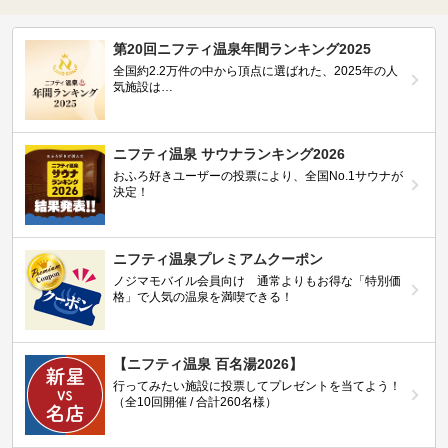
第20回ニフティ温泉年間ランキング2025
全国約2.2万件の中から頂点に選ばれた、2025年の人
気施設は…
ニフティ温泉 サウナランキング2026
おふろ好きユーザーの投票により、全国No.1サウナが
決定！
ニフティ温泉プレミアムクーポン
ノジマモバイル会員向け 通常よりもお得な「特別価
格」で人気の温泉を満喫できる！
【ニフティ温泉 百名湯2026】
行ってみたい施設に投票してプレゼントを当てよう！
（全10回開催 / 合計260名様）