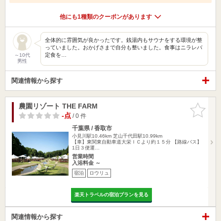
他にも1種類のクーポンがあります
全体的に雰囲気が良かったです。銭湯内もサウナをする環境が整
っていました。おかげさまで自分も整いました。食事はニラレバ
定食を…
～10代
男性
関連情報から探す
農園リゾート THE FARM
お気に入
りに追加
-点
/ 0 件
千葉県 / 香取市
小見川駅10.46km
芝山千代田駅10.99km
【車】東関東自動車道大栄ＩＣより約１５分 【路線バス】
1日３便運…
営業時間
入浴料金 ～
宿泊
ロウリュ
楽天トラベルの宿泊プランを見る
関連情報から探す