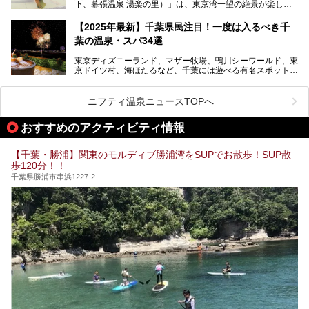
下、幕張温泉 湯楽の里）」は、東京湾一望の絶景が楽しめ
この記事は花王株式会社商品のPRレポート記事です。
る日帰り温泉です。
設備も天然温泉の露天風呂、サウナ、岩盤浴のほか、高濃度
【2025年最新】千葉県民注目！一度は入るべき千
炭酸泉、海の見えるお休み処や食事処、展望抜群の屋上ま
葉の温泉・スパ34選
で、年代を問わずたっぷり楽しめます。
東京ディズニーランド、マザー牧場、鴨川シーワールド、東
今回は人気のこの施設の中でも、特におススメしたい3つの
京ドイツ村、海ほたるなど、千葉には遊べる有名スポットが
ポイントについて厳選してお届けします。読めばきっと、行
たくさん。そんな千葉県は温泉・スパもすごいんです！千葉
きたくなること間違いなし！
県で生まれ、千葉県で育ち、つい最近まで千葉在住だった私
がお勧めする、一度は入るべき千葉の温泉・スパ34選をま
ニフティ温泉ニュースTOPへ
とめました。
おすすめのアクティビティ情報
【千葉・勝浦】関東のモルディブ勝浦湾をSUPでお散歩！SUP散
歩120分！！
千葉県勝浦市串浜1227-2