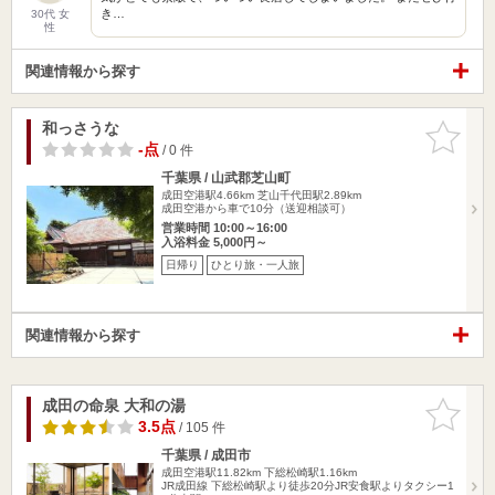
き…
30代 女
性
関連情報から探す
和っさうな
お気に入
りに追加
-点
/ 0 件
千葉県 / 山武郡芝山町
成田空港駅4.66km
芝山千代田駅2.89km
成田空港から車で10分（送迎相談可）
営業時間 10:00～16:00
入浴料金 5,000円～
日帰り
ひとり旅・一人旅
関連情報から探す
成田の命泉 大和の湯
お気に入
りに追加
3.5点
/ 105 件
千葉県 / 成田市
成田空港駅11.82km
下総松崎駅1.16km
JR成田線 下総松崎駅より徒歩20分JR安食駅よりタクシー1