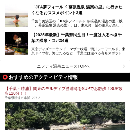
スペースや休憩スペースが充実した施設、子連れファミリー
造さんが登場して、“前を向くチカラに”というメッセージを
この記事はSPA＆HOTEL舞浜ユーラシアのPRレポート記事
向けの施設など、目的に合わせたおすすめの施設を紹介しま
伝えるムービーです。公開を記念して、スパメッツァおおた
です。
「JFA夢フィールド 幕張温泉 湯楽の里」に行きた
す。
か竜泉寺の湯にて体験イベントを開催。花王サクセスの製品
くなるおススメポイント3選
が無料で試せるチャンスです！
千葉県でスーパー銭湯選びに困った際は、ぜひ参考にしてく
───
ださい。
千葉市美浜区の「JFA夢フィールド 幕張温泉 湯楽の里（以
提供元：花王株式会社【PR】
下、幕張温泉 湯楽の里）」は、東京湾一望の絶景が楽しめ
この記事は花王株式会社商品のPRレポート記事です。
る日帰り温泉です。
設備も天然温泉の露天風呂、サウナ、岩盤浴のほか、高濃度
【2025年最新】千葉県民注目！一度は入るべき千
炭酸泉、海の見えるお休み処や食事処、展望抜群の屋上ま
葉の温泉・スパ34選
で、年代を問わずたっぷり楽しめます。
東京ディズニーランド、マザー牧場、鴨川シーワールド、東
今回は人気のこの施設の中でも、特におススメしたい3つの
京ドイツ村、海ほたるなど、千葉には遊べる有名スポットが
ポイントについて厳選してお届けします。読めばきっと、行
たくさん。そんな千葉県は温泉・スパもすごいんです！千葉
きたくなること間違いなし！
県で生まれ、千葉県で育ち、つい最近まで千葉在住だった私
がお勧めする、一度は入るべき千葉の温泉・スパ34選をま
ニフティ温泉ニュースTOPへ
とめました。
おすすめのアクティビティ情報
【千葉・勝浦】関東のモルディブ勝浦湾をSUPでお散歩！SUP散
歩120分！！
千葉県勝浦市串浜1227-2