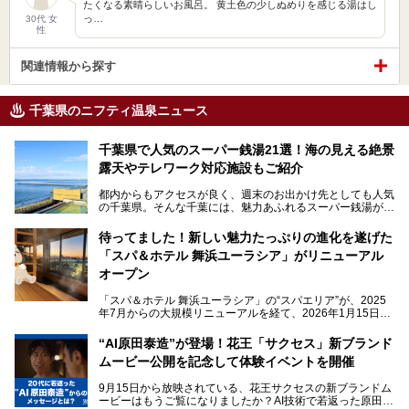
たくなる素晴らしいお風呂。 黄土色の少しぬめりを感じる湯はし
っ…
30代 女
性
関連情報から探す
千葉県のニフティ温泉ニュース
千葉県で人気のスーパー銭湯21選！海の見える絶景
露天やテレワーク対応施設もご紹介
都内からもアクセスが良く、週末のお出かけ先としても人気
の千葉県。そんな千葉には、魅力あふれるスーパー銭湯がた
くさんあります。
待ってました！新しい魅力たっぷりの進化を遂げた
「サウナでしっかりととのいたい」「海が見える絶景で非日
「スパ＆ホテル 舞浜ユーラシア」がリニューアル
常を味わいたい」「子連れでも気兼ねなく1日過ごした
い」。
オープン
そんな多様なニーズに応える施設が揃っているため、その日
「スパ＆ホテル 舞浜ユーラシア」の“スパエリア”が、2025
の目的に合った施設がきっと見つかるはずです。
年7月からの大規模リニューアルを経て、2026年1月15日
（木）に再オープン！
さらに最近では、24時間営業で深夜まで滞在できる施設
“AI原田泰造”が登場！花王「サクセス」新ブランド
や、テレワーク・コワーキングスペースを備えた仕事もでき
新設エリアや生まれ変わった浴場・サウナの魅力を、人気キ
るスパも増えており、ただの入浴施設にとどまらない進化を
ムービー公開を記念して体験イベントを開催
ャラクター「ユーラシわん」と一緒にご紹介します。必見の
遂げています。
マル秘情報がたっぷり。ぜひチェックしてみてください！
9月15日から放映されている、花王サクセスの新ブランドム
───
本記事では、人気スーパー銭湯から絶景施設、コワーキング
ービーはもうご覧になりましたか？AI技術で若返った原田泰
提供元：SPA＆HOTEL舞浜ユーラシア【PR】