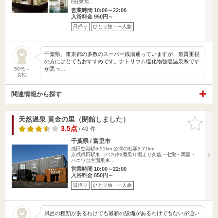
0分東関…
営業時間 10:00～22:00
入浴料金 950円～
日帰り
ひとり旅・一人旅
千葉県、東京都の多数のスーパー銭湯通っていますが、泉質重視
の方にはとてもおすすめです。ナトリウム塩化物強塩温泉系です
が黒っ…
50代～
女性
関連情報から探す
天然温泉 黄金の里（閉館しました）
お気に入
りに追加
3.5点
/ 49 件
千葉県 / 富里市
成田空港駅6.51km
公津の杜駅3.71km
京成成田駅東口バス停2番乗り場より久能・七栄・両国・
ハニワ台方面乗車…
営業時間 10:00～22:00
入浴料金 850円～
日帰り
ひとり旅・一人旅
風呂の種類があるわけでも最新の設備があるわけでもないが通い