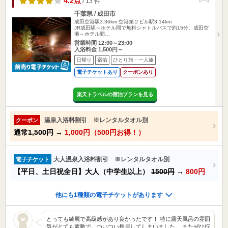
4.2点
/ 13 件
千葉県 / 成田市
成田空港駅3.36km
空港第２ビル駅3.14km
JR成田駅～ホテル間で無料シャトルバスで約15分、成田空
港～ホテル間…
営業時間 12:00～23:00
入浴料金 1,500円～
日帰り
宿泊
ひとり旅・一人旅
電子チケットあり
クーポンあり
楽天トラベルの宿泊プランを見る
温泉入浴料割引 ※レンタルタオル別
クーポン
通常
1,500円
→
1,000円（500円お得！）
大人温泉入浴料割引 ※レンタルタオル別
電子チケット
【平日、土日祝全日】大人（中学生以上）
1500円
→
800円
他にも1種類の電子チケットがあります
とっても綺麗で高級感があり良かったです！ 特に露天風呂の雰囲
気がとても素敵で、ついつい長居してしまいました。 またぜひ行