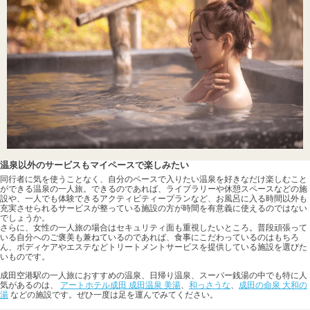
温泉以外のサービスもマイペースで楽しみたい
同行者に気を使うことなく、自分のペースで入りたい温泉を好きなだけ楽しむこと
ができる温泉の一人旅。できるのであれば、ライブラリーや休憩スペースなどの施
設や、一人でも体験できるアクティビティープランなど、お風呂に入る時間以外も
充実させられるサービスが整っている施設の方が時間を有意義に使えるのではない
でしょうか。
さらに、女性の一人旅の場合はセキュリティ面も重視したいところ。普段頑張って
いる自分へのご褒美も兼ねているのであれば、食事にこだわっているのはもちろ
ん、ボディケアやエステなどトリートメントサービスを提供している施設を選びた
いものです。
成田空港駅の一人旅におすすめの温泉、日帰り温泉、スーパー銭湯の中でも特に人
気があるのは、
アートホテル成田 成田温泉 美湯
、
和っさうな
、
成田の命泉 大和の
湯
などの施設です。ぜひ一度は足を運んでみてください。