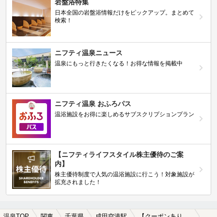
岩盤浴特集
日本全国の岩盤浴情報だけをピックアップ。まとめて
検索！
ニフティ温泉ニュース
温泉にもっと行きたくなる！お得な情報を掲載中
ニフティ温泉 おふろパス
温浴施設をお得に楽しめるサブスクリプションプラン
【ニフティライフスタイル株主優待のご案
内】
株主優待制度で人気の温浴施設に行こう！対象施設が
拡充されました！
温泉TOP
関東
千葉県
成田空港駅
【クーポンあり】一人旅におすすめの成田空港駅近くの温泉、日帰り温泉、スーパー銭湯おすすめ