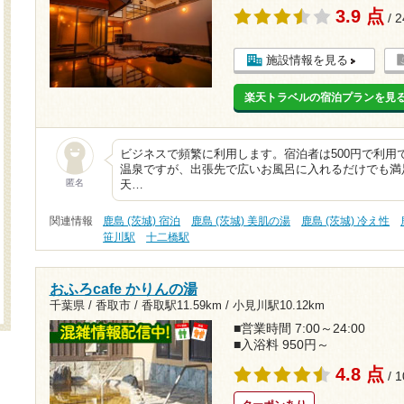
3.9 点
/ 
施設情報を見る
楽天トラベルの宿泊プランを見
ビジネスで頻繁に利用します。宿泊者は500円で利用
温泉ですが、出張先で広いお風呂に入れるだけでも満
匿名
天…
関連情報
鹿島 (茨城) 宿泊
鹿島 (茨城) 美肌の湯
鹿島 (茨城) 冷え性
笹川駅
十二橋駅
おふろcafe かりんの湯
千葉県 / 香取市 /
香取駅11.59km
/
小見川駅10.12km
■営業時間 7:00～24:00
■入浴料 950円～
4.8 点
/ 