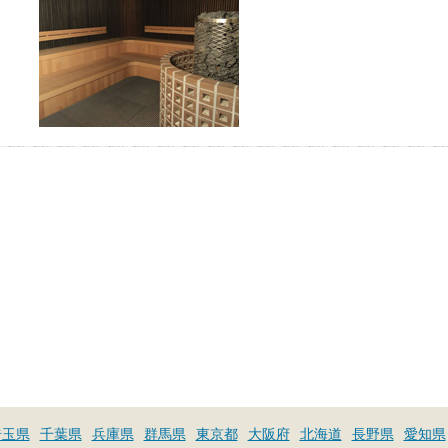
お湯で体がほぐれたら、次は占
い師さんとお話しして、心もほ
ぐしてみませんか？
埼玉県
千葉県
兵庫県
群馬県
東京都
大阪府
北海道
長野県
愛知県