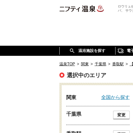
ロウリュ
パ、 サ
温浴施設を探す
電
温泉TOP
>
関東
>
千葉県
>
香取駅
>
選択中のエリア
全国から探す
関東
千葉県
変更