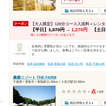
クーポンあり
施設情報を見る
【大人限定】120分コース入浴料＋レンタ
クーポン
【平日】
1,370円
→
1,270円
【土日
他にも1種類のクーポンがあります
全体的に雰囲気が良かったです。銭湯内もサウナをす
で自分も整いました。食事はニラレバ定食を頂きまし
～10代 男性
す。…
関連情報
佐原 塩化物泉
佐原 美肌の湯
佐原 冷え性
佐原 子連れOK
農園リゾート THE FARM
千葉県 / 香取市 /
香取駅11.66km
/
小見川駅10.46km
- 点
/ 0件
施設情報を見る