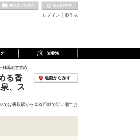
お気に入りの温泉
最近の履歴
ログイン
ID作成
グ
岩盤浴
ー銭湯おすすめ
める香
地図から探す
温泉、ス
ジでは香取駅から直線距離で近い順でお