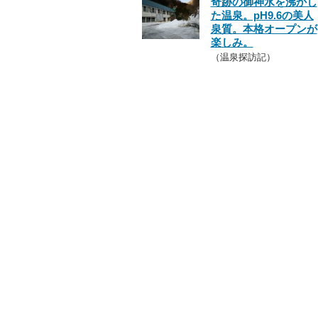
奇跡の御神水を沸かし
た温泉。pH9.6の美人
泉質。本格オープンが
楽しみ。
（温泉探訪記）