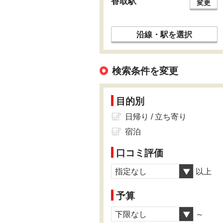
香取駅
変更
沿線・駅を選択
検索条件を変更
目的別
日帰り / 立ち寄り
宿泊
口コミ評価
指定なし
以上
予算
下限なし
～