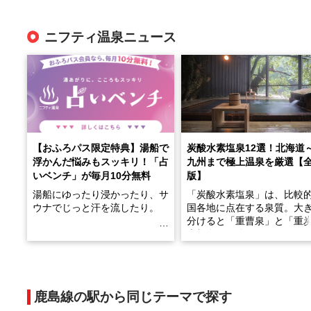
ニフティ温泉ニュース
【おふろパス限定特典】湯船で
炭酸水素塩泉12選！北海道
浮かんだ悩みもスッキリ！「占
九州まで極上温泉を厳選【
いベンチ」が毎月10分無料
版】
湯船にゆったり浸かったり、サ
「炭酸水素塩泉」は、比較
ウナでじっと汗を流したり。
国各地に点在する泉質。大
分けると「重曹泉」と「重
土類泉」に分かれます。
そんな「一人でぼんやり過ごす
また硫黄や鉄分などの特殊
時間」、ふだん後回しにしてい
が混ざり合うことで、複雑
た「これからのこと」や「ちょ
多様な個性を持つことも多
鹿島線の駅から同じテーマで探す
っとした悩み」が、頭に浮かん
す。