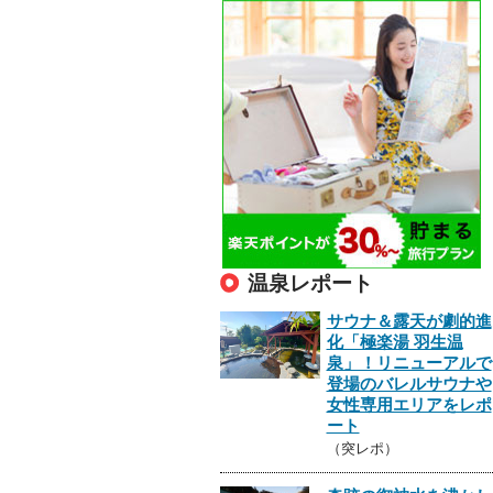
温泉レポート
サウナ＆露天が劇的進
化「極楽湯 羽生温
泉」！リニューアルで
登場のバレルサウナや
女性専用エリアをレポ
ート
（突レポ）