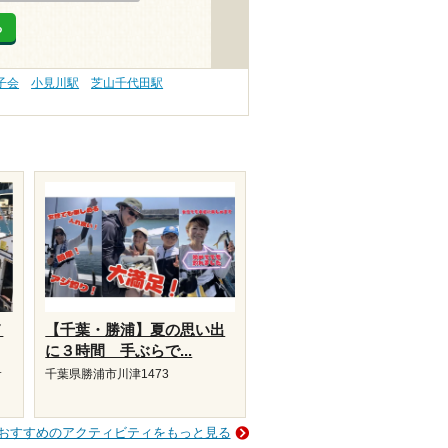
る
子会
小見川駅
芝山千代田駅
メ
【千葉・勝浦】夏の思い出
に３時間 手ぶらで...
サ
千葉県勝浦市川津1473
おすすめのアクティビティをもっと見る