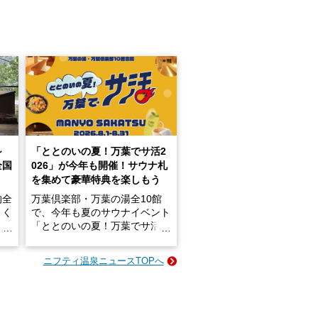
～
「ととのいの夏！万葉でサ活2
全国
026」が今年も開催！サウナ札
を集めて豪華特典を楽しもう
的全
万葉倶楽部・万葉の湯全10館
きく
で、今年も夏のサウナイベント
炭酸
「ととのいの夏！万葉でサ活2
026」が開催されます！
ニフティ温泉ニュースTOPへ
成分
2026年8月1日（土）～8月31
かつ
日（月）までの開催期間中は、
いで
サウナ飯やサウナドリンク、岩
盤浴の利用などで「万葉サウナ