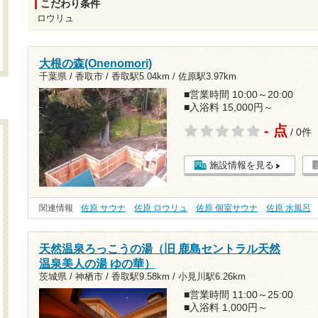
こだわり条件
ロウリュ
大根の森(Onenomori)
千葉県 / 香取市 /
香取駅5.04km
/
佐原駅3.97km
■営業時間 10:00～20:00
■入浴料 15,000円～
- 点
/ 0件
施設情報を見る
関連情報
佐原 サウナ
佐原 ロウリュ
佐原 個室サウナ
佐原 水風呂
天然温泉ろっこうの湯（旧 鹿島セントラル天然
温泉美人の湯 ゆの華）
茨城県 / 神栖市 /
香取駅9.58km
/
小見川駅6.26km
■営業時間 11:00～25:00
■入浴料 1,000円～