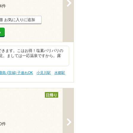
>
24件
お気に入りに追加
る
できます。こはお得！塩素バリバリの
足。ましては一応温泉ですから。露
鹿島 (茨城) 子連れOK
小見川駅
水郷駅
日帰り
>
10件