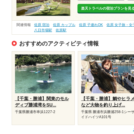
楽天トラベルの宿泊プランを見
関連情報
佐原 宿泊
佐原 カップル
佐原 子連れOK
佐原 女子旅・女
八日市場駅
佐原駅
おすすめのアクティビティ情報
【千葉・勝浦】関東のモル
【千葉・勝浦】鯛やヒラ
ディブ勝浦湾をSU...
など大物を釣り上げ...
千葉県勝浦市串浜1227-2
千葉県 勝浦市浜勝浦258-1シー
イドハイツA101号