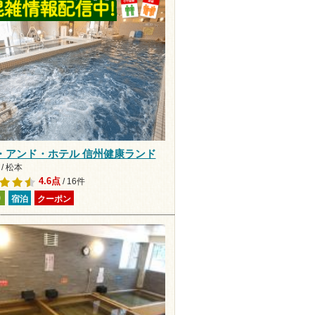
・アンド・ホテル 信州健康ランド
/ 松本
4.6点
/ 16件
り
宿泊
クーポン