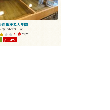
泉白根桃源天笑閣
 / 南アルプス山麓
3.1点
/ 9件
り
クーポン