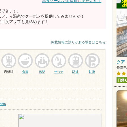
温泉クーポンを提供しませんか？
載できます。
ニフティ温泉でクーポンを提供してみませんか！
注目度アップも見込めます！
掲載情報に誤りがある場合はこちら
クア
長野県 
岩盤浴
食事
休憩
サウナ
駅近
駐車
日帰
1
com/