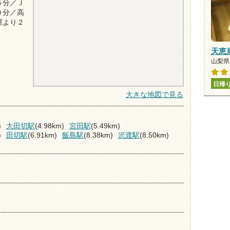
５分／Ｊ
０分／高
屋より２
天恵
山梨県
日帰
大きな地図で見る
)
大田切駅
(4.98km)
宮田駅
(5.49km)
)
田切駅
(6.91km)
飯島駅
(8.38km)
沢渡駅
(8.50km)