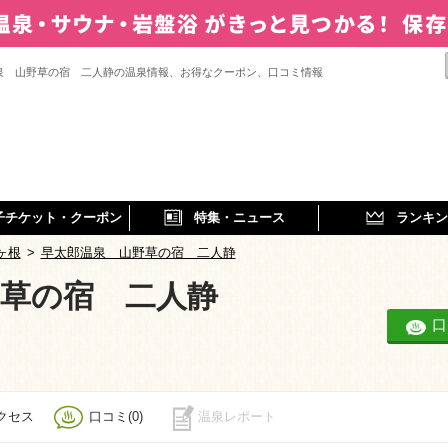
泉 山野草の宿 二人静の温泉情報、お得なクーポン、口コミ情報
子チケット・クーポン
特集・ニュース
ランキン
ヶ根
>
早太郎温泉 山野草の宿 二人静
野草の宿 二人静
口
クセス
口コミ(0)
温泉レポート