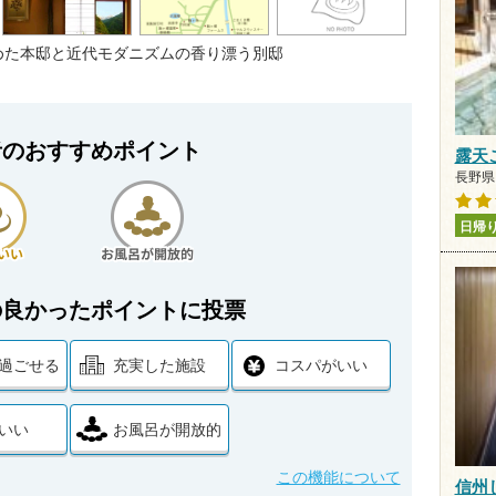
めた本邸と近代モダニズムの香り漂う別邸
者のおすすめポイント
露天
長野県 
日帰
の良かったポイントに投票
過ごせる
充実した施設
コスパがいい
いい
お風呂が開放的
この機能について
信州