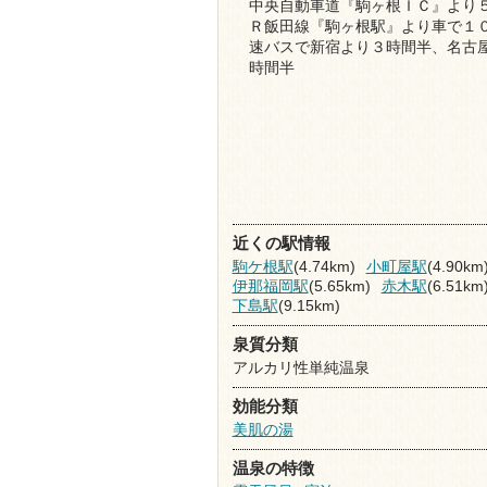
中央自動車道『駒ヶ根ＩＣ』より
Ｒ飯田線『駒ヶ根駅』より車で１
速バスで新宿より３時間半、名古
時間半
近くの駅情報
駒ケ根駅
(4.74km)
小町屋駅
(4.90km
伊那福岡駅
(5.65km)
赤木駅
(6.51km
下島駅
(9.15km)
泉質分類
アルカリ性単純温泉
効能分類
美肌の湯
温泉の特徴