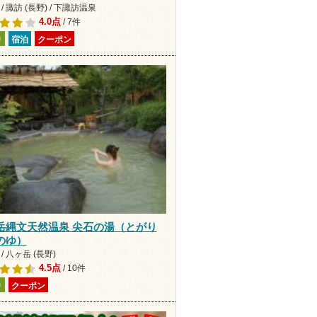
/ 諏訪 (長野) / 下諏訪温泉
4.0点
/ 7件
り
宿泊
クーポン
岳縄文天然温泉 尖石の湯（とがり
のゆ）
/ 八ヶ岳 (長野)
4.5点
/ 10件
り
クーポン