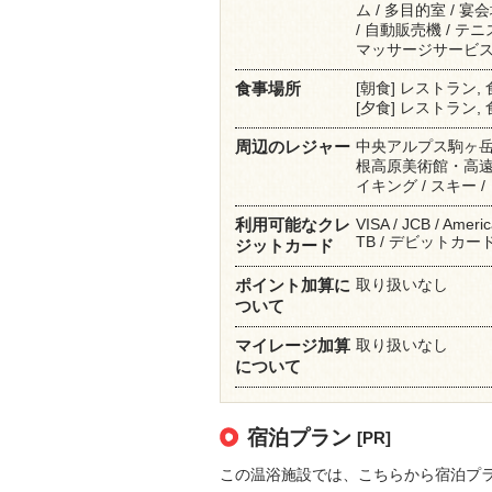
ム / 多目的室 / 宴会
/ 自動販売機 / テ
マッサージサービス 
[朝食] レストラン,
食事場所
[夕食] レストラン,
中央アルプス駒ヶ
周辺のレジャー
根高原美術館・高遠城址公
イキング / スキー /
VISA / JCB / Americ
利用可能なクレ
TB / デビットカード
ジットカード
取り扱いなし
ポイント加算に
ついて
取り扱いなし
マイレージ加算
について
宿泊プラン
[PR]
この温浴施設では、こちらから宿泊プ