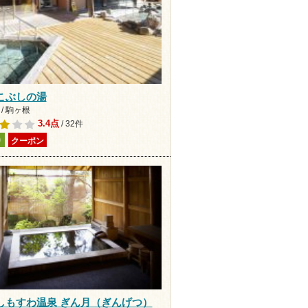
こぶしの湯
/ 駒ヶ根
3.4点
/ 32件
り
クーポン
しもすわ温泉 ぎん月（ぎんげつ）