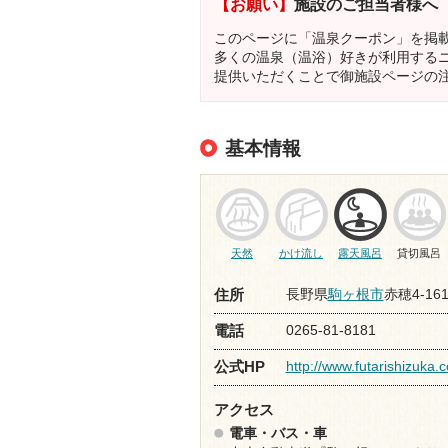
【お願い】
施設のご担当者様へ
このページに「温泉クーポン」を掲
多くの温泉（温浴）好きが利用する
提供いただくことで御施設ページの
基本情報
天然
かけ流し
露天風呂
貸切風呂
長野県
駒ヶ根市
赤穂4-16
住所
0265-81-8181
電話
http://www.futarishizuka.
公式HP
アクセス
電車・バス・車