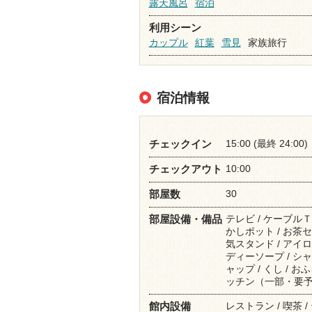
露天風呂
宿泊
利用シーン
カップル
紅葉
雪見
家族旅行
宿泊情報
15:00 (最終 24:00)
チェックイン
10:00
チェックアウト
30
部屋数
テレビ / ケーブルＴＶ
部屋設備・備品
かしポット / お茶セッ
気スタンド / アイロン
ディーソープ / シャ
ャップ / くし / お
ッチン（一部・要予約
レストラン / 喫茶 
館内設備