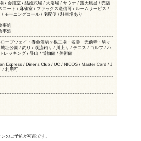
場 / 会議室 / 結婚式場 / 大浴場 / サウナ / 露天風呂 / 売店
ニスコート / 麻雀室 / ファックス送信可 / ルームサービス /
/ モーニングコール / 宅配便 / 駐車場あり
 食事処
 食事処
岳ロープウェイ・養命酒駒ヶ根工場・名勝 光前寺・駒ヶ
園 / 釣り / 渓流釣り / 川上り / テニス / ゴルフ / ハ
 トレッキング / 登山 / 博物館 / 美術館
an Express / Diner's Club / UC / NICOS / Master Card / J
 / 利用可
ランのご予約が可能です。