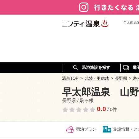
早太郎温
温浴施設を探す
電
温泉TOP
>
北陸・甲信越
>
長野県
>
駒
早太郎温泉 山
長野県 / 駒ヶ根
0.0
/ 0件
宿泊プラン
施設情報・ア