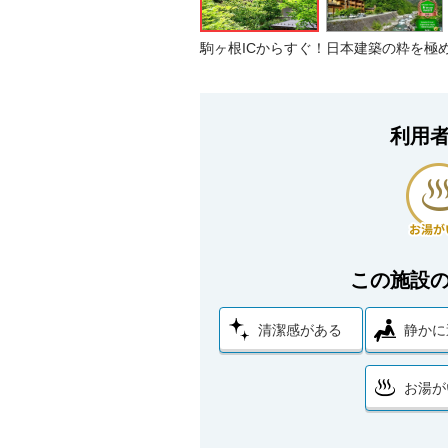
駒ヶ根ICからすぐ！日本建築の粋を極
利用
この施設
清潔感がある
静かに
お湯が