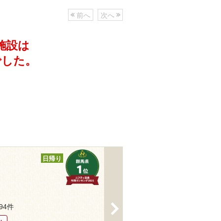
前へ
次へ
施設は
でした。
日帰り
>
194件