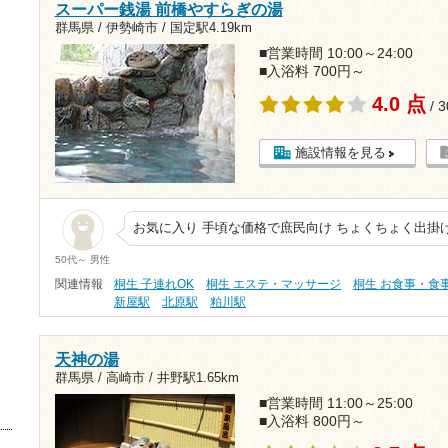
スーパー銭湯 前橋やすらぎの湯
群馬県 / 伊勢崎市 /
国定駅4.19km
■営業時間 10:00～24:00
■入浴料 700円～
4.0 点
/ 
施設情報を見る
お気に入り 手頃な価格で庶民向け ちょくちょく出掛
50代～ 男性
関連情報
桐生 子連れOK
桐生 エステ・マッサージ
桐生 お食事・食
新屋駅
北原駅
粕川駅
天神の湯
群馬県 / 高崎市 /
井野駅1.65km
■営業時間 11:00～25:00
■入浴料 800円～