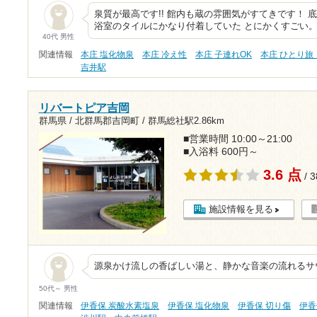
泉質が最高です!! 館内も蔵の雰囲気がすてきです！
浴室のタイルにかなり付着していた とにかくすごい。
40代 男性
関連情報
本庄 塩化物泉
本庄 冷え性
本庄 子連れOK
本庄 ひとり旅
吉井駅
リバートピア吉岡
群馬県 / 北群馬郡吉岡町 /
群馬総社駅2.86km
■営業時間 10:00～21:00
■入浴料 600円～
3.6 点
/ 
施設情報を見る
源泉かけ流しの香ばしい湯と、静かな音楽の流れるサ
50代～ 男性
関連情報
伊香保 炭酸水素塩泉
伊香保 塩化物泉
伊香保 切り傷
伊香