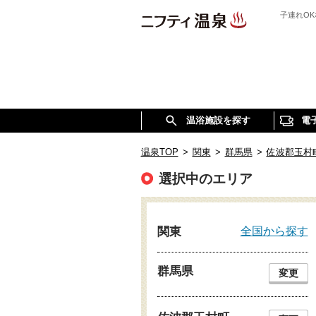
子連れO
温浴施設を探す
電
温泉TOP
>
関東
>
群馬県
>
佐波郡玉村
選択中のエリア
全国から探す
関東
群馬県
変更