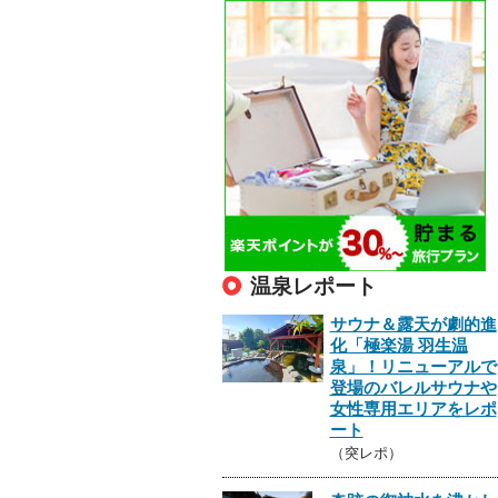
温泉レポート
サウナ＆露天が劇的進
化「極楽湯 羽生温
泉」！リニューアルで
登場のバレルサウナや
女性専用エリアをレポ
ート
（突レポ）