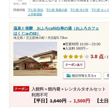
度が安定しないようでぬる湯から熱湯まで楽しめたw 
50代～ 男性
関連情報
下仁田 宿泊
下仁田 美肌の湯
下仁田 冷え性
下仁田 カッ
上州新屋駅
温泉と発酵 おふろcafé白寿の湯（おふろカフェ
はくじゅのゆ）
埼玉県 / 児玉郡神川町 /
丹荘駅5.73km
■営業時間 10:00～23:00
■入浴料 580円～
3.8 点
/ 
クーポンあり
施設情報を見る
入館料＋館内着＋レンタルタオルセット 
クーポン
利用不可
【平日】
1,640円
→
1,500円
【土日