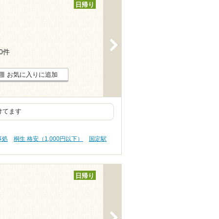
日帰り
>
30件
お気に入りに追加
けてます
事処
桐生 格安（1,000円以下）
国定駅
日帰り
>