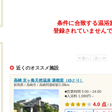
条件に合致する温浴
登録されていません
前へ
次へ
近くのオススメ施設
高崎 京ヶ島天然温泉 湯都里（ゆとり）
群馬県 / 高崎市 /
高崎問屋町駅3.28km
■営業時間 5:00～24:00
■入浴料 1,080円～
4.0 点
/ 