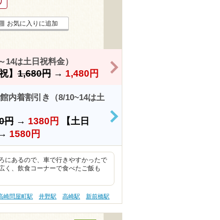
り
お気に入りに追加
0～14は土日祝料金）
>
祝】
1,680円
→
1,480円
館内着割引き（8/10~14は土
80円
→
1380円
【土日
>
→
1580円
ころにあるので、車で行きやすかったで
広く、飲食コーナーで食べたご飯も
高崎問屋町駅
井野駅
高崎駅
新前橋駅