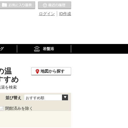
お気に入りの温泉
最近の履歴
ログイン
ID作成
グ
岩盤浴
の温
地図から探す
すすめ
銭湯を検索
並び替え
おすすめ順
閉館済みを除く