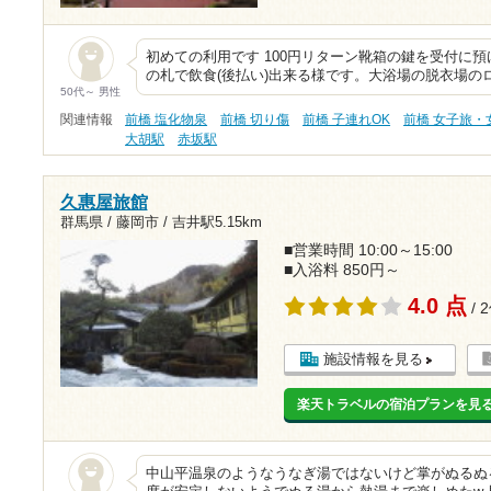
初めての利用です 100円リターン靴箱の鍵を受付に
の札で飲食(後払い)出来る様です。大浴場の脱衣場のロ
50代～ 男性
関連情報
前橋 塩化物泉
前橋 切り傷
前橋 子連れOK
前橋 女子旅・
大胡駅
赤坂駅
久惠屋旅館
群馬県 / 藤岡市 /
吉井駅5.15km
■営業時間 10:00～15:00
■入浴料 850円～
4.0 点
/ 
施設情報を見る
楽天トラベルの宿泊プランを見
中山平温泉のようなうなぎ湯ではないけど掌がぬるぬ