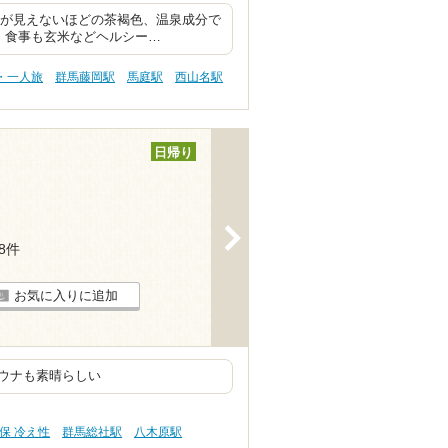
 底が見えないほどの茶褐色、温泉成分で
 食事も玄米などヘルシー…
・一人旅
群馬藤岡駅
馬庭駅
西山名駅
日帰り
>
38件
お気に入りに追加
ウナも素晴らしい
保 冷え性
群馬総社駅
八木原駅