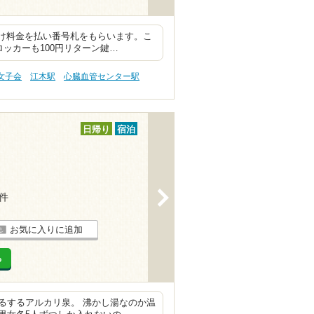
預け料金を払い番号札をもらいます。こ
ッカーも100円リターン鍵…
女子会
江木駅
心臓血管センター駅
日帰り
宿泊
>
2件
お気に入りに追加
る
るするアルカリ泉。 沸かし湯なのか温