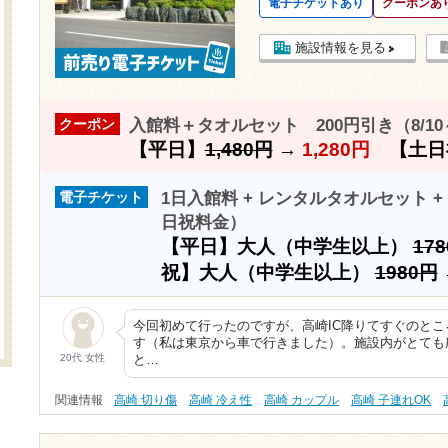
電子チケットあり
クーポンあ
施設情報を見る
入館料＋タオルセット 200円引き（8/1
クーポン
【平日】
1,480円
→
1,280円
【土日
1日入館料 + レンタルタオルセット + 
電子チケット
日祝料金）
【平日】大人（中学生以上）
17
祝】大人（中学生以上）
1980円
今回初めて行ったのですが、高崎IC降りてすぐのと
す（私は東京から車で行きました）。施設内がとても
20代 女性
と…
関連情報
高崎 切り傷
高崎 冷え性
高崎 カップル
高崎 子連れOK