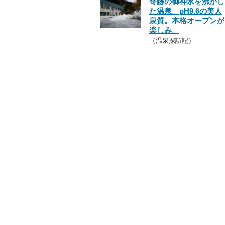
奇跡の御神水を沸かし
た温泉。pH9.6の美人
泉質。本格オープンが
楽しみ。
（温泉探訪記）