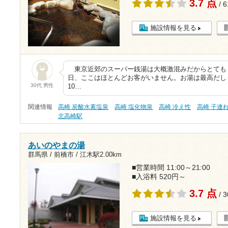
3.7 点
/ 
施設情報を見る
東京近郊のスーパー銭湯は大概激混みだからとても
日、ここはほとんどお客がいません。お湯は最高だし
30代 男性
10…
関連情報
高崎 炭酸水素塩泉
高崎 塩化物泉
高崎 冷え性
高崎 子連れ
北高崎駅
あいのやまの湯
群馬県 / 前橋市 /
江木駅2.00km
■営業時間 11:00～21:00
■入浴料 520円～
3.7 点
/ 
施設情報を見る