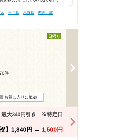
男女各5人ずつしか入れないの…
プル
吉井駅
馬庭駅
西吉井駅
日帰り
>
170件
お気に入りに追加
最大340円引き ※特定日
>
祝】
1,840円
→
1,500円