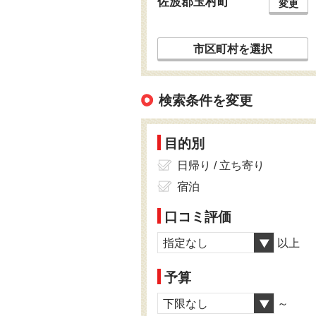
佐波郡玉村町
変更
市区町村を選択
検索条件を変更
目的別
日帰り / 立ち寄り
宿泊
口コミ評価
指定なし
以上
予算
下限なし
～