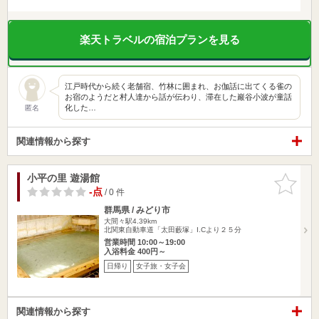
楽天トラベルの宿泊プランを見る
江戸時代から続く老舗宿、竹林に囲まれ、お伽話に出てくる雀の
お宿のようだと村人達から話が伝わり、滞在した巖谷小波が童話
化した…
匿名
関連情報から探す
小平の里 遊湯館
お気に入
りに追加
-点
/ 0 件
群馬県 / みどり市
大間々駅4.39km
北関東自動車道「太田藪塚」I.Cより２５分
営業時間 10:00～19:00
入浴料金 400円～
日帰り
女子旅・女子会
関連情報から探す