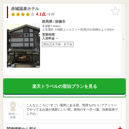
赤城温泉ホテル
お気に入
りに追加
4.1点
/ 9 件
群馬県 / 前橋市
本宿駅7.64km
上毛電鉄 大胡駅よりタクシー利用20分高崎ICより30km
営業時間
入浴料金 ～
宿泊
女子旅・女子会
楽天トラベルの宿泊プランを見る
こんなところに❔すごい場所にある宿。気持ちのいいフアミリー
でやってるお湯が抜群にいい宿。茶色のすべすべ湯。自称温泉マ
ニアの…
50代～
女性
関連情報から探す