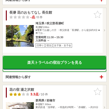
長瀞 花のおもてなし 長生館
お気に入
りに追加
-点
/ 0 件
埼玉県 / 秩父郡長瀞町
長瀞駅199m
■電車でお越しの方 ・秩父鉄道「長瀞駅」から徒歩約3分 ■
車でお…
営業時間 11:30～15:30
入浴料金 ～
日帰り
宿泊
女子旅・女子会
楽天トラベルの宿泊プランを見る
関連情報から探す
花の宿 湯之沢館
お気に入
りに追加
3.3点
/ 10 件
群馬県 / 前橋市
本宿駅7.66km
東武鉄道「浅草駅」～特急約2時間～「赤城駅」～約20分