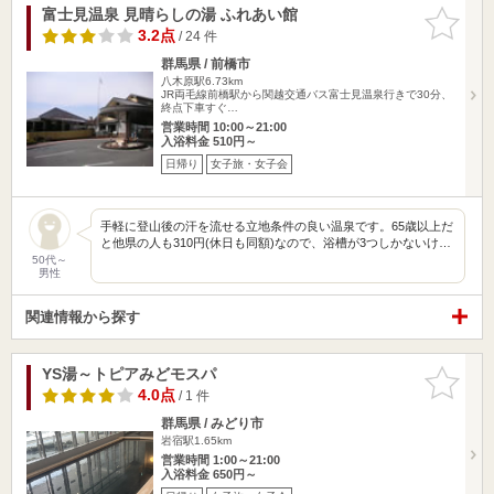
富士見温泉 見晴らしの湯 ふれあい館
お気に入
りに追加
3.2点
/ 24 件
群馬県 / 前橋市
八木原駅6.73km
JR両毛線前橋駅から関越交通バス富士見温泉行きで30分、
終点下車すぐ…
営業時間 10:00～21:00
入浴料金 510円～
日帰り
女子旅・女子会
手軽に登山後の汗を流せる立地条件の良い温泉です。65歳以上だ
と他県の人も310円(休日も同額)なので、浴槽が3つしかないけ…
50代～
男性
関連情報から探す
YS湯～トピアみどモスパ
お気に入
りに追加
4.0点
/ 1 件
群馬県 / みどり市
岩宿駅1.65km
営業時間 1:00～21:00
入浴料金 650円～