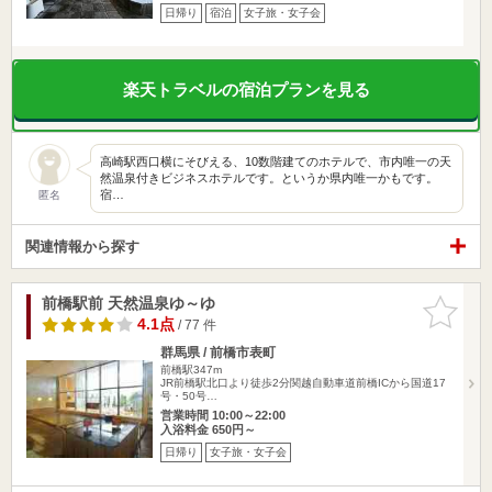
日帰り
宿泊
女子旅・女子会
楽天トラベルの宿泊プランを見る
高崎駅西口横にそびえる、10数階建てのホテルで、市内唯一の天
然温泉付きビジネスホテルです。というか県内唯一かもです。
宿…
匿名
関連情報から探す
前橋駅前 天然温泉ゆ～ゆ
お気に入
りに追加
4.1点
/ 77 件
群馬県 / 前橋市表町
前橋駅347m
JR前橋駅北口より徒歩2分関越自動車道前橋ICから国道17
号・50号…
営業時間 10:00～22:00
入浴料金 650円～
日帰り
女子旅・女子会