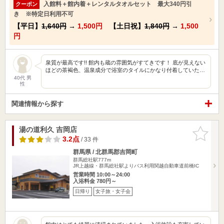
入館料＋館内着＋レンタルタオルセット 最大340円引
クーポン
き ※特定日利用不可
【平日】
1,640円
→
1,500円
【土日祝】
1,840円
→
1,500
円
泉質が最高です!! 館内も蔵の雰囲気がすてきです！ 底が見えない
ほどの茶褐色、温泉成分で浴室のタイルにかなり付着していた…
40代 男
性
関連情報から探す
湯の道利久 吉岡店
お気に入
りに追加
3.2点
/ 33 件
群馬県 / 北群馬郡吉岡町
群馬総社駅777m
JR上越線・群馬総社駅よりバス利用関越自動車道前橋IC
営業時間 10:00～24:00
入浴料金 780円～
日帰り
女子旅・女子会