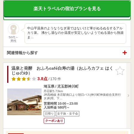
楽天トラベルの宿泊プランを見る
中山平温泉のようなうなぎ湯ではないけど掌がぬるぬるするアル
カリ泉。 沸かし湯なのか温度が安定しないようでぬる湯から熱湯
ま…
50代～
男性
関連情報から探す
温泉と発酵 おふろcafé白寿の湯（おふろカフェ はく
お気に入
じゅのゆ）
りに追加
3.8点
/ 170 件
埼玉県 / 児玉郡神川町
丹荘駅5.73km
JR高崎線 本庄駅南口より朝日バス(神川町神泉総合支所行
き)利用、下…
営業時間 10:00～23:00
入浴料金 580円～
日帰り
女子旅・女子会
クーポンあり