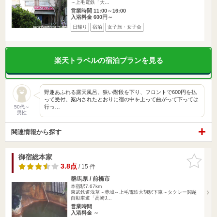
～上毛電鉄「大…
営業時間 11:00～16:00
入浴料金 600円～
日帰り
宿泊
女子旅・女子会
楽天トラベルの宿泊プランを見る
野趣あふれる露天風呂。狭い階段を下り、フロントで600円を払
って受付。案内されたとおりに宿の中を上って曲がって下っては
行っ…
50代～
男性
関連情報から探す
御宿総本家
お気に入
りに追加
3.8点
/ 15 件
群馬県 / 前橋市
本宿駅7.67km
東武鉄道浅草～赤城～上毛電鉄大胡駅下車～タクシー関越
自動車道「高崎J…
営業時間
入浴料金 ～