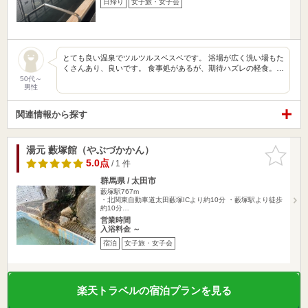
日帰り
女子旅・女子会
とても良い温泉でツルツルスベスベです。 浴場が広く洗い場もた
くさんあり、良いです。 食事処があるが、期待ハズレの軽食。…
50代～
男性
関連情報から探す
湯元 藪塚館（やぶづかかん）
お気に入
りに追加
5.0点
/ 1 件
群馬県 / 太田市
藪塚駅767m
・北関東自動車道太田藪塚ICより約10分 ・藪塚駅より徒歩
約10分…
営業時間
入浴料金 ～
宿泊
女子旅・女子会
楽天トラベルの宿泊プランを見る