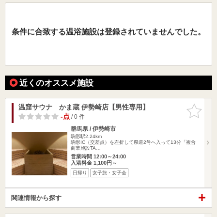
条件に合致する温浴施設は登録されていませんでした。
近くのオススメ施設
温窟サウナ かま蔵 伊勢崎店【男性専用】
お気に入
りに追加
-点
/ 0 件
群馬県 / 伊勢崎市
駒形駅2.24km
駒形IC（交差点）を左折して県道2号へ入って13分「複合
商業施設TA…
営業時間 12:00～24:00
入浴料金 1,100円～
日帰り
女子旅・女子会
関連情報から探す