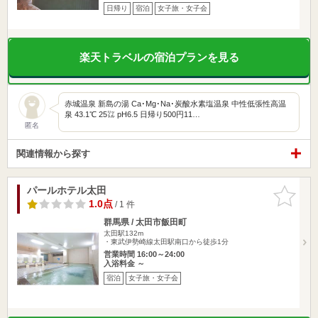
日帰り
宿泊
女子旅・女子会
楽天トラベルの宿泊プランを見る
赤城温泉 新島の湯 Ca･Mg･Na･炭酸水素塩温泉 中性低張性高温
泉 43.1℃ 25㍑ pH6.5 日帰り500円11…
匿名
関連情報から探す
パールホテル太田
お気に入
りに追加
1.0点
/ 1 件
群馬県 / 太田市飯田町
太田駅132m
・東武伊勢崎線太田駅南口から徒歩1分
営業時間 16:00～24:00
入浴料金 ～
宿泊
女子旅・女子会