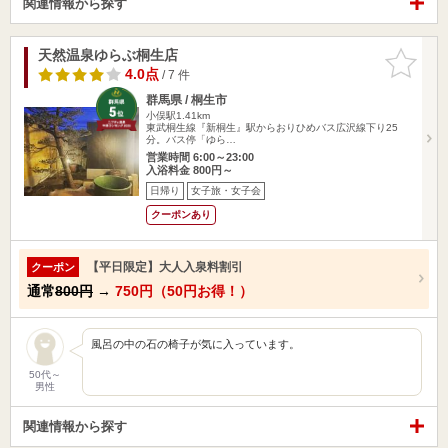
関連情報から探す
天然温泉ゆらぶ桐生店
お気に入
りに追加
4.0点
/ 7 件
群馬県 / 桐生市
小俣駅1.41km
東武桐生線『新桐生』駅からおりひめバス広沢線下り25
分。バス停「ゆら…
営業時間 6:00～23:00
入浴料金 800円～
日帰り
女子旅・女子会
クーポンあり
【平日限定】大人入泉料割引
クーポン
通常
800円
→
750円（50円お得！）
風呂の中の石の椅子が気に入っています。
50代～
男性
関連情報から探す