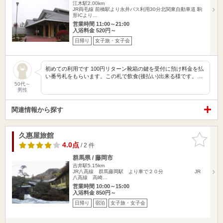
江木駅2.00km
JR両毛線 前橋駅より永井バス利用30分北関東自動車道 駒
形ICより…
営業時間 11:00～21:00
入浴料金 520円～
日帰り
女子旅・女子会
初めての利用です 100円リターン靴箱の鍵を受付に預け料金を払
い番号札をもらいます。この札で飲食(後払い)出来る様です。…
50代～
男性
関連情報から探す
久惠屋旅館
お気に入
りに追加
4.0点
/ 2 件
群馬県 / 藤岡市
吉井駅5.15km
JR八高線 群馬藤岡駅 より車で２０分 JR
八高線 高崎…
営業時間 10:00～15:00
入浴料金 850円～
日帰り
宿泊
女子旅・女子会