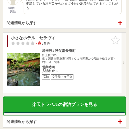
循環している注ぎ口からたまに冷たい源泉が出てきます。これが
も…
50代～
男性
関連情報から探す
小さなホテル セラヴィ
お気に入
りに追加
-点
/ 0 件
埼玉県 / 秩父郡長瀞町
野上駅692m
車：関越自動車道花園ＩＣより国道140号線を秩父方面へ
約30分。電車…
営業時間
入浴料金 ～
宿泊
女子旅・女子会
楽天トラベルの宿泊プランを見る
関連情報から探す