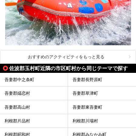
おすすめのアクティビティをもっと見る
佐波郡玉村町近隣の市区町村から同じテーマで探す
吾妻郡中之条町
吾妻郡長野原町
吾妻郡嬬恋村
吾妻郡草津町
吾妻郡高山村
吾妻郡東吾妻町
利根郡片品村
利根郡川場村
利根郡昭和村
利根郡みなかみ町