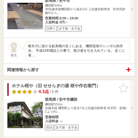
群馬県 / 安中市
磯部駅336m
JR信越本線磯部駅から徒歩3分 上信越自動車道 松井田妙
義ICから…
営業時間 8:00～19:00
入浴料金 0円～
日帰り
女子旅・女子会
碓氷川に架かる鉱泉橋の近くにある、磯部温泉のシンボル的存
在。 平成15年開設との事で、恵の湯を引き入れている。 近くに
雀…
匿名
関連情報から探す
ホテル桜や（旧 せせらぎの湯 桜や作右衛門）
お気に入
りに追加
4.3点
/ 5 件
群馬県 / 安中市磯部
磯部駅552m
信越本線 磯部駅より徒歩7分上信越自動車道 松井田・妙義I
CよりR1…
営業時間
入浴料金 ～
宿泊
女子旅・女子会