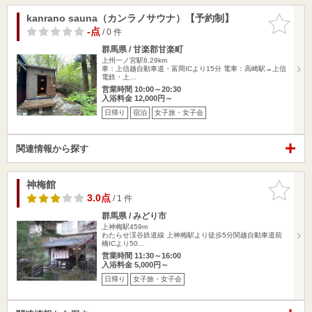
kanrano sauna（カンラノサウナ）【予約制】
お気に入
りに追加
-点
/ 0 件
群馬県 / 甘楽郡甘楽町
上州一ノ宮駅6.29km
車：上信越自動車道・富岡ICより15分 電車：高崎駅→上信
電鉄・上…
営業時間 10:00～20:30
入浴料金 12,000円～
日帰り
宿泊
女子旅・女子会
関連情報から探す
神梅館
お気に入
りに追加
3.0点
/ 1 件
群馬県 / みどり市
上神梅駅459m
わたらせ渓谷鉄道線 上神梅駅より徒歩5分関越自動車道前
橋ICより50…
営業時間 11:30～16:00
入浴料金 5,000円～
日帰り
女子旅・女子会