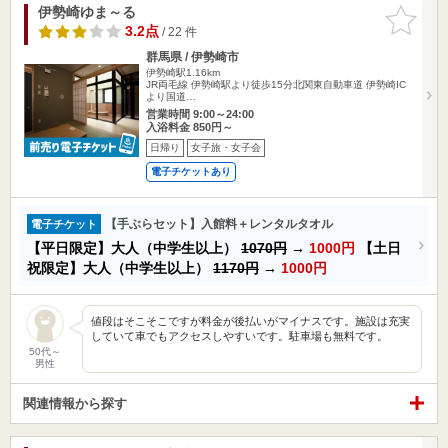
伊勢崎ゆま～る
お気に入
りに追加
3.2点
/ 22 件
群馬県 / 伊勢崎市
伊勢崎駅1.16km
JR両毛線 伊勢崎駅より徒歩15分北関東自動車道 伊勢崎IC
より国道…
営業時間 9:00～24:00
入浴料金 850円～
日帰り
女子旅・女子会
電子チケットあり
【手ぶらセット】入館料＋レンタルタオル
電子チケット
【平日限定】大人（中学生以上）
1070円
→
1000円
【土日
祝限定】大人（中学生以上）
1170円
→
1000円
値段はそこそこですが料金が後払いがマイナスです。施設は充実
していて車でもアクセスしやすいです。駐車場も無料です。
50代～
男性
関連情報から探す