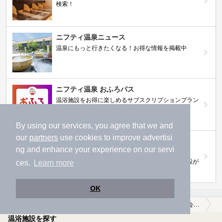
検索！
ニフティ温泉ニュース
温泉にもっと行きたくなる！お得な情報を掲載中
ニフティ温泉 おふろパス
温浴施設をお得に楽しめるサブスクリプションプラン
By using our services, you agree that we and
our
partners
use cookies to improve advertisi
【ニフティライフスタイル株主優待のご案
ng and enhance your experience on our servi
内】
株主優待制度で人気の温浴施設に行こう！対象施設が
ces.
Learn more
拡充されました！
OK
温泉TOP
関東
群馬県
佐波郡玉村町
女子旅・女子会におすすめの佐波郡玉村町の温泉、日帰り温泉、スーパー銭湯おすすめ
温浴施設を探す