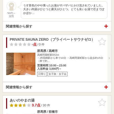
うす茶色のやや濁ったお湯がザバザバとかけ流されていました。
大きい内湯がひとつと露天がひとつ。とても良いお湯で芯までぽ
かぽか…
50代～
女性
関連情報から探す
PRIVATE SAUNA ZERO（プライベートサウナゼロ）
お気に入
りに追加
-点
/ 0 件
群馬県 / 高崎市
高崎問屋町駅652m
・JR高崎駅から車で10分 ・高崎問屋町駅から徒歩約15分
（車で約…
営業時間 10:00～23:00
入浴料金 3,000円～
日帰り
女子旅・女子会
関連情報から探す
あいのやまの湯
お気に入
りに追加
3.7点
/ 30 件
群馬県 / 前橋市