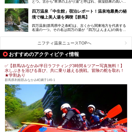
また、日帰り入浴できる温泉から混浴可能な温泉まで、おす
とつ。古から“草津の上がり湯”と呼ばれ、保湿効果の高い美
すめの入浴施設もご紹介します！
肌湯として有名な存在です。
四万温泉「中生館」宿泊レポート！温泉地最奥の秘
「四万やまぐち館」は、この地を代表する旅館の一つ。日帰
境で極上美人湯を満喫【群馬】
り入浴も可能ですが、やはり宿泊してじっくり楽しむのがベ
スト。今回は筆者自ら宿泊し、人気の絶景露天風呂＆極上美
四万温泉(群馬県中之条町)は、古くから関東地方を代表する
肌湯をはじめ、館内の魅力をたっぷりとご紹介します！
名湯の一つ。その名は四万の湯が『四万(よんまん)の病を癒
す霊泉』であるとする伝説に由来し、現代においても多くの
観光客で賑わう人気温泉地です。
ニフティ温泉ニュースTOPへ
「中生館」は四万温泉最奥に位置し、秘境感漂う老舗宿。泉
質の良さ(特に美人湯効果)に定評があり、知る人ぞ知る穴場
おすすめのアクティビティ情報
的存在です。今回は筆者自ら宿泊し、自慢の温泉をはじめ食
事・客室・共有スペースなど、宿の全貌を徹底紹介します。
✅【群馬/みなかみ/半日ラフティング3時間＆ツアー写真無料！】
水しぶきを浴びる喜び、共に乗り越える挑戦。冒険の舵を取れ！
★学割あり
群馬県利根郡みなかみ町綱子145-1