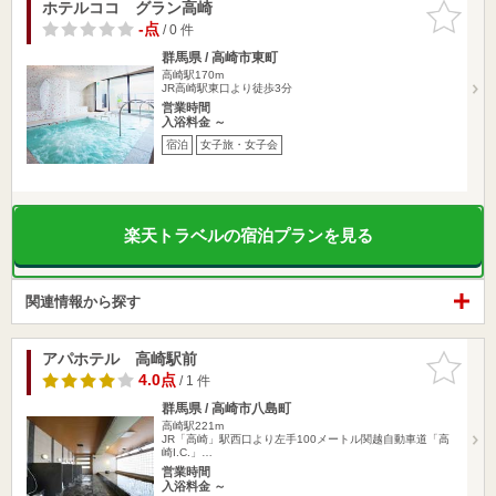
ホテルココ グラン高崎
お気に入
りに追加
-点
/ 0 件
群馬県 / 高崎市東町
高崎駅170m
JR高崎駅東口より徒歩3分
営業時間
入浴料金 ～
宿泊
女子旅・女子会
楽天トラベルの宿泊プランを見る
関連情報から探す
アパホテル 高崎駅前
お気に入
りに追加
4.0点
/ 1 件
群馬県 / 高崎市八島町
高崎駅221m
JR「高崎」駅西口より左手100メートル関越自動車道「高
崎I.C.」…
営業時間
入浴料金 ～