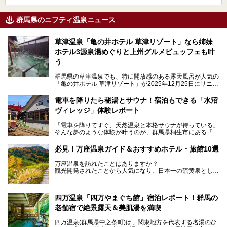
群馬県のニフティ温泉ニュース
草津温泉「亀の井ホテル 草津リゾート」なら姉妹
ホテル3源泉湯めぐりと上州グルメビュッフェも叶
う
群馬県の草津温泉でも、特に開放感のある露天風呂が人気の
「亀の井ホテル 草津リゾート」が2025年12月25日にリニュ
ーアルオープンしました。
ロビーや客室が綺麗になって、上州グルメにこだわったビュ
電車を降りたら秘湯とサウナ！宿泊もできる「水沼
ッフェも人気！アクセスはシャトルバスで楽々、さらに草津
ヴィレッジ」体験レポート
温泉にある姉妹ホテルの「草津温泉 大東舘」「亀の井ホテ
ル 草津湯畑」の湯めぐりまで楽しめます。
「電車を降りてすぐ、天然温泉と本格サウナが待っている」
そんな夢のような体験が叶うのが、群馬県桐生市にある「駅
今回はそんな「亀の井ホテル 草津リゾート」を徹底レポー
の天然温泉&サウナの森 水沼ヴィレッジ」です。
ト！
日帰り温泉の「水沼の湯」と宿泊もできる「サウナの森」、
必見！万座温泉ガイド＆おすすめホテル・旅館10選
２つのエリアがあります。
───
提供元：アイコニア・ホスピタリティ株式会社【PR】
万座温泉を訪れたことはありますか？
今回は、その中でも特にユニークな駅直結の「水沼の湯」の
この記事は亀の井ホテル 草津リゾートのPR記事です。
観光開発されたことから人気になり、日本一の硫黄泉として
魅力に焦点を当て、温泉好き、サウナー、そして電車旅好き
も有名な温泉地です。
も必見の、心と体がリフレッシュする水沼ヴィレッジの体験
レポートをお届けします。
万座温泉が何県にあるのか、どんな温泉なのか、知らない方
四万温泉「四万やまぐち館」宿泊レポート！群馬の
も多いかもしれません。
老舗宿で絶景露天＆美肌湯を満喫
そこで筆者である私が実際に行ってみました！万座温泉の楽
しみ方や周辺の観光地を解説します。
四万温泉(群馬県中之条町)は、関東地方を代表する名湯のひ