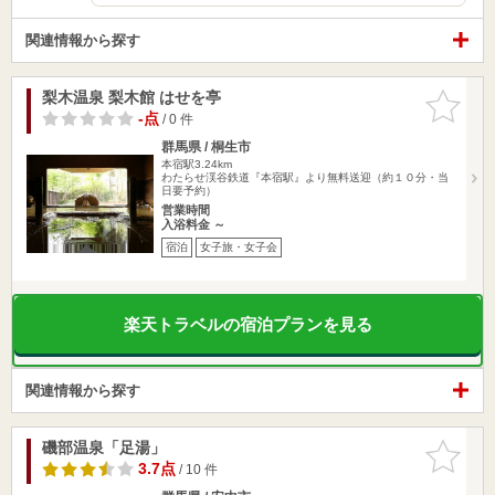
関連情報から探す
梨木温泉 梨木館 はせを亭
お気に入
りに追加
-点
/ 0 件
群馬県 / 桐生市
本宿駅3.24km
わたらせ渓谷鉄道『本宿駅』より無料送迎（約１０分・当
日要予約）
営業時間
入浴料金 ～
宿泊
女子旅・女子会
楽天トラベルの宿泊プランを見る
関連情報から探す
磯部温泉「足湯」
お気に入
りに追加
3.7点
/ 10 件