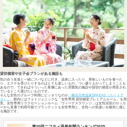
貸切個室や女子会プランがある施設も
気の合う友達と一緒にスパなどに行き、温泉に入ったり、美味しいものを食べた
り、エステを受けたりするのはとても楽しいもの。つい盛り上がってしまうことも
あるので、できればそういった客層にあった雰囲気の施設や貸切の個室が用意され
ているところ選びたいものです。
そんな女性のグループ利用にピッタリなのが
「横浜天然温泉SPA EAS（スパ イア
ス）」
。館内にはフォトジェニックな「女性専用 貸切個室プレミアムルーム」を用
意。女性専用リラクセーションルーム「ヴィーナスラウンジ」は女性浴室のロッカ
ーから直通で利用可能でブランケットも女性専用と、女性への気遣いを随所に感じ
る施設です。
第20回ニフティ温泉年間ランキング2025