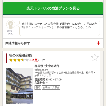
楽天トラベルの宿泊プランを見る
碓井川沿いのせせらぎの宿 創業は明治8年（1875年）。平成26年
3月リニューアルオープンし「桜や作右衛門」となる。この…
50代～
男性
関連情報から探す
雀のお宿磯部館
お気に入
りに追加
3.5点
/ 8 件
群馬県 / 安中市磯部
磯部駅552m
JR信越本線磯部駅から徒歩5分上信越自動車道 松井田・
妙義ＩＣより国…
営業時間 13:00～17:00
入浴料金 ～
宿泊
女子旅・女子会