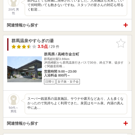
館内はとても綺麗に清掃されていました。入浴施設も充実してい
て何時間いても飽きないですね。スタッフの皆さんの対応も明る
く歓迎…
20代 男
性
関連情報から探す
群馬温泉やすらぎの湯
お気に入
りに追加
3.5点
/ 29 件
群馬県 / 高崎市金古町
群馬総社駅3.66km
JR高崎駅から群馬温泉行きバスで30分、終点下車、徒歩す
ぐ関越道前橋…
営業時間 9:00～23:00
入浴料金 800円～
日帰り
女子旅・女子会
スーパー銭湯系の温泉施設。サウナや露天などあり、人も多くな
かったので気持ちよく利用できた。泉質はモール泉。内湯の真ん
中にあ…
50代～
男性
関連情報から探す