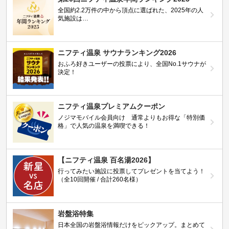
全国約2.2万件の中から頂点に選ばれた、2025年の人
気施設は…
ニフティ温泉 サウナランキング2026
おふろ好きユーザーの投票により、全国No.1サウナが
決定！
ニフティ温泉プレミアムクーポン
ノジマモバイル会員向け 通常よりもお得な「特別価
格」で人気の温泉を満喫できる！
【ニフティ温泉 百名湯2026】
行ってみたい施設に投票してプレゼントを当てよう！
（全10回開催 / 合計260名様）
岩盤浴特集
日本全国の岩盤浴情報だけをピックアップ。まとめて