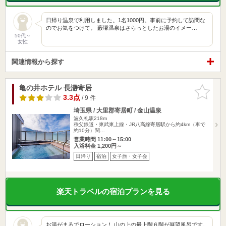
日帰り温泉で利用しました。1名1000円。事前に予約して訪問な
のでお気をつけて。 藪塚温泉はさらっとしたお湯のイメー…
50代～
女性
関連情報から探す
亀の井ホテル 長瀞寄居
お気に入
りに追加
3.3点
/ 9 件
埼玉県 / 大里郡寄居町 / 金山温泉
波久礼駅218m
秩父鉄道・東武東上線・JR八高線寄居駅から約4km（車で
約10分）関…
営業時間 11:00～15:00
入浴料金 1,200円～
日帰り
宿泊
女子旅・女子会
楽天トラベルの宿泊プランを見る
お湯がまるでローション！ 山の上の最上階６階が展望風呂です。