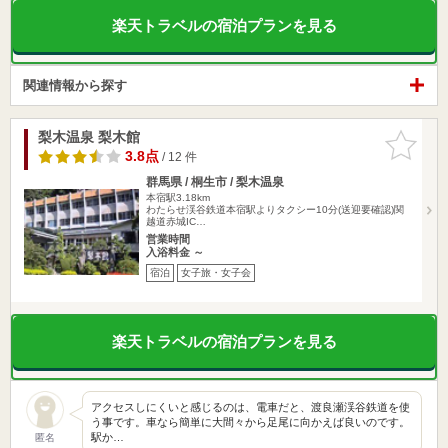
楽天トラベルの宿泊プランを見る
関連情報から探す
梨木温泉 梨木館
お気に入
りに追加
3.8点
/ 12 件
群馬県 / 桐生市 / 梨木温泉
本宿駅3.18km
わたらせ渓谷鉄道本宿駅よりタクシー10分(送迎要確認)関
越道赤城IC…
営業時間
入浴料金 ～
宿泊
女子旅・女子会
楽天トラベルの宿泊プランを見る
アクセスしにくいと感じるのは、電車だと、渡良瀬渓谷鉄道を使
う事です。車なら簡単に大間々から足尾に向かえば良いのです。
駅か…
匿名