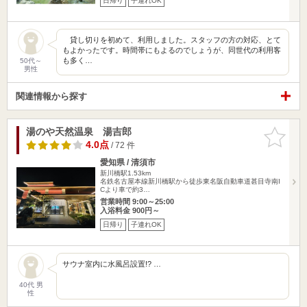
日帰り
子連れOK
貸し切りを初めて、利用しました。スタッフの方の対応、とて
もよかったです。時間帯にもよるのでしょうが、同世代の利用客
も多く…
50代～
男性
関連情報から探す
湯のや天然温泉 湯吉郎
お気に入
りに追加
4.0点
/ 72 件
愛知県 / 清須市
新川橋駅1.53km
名鉄名古屋本線新川橋駅から徒歩東名阪自動車道甚目寺南I
Cより車で約3…
営業時間 9:00～25:00
入浴料金 900円～
日帰り
子連れOK
サウナ室内に水風呂設置!? …
40代 男
性