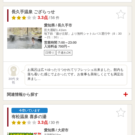
長久手温泉 ござらっせ
お気に入
りに追加
3.3点
/ 56 件
愛知県 / 長久手市
芸大通駅1.41km
地下鉄「藤が丘駅」より無料シャトルバス運行中（8：30
～21：30）…
営業時間 7:00～23:00
入浴料金 700円～
日帰り
子連れOK
お風呂は広々ゆったりつかれてリフレッシュ出来ました。館内も
落ち着いた感じでよかったです。お食事も美味しくとても満足出
来まし…
30代 女
性
関連情報から探す
お気に入
今空いています
りに追加
有松温泉 喜多の湯
3.3点
/ 30 件
愛知県 / 大府市
共和駅823m