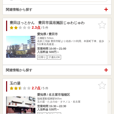
関連情報から探す
豊田ほっとかん 豊田市温浴施設じゅわじゅわ
お気に入
りに追加
2.3点
/ 5 件
愛知県 / 豊田市
土橋駅2.52km
名鉄三河線 豊田市駅より名鉄バス利用、本新町下車、徒歩
5分東名高速道…
営業時間 10:00～21:00
入浴料金 500円～
日帰り
子連れOK
関連情報から探す
玉の湯
お気に入
りに追加
2.7点
/ 5 件
愛知県 / 名古屋市瑞穂区
瑞穂運動場東駅905m
玉の湯・たまのゆ・タマノユ・名古屋
営業時間 15:30～22:30
入浴料金 530円～