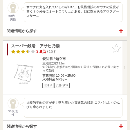
サウナに力を入れているのがいい。お風呂併設のサウナの温度が
高く３０分毎にオートロウリュがある。日に数回あるアウフグー
スサー…
50代～
男性
関連情報から探す
スーパー銭湯 アサヒ乃湯
お気に入
りに追加
3.8点
/ 15 件
愛知県 / 知立市
三河知立駅712m
知立駅から徒歩約12分岡崎から国道１号沿い 名古屋に向か
って左側
営業時間 10:00～25:00
入浴料金 550円～
日帰り
子連れOK
比較的年配の方が多く落ち着いた雰囲気の銭湯 コスパもよくのん
びり癒されました
30代 女
性
関連情報から探す