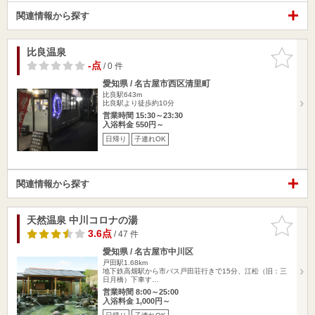
関連情報から探す
比良温泉
お気に入
りに追加
-点
/ 0 件
愛知県 / 名古屋市西区清里町
比良駅643m
比良駅より徒歩約10分
営業時間 15:30～23:30
入浴料金 550円～
日帰り
子連れOK
関連情報から探す
天然温泉 中川コロナの湯
お気に入
りに追加
3.6点
/ 47 件
愛知県 / 名古屋市中川区
戸田駅1.68km
地下鉄高畑駅から市バス戸田荘行きで15分、江松（旧：三
日月橋）下車す…
営業時間 8:00～25:00
入浴料金 1,000円～