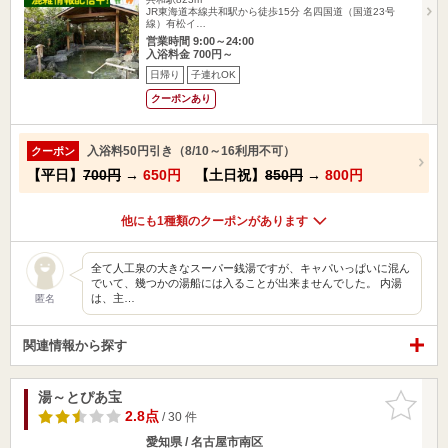
JR東海道本線共和駅から徒歩15分 名四国道（国道23号
線）有松イ…
営業時間 9:00～24:00
入浴料金 700円～
日帰り
子連れOK
クーポンあり
入浴料50円引き（8/10～16利用不可）
クーポン
【平日】
700円
→
650円
【土日祝】
850円
→
800円
他にも1種類のクーポンがあります
全て人工泉の大きなスーパー銭湯ですが、キャパいっぱいに混ん
でいて、幾つかの湯船には入ることが出来ませんでした。 内湯
は、主…
匿名
関連情報から探す
湯～とぴあ宝
お気に入
りに追加
2.8点
/ 30 件
愛知県 / 名古屋市南区