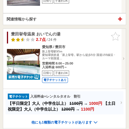
日帰り
子連れOK
関連情報から探す
豊田挙母温泉 おいでんの湯
お気に入
りに追加
2.7点
/ 24 件
愛知県 / 豊田市
新上挙母駅95m
愛知環状鉄道「新上挙母」駅から徒歩5分 国道155線沿・
カーマ前国道…
営業時間 8:00～25:00
入浴料金 600円～
日帰り
子連れOK
電子チケットあり
入浴料金+レンタルタオル 割引
電子チケット
【平日限定】大人（中学生以上）
1100円
→
1000円
【土日
祝限定】大人（中学生以上）
1200円
→
1100円
他にも1種類の電子チケットがあります