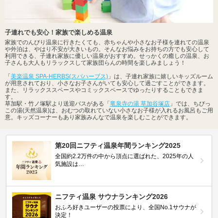
子連れでも安心！家族で楽しめる温泉
家族でのんびり温泉に行きたくても、赤ちゃんや小さなお子様を連れての温泉
や外泊は、やはり不安が大きいもの。そんなお悩みをお持ちの方でも安心して
利用できる、子連れ家族に優しい温泉がおすすめ。せっかくの癒しの温泉、お
子さんも大人もリラックスして家族団らんの時間を楽しみましょう！
「
美楽温泉 SPA-HERBS(スパハーブス)
」は、子連れ家族に嬉しいキッズルーム
が用意されており、小さなお子さんがいても安心して過ごすことができます。
また、リラックススペースやコミックスペースでゆったりすることもできま
す。
草加駅・竹ノ塚駅より送迎バスがある「
竜泉寺の湯 草加谷塚店
」では、ちびっ
この湯(天然温泉)は、おむつの取れていない小さなお子様が入れるお風呂もご用
意。キッズコーナーもあり家族みんなで温泉を楽しむことができます。
第20回ニフティ温泉年間ランキング2025
全国約2.2万件の中から頂点に選ばれた、2025年の人
気施設は…
ニフティ温泉 サウナランキング2026
おふろ好きユーザーの投票により、全国No.1サウナが
決定！