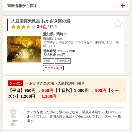
関連情報から探す
大庭園露天風呂 おかざき楽の湯
お気に入
りに追加
3.6点
/ 18 件
愛知県 / 岡崎市
岡崎駅1.17km
JR岡崎駅より徒歩15分 バスの場合／「東岡崎」行き（乗
場［1］）…
営業時間 9:00～23:00
入浴料金 950円～
日帰り
子連れOK
クーポンあり
＜おかざき楽の湯＞入泉料100円引き
クーポン
【平日】
950円
→
850円
【土日祝】
1,000円
→
900円
【シー
ズン】
1,200円
→
1,100円
ナノ水を使った沸かし湯のみとなり、温泉入浴剤すら使われてい
ませんでした。庭園大露天風呂との触れ込みですが、スーパー銭
湯とし…
～10代
男性