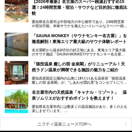
【2026年最新】名古屋のスーパー銭湯おすすめ15
この地で30年にわたり愛され続けてきた施設だからこそ、
選！24時間営業・宿泊・サウナなど目的別に徹底比
地元住民をはじめオープンを待ちわびている人も多いのでは
ないでしょうか。
較
老朽化した設備の補修を機に、2年前からじっくり構想を練
ってきたというだけあって、館内の充実度は想像以上。
愛知県名古屋市は中部地方の中心都市であり、24時間営業
以前の4倍に拡張したという露天エリアや10の浴槽、40人収
や宿泊可能、本格サウナを備えたハイレベルなスーパー銭湯
容の巨大なスタジアムサウナに、岩盤浴やリラクゼーション
が密集する激戦区です。
までまるごと楽しめる施設に生まれ変わりました。
「SAUNA MONKEY（サウナモンキー名古屋）」を
そのため、「日々の仕事の疲れを心身ともにリセットした
今回は、全面リニューアルして新しくなった「スパアクアス
徹底解剖！東海エリア最大級のサウナ体験レポート
い」「休日に時間を忘れて1日中ダラダラ過ごしたい」「コ
湯友楽」に一足早くお邪魔して取材してきました！
スパ良く非日常の極上体験を味わいたい」人向けの施設が多
名古屋駅から徒歩約5分の好立地にある、東海エリア最大級
くある点が魅力です！
のサウナ施設「SAUNA MONKEY/サウナモンキー名古屋」
をご存じですか？
今回は、名古屋市でおすすめのスーパー銭湯を紹介します。
「名古屋駅周辺ってサウナが少ないよね」という声をよく耳
お好みの温泉施設を見つけて楽しんでくださいね。
「猿投温泉 癒しの宿 金泉閣」がリニューアル！天
にするだけあり、アクセスの良さにも胸が高鳴ります。
然ラドン温泉が満喫できる施設の魅力をご紹介
今回は普段は男性専用となっているパブリックサウナが、女
性専用で公開される『レディースデー』が開催されたので、
愛知高原国定公園内の山奥に1軒だけある温泉宿「猿投温泉
さっそく取材してきました！
癒しの宿 金泉閣」が、“しあわせ隠れ里”をコンセプトにリニ
ューアルオープンします。
名古屋市内の天然温泉「キャナル・リゾート」 温
天然ラドン温泉が堪能できるお風呂や、新設・改装された客
泉ソムリエがおすすめポイントを教えます！
室、地元の食材と温泉水で作られたお料理……。
新しくなった「猿投温泉 癒しの宿 金泉閣」の魅力を丸ごと
愛知県名古屋市内には数多くの温浴施設があり、多くの人を
ご紹介します。
楽しませています。
その中でも今回は「キャナル・リゾート」について、温泉ソ
ムリエの目線で紹介していきます！
ニフティ温泉ニュースTOPへ
名古屋市内にはスーパー銭湯や日帰り温泉が多く、「どこに
行こうかな？」と悩んでしまう方も多いと思います。