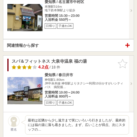
愛知県 / 名古屋市中村区
本陣駅516m
地下鉄本陣駅より徒歩
営業時間 15:30～23:00
入浴料金 550円～
日帰り
子連れOK
関連情報から探す
スパ＆フィットネス 大泉寺温泉 福の湯
お気に入
りに追加
4.2点
/ 18 件
愛知県 / 春日井市
神領駅1.80km
JR中央本線 神領駅よりタクシー利用10分かすがいシティ
バス 病院循…
営業時間 10:00～24:00
入浴料金 800円～
日帰り
子連れOK
最初は近隣から少し遠方まで実にいろいろ行きましたが、最終的
には福の湯に落ち着きました。まず、広いことが得点、次にスタ
ッフの…
匿名