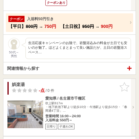
クーポンあり
入浴料50円引き
クーポン
【平日】
800円
→
750円
【土日祝】
950円
→
900円
生活応援キャンペーンのお陰で、岩盤浴込みの料金が土日でも安
いのが魅了。ほどよくまとまって良い施設だが、土日の岩盤浴ス
ペース…
50代～
男性
関連情報から探す
娯楽湯
お気に入
りに追加
-点
/ 0 件
愛知県 / 名古屋市千種区
吹上駅617m
・地下鉄池下駅より徒歩10分・今池駅より徒歩15分・「春
岡通4丁目」…
営業時間 16:00～24:00
入浴料金 550円～
日帰り
子連れOK