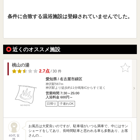
条件に合致する温浴施設は登録されていませんでした。
近くのオススメ施設
桃山の湯
お気に入
りに追加
2.7点
/ 30 件
愛知県 / 名古屋市緑区
神沢駅567m
神沢駅より徒歩約11分鳴海ICからすぐ近く
営業時間 7:30～25:00
入浴料金 600円～
日帰り
子連れOK
お風呂は大変良いのですが、駐車場がいつも満車で、中にはサン
シェードをしてあり、長時間駐車と思われる車も多数あり、お客
さんの…
40代 女
性