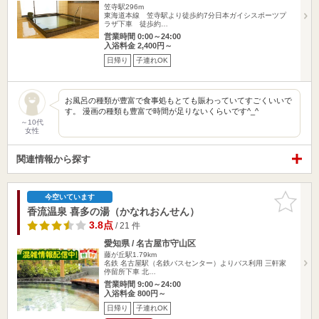
笠寺駅296m
東海道本線 笠寺駅より徒歩約7分日本ガイシスポーツプ
ラザ下車 徒歩約…
営業時間 0:00～24:00
入浴料金 2,400円～
日帰り
子連れOK
お風呂の種類が豊富で食事処もとても賑わっていてすごくいいで
す。 漫画の種類も豊富で時間が足りないくらいです^_^
～10代
女性
関連情報から探す
お気に入
今空いています
りに追加
香流温泉 喜多の湯（かなれおんせん）
3.8点
/ 21 件
愛知県 / 名古屋市守山区
藤が丘駅1.79km
名鉄 名古屋駅（名鉄バスセンター）よりバス利用 三軒家
停留所下車 北…
営業時間 9:00～24:00
入浴料金 800円～
日帰り
子連れOK