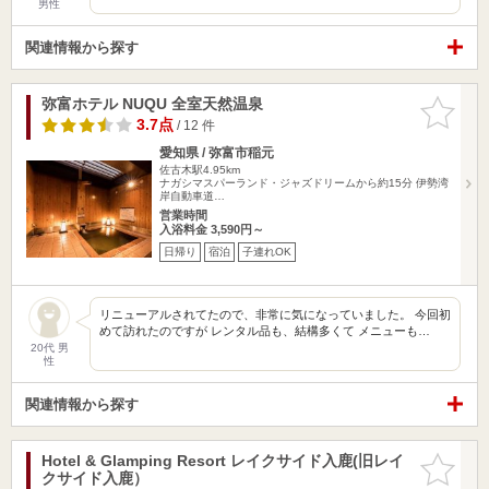
男性
関連情報から探す
弥富ホテル NUQU 全室天然温泉
お気に入
りに追加
3.7点
/ 12 件
愛知県 / 弥富市稲元
佐古木駅4.95km
ナガシマスパーランド・ジャズドリームから約15分 伊勢湾
岸自動車道…
営業時間
入浴料金 3,590円～
日帰り
宿泊
子連れOK
リニューアルされてたので、非常に気になっていました。 今回初
めて訪れたのですが レンタル品も、結構多くて メニューも…
20代 男
性
関連情報から探す
Hotel & Glamping Resort レイクサイド入鹿(旧レイ
お気に入
クサイド入鹿）
りに追加