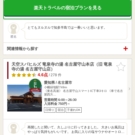
楽天トラベルの宿泊プランを見る
とてもヌルヌルで知多半島では一番いいと思います。
匿名
関連情報から探す
天空スパヒルズ 竜泉寺の湯 名古屋守山本店（旧 竜泉
お気に入
寺の湯 名古屋守山店）
りに追加
4.6点
/ 278 件
愛知県 / 名古屋市
小幡緑地駅749m
《東名高速》 名古屋守山スマートIC下車3キロ 《車で名古
屋西方…
営業時間 6:00～26:30
入浴料金 750円～
日帰り
宿泊
子連れOK
再開したと聞いて、久しぶりに行ってきました。 大きいお風呂は
やっぱり気持ちがいいです。 お気に入りの塩サウナやオートロ…