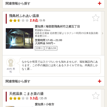
関連情報から探す
飛島村ふれあい温泉
お気に入
りに追加
2.8点
/ 9 件
愛知県 / 海部郡飛島村竹之郷五丁目
野跡駅4.69km
近鉄名古屋線 近鉄蟹江駅よりタクシー利用15分東名阪自動
車道蟹江IC…
営業時間 17:45～21:00
入浴料金 500円～
日帰り
子連れOK
なかなか初見では入りづらいかも知れませんが、福祉施設内にあ
ります。この手の施設には良くあるスタイルですね。内風呂しか
なく露…
40代 男
性
関連情報から探す
天然温泉 こまき楽の湯
お気に入
りに追加
3.3点
/ 35 件
愛知県 / 小牧市