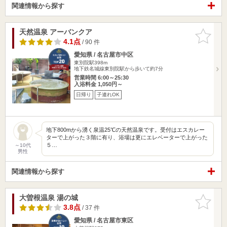
関連情報から探す
天然温泉 アーバンクア
お気に入
りに追加
4.1点
/ 90 件
愛知県 / 名古屋市中区
東別院駅398m
地下鉄名城線東別院駅から歩いて約7分
営業時間 6:00～25:30
入浴料金 1,050円～
日帰り
子連れOK
地下800mから湧く泉温25℃の天然温泉です。受付はエスカレー
ターで上がった３階に有り、浴場は更にエレベーターで上がった
５…
～10代
男性
関連情報から探す
大曽根温泉 湯の城
お気に入
りに追加
3.8点
/ 37 件
愛知県 / 名古屋市東区