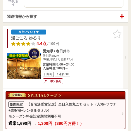
20代 女
性
関連情報から探す
お気に入
今空いています
りに追加
湯ごころ ゆるり
4.4点
/ 199 件
愛知県 / 春日井市
勝川駅882m
JR勝川駅より徒歩12分
営業時間 8:00～24:00
入浴料金 900円～
日帰り
子連れOK
クーポンあり
【百名湯受賞記念】全日入館丸ごとセット（入浴+サウナ
期間限定
+岩盤浴+レンタルタオル）
※シーズン料金設定期間利用不可
通常
1,690円
→
1,300円（390円お得！）