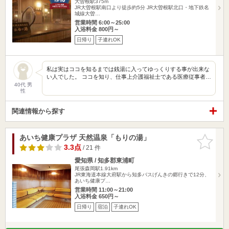
大曽根駅375m
JR大曽根駅南口より徒歩約5分 JR大曽根駅北口・地下鉄名
城線大曽…
営業時間 6:00～25:00
入浴料金 800円～
日帰り
子連れOK
私は実はココを知るまでは銭湯に入ってゆっくりする事が出来な
い人でした。 ココを知り、仕事上介護福祉士である医療従事者…
40代 男
性
関連情報から探す
あいち健康プラザ 天然温泉「もりの湯」
お気に入
りに追加
3.3点
/ 21 件
愛知県 / 知多郡東浦町
尾張森岡駅1.91km
JR東海道本線大府駅から知多バスげんきの郷行きで12分、
あいち健康プ…
営業時間 11:00～21:00
入浴料金 650円～
日帰り
宿泊
子連れOK