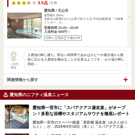
3.5点
/ 3 件
愛知県 / 犬山市
楽田駅4.20km
名鉄犬山駅東口からお車で約１５分 中央自動車道「小牧東
インター」か…
営業時間 10:00～20:00
入浴料金 600円～
日帰り
宿泊
子連れOK
入鹿池の畔に建ち、明るい時間帯であればロビーや風呂場から眼
前に広がる入鹿池を眺めることが出来るようです。 かけ湯の桝に
供給…
～10代
男性
関連情報から探す
愛知県のニフティ温泉ニュース
愛知県一宮市に「スパアクアス湯友楽」がオープ
ン！多彩な浴槽やスタジアムサウナを徹底レポート
愛知県一宮市のスーパー銭湯「美彩都 湯友楽（みさとゆう
らく）」が、2026年6月18日（木）に「スパアクアス湯友
楽」としてリニューアルオープン！