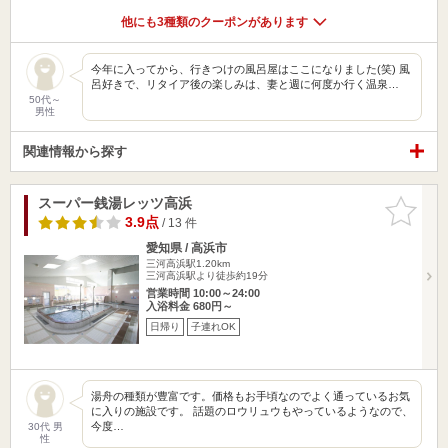
他にも3種類のクーポンがあります
今年に入ってから、行きつけの風呂屋はここになりました(笑) 風
呂好きで、リタイア後の楽しみは、妻と週に何度か行く温泉…
50代～
男性
関連情報から探す
スーパー銭湯レッツ高浜
お気に入
りに追加
3.9点
/ 13 件
愛知県 / 高浜市
三河高浜駅1.20km
三河高浜駅より徒歩約19分
営業時間 10:00～24:00
入浴料金 680円～
日帰り
子連れOK
湯舟の種類が豊富です。価格もお手頃なのでよく通っているお気
に入りの施設です。 話題のロウリュウもやっているようなので、
今度…
30代 男
性