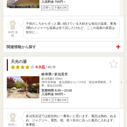
入浴料金 700円～
日帰り
子連れOK
子供のころからずっと通い続けている大好きな地元の温泉。東海
3県のメジャーな温泉は全て試したけれど、ここの温泉の泉質は
自分に…
30代 女
性
関連情報から探す
天光の湯
お気に入
りに追加
4.0点
/ 40 件
岐阜県 / 多治見市
多治見駅2.55km
JR中央本線 多治見駅からバス6分「総合体育館前」下
車、徒歩10分国…
営業時間 8:00～23:00
入浴料金 900円～
日帰り
子連れOK
多治見近辺では総合的に一番良いと思います。風呂は熱め、ぬる
め、ジャグジー、電気、他、色々自分に合った風呂に入れます。
食事処…
50代～