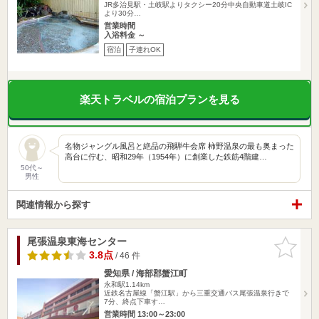
JR多治見駅・土岐駅よりタクシー20分中央自動車道土岐IC
より30分…
営業時間
入浴料金 ～
宿泊
子連れOK
楽天トラベルの宿泊プランを見る
名物ジャングル風呂と絶品の飛騨牛会席 柿野温泉の最も奥まった
高台に佇む、昭和29年（1954年）に創業した鉄筋4階建…
50代～
男性
関連情報から探す
尾張温泉東海センター
お気に入
りに追加
3.8点
/ 46 件
愛知県 / 海部郡蟹江町
永和駅1.14km
近鉄名古屋線「蟹江駅」から三重交通バス尾張温泉行きで
7分、終点下車す…
営業時間 13:00～23:00