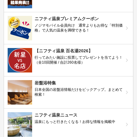
ニフティ温泉プレミアムクーポン
ノジマモバイル会員向け 通常よりもお得な「特別価
格」で人気の温泉を満喫できる！
【ニフティ温泉 百名湯2026】
行ってみたい施設に投票してプレゼントを当てよう！
（全10回開催 / 合計260名様）
岩盤浴特集
日本全国の岩盤浴情報だけをピックアップ。まとめて
検索！
ニフティ温泉ニュース
温泉にもっと行きたくなる！お得な情報を掲載中