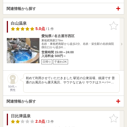
関連情報から探す
白山温泉
お気に入
りに追加
5.0点
/ 1 件
愛知県 / 名古屋市西区
東枇杷島駅279m
名鉄・東枇杷島駅から徒歩2分、名鉄・栄生駅の名鉄病院
側出口から徒歩6…
営業時間 15:00～24:00
入浴料金 500円～
日帰り
子連れOK
初めて利用させていただきました 駅近の公衆浴場、銭湯です 普
通のお風呂から露天風呂、サウナなどあり サウナはスーパー…
50代～
男性
関連情報から探す
日比津温泉
お気に入
りに追加
2.0点
/ 3 件