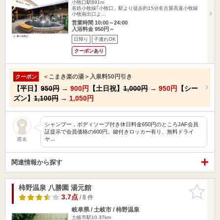
小牧口駅891m
名鉄小牧線｢小牧口」駅より徒歩約15分名古屋高速小牧線
小牧南出口よ…
営業時間 10:00～24:00
入浴料金 950円～
日帰り
子連れOK
クーポンあり
＜こまき楽の湯＞入泉料50円引き
クーポン
【平日】
950円
→
900円
【土日祝】
1,000円
→
950円
【シー
ズン】
1,100円
→
1,050円
シャンプー，ボディソープ付き休日料金650円のところJAF会員
証提示で会員価格の600円。鍵付きロッカー有り、無料ドライ
ヤ…
匿名
関連情報から探す
柿野温泉 八勝園 湯元館
お気に入
りに追加
3.7点
/ 8 件
岐阜県 / 土岐市 / 柿野温泉
土岐市駅10.37km