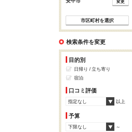
安中市
変更
市区町村を選択
検索条件を変更
目的別
日帰り / 立ち寄り
宿泊
口コミ評価
指定なし
以上
予算
下限なし
～