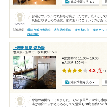
施設情報を見る
お湯がツルツルで気持ちが良かったです、広々として
風呂はやさしめの温度、家の近くにこういうのがあっ
40代 男性
関連情報
磯部 炭酸水素塩泉
磯部 塩化物泉
磯部 切り傷
磯部 カッ
西富岡駅
上増田温泉 砦乃湯
群馬県 / 安中市 /
横川駅4.37km
■営業時間 11:00～19:00
■入浴料 800円～
4.3 点
/ 
施設情報を見る
念願の再開行って来ました。 ひのき風呂に変身し素敵
湯は相変わらずぬるぬるしてて湯温も38度 腰痛いの