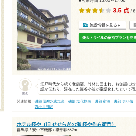
■営業時間 13:00～17:00
3.5 点
/ 
施設情報を見る
楽天トラベルの宿泊プランを見
江戸時代から続く老舗宿、竹林に囲まれ、お伽話に出
話が伝わり、滞在した巖谷小波が童話化したという宿。
匿名
関連情報
磯部 炭酸水素塩泉
磯部 塩化物泉
磯部 宿泊
磯部 切り傷
西松井田駅
ホテル桜や（旧 せせらぎの湯 桜や作右衛門）
群馬県 / 安中市磯部 /
磯部駅552m