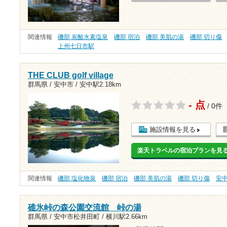
関連情報
磯部 炭酸水素塩泉
磯部 宿泊
磯部 美肌の湯
磯部 切り傷
上州七日市駅
THE CLUB golf village
群馬県 / 安中市 /
安中駅2.18km
- 点
/ 0件
施設情報を見る
楽天トラベルの宿泊プランを見
関連情報
磯部 塩化物泉
磯部 宿泊
磯部 美肌の湯
磯部 切り傷
安
碓氷峠の森公園交流館 峠の湯
群馬県 / 安中市松井田町 /
横川駅2.66km