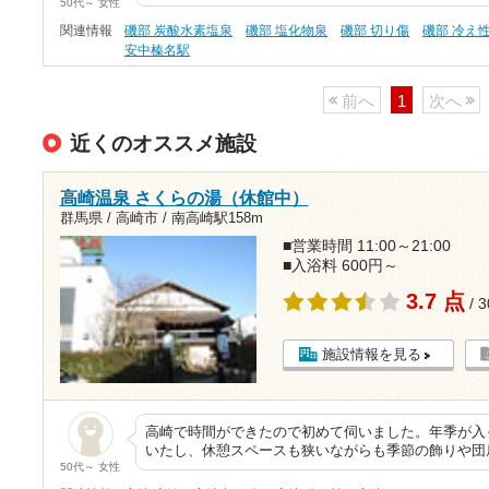
50代～ 女性
関連情報
磯部 炭酸水素塩泉
磯部 塩化物泉
磯部 切り傷
磯部 冷え
安中榛名駅
前へ
1
次へ
近くのオススメ施設
高崎温泉 さくらの湯（休館中）
群馬県 / 高崎市 /
南高崎駅158m
■営業時間 11:00～21:00
■入浴料 600円～
3.7 点
/ 
施設情報を見る
高崎で時間ができたので初めて伺いました。年季が入
いたし、休憩スペースも狭いながらも季節の飾りや団
50代～ 女性