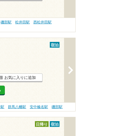
磯部駅
松井田駅
西松井田駅
宿泊
>
お気に入りに追加
る
中駅
群馬八幡駅
安中榛名駅
磯部駅
日帰り
宿泊