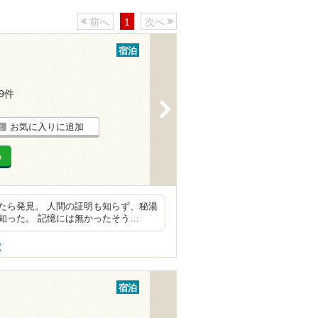
前へ
1
次へ
宿泊
19件
>
お気に入りに追加
る
たら発見。 人間の証明も知らず、秘湯
知った。 記憶には無かったそう…
駅
宿泊