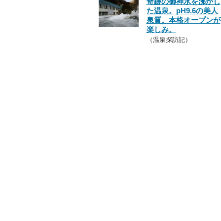
奇跡の御神水を沸かし
た温泉。pH9.6の美人
泉質。本格オープンが
楽しみ。
（温泉探訪記）