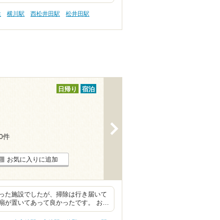
性
横川駅
西松井田駅
松井田駅
日帰り
宿泊
>
30件
お気に入りに追加
った施設でしたが、掃除は行き届いて
扇が置いてあって良かったです。 お…