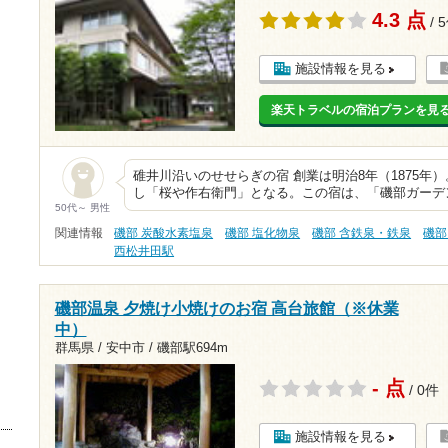
4.3 点
/ 
施設情報を見る
楽天トラベルの宿泊プランを見
碓井川沿いのせせらぎの宿 創業は明治8年（1875年
し「桜や作右衛門」となる。この宿は、「磯部ガーデ
50代～ 男性
関連情報
磯部 炭酸水素塩泉
磯部 塩化物泉
磯部 含鉄泉・鉄泉
磯部
西松井田駅
磯部温泉 夕焼け小焼けのお宿 高台旅館（※休業
中）
群馬県 / 安中市 /
磯部駅694m
- 点
/ 0件
施設情報を見る