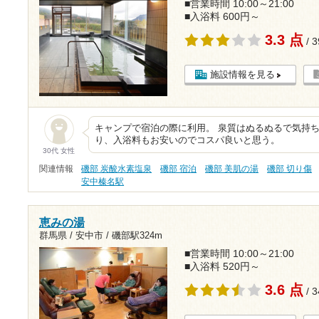
■営業時間 10:00～21:00
■入浴料 600円～
3.3 点
/ 
施設情報を見る
キャンプで宿泊の際に利用。 泉質はぬるぬるで気持
り、入浴料もお安いのでコスパ良いと思う。
30代 女性
関連情報
磯部 炭酸水素塩泉
磯部 宿泊
磯部 美肌の湯
磯部 切り傷
安中榛名駅
恵みの湯
群馬県 / 安中市 /
磯部駅324m
■営業時間 10:00～21:00
■入浴料 520円～
3.6 点
/ 