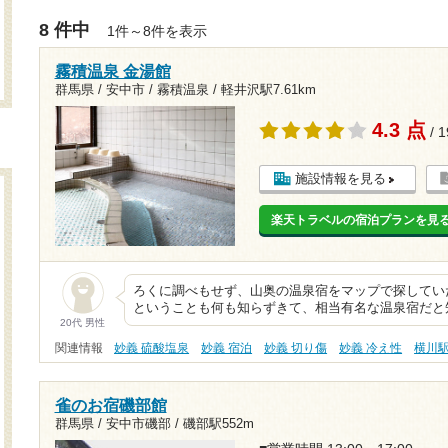
8 件中
1件～8件を表示
霧積温泉 金湯館
群馬県 / 安中市 / 霧積温泉 /
軽井沢駅7.61km
4.3 点
/ 
施設情報を見る
楽天トラベルの宿泊プランを見
ろくに調べもせず、山奥の温泉宿をマップで探してい
ということも何も知らずきて、相当有名な温泉宿だと
20代 男性
関連情報
妙義 硫酸塩泉
妙義 宿泊
妙義 切り傷
妙義 冷え性
横川
雀のお宿磯部館
群馬県 / 安中市磯部 /
磯部駅552m