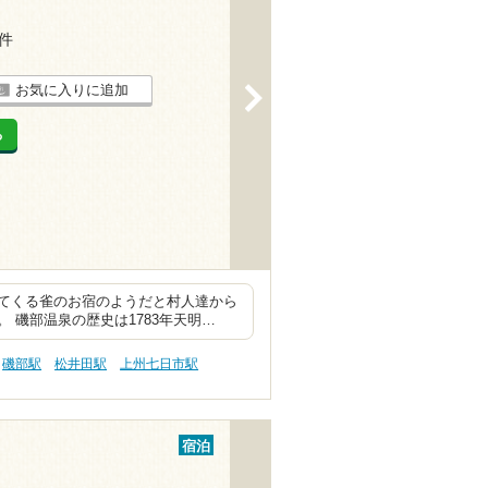
8件
お気に入りに追加
>
る
てくる雀のお宿のようだと村人達から
 磯部温泉の歴史は1783年天明…
磯部駅
松井田駅
上州七日市駅
宿泊