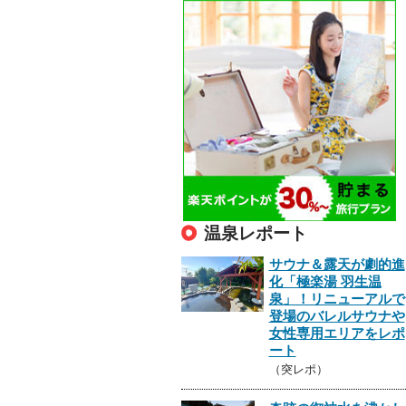
温泉レポート
サウナ＆露天が劇的進
化「極楽湯 羽生温
泉」！リニューアルで
登場のバレルサウナや
女性専用エリアをレポ
ート
（突レポ）