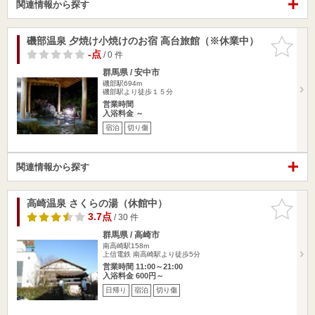
関連情報から探す
磯部温泉 夕焼け小焼けのお宿 高台旅館（※休業中）
お気に入
りに追加
-点
/ 0 件
群馬県 / 安中市
磯部駅694m
磯部駅より徒歩１５分
営業時間
入浴料金 ～
宿泊
切り傷
関連情報から探す
高崎温泉 さくらの湯（休館中）
お気に入
りに追加
3.7点
/ 30 件
群馬県 / 高崎市
南高崎駅158m
上信電鉄 南高崎駅より徒歩5分
営業時間 11:00～21:00
入浴料金 600円～
日帰り
宿泊
切り傷