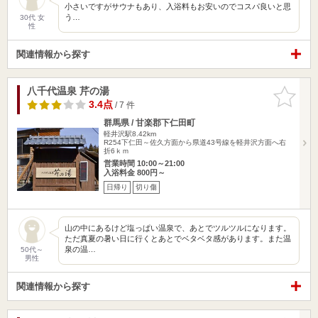
小さいですがサウナもあり、入浴料もお安いのでコスパ良いと思
う…
30代 女
性
関連情報から探す
八千代温泉 芹の湯
お気に入
りに追加
3.4点
/ 7 件
群馬県 / 甘楽郡下仁田町
軽井沢駅8.42km
R254下仁田～佐久方面から県道43号線を軽井沢方面へ右
折6ｋｍ
営業時間 10:00～21:00
入浴料金 800円～
日帰り
切り傷
山の中にあるけど塩っぱい温泉で、あとでツルツルになります。
ただ真夏の暑い日に行くとあとでベタベタ感があります。また温
泉の温…
50代～
男性
関連情報から探す