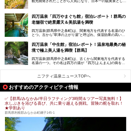
観光開発されたことから人気になり、日本一の硫黄泉として
魅力に焦点を当て、温泉好き、サウナー、そして電車旅好き
も有名な温泉地です。
も必見の、心と体がリフレッシュする水沼ヴィレッジの体験
レポートをお届けします。
万座温泉が何県にあるのか、どんな温泉なのか、知らない方
四万温泉「四万やまぐち館」宿泊レポート！群馬の
も多いかもしれません。
老舗宿で絶景露天＆美肌湯を満喫
そこで筆者である私が実際に行ってみました！万座温泉の楽
しみ方や周辺の観光地を解説します。
四万温泉(群馬県中之条町)は、関東地方を代表する名湯のひ
また、日帰り入浴できる温泉から混浴可能な温泉まで、おす
とつ。古から“草津の上がり湯”と呼ばれ、保湿効果の高い美
すめの入浴施設もご紹介します！
肌湯として有名な存在です。
四万温泉「中生館」宿泊レポート！温泉地最奥の秘
「四万やまぐち館」は、この地を代表する旅館の一つ。日帰
境で極上美人湯を満喫【群馬】
り入浴も可能ですが、やはり宿泊してじっくり楽しむのがベ
スト。今回は筆者自ら宿泊し、人気の絶景露天風呂＆極上美
四万温泉(群馬県中之条町)は、古くから関東地方を代表する
肌湯をはじめ、館内の魅力をたっぷりとご紹介します！
名湯の一つ。その名は四万の湯が『四万(よんまん)の病を癒
す霊泉』であるとする伝説に由来し、現代においても多くの
観光客で賑わう人気温泉地です。
ニフティ温泉ニュースTOPへ
「中生館」は四万温泉最奥に位置し、秘境感漂う老舗宿。泉
質の良さ(特に美人湯効果)に定評があり、知る人ぞ知る穴場
おすすめのアクティビティ情報
的存在です。今回は筆者自ら宿泊し、自慢の温泉をはじめ食
事・客室・共有スペースなど、宿の全貌を徹底紹介します。
✅【群馬/みなかみ/半日ラフティング3時間＆ツアー写真無料！】
水しぶきを浴びる喜び、共に乗り越える挑戦。冒険の舵を取れ！
★学割あり
群馬県利根郡みなかみ町綱子145-1