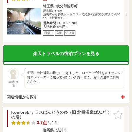
埼玉県 / 秩父郡皆野町
親鼻駅1.57km
池袋駅から特急レッドアローで終点の西武秩父駅まで約80
分。上野駅から…
営業時間 11:00～21:00
入浴料金 880円～
日帰り
宿泊
切り傷
楽天トラベルの宿泊プランを見る
宝登山神社祈願の帰りにいきました。ロビーで会計をすませて左
側エレベーターに乗って2階にいき廊下歩く。廊下の途中に野鳥
さんた…
40代 女
性
関連情報から探す
Komorebiテラスばんどうのゆ（旧 北橘温泉ばんどう
お気に入
の湯）
りに追加
3.7点
/ 49 件
群馬県 / 渋川市