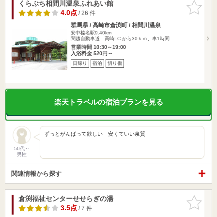
くらぶち相間川温泉ふれあい館
お気に入
りに追加
4.0点
/ 26 件
群馬県 / 高崎市倉渕町 / 相間川温泉
安中榛名駅9.40km
関越自動車道 高崎I.C.から30ｋｍ、車1時間
営業時間 10:30～19:00
入浴料金 520円～
日帰り
宿泊
切り傷
楽天トラベルの宿泊プランを見る
ずっとがんばって欲しい 安くていい泉質
50代～
男性
関連情報から探す
倉渕福祉センターせせらぎの湯
お気に入
りに追加
3.5点
/ 7 件