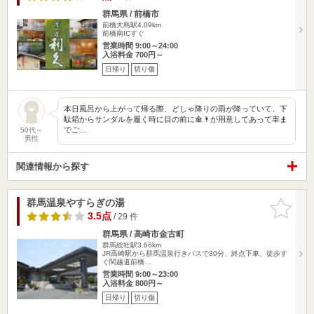
群馬県 / 前橋市
前橋大島駅4.09km
前橋南ICすぐ
営業時間 9:00～24:00
入浴料金 700円～
日帰り
切り傷
本日風呂から上がって帰る際、どしゃ降りの雨が降っていて、下
駄箱からサンダルを履く時に目の前に傘🌂が用意してあって車ま
でご…
50代～
男性
関連情報から探す
群馬温泉やすらぎの湯
お気に入
りに追加
3.5点
/ 29 件
群馬県 / 高崎市金古町
群馬総社駅3.66km
JR高崎駅から群馬温泉行きバスで30分、終点下車、徒歩す
ぐ関越道前橋…
営業時間 9:00～23:00
入浴料金 800円～
日帰り
切り傷