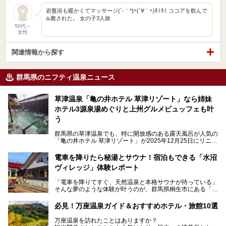
岩盤浴も暖かくてマッサージ(´-｀*)ﾍ(´∀｀ﾍ)ﾓﾐﾓﾐ ココアを飲んで
♨️癒された。 女の子3人旅
50代～
女性
関連情報から探す
群馬県のニフティ温泉ニュース
草津温泉「亀の井ホテル 草津リゾート」なら姉妹
ホテル3源泉湯めぐりと上州グルメビュッフェも叶
う
群馬県の草津温泉でも、特に開放感のある露天風呂が人気の
「亀の井ホテル 草津リゾート」が2025年12月25日にリニュ
ーアルオープンしました。
ロビーや客室が綺麗になって、上州グルメにこだわったビュ
電車を降りたら秘湯とサウナ！宿泊もできる「水沼
ッフェも人気！アクセスはシャトルバスで楽々、さらに草津
ヴィレッジ」体験レポート
温泉にある姉妹ホテルの「草津温泉 大東舘」「亀の井ホテ
ル 草津湯畑」の湯めぐりまで楽しめます。
「電車を降りてすぐ、天然温泉と本格サウナが待っている」
そんな夢のような体験が叶うのが、群馬県桐生市にある「駅
今回はそんな「亀の井ホテル 草津リゾート」を徹底レポー
の天然温泉&サウナの森 水沼ヴィレッジ」です。
ト！
日帰り温泉の「水沼の湯」と宿泊もできる「サウナの森」、
必見！万座温泉ガイド＆おすすめホテル・旅館10選
２つのエリアがあります。
───
提供元：アイコニア・ホスピタリティ株式会社【PR】
万座温泉を訪れたことはありますか？
今回は、その中でも特にユニークな駅直結の「水沼の湯」の
この記事は亀の井ホテル 草津リゾートのPR記事です。