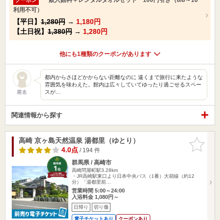
利用不可）
【平日】
1,280円
→
1,180円
【土日祝】
1,380円
→
1,280円
他にも1種類のクーポンがあります
都内からさほどかからない距離なのに 遠くまで旅行に来たような
雰囲気を味わえた。館内は広々していてゆったり過ごせるスペー
スが…
匿名
関連情報から探す
高崎 京ヶ島天然温泉 湯都里（ゆとり）
お気に入
りに追加
4.0点
/ 194 件
群馬県 / 高崎市
高崎問屋町駅3.28km
・JR高崎駅東口より日本中央バス（1番）大胡線（約12
分）「湯都里前…
営業時間 5:00～24:00
入浴料金 1,080円～
日帰り
切り傷
電子チケットあり
クーポンあり