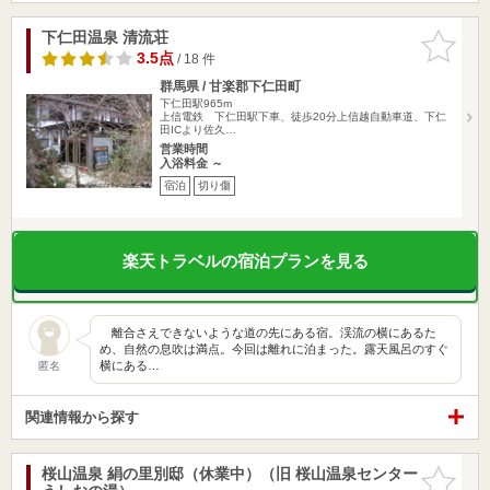
下仁田温泉 清流荘
お気に入
りに追加
3.5点
/ 18 件
群馬県 / 甘楽郡下仁田町
下仁田駅965m
上信電鉄 下仁田駅下車、徒歩20分上信越自動車道、下仁
田ICより佐久…
営業時間
入浴料金 ～
宿泊
切り傷
楽天トラベルの宿泊プランを見る
離合さえできないような道の先にある宿。渓流の横にあるた
め、自然の息吹は満点。今回は離れに泊まった。露天風呂のすぐ
横にある…
匿名
関連情報から探す
桜山温泉 絹の里別邸（休業中）（旧 桜山温泉センター
お気に入