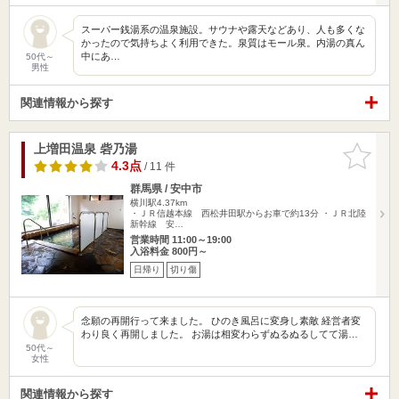
スーパー銭湯系の温泉施設。サウナや露天などあり、人も多くな
かったので気持ちよく利用できた。泉質はモール泉。内湯の真ん
中にあ…
50代～
男性
関連情報から探す
上増田温泉 砦乃湯
お気に入
りに追加
4.3点
/ 11 件
群馬県 / 安中市
横川駅4.37km
・ＪＲ信越本線 西松井田駅からお車で約13分 ・ＪＲ北陸
新幹線 安…
営業時間 11:00～19:00
入浴料金 800円～
日帰り
切り傷
念願の再開行って来ました。 ひのき風呂に変身し素敵 経営者変
わり良く再開しました。 お湯は相変わらずぬるぬるしてて湯…
50代～
女性
関連情報から探す