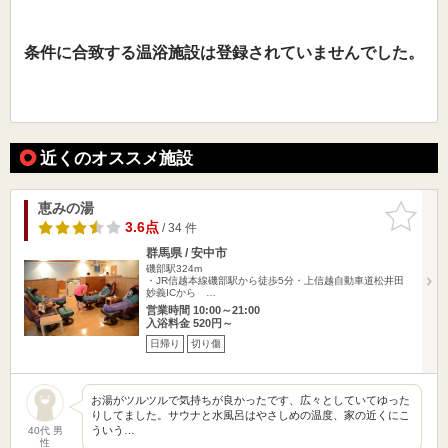
条件に合致する温浴施設は登録されていませんでした。
近くのオススメ施設
恵みの湯
お気に入
りに追加
3.6点
/ 34 件
群馬県 / 安中市
磯部駅324m
・JR信越本線磯部駅から徒歩5分・上信越自動車道松井田
妙義ICから …
営業時間 10:00～21:00
入浴料金 520円～
日帰り
切り傷
お湯がツルツルで気持ちが良かったです、広々としていてゆった
りしてました。サウナと水風呂はやさしめの温度、家の近くにこ
ういう…
40代 男
性