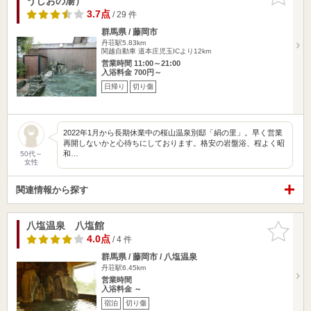
うしおの湯）
りに追加
3.7点
/ 29 件
群馬県 / 藤岡市
丹荘駅5.83km
関越自動車 道本庄児玉ICより12km
営業時間 11:00～21:00
入浴料金 700円～
日帰り
切り傷
2022年1月から長期休業中の桜山温泉別邸「絹の里」。早く営業
再開しないかと心待ちにしております。格安の岩盤浴、程よく昭
和…
50代～
女性
関連情報から探す
八塩温泉 八塩館
お気に入
りに追加
4.0点
/ 4 件
群馬県 / 藤岡市 / 八塩温泉
丹荘駅6.45km
営業時間
入浴料金 ～
宿泊
切り傷