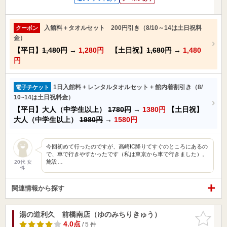
入館料＋タオルセット 200円引き（8/10～14は土日祝料
クーポン
金）
【平日】
1,480円
→
1,280円
【土日祝】
1,680円
→
1,480
円
1日入館料 + レンタルタオルセット + 館内着割引き（8/
電子チケット
10~14は土日祝料金）
【平日】大人（中学生以上）
1780円
→
1380円
【土日祝】
大人（中学生以上）
1980円
→
1580円
今回初めて行ったのですが、高崎IC降りてすぐのところにあるの
で、車で行きやすかったです（私は東京から車で行きました）。
施設…
20代 女
性
関連情報から探す
湯の道利久 前橋南店（ゆのみちりきゅう）
お気に入
りに追加
4.0点
/ 5 件