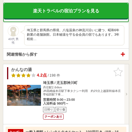
楽天トラベルの宿泊プランを見る
埼玉県と群馬県の県境、八塩温泉の神流川沿いに建つ、昭和6年
創業の老舗旅館。日本秘湯を守る会会員の宿でもあります。3年
程前…
40代 男
性
関連情報から探す
かんなの湯
お気に入
りに追加
4.2点
/ 198 件
埼玉県 / 児玉郡神川町
丹荘駅2.64km
JR高崎線本庄駅下車タクシー利用 約25分上越新幹線本庄
早稲田駅下車…
営業時間 9:00～23:00
入浴料金 980円～
日帰り
切り傷
クーポンあり
一般入館料＋レンタルタオルセット 100円引き（8/8～16
クーポン