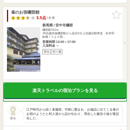
雀のお宿磯部館
お気に入
りに追加
3.5点
/ 8 件
群馬県 / 安中市磯部
磯部駅552m
JR信越本線磯部駅から徒歩5分上信越自動車道 松井田・
妙義ＩＣより国…
営業時間 13:00～17:00
入浴料金 ～
宿泊
切り傷
楽天トラベルの宿泊プランを見る
江戸時代から続く老舗宿、竹林に囲まれ、お伽話に出てくる雀の
お宿のようだと村人達から話が伝わり、滞在した巖谷小波が童話
化した…
匿名