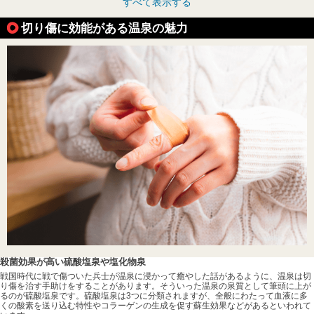
すべて表示する
切り傷に効能がある温泉の魅力
殺菌効果が高い硫酸塩泉や塩化物泉
戦国時代に戦で傷ついた兵士が温泉に浸かって癒やした話があるように、温泉は切
り傷を治す手助けをすることがあります。そういった温泉の泉質として筆頭に上が
るのが硫酸塩泉です。硫酸塩泉は3つに分類されますが、全般にわたって血液に多
くの酸素を送り込む特性やコラーゲンの生成を促す蘇生効果などがあるといわれて