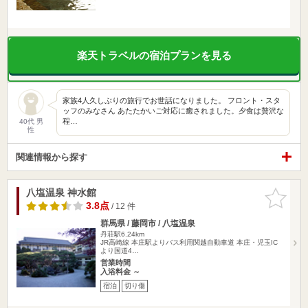
楽天トラベルの宿泊プランを見る
家族4人久しぶりの旅行でお世話になりました。 フロント・スタ
ッフのみなさん あたたかいご対応に癒されました。夕食は贅沢な
程…
40代 男
性
関連情報から探す
八塩温泉 神水館
お気に入
りに追加
3.8点
/ 12 件
群馬県 / 藤岡市 / 八塩温泉
丹荘駅6.24km
JR高崎線 本庄駅よりバス利用関越自動車道 本庄・児玉IC
より国道4…
営業時間
入浴料金 ～
宿泊
切り傷