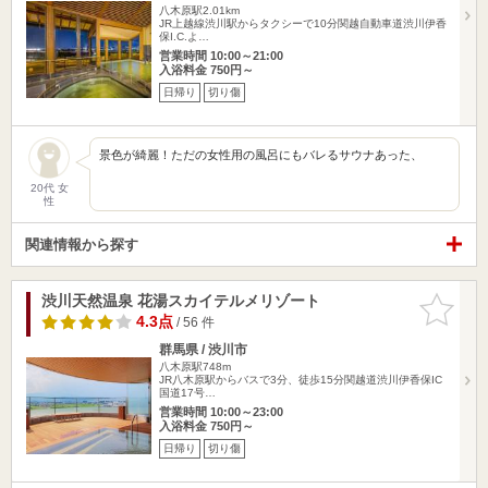
八木原駅2.01km
JR上越線渋川駅からタクシーで10分関越自動車道渋川伊香
保I.C.よ…
営業時間 10:00～21:00
入浴料金 750円～
日帰り
切り傷
景色が綺麗！ただの女性用の風呂にもバレるサウナあった、
20代 女
性
関連情報から探す
渋川天然温泉 花湯スカイテルメリゾート
お気に入
りに追加
4.3点
/ 56 件
群馬県 / 渋川市
八木原駅748m
JR八木原駅からバスで3分、徒歩15分関越道渋川伊香保IC
国道17号…
営業時間 10:00～23:00
入浴料金 750円～
日帰り
切り傷