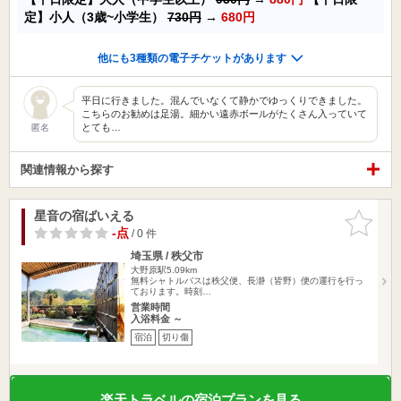
定】小人（3歳~小学生）
730円
→
680円
他にも3種類の電子チケットがあります
平日に行きました。混んでいなくて静かでゆっくりできました。
こちらのお勧めは足湯。細かい遠赤ボールがたくさん入っていて
とても…
匿名
関連情報から探す
星音の宿ばいえる
お気に入
りに追加
-点
/ 0 件
埼玉県 / 秩父市
大野原駅5.09km
無料シャトルバスは秩父便、長瀞（皆野）便の運行を行っ
ております。時刻…
営業時間
入浴料金 ～
宿泊
切り傷
楽天トラベルの宿泊プランを見る