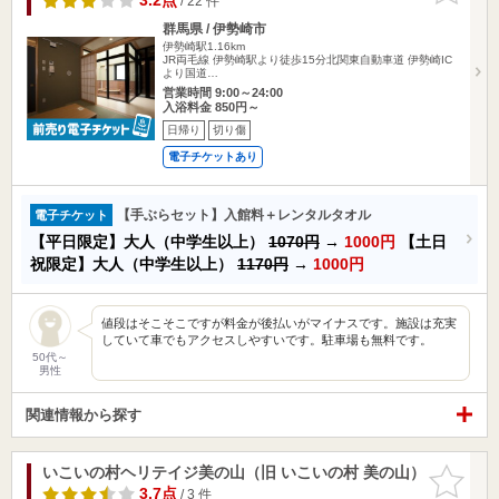
3.2点
/ 22 件
群馬県 / 伊勢崎市
伊勢崎駅1.16km
JR両毛線 伊勢崎駅より徒歩15分北関東自動車道 伊勢崎IC
より国道…
営業時間 9:00～24:00
入浴料金 850円～
日帰り
切り傷
電子チケットあり
【手ぶらセット】入館料＋レンタルタオル
電子チケット
【平日限定】大人（中学生以上）
1070円
→
1000円
【土日
祝限定】大人（中学生以上）
1170円
→
1000円
値段はそこそこですが料金が後払いがマイナスです。施設は充実
していて車でもアクセスしやすいです。駐車場も無料です。
50代～
男性
関連情報から探す
いこいの村ヘリテイジ美の山（旧 いこいの村 美の山）
お気に入
りに追加
3.7点
/ 3 件