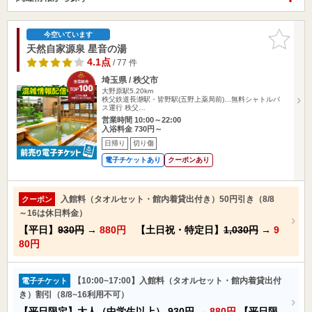
お気に入
今空いています
りに追加
天然自家源泉 星音の湯
4.1点
/ 77 件
埼玉県 / 秩父市
大野原駅5.20km
秩父鉄道長瀞駅・皆野駅(五野上薬局前)…無料シャトルバ
ス運行 秩父…
営業時間 10:00～22:00
入浴料金 730円～
日帰り
切り傷
電子チケットあり
クーポンあり
入館料（タオルセット・館内着貸出付き）50円引き（8/8
クーポン
～16は休日料金）
【平日】
930円
→
880円
【土日祝・特定日】
1,030円
→
9
80円
【10:00~17:00】入館料（タオルセット・館内着貸出付
電子チケット
き）割引（8/8~16利用不可）
【平日限定】大人（中学生以上）
930円
→
880円
【平日限