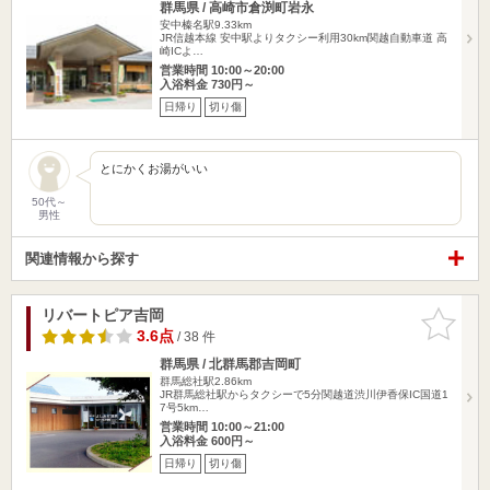
群馬県 / 高崎市倉渕町岩永
安中榛名駅9.33km
JR信越本線 安中駅よりタクシー利用30km関越自動車道 高
崎ICよ…
営業時間 10:00～20:00
入浴料金 730円～
日帰り
切り傷
とにかくお湯がいい
50代～
男性
関連情報から探す
リバートピア吉岡
お気に入
りに追加
3.6点
/ 38 件
群馬県 / 北群馬郡吉岡町
群馬総社駅2.86km
JR群馬総社駅からタクシーで5分関越道渋川伊香保IC国道1
7号5km…
営業時間 10:00～21:00
入浴料金 600円～
日帰り
切り傷