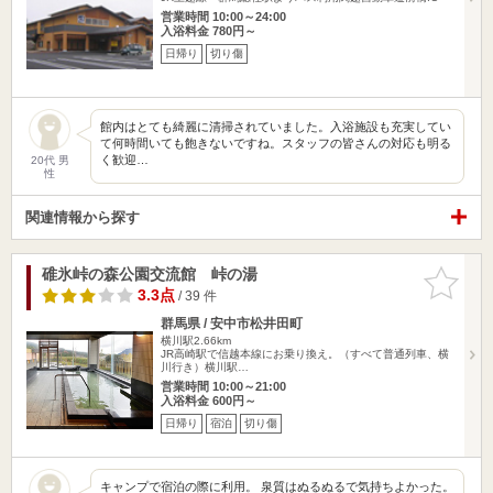
営業時間 10:00～24:00
入浴料金 780円～
日帰り
切り傷
館内はとても綺麗に清掃されていました。入浴施設も充実してい
て何時間いても飽きないですね。スタッフの皆さんの対応も明る
く歓迎…
20代 男
性
関連情報から探す
碓氷峠の森公園交流館 峠の湯
お気に入
りに追加
3.3点
/ 39 件
群馬県 / 安中市松井田町
横川駅2.66km
JR高崎駅で信越本線にお乗り換え。（すべて普通列車、横
川行き）横川駅…
営業時間 10:00～21:00
入浴料金 600円～
日帰り
宿泊
切り傷
キャンプで宿泊の際に利用。 泉質はぬるぬるで気持ちよかった。