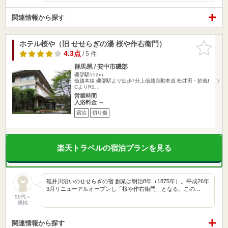
関連情報から探す
ホテル桜や（旧 せせらぎの湯 桜や作右衛門）
お気に入
りに追加
4.3点
/ 5 件
群馬県 / 安中市磯部
磯部駅552m
信越本線 磯部駅より徒歩7分上信越自動車道 松井田・妙義I
CよりR1…
営業時間
入浴料金 ～
宿泊
切り傷
楽天トラベルの宿泊プランを見る
碓井川沿いのせせらぎの宿 創業は明治8年（1875年）。平成26年
3月リニューアルオープンし「桜や作右衛門」となる。この…
50代～
男性
関連情報から探す