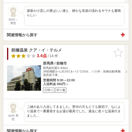
源泉かけ流しの香ばしい湯と、静かな音楽の流れるサウナも素晴
らしい
50代～
男性
関連情報から探す
前橋温泉 クア・イ・テルメ
お気に入
りに追加
3.4点
/ 14 件
群馬県 / 前橋市
群馬総社駅2.94km
JR前橋駅から渋川行きバスで20分、バス停：前橋自動車教
習所前下車、…
営業時間 9:00～22:00
入浴料金 850円～
日帰り
切り傷
ご縁があり入浴してきました。受付の方もとても親切で、なによ
り温泉で一番重視するお湯が最高でした。過去に色々な温泉行き
ました…
40代 男
性
関連情報から探す