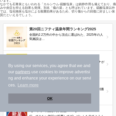
います。
なかでも石膏泉ともいわれる「カルシウム-硫酸塩泉」は鎮静作用も備えており、痛
みや炎症を抑える効果も発揮。別名「傷の湯」とも呼ばれています。硫酸塩泉以外
では、塩化物泉も塩分による殺菌効果があるため、切り傷からの回復に好ましい泉
質だといえるでしょう。
第20回ニフティ温泉年間ランキング2025
全国約2.2万件の中から頂点に選ばれた、2025年の人
気施設は…
ニフティ温泉 サウナランキング2026
おふろ好きユーザーの投票により、全国No.1サウナが
By using our services, you agree that we and
決定！
our
partners
use cookies to improve advertisi
ng and enhance your experience on our servi
ニフティ温泉プレミアムクーポン
ces.
Learn more
ノジマモバイル会員向け 通常よりもお得な「特別価
格」で人気の温泉を満喫できる！
OK
【ニフティ温泉 百名湯2026】