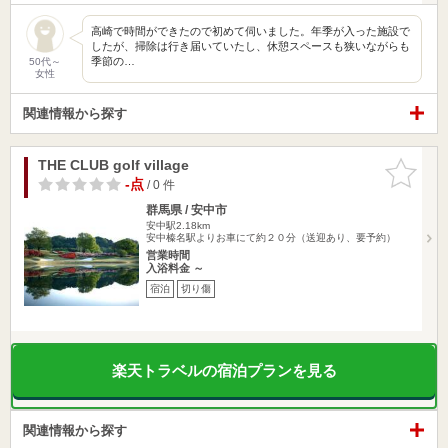
高崎で時間ができたので初めて伺いました。年季が入った施設で
したが、掃除は行き届いていたし、休憩スペースも狭いながらも
季節の…
50代～
女性
関連情報から探す
THE CLUB golf village
お気に入
りに追加
-点
/ 0 件
群馬県 / 安中市
安中駅2.18km
安中榛名駅よりお車にて約２０分（送迎あり、要予約）
営業時間
入浴料金 ～
宿泊
切り傷
楽天トラベルの宿泊プランを見る
関連情報から探す