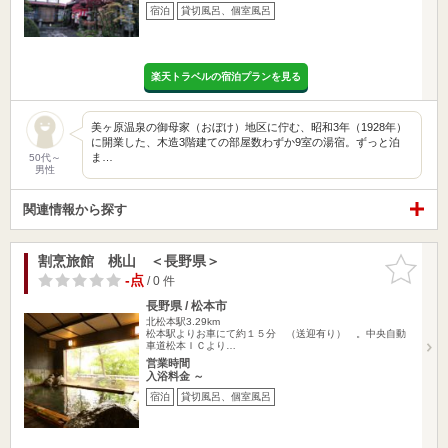
宿泊
貸切風呂、個室風呂
楽天トラベルの宿泊プランを見る
美ヶ原温泉の御母家（おぼけ）地区に佇む、昭和3年（1928年）
に開業した、木造3階建ての部屋数わずか9室の湯宿。ずっと泊
ま…
50代～
男性
関連情報から探す
割烹旅館 桃山 ＜長野県＞
お気に入
りに追加
-点
/ 0 件
長野県 / 松本市
北松本駅3.29km
松本駅よりお車にて約１５分 （送迎有り） 。中央自動
車道松本ＩＣより…
営業時間
入浴料金 ～
宿泊
貸切風呂、個室風呂