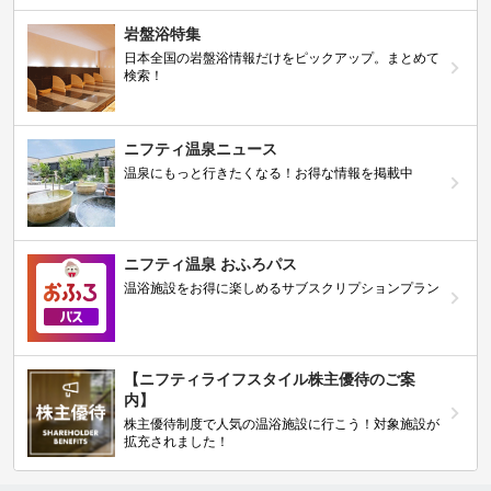
岩盤浴特集
日本全国の岩盤浴情報だけをピックアップ。まとめて
検索！
ニフティ温泉ニュース
温泉にもっと行きたくなる！お得な情報を掲載中
ニフティ温泉 おふろパス
温浴施設をお得に楽しめるサブスクリプションプラン
【ニフティライフスタイル株主優待のご案
内】
株主優待制度で人気の温浴施設に行こう！対象施設が
拡充されました！