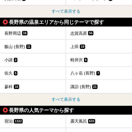
すべて表示する
長野県の温泉エリアから同じテーマで探す
長野周辺
志賀高原
16
55
飯山 (長野)
上田
11
19
小諸
軽井沢
2
6
佐久
八ヶ岳 (長野)
5
7
蓼科
諏訪 (長野)
16
21
すべて表示する
長野県の人気テーマから探す
宿泊
露天風呂
1322
633