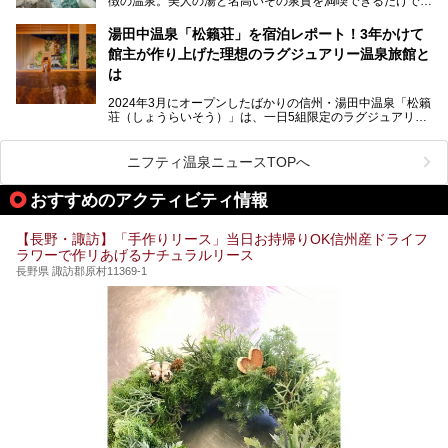
徴の温泉。美人の湯と名高いその泉質を満喫できるだけでな
く、日本一の星空鑑賞ができる注目の温泉地です。
昼神温泉では、朝市などの観光スポットや、信州名物のおや
湯田中温泉「松籟荘」を宿泊レポート！3年かけて
きを楽しめるグルメスポットなど、観光を楽しむにはぴった
館主が作り上げた理想のラグジュアリー温泉旅館と
りの場所が豊富にあります。
この記事では、昼神温泉での滞在を充実させる宿泊施設や日
は
帰り温泉、見どころ満載の観光・グルメスポットに加え、ア
クセス方法も順に紹介します。
2024年3月にオープンしたばかりの信州・湯田中温泉「松籟
荘（しょうらいそう）」は、一日5組限定のラグジュアリー
温泉旅館。全室が源泉掛け流しの露天風呂、庭園付きで、プ
ライベートに楽しめる非日常感が味わえます。また宿泊者は
道向かいの「よろづや」の大浴場「桃山風呂」や共同浴場の
ニフティ温泉ニュースTOPへ
「湯田中大湯」も利用ができます。
おすすめのアクティビティ情報
極上のお湯に浸り上質なお料理に舌鼓、特別な日に泊まりた
い湯田中温泉「松籟荘」を、実際に宿泊した目線で紹介しま
す。
【長野・諏訪】「手作りリース」当日お持帰りOK信州産ドライフ
ラワーで作リあげるナチュラルリース
長野県 諏訪郡原村11369-1