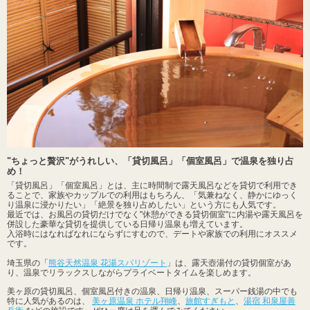
"ちょっと贅沢"がうれしい、「貸切風呂」「個室風呂」で温泉を独り占
め！
「貸切風呂」「個室風呂」とは、主に時間制で露天風呂などを貸切で利用でき
ることで、家族やカップルでの利用はもちろん、「気兼ねなく、静かにゆっく
り温泉に浸かりたい」「絶景を独り占めしたい」という方にも人気です。
最近では、お風呂の貸切だけでなく"休憩ができる貸切個室"に内湯や露天風呂を
併設した豪華な貸切を提供している日帰り温泉も増えています。
入浴時にはなればなれにならずにすむので、デートや家族での利用にオススメ
です。
埼玉県の「
熊谷天然温泉 花湯スパリゾート
」は、露天壺湯付の貸切個室があ
り、温泉でリラックスしながらプライベートタイムを楽しめます。
美ヶ原の貸切風呂、個室風呂付きの温泉、日帰り温泉、スーパー銭湯の中でも
特に人気があるのは、
美ヶ原温泉 ホテル翔峰
、
旅館すぎもと
、
湯宿 和泉屋善