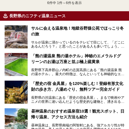
6
件中 1件～6件を表示
長野県のニフティ温泉ニュース
サルに会える温泉地！地獄谷野猿公苑でほっこり冬
の旅
サルが温泉に浸かっているのをテレビで目にして、「どこに
あるんだろう？」と思ったことがある人も多いでしょう。
この微笑ましい光景は、長野県にある「地獄谷野猿公苑」で
「熊の湯温泉 熊の湯ホテル」神秘のエメラルドグ
見られるもので、野生のサルが雪景色の中で温泉に浸かる姿
リーンのお湯は万座と並ぶ極上硫黄泉
を間近で観察できます。
長野県下高井郡山ノ内町の志賀高原にある「熊の湯温泉 熊
本記事では、地獄谷野猿公苑の魅力や見どころ、サルと温泉
の湯ホテル」。最大の特徴は、なんといっても神秘的なエメ
との関係性、地獄谷周辺の観光スポットについて紹介しま
ラルドグリーンのお湯。この美しいお湯に魅了され、何度も
す。サルを観察した後にほっこりと浸かれる温泉も紹介する
リピートするファンも多い温泉です。冬はスキーと一緒に楽
ので、野生のサルを観察する貴重な自然体験と温泉をあわせ
「歴史の宿 金具屋」を120%楽しむ！登録有形文化
しみたい極上の温泉を紹介します。
て楽しみたい人は、ぜひ参考にしてください。
財の歩き方、八湯めぐり、無料ツアー完全ガイド
長野県の渋温泉にある「歴史の宿金具屋」。まるで映画やア
ニメの世界に迷い込んだような歴史的な建物と、湧き出る温
泉の恵みが魅力のお宿です。せっかく泊まるなら、その魅力
を隅々まで楽しみたいですよね。この記事では、金具屋での
昼神温泉のおすすめ温泉宿10選！観光スポット、日
滞在を最高の思い出にするための「楽しみ方」を徹底的にご
帰り温泉、アクセス方法も紹介
紹介します！
昼神温泉は、長野県南端の阿智村にある、強アルカリ性が特