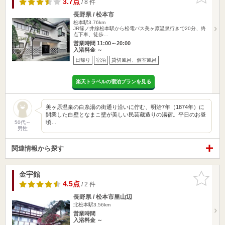
3.7点
/ 8 件
長野県 / 松本市
松本駅3.76km
JR篠ノ井線松本駅から松電バス美ヶ原温泉行きで20分、終
点下車、徒歩…
営業時間 11:00～20:00
入浴料金 ～
日帰り
宿泊
貸切風呂、個室風呂
楽天トラベルの宿泊プランを見る
美ヶ原温泉の白糸湯の街通り沿いに佇む、明治7年（1874年）に
開業した白壁となまこ壁が美しい民芸蔵造りの湯宿。平日のお昼
頃…
50代～
男性
関連情報から探す
金宇館
お気に入
りに追加
4.5点
/ 2 件
長野県 / 松本市里山辺
北松本駅3.56km
営業時間
入浴料金 ～