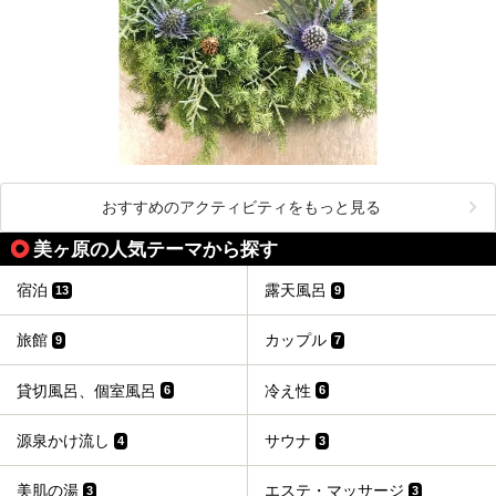
おすすめのアクティビティをもっと見る
美ヶ原の人気テーマから探す
宿泊
露天風呂
13
9
旅館
カップル
9
7
貸切風呂、個室風呂
冷え性
6
6
源泉かけ流し
サウナ
4
3
美肌の湯
エステ・マッサージ
3
3