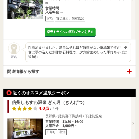
m
営業時間
入浴料金 ～
宿泊
貸切風呂、個室風呂
楽天トラベルの宿泊プランを見る
以前泊まりました。温泉はそれほど特徴がない単純泉ですが、夕
食は手の込んだ創作懐石料理で、夕方館主の打った手打ちそばは
追加注…
匿名
関連情報から探す
近くのオススメ温泉クーポン
信州しもすわ温泉 ぎん月（ぎんげつ）
4.0点
/ 7 件
長野県 / 諏訪郡下諏訪町 / 下諏訪温泉
営業時間 11:30～16:00
入浴料金 1,000円～
日帰り
宿泊