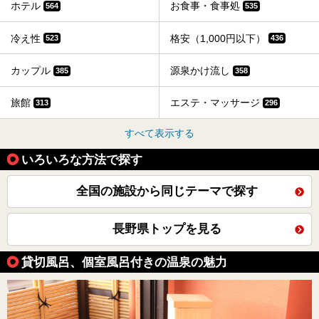
ホテル
お食事・食事処
564
535
冷え性
格安（1,000円以下）
523
436
カップル
源泉かけ流し
385
358
旅館
エステ・マッサージ
313
296
すべて表示する
いろいろな方法で探す
全国の施設から同じテーマで探す
長野県トップを見る
貸切風呂、個室風呂付きの温泉の魅力