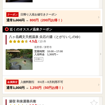
日帰り入浴お値引きクーポン
クーポン
通常
1,000円
→
800円（200円お得！）
近くのオススメ温泉クーポン
八ヶ岳縄文天然温泉 尖石の湯（とがりいしのゆ）
4.5点
/ 10 件
長野県 / 茅野市
営業時間 10:00～17:00
入浴料金 1,300円～
日帰り
入館料割引 ※4月～8月利用不可
会員限定
通常
1,300円
→
1,250円（50円お得！）
湯宿 和泉屋善兵衛
お気に入
りに追加