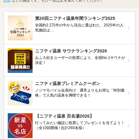
兵衛
などの施設です。ぜひ一度は足を運んでみてください。
第20回ニフティ温泉年間ランキング2025
全国約2.2万件の中から頂点に選ばれた、2025年の人
気施設は…
ニフティ温泉 サウナランキング2026
おふろ好きユーザーの投票により、全国No.1サウナが
決定！
ニフティ温泉プレミアムクーポン
ノジマモバイル会員向け 通常よりもお得な「特別価
格」で人気の温泉を満喫できる！
【ニフティ温泉 百名湯2026】
行ってみたい施設に投票してプレゼントを当てよう！
（全10回開催 / 合計260名様）