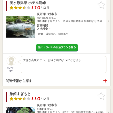
美ヶ原温泉 ホテル翔峰
お気に入
りに追加
3.7点
/ 13 件
長野県 / 松本市
北松本駅4.33km
JR松本駅よりタクシー15分長野自動車道 松本ICより25分
営業時間
入浴料金 ～
宿泊
貸切風呂、個室風呂
楽天トラベルの宿泊プランを見る
大きな高級ホテル。お湯が山のようにかけ流し
50代～
女性
関連情報から探す
旅館すぎもと
お気に入
りに追加
3.8点
/ 12 件
長野県 / 松本市
松本駅3.72km
JR松本駅よりタクシー約15分長野自動車道松本ICから約7k