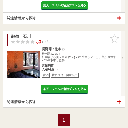
楽天トラベルの宿泊プランを見る
関連情報から探す
御宿 石川
お気に入
りに追加
-点
/ 0 件
長野県 / 松本市
松本駅3.69km
松本駅から美ヶ原温泉行きバス乗車し２０分、美ヶ原温泉
バス停下車し徒歩…
営業時間
入浴料金 ～
宿泊
貸切風呂、個室風呂
楽天トラベルの宿泊プランを見る
関連情報から探す
1