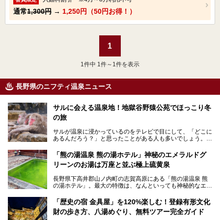
通常
1,300円
→
1,250円（50円お得！）
1
1
件中 1件～1件を表示
長野県のニフティ温泉ニュース
サルに会える温泉地！地獄谷野猿公苑でほっこり冬
の旅
サルが温泉に浸かっているのをテレビで目にして、「どこに
あるんだろう？」と思ったことがある人も多いでしょう。
この微笑ましい光景は、長野県にある「地獄谷野猿公苑」で
「熊の湯温泉 熊の湯ホテル」神秘のエメラルドグ
見られるもので、野生のサルが雪景色の中で温泉に浸かる姿
リーンのお湯は万座と並ぶ極上硫黄泉
を間近で観察できます。
長野県下高井郡山ノ内町の志賀高原にある「熊の湯温泉 熊
本記事では、地獄谷野猿公苑の魅力や見どころ、サルと温泉
の湯ホテル」。最大の特徴は、なんといっても神秘的なエメ
との関係性、地獄谷周辺の観光スポットについて紹介しま
ラルドグリーンのお湯。この美しいお湯に魅了され、何度も
す。サルを観察した後にほっこりと浸かれる温泉も紹介する
リピートするファンも多い温泉です。冬はスキーと一緒に楽
ので、野生のサルを観察する貴重な自然体験と温泉をあわせ
「歴史の宿 金具屋」を120%楽しむ！登録有形文化
しみたい極上の温泉を紹介します。
て楽しみたい人は、ぜひ参考にしてください。
財の歩き方、八湯めぐり、無料ツアー完全ガイド