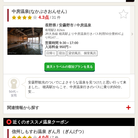
中房温泉(なかぶさおんせん）
お気に入
りに追加
4.3点
/ 31 件
長野県 / 安曇野市 / 中房温泉
有明駅2.82km
JR大糸線 穂高駅より中房温泉行きバス利用50分豊科ICよ
りR147…
営業時間 9:30～17:00
入浴料金 950円～
日帰り
宿泊
貸切風呂、個室風呂
楽天トラベルの宿泊プランを見る
安曇野観光のついでによさそうな温泉を見つけたと思い行って来
ました。 穂高駅からこそ、中房温泉行きのバスに乗り約50分、
安…
50代～
女性
関連情報から探す
近くのオススメ温泉クーポン
信州しもすわ温泉 ぎん月（ぎんげつ）
4.0点
/ 7 件