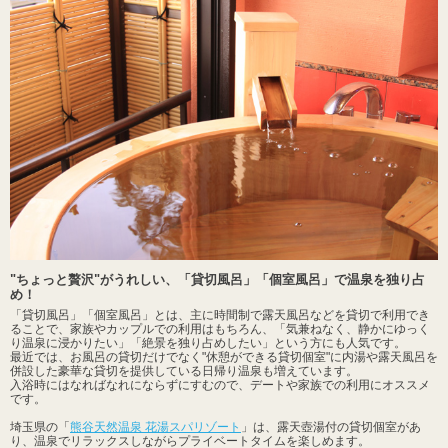
"ちょっと贅沢"がうれしい、「貸切風呂」「個室風呂」で温泉を独り占
め！
「貸切風呂」「個室風呂」とは、主に時間制で露天風呂などを貸切で利用でき
ることで、家族やカップルでの利用はもちろん、「気兼ねなく、静かにゆっく
り温泉に浸かりたい」「絶景を独り占めしたい」という方にも人気です。
最近では、お風呂の貸切だけでなく"休憩ができる貸切個室"に内湯や露天風呂を
併設した豪華な貸切を提供している日帰り温泉も増えています。
入浴時にはなればなれにならずにすむので、デートや家族での利用にオススメ
です。
埼玉県の「
熊谷天然温泉 花湯スパリゾート
」は、露天壺湯付の貸切個室があ
り、温泉でリラックスしながらプライベートタイムを楽しめます。