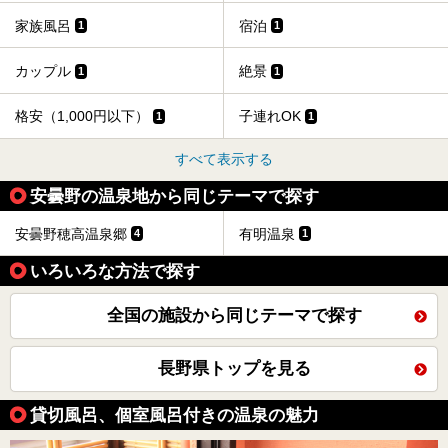
家族風呂
宿泊
1
1
カップル
絶景
1
1
格安（1,000円以下）
子連れOK
1
1
すべて表示する
安曇野の温泉地から同じテーマで探す
安曇野穂高温泉郷
有明温泉
4
1
いろいろな方法で探す
全国の施設から同じテーマで探す
長野県トップを見る
貸切風呂、個室風呂付きの温泉の魅力