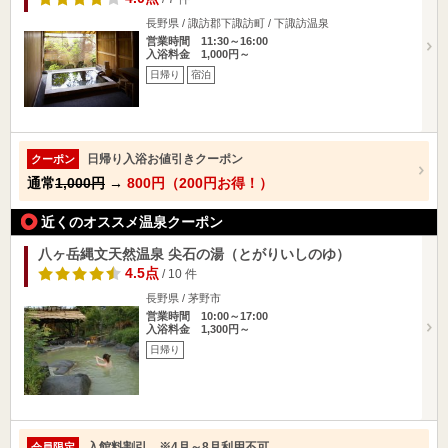
長野県 / 諏訪郡下諏訪町 / 下諏訪温泉
営業時間 11:30～16:00
入浴料金 1,000円～
日帰り
宿泊
日帰り入浴お値引きクーポン
クーポン
通常
1,000円
→
800円（200円お得！）
近くのオススメ温泉クーポン
八ヶ岳縄文天然温泉 尖石の湯（とがりいしのゆ）
4.5点
/ 10 件
長野県 / 茅野市
営業時間 10:00～17:00
入浴料金 1,300円～
日帰り
入館料割引 ※4月～8月利用不可
会員限定