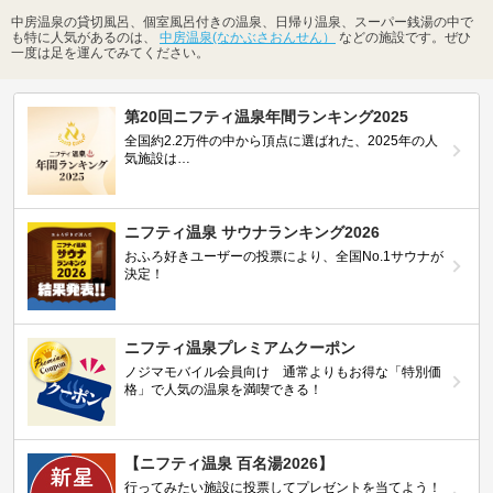
中房温泉の貸切風呂、個室風呂付きの温泉、日帰り温泉、スーパー銭湯の中で
も特に人気があるのは、
中房温泉(なかぶさおんせん）
などの施設です。ぜひ
一度は足を運んでみてください。
第20回ニフティ温泉年間ランキング2025
全国約2.2万件の中から頂点に選ばれた、2025年の人
気施設は…
ニフティ温泉 サウナランキング2026
おふろ好きユーザーの投票により、全国No.1サウナが
決定！
ニフティ温泉プレミアムクーポン
ノジマモバイル会員向け 通常よりもお得な「特別価
格」で人気の温泉を満喫できる！
【ニフティ温泉 百名湯2026】
行ってみたい施設に投票してプレゼントを当てよう！