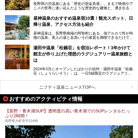
長野県の渋温泉にある「歴史の宿金具屋」。まるで映画やア
ニメの世界に迷い込んだような歴史的な建物と、湧き出る温
泉の恵みが魅力のお宿です。せっかく泊まるなら、その魅力
を隅々まで楽しみたいですよね。この記事では、金具屋での
昼神温泉のおすすめ温泉宿10選！観光スポット、日
滞在を最高の思い出にするための「楽しみ方」を徹底的にご
帰り温泉、アクセス方法も紹介
紹介します！
昼神温泉は、長野県南端の阿智村にある、強アルカリ性が特
徴の温泉。美人の湯と名高いその泉質を満喫できるだけでな
く、日本一の星空鑑賞ができる注目の温泉地です。
昼神温泉では、朝市などの観光スポットや、信州名物のおや
湯田中温泉「松籟荘」を宿泊レポート！3年かけて
きを楽しめるグルメスポットなど、観光を楽しむにはぴった
館主が作り上げた理想のラグジュアリー温泉旅館と
りの場所が豊富にあります。
この記事では、昼神温泉での滞在を充実させる宿泊施設や日
は
帰り温泉、見どころ満載の観光・グルメスポットに加え、ア
クセス方法も順に紹介します。
2024年3月にオープンしたばかりの信州・湯田中温泉「松籟
荘（しょうらいそう）」は、一日5組限定のラグジュアリー
温泉旅館。全室が源泉掛け流しの露天風呂、庭園付きで、プ
ライベートに楽しめる非日常感が味わえます。また宿泊者は
道向かいの「よろづや」の大浴場「桃山風呂」や共同浴場の
ニフティ温泉ニュースTOPへ
「湯田中大湯」も利用ができます。
おすすめのアクティビティ情報
極上のお湯に浸り上質なお料理に舌鼓、特別な日に泊まりた
い湯田中温泉「松籟荘」を、実際に宿泊した目線で紹介しま
す。
【長野・青木湖SUP】透明度の高い青木湖でのSUPレンタルたっ
ぷり2時間！
長野県大町市平22499