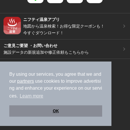
ニフティ温泉アプリ
地図から温泉検索！お得な限定クーポンも！
今すぐダウンロード！
ご意見ご要望 ・お問い合わせ
施設データの新規追加や修正依頼もこちらから
スマートフォン
/
PC
加盟店募集（資料請求）
広告出稿のご案内
By using our services, you agree that we and
our
partners
use cookies to improve advertisi
利用規約
ライフスタイルMEMBERS+規約
ng and enhance your experience on our servi
特定商取引法に基づく表記
ヘルプ
採用情報
ces.
Learn more
運営会社
個人情報保護ポリシー
©NIFTY Lifestyle Co., Ltd.
OK