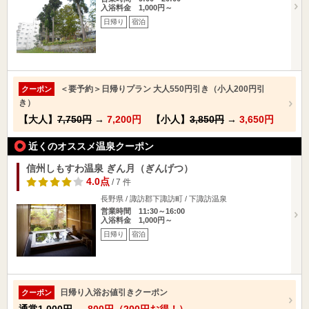
入浴料金 1,000円～
日帰り
宿泊
＜要予約＞日帰りプラン 大人550円引き（小人200円引
クーポン
き）
【大人】
7,750円
→
7,200円
【小人】
3,850円
→
3,650円
近くのオススメ温泉クーポン
信州しもすわ温泉 ぎん月（ぎんげつ）
4.0点
/ 7 件
長野県 / 諏訪郡下諏訪町 / 下諏訪温泉
営業時間 11:30～16:00
入浴料金 1,000円～
日帰り
宿泊
日帰り入浴お値引きクーポン
クーポン
通常
1,000円
→
800円（200円お得！）