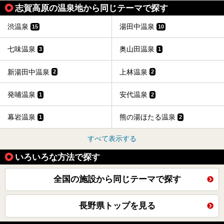
志賀高原の温泉地から同じテーマで探す
渋温泉
湯田中温泉
15
10
七味温泉
奥山田温泉
3
1
新湯田中温泉
上林温泉
2
2
発哺温泉
安代温泉
1
2
幕岩温泉
熊の湯ほたる温泉
1
2
すべて表示する
いろいろな方法で探す
全国の施設から同じテーマで探す
長野県トップを見る