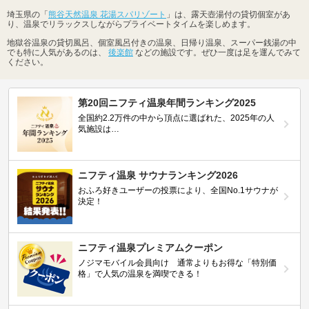
埼玉県の「
熊谷天然温泉 花湯スパリゾート
」は、露天壺湯付の貸切個室があ
り、温泉でリラックスしながらプライベートタイムを楽しめます。
地獄谷温泉の貸切風呂、個室風呂付きの温泉、日帰り温泉、スーパー銭湯の中
でも特に人気があるのは、
後楽館
などの施設です。ぜひ一度は足を運んでみて
ください。
第20回ニフティ温泉年間ランキング2025
全国約2.2万件の中から頂点に選ばれた、2025年の人
気施設は…
ニフティ温泉 サウナランキング2026
おふろ好きユーザーの投票により、全国No.1サウナが
決定！
ニフティ温泉プレミアムクーポン
ノジマモバイル会員向け 通常よりもお得な「特別価
格」で人気の温泉を満喫できる！