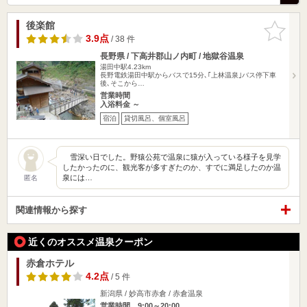
後楽館
お気に入
りに追加
3.9点
/ 38 件
長野県 / 下高井郡山ノ内町 / 地獄谷温泉
湯田中駅4.23km
長野電鉄湯田中駅からバスで15分､｢上林温泉｣バス停下車
後､そこから…
営業時間
入浴料金 ～
宿泊
貸切風呂、個室風呂
雪深い日でした。野猿公苑で温泉に猿が入っている様子を見学
したかったのに、観光客が多すぎたのか、すでに満足したのか温
泉には…
匿名
関連情報から探す
近くのオススメ温泉クーポン
赤倉ホテル
4.2点
/ 5 件
新潟県 / 妙高市赤倉 / 赤倉温泉
営業時間 9:00～20:00