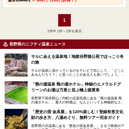
1
1
件中 1件～1件を表示
長野県のニフティ温泉ニュース
サルに会える温泉地！地獄谷野猿公苑でほっこり冬
の旅
サルが温泉に浸かっているのをテレビで目にして、「どこに
あるんだろう？」と思ったことがある人も多いでしょう。
この微笑ましい光景は、長野県にある「地獄谷野猿公苑」で
「熊の湯温泉 熊の湯ホテル」神秘のエメラルドグ
見られるもので、野生のサルが雪景色の中で温泉に浸かる姿
リーンのお湯は万座と並ぶ極上硫黄泉
を間近で観察できます。
長野県下高井郡山ノ内町の志賀高原にある「熊の湯温泉 熊
本記事では、地獄谷野猿公苑の魅力や見どころ、サルと温泉
の湯ホテル」。最大の特徴は、なんといっても神秘的なエメ
との関係性、地獄谷周辺の観光スポットについて紹介しま
ラルドグリーンのお湯。この美しいお湯に魅了され、何度も
す。サルを観察した後にほっこりと浸かれる温泉も紹介する
リピートするファンも多い温泉です。冬はスキーと一緒に楽
ので、野生のサルを観察する貴重な自然体験と温泉をあわせ
「歴史の宿 金具屋」を120%楽しむ！登録有形文化
しみたい極上の温泉を紹介します。
て楽しみたい人は、ぜひ参考にしてください。
財の歩き方、八湯めぐり、無料ツアー完全ガイド
長野県の渋温泉にある「歴史の宿金具屋」。まるで映画やア