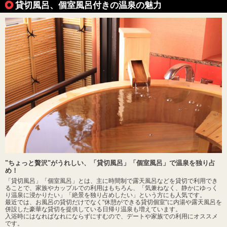
貸切風呂、個室風呂付きの温泉の魅力
"ちょっと贅沢"がうれしい、「貸切風呂」「個室風呂」で温泉を独り占
め！
「貸切風呂」「個室風呂」とは、主に時間制で露天風呂などを貸切で利用でき
ることで、家族やカップルでの利用はもちろん、「気兼ねなく、静かにゆっく
り温泉に浸かりたい」「絶景を独り占めしたい」という方にも人気です。
最近では、お風呂の貸切だけでなく"休憩ができる貸切個室"に内湯や露天風呂を
併設した豪華な貸切を提供している日帰り温泉も増えています。
入浴時にはなればなれにならずにすむので、デートや家族での利用にオススメ
です。