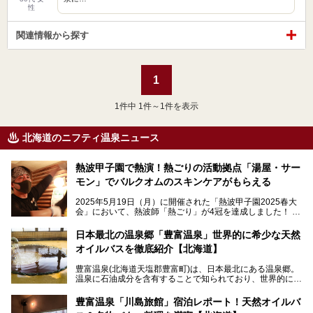
性
関連情報から探す
1
1
件中 1件～1件を表示
北海道のニフティ温泉ニュース
熱波甲子園で熱演！熱ごりの活動拠点「湯屋・サー
モン」でバルクオムのスキンケアがもらえる
2025年5月19日（月）に開催された「熱波甲子園2025春大
会」において、熱波師「熱ごり」が4冠を達成しました！
このたび、バルクオム賞の受賞を記念して、熱ごりさんの活
動拠点である北海道の銭湯「湯屋・サーモン」にて、メンズ
日本最北の温泉郷「豊富温泉」世界的に希少な天然
スキンケアブランド バルクオムの「ONE DAY KIT」を数量
オイルバスを徹底紹介【北海道】
限定でプレゼントいたします。
老若男女問わず、多くの方にご体験いただける製品ですの
豊富温泉(北海道天塩郡豊富町)は、日本最北にある温泉郷。
で、ぜひお試しください。※6月13日配布開始、なくなり次
温泉に石油成分を含有することで知られており、世界的にも
第終了
大変希少な泉質です。また、油分が乾癬やアトピー性皮膚炎
に特効があると言われ、遠隔地ながらも全国から湯治・療養
───
豊富温泉「川島旅館」宿泊レポート！天然オイルバ
目的で多くの人々が訪れます。
提供元：株式会社バルクオム【PR】