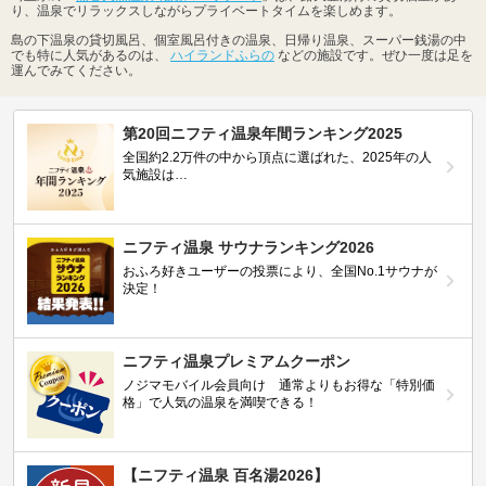
り、温泉でリラックスしながらプライベートタイムを楽しめます。
島の下温泉の貸切風呂、個室風呂付きの温泉、日帰り温泉、スーパー銭湯の中
でも特に人気があるのは、
ハイランドふらの
などの施設です。ぜひ一度は足を
運んでみてください。
第20回ニフティ温泉年間ランキング2025
全国約2.2万件の中から頂点に選ばれた、2025年の人
気施設は…
ニフティ温泉 サウナランキング2026
おふろ好きユーザーの投票により、全国No.1サウナが
決定！
ニフティ温泉プレミアムクーポン
ノジマモバイル会員向け 通常よりもお得な「特別価
格」で人気の温泉を満喫できる！
【ニフティ温泉 百名湯2026】