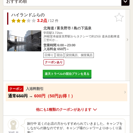
ハイランドふらの
お気に入
りに追加
3.2点
/ 12 件
北海道 / 富良野市 / 島の下温泉
学田駅3.72km
JR根室本線富良野駅からタクシーで約15分 道央自動車道
三笠ICか…
営業時間 6:00～23:00
入浴料金 650円～
日帰り
宿泊
貸切風呂、個室風呂
クーポンあり
楽天トラベルの宿泊プランを見る
入浴料割引
クーポン
通常
650円
→
600円（50円お得！）
他にも1種類のクーポンがあります
旅行中 近くのお店の方からすすめられていきました。キャンプを
しながらの旅なのですが、キャンプ場のシャワーよりゆっくり温
泉に…
30代 女