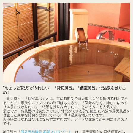
"ちょっと贅沢"がうれしい、「貸切風呂」「個室風呂」で温泉を独り占
め！
「貸切風呂」「個室風呂」とは、主に時間制で露天風呂などを貸切で利用でき
ることで、家族やカップルでの利用はもちろん、「気兼ねなく、静かにゆっく
り温泉に浸かりたい」「絶景を独り占めしたい」という方にも人気です。
最近では、お風呂の貸切だけでなく"休憩ができる貸切個室"に内湯や露天風呂を
併設した豪華な貸切を提供している日帰り温泉も増えています。
入浴時にはなればなれにならずにすむので、デートや家族での利用にオススメ
です。
埼玉県の「
熊谷天然温泉 花湯スパリゾート
」は、露天壺湯付の貸切個室があ