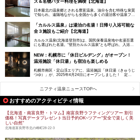
ス＆名物バター料理を満喫【北海道】
この記事は株式会社バルクオム商品のPR記事です。
今回、四半世紀以上に渡り全国の温泉を巡り続ける筆者が現
日本最北の温泉郷とされる豊富温泉。油分を含む特殊な泉質
地体験し、独自の視点で豊富温泉の“天然オイルバス”をレポ
で知られ、遠隔地ながらも全国から多くの湯治客や温泉ファ
ート。温泉地概要や日帰り入浴施設をはじめ、宿泊施設・ア
ンが訪れる地です。
クセスまで徹底紹介します！
「カルルス温泉」は湯治の名湯！日帰り入浴可能な
「川島旅館」は、豊富温泉の開湯当初から営業する老舗旅
全３施設もご紹介【北海道】
館。とりわけ温泉の良さと名物のバター料理に定評があり、
口コミの評判も非常に高い宿。今回は筆者自ら宿泊し、自慢
カルルス温泉(北海道登別市)は、国民保養温泉地や名湯百選
の温泉や料理をはじめ、パブリックスペース・客室など宿の
にも選ばれた名湯。“登別カルルス温泉”とも呼ばれ、入浴剤
全貌を徹底的にご紹介します！
としてその名を聞いたことがある方も多いでしょう。観光色
豊かな登別温泉とは対照的な存在で、今も湯治場的な要素が
NEW：札幌市に「休日ビルヂング」がオープン！
残る閑静な温泉地です。
温浴施設「休日湯」も宿泊も楽しめる
今回、四半世紀以上に渡り全国の温泉を巡り続ける筆者が現
札幌市南区・定山渓エリアに、温浴施設「休日湯（きゅうじ
地体験し、カルルス温泉をご紹介。温泉地の概要や泉質解説
つゆ）」が、2025年4月24日にオープンしました！ 定山
をはじめ、日帰り入浴可能な全３施設の紹介・周辺観光・ア
渓の新たなランドマーク「休日ビルヂング」として誕生した
クセスまで徹底紹介します！
この施設は、温泉・サウナの「休日湯」・ラウンジの「THE
LOUNGE DAYOF」・グルメ「休日洋麺店」・ホテル「エク
ニフティ温泉ニュースTOPへ
スクラメーションホテル」で構成された、まさに大人の癒し
空間。
おすすめのアクティビティ情報
今回は、そんな「休日ビルヂング」の魅力を5つのポイント
からご紹介します。
【北海道・南富良野・トマム】南富良野ラフティングツアー 割引
価格！写真データプレゼント当日予約OK~ツアー"安全で楽しく美
しい自然"
北海道富良野市北の峰町28-22-3