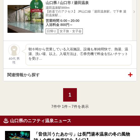
山口県 / 山口市 / 湯田温泉
湯田温泉駅989m
【鉄道でのアクセス】 JR山口線「湯田温泉駅」で下車 湯
田温泉駅…
営業時間 6:00～20:00
入浴料金 800円～
日帰り
女子旅・女子会
朝６時から営業している入浴施設。設備も単純明快で、熱湯、温
湯、洗い場、以上。入場方法は、①券売機で料金を払いチケット
を受け…
40代 男
性
関連情報から探す
1
7
件中 1件～7件を表示
山口県のニフティ温泉ニュース
「音信川うたあかり」は長門湯本温泉の冬の風物