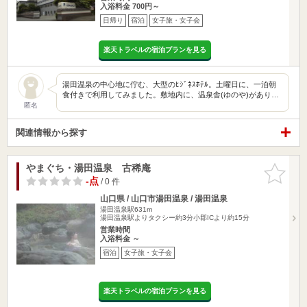
入浴料金 700円～
日帰り
宿泊
女子旅・女子会
楽天トラベルの宿泊プランを見る
湯田温泉の中心地に佇む、大型のﾋｼﾞﾈｽﾎﾃﾙ。土曜日に、一泊朝
食付きで利用してみました。敷地内に、温泉舎(ゆのや)があり…
匿名
関連情報から探す
やまぐち・湯田温泉 古稀庵
お気に入
りに追加
-点
/ 0 件
山口県 / 山口市湯田温泉 / 湯田温泉
湯田温泉駅631m
湯田温泉駅よりタクシー約3分小郡ICより約15分
営業時間
入浴料金 ～
宿泊
女子旅・女子会
楽天トラベルの宿泊プランを見る