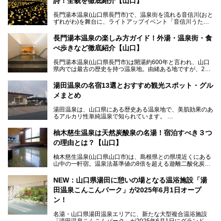
詩！全貌を徹底紹介【山口】
長門湯本温泉(山口県長門市)で、温泉街を流れる音信川(おと
ずれがわ)を舞台に、ライトアップイベント「音信川うたあ
かり」が開催されています。2024年の期間は、1月26日(金)
～3月3日(日)。詩のナレーションや音楽に合わせた幻想的な
長門湯本温泉の楽しみ方ガイド！外湯・温泉街・食
光の演出や、地元児童生徒が製作した作品などを設置。温泉
べ歩きなど徹底紹介【山口】
街を一段と輝かせてくれます。
長門湯本温泉(山口県長門市)は開湯約600年と言われ、山口
今回は筆者自ら「音信川うたあかり2024」を体験し、その
県内では最古の歴史を持つ温泉地。由緒ある地ですが、202
全貌を徹底紹介。また同時期に開催されている「湯道展in長
0年には温泉街自体がリノベーション。全く新しい温泉地に
門湯本温泉」も併せてご紹介します。
生まれ変わりました。
湯田温泉の名宿13選とおすすめ観光スポット・グル
メまとめ
今回は、外湯(日帰り入浴施設)である「恩湯」をはじめ、温
泉街をそぞろ歩きしながら、見所や食べ歩きスポットを徹底
湯田温泉は、山口県にある歴史ある温泉地で、美肌効果のあ
紹介。また、アクセスの注意点も併せてご紹介します！
るアルカリ性単純温泉で知られています。
湯田温泉では、瑠璃光寺五重塔などの観光スポット、「そば
柚木慈生温泉は天然炭酸泉の名湯！宿泊すべき３つ
寿司」などのグルメスポット、なかには「女将劇場」なんて
の理由とは？【山口】
一風変わった催しを実施している旅館もあり、観光を満喫で
きる場所がたくさんあります。
柚木慈生温泉(山口県山口市)は、島根県との県境近くにある
山中の一軒宿。温泉法基準値の8倍を超える遊離二酸化炭素
この記事では、湯田温泉の魅力を味わえる宿泊施設や日帰り
(炭酸)を含み、貴重な天然炭酸泉として多くの温泉ファンに
温泉、見どころ満載の観光・グルメスポットに加え、アクセ
親しまれています。
ス方法も紹介します！
NEW：山口県湯田に憩いの場となる温浴施設「湯
田温泉こんこんパーク」が2025年6月1日オープ
日帰り入浴も可能ですが、その真価を存分に満喫するならば
宿泊がベスト。今回は、知られざるその理由を詳細解説。温
ン！
泉ファンなら一度は行ってみたい炭酸泉の名湯を、存分にご
紹介します！
名湯・山口県湯田温泉エリアに、新たな大型複合温浴施設
「湯田温泉こんこんパーク」が2025年6月1日にグランドオ