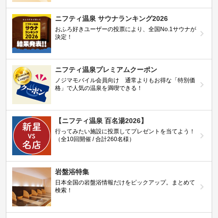
ニフティ温泉 サウナランキング2026
おふろ好きユーザーの投票により、全国No.1サウナが
決定！
ニフティ温泉プレミアムクーポン
ノジマモバイル会員向け 通常よりもお得な「特別価
格」で人気の温泉を満喫できる！
【ニフティ温泉 百名湯2026】
行ってみたい施設に投票してプレゼントを当てよう！
（全10回開催 / 合計260名様）
岩盤浴特集
日本全国の岩盤浴情報だけをピックアップ。まとめて
検索！