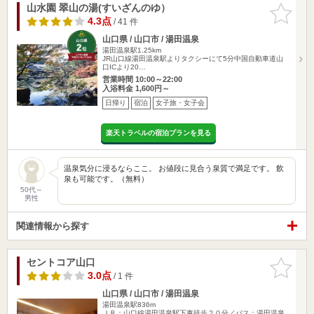
山水園 翠山の湯(すいざんのゆ）
お気に入
りに追加
4.3点
/ 41 件
山口県 / 山口市 / 湯田温泉
湯田温泉駅1.25km
JR山口線湯田温泉駅よりタクシーにて5分中国自動車道山
口ICより20…
営業時間 10:00～22:00
入浴料金 1,600円～
日帰り
宿泊
女子旅・女子会
楽天トラベルの宿泊プランを見る
温泉気分に浸るならここ。 お値段に見合う泉質で満足です。 飲
泉も可能です。（無料）
50代～
男性
関連情報から探す
セントコア山口
お気に入
りに追加
3.0点
/ 1 件
山口県 / 山口市 / 湯田温泉
湯田温泉駅836m
ＪＲ：山口線湯田温泉駅下車徒歩２０分／バス：湯田温泉