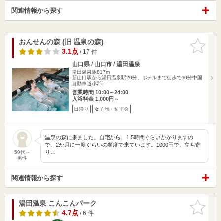
関連情報から探す
おんせんの森 (旧 温泉の森)
お気に入
りに追加
3.1点
/ 17 件
山口県 / 山口市 / 湯田温泉
湯田温泉駅817m
新山口駅から湯田温泉駅20分、ホテルまで徒歩で10分中国
自動車道小郡…
営業時間 10:00～24:00
入浴料金 1,000円～
日帰り
女子旅・女子会
温泉の森に来ました。自宅から、1.5時間ぐらいかかりますの
で、2か月に一度ぐらいの頻度で来ています。1000円で、立ち寄
り…
50代～
男性
関連情報から探す
湯田温泉 こんこんパーク
お気に入
りに追加
4.7点
/ 6 件