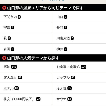
山口県の温泉エリアから同じテーマで探す
下関市内
山口
8
7
宇部
長門
5
7
萩
周南周辺
8
7
岩国
柳井
3
2
山口県の人気テーマから探す
宿泊
お食事・食事処
142
104
露天風呂
カップル
87
83
ホテル
冷え性
83
75
格安（1,000円以下）
サウナ
72
64