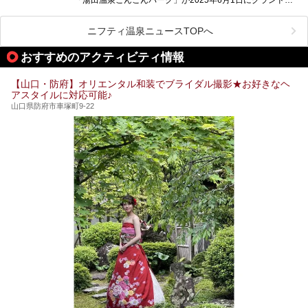
ープンします！
総工費はなんと約42億円。温泉だけでなく、交流できる施
ニフティ温泉ニュースTOPへ
設として整備され、まさに“温泉のテーマパーク”のようなス
ポットです。今回は、その魅力を3つの注目ポイントに分け
おすすめのアクティビティ情報
てご紹介します。
【山口・防府】オリエンタル和装でブライダル撮影★お好きなヘ
アスタイルに対応可能♪
山口県防府市車塚町9-22