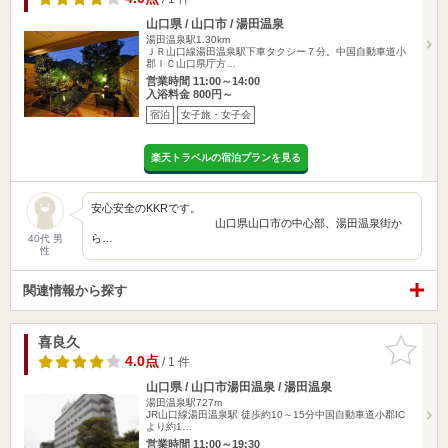
山口県 / 山口市 / 湯田温泉
湯田温泉駅1.30km
ＪＲ山口線湯田温泉駅下車タクシー７分。中国自動車道小
郡ＩＣ山口県庁方…
営業時間 11:00～14:00
入浴料金 800円～
宿泊
女子旅・女子会
楽天トラベルの宿泊プランを見る
安心安全のKKRです。
山口県山口市の中心部、湯田温泉街か
ら…
40代 男
性
関連情報から探す
喜良久
お気に入
りに追加
4.0点
/ 1 件
山口県 / 山口市湯田温泉 / 湯田温泉
湯田温泉駅727m
JR山口線湯田温泉駅 徒歩約10～15分中国自動車道小郡IC
より約1…
営業時間 11:00～19:30