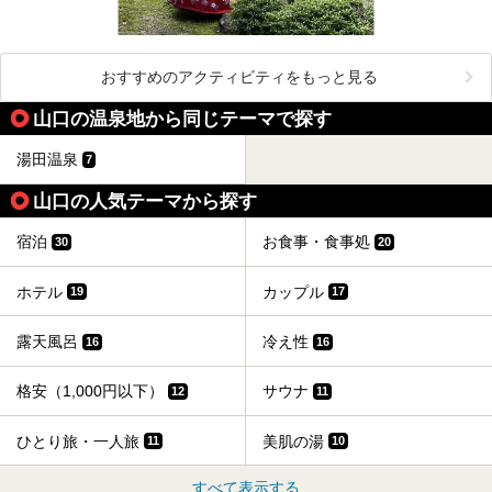
おすすめのアクティビティをもっと見る
山口の温泉地から同じテーマで探す
湯田温泉
7
山口の人気テーマから探す
宿泊
お食事・食事処
30
20
ホテル
カップル
19
17
露天風呂
冷え性
16
16
格安（1,000円以下）
サウナ
12
11
ひとり旅・一人旅
美肌の湯
11
10
すべて表示する