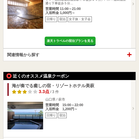
通り下車徒歩５分…
営業時間 11:00～21:00
入浴料金 1,000円～
日帰り
宿泊
女子旅・女子会
楽天トラベルの宿泊プランを見る
関連情報から探す
近くのオススメ温泉クーポン
海が奏でる癒しの宿・リゾートホテル美萩
3.3点
/ 3 件
山口県 / 萩市
営業時間 15:00～22:00
入浴料金 1,200円～
日帰り
宿泊