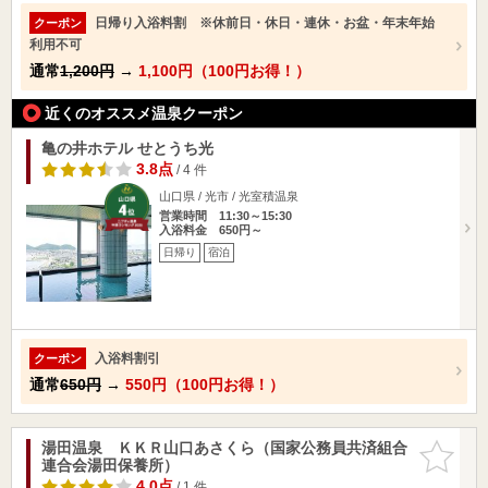
日帰り入浴料割 ※休前日・休日・連休・お盆・年末年始
クーポン
利用不可
通常
1,200円
→
1,100円（100円お得！）
近くのオススメ温泉クーポン
亀の井ホテル せとうち光
3.8点
/ 4 件
山口県 / 光市 / 光室積温泉
営業時間 11:30～15:30
入浴料金 650円～
日帰り
宿泊
入浴料割引
クーポン
通常
650円
→
550円（100円お得！）
湯田温泉 ＫＫＲ山口あさくら（国家公務員共済組合
お気に入
連合会湯田保養所）
りに追加
4.0点
/ 1 件