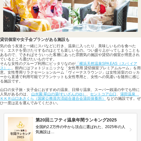
貸切個室や女子会プランがある施設も
気の合う友達と一緒にスパなどに行き、温泉に入ったり、美味しいものを食べた
り、エステを受けたりするのはとても楽しいもの。つい盛り上がってしまうことも
あるので、できればそういった客層にあった雰囲気の施設や貸切の個室が用意され
ているところ選びたいものです。
そんな女性のグループ利用にピッタリなのが
「横浜天然温泉SPA EAS（スパ イア
ス）」
。館内にはフォトジェニックな「女性専用 貸切個室プレミアムルーム」を用
意。女性専用リラクセーションルーム「ヴィーナスラウンジ」は女性浴室のロッカ
ーから直通で利用可能でブランケットも女性専用と、女性への気遣いを随所に感じ
る施設です。
山口の女子旅・女子会におすすめの温泉、日帰り温泉、スーパー銭湯の中でも特に
人気があるのは、
山水園 翠山の湯(すいざんのゆ）
、
セントコア山口
、
湯田温泉
ＫＫＲ山口あさくら（国家公務員共済組合連合会湯田保養所）
などの施設です。ぜ
ひ一度は足を運んでみてください。
第20回ニフティ温泉年間ランキング2025
全国約2.2万件の中から頂点に選ばれた、2025年の人
気施設は…