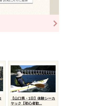
お気に入りに追加
>
コ
【山口県・1日】体験シーカ
ヤック【初心者歓...