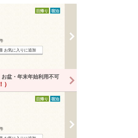
日帰り
宿泊
>
3件
お気に入りに追加
・お盆・年末年始利用不可
>
得！）
日帰り
宿泊
>
4件