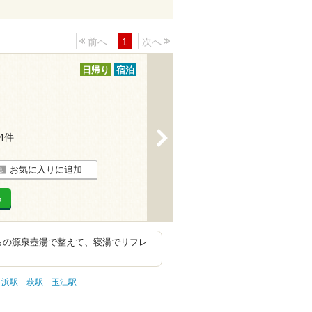
前へ
1
次へ
日帰り
宿泊
>
24件
お気に入りに追加
る
ナからの源泉壺湯で整えて、寝湯でリフレ
ケ浜駅
萩駅
玉江駅