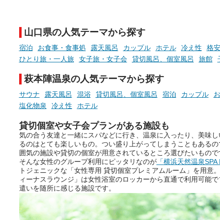
そんな「一人でぼんやり過ごす
また硫黄や鉄分などの特殊
時間」、ふだん後回しにしてい
が混ざり合うことで、複雑
た「これからのこと」や「ちょ
多様な個性を持つことも多
山口県の人気テーマから探す
っとした悩み」が、頭に浮かん
す。
でくることはありませんか？
宿泊
お食事・食事処
露天風呂
カップル
ホテル
冷え性
格安
今回は筆者自ら入浴した中
ひとり旅・一人旅
女子旅・女子会
貸切風呂、個室風呂
旅館
ら、日本各地にある炭酸水
泉を12施設セレクト。すべ
萩本陣温泉の人気テーマから探す
お風呂でリラックスしているか
日帰り入浴可能で、源泉か
らこそ向き合える、大切な自分
しと泉質の良さにこだわり
サウナ
露天風呂
混浴
貸切風呂、個室風呂
宿泊
カップル
の本音。
つ、万人におすすめしたい
塩化物泉
冷え性
ホテル
を厳選しました。
そんな心のつぶやきを、湯あが
貸切個室や女子会プランがある施設も
りの温まった心のまま相談でき
気の合う友達と一緒にスパなどに行き、温泉に入ったり、美味し
たら素敵ですよね。
るのはとても楽しいもの。つい盛り上がってしまうこともあるの
囲気の施設や貸切の個室が用意されているところ選びたいもので
そんな女性のグループ利用にピッタリなのが
「横浜天然温泉SPA 
トジェニックな「女性専用 貸切個室プレミアムルーム」を用意
ニフティ温泉の「占いベンチ」
ィーナスラウンジ」は女性浴室のロッカーから直通で利用可能で
は、そんなあなたの心のつぶや
遣いを随所に感じる施設です。
きをプロの占い師に相談するこ
とができるサービスです。