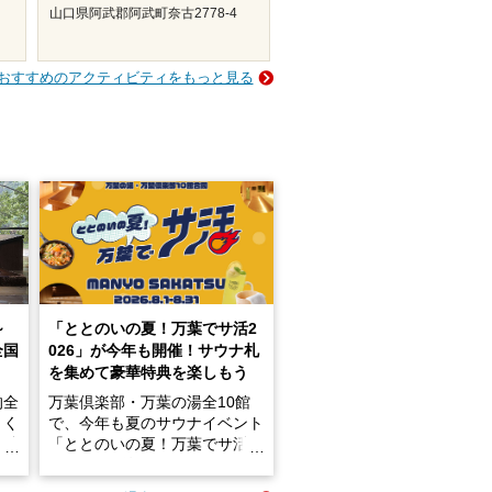
山口県阿武郡阿武町奈古2778-4
おすすめのアクティビティをもっと見る
～
「ととのいの夏！万葉でサ活2
全国
026」が今年も開催！サウナ札
を集めて豪華特典を楽しもう
的全
万葉倶楽部・万葉の湯全10館
きく
で、今年も夏のサウナイベント
炭酸
「ととのいの夏！万葉でサ活2
026」が開催されます！