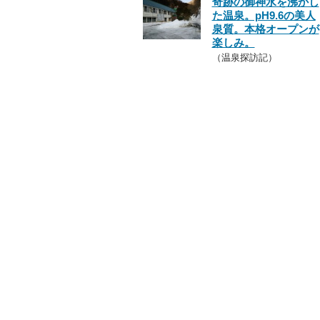
奇跡の御神水を沸かし
た温泉。pH9.6の美人
泉質。本格オープンが
楽しみ。
（温泉探訪記）