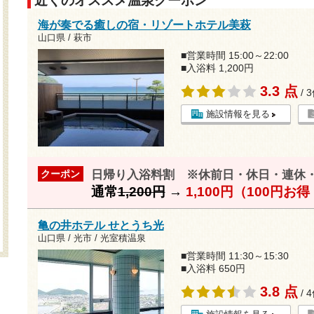
近くのオススメ温泉クーポン
海が奏でる癒しの宿・リゾートホテル美萩
山口県 / 萩市
■営業時間 15:00～22:00
■入浴料 1,200円
3.3 点
/ 
施設情報を見る
日帰り入浴料割 ※休前日・休日・連休
クーポン
通常
1,200円
→
1,100円（100円お
亀の井ホテル せとうち光
山口県 / 光市 / 光室積温泉
■営業時間 11:30～15:30
■入浴料 650円
3.8 点
/ 