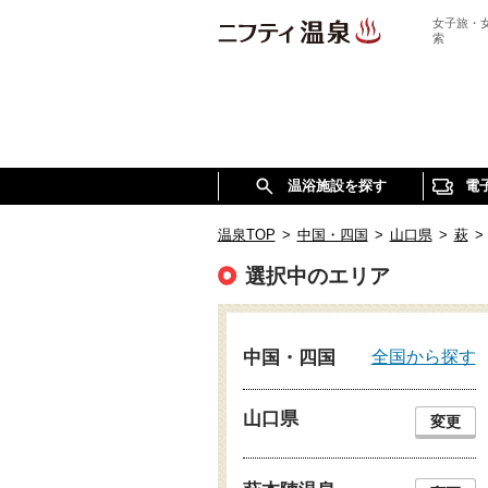
女子旅・
索
温浴施設を探す
電
温泉TOP
>
中国・四国
>
山口県
>
萩
>
選択中のエリア
全国から探す
中国・四国
山口県
変更