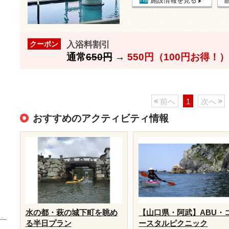
施設情報を見る
入浴料割引
クーポン
通常
650円
→
550円（100円お得！）
前へ
1
次へ
おすすめのアクティビティ情報
水の都・萩の城下町を眺め
【山口県・阿武】ABU・
る半日プラン
ースタルピクニック