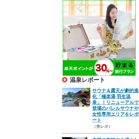
温泉レポート
サウナ＆露天が劇的進
化「極楽湯 羽生温
泉」！リニューアルで
登場のバレルサウナや
女性専用エリアをレポ
ート
（突レポ）