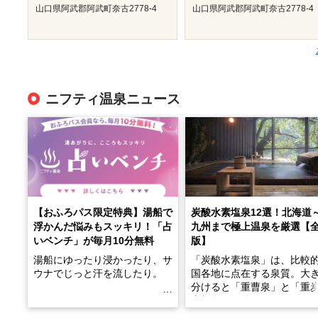
山口県阿武郡阿武町奈古2778-4
山口県阿武郡阿武町奈古2778-4
ニフティ温泉ニュース
【おふろパス限定特典】湯船で
炭酸水素塩泉12選！北海道
浮かんだ悩みもスッキリ！「占
九州まで極上温泉を厳選【
いベンチ」が毎月10分無料
版】
湯船にゆったり浸かったり、サ
「炭酸水素塩泉」は、比較
ウナでじっと汗を流したり。
国各地に点在する泉質。大
分けると「重曹泉」と「重
土類泉」に分かれます。