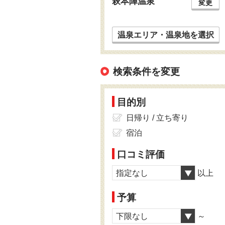
萩本陣温泉
変更
温泉エリア・温泉地を選択
検索条件を変更
目的別
日帰り / 立ち寄り
宿泊
口コミ評価
指定なし
以上
予算
下限なし
～