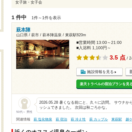
女子旅・女子会
1 件中
1件～1件を表示
萩本陣
山口県 / 萩市 / 萩本陣温泉 /
東萩駅820m
■営業時間 13:00～21:00
■入浴料 1,100円～
3.5 点
/ 
施設情報を見る
楽天トラベルの宿泊プランを見
2026.05.28 暑くなる前にと、久々に訪問。 サウ
ッシュできました。 次回は秋ごろかな。
50代～ 男性
関連情報
萩 塩化物泉
萩 宿泊
萩 冷え性
萩 カップル
東萩駅
越