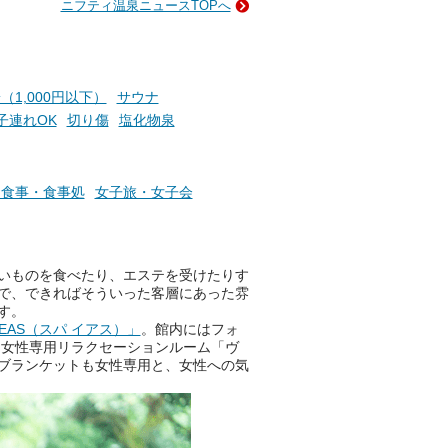
ニフティ温泉ニュースTOPへ
成分
2026年8月1日（土）～8月31
かつ
日（月）までの開催期間中は、
いで
サウナ飯やサウナドリンク、岩
盤浴の利用などで「万葉サウナ
札」を集めることで、オリジナ
（1,000円以下）
サウナ
か
ルグッズや無料券などの特典と
子連れOK
切り傷
塩化物泉
素塩
交換可能。
て
け流
さらに、各館ではアロマロウリ
つ
ュやアウフグースなど、サウナ
お食事・食事処
女子旅・女子会
施設
好きにはたまらない多彩なイベ
ントも予定されています。ぜひ
チェックしてください！
いものを食べたり、エステを受けたりす
───
で、できればそういった客層にあった雰
提供元：万葉倶楽部株式会社
す。
【PR】
EAS（スパ イアス）」
。館内にはフォ
この記事は万葉倶楽部株式会社
。女性専用リラクセーションルーム「ヴ
のPR記事です。
ブランケットも女性専用と、女性への気