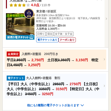
天然温泉 なごみの湯
4.0点
/ 110 件
東京都 / 杉並区
喜多見駅8.10km
荻窪駅174m
JR中央線 荻窪駅西口より徒歩1分 地下鉄丸ノ内線荻窪
駅西口より徒歩…
営業時間 10:30～翌9:00
入浴料金 2,300円～
日帰り
宿泊
女子旅・女子会
電子チケットあり
クーポンあり
入館料+岩盤浴 200円引き
会員限定
平日
2,950円
→
2,750円
土日祝
3,350円
→
3,150円
特定
日
3,450円
→
3,250円
大人入館料+岩盤浴 割引
電子チケット
【平日】大人（中学生以上）
2950円
→
2750円
【土日祝】
大人（中学生以上）
3350円
→
3150円
【特定日】大人（中
学生以上）
3450円
→
3250円
他にも1種類の電子チケットがあります