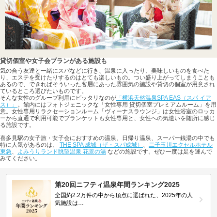
貸切個室や女子会プランがある施設も
気の合う友達と一緒にスパなどに行き、温泉に入ったり、美味しいものを食べた
り、エステを受けたりするのはとても楽しいもの。つい盛り上がってしまうことも
あるので、できればそういった客層にあった雰囲気の施設や貸切の個室が用意され
ているところ選びたいものです。
そんな女性のグループ利用にピッタリなのが
「横浜天然温泉SPA EAS（スパ イア
ス）」
。館内にはフォトジェニックな「女性専用 貸切個室プレミアムルーム」を用
意。女性専用リラクセーションルーム「ヴィーナスラウンジ」は女性浴室のロッカ
ーから直通で利用可能でブランケットも女性専用と、女性への気遣いを随所に感じ
る施設です。
喜多見駅の女子旅・女子会におすすめの温泉、日帰り温泉、スーパー銭湯の中でも
特に人気があるのは、
THE SPA 成城（ザ・スパ成城）
、
二子玉川エクセルホテル
東急
、
よみうりランド眺望温泉 花景の湯
などの施設です。ぜひ一度は足を運んで
みてください。
第20回ニフティ温泉年間ランキング2025
全国約2.2万件の中から頂点に選ばれた、2025年の人
気施設は…