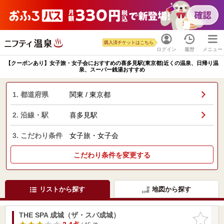
購入済チケットはこちら
ログイン
履歴
メニュー
【クーポンあり】女子旅・女子会におすすめの喜多見駅(東京都)近くの温泉、日帰り温
泉、スーパー銭湯おすすめ
1. 都道府県
関東 / 東京都
2. 沿線・駅
喜多見駅
3. こだわり条件
女子旅・女子会
こだわり条件を変更する
リストから探す
地図から探す
THE SPA 成城（ザ・スパ成城）
お気に入
りに追加