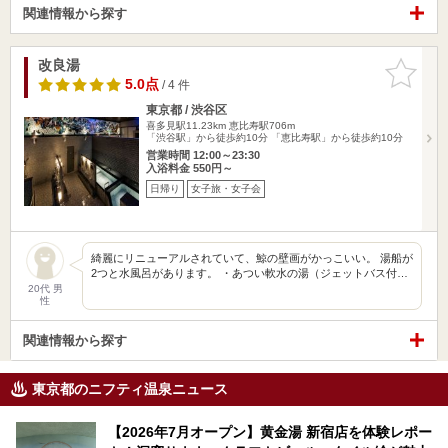
関連情報から探す
改良湯
お気に入
りに追加
5.0点
/ 4 件
東京都 / 渋谷区
喜多見駅11.23km
恵比寿駅706m
「渋谷駅」から徒歩約10分 「恵比寿駅」から徒歩約10分
営業時間 12:00～23:30
入浴料金 550円～
日帰り
女子旅・女子会
綺麗にリニューアルされていて、鯨の壁画がかっこいい。 湯船が
2つと水風呂があります。 ・あつい軟水の湯（ジェットバス付…
20代 男
性
関連情報から探す
東京都のニフティ温泉ニュース
【2026年7月オープン】黄金湯 新宿店を体験レポー