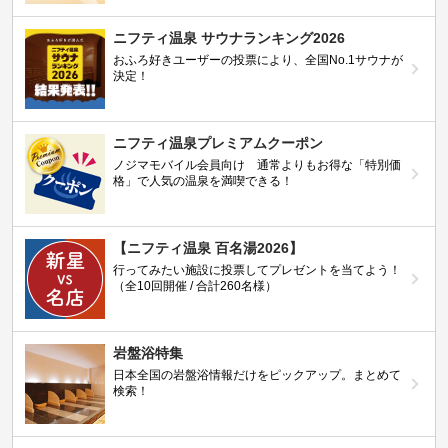
ニフティ温泉 サウナランキング2026
おふろ好きユーザーの投票により、全国No.1サウナが
決定！
ニフティ温泉プレミアムクーポン
ノジマモバイル会員向け 通常よりもお得な「特別価
格」で人気の温泉を満喫できる！
【ニフティ温泉 百名湯2026】
行ってみたい施設に投票してプレゼントを当てよう！
（全10回開催 / 合計260名様）
岩盤浴特集
日本全国の岩盤浴情報だけをピックアップ。まとめて
検索！