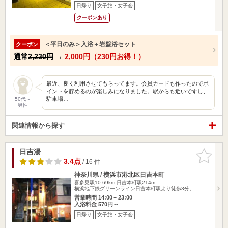
日帰り
女子旅・女子会
クーポンあり
＜平日のみ＞入浴＋岩盤浴セット
クーポン
通常
2,230円
→
2,000円（230円お得！）
最近、良く利用させてもらってます。会員カードも作ったのでポ
イントを貯めるのが楽しみになりました。駅からも近いですし、
駐車場…
50代～
男性
関連情報から探す
日吉湯
お気に入
りに追加
3.4点
/ 16 件
神奈川県 / 横浜市港北区日吉本町
喜多見駅10.69km
日吉本町駅214m
横浜地下鉄グリーンライン日吉本町駅より徒歩3分。
営業時間 14:00～23:00
入浴料金 570円～
日帰り
女子旅・女子会