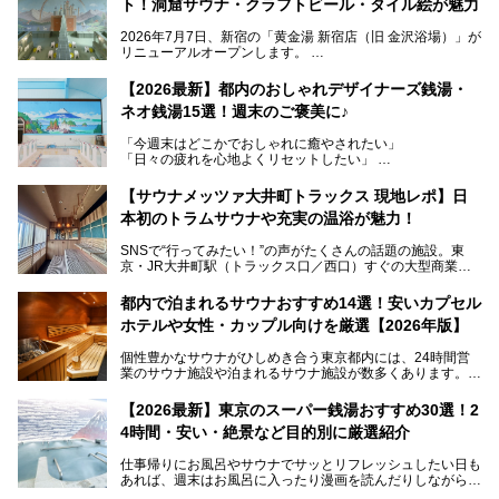
ト！洞窟サウナ・クラフトビール・タイル絵が魅力
2026年7月7日、新宿の「黄金湯 新宿店（旧 金沢浴場）」が
リニューアルオープンします。
レトロでノスタルジックなタイル絵はそのまま、昔からここ
【2026最新】都内のおしゃれデザイナーズ銭湯・
を知る地元の人にも、新しく足を運んでくれる人にも愛され
ネオ銭湯15選！週末のご褒美に♪
る、今の時代の"銭湯"として生まれ変わりました。洞窟のよ
うなユニークなサウナ、自家醸造のクラフトビールが飲める
「今週末はどこかでおしゃれに癒やされたい」
ビアバーなど、新しく登場したスポットも併せて紹介しま
「日々の疲れを心地よくリセットしたい」
す。充実した設備があるのに、基本の入浴料が銭湯価格の5
──そんなときにおすすめなのが、今、都内で大きなブーム
50円というのも嬉しすぎます！
となっている新しいスタイルの銭湯です。
【サウナメッツァ大井町トラックス 現地レポ】日
本初のトラムサウナや充実の温浴が魅力！
最近、SNSやメディアで「デザイナーズ銭湯」や「ネオ銭
湯」という言葉をよく耳にしませんか？
SNSで“行ってみたい！”の声がたくさんの話題の施設。東
京・JR大井町駅（トラックス口／西口）すぐの大型商業施
本記事では、そもそもこれらがどんな銭湯なのか、その気に
設・大井町 トラックスに、2026年3月28日、「サウナメッ
なる違いを分かりやすく解説！さらに、都内で絶対に外せな
ツァ大井町トラックス」がニューオープン。施設の様子をレ
いおしゃれな名店15選を、おすすめの順番で一挙にご紹介
都内で泊まれるサウナおすすめ14選！安いカプセル
ポ―トします。
します。
ホテルや女性・カップル向けを厳選【2026年版】
個性豊かなサウナがひしめき合う東京都内には、24時間営
業のサウナ施設や泊まれるサウナ施設が数多くあります。
終電を逃した深夜の利用に限らず、時間を気にしないサウナ
を旅の目的とする「サ旅」や自分へのご褒美のための宿泊な
【2026最新】東京のスーパー銭湯おすすめ30選！2
ど、自分の好きなタイミングで好きなだけサ活ができるのが
4時間・安い・絶景など目的別に厳選紹介
魅力です。
仕事帰りにお風呂やサウナでサッとリフレッシュしたい日も
最近では、男性専用施設だけでなく、カップルや女性に嬉し
あれば、週末はお風呂に入ったり漫画を読んだりしながら一
い個室サウナも増えてきました。
日中ダラダラ過ごしたい日もあると思います。