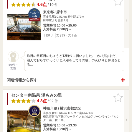
りに追加
4.6点
/ 10 件
東京都 / 府中市
喜多見駅10.51km
府中駅179m
府中駅より徒歩1分
営業時間 10:00～25:00
入浴料金 2,000円～
日帰り
女子旅・女子会
昨日の日曜日のちょうど12時位に伺いました。 その頃はまだ、
混んでおらずゆっくりと入浴をしてその後、のんびりと休息をと
る…
50代～
女性
関連情報から探す
センター南温泉 湯もみの里
お気に入
りに追加
4.3点
/ 92 件
神奈川県 / 横浜市都筑区
喜多見駅10.66km
センター南駅471m
横浜市営地下鉄ブルーラインまたはグリーンライン「セン
ター南」駅下車。…
営業時間 10:00～23:30
入浴料金 1,290円～