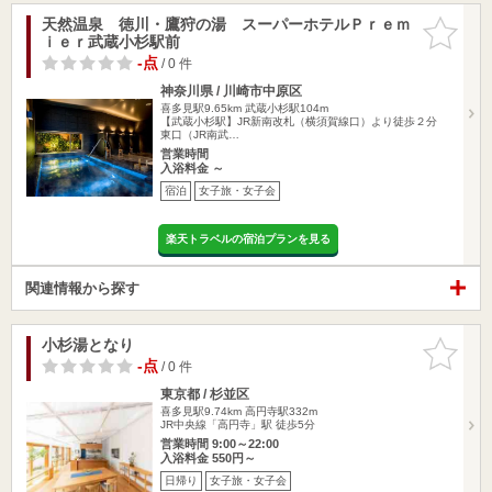
天然温泉 徳川・鷹狩の湯 スーパーホテルＰｒｅｍ
お気に入
ｉｅｒ武蔵小杉駅前
りに追加
-点
/ 0 件
神奈川県 / 川崎市中原区
喜多見駅9.65km
武蔵小杉駅104m
【武蔵小杉駅】JR新南改札（横須賀線口）より徒歩２分
東口（JR南武…
営業時間
入浴料金 ～
宿泊
女子旅・女子会
楽天トラベルの宿泊プランを見る
関連情報から探す
小杉湯となり
お気に入
りに追加
-点
/ 0 件
東京都 / 杉並区
喜多見駅9.74km
高円寺駅332m
JR中央線「高円寺」駅 徒歩5分
営業時間 9:00～22:00
入浴料金 550円～
日帰り
女子旅・女子会