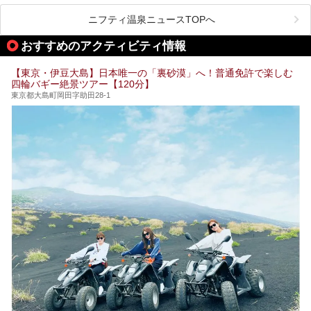
この記事では、東京都内にある24時間営業のサウナの中か
また、終電を逃してしまい、「このまま朝までゆっくりでき
ら、特におすすめしたい施設14選をご紹介します。
ニフティ温泉ニュースTOPへ
る場所があれば」と探した経験がある人も多いのではないで
宿泊可能な施設もピックアップしているので、ぜひチェック
しょうか。
してみてください。
おすすめのアクティビティ情報
そこで本記事では、東京でおすすめのスーパー銭湯を、目的
別に厳選した30施設からご紹介します。
【東京・伊豆大島】日本唯一の「裏砂漠」へ！普通免許で楽しむ
24時間営業で宿泊できる施設や、1,000円以下で楽しめる安
四輪バギー絶景ツアー【120分】
い施設、デートや休日レジャーにもぴったりなエンタメ要素
が充実した施設など、利用のシーンに合わせて参考にしてく
東京都大島町岡田字助田28-1
ださい。