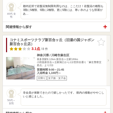
都内近郊で岩盤浴無制限利用なのは、ここだけ！岩盤浴の種類も
3階に5種類、5階に2種類。更に5階には、寒い氷のような部屋が
あ…
40代 女
性
関連情報から探す
コナミスポーツクラブ新百合ヶ丘（旧湯の国ジャポン
お気に入
新百合ヶ丘店）
りに追加
3.1点
/ 8 件
神奈川県 / 川崎市麻生区
喜多見駅8.12km
新百合ヶ丘駅169m
小田急新百合ヶ丘駅南口から1分世田谷通り「麻生警察交
差点」より2分
営業時間 9:00～21:45
入浴料金 1,100円～
日帰り
女子旅・女子会
非会員が体験できたので嬉しかったです。 館内の移動がややこし
いと感じました。
50代～
女性