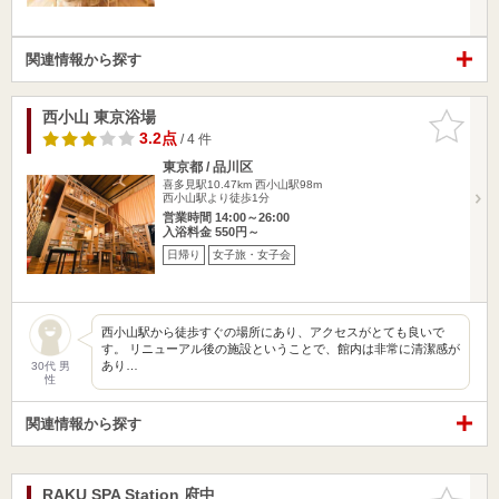
関連情報から探す
西小山 東京浴場
お気に入
りに追加
3.2点
/ 4 件
東京都 / 品川区
喜多見駅10.47km
西小山駅98m
西小山駅より徒歩1分
営業時間 14:00～26:00
入浴料金 550円～
日帰り
女子旅・女子会
西小山駅から徒歩すぐの場所にあり、アクセスがとても良いで
す。 リニューアル後の施設ということで、館内は非常に清潔感が
あり…
30代 男
性
関連情報から探す
RAKU SPA Station 府中
お気に入