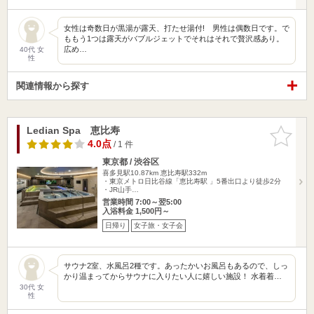
女性は奇数日が黒湯が露天、打たせ湯付! 男性は偶数日です。で
ももう1つは露天がバブルジェットでそれはそれで贅沢感あり。
広め…
40代 女
性
関連情報から探す
Ledian Spa 恵比寿
お気に入
りに追加
4.0点
/ 1 件
東京都 / 渋谷区
喜多見駅10.87km
恵比寿駅332m
・東京メトロ日比谷線「恵比寿駅 」5番出口より徒歩2分
・JR山手…
営業時間 7:00～翌5:00
入浴料金 1,500円～
日帰り
女子旅・女子会
サウナ2室、水風呂2種です。あったかいお風呂もあるので、しっ
かり温まってからサウナに入りたい人に嬉しい施設！ 水着着…
30代 女
性