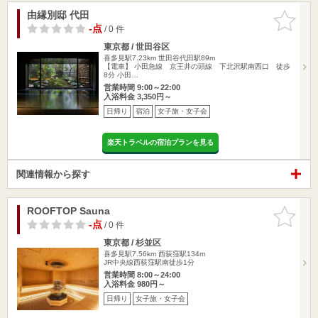
由縁別邸 代田
お気に入
りに追加
-点
/ 0 件
東京都 / 世田谷区
喜多見駅7.23km
世田谷代田駅89m
【電車】 小田急線 京王井の頭線 下北沢駅南西口 徒歩
8分 小田…
営業時間 9:00～22:00
入浴料金 3,350円～
日帰り
宿泊
女子旅・女子会
楽天トラベルの宿泊プランを見る
関連情報から探す
ROOFTOP Sauna
お気に入
りに追加
-点
/ 0 件
東京都 / 杉並区
喜多見駅7.56km
西荻窪駅134m
JR中央線西荻窪駅南徒歩1分
営業時間 8:00～24:00
入浴料金 980円～
日帰り
女子旅・女子会