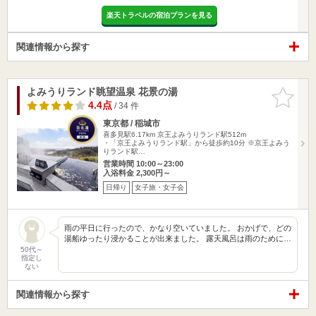
楽天トラベルの宿泊プランを見る
関連情報から探す
よみうりランド眺望温泉 花景の湯
お気に入
りに追加
4.4点
/ 34 件
東京都 / 稲城市
喜多見駅6.17km
京王よみうりランド駅512m
・「京王よみうりランド駅」から徒歩約10分 ※京王よみう
りランド駅…
営業時間 10:00～23:00
入浴料金 2,300円～
日帰り
女子旅・女子会
雨の平日に行ったので、かなり空いていました。 おかげで、どの
湯船ゆったり浸かることが出来ました。 露天風呂は雨のために…
50代～
指定し
ない
関連情報から探す