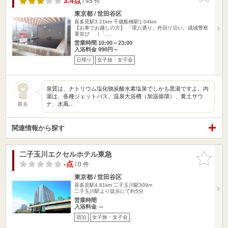
3.4点
/ 45 件
東京都 / 世田谷区
喜多見駅3.21km
千歳船橋駅1.04km
【お車でお越しの方】 「環八通り」外回り沿い。成城警察
署並び （「…
営業時間 10:00～23:00
入浴料金 990円～
日帰り
女子旅・女子会
泉質は、ナトリウム塩化物炭酸水素塩泉でしかも黒湯ですよ。内
湯は、各種ジェットバス、温泉大浴槽（加温循環）、黄土サウ
ナ、水風…
匿名
関連情報から探す
二子玉川エクセルホテル東急
お気に入
りに追加
-点
/ 0 件
東京都 / 世田谷区
喜多見駅4.81km
二子玉川駅309m
二子玉川駅より徒歩にて約5分
営業時間
入浴料金 ～
宿泊
女子旅・女子会