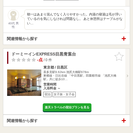
朝一はあまり混んでなく入りやすかった。内湯の寝湯は毛が浮い
ているのを気にしなければ問題なし。 あと休憩所はテーブルがな
い…
40代 男
性
関連情報から探す
ドーミーインEXPRESS目黒青葉台
お気に入
りに追加
-点
/ 0 件
東京都 / 目黒区
喜多見駅9.62km
池尻大橋駅678m
東横線・日比谷線 「中目黒駅」田園都市線 「池尻大橋
駅」共に徒歩10…
営業時間
入浴料金 ～
宿泊
女子旅・女子会
楽天トラベルの宿泊プランを見る
関連情報から探す