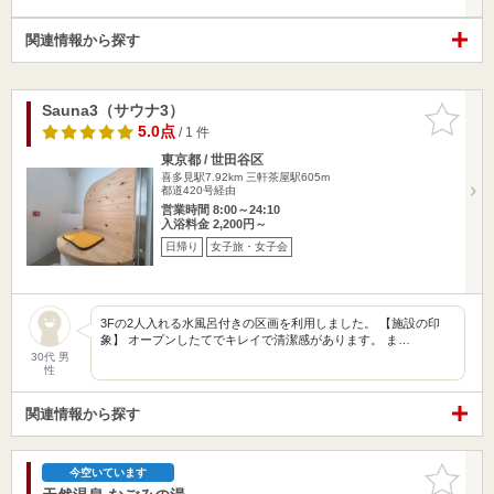
関連情報から探す
Sauna3（サウナ3）
お気に入
りに追加
5.0点
/ 1 件
東京都 / 世田谷区
喜多見駅7.92km
三軒茶屋駅605m
都道420号経由
営業時間 8:00～24:10
入浴料金 2,200円～
日帰り
女子旅・女子会
3Fの2人入れる水風呂付きの区画を利用しました。 【施設の印
象】 オープンしたてでキレイで清潔感があります。 ま…
30代 男
性
関連情報から探す
お気に入
今空いています
りに追加