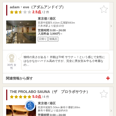
adam・eve（アダムアンドイブ）
お気に入
りに追加
2.5点
/ 2 件
東京都 / 港区
荏原中延駅5.41km
広尾駅683m
六本木駅より徒歩10分
営業時間 0:00～24:00
入浴料金 3,990円～
日帰り
朝風呂
独特の良さがある！ 外観はTHE サウナ～！という感じで女性に
はなかなかハードル高めですが、完全に男女別＆中も小奇麗な
の…
30代 女
性
関連情報から探す
THE PROLABO SAUNA（ザ プロラボサウナ）
お気に入
りに追加
5.0点
/ 4 件
東京都 / 港区
荏原中延駅5.50km
麻布十番駅189m
麻布十番駅より徒歩約4分
営業時間 0:00～24:00