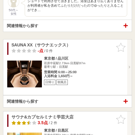
ショートで利用させて頂きました。浴室はあまり広くありません
が利用者が私を含めてふたりだけだったのでゆったりと入ること
ができ…
50代～
女性
関連情報から探す
SAUNA XX（サウナエックス）
お気に入
りに追加
-点
/ 0 件
東京都 / 品川区
荏原中延駅2.73km
目黒駅87m
最寄り駅：目黒駅
営業時間 6:00～25:00
入浴料金 1,650円～
日帰り
朝風呂
関連情報から探す
サウナ&カプセルミナミ学芸大店
お気に入
りに追加
3.5点
/ 2 件
東京都 / 目黒区