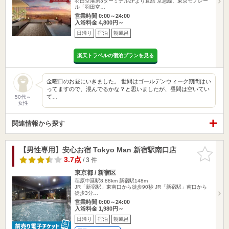
羽田空港第3ターミナル2Fより直結 京急線、東京モノレー
ル「羽田空…
営業時間 0:00～24:00
入浴料金 4,800円～
日帰り
宿泊
朝風呂
楽天トラベルの宿泊プランを見る
金曜日のお昼にいきました。 世間はゴールデンウィーク期間はい
ってますので、混んでるかな？と思いましたが、昼間は空いてい
て…
50代～
女性
関連情報から探す
【男性専用】安心お宿 Tokyo Man 新宿駅南口店
お気に入
りに追加
3.7点
/ 3 件
東京都 / 新宿区
荏原中延駅8.88km
新宿駅148m
JR「新宿駅」東南口から徒歩90秒 JR「新宿駅」南口から
徒歩3分…
営業時間 0:00～24:00
入浴料金 1,980円～
日帰り
宿泊
朝風呂