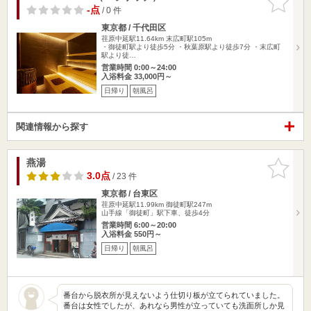
りに追加
-点
/ 0 件
東京都 / 千代田区
荏原中延駅11.64km
末広町駅105m
・御徒町駅より徒歩5分 ・秋葉原駅より徒歩7分 ・末広町
駅より徒…
営業時間 0:00～24:00
入浴料金 33,000円～
日帰り
朝風呂
関連情報から探す
燕湯
お気に入
りに追加
3.0点
/ 23 件
東京都 / 台東区
荏原中延駅11.99km
御徒町駅247m
山手線「御徒町」駅下車、徒歩4分
営業時間 6:00～20:00
入浴料金 550円～
日帰り
朝風呂
番台から脱衣所が見えないよう仕切り板が立てられていました。
番台は女性でしたが、あれなら男性が立っていても洗面所しか見