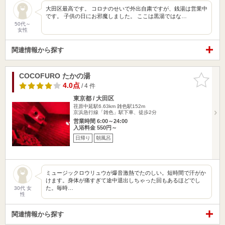
大田区最高です。 コロナのせいで外出自粛ですが、銭湯は営業中
です。 子供の日にお邪魔しました。 ここは黒湯ではな…
50代～
女性
関連情報から探す
COCOFURO たかの湯
お気に入
りに追加
4.0点
/ 4 件
東京都 / 大田区
荏原中延駅6.63km
雑色駅152m
京浜急行線「雑色」駅下車、徒歩2分
営業時間 6:00～24:00
入浴料金 550円～
日帰り
朝風呂
ミュージックロウリュウが爆音激熱でたのしい。短時間で汗がか
けます。身体が痛すぎて途中退出しちゃった回もあるほどでし
た。毎時…
30代 女
性
関連情報から探す