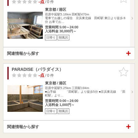
りに追加
-点
/ 0 件
東京都 / 港区
荏原中延駅5.16km
田町駅470m
電車でお越しの場合 京浜東北線 田町駅 東口より徒歩８
分 お車でお…
営業時間 5:00～24:00
入浴料金 30,000円～
日帰り
朝風呂
関連情報から探す
PARADISE（パラダイス）
お気に入
りに追加
-点
/ 0 件
東京都 / 港区
荏原中延駅5.25km
三田駅194m
■山手線 「田町駅」より徒歩5分 ■京浜東北線 「田
町駅」より…
営業時間 0:00～24:00
入浴料金 1,000円～
日帰り
朝風呂
関連情報から探す