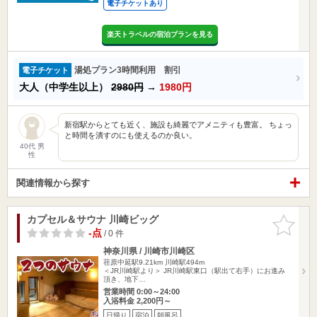
電子チケットあり
楽天トラベルの宿泊プランを見る
湯処プラン3時間利用 割引
電子チケット
大人（中学生以上）
2980円
→
1980円
新宿駅からとても近く、施設も綺麗でアメニティも豊富。 ちょっ
と時間を潰すのにも使えるのか良い。
40代 男
性
関連情報から探す
カプセル＆サウナ 川崎ビッグ
お気に入
りに追加
-点
/ 0 件
神奈川県 / 川崎市川崎区
荏原中延駅9.21km
川崎駅494m
＜JR川崎駅より＞ JR川崎駅東口（駅出て右手）にお進み
頂き、地下…
営業時間 0:00～24:00
入浴料金 2,200円～
日帰り
宿泊
朝風呂