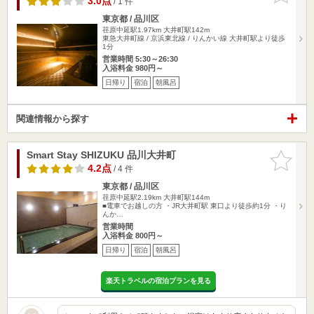
3.0点
/ 1 件
東京都 / 品川区
荏原中延駅1.97km
大井町駅142m
東急大井町線 / 京浜東北線 / りんかい線 大井町駅より徒歩
1分
営業時間 5:30～26:30
入浴料金 980円～
日帰り
宿泊
朝風呂
関連情報から探す
Smart Stay SHIZUKU 品川大井町
お気に入
りに追加
4.2点
/ 4 件
東京都 / 品川区
荏原中延駅2.19km
大井町駅144m
■電車でお越しの方 ・JR大井町駅 東口より徒歩約1分 ・り
んか…
営業時間
入浴料金 800円～
日帰り
宿泊
朝風呂
楽天トラベルの宿泊プランを見る