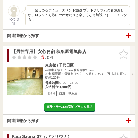
一日楽しめるアミューズメント施設 プラネタリウムの岩盤浴と
か、ロウリュも歌に合わせたりと楽しくなる施設です。 コミック
も…
40代 男
性
関連情報から探す
【男性専用】安心お宿 秋葉原電気街店
お気に入
りに追加
-点
/ 0 件
東京都 / 千代田区
荏原中延駅11.16km
秋葉原駅209m
JR秋葉原駅・電気街口から中央通りに出て、万世橋方面へ
徒歩120秒
営業時間 0:00～24:00
入浴料金 1,980円～
日帰り
宿泊
朝風呂
楽天トラベルの宿泊プランを見る
関連情報から探す
Para Sauna 37（パラサウナ）
お気に入