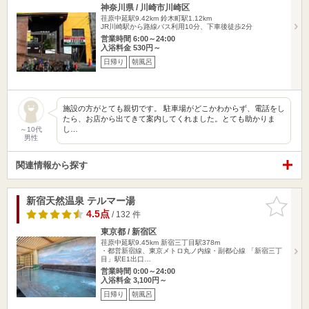
神奈川県 / 川崎市川崎区
荏原中延駅9.42km
鈴木町駅1.12km
JR川崎駅から路線バス利用10分、下車後徒歩2分
営業時間 6:00～24:00
入浴料金 530円～
日帰り
朝風呂
施設の方がとても親切です。 駐車場がどこかわからず、電話をし
たら、お店から出てきて案内してくれました。とても助かりま
し…
～10代
男性
関連情報から探す
新宿天然温泉 テルマー湯
お気に入
りに追加
4.5点
/ 132 件
東京都 / 新宿区
荏原中延駅9.45km
新宿三丁目駅378m
・都営新宿線、東京メトロ丸ノ内線・副都心線 「新宿三丁
目」駅E1出口…
営業時間 0:00～24:00
入浴料金 3,100円～
日帰り
朝風呂