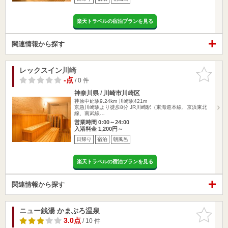
楽天トラベルの宿泊プランを見る
関連情報から探す
レックスイン川崎
お気に入
りに追加
-点
/ 0 件
神奈川県 / 川崎市川崎区
荏原中延駅9.24km
川崎駅421m
京急川崎駅より徒歩8分 JR川崎駅（東海道本線、京浜東北
線、南武線…
営業時間 0:00～24:00
入浴料金 1,200円～
日帰り
宿泊
朝風呂
楽天トラベルの宿泊プランを見る
関連情報から探す
ニュー銭湯 かまぶろ温泉
お気に入
りに追加
3.0点
/ 10 件