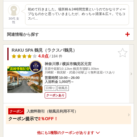
初めて行きました。場所柄＆24時間営業というのでかなりディー
プなものかと思っていきましたが、めっちゃ清潔＆広々。でもコ
スパ…
30代 女
性
関連情報から探す
RAKU SPA 鶴見（ラクスパ鶴見）
お気に入
りに追加
4.0点
/ 184 件
神奈川県 / 横浜市鶴見区元宮
荏原中延駅10.12km
鶴見市場駅1.00km
川崎駅・鶴見駅・武蔵小杉駅より無料送迎バスあり
営業時間 10:00～26:00
入浴料金 1,050円～
日帰り
朝風呂
クーポンあり
入館料割引（朝風呂利用不可）
クーポン
クーポン提示で
2％OFF！
他にも1種類のクーポンがあります