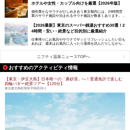
します。
ホテルや女性・カップル向けを厳選【2026年版】
個性豊かなサウナがひしめき合う東京都内には、24時間営
業のサウナ施設や泊まれるサウナ施設が数多くあります。
終電を逃した深夜の利用に限らず、時間を気にしないサウナ
を旅の目的とする「サ旅」や自分へのご褒美のための宿泊な
【2026最新】東京のスーパー銭湯おすすめ30選！2
ど、自分の好きなタイミングで好きなだけサ活ができるのが
4時間・安い・絶景など目的別に厳選紹介
魅力です。
仕事帰りにお風呂やサウナでサッとリフレッシュしたい日も
最近では、男性専用施設だけでなく、カップルや女性に嬉し
あれば、週末はお風呂に入ったり漫画を読んだりしながら一
い個室サウナも増えてきました。
日中ダラダラ過ごしたい日もあると思います。
この記事では、東京都内にある24時間営業のサウナの中か
また、終電を逃してしまい、「このまま朝までゆっくりでき
ら、特におすすめしたい施設14選をご紹介します。
ニフティ温泉ニュースTOPへ
る場所があれば」と探した経験がある人も多いのではないで
宿泊可能な施設もピックアップしているので、ぜひチェック
しょうか。
してみてください。
おすすめのアクティビティ情報
そこで本記事では、東京でおすすめのスーパー銭湯を、目的
別に厳選した30施設からご紹介します。
【東京・伊豆大島】日本唯一の「裏砂漠」へ！普通免許で楽しむ
24時間営業で宿泊できる施設や、1,000円以下で楽しめる安
四輪バギー絶景ツアー【120分】
い施設、デートや休日レジャーにもぴったりなエンタメ要素
が充実した施設など、利用のシーンに合わせて参考にしてく
東京都大島町岡田字助田28-1
ださい。