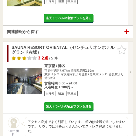
日帰り
宿泊
朝風呂
楽天トラベルの宿泊プランを見る
関連情報から探す
SAUNA RESORT ORIENTAL（センチュリオンホテル
お気に入
グランド赤坂）
りに追加
3.2点
/ 5 件
東京都 / 港区
荏原中延駅7.67km
赤坂見附駅116m
東京メトロ 赤坂見附駅より徒歩2分東京メトロ 赤坂駅より
徒歩5分
営業時間 0:00～24:00
入浴料金 1,300円～
日帰り
宿泊
朝風呂
楽天トラベルの宿泊プランを見る
アクセス良好でよく利用しています。 館内は綺麗で過ごしやすい
です。 サウナでは汗をたくさんかいてストレス解消になりまし
た。…
20代 男
性