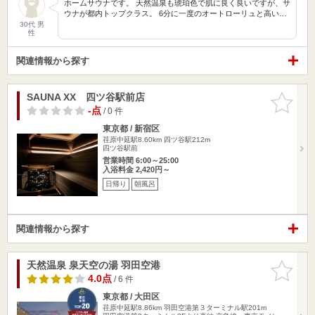
ホームサウナです。 天然温泉も琥珀色で肌に良く良いですが、サ
ウナが都内トップクラス。 6分に一度のオートローリュと高い…
30代 男
性
関連情報から探す
SAUNA XX 四ツ谷駅前店
お気に入
りに追加
-点
/ 0 件
東京都 / 新宿区
荏原中延駅8.60km
四ツ谷駅212m
四ツ谷駅前
営業時間 6:00～25:00
入浴料金 2,420円～
日帰り
朝風呂
関連情報から探す
天然温泉 泉天空の湯 羽田空港
お気に入
りに追加
4.0点
/ 6 件
東京都 / 大田区
荏原中延駅8.86km
羽田空港第３ターミナル駅201m