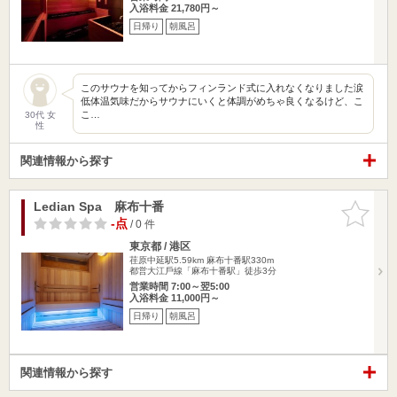
入浴料金 21,780円～
日帰り
朝風呂
このサウナを知ってからフィンランド式に入れなくなりました涙
低体温気味だからサウナにいくと体調がめちゃ良くなるけど、こ
こ…
30代 女
性
関連情報から探す
Ledian Spa 麻布十番
お気に入
りに追加
-点
/ 0 件
東京都 / 港区
荏原中延駅5.59km
麻布十番駅330m
都営⼤江⼾線「麻布十番駅」徒歩3分
営業時間 7:00～翌5:00
入浴料金 11,000円～
日帰り
朝風呂
関連情報から探す