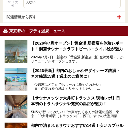
えない…
30代 女
性
関連情報から探す
東京都のニフティ温泉ニュース
【2026年7月オープン】黄金湯 新宿店を体験レポー
ト！洞窟サウナ・クラフトビール・タイル絵が魅力
2026年7月7日、新宿の「黄金湯 新宿店（旧 金沢浴場）」が
リニューアルオープンします。
レトロでノスタルジックなタイル絵はそのまま、昔からここ
【2026最新】都内のおしゃれデザイナーズ銭湯・
を知る地元の人にも、新しく足を運んでくれる人にも愛され
ネオ銭湯15選！週末のご褒美に♪
る、今の時代の"銭湯"として生まれ変わりました。洞窟のよ
うなユニークなサウナ、自家醸造のクラフトビールが飲める
「今週末はどこかでおしゃれに癒やされたい」
ビアバーなど、新しく登場したスポットも併せて紹介しま
「日々の疲れを心地よくリセットしたい」
す。充実した設備があるのに、基本の入浴料が銭湯価格の5
──そんなときにおすすめなのが、今、都内で大きなブーム
50円というのも嬉しすぎます！
となっている新しいスタイルの銭湯です。
【サウナメッツァ大井町トラックス 現地レポ】日
本初のトラムサウナや充実の温浴が魅力！
最近、SNSやメディアで「デザイナーズ銭湯」や「ネオ銭
湯」という言葉をよく耳にしませんか？
SNSで“行ってみたい！”の声がたくさんの話題の施設。東
京・JR大井町駅（トラックス口／西口）すぐの大型商業施
本記事では、そもそもこれらがどんな銭湯なのか、その気に
設・大井町 トラックスに、2026年3月28日、「サウナメッ
なる違いを分かりやすく解説！さらに、都内で絶対に外せな
ツァ大井町トラックス」がニューオープン。施設の様子をレ
いおしゃれな名店15選を、おすすめの順番で一挙にご紹介
都内で泊まれるサウナおすすめ14選！安いカプセル
ポ―トします。