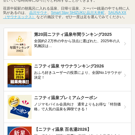
空いている時間帯にゆったりと利用することができます。
荏原中延駅の朝風呂に入れる温泉、日帰り温泉、スーパー銭湯の中でも特に人
気があるのは、
品川サウナ
、
Smart Stay SHIZUKU 品川大井町
、
SAUNA XX
（サウナエックス）
などの施設です。ぜひ一度は足を運んでみてください。
第20回ニフティ温泉年間ランキング2025
全国約2.2万件の中から頂点に選ばれた、2025年の人
気施設は…
ニフティ温泉 サウナランキング2026
おふろ好きユーザーの投票により、全国No.1サウナが
決定！
ニフティ温泉プレミアムクーポン
ノジマモバイル会員向け 通常よりもお得な「特別価
格」で人気の温泉を満喫できる！
【ニフティ温泉 百名湯2026】