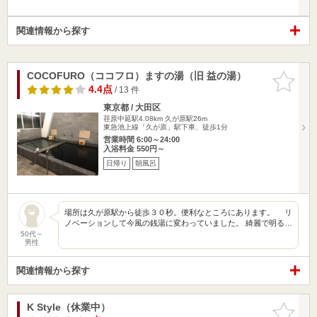
関連情報から探す
COCOFURO（ココフロ）ますの湯（旧 益の湯）
お気に入
りに追加
4.4点
/ 13 件
東京都 / 大田区
荏原中延駅4.08km
久が原駅26m
東急池上線「久が原」駅下車、徒歩1分
営業時間 6:00～24:00
入浴料金 550円～
日帰り
朝風呂
場所は久が原駅から徒歩３０秒。便利なところにあります。 リ
ノベーションして今風の銭湯に変わっていました。 綺麗で明る…
50代～
男性
関連情報から探す
K Style（休業中）
お気に入