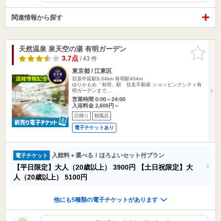
関連情報から探す
天然温泉 泉天空の湯 有明ガーデン
お気に入
りに追加
3.7点
/ 43 件
東京都 / 江東区
荏原中延駅8.04km
有明駅404m
ゆりかもめ「有明」駅 住友不動産 ショッピングシティ有
明ガーデンまで…
営業時間 0:00～24:00
入浴料金 2,600円～
日帰り
朝風呂
電子チケットあり
入館料＋選べる！ほろよいセット付プラン
電子チケット
【平日限定】大人（20歳以上）
3900円
【土日祝限定】大
人（20歳以上）
5100円
他にも5種類の電子チケットがあります