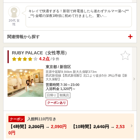
キレイで快適すぎる！新宿で終電逃したら迷わずテルマー湯へ(*^
_^*) 金曜の深夜1時頃に初めて行きました。 驚い…
20代 女
性
関連情報から探す
RUBY PALACE（女性専用）
お気に入
りに追加
4.2点
/ 9 件
東京都 / 新宿区
荏原中延駅9.94km
新大久保駅373m
西武新宿線【西武新宿駅】北口より徒歩5分 JR山手線【新
大久保駅】…
営業時間 7:30～23:00
入浴料金 1,320円～
日帰り
朝風呂
クーポンあり
入館料110円引き
クーポン
【4時間】
2,200円
→
2,090円
【10時間】
2,640円
→
2,53
0円