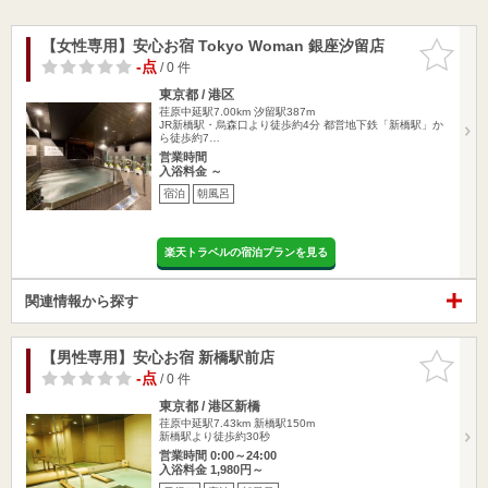
【女性専用】安心お宿 Tokyo Woman 銀座汐留店
お気に入
りに追加
-点
/ 0 件
東京都 / 港区
荏原中延駅7.00km
汐留駅387m
JR新橋駅・烏森口より徒歩約4分 都営地下鉄「新橋駅」か
ら徒歩約7…
営業時間
入浴料金 ～
宿泊
朝風呂
楽天トラベルの宿泊プランを見る
関連情報から探す
【男性専用】安心お宿 新橋駅前店
お気に入
りに追加
-点
/ 0 件
東京都 / 港区新橋
荏原中延駅7.43km
新橋駅150m
新橋駅より徒歩約30秒
営業時間 0:00～24:00
入浴料金 1,980円～