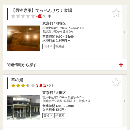
【男性専用】てっぺんサウナ道場
お気に入
りに追加
-点
/ 0 件
東京都 / 渋谷区
荏原中延駅5.79km
渋谷駅411m
各線渋谷駅から徒歩5分
営業時間 0:00～24:00
入浴料金 1,200円～
日帰り
朝風呂
関連情報から探す
幸の湯
お気に入
りに追加
3.6点
/ 9 件
東京都 / 大田区
荏原中延駅6.09km
糀谷駅445m
京浜急行空港線 糀谷駅 より徒歩 5分
営業時間 6:00～23:00
入浴料金 550円～
日帰り
朝風呂