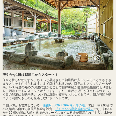
爽やかな1日は朝風呂からスタート！
何かと忙しい朝ですが、ちょっと早起きして朝風呂に入ってみることでさまざ
まなメリットが得られます。まず挙げられるのが、目覚めをスッキリさせる効
果。42℃程度の熱めのお湯に浸かることで自律神経が交感神経優位に切り替わ
り、活動モードのスイッチが入ります。また、血行と発汗が促されるので、む
くみの解消にも効果的。ついでに洗顔や寝癖なおしなどもでき、朝の時間を効
率よく利用できるのも見逃せないポイントです。
早朝5:00から営業している
「湘南RESORT SPA 竜泉寺の湯」
では、朝9:00まで
の入館者へ向けて朝風呂料金を設定。
「しまなみ温泉 喜助の湯」
でも、朝6:00
から10:00の間に入館する場合のサービスタイム料金が用意されており、比較的