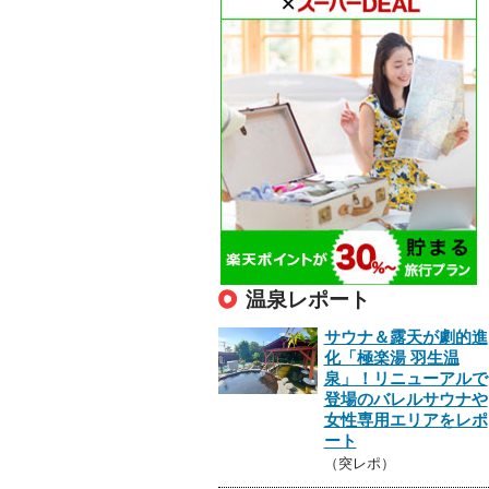
温泉レポート
サウナ＆露天が劇的進
化「極楽湯 羽生温
泉」！リニューアルで
登場のバレルサウナや
女性専用エリアをレポ
ート
（突レポ）