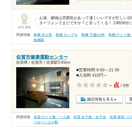
お湯、建物は雰囲気があって凄くいいですが忙しい日
ターフォンでまだですか？と言ってくる！ 13時58分に
30代 男性
関連情報
鳥栖 冷え性
鳥栖 カップル
鳥栖 子連れOK
鳥栖 ひとり旅
鳥栖駅
佐賀市健康運動センター
佐賀県 / 佐賀市 /
佐賀駅3.81km
■営業時間 9:00～21:30
■入浴料 410円～
- 点
/ 0件
施設情報を見る
関連情報
佐賀 ひとり旅・一人旅
佐賀 女子旅・女子会
佐賀 格安（1,
バルーンさが駅