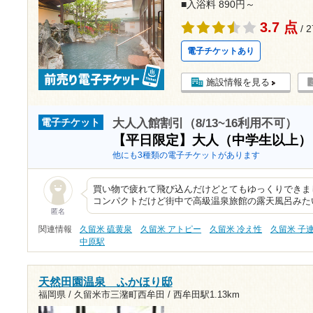
■入浴料 890円～
3.7 点
/ 
電子チケットあり
施設情報を見る
大人入館割引（8/13~16利用不可）
電子チケット
【平日限定】大人（中学生以上
他にも3種類の電子チケットがあります
買い物で疲れて飛び込んだけどとてもゆっくりできま
コンパクトだけど街中で高級温泉旅館の露天風呂みた
匿名
関連情報
久留米 硫黄泉
久留米 アトピー
久留米 冷え性
久留米 子
中原駅
天然田園温泉 ふかほり邸
福岡県 / 久留米市三潴町西牟田 /
西牟田駅1.13km