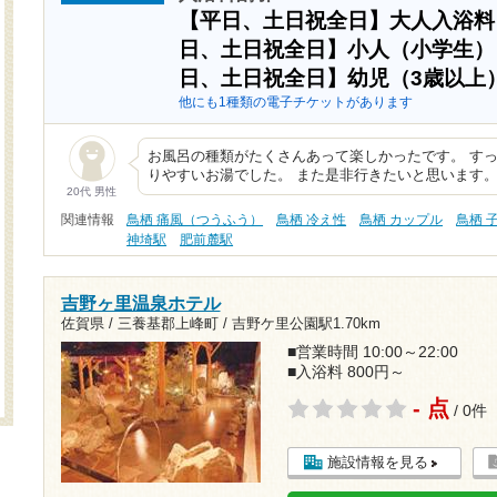
【平日、土日祝全日】大人入浴
日、土日祝全日】小人（小学生
日、土日祝全日】幼児（3歳以上
他にも1種類の電子チケットがあります
お風呂の種類がたくさんあって楽しかったです。 す
りやすいお湯でした。 また是非行きたいと思います
20代 男性
関連情報
鳥栖 痛風（つうふう）
鳥栖 冷え性
鳥栖 カップル
鳥栖 
神埼駅
肥前麓駅
吉野ヶ里温泉ホテル
佐賀県 / 三養基郡上峰町 /
吉野ケ里公園駅1.70km
■営業時間 10:00～22:00
■入浴料 800円～
- 点
/ 0件
施設情報を見る