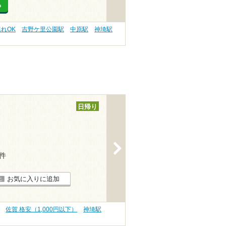
る
連れOK
吉野ケ里公園駅
中原駅
神埼駅
日帰り
>
1件
お気に入りに追加
佐賀 格安（1,000円以下）
神埼駅