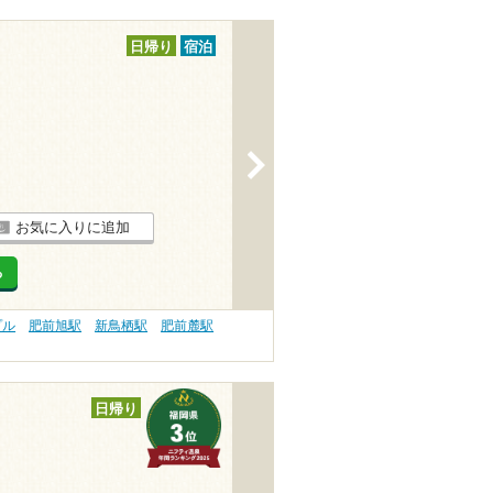
日帰り
宿泊
>
お気に入りに追加
る
プル
肥前旭駅
新鳥栖駅
肥前麓駅
日帰り