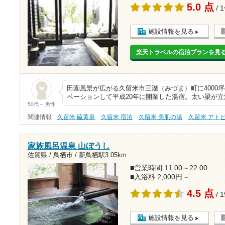
5.0 点
/ 
施設情報を見る
楽天トラベルの宿泊プランを見
田園風景が広がる久留米市三潴（みづま）町に4000
ベーションして平成20年に開業した湯宿。太い梁が
50代～ 男性
関連情報
久留米 硫黄泉
久留米 宿泊
久留米 美肌の湯
久留米 アト
家族風呂温泉 山ぼうし
佐賀県 / 鳥栖市 /
新鳥栖駅3.05km
■営業時間 11:00～22:00
■入浴料 2,000円～
4.5 点
/ 
施設情報を見る