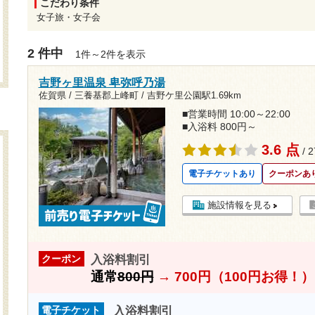
こだわり条件
女子旅・女子会
2 件中
1件～2件を表示
吉野ヶ里温泉 卑弥呼乃湯
佐賀県 / 三養基郡上峰町 /
吉野ケ里公園駅1.69km
■営業時間 10:00～22:00
■入浴料 800円～
3.6 点
/ 
電子チケットあり
クーポンあ
施設情報を見る
入浴料割引
クーポン
通常
800円
→
700円（100円お得！）
入浴料割引
電子チケット