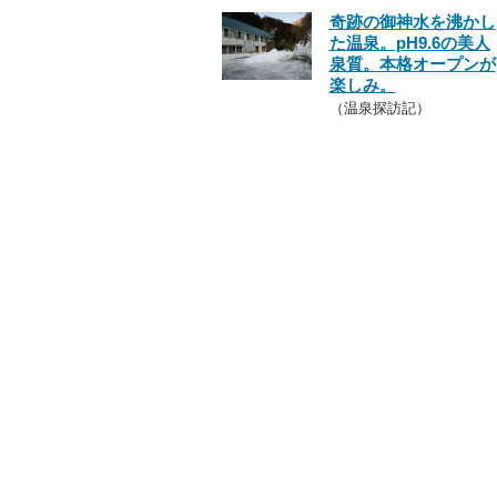
奇跡の御神水を沸かし
た温泉。pH9.6の美人
泉質。本格オープンが
楽しみ。
（温泉探訪記）