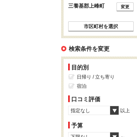
三養基郡上峰町
変更
市区町村を選択
検索条件を変更
目的別
日帰り / 立ち寄り
宿泊
口コミ評価
指定なし
以上
予算
下限なし
～