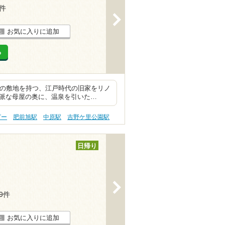
1件
>
お気に入りに追加
る
坪の敷地を持つ、江戸時代の旧家をリノ
立派な母屋の奥に、温泉を引いた…
ピー
肥前旭駅
中原駅
吉野ケ里公園駅
日帰り
>
19件
お気に入りに追加