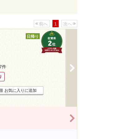
前へ
1
次へ
日帰り
>
27件
り
お気に入りに追加
>