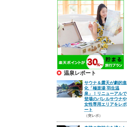
温泉レポート
サウナ＆露天が劇的進
化「極楽湯 羽生温
泉」！リニューアルで
登場のバレルサウナや
女性専用エリアをレポ
ート
（突レポ）