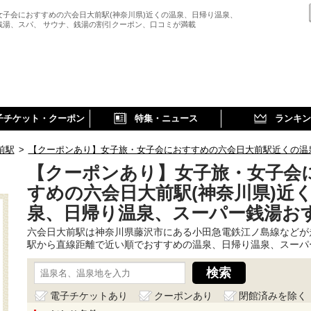
女子会におすすめの六会日大前駅(神奈川県)近くの温泉、日帰り温泉、
銭湯、スパ、 サウナ、銭湯の割引クーポン、口コミが満載
子チケット・クーポン
特集・ニュース
ランキン
前駅
>
【クーポンあり】女子旅・女子会におすすめの六会日大前駅近くの温
【クーポンあり】女子旅・女子会
すめの六会日大前駅(神奈川県)近
泉、日帰り温泉、スーパー銭湯お
六会日大前駅は神奈川県藤沢市にある小田急電鉄江ノ島線などが
駅から直線距離で近い順でおすすめの温泉、日帰り温泉、スーパ
電子チケットあり
クーポンあり
閉館済みを除く