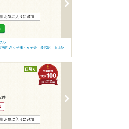
>
お気に入りに追加
る
プル
湘南周辺 女子旅・女子会
藤沢駅
石上駅
日帰り
>
52件
り
お気に入りに追加