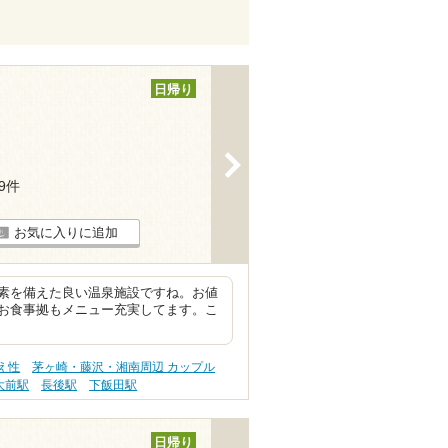
日帰り
>
19件
お気に入りに追加
素を備えた良い温泉施設ですね。お値
お食事拠もメニュー充実してます。こ
え性
茅ヶ崎・藤沢・湘南周辺 カップル
大前駅
長後駅
下飯田駅
日帰り