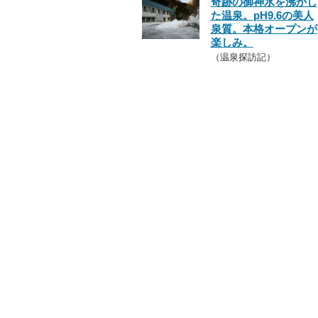
奇跡の御神水を沸かし
た温泉。pH9.6の美人
泉質。本格オープンが
楽しみ。
（温泉探訪記）