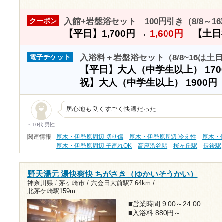
入館+岩盤浴セット 100円引き（8/8～1
クーポン
【平日】
1,700円
→
1,600円
【土日
入浴料＋岩盤浴セット（8/8~16は土
電子チケット
【平日】大人（中学生以上）
17
祝】大人（中学生以上）
1900円
居心地も良くすごく快適だった
～10代 男性
関連情報
厚木・伊勢原周辺 切り傷
厚木・伊勢原周辺 冷え性
厚木・
厚木・伊勢原周辺 子連れOK
高座渋谷駅
桜ヶ丘駅
長後駅
野天湯元 湯快爽快 ちがさき（ゆかいそうかい）
神奈川県 / 茅ヶ崎市 /
六会日大前駅7.64km
/
北茅ケ崎駅159m
■営業時間 9:00～24:00
■入浴料 880円～