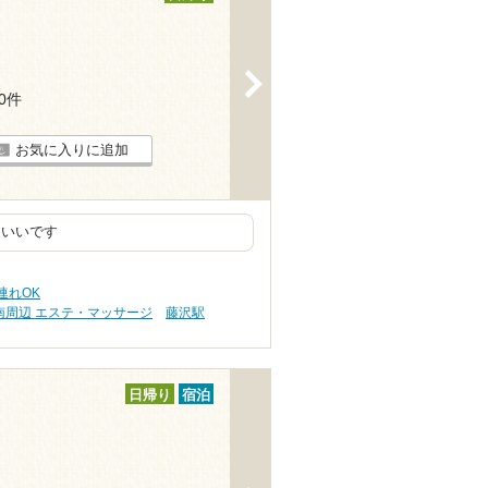
>
60件
お気に入りに追加
といいです
連れOK
南周辺 エステ・マッサージ
藤沢駅
日帰り
宿泊