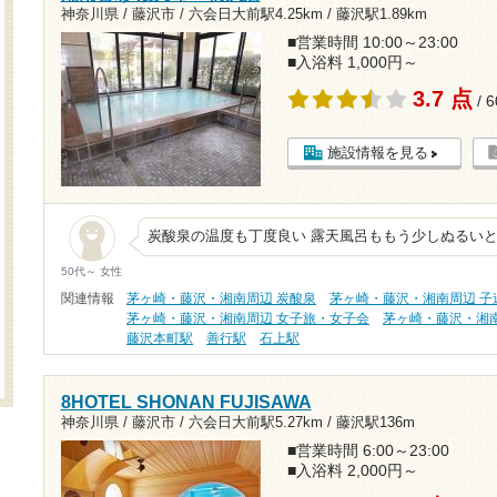
神奈川県 / 藤沢市 /
六会日大前駅4.25km
/
藤沢駅1.89km
■営業時間 10:00～23:00
■入浴料 1,000円～
3.7 点
/ 
施設情報を見る
炭酸泉の温度も丁度良い 露天風呂ももう少しぬるい
50代～ 女性
関連情報
茅ヶ崎・藤沢・湘南周辺 炭酸泉
茅ヶ崎・藤沢・湘南周辺 子
茅ヶ崎・藤沢・湘南周辺 女子旅・女子会
茅ヶ崎・藤沢・湘
藤沢本町駅
善行駅
石上駅
8HOTEL SHONAN FUJISAWA
神奈川県 / 藤沢市 /
六会日大前駅5.27km
/
藤沢駅136m
■営業時間 6:00～23:00
■入浴料 2,000円～