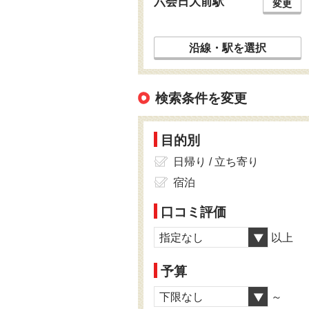
六会日大前駅
変更
沿線・駅を選択
検索条件を変更
目的別
日帰り / 立ち寄り
宿泊
口コミ評価
指定なし
以上
予算
下限なし
～