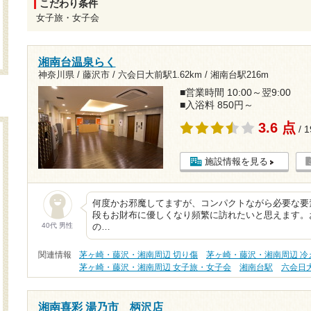
こだわり条件
女子旅・女子会
湘南台温泉らく
神奈川県 / 藤沢市 /
六会日大前駅1.62km
/
湘南台駅216m
■営業時間 10:00～翌9:00
■入浴料 850円～
3.6 点
/ 
施設情報を見る
何度かお邪魔してますが、コンパクトながら必要な要
段もお財布に優しくなり頻繁に訪れたいと思えます。
40代 男性
の…
関連情報
茅ヶ崎・藤沢・湘南周辺 切り傷
茅ヶ崎・藤沢・湘南周辺 冷
茅ヶ崎・藤沢・湘南周辺 女子旅・女子会
湘南台駅
六会日
湘南喜彩 湯乃市 柄沢店