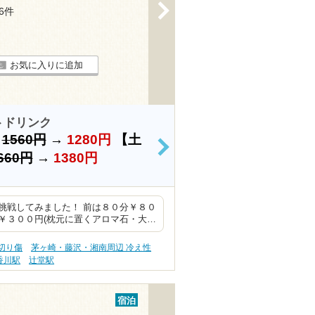
>
56件
お気に入りに追加
トドリンク
）
1560円
→
1280円
【土
>
660円
→
1380円
挑戦してみました！ 前は８０分￥８０
￥３００円(枕元に置くアロマ石・大…
切り傷
茅ヶ崎・藤沢・湘南周辺 冷え性
香川駅
辻堂駅
宿泊