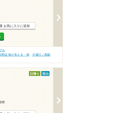
>
お気に入りに追加
る
プル
南周辺 海が見える・海
片瀬江ノ島駅
日帰り
宿泊
>
38件