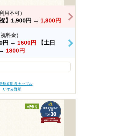
6利用不可）
>
祝】
1,900円
→
1,800円
日祝料金）
00円
→
1600円
【土日
>
→
1800円
伊勢原周辺 カップル
いずみ野駅
日帰り