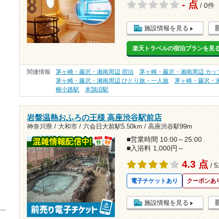
- 点
/ 0件
施設情報を見る
楽天トラベルの宿泊プランを見
関連情報
茅ヶ崎・藤沢・湘南周辺 宿泊
茅ヶ崎・藤沢・湘南周辺 カッ
茅ヶ崎・藤沢・湘南周辺 ひとり旅・一人旅
茅ヶ崎・藤沢・
柳小路駅
本鵠沼駅
岩盤温熱おふろの王様 高座渋谷駅前店
神奈川県 / 大和市 /
六会日大前駅5.50km
/
高座渋谷駅99m
■営業時間 10:00～25:00
■入浴料 1,000円～
4.3 点
/ 
電子チケットあり
クーポンあ
施設情報を見る