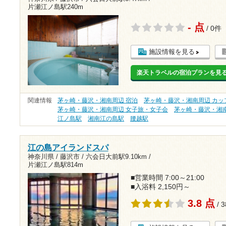
片瀬江ノ島駅240m
- 点
/ 0件
施設情報を見る
楽天トラベルの宿泊プランを見
関連情報
茅ヶ崎・藤沢・湘南周辺 宿泊
茅ヶ崎・藤沢・湘南周辺 カッ
茅ヶ崎・藤沢・湘南周辺 女子旅・女子会
茅ヶ崎・藤沢・湘
江ノ島駅
湘南江の島駅
腰越駅
江の島アイランドスパ
神奈川県 / 藤沢市 /
六会日大前駅9.10km
/
片瀬江ノ島駅814m
■営業時間 7:00～21:00
■入浴料 2,150円～
3.8 点
/ 