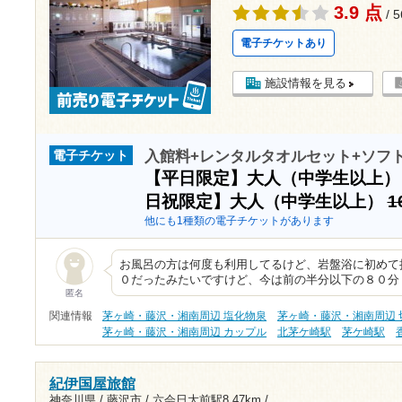
3.9 点
/ 
電子チケットあり
施設情報を見る
入館料+レンタルタオルセット+ソフ
電子チケット
【平日限定】大人（中学生以上
日祝限定】大人（中学生以上）
1
他にも1種類の電子チケットがあります
お風呂の方は何度も利用してるけど、岩盤浴に初めて
０だったみたいですけど、今は前の半分以下の８０分
匿名
関連情報
茅ヶ崎・藤沢・湘南周辺 塩化物泉
茅ヶ崎・藤沢・湘南周辺 
茅ヶ崎・藤沢・湘南周辺 カップル
北茅ケ崎駅
茅ケ崎駅
紀伊国屋旅館
神奈川県 / 藤沢市 /
六会日大前駅8.47km
/