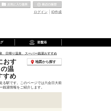
お気に入りの温泉
最近の履歴
ログイン
ID作成
グ
岩盤浴
泉、日帰り温泉、スーパー銭湯おすすめ
におす
地図から探す
くの温
すすめ
走る駅です。このページでは六会日大前
ー銭湯情報をご紹介します。