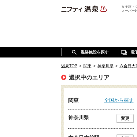
女子旅・
スーパー
温浴施設を探す
電
温泉TOP
>
関東
>
神奈川県
>
六会日大
選択中のエリア
全国から探す
関東
神奈川県
変更