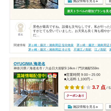
施設情報を見る
楽天トラベルの宿泊プランを見
景色が最高ですね。設備も文句なしです。私が行った
すがとても空いていました。お天気も良く海も穏やか
匿名
だ…
関連情報
茅ヶ崎・藤沢・湘南周辺 塩化物泉
茅ヶ崎・藤沢・湘南周辺 
茅ヶ崎・藤沢・湘南周辺 冷え性
片瀬江ノ島駅
江ノ島駅
OYUGIWA 海老名
神奈川県 / 海老名市 /
六会日大前駅9.14km
/
門沢橋駅559m
■営業時間 9:00～25:00
■入浴料 1,100円～
3.7 点
/ 
クーポンあり
施設情報を見る