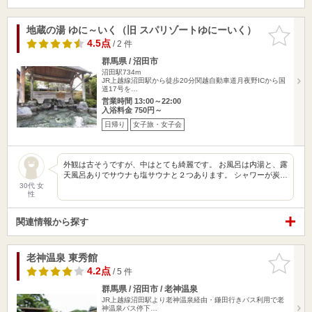
地蔵の湯 ゆに～いく（旧 スパリゾートゆにーいく）
お気に入
りに追加
4.5点
/ 2 件
群馬県 / 沼田市
沼田駅734m
JR上越線沼田駅から徒歩20分関越自動車道月夜野ICから国
道17号を…
営業時間 13:00～22:00
入浴料金 750円～
日帰り
女子旅・女子会
外観は古そうですが、中はとても綺麗です。 お風呂は内湯と、露
天風呂ありでサウナも塩サウナと２つあります。 シャワーが炭…
30代 女
性
関連情報から探す
老神温泉 東秀館
お気に入
りに追加
4.2点
/ 5 件
群馬県 / 沼田市 / 老神温泉
JR上越線沼田駅より老神温泉経由・鎌田行きバス利用で老
神温泉バス停下…