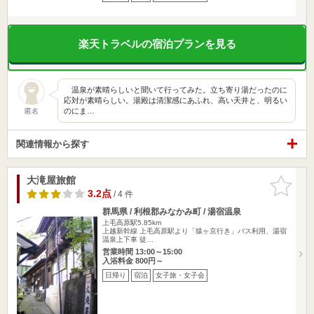
楽天トラベルの宿泊プランを見る
温泉が素晴らしいと聞いて行ってみた。立ち寄り湯だったのに
応対が素晴らしい。湯殿は清潔感にあふれ、高い天井と、明るい
のにま…
匿名
関連情報から探す
大滝屋旅館
お気に入
りに追加
3.2点
/ 4 件
群馬県 / 利根郡みなかみ町 / 湯宿温泉
上毛高原駅5.85km
上越新幹線 上毛高原駅より「猿ヶ京行き」バス利用、湯宿
温泉上下車 徒…
営業時間 13:00～15:00
入浴料金 800円～
日帰り
宿泊
女子旅・女子会