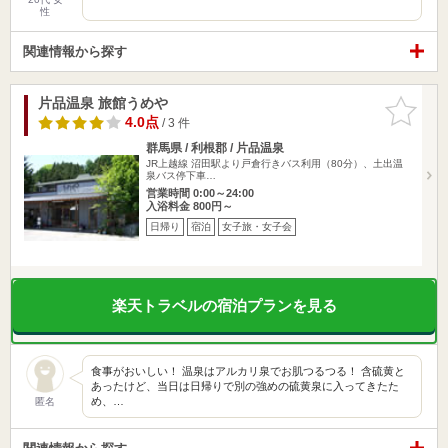
性
関連情報から探す
片品温泉 旅館うめや
お気に入
りに追加
4.0点
/ 3 件
群馬県 / 利根郡 / 片品温泉
JR上越線 沼田駅より戸倉行きバス利用（80分）、土出温
泉バス停下車…
営業時間 0:00～24:00
入浴料金 800円～
日帰り
宿泊
女子旅・女子会
楽天トラベルの宿泊プランを見る
食事がおいしい！ 温泉はアルカリ泉でお肌つるつる！ 含硫黄と
あったけど、当日は日帰りで別の強めの硫黄泉に入ってきたた
め、…
匿名