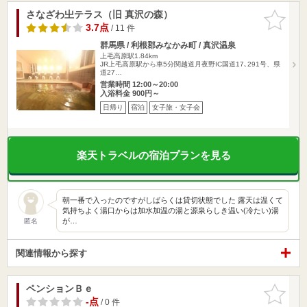
さなざわ㞢テラス（旧 真沢の森）
お気に入
りに追加
3.7点
/ 11 件
群馬県 / 利根郡みなかみ町 / 真沢温泉
上毛高原駅1.84km
JR上毛高原駅から車5分関越道月夜野IC国道17､291号、県
道27…
営業時間 12:00～20:00
入浴料金 900円～
日帰り
宿泊
女子旅・女子会
楽天トラベルの宿泊プランを見る
朝一番で入ったのですがしばらくは貸切状態でした 露天は温くて
気持ちよく湯口からは加水加温の湯と源泉らしき温い(冷たい)湯
が…
匿名
関連情報から探す
ペンションＢｅ
お気に入
りに追加
-点
/ 0 件