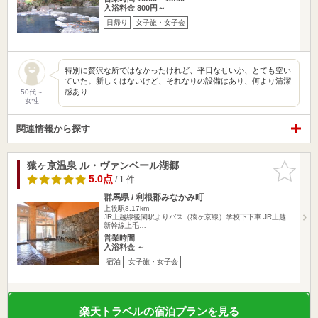
入浴料金 800円～
日帰り
女子旅・女子会
特別に贅沢な所ではなかったけれど、平日なせいか、とても空い
ていた。新しくはないけど、それなりの設備はあり、何より清潔
感あり…
50代～
女性
関連情報から探す
猿ヶ京温泉 ル・ヴァンベール湖郷
お気に入
りに追加
5.0点
/ 1 件
群馬県 / 利根郡みなかみ町
上牧駅8.17km
JR上越線後閑駅よりバス（猿ヶ京線）学校下下車 JR上越
新幹線上毛…
営業時間
入浴料金 ～
宿泊
女子旅・女子会
楽天トラベルの宿泊プランを見る