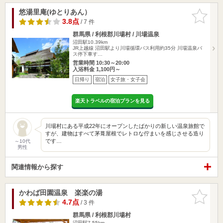
悠湯里庵(ゆとりあん）
お気に入
りに追加
3.8点
/ 7 件
群馬県 / 利根郡川場村 / 川場温泉
沼田駅10.39km
JR上越線 沼田駅より川場循環バス利用約35分 川場温泉バ
ス停下車す…
営業時間 10:30～20:00
入浴料金 1,100円～
日帰り
宿泊
女子旅・女子会
楽天トラベルの宿泊プランを見る
川場村にある平成22年にオープンしたばかりの新しい温泉旅館で
すが、建物はすべて茅葺屋根でレトロな佇まいを感じさせる造り
です…
～10代
男性
関連情報から探す
かわば田園温泉 楽楽の湯
お気に入
りに追加
4.7点
/ 3 件
群馬県 / 利根郡川場村
沼田駅7.55km