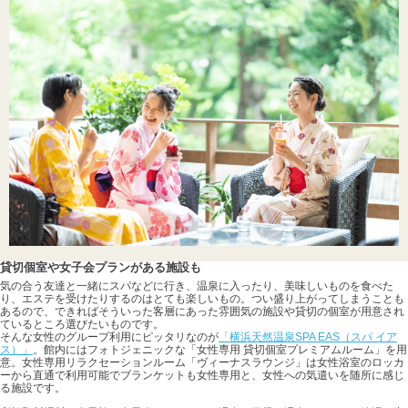
貸切個室や女子会プランがある施設も
気の合う友達と一緒にスパなどに行き、温泉に入ったり、美味しいものを食べた
り、エステを受けたりするのはとても楽しいもの。つい盛り上がってしまうことも
あるので、できればそういった客層にあった雰囲気の施設や貸切の個室が用意され
ているところ選びたいものです。
そんな女性のグループ利用にピッタリなのが
「横浜天然温泉SPA EAS（スパ イア
ス）」
。館内にはフォトジェニックな「女性専用 貸切個室プレミアムルーム」を用
意。女性専用リラクセーションルーム「ヴィーナスラウンジ」は女性浴室のロッカ
ーから直通で利用可能でブランケットも女性専用と、女性への気遣いを随所に感じ
る施設です。