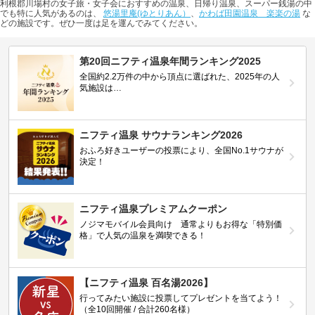
利根郡川場村の女子旅・女子会におすすめの温泉、日帰り温泉、スーパー銭湯の中
でも特に人気があるのは、
悠湯里庵(ゆとりあん）
、
かわば田園温泉 楽楽の湯
な
どの施設です。ぜひ一度は足を運んでみてください。
第20回ニフティ温泉年間ランキング2025
全国約2.2万件の中から頂点に選ばれた、2025年の人
気施設は…
ニフティ温泉 サウナランキング2026
おふろ好きユーザーの投票により、全国No.1サウナが
決定！
ニフティ温泉プレミアムクーポン
ノジマモバイル会員向け 通常よりもお得な「特別価
格」で人気の温泉を満喫できる！
【ニフティ温泉 百名湯2026】
行ってみたい施設に投票してプレゼントを当てよう！
（全10回開催 / 合計260名様）