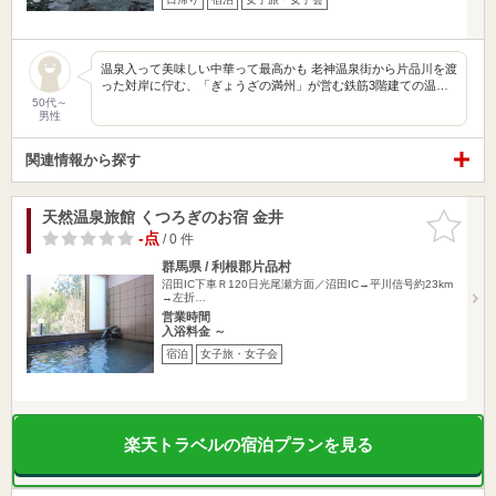
温泉入って美味しい中華って最高かも 老神温泉街から片品川を渡
った対岸に佇む、「ぎょうざの満州」が営む鉄筋3階建ての温…
50代～
男性
関連情報から探す
天然温泉旅館 くつろぎのお宿 金井
お気に入
りに追加
-点
/ 0 件
群馬県 / 利根郡片品村
沼田IC下車Ｒ120日光尾瀬方面／沼田IC→平川信号約23km
→左折…
営業時間
入浴料金 ～
宿泊
女子旅・女子会
楽天トラベルの宿泊プランを見る