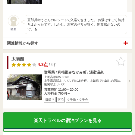
五郎兵衛うどんのレシートで入浴できました。 お湯はすごく気持
ちよかったです。しかし、浴室の作りが狭く、開放感がないの
で、も…
匿名
関連情報から探す
太陽館
お気に入
りに追加
4.3点
/ 4 件
群馬県 / 利根郡みなかみ町 / 湯宿温泉
上毛高原駅5.88km
上毛高原駅よりバスで約18分程、上越線でお越しの際は、
後閑駅よりバス…
営業時間 11:00～20:00
入浴料金 700円～
日帰り
宿泊
女子旅・女子会
楽天トラベルの宿泊プランを見る