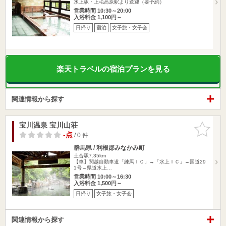
水上駅・上毛高原駅より送迎（要予約）
営業時間 10:30～20:00
入浴料金 1,100円～
日帰り
宿泊
女子旅・女子会
楽天トラベルの宿泊プランを見る
関連情報から探す
宝川温泉 宝川山荘
お気に入
りに追加
-点
/ 0 件
群馬県 / 利根郡みなかみ町
土合駅7.35km
【車】関越自動車道「練馬ＩＣ」→「水上ＩＣ」→国道29
1号→県道水上…
営業時間 10:00～16:30
入浴料金 1,500円～
日帰り
女子旅・女子会
関連情報から探す