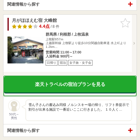
関連情報から探す
月がほほえむ宿 大峰館
お気に入
りに追加
4.4点
/ 8 件
群馬県 / 利根郡 / 上牧温泉
上牧駅657m
上越新幹線 上牧駅より徒歩10分関越自動車道 水上ICより
1.2km…
営業時間 11:00～17:00
入浴料金 900円～
日帰り
宿泊
女子旅・女子会
楽天トラベルの宿泊プランを見る
雪ん子さんの書込み同様 ノルンスキー場の帰り、リフト券提示で
割引が出来る施設で一番近いここに行きました。 １０人く…
50代～
男性
関連情報から探す