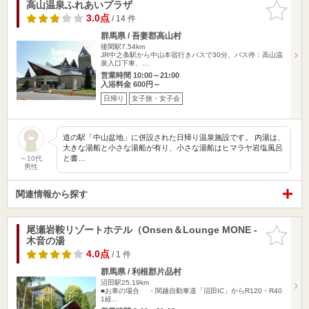
高山温泉ふれあいプラザ
お気に入
りに追加
3.0点
/ 14 件
群馬県 / 吾妻郡高山村
後閑駅7.54km
JR中之条駅から中山本宿行きバスで30分、バス停：高山温
泉入口下車、…
営業時間 10:00～21:00
入浴料金 600円～
日帰り
女子旅・女子会
道の駅「中山盆地」に併設された日帰り温泉施設です。 内湯は、
大きな湯船と小さな湯船が有り、小さな湯船はヒマラヤ岩塩風呂
と書…
～10代
男性
関連情報から探す
尾瀬岩鞍リゾートホテル（Onsen＆Lounge MONE -
お気に入
木音の湯
りに追加
4.0点
/ 1 件
群馬県 / 利根郡片品村
沼田駅25.19km
■お車の場合 ・関越自動車道「沼田IC」からR120・R40
1経…