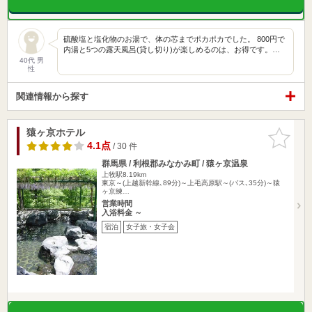
硫酸塩と塩化物のお湯で、体の芯までポカポカでした。 800円で
内湯と5つの露天風呂(貸し切り)が楽しめるのは、お得です。…
40代 男
性
関連情報から探す
猿ヶ京ホテル
お気に入
りに追加
4.1点
/ 30 件
群馬県 / 利根郡みなかみ町 / 猿ヶ京温泉
上牧駅8.19km
東京～(上越新幹線､89分)～上毛高原駅～(バス､35分)～猿
ヶ京練…
営業時間
入浴料金 ～
宿泊
女子旅・女子会