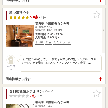
関連情報から探す
滝つぼサウナ
お気に入
りに追加
5.0点
/ 1 件
群馬県 / 利根郡みなかみ町
湯檜曽駅8.92km
関越道水上ICより約30分
営業時間 10:00～15:00
入浴料金 11,000円～
日帰り
宿泊
女子旅・女子会
滝に飛び込めるサウナ。 夏でも水温が15°冬はシングル。 スキー
のゲレンデで見晴らしのいいととのいスペース。最高で…
40代 男
性
関連情報から探す
奥利根温泉ホテルサンバード
お気に入
りに追加
-点
/ 0 件
群馬県 / 利根郡みなかみ町
湯檜曽駅8.94km