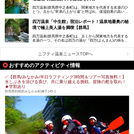
そこで筆者である私が実際に行ってみました！万座温泉の楽
しみ方や周辺の観光地を解説します。
四万温泉(群馬県中之条町)は、関東地方を代表する名湯のひ
また、日帰り入浴できる温泉から混浴可能な温泉まで、おす
とつ。古から“草津の上がり湯”と呼ばれ、保湿効果の高い美
すめの入浴施設もご紹介します！
肌湯として有名な存在です。
四万温泉「中生館」宿泊レポート！温泉地最奥の秘
「四万やまぐち館」は、この地を代表する旅館の一つ。日帰
境で極上美人湯を満喫【群馬】
り入浴も可能ですが、やはり宿泊してじっくり楽しむのがベ
スト。今回は筆者自ら宿泊し、人気の絶景露天風呂＆極上美
四万温泉(群馬県中之条町)は、古くから関東地方を代表する
肌湯をはじめ、館内の魅力をたっぷりとご紹介します！
名湯の一つ。その名は四万の湯が『四万(よんまん)の病を癒
す霊泉』であるとする伝説に由来し、現代においても多くの
観光客で賑わう人気温泉地です。
ニフティ温泉ニュースTOPへ
「中生館」は四万温泉最奥に位置し、秘境感漂う老舗宿。泉
質の良さ(特に美人湯効果)に定評があり、知る人ぞ知る穴場
おすすめのアクティビティ情報
的存在です。今回は筆者自ら宿泊し、自慢の温泉をはじめ食
事・客室・共有スペースなど、宿の全貌を徹底紹介します。
✅【群馬/みなかみ/半日ラフティング3時間＆ツアー写真無料！】
水しぶきを浴びる喜び、共に乗り越える挑戦。冒険の舵を取れ！
★学割あり
群馬県利根郡みなかみ町綱子145-1