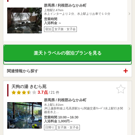
群馬県 / 利根郡みなかみ町
上牧駅2.47km
水上インターより２分、水上駅よりお車で１０分
営業時間
入浴料金 ～
宿泊
女子旅・女子会
楽天トラベルの宿泊プランを見る
関連情報から探す
天狗の湯 きむら苑
お気に入
りに追加
3.7点
/ 21 件
群馬県 / 利根郡みなかみ町
水上駅1.81km
JR上越新幹線上毛高原駅から関越交通ﾘﾚｰﾊﾞｽ水上駅行き関
越道水上…
営業時間 10:00～16:30
入浴料金 1,000円～
日帰り
女子旅・女子会