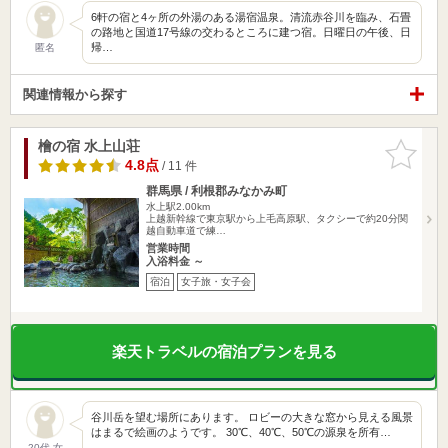
6軒の宿と4ヶ所の外湯のある湯宿温泉。清流赤谷川を臨み、石畳
の路地と国道17号線の交わるところに建つ宿。日曜日の午後、日
帰…
匿名
関連情報から探す
檜の宿 水上山荘
お気に入
りに追加
4.8点
/ 11 件
群馬県 / 利根郡みなかみ町
水上駅2.00km
上越新幹線で東京駅から上毛高原駅、タクシーで約20分関
越自動車道で練…
営業時間
入浴料金 ～
宿泊
女子旅・女子会
楽天トラベルの宿泊プランを見る
谷川岳を望む場所にあります。 ロビーの大きな窓から見える風景
はまるで絵画のようです。 30℃、40℃、50℃の源泉を所有…
20代 女