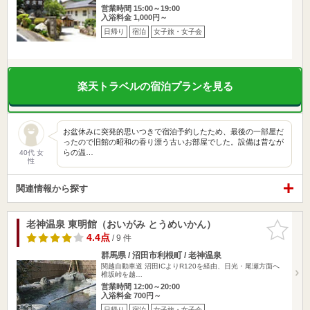
営業時間 15:00～19:00
入浴料金 1,000円～
日帰り
宿泊
女子旅・女子会
楽天トラベルの宿泊プランを見る
お盆休みに突発的思いつきで宿泊予約したため、最後の一部屋だ
ったので旧館の昭和の香り漂う古いお部屋でした。設備は昔なが
らの温…
40代 女
性
関連情報から探す
老神温泉 東明館（おいがみ とうめいかん）
お気に入
りに追加
4.4点
/ 9 件
群馬県 / 沼田市利根町 / 老神温泉
関越自動車道 沼田ICよりR120を経由、日光・尾瀬方面へ
椎坂峠を越…
営業時間 12:00～20:00
入浴料金 700円～
日帰り
宿泊
女子旅・女子会