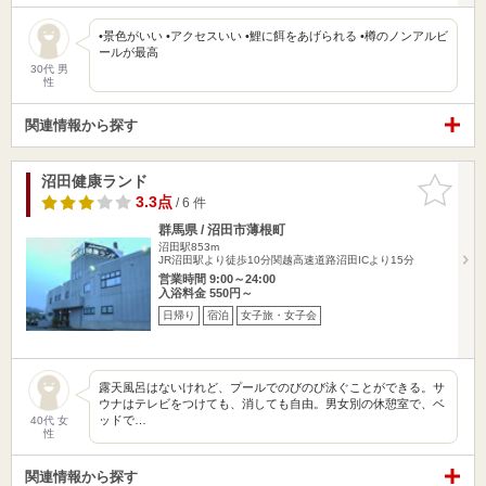
•景色がいい •アクセスいい •鯉に餌をあげられる •樽のノンアルビ
ールが最高
30代 男
性
関連情報から探す
沼田健康ランド
お気に入
りに追加
3.3点
/ 6 件
群馬県 / 沼田市薄根町
沼田駅853m
JR沼田駅より徒歩10分関越高速道路沼田ICより15分
営業時間 9:00～24:00
入浴料金 550円～
日帰り
宿泊
女子旅・女子会
露天風呂はないけれど、プールでのびのび泳ぐことができる。サ
ウナはテレビをつけても、消しても自由。男女別の休憩室で、ベ
ッドで…
40代 女
性
関連情報から探す