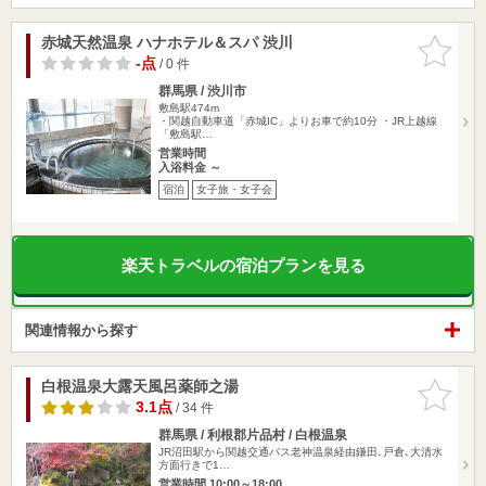
赤城天然温泉 ハナホテル＆スパ 渋川
お気に入
りに追加
-点
/ 0 件
群馬県 / 渋川市
敷島駅474m
・関越自動車道「赤城IC」よりお車で約10分 ・JR上越線
「敷島駅…
営業時間
入浴料金 ～
宿泊
女子旅・女子会
楽天トラベルの宿泊プランを見る
関連情報から探す
白根温泉大露天風呂薬師之湯
お気に入
りに追加
3.1点
/ 34 件
群馬県 / 利根郡片品村 / 白根温泉
JR沼田駅から関越交通バス老神温泉経由鎌田､戸倉､大清水
方面行きで1…
営業時間 10:00～18:00