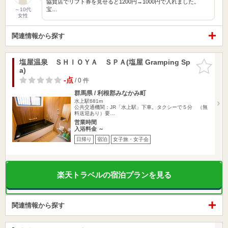
協賛店でリフト券を見せると1200円→1000円で入れました。
宝…
～10代
女性
関連情報から探す
塩屋温泉 ＳＨＩＯＹＡ ＳＰＡ(塩屋 Gramping Sp
お気に入
a)
りに追加
-点
/ 0 件
群馬県 / 利根郡みなかみ町
水上駅681m
公共交通機関：JR「水上駅」下車。タクシーで５分 （無
料送迎あり）要…
営業時間
入浴料金 ～
日帰り
宿泊
女子旅・女子会
楽天トラベルの宿泊プランを見る
関連情報から探す