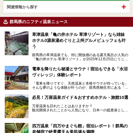
関連情報から探す
群馬県のニフティ温泉ニュース
草津温泉「亀の井ホテル 草津リゾート」なら姉妹
ホテル3源泉湯めぐりと上州グルメビュッフェも叶
う
群馬県の草津温泉でも、特に開放感のある露天風呂が人気の
「亀の井ホテル 草津リゾート」が2025年12月25日にリニュ
ーアルオープンしました。
ロビーや客室が綺麗になって、上州グルメにこだわったビュ
電車を降りたら秘湯とサウナ！宿泊もできる「水沼
ッフェも人気！アクセスはシャトルバスで楽々、さらに草津
ヴィレッジ」体験レポート
温泉にある姉妹ホテルの「草津温泉 大東舘」「亀の井ホテ
ル 草津湯畑」の湯めぐりまで楽しめます。
「電車を降りてすぐ、天然温泉と本格サウナが待っている」
そんな夢のような体験が叶うのが、群馬県桐生市にある「駅
今回はそんな「亀の井ホテル 草津リゾート」を徹底レポー
の天然温泉&サウナの森 水沼ヴィレッジ」です。
ト！
日帰り温泉の「水沼の湯」と宿泊もできる「サウナの森」、
必見！万座温泉ガイド＆おすすめホテル・旅館10選
２つのエリアがあります。
───
提供元：アイコニア・ホスピタリティ株式会社【PR】
万座温泉を訪れたことはありますか？
今回は、その中でも特にユニークな駅直結の「水沼の湯」の
この記事は亀の井ホテル 草津リゾートのPR記事です。
観光開発されたことから人気になり、日本一の硫黄泉として
魅力に焦点を当て、温泉好き、サウナー、そして電車旅好き
も有名な温泉地です。
も必見の、心と体がリフレッシュする水沼ヴィレッジの体験
レポートをお届けします。
万座温泉が何県にあるのか、どんな温泉なのか、知らない方
四万温泉「四万やまぐち館」宿泊レポート！群馬の
も多いかもしれません。
老舗宿で絶景露天＆美肌湯を満喫