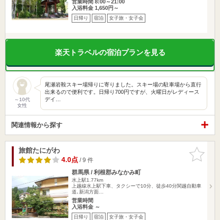
営業時間 8:00～21:00
入浴料金 1,650円～
日帰り
宿泊
女子旅・女子会
楽天トラベルの宿泊プランを見る
尾瀬岩鞍スキー場帰りに寄りました。スキー場の駐車場から直行
出来るので便利です。日帰り700円ですが、火曜日がレディース
デイ…
～10代
女性
関連情報から探す
旅館たにがわ
お気に入
りに追加
4.0点
/ 9 件
群馬県 / 利根郡みなかみ町
水上駅1.77km
上越線水上駅下車、タクシーで10分、徒歩40分関越自動車
道､新潟方面…
営業時間
入浴料金 ～
日帰り
宿泊
女子旅・女子会