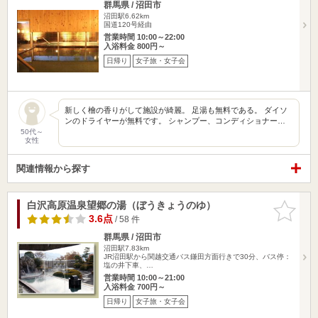
群馬県 / 沼田市
沼田駅6.62km
国道120号経由
営業時間 10:00～22:00
入浴料金 800円～
日帰り
女子旅・女子会
新しく檜の香りがして施設が綺麗。 足湯も無料である。 ダイソ
ンのドライヤーが無料です。 シャンプー、コンディショナー…
50代～
女性
関連情報から探す
白沢高原温泉望郷の湯（ぼうきょうのゆ）
お気に入
りに追加
3.6点
/ 58 件
群馬県 / 沼田市
沼田駅7.83km
JR沼田駅から関越交通バス鎌田方面行きで30分、バス停：
塩の井下車、…
営業時間 10:00～21:00
入浴料金 700円～
日帰り
女子旅・女子会