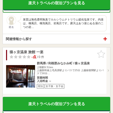
楽天トラベルの宿泊プランを見る
泉質は無色透明無臭でカルシウムナトリウム硫化塩泉です。内湯
は、檜風呂、檜泡風呂、岩風呂です。露天はあつ湯とぬる湯の二
つの岩…
匿名
関連情報から探す
猿ヶ京温泉 旅館 一楽
お気に入
りに追加
-点
/ 0 件
群馬県 / 利根郡みなかみ町 / 猿ヶ京温泉
上牧駅8.51km
上越新幹線上毛高原駅よりバスで25分 上越線後閑駅よりバ
スで30分…
営業時間
入浴料金 ～
宿泊
女子旅・女子会
楽天トラベルの宿泊プランを見る