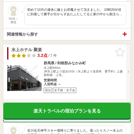
初めて10月の連休に嫁とお邪魔させて頂きました。 10時20分頃
に到着して勝手が分からずあたふたしてると家の中から館主ら…
50代～
男性
関連情報から探す
水上ホテル 聚楽
お気に入
りに追加
3.2点
/ 7 件
群馬県 / 利根郡みなかみ町
水上駅960m
JR水上駅より徒歩10分（水上駅より送迎有 要予約）上越
新幹線 上毛…
営業時間
入浴料金 ～
宿泊
女子旅・女子会
楽天トラベルの宿泊プランを見る
谷川岳天神平スキー場帰りに寄りました。湯ったりスノー水上の