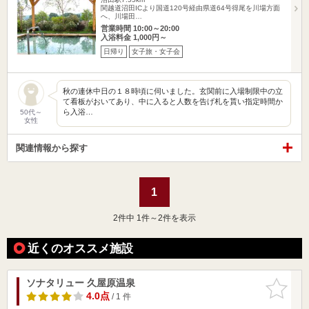
関越道沼田ICより国道120号経由県道64号得尾を川場方面
へ、川場田…
営業時間 10:00～20:00
入浴料金 1,000円～
日帰り
女子旅・女子会
秋の連休中日の１８時頃に伺いました。玄関前に入場制限中の立
て看板がおいてあり、中に入ると人数を告げ札を貰い指定時間か
ら入浴…
50代～
女性
関連情報から探す
1
2
件中 1件～2件を表示
近くのオススメ施設
ソナタリュー 久屋原温泉
お気に入
りに追加
4.0点
/ 1 件