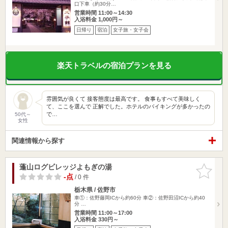
口下車（約30分…
営業時間 11:00～14:30
入浴料金 1,000円～
日帰り
宿泊
女子旅・女子会
楽天トラベルの宿泊プランを見る
雰囲気が良くて 接客態度は最高です。 食事もすべて美味しく
て、ここを選んで 正解でした。ホテルのバイキングが多かったの
で…
50代～
女性
関連情報から探す
蓬山ログビレッジよもぎの湯
お気に入
りに追加
-点
/ 0 件
栃木県 / 佐野市
車①：佐野藤岡ICから約60分 車②：佐野田沼ICから約40
分 …
営業時間 11:00～17:00
入浴料金 330円～