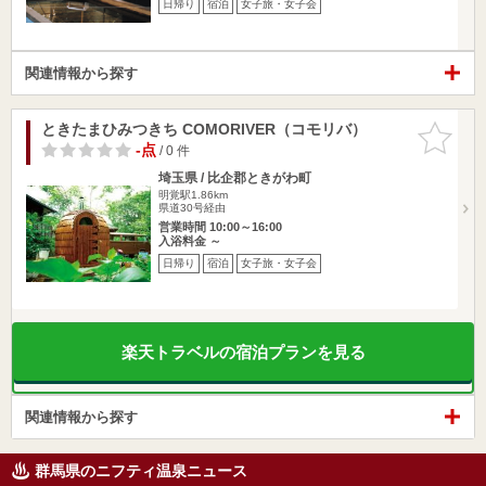
日帰り
宿泊
女子旅・女子会
関連情報から探す
ときたまひみつきち COMORIVER（コモリバ）
お気に入
りに追加
-点
/ 0 件
埼玉県 / 比企郡ときがわ町
明覚駅1.86km
県道30号経由
営業時間 10:00～16:00
入浴料金 ～
日帰り
宿泊
女子旅・女子会
楽天トラベルの宿泊プランを見る
関連情報から探す
群馬県のニフティ温泉ニュース