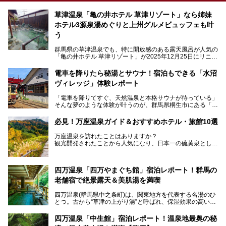
草津温泉「亀の井ホテル 草津リゾート」なら姉妹
ホテル3源泉湯めぐりと上州グルメビュッフェも叶
う
群馬県の草津温泉でも、特に開放感のある露天風呂が人気の
「亀の井ホテル 草津リゾート」が2025年12月25日にリニュ
ーアルオープンしました。
ロビーや客室が綺麗になって、上州グルメにこだわったビュ
電車を降りたら秘湯とサウナ！宿泊もできる「水沼
ッフェも人気！アクセスはシャトルバスで楽々、さらに草津
ヴィレッジ」体験レポート
温泉にある姉妹ホテルの「草津温泉 大東舘」「亀の井ホテ
ル 草津湯畑」の湯めぐりまで楽しめます。
「電車を降りてすぐ、天然温泉と本格サウナが待っている」
そんな夢のような体験が叶うのが、群馬県桐生市にある「駅
今回はそんな「亀の井ホテル 草津リゾート」を徹底レポー
の天然温泉&サウナの森 水沼ヴィレッジ」です。
ト！
日帰り温泉の「水沼の湯」と宿泊もできる「サウナの森」、
必見！万座温泉ガイド＆おすすめホテル・旅館10選
２つのエリアがあります。
───
提供元：アイコニア・ホスピタリティ株式会社【PR】
万座温泉を訪れたことはありますか？
今回は、その中でも特にユニークな駅直結の「水沼の湯」の
この記事は亀の井ホテル 草津リゾートのPR記事です。
観光開発されたことから人気になり、日本一の硫黄泉として
魅力に焦点を当て、温泉好き、サウナー、そして電車旅好き
も有名な温泉地です。
も必見の、心と体がリフレッシュする水沼ヴィレッジの体験
レポートをお届けします。
万座温泉が何県にあるのか、どんな温泉なのか、知らない方
四万温泉「四万やまぐち館」宿泊レポート！群馬の
も多いかもしれません。
老舗宿で絶景露天＆美肌湯を満喫
そこで筆者である私が実際に行ってみました！万座温泉の楽
しみ方や周辺の観光地を解説します。
四万温泉(群馬県中之条町)は、関東地方を代表する名湯のひ
また、日帰り入浴できる温泉から混浴可能な温泉まで、おす
とつ。古から“草津の上がり湯”と呼ばれ、保湿効果の高い美
すめの入浴施設もご紹介します！
肌湯として有名な存在です。
四万温泉「中生館」宿泊レポート！温泉地最奥の秘
「四万やまぐち館」は、この地を代表する旅館の一つ。日帰