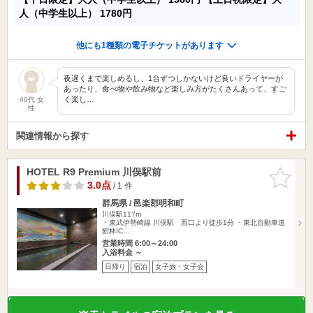
人（中学生以上）
1780円
他にも1種類の電子チケットがあります
夜遅くまで楽しめるし、1台ずつしかないけど良いドライヤーが
あったり、食べ物や飲み物など楽しみ方がたくさんあって、すご
く楽し…
40代 女
性
関連情報から探す
HOTEL R9 Premium 川俣駅前
お気に入
りに追加
3.0点
/ 1 件
群馬県 / 邑楽郡明和町
川俣駅117m
・東武伊勢崎線 川俣駅 西口より徒歩1分 ・東北自動車道
館林IC…
営業時間 6:00～24:00
入浴料金 ～
日帰り
宿泊
女子旅・女子会