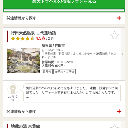
楽天トラベルの宿泊プランを見る
関連情報から探す
行田天然温泉 古代蓮物語
お気に入
りに追加
4.5点
/ 2 件
埼玉県 / 行田市
行田市駅1.03km
・秩父鉄道「行田市駅」より車で約6分 ・JR高崎線「吹上
駅」より車…
営業時間 10:00～22:00
入浴料金 900円～
日帰り
女子旅・女子会
免許更新のついでに初めて立ち寄りました。 建物、設備すべて綺
麗でした！リフォーム前を存じませんが、とても良かったです。
…
20代 女
性
関連情報から探す
地蔵の湯 東葉館
お気に入