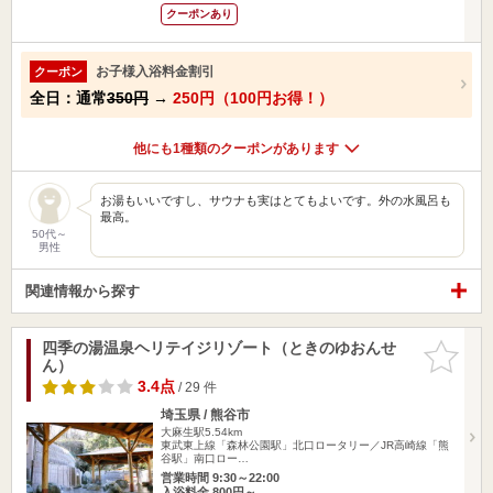
クーポンあり
お子様入浴料金割引
クーポン
全日：通常
350円
→
250円（100円お得！）
他にも1種類のクーポンがあります
お湯もいいですし、サウナも実はとてもよいです。外の水風呂も
最高。
50代～
男性
関連情報から探す
四季の湯温泉ヘリテイジリゾート（ときのゆおんせ
お気に入
ん）
りに追加
3.4点
/ 29 件
埼玉県 / 熊谷市
大麻生駅5.54km
東武東上線「森林公園駅」北口ロータリー／JR高崎線「熊
谷駅」南口ロー…
営業時間 9:30～22:00
入浴料金 800円～