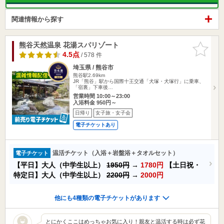
関連情報から探す
熊谷天然温泉 花湯スパリゾート
お気に入
りに追加
4.5点
/ 578 件
埼玉県 / 熊谷市
熊谷駅2.69km
JR「熊谷」駅から国際十王交通「犬塚・犬塚行」に乗車、
「宿裏」下車後…
営業時間 10:00～23:00
入浴料金 950円～
日帰り
女子旅・女子会
電子チケットあり
温活チケット（入浴＋岩盤浴＋タオルセット）
電子チケット
【平日】大人（中学生以上）
1950円
→
1780円
【土日祝・
特定日】大人（中学生以上）
2200円
→
2000円
他にも4種類の電子チケットがあります
とにかくここはめっちゃお気に入り！親友と温活する時は必ず花