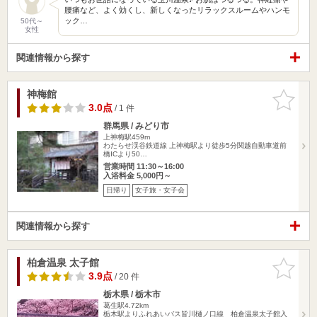
腰痛など、よく効くし、新しくなったリラックスルームやハンモ
ック…
50代～
女性
関連情報から探す
神梅館
お気に入
りに追加
3.0点
/ 1 件
群馬県 / みどり市
上神梅駅459m
わたらせ渓谷鉄道線 上神梅駅より徒歩5分関越自動車道前
橋ICより50…
営業時間 11:30～16:00
入浴料金 5,000円～
日帰り
女子旅・女子会
関連情報から探す
柏倉温泉 太子館
お気に入
りに追加
3.9点
/ 20 件
栃木県 / 栃木市
葛生駅4.72km
栃木駅よりふれあいバス皆川樋ノ口線 柏倉温泉太子館入