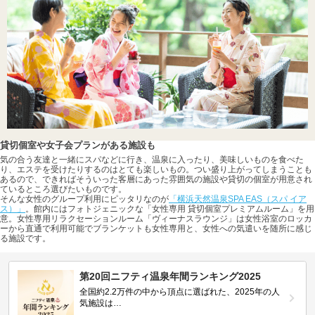
貸切個室や女子会プランがある施設も
気の合う友達と一緒にスパなどに行き、温泉に入ったり、美味しいものを食べた
り、エステを受けたりするのはとても楽しいもの。つい盛り上がってしまうことも
あるので、できればそういった客層にあった雰囲気の施設や貸切の個室が用意され
ているところ選びたいものです。
そんな女性のグループ利用にピッタリなのが
「横浜天然温泉SPA EAS（スパ イア
ス）」
。館内にはフォトジェニックな「女性専用 貸切個室プレミアムルーム」を用
意。女性専用リラクセーションルーム「ヴィーナスラウンジ」は女性浴室のロッカ
ーから直通で利用可能でブランケットも女性専用と、女性への気遣いを随所に感じ
る施設です。
第20回ニフティ温泉年間ランキング2025
全国約2.2万件の中から頂点に選ばれた、2025年の人
気施設は…