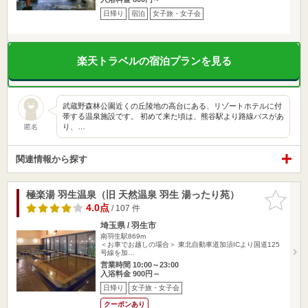
日帰り
宿泊
女子旅・女子会
楽天トラベルの宿泊プランを見る
武蔵野森林公園近くの丘陵地の高台にある、リゾートホテルに付
帯する温泉施設です。 初めて来た頃は、熊谷駅より路線バスがあ
り、…
匿名
関連情報から探す
極楽湯 羽生温泉（旧 天然温泉 羽生 湯ったり苑）
お気に入
りに追加
4.0点
/ 107 件
埼玉県 / 羽生市
南羽生駅869m
＜お車でお越しの場合＞ 東北自動車道加須ICより国道125
号線を加…
営業時間 10:00～23:00
入浴料金 900円～
日帰り
女子旅・女子会
クーポンあり