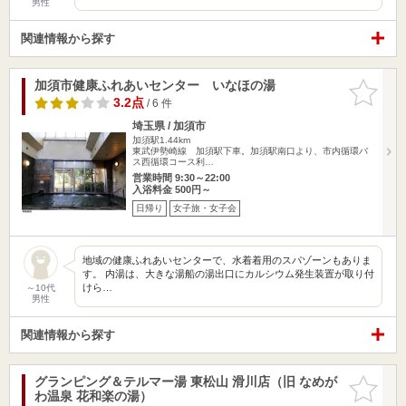
男性
関連情報から探す
加須市健康ふれあいセンター いなほの湯
お気に入
りに追加
3.2点
/ 6 件
埼玉県 / 加須市
加須駅1.44km
東武伊勢崎線 加須駅下車。加須駅南口より、市内循環バ
ス西循環コース利…
営業時間 9:30～22:00
入浴料金 500円～
日帰り
女子旅・女子会
地域の健康ふれあいセンターで、水着着用のスパゾーンもありま
す。 内湯は、大きな湯船の湯出口にカルシウム発生装置が取り付
けら…
～10代
男性
関連情報から探す
グランピング＆テルマー湯 東松山 滑川店（旧 なめが
お気に入
わ温泉 花和楽の湯）
りに追加