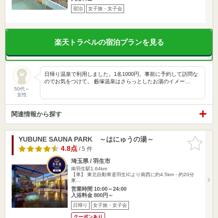
宿泊
女子旅・女子会
楽天トラベルの宿泊プランを見る
日帰り温泉で利用しました。1名1000円。事前に予約して訪問な
のでお気をつけて。 藪塚温泉はさらっとしたお湯のイメー…
50代～
女性
関連情報から探す
YUBUNE SAUNA PARK ～はにゅうの湯～
お気に入
りに追加
4.8点
/ 5 件
埼玉県 / 羽生市
南羽生駅1.64km
【車】 東北自動車道羽生ICより南西に約4.5km・約20分
東…
営業時間 10:00～24:00
入浴料金 800円～
日帰り
女子旅・女子会
クーポンあり