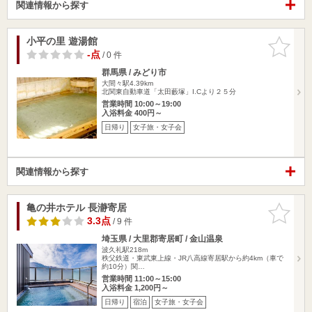
関連情報から探す
小平の里 遊湯館
お気に入
りに追加
-点
/ 0 件
群馬県 / みどり市
大間々駅4.39km
北関東自動車道「太田藪塚」I.Cより２５分
営業時間 10:00～19:00
入浴料金 400円～
日帰り
女子旅・女子会
関連情報から探す
亀の井ホテル 長瀞寄居
お気に入
りに追加
3.3点
/ 9 件
埼玉県 / 大里郡寄居町 / 金山温泉
波久礼駅218m
秩父鉄道・東武東上線・JR八高線寄居駅から約4km（車で
約10分）関…
営業時間 11:00～15:00
入浴料金 1,200円～
日帰り
宿泊
女子旅・女子会