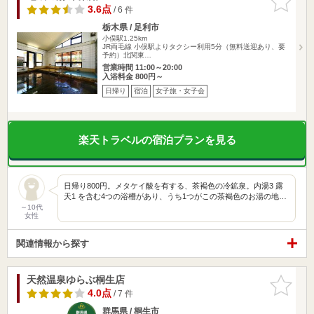
りに追加
3.6点
/ 6 件
栃木県 / 足利市
小俣駅1.25km
JR両毛線 小俣駅よりタクシー利用5分（無料送迎あり、要
予約）北関東…
営業時間 11:00～20:00
入浴料金 800円～
日帰り
宿泊
女子旅・女子会
楽天トラベルの宿泊プランを見る
日帰り800円。メタケイ酸を有する、茶褐色の冷鉱泉。内湯3 露
天1 を含む4つの浴槽があり、うち1つがこの茶褐色のお湯の地…
～10代
女性
関連情報から探す
天然温泉ゆらぶ桐生店
お気に入
りに追加
4.0点
/ 7 件
群馬県 / 桐生市