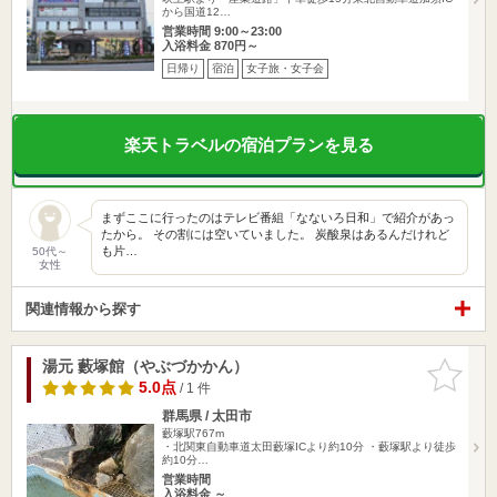
から国道12…
営業時間 9:00～23:00
入浴料金 870円～
日帰り
宿泊
女子旅・女子会
楽天トラベルの宿泊プランを見る
まずここに行ったのはテレビ番組「なないろ日和」で紹介があっ
たから。 その割には空いていました。 炭酸泉はあるんだけれど
も片…
50代～
女性
関連情報から探す
湯元 藪塚館（やぶづかかん）
お気に入
りに追加
5.0点
/ 1 件
群馬県 / 太田市
藪塚駅767m
・北関東自動車道太田藪塚ICより約10分 ・藪塚駅より徒歩
約10分…
営業時間
入浴料金 ～