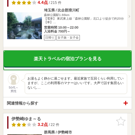
4.4点
/ 215 件
埼玉県 / 比企郡滑川町
森林公園駅1.66km
【電車】 東武東上線「森林公園駅」北口より徒歩で約20分
【車】…
営業時間 10:00～22:00
入浴料金 700円～
日帰り
女子旅・女子会
楽天トラベルの宿泊プランを見る
お湯もよく静かに過ごせます。最近家族で五回くらい利用してい
ますが、ここの利用客のマナーはいいです。大声で話す集団もい
ないし…
50代～
男性
関連情報から探す
伊勢崎ゆま～る
お気に入
りに追加
3.2点
/ 22 件
群馬県 / 伊勢崎市