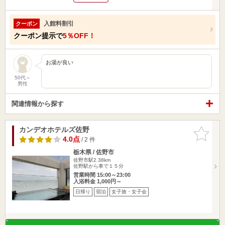
入館料割引
クーポン
クーポン提示で
5％OFF！
お湯が良い
50代～
男性
関連情報から探す
カンデオホテルズ佐野
お気に入
りに追加
4.0点
/ 2 件
栃木県 / 佐野市
佐野市駅2.38km
佐野駅から車で１５分
営業時間 15:00～23:00
入浴料金 1,000円～
日帰り
宿泊
女子旅・女子会