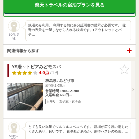
楽天トラベルの宿泊プランを見る
銭湯のみ利用。 利用する前に身分証明書の提示が必要です。 佐
野の夜景を一望しながら入れる銭湯です。(アウトレットとパ
チ…
30代 男
性
関連情報から探す
YS湯～トピアみどモスパ
お気に入
りに追加
4.0点
/ 1 件
群馬県 / みどり市
岩宿駅1.65km
営業時間 1:00～21:00
入浴料金 650円～
日帰り
女子旅・女子会
とても良い温泉でツルツルスベスベです。 浴場が広く洗い場もた
くさんあり、良いです。 食事処があるが、期待ハズレの軽食。…
50代～