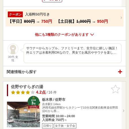
入浴料50円引き
クーポン
【平日】
800円
→
750円
【土日祝】
1,000円
→
950円
他にも3種類のクーポンがあります
サウナーからカップル、ファミリーまで、全方位に嬉しい施設！
外エリアは水着利用OKなので、男女でお風呂やサウナを楽し…
30代 女
性
関連情報から探す
佐野やすらぎの湯
お気に入
りに追加
4.2点
/ 16 件
栃木県 / 佐野市
吉水駅2.14km
JR両毛線佐野駅からタクシーで10分北関東自動車道佐野田
沼ICから県…
営業時間 10:00～24:00
入浴料金 750円～
日帰り
女子旅・女子会