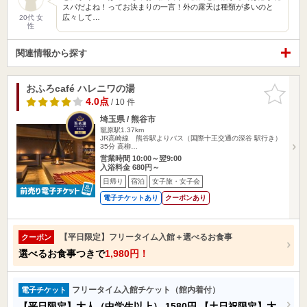
スパだよね！ってお決まりの一言！外の露天は種類が多いのと
広々して…
20代 女
性
関連情報から探す
おふろcafé ハレニワの湯
お気に入
りに追加
4.0点
/ 10 件
埼玉県 / 熊谷市
籠原駅1.37km
JR高崎線 熊谷駅よりバス（国際十王交通の深谷 駅行き）
35分 高柳…
営業時間 10:00～翌9:00
入浴料金 680円～
日帰り
宿泊
女子旅・女子会
電子チケットあり
クーポンあり
【平日限定】フリータイム入館＋選べるお食事
クーポン
選べるお食事つきで
1,980円！
フリータイム入館チケット（館内着付）
電子チケット
【平日限定】大人（中学生以上）
1580円
【土日祝限定】大