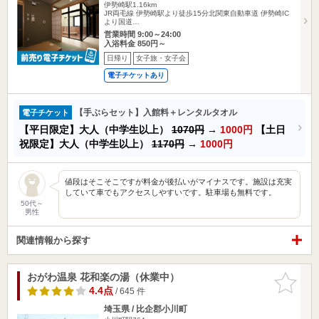
伊勢崎駅1.16km
JR両毛線 伊勢崎駅より徒歩15分北関東自動車道 伊勢崎IC
より国道…
営業時間 9:00～24:00
入浴料金 850円～
日帰り
女子旅・女子会
電子チケットあり
【手ぶらセット】入館料＋レンタルタオル
電子チケット
【平日限定】大人（中学生以上）
1070円
→
1000円
【土日
祝限定】大人（中学生以上）
1170円
→
1000円
値段はそこそこですが料金が後払いがマイナスです。施設は充実
していて車でもアクセスしやすいです。駐車場も無料です。
50代～
男性
関連情報から探す
おがわ温泉 花和楽の湯（休業中）
お気に入
りに追加
4.4点
/ 645 件
埼玉県 / 比企郡小川町