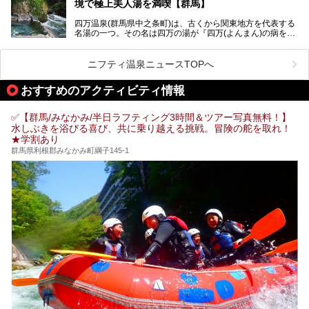
境で極上美人湯を満喫【群馬】
り入浴も可能ですが、やはり宿泊してじっくり楽しむのがベ
スト。今回は筆者自ら宿泊し、人気の絶景露天風呂＆極上美
四万温泉(群馬県中之条町)は、古くから関東地方を代表する
肌湯をはじめ、館内の魅力をたっぷりとご紹介します！
名湯の一つ。その名は四万の湯が『四万(よんまん)の病を癒
す霊泉』であるとする伝説に由来し、現代においても多くの
観光客で賑わう人気温泉地です。
ニフティ温泉ニュースTOPへ
「中生館」は四万温泉最奥に位置し、秘境感漂う老舗宿。泉
質の良さ(特に美人湯効果)に定評があり、知る人ぞ知る穴場
おすすめのアクティビティ情報
的存在です。今回は筆者自ら宿泊し、自慢の温泉をはじめ食
事・客室・共有スペースなど、宿の全貌を徹底紹介します。
✅【群馬/みなかみ/半日ラフティング3時間＆ツアー写真無料！】
水しぶきを浴びる喜び、共に乗り越える挑戦。冒険の舵を取れ！
★学割あり
群馬県利根郡みなかみ町綱子145-1