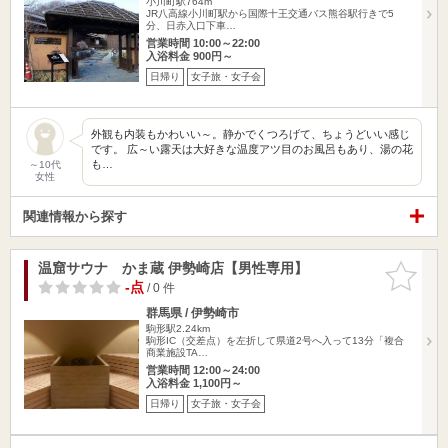
小川町駅764m
JR八高線小川町駅から国際十王交通バス熊谷駅行きで5
分、日赤入口下車…
営業時間 10:00～22:00
入浴料金 900円～
日帰り
女子旅・女子会
外観も内装もかわいい～。静かでくつろげて、ちょうどいい感じ
です。 広～い露天は大好きな温度アツ目のお風呂もあり、湯の花
も…
～10代
女性
関連情報から探す
温窟サウナ かま蔵 伊勢崎店【男性専用】
お気に入
りに追加
-点
/ 0 件
群馬県 / 伊勢崎市
駒形駅2.24km
駒形IC（交差点）を左折して県道2号へ入って13分「複合
商業施設TA…
営業時間 12:00～24:00
入浴料金 1,100円～
日帰り
女子旅・女子会