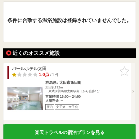
条件に合致する温浴施設は登録されていませんでした。
近くのオススメ施設
パールホテル太田
お気に入
りに追加
1.0点
/ 1 件
群馬県 / 太田市飯田町
太田駅132m
・東武伊勢崎線太田駅南口から徒歩1分
営業時間 16:00～24:00
入浴料金 ～
宿泊
女子旅・女子会
楽天トラベルの宿泊プランを見る