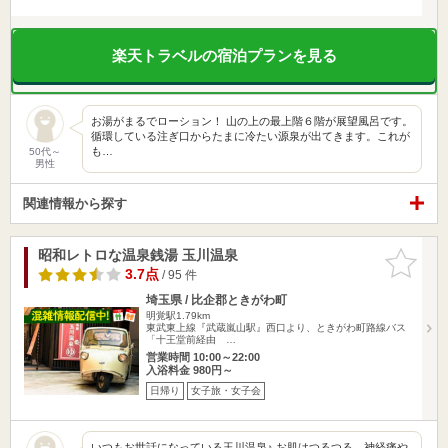
楽天トラベルの宿泊プランを見る
お湯がまるでローション！ 山の上の最上階６階が展望風呂です。
循環している注ぎ口からたまに冷たい源泉が出てきます。これが
も…
50代～
男性
関連情報から探す
昭和レトロな温泉銭湯 玉川温泉
お気に入
りに追加
3.7点
/ 95 件
埼玉県 / 比企郡ときがわ町
明覚駅1.79km
東武東上線『武蔵嵐山駅』西口より、ときがわ町路線バス
「十王堂前経由 …
営業時間 10:00～22:00
入浴料金 980円～
日帰り
女子旅・女子会
いつもお世話になっている玉川温泉♪ お肌はつるつる。神経痛や