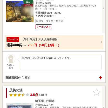
小俣駅1.41km
東武桐生線『新桐生』駅からおりひめバス広沢線下り25
分。バス停「ゆら…
営業時間 6:00～23:00
入浴料金 800円～
日帰り
女子旅・女子会
クーポンあり
【平日限定】大人入泉料割引
クーポン
通常
800円
→
750円（50円お得！）
風呂の中の石の椅子が気に入っています。
50代～
男性
関連情報から探す
茂美の湯
お気に入
りに追加
3.5点
/ 40 件
埼玉県 / 行田市
行田市駅2.07km
吹上駅より「産業道路」下車徒歩15分東北自動車道加須IC