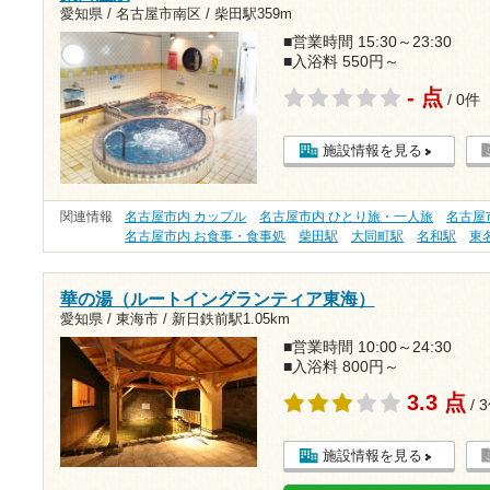
愛知県 / 名古屋市南区 /
柴田駅359m
■営業時間 15:30～23:30
■入浴料 550円～
- 点
/ 0件
施設情報を見る
関連情報
名古屋市内 カップル
名古屋市内 ひとり旅・一人旅
名古屋
名古屋市内 お食事・食事処
柴田駅
大同町駅
名和駅
東
華の湯（ルートイングランティア東海）
愛知県 / 東海市 /
新日鉄前駅1.05km
■営業時間 10:00～24:30
■入浴料 800円～
3.3 点
/ 
施設情報を見る