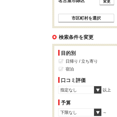
名古屋市緑区
変更
市区町村を選択
検索条件を変更
目的別
日帰り / 立ち寄り
宿泊
口コミ評価
指定なし
以上
予算
下限なし
～