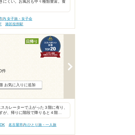
きにくい。お風呂も中々種類豊富。食
市内 女子旅・女子会
駅
港区役所駅
日帰り
>
90件
お気に入りに追加
はエスカレーターで上がった３階に有り、
すが、帰りに階段で降りると４階…
OK
名古屋市内 ひとり旅・一人旅