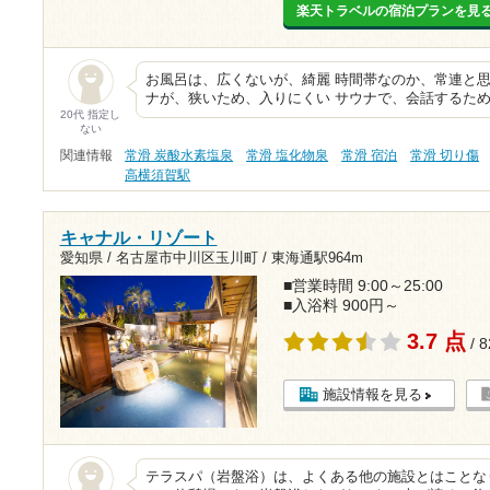
楽天トラベルの宿泊プランを見
お風呂は、広くないが、綺麗 時間帯なのか、常連と
ナが、狭いため、入りにくい サウナで、会話するため
20代 指定し
ない
関連情報
常滑 炭酸水素塩泉
常滑 塩化物泉
常滑 宿泊
常滑 切り傷
高横須賀駅
キャナル・リゾート
愛知県 / 名古屋市中川区玉川町 /
東海通駅964m
■営業時間 9:00～25:00
■入浴料 900円～
3.7 点
/ 
施設情報を見る
テラスパ（岩盤浴）は、よくある他の施設とはことな