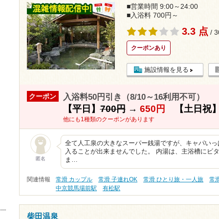
■営業時間 9:00～24:00
■入浴料 700円～
3.3 点
/ 
クーポンあり
施設情報を見る
入浴料50円引き（8/10～16利用不可）
クーポン
【平日】
700円
→
650円
【土日祝
他にも1種類のクーポンがあります
全て人工泉の大きなスーパー銭湯ですが、キャパいっ
入ることが出来ませんでした。 内湯は、主浴槽にビ
匿名
ま…
関連情報
常滑 カップル
常滑 子連れOK
常滑 ひとり旅・一人旅
常
中京競馬場前駅
有松駅
柴田温泉