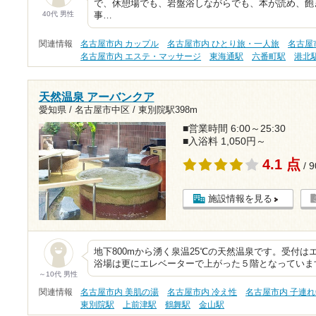
で、休憩場でも、岩盤浴しながらでも、本が読め、飽
40代 男性
事…
関連情報
名古屋市内 カップル
名古屋市内 ひとり旅・一人旅
名古屋
名古屋市内 エステ・マッサージ
東海通駅
六番町駅
港北
天然温泉 アーバンクア
愛知県 / 名古屋市中区 /
東別院駅398m
■営業時間 6:00～25:30
■入浴料 1,050円～
4.1 点
/ 
施設情報を見る
地下800mから湧く泉温25℃の天然温泉です。受付
浴場は更にエレベーターで上がった５階となっていま
～10代 男性
関連情報
名古屋市内 美肌の湯
名古屋市内 冷え性
名古屋市内 子連れ
東別院駅
上前津駅
鶴舞駅
金山駅