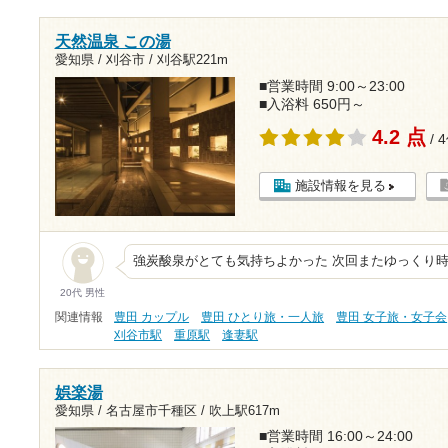
天然温泉 この湯
愛知県 / 刈谷市 /
刈谷駅221m
■営業時間 9:00～23:00
■入浴料 650円～
4.2 点
/ 
施設情報を見る
強炭酸泉がとても気持ちよかった 次回またゆっくり
20代 男性
関連情報
豊田 カップル
豊田 ひとり旅・一人旅
豊田 女子旅・女子会
刈谷市駅
重原駅
逢妻駅
娯楽湯
愛知県 / 名古屋市千種区 /
吹上駅617m
■営業時間 16:00～24:00