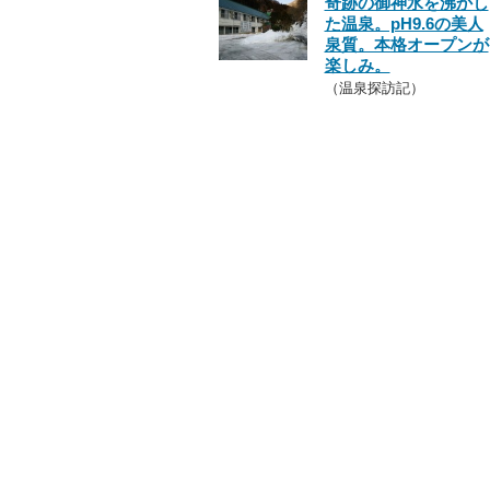
奇跡の御神水を沸かし
た温泉。pH9.6の美人
泉質。本格オープンが
楽しみ。
（温泉探訪記）