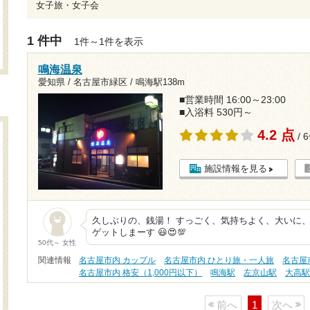
女子旅・女子会
1 件中
1件～1件を表示
鳴海温泉
愛知県 / 名古屋市緑区 /
鳴海駅138m
■営業時間 16:00～23:00
■入浴料 530円～
4.2 点
/ 
施設情報を見る
久しぶりの、銭湯！ すっごく、気持ちよく、大いに、
ゲットしまーす 😃😍💯
50代～ 女性
関連情報
名古屋市内 カップル
名古屋市内 ひとり旅・一人旅
名古屋
名古屋市内 格安（1,000円以下）
鳴海駅
左京山駅
大高
前へ
1
次へ