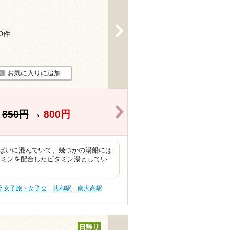
>
30件
お気に入りに追加
>
】
850円
→
800円
ぱいに混んでいて、幾つかの湯船には
タミンを配合したビタミン湯としてい
滑 女子旅・女子会
共和駅
南大高駅
日帰り