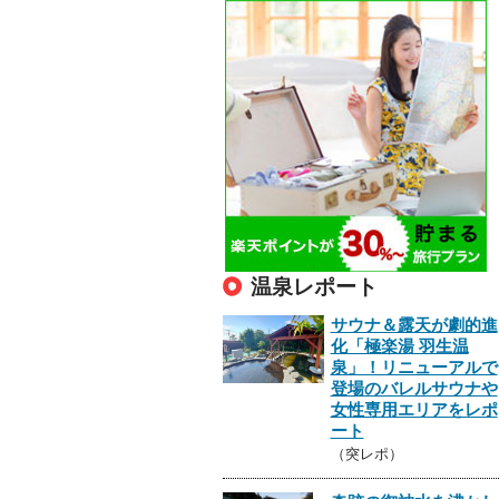
温泉レポート
サウナ＆露天が劇的進
化「極楽湯 羽生温
泉」！リニューアルで
登場のバレルサウナや
女性専用エリアをレポ
ート
（突レポ）