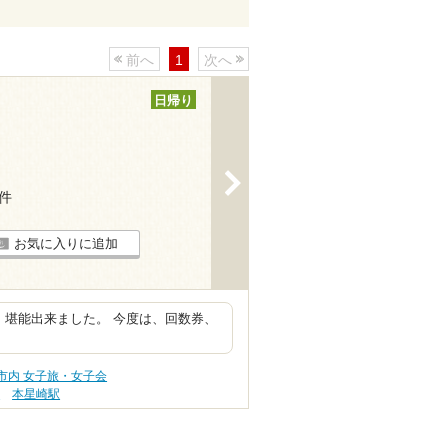
前へ
1
次へ
日帰り
>
6件
お気に入りに追加
 堪能出来ました。 今度は、回数券、
市内 女子旅・女子会
駅
本星崎駅