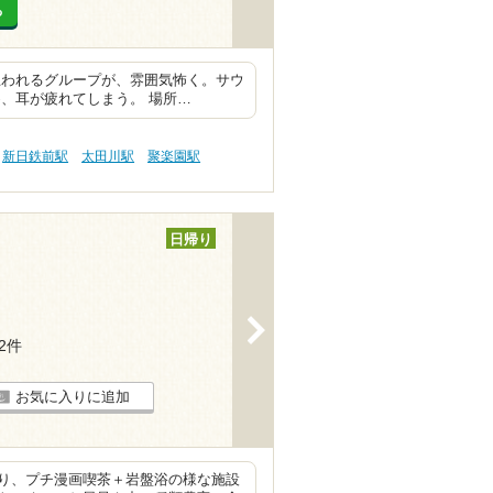
る
思われるグループが、雰囲気怖く。サウ
、耳が疲れてしまう。 場所…
新日鉄前駅
太田川駅
聚楽園駅
日帰り
>
82件
お気に入りに追加
り、プチ漫画喫茶＋岩盤浴の様な施設