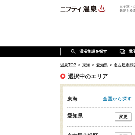
女子旅・
銭湯を検
温浴施設を探す
電
温泉TOP
>
東海
>
愛知県
>
名古屋市緑
選択中のエリア
全国から探す
東海
愛知県
変更