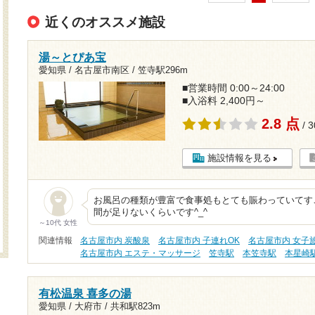
近くのオススメ施設
湯～とぴあ宝
愛知県 / 名古屋市南区 /
笠寺駅296m
■営業時間 0:00～24:00
■入浴料 2,400円～
2.8 点
/ 
施設情報を見る
お風呂の種類が豊富で食事処もとても賑わっていてす
間が足りないくらいです^_^
～10代 女性
関連情報
名古屋市内 炭酸泉
名古屋市内 子連れOK
名古屋市内 女子
名古屋市内 エステ・マッサージ
笠寺駅
本笠寺駅
本星崎
有松温泉 喜多の湯
愛知県 / 大府市 /
共和駅823m