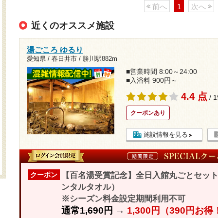
前へ
1
次へ
近くのオススメ施設
湯ごころ ゆるり
愛知県 / 春日井市 /
勝川駅882m
■営業時間 8:00～24:00
■入浴料 900円～
4.4 点
/ 
クーポンあり
施設情報を見る
【百名湯受賞記念】全日入館丸ごとセット
クーポン
ンタルタオル）
※シーズン料金設定期間利用不可
通常
1,690円
→
1,300円（390円お得