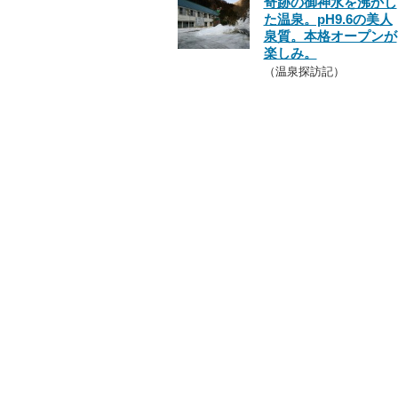
奇跡の御神水を沸かし
た温泉。pH9.6の美人
泉質。本格オープンが
楽しみ。
（温泉探訪記）