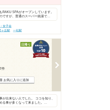
RAKU SPAがオープンしています。
のですが、普通のスーパー銭湯で…
旅・女子会
星ヶ丘駅
一社駅
日帰り
>
37件
お気に入りに追加
事が出来ない人でした。 ココを知り、
める事が多くなって来ました。…