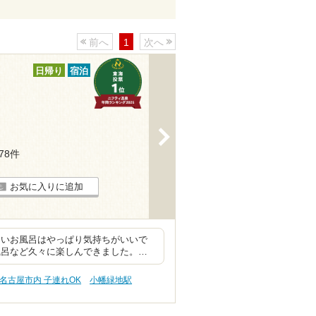
前へ
1
次へ
日帰り
宿泊
>
278件
お気に入りに追加
きいお風呂はやっぱり気持ちがいいで
風呂など久々に楽しんできました。…
名古屋市内 子連れOK
小幡緑地駅