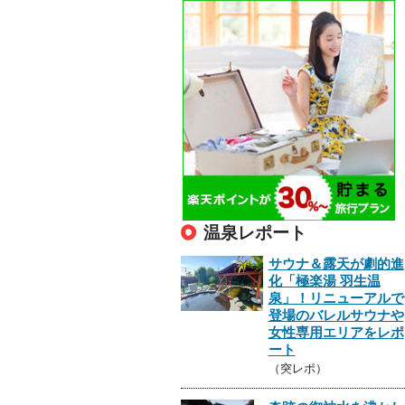
温泉レポート
サウナ＆露天が劇的進
化「極楽湯 羽生温
泉」！リニューアルで
登場のバレルサウナや
女性専用エリアをレポ
ート
（突レポ）