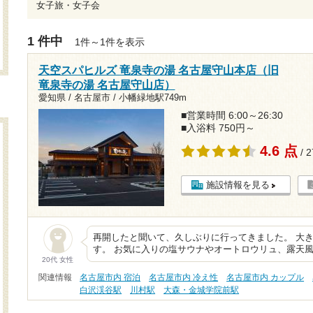
女子旅・女子会
1 件中
1件～1件を表示
天空スパヒルズ 竜泉寺の湯 名古屋守山本店（旧
竜泉寺の湯 名古屋守山店）
愛知県 / 名古屋市 /
小幡緑地駅749m
■営業時間 6:00～26:30
■入浴料 750円～
4.6 点
/ 
施設情報を見る
再開したと聞いて、久しぶりに行ってきました。 大
す。 お気に入りの塩サウナやオートロウリュ、露天
20代 女性
関連情報
名古屋市内 宿泊
名古屋市内 冷え性
名古屋市内 カップル
白沢渓谷駅
川村駅
大森・金城学院前駅