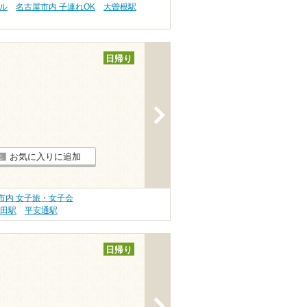
ル
名古屋市内 子連れOK
大曽根駅
日帰り
>
お気に入りに追加
市内 女子旅・女子会
飯田駅
平安通駅
日帰り
>