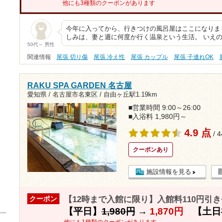
他にも3種類のクーポンがあります
今年に入ってから、行きつけの風呂屋はここになりまし
しみは、妻と週に何度か行く温泉という生活。 いえ
50代～ 男性
関連情報
尾張 切り傷
尾張 冷え性
尾張 カップル
尾張 子連れOK
RAKU SPA GARDEN 名古屋
愛知県 / 名古屋市名東区 /
自由ヶ丘駅1.19km
■営業時間 9:00～26:00
■入浴料 1,980円～
4.9 点
/ 
クーポンあり
施設情報を見る
【12時まで入館に限り】入館料110円引
クーポン
【平日】
1,980円
→
1,870円
【土日