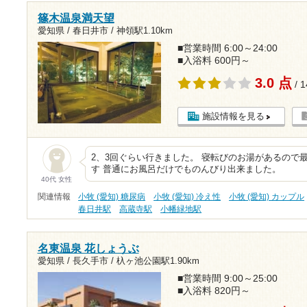
篠木温泉満天望
愛知県 / 春日井市 /
神領駅1.10km
■営業時間 6:00～24:00
■入浴料 600円～
3.0 点
/ 
施設情報を見る
2、3回ぐらい行きました。 寝転びのお湯があるので
す 普通にお風呂だけでものんびり出来ました。
40代 女性
関連情報
小牧 (愛知) 糖尿病
小牧 (愛知) 冷え性
小牧 (愛知) カップル
春日井駅
高蔵寺駅
小幡緑地駅
名東温泉 花しょうぶ
愛知県 / 長久手市 /
杁ヶ池公園駅1.90km
■営業時間 9:00～25:00
■入浴料 820円～