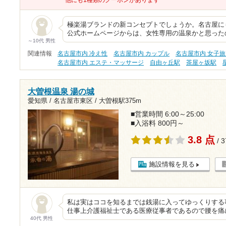
他にも1種類のクーポンがあります
極楽湯ブランドの新コンセプトでしょうか。名古屋にも
公式ホームページからは、女性専用の温泉かと思った
～10代 男性
関連情報
名古屋市内 冷え性
名古屋市内 カップル
名古屋市内 女子
名古屋市内 エステ・マッサージ
自由ヶ丘駅
茶屋ヶ坂駅
大曽根温泉 湯の城
愛知県 / 名古屋市東区 /
大曽根駅375m
■営業時間 6:00～25:00
■入浴料 800円～
3.8 点
/ 
施設情報を見る
私は実はココを知るまでは銭湯に入ってゆっくりする
仕事上介護福祉士である医療従事者であるので腰を痛
40代 男性