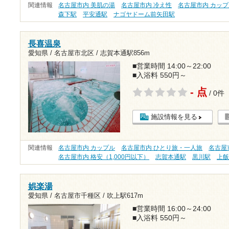
関連情報
名古屋市内 美肌の湯
名古屋市内 冷え性
名古屋市内 カップ
森下駅
平安通駅
ナゴヤドーム前矢田駅
長喜温泉
愛知県 / 名古屋市北区 /
志賀本通駅856m
■営業時間 14:00～22:00
■入浴料 550円～
- 点
/ 0件
施設情報を見る
関連情報
名古屋市内 カップル
名古屋市内 ひとり旅・一人旅
名古屋
名古屋市内 格安（1,000円以下）
志賀本通駅
黒川駅
上
娯楽湯
愛知県 / 名古屋市千種区 /
吹上駅617m
■営業時間 16:00～24:00
■入浴料 550円～