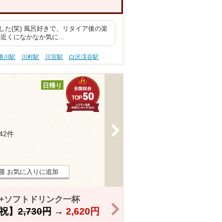
た(笑) 風呂好きで、リタイア後の楽
の近くになかなか気に…
勝川駅
川村駅
川宮駅
白沢渓谷駅
日帰り
>
442件
お気に入りに追加
き+ソフトドリンク一杯
>
祝】
2,730円
→
2,620円