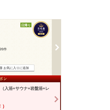
日帰り
>
199件
お気に入りに追加
（入浴+サウナ+岩盤浴+レ
>
！）