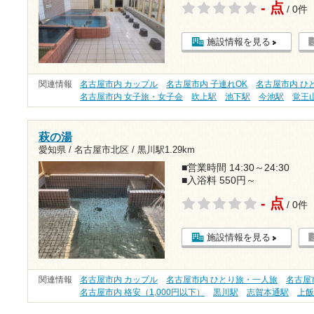
- 点
/ 0件
施設情報を見る
関連情報
名古屋市内 カップル
名古屋市内 子連れOK
名古屋市内 ひ
名古屋市内 女子旅・女子会
吹上駅
池下駅
今池駅
覚王
萩の湯
愛知県 / 名古屋市北区 /
黒川駅1.29km
■営業時間 14:30～24:30
■入浴料 550円～
- 点
/ 0件
施設情報を見る
関連情報
名古屋市内 カップル
名古屋市内 ひとり旅・一人旅
名古屋
名古屋市内 格安（1,000円以下）
黒川駅
志賀本通駅
上