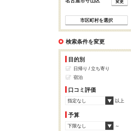
名古屋市守山区
変更
市区町村を選択
検索条件を変更
目的別
日帰り / 立ち寄り
宿泊
口コミ評価
指定なし
以上
予算
下限なし
～