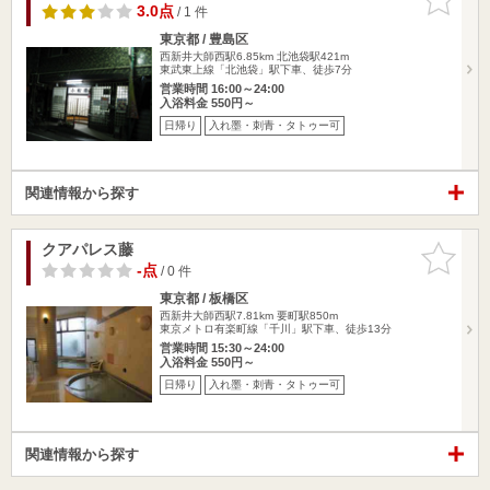
りに追加
3.0点
/ 1 件
東京都 / 豊島区
西新井大師西駅6.85km
北池袋駅421m
東武東上線「北池袋」駅下車、徒歩7分
営業時間 16:00～24:00
入浴料金 550円～
日帰り
入れ墨・刺青・タトゥー可
関連情報から探す
クアパレス藤
お気に入
りに追加
-点
/ 0 件
東京都 / 板橋区
西新井大師西駅7.81km
要町駅850m
東京メトロ有楽町線「千川」駅下車、徒歩13分
営業時間 15:30～24:00
入浴料金 550円～
日帰り
入れ墨・刺青・タトゥー可
関連情報から探す