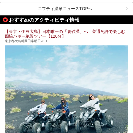
この記事では、東京都内にある24時間営業のサウナの中か
また、終電を逃してしまい、「このまま朝までゆっくりでき
ら、特におすすめしたい施設14選をご紹介します。
ニフティ温泉ニュースTOPへ
る場所があれば」と探した経験がある人も多いのではないで
宿泊可能な施設もピックアップしているので、ぜひチェック
しょうか。
してみてください。
おすすめのアクティビティ情報
そこで本記事では、東京でおすすめのスーパー銭湯を、目的
別に厳選した30施設からご紹介します。
【東京・伊豆大島】日本唯一の「裏砂漠」へ！普通免許で楽しむ
24時間営業で宿泊できる施設や、1,000円以下で楽しめる安
四輪バギー絶景ツアー【120分】
い施設、デートや休日レジャーにもぴったりなエンタメ要素
が充実した施設など、利用のシーンに合わせて参考にしてく
東京都大島町岡田字助田28-1
ださい。