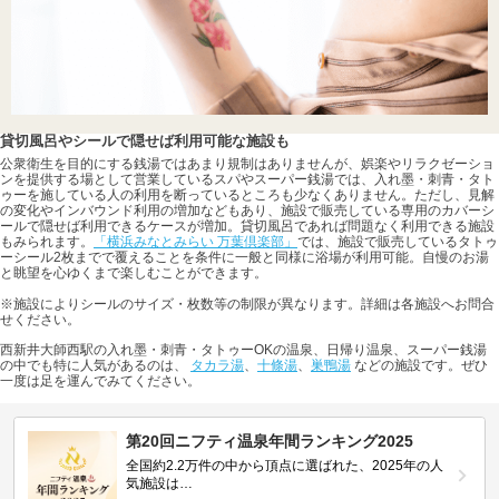
貸切風呂やシールで隠せば利用可能な施設も
公衆衛生を目的にする銭湯ではあまり規制はありませんが、娯楽やリラクゼーショ
ンを提供する場として営業しているスパやスーパー銭湯では、入れ墨・刺青・タト
ゥーを施している人の利用を断っているところも少なくありません。ただし、見解
の変化やインバウンド利用の増加などもあり、施設で販売している専用のカバーシ
ールで隠せば利用できるケースが増加。貸切風呂であれば問題なく利用できる施設
もみられます。
「横浜みなとみらい 万葉倶楽部」
では、施設で販売しているタトゥ
ーシール2枚までで覆えることを条件に一般と同様に浴場が利用可能。自慢のお湯
と眺望を心ゆくまで楽しむことができます。
※施設によりシールのサイズ・枚数等の制限が異なります。詳細は各施設へお問合
せください。
西新井大師西駅の入れ墨・刺青・タトゥーOKの温泉、日帰り温泉、スーパー銭湯
の中でも特に人気があるのは、
タカラ湯
、
十條湯
、
巣鴨湯
などの施設です。ぜひ
一度は足を運んでみてください。
第20回ニフティ温泉年間ランキング2025
全国約2.2万件の中から頂点に選ばれた、2025年の人
気施設は…