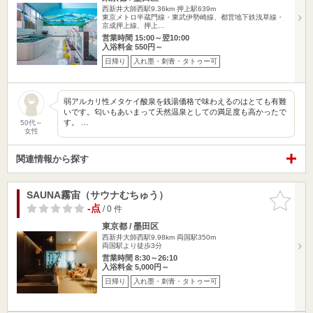
西新井大師西駅9.36km
押上駅639m
東京メトロ半蔵門線・東武伊勢崎線、都営地下鉄浅草線・
京成押上線、押上…
営業時間 15:00～翌10:00
入浴料金 550円～
日帰り
入れ墨・刺青・タトゥー可
弱アルカリ性メタケイ酸泉を銭湯価格で味わえるのはとても有難
いです。匂いもあいまって天然温泉としての満足度も高かったで
す。 …
50代～
女性
関連情報から探す
SAUNA霧宙（サウナむちゅう）
お気に入
りに追加
-点
/ 0 件
東京都 / 墨田区
西新井大師西駅9.98km
両国駅350m
両国駅より徒歩3分
営業時間 8:30～26:10
入浴料金 5,000円～
日帰り
入れ墨・刺青・タトゥー可