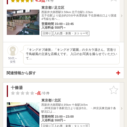
4.5点
/ 4 件
東京都 / 足立区
西新井大師西駅3.58km
北千住駅1.22km
北千住駅より徒歩約20分中央環状線 千住新橋出口より国道
4号線を南へ…
営業時間 15:00～22:45
入浴料金 550円～
日帰り
入れ墨・刺青・タトゥー可
「キングオブ縁側」「キングオブ庭園」のタカラ湯さん、宮造り
千鳥破風の立派な店構えです。 入口のお写真を撮らせていただい
て…
50代～
女性
関連情報から探す
十條湯
お気に入
りに追加
-点
/ 0 件
東京都 / 北区
西新井大師西駅4.95km
十条駅345m
・JR埼京線十条駅北口より徒歩5分。 ・JR京浜東北線十条
駅北口よ…
営業時間 15:00～23:00
入浴料金 550円～
日帰り
入れ墨・刺青・タトゥー可