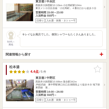
東京都 / 中央区
西新井大師西駅10.10km
小伝馬町駅104m
東京メトロ日比谷線「小伝馬町」４番出口から徒歩３分
営業時間 15:00～23:00
入浴料金 550円～
日帰り
入れ墨・刺青・タトゥー可
キレイなお風呂でした。個別シャワーもたくさんありました。
50代～
男性
関連情報から探す
松本湯
お気に入
りに追加
4.4点
/ 5 件
東京都 / 中野区
西新井大師西駅10.68km
落合駅342m
JR総武線 東中野駅東口出口左側階段より徒歩８分 地下鉄
東西線 落…
営業時間 14:00～24:00
入浴料金 550円～
日帰り
入れ墨・刺青・タトゥー可