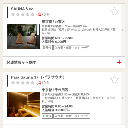
SAUNA＆co
お気に入
りに追加
-点
/ 0 件
東京都 / 台東区
西新井大師西駅8.72km
蔵前駅196m
都営浅草線『蔵前』駅 A4出口 徒歩3分 都営大江戸線『蔵
前』駅 …
営業時間 6:30～25:00
入浴料金 6,000円～
日帰り
入れ墨・刺青・タトゥー可
関連情報から探す
Para Sauna 37（パラサウナ）
お気に入
りに追加
-点
/ 0 件
東京都 / 千代田区
西新井大師西駅8.82km
末広町駅105m
・御徒町駅より徒歩5分 ・秋葉原駅より徒歩7分 ・末広町
駅より徒…
営業時間 0:00～24:00
入浴料金 33,000円～
日帰り
入れ墨・刺青・タトゥー可