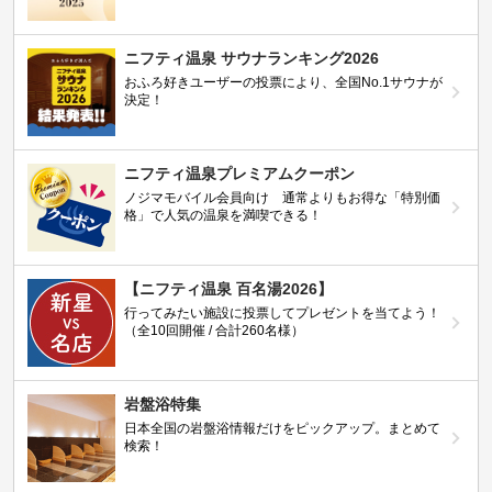
ニフティ温泉 サウナランキング2026
おふろ好きユーザーの投票により、全国No.1サウナが
決定！
ニフティ温泉プレミアムクーポン
ノジマモバイル会員向け 通常よりもお得な「特別価
格」で人気の温泉を満喫できる！
【ニフティ温泉 百名湯2026】
行ってみたい施設に投票してプレゼントを当てよう！
（全10回開催 / 合計260名様）
岩盤浴特集
日本全国の岩盤浴情報だけをピックアップ。まとめて
検索！