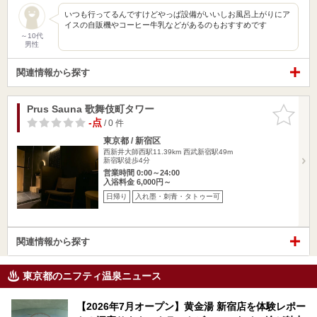
いつも行ってるんですけどやっぱ設備がいいしお風呂上がりにア
イスの自販機やコーヒー牛乳などがあるのもおすすめです
～10代
男性
関連情報から探す
Prus Sauna 歌舞伎町タワー
お気に入
りに追加
-点
/ 0 件
東京都 / 新宿区
西新井大師西駅11.39km
西武新宿駅49m
新宿駅徒歩4分
営業時間 0:00～24:00
入浴料金 6,000円～
日帰り
入れ墨・刺青・タトゥー可
関連情報から探す
東京都のニフティ温泉ニュース
【2026年7月オープン】黄金湯 新宿店を体験レポー