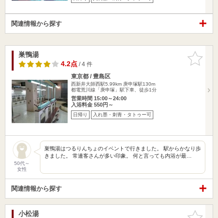
関連情報から探す
巣鴨湯
お気に入
りに追加
4.2点
/ 4 件
東京都 / 豊島区
西新井大師西駅5.99km
庚申塚駅130m
都電荒川線「庚申塚」駅下車、徒歩1分
営業時間 15:00～24:00
入浴料金 550円～
日帰り
入れ墨・刺青・タトゥー可
巣鴨湯はつるりんちょのイベントで行きました。 駅からかなり歩
きました。 常連客さんが多い印象。 何と言っても内浴が最…
50代～
女性
関連情報から探す
小松湯
お気に入