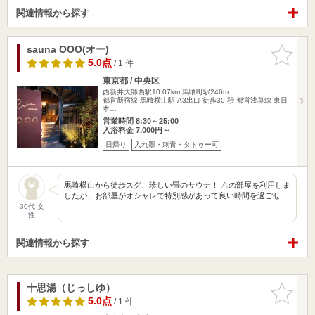
関連情報から探す
sauna OOO(オー)
お気に入
りに追加
5.0点
/ 1 件
東京都 / 中央区
西新井大師西駅10.07km
馬喰町駅246m
都営新宿線 馬喰横山駅 A3出口 徒歩30 秒 都営浅草線 東日
本…
営業時間 8:30～25:00
入浴料金 7,000円～
日帰り
入れ墨・刺青・タトゥー可
馬喰横山から徒歩スグ、珍しい畳のサウナ！ △の部屋を利用しま
したが、お部屋がオシャレで特別感があって良い時間を過ごせ…
30代 女
性
関連情報から探す
十思湯（じっしゆ）
お気に入
りに追加
5.0点
/ 1 件