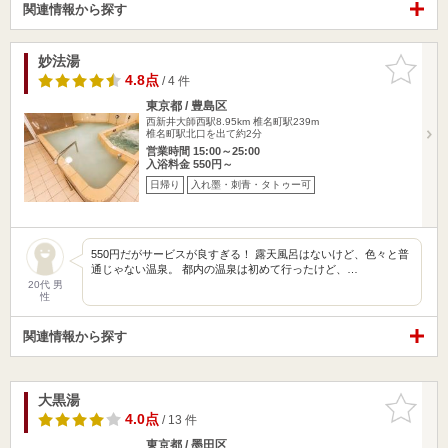
関連情報から探す
妙法湯
お気に入
りに追加
4.8点
/ 4 件
東京都 / 豊島区
西新井大師西駅8.95km
椎名町駅239m
椎名町駅北口を出て約2分
営業時間 15:00～25:00
入浴料金 550円～
日帰り
入れ墨・刺青・タトゥー可
550円だがサービスが良すぎる！ 露天風呂はないけど、色々と普
通じゃない温泉。 都内の温泉は初めて行ったけど、…
20代 男
性
関連情報から探す
大黒湯
お気に入
りに追加
4.0点
/ 13 件
東京都 / 墨田区