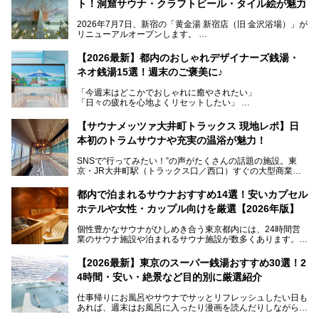
ト！洞窟サウナ・クラフトビール・タイル絵が魅力
2026年7月7日、新宿の「黄金湯 新宿店（旧 金沢浴場）」が
リニューアルオープンします。
レトロでノスタルジックなタイル絵はそのまま、昔からここ
【2026最新】都内のおしゃれデザイナーズ銭湯・
を知る地元の人にも、新しく足を運んでくれる人にも愛され
ネオ銭湯15選！週末のご褒美に♪
る、今の時代の"銭湯"として生まれ変わりました。洞窟のよ
うなユニークなサウナ、自家醸造のクラフトビールが飲める
「今週末はどこかでおしゃれに癒やされたい」
ビアバーなど、新しく登場したスポットも併せて紹介しま
「日々の疲れを心地よくリセットしたい」
す。充実した設備があるのに、基本の入浴料が銭湯価格の5
──そんなときにおすすめなのが、今、都内で大きなブーム
50円というのも嬉しすぎます！
となっている新しいスタイルの銭湯です。
【サウナメッツァ大井町トラックス 現地レポ】日
本初のトラムサウナや充実の温浴が魅力！
最近、SNSやメディアで「デザイナーズ銭湯」や「ネオ銭
湯」という言葉をよく耳にしませんか？
SNSで“行ってみたい！”の声がたくさんの話題の施設。東
京・JR大井町駅（トラックス口／西口）すぐの大型商業施
本記事では、そもそもこれらがどんな銭湯なのか、その気に
設・大井町 トラックスに、2026年3月28日、「サウナメッ
なる違いを分かりやすく解説！さらに、都内で絶対に外せな
ツァ大井町トラックス」がニューオープン。施設の様子をレ
いおしゃれな名店15選を、おすすめの順番で一挙にご紹介
都内で泊まれるサウナおすすめ14選！安いカプセル
ポ―トします。
します。
ホテルや女性・カップル向けを厳選【2026年版】
個性豊かなサウナがひしめき合う東京都内には、24時間営
業のサウナ施設や泊まれるサウナ施設が数多くあります。
終電を逃した深夜の利用に限らず、時間を気にしないサウナ
を旅の目的とする「サ旅」や自分へのご褒美のための宿泊な
【2026最新】東京のスーパー銭湯おすすめ30選！2
ど、自分の好きなタイミングで好きなだけサ活ができるのが
4時間・安い・絶景など目的別に厳選紹介
魅力です。
仕事帰りにお風呂やサウナでサッとリフレッシュしたい日も
最近では、男性専用施設だけでなく、カップルや女性に嬉し
あれば、週末はお風呂に入ったり漫画を読んだりしながら一
い個室サウナも増えてきました。
日中ダラダラ過ごしたい日もあると思います。