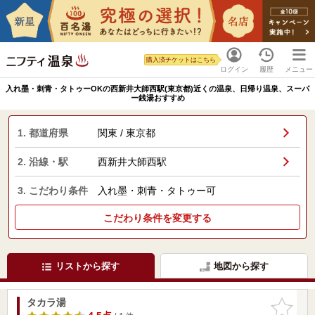
購入済チケットはこちら
ログイン
履歴
メニュー
入れ墨・刺青・タトゥーOKの西新井大師西駅(東京都)近くの温泉、日帰り温泉、スーパ
ー銭湯おすすめ
1. 都道府県
関東 / 東京都
2. 沿線・駅
西新井大師西駅
3. こだわり条件
入れ墨・刺青・タトゥー可
こだわり条件を変更する
リストから探す
地図から探す
タカラ湯
お気に入
りに追加