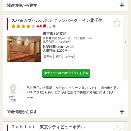
関連情報から探す
スパ＆カプセルホテル グランパーク・イン北千住
お気に入
りに追加
4.0点
/ 1 件
東京都 / 足立区
西新井大師西駅4.87km
北千住駅354m
北千住駅より徒歩5分
営業時間 0:00～24:00
入浴料金 1,200円～
日帰り
宿泊
ホテル
楽天トラベルの宿泊プランを見る
男性専用の大浴場、女性はシャワー２室のみです。湯の出が悪い
バスタブ1室もあります(笑) 近所での男性大浴場は評価は良い
よ…
50代～
女性
関連情報から探す
Ｔａｂｉｓｔ 東京シティビューホテル
お気に入