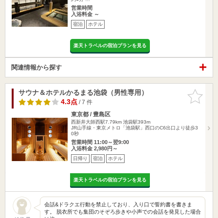
営業時間
入浴料金 ～
宿泊
ホテル
楽天トラベルの宿泊プランを見る
関連情報から探す
サウナ＆ホテルかるまる池袋（男性専用）
お気に入
りに追加
4.3点
/ 7 件
東京都 / 豊島区
西新井大師西駅7.79km
池袋駅393m
JR山手線・東京メトロ「池袋駅」西口のC6出口より徒歩3
0秒
営業時間 11:00～翌9:00
入浴料金 2,980円～
日帰り
宿泊
ホテル
楽天トラベルの宿泊プランを見る
会話&ドラクエ行動を禁止しており、入り口で誓約書を書きま
す。 脱衣所でも集団のそぞろ歩きや小声での会話を発見した場合