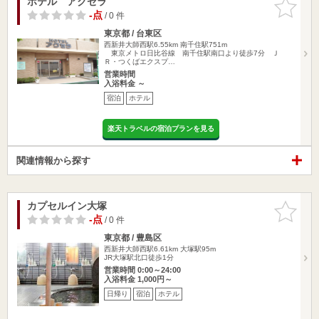
ホテル アクセラ
お気に入
りに追加
-点
/ 0 件
東京都 / 台東区
西新井大師西駅6.55km
南千住駅751m
東京メトロ日比谷線 南千住駅南口より徒歩7分 Ｊ
Ｒ・つくばエクスプ…
営業時間
入浴料金 ～
宿泊
ホテル
楽天トラベルの宿泊プランを見る
関連情報から探す
カプセルイン大塚
お気に入
りに追加
-点
/ 0 件
東京都 / 豊島区
西新井大師西駅6.61km
大塚駅95m
JR大塚駅北口徒歩1分
営業時間 0:00～24:00
入浴料金 1,000円～
日帰り
宿泊
ホテル