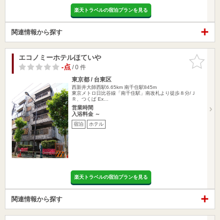
楽天トラベルの宿泊プランを見る
関連情報から探す
エコノミーホテルほていや
お気に入
りに追加
-点
/ 0 件
東京都 / 台東区
西新井大師西駅6.65km
南千住駅845m
東京メトロ日比谷線「南千住駅」南改札より徒歩８分/Ｊ
Ｒ、つくば Ex…
営業時間
入浴料金 ～
宿泊
ホテル
楽天トラベルの宿泊プランを見る
関連情報から探す