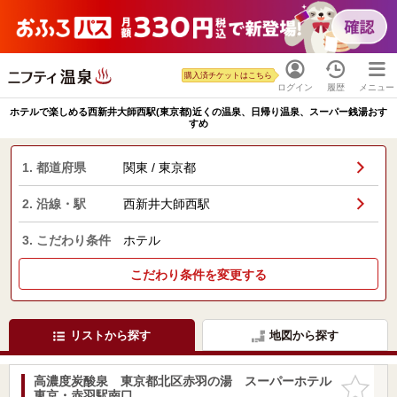
購入済チケットはこちら
ログイン
履歴
メニュー
ホテルで楽しめる西新井大師西駅(東京都)近くの温泉、日帰り温泉、スーパー銭湯おす
すめ
1. 都道府県
関東 / 東京都
2. 沿線・駅
西新井大師西駅
3. こだわり条件
ホテル
こだわり条件を変更する
リストから探す
地図から探す
高濃度炭酸泉 東京都北区赤羽の湯 スーパーホテル
お気に入
東京・赤羽駅南口
りに追加