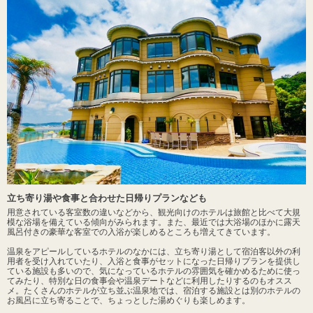
立ち寄り湯や食事と合わせた日帰りプランなども
用意されている客室数の違いなどから、観光向けのホテルは旅館と比べて大規
模な浴場を備えている傾向がみられます。また、最近では大浴場のほかに露天
風呂付きの豪華な客室での入浴が楽しめるところも増えてきています。
温泉をアピールしているホテルのなかには、立ち寄り湯として宿泊客以外の利
用者を受け入れていたり、入浴と食事がセットになった日帰りプランを提供し
ている施設も多いので、気になっているホテルの雰囲気を確かめるために使っ
てみたり、特別な日の食事会や温泉デートなどに利用したりするのもオスス
メ。たくさんのホテルが立ち並ぶ温泉地では、宿泊する施設とは別のホテルの
お風呂に立ち寄ることで、ちょっとした湯めぐりも楽しめます。