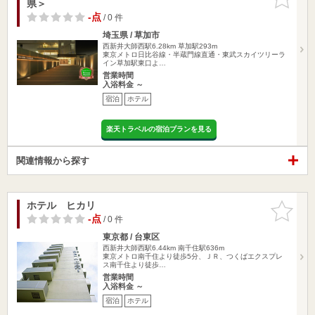
県＞
りに追加
-点
/ 0 件
埼玉県 / 草加市
西新井大師西駅6.28km
草加駅293m
東京メトロ日比谷線・半蔵門線直通・東武スカイツリーラ
イン草加駅東口よ…
営業時間
入浴料金 ～
宿泊
ホテル
楽天トラベルの宿泊プランを見る
関連情報から探す
ホテル ヒカリ
お気に入
りに追加
-点
/ 0 件
東京都 / 台東区
西新井大師西駅6.44km
南千住駅636m
東京メトロ南千住より徒歩5分、ＪＲ、つくばエクスプレ
ス南千住より徒歩…
営業時間
入浴料金 ～
宿泊
ホテル