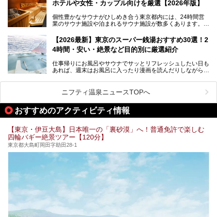
ホテルや女性・カップル向けを厳選【2026年版】
個性豊かなサウナがひしめき合う東京都内には、24時間営
業のサウナ施設や泊まれるサウナ施設が数多くあります。
終電を逃した深夜の利用に限らず、時間を気にしないサウナ
を旅の目的とする「サ旅」や自分へのご褒美のための宿泊な
【2026最新】東京のスーパー銭湯おすすめ30選！2
ど、自分の好きなタイミングで好きなだけサ活ができるのが
4時間・安い・絶景など目的別に厳選紹介
魅力です。
仕事帰りにお風呂やサウナでサッとリフレッシュしたい日も
最近では、男性専用施設だけでなく、カップルや女性に嬉し
あれば、週末はお風呂に入ったり漫画を読んだりしながら一
い個室サウナも増えてきました。
日中ダラダラ過ごしたい日もあると思います。
この記事では、東京都内にある24時間営業のサウナの中か
また、終電を逃してしまい、「このまま朝までゆっくりでき
ら、特におすすめしたい施設14選をご紹介します。
ニフティ温泉ニュースTOPへ
る場所があれば」と探した経験がある人も多いのではないで
宿泊可能な施設もピックアップしているので、ぜひチェック
しょうか。
してみてください。
おすすめのアクティビティ情報
そこで本記事では、東京でおすすめのスーパー銭湯を、目的
別に厳選した30施設からご紹介します。
【東京・伊豆大島】日本唯一の「裏砂漠」へ！普通免許で楽しむ
24時間営業で宿泊できる施設や、1,000円以下で楽しめる安
四輪バギー絶景ツアー【120分】
い施設、デートや休日レジャーにもぴったりなエンタメ要素
が充実した施設など、利用のシーンに合わせて参考にしてく
東京都大島町岡田字助田28-1
ださい。