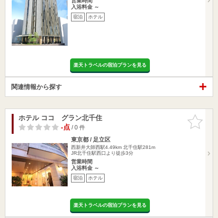
営業時間
入浴料金 ～
宿泊
ホテル
楽天トラベルの宿泊プランを見る
関連情報から探す
ホテル ココ グラン北千住
お気に入
りに追加
-点
/ 0 件
東京都 / 足立区
西新井大師西駅4.49km
北千住駅281m
JR北千住駅西口より徒歩3分
営業時間
入浴料金 ～
宿泊
ホテル
楽天トラベルの宿泊プランを見る