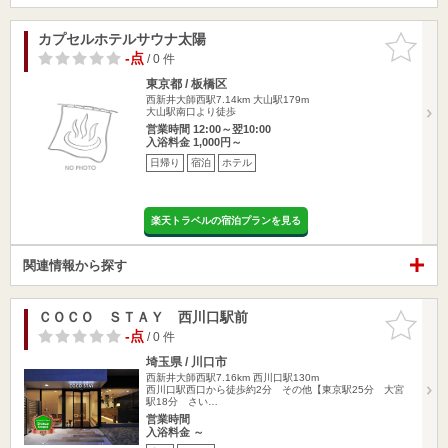
カプセルホテルサウナ太陽
お気に入
りに追加
-点
/ 0 件
東京都 / 板橋区
西新井大師西駅7.14km
大山駅179m
大山駅南口より徒歩
営業時間 12:00～翌10:00
入浴料金 1,000円～
日帰り
宿泊
ホテル
楽天トラベルの宿泊プランを見る
関連情報から探す
ＣＯＣＯ ＳＴＡＹ 西川口駅前
お気に入
りに追加
-点
/ 0 件
埼玉県 / 川口市
西新井大師西駅7.16km
西川口駅130m
西川口駅西口から徒歩約2分 その他【東京駅25分 大宮
駅18分 さい…
営業時間
入浴料金 ～