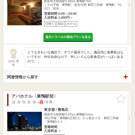
西新井大師西駅5.95km
巣鴨駅76m
ＪＲ山手線 巣鴨駅 徒歩30秒 都営三田線 巣鴨駅 A1
出口 徒歩…
営業時間 0:00～24:00
入浴料金 1,400円～
日帰り
宿泊
ホテル
楽天トラベルの宿泊プランを見る
とてもきれいな施設で、サウナ最高でした。施設内に食事処はな
いですが、外出自由なので、外にいろんな飲食店がいっぱいある
ので、…
40代 男
性
関連情報から探す
アパホテル〈巣鴨駅前〉
お気に入
りに追加
-点
/ 0 件
東京都 / 豊島区
西新井大師西駅5.97km
巣鴨駅242m
JR山手線「巣鴨駅(正面口)」から徒歩２分 都営三田線
「巣鴨駅(Ａ４…
営業時間
入浴料金 ～