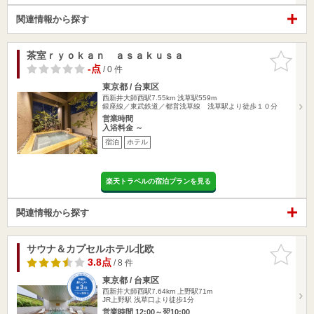
関連情報から探す
茶室ｒｙｏｋａｎ ａｓａｋｕｓａ
お気に入
りに追加
-点
/ 0 件
東京都 / 台東区
西新井大師西駅7.55km
浅草駅559m
銀座線／東武鉄道／都営浅草線 浅草駅より徒歩１０分
営業時間
入浴料金 ～
宿泊
ホテル
楽天トラベルの宿泊プランを見る
関連情報から探す
サウナ＆カプセルホテル北欧
お気に入
りに追加
3.8点
/ 8 件
東京都 / 台東区
西新井大師西駅7.64km
上野駅71m
JR上野駅 浅草口より徒歩1分
営業時間 12:00～翌10:00