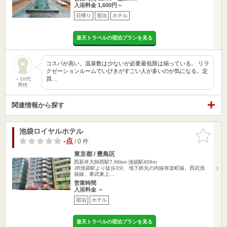
入浴料金 1,600円～
日帰り
宿泊
ホテル
楽天トラベルの宿泊プランを見る
コスパが高い。温泉数は少ないが必要最低限は揃っている。 リラ
クゼーションルームでいびきがすごい人が多いのが気になる。定
員…
～10代
男性
関連情報から探す
池袋ロイヤルホテル
お気に入
りに追加
-点
/ 0 件
東京都 / 豊島区
西新井大師西駅7.66km
池袋駅406m
JR池袋駅より徒歩3分、地下鉄丸の内線有楽町線、西武池
袋線、東武東上…
営業時間
入浴料金 ～
宿泊
ホテル
楽天トラベルの宿泊プランを見る