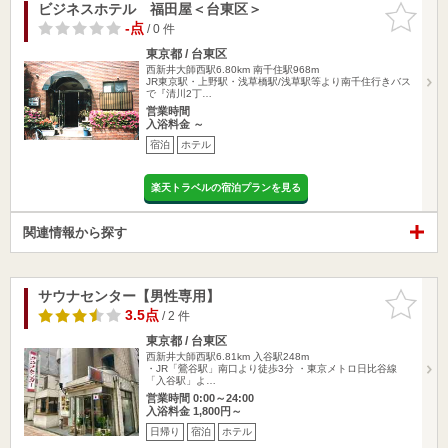
ビジネスホテル 福田屋＜台東区＞
お気に入
りに追加
-点
/ 0 件
東京都 / 台東区
西新井大師西駅6.80km
南千住駅968m
JR東京駅・上野駅・浅草橋駅/浅草駅等より南千住行きバス
で『清川2丁…
営業時間
入浴料金 ～
宿泊
ホテル
楽天トラベルの宿泊プランを見る
関連情報から探す
サウナセンター【男性専用】
お気に入
りに追加
3.5点
/ 2 件
東京都 / 台東区
西新井大師西駅6.81km
入谷駅248m
・JR「鶯谷駅」南口より徒歩3分 ・東京メトロ日比谷線
「入谷駅」よ…
営業時間 0:00～24:00
入浴料金 1,800円～
日帰り
宿泊
ホテル