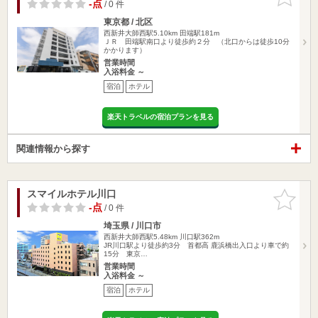
りに追加
-点
/ 0 件
東京都 / 北区
西新井大師西駅5.10km
田端駅181m
ＪＲ 田端駅南口より徒歩約２分 （北口からは徒歩10分
かかります）
営業時間
入浴料金 ～
宿泊
ホテル
楽天トラベルの宿泊プランを見る
関連情報から探す
スマイルホテル川口
お気に入
りに追加
-点
/ 0 件
埼玉県 / 川口市
西新井大師西駅5.48km
川口駅362m
JR川口駅より徒歩約3分 首都高 鹿浜橋出入口より車で約
15分 東京…
営業時間
入浴料金 ～
宿泊
ホテル