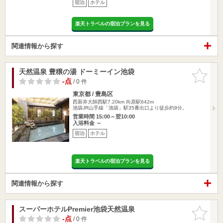
宿泊
ホテル
楽天トラベルの宿泊プランを見る
関連情報から探す
天然温泉 豊穣の湯 ドーミーイン池袋
お気に入
りに追加
-点
/ 0 件
東京都 / 豊島区
西新井大師西駅7.20km
向原駅642m
池袋JR山手線「池袋」駅35番出口より徒歩約9分。
営業時間 15:00～翌10:00
入浴料金 ～
宿泊
ホテル
楽天トラベルの宿泊プランを見る
関連情報から探す
スーパーホテルPremier池袋天然温泉
お気に入
りに追加
-点
/ 0 件