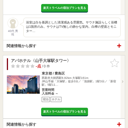
楽天トラベルの宿泊プランを見る
浴室は白を基調とした清潔感ある雰囲気。サウナ施設らしく浴槽
は1箇所のみ。サウナはTV無しの静かな室内。白樺の壁面とモニ
ター…
40代 男
性
関連情報から探す
アパホテル〈山手大塚駅タワー〉
お気に入
りに追加
-点
/ 0 件
東京都 / 豊島区
西新井大師西駅6.82km
大塚駅161m
JR山手線「大塚駅」徒歩3分／「池袋駅」1駅3分／「新宿
駅」5駅11…
営業時間
入浴料金 ～
宿泊
ホテル
楽天トラベルの宿泊プランを見る
関連情報から探す