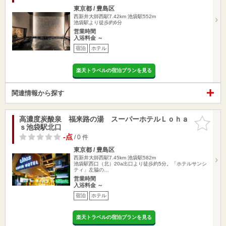
東京都 / 豊島区
西新井大師西駅7.42km
池袋駅552m
池袋駅より徒歩約6分
営業時間
入浴料金 ～
宿泊
ホテル
楽天トラベルの宿泊プランを見る
関連情報から探す
高濃度炭酸泉 福来路の湯 スーパーホテルＬｏｈａ
お気に入
ｓ池袋駅北口
りに追加
-点
/ 0 件
東京都 / 豊島区
西新井大師西駅7.45km
池袋駅582m
池袋駅西口（北）20a出口より徒歩約5分。「ホテルサンシ
ティ」左脇の…
営業時間
入浴料金 ～
宿泊
ホテル
楽天トラベルの宿泊プランを見る