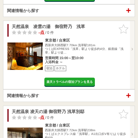
関連情報から探す
天然温泉 凌雲の湯 御宿野乃 浅草
お気に入
りに追加
-点
/ 0 件
東京都 / 台東区
西新井大師西駅7.70km
浅草駅181m
つくばEXPRESS「浅草」駅より徒歩約4分、銀座線「浅
草」駅より徒…
営業時間 15:00～翌10:00
入浴料金 ～
宿泊
ホテル
楽天トラベルの宿泊プランを見る
関連情報から探す
天然温泉 凌天の湯 御宿野乃 浅草別邸
お気に入
りに追加
-点
/ 0 件
東京都 / 台東区
西新井大師西駅7.72km
浅草駅238m
つくばエクスプレス線「浅草駅」A1出口(EV有り)より徒歩
約4分 …