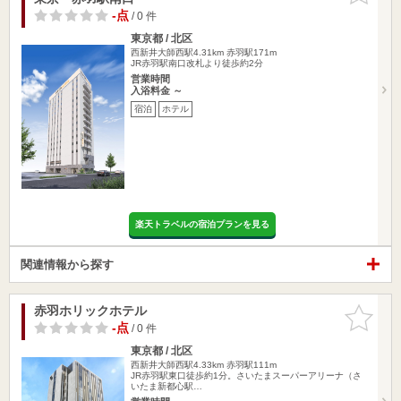
-点
/ 0 件
東京都 / 北区
西新井大師西駅4.31km
赤羽駅171m
JR赤羽駅南口改札より徒歩約2分
営業時間
入浴料金 ～
宿泊
ホテル
楽天トラベルの宿泊プランを見る
関連情報から探す
赤羽ホリックホテル
お気に入
りに追加
-点
/ 0 件
東京都 / 北区
西新井大師西駅4.33km
赤羽駅111m
JR赤羽駅東口徒歩約1分。さいたまスーパーアリーナ（さ
いたま新都心駅…