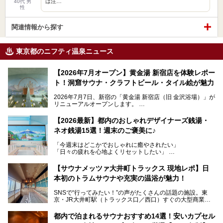
は注…
40代 男
性
関連情報から探す
東京都のニフティ温泉ニュース
【2026年7月オープン】黄金湯 新宿店を体験レポー
ト！洞窟サウナ・クラフトビール・タイル絵が魅力
2026年7月7日、新宿の「黄金湯 新宿店（旧 金沢浴場）」が
リニューアルオープンします。
レトロでノスタルジックなタイル絵はそのまま、昔からここ
【2026最新】都内のおしゃれデザイナーズ銭湯・
を知る地元の人にも、新しく足を運んでくれる人にも愛され
ネオ銭湯15選！週末のご褒美に♪
る、今の時代の"銭湯"として生まれ変わりました。洞窟のよ
うなユニークなサウナ、自家醸造のクラフトビールが飲める
「今週末はどこかでおしゃれに癒やされたい」
ビアバーなど、新しく登場したスポットも併せて紹介しま
「日々の疲れを心地よくリセットしたい」
す。充実した設備があるのに、基本の入浴料が銭湯価格の5
──そんなときにおすすめなのが、今、都内で大きなブーム
50円というのも嬉しすぎます！
となっている新しいスタイルの銭湯です。
【サウナメッツァ大井町トラックス 現地レポ】日
本初のトラムサウナや充実の温浴が魅力！
最近、SNSやメディアで「デザイナーズ銭湯」や「ネオ銭
湯」という言葉をよく耳にしませんか？
SNSで“行ってみたい！”の声がたくさんの話題の施設。東
京・JR大井町駅（トラックス口／西口）すぐの大型商業施
本記事では、そもそもこれらがどんな銭湯なのか、その気に
設・大井町 トラックスに、2026年3月28日、「サウナメッ
なる違いを分かりやすく解説！さらに、都内で絶対に外せな
ツァ大井町トラックス」がニューオープン。施設の様子をレ
いおしゃれな名店15選を、おすすめの順番で一挙にご紹介
都内で泊まれるサウナおすすめ14選！安いカプセル
ポ―トします。
します。