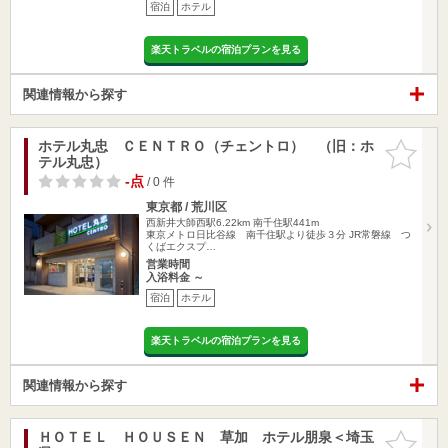
宿泊
ホテル
楽天トラベルの宿泊プランを見る
関連情報から探す
ホテル丸忠 ＣＥＮＴＲＯ（チェントロ） （旧：ホ
お気に入
テル丸忠）
りに追加
-点
/ 0 件
東京都 / 荒川区
西新井大師西駅6.22km
南千住駅441m
東京メトロ日比谷線 南千住駅より徒歩３分 JR常磐線 つ
くばエクスプ…
営業時間
入浴料金 ～
宿泊
ホテル
楽天トラベルの宿泊プランを見る
関連情報から探す
ＨＯＴＥＬ ＨＯＵＳＥＮ 草加 ホテル朋泉＜埼玉
お気に入