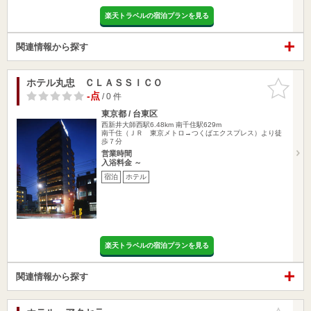
楽天トラベルの宿泊プランを見る
関連情報から探す
ホテル丸忠 ＣＬＡＳＳＩＣＯ
お気に入
りに追加
-点
/ 0 件
東京都 / 台東区
西新井大師西駅6.48km
南千住駅629m
南千住（ＪＲ 東京メトロ→つくばエクスプレス）より徒
歩７分
営業時間
入浴料金 ～
宿泊
ホテル
楽天トラベルの宿泊プランを見る
関連情報から探す