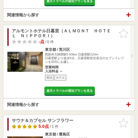
楽天トラベルの宿泊プランを見る
関連情報から探す
アルモントホテル日暮里（ＡＬＭＯＮＴ ＨＯＴＥ
お気に入
Ｌ ＮＩＰＰＯＲＩ）
りに追加
-点
/ 0 件
東京都 / 荒川区
西新井大師西駅5.93km
日暮里駅224m
日暮里駅より徒歩5分。日暮里駅前交差点のセブンイレブ
ンを目印にお越し…
営業時間
入浴料金 ～
宿泊
ホテル
楽天トラベルの宿泊プランを見る
関連情報から探す
サウナ＆カプセル サンフラワー
お気に入
りに追加
5.0点
/ 1 件
東京都 / 豊島区