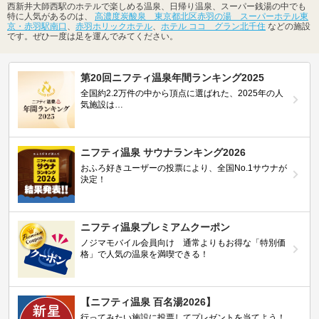
西新井大師西駅のホテルで楽しめる温泉、日帰り温泉、スーパー銭湯の中でも
特に人気があるのは、
高濃度炭酸泉 東京都北区赤羽の湯 スーパーホテル東
京・赤羽駅南口
、
赤羽ホリックホテル
、
ホテル ココ グラン北千住
などの施設
です。ぜひ一度は足を運んでみてください。
第20回ニフティ温泉年間ランキング2025
全国約2.2万件の中から頂点に選ばれた、2025年の人
気施設は…
ニフティ温泉 サウナランキング2026
おふろ好きユーザーの投票により、全国No.1サウナが
決定！
ニフティ温泉プレミアムクーポン
ノジマモバイル会員向け 通常よりもお得な「特別価
格」で人気の温泉を満喫できる！
【ニフティ温泉 百名湯2026】
行ってみたい施設に投票してプレゼントを当てよう！