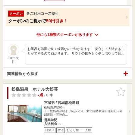
各ご利用コース割引
クーポン
クーポンのご提示で
50円引き！
他にも1種類のクーポンがあります
お風呂も清潔で良く綺麗なので助かります。 安心して入浴するこ
とができるので助かります。 サウナの数をもう少し増やして欲…
30代 女
性
関連情報から探す
松島温泉 ホテル大松荘
お気に入
りに追加
-点
/ 0 件
宮城県 / 宮城郡松島町
松島海岸駅60m
ＪＲ松島海岸駅より徒歩２分。東北自動車道仙台南IC～南
部道路～三陸自…
営業時間
入浴料金 ～
日帰り
宿泊
ひとり旅・一人旅