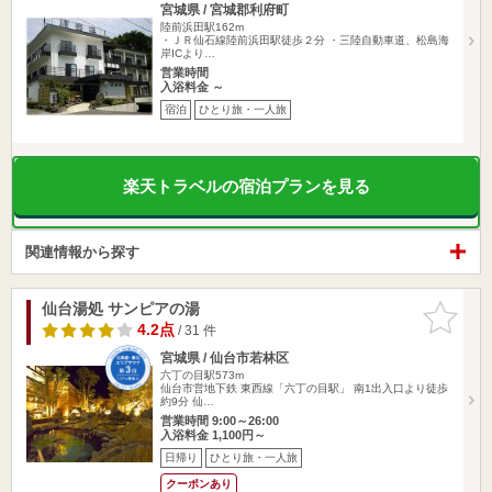
宮城県 / 宮城郡利府町
陸前浜田駅162m
・ＪＲ仙石線陸前浜田駅徒歩２分 ・三陸自動車道、松島海
岸ICより…
営業時間
入浴料金 ～
宿泊
ひとり旅・一人旅
楽天トラベルの宿泊プランを見る
関連情報から探す
仙台湯処 サンピアの湯
お気に入
りに追加
4.2点
/ 31 件
宮城県 / 仙台市若林区
六丁の目駅573m
仙台市営地下鉄 東西線「六丁の目駅」 南1出入口より徒歩
約9分 仙…
営業時間 9:00～26:00
入浴料金 1,100円～
日帰り
ひとり旅・一人旅
クーポンあり