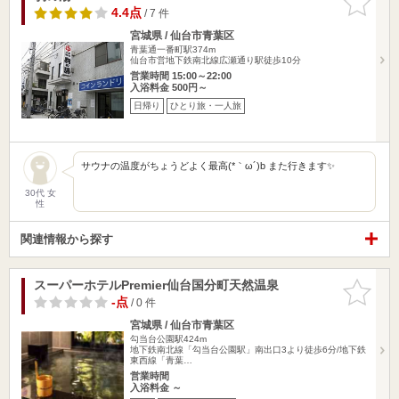
りに追加
4.4点
/ 7 件
宮城県 / 仙台市青葉区
青葉通一番町駅374m
仙台市営地下鉄南北線広瀬通り駅徒歩10分
営業時間 15:00～22:00
入浴料金 500円～
日帰り
ひとり旅・一人旅
サウナの温度がちょうどよく最高(*｀ω´)b また行きます✨
30代 女
性
関連情報から探す
スーパーホテルPremier仙台国分町天然温泉
お気に入
りに追加
-点
/ 0 件
宮城県 / 仙台市青葉区
勾当台公園駅424m
地下鉄南北線「勾当台公園駅」南出口3より徒歩6分/地下鉄
東西線「青葉…
営業時間
入浴料金 ～