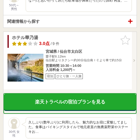
な?っと思い行ってみたら駐車場が満車だったので諦め 再度、…
50代～
男性
関連情報から探す
ホテル華乃湯
お気に入
りに追加
3.0点
/ 9 件
宮城県 / 仙台市太白区
愛子駅6.12km
仙台駅よりタクシー約30分仙台南ＩＣより車で約15分
営業時間 10:30～14:00
入浴料金 1,200円～
宿泊
ひとり旅・一人旅
楽天トラベルの宿泊プランを見る
久しぶり(数年ぶり)に利用したら、魅力的なお宿に変貌してまし
た。食事はバイキングスタイルで地元産直の無農薬野菜やステー
キお…
30代 女
性