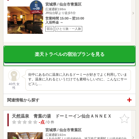
宮城県 / 仙台市青葉区
広瀬通駅198m
JR仙台駅より徒歩5分
営業時間 15:00～翌10:00
入浴料金 ～
宿泊
ひとり旅・一人旅
楽天トラベルの宿泊プランを見る
街中にあるのに温泉に入れるドーミーが好きでよく利用していま
す。温泉に入れるというだけでも素晴らしいのに、こんなにサー
ビスし…
40代 女
性
関連情報から探す
天然温泉 青葉の湯 ドーミーイン仙台ＡＮＮＥＸ
お気に入
りに追加
-点
/ 0 件
宮城県 / 仙台市青葉区
広瀬通駅192m
ＪＲ仙台駅より徒歩約6分 地下鉄広瀬通駅より徒歩約2分