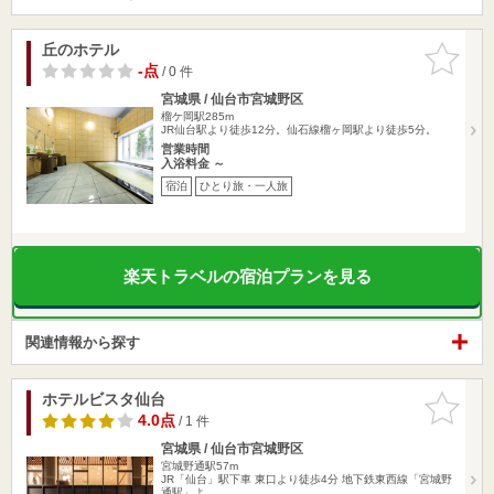
丘のホテル
お気に入
りに追加
-点
/ 0 件
宮城県 / 仙台市宮城野区
榴ケ岡駅285m
JR仙台駅より徒歩12分。仙石線榴ヶ岡駅より徒歩5分。
営業時間
入浴料金 ～
宿泊
ひとり旅・一人旅
楽天トラベルの宿泊プランを見る
関連情報から探す
ホテルビスタ仙台
お気に入
りに追加
4.0点
/ 1 件
宮城県 / 仙台市宮城野区
宮城野通駅57m
JR「仙台」駅下車 東口より徒歩4分 地下鉄東西線「宮城野
通駅」よ…