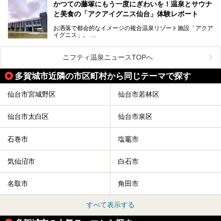
人気です。新幹線を使えば都心から1時間30分とアクセスも
今回はそんな旅館の中から、おすすめしたい5ヶ所の温泉を
かつての藤塚にもう一度にぎわいを！温泉とサウナ
よく、気軽に訪れやすい地方都市の1つです。
セレクトしてみました。うち3ヶ所はサウナも楽しめます。
と美食の「アクアイグニス仙台」体験レポート
今回は、仙台市内のおすすめスーパー銭湯をご紹介します。
お洒落で都会的なイメージの複合温泉リゾート施設「アクア
仙台牛タンなどを堪能するグルメ旅や、スポーツ観戦の遠征
イグニス」。
時などに利用しやすい温浴施設がたくさんありますよ。
関西空港や吉川美南（埼玉県）に続いて仙台市若林区に202
2年4月にオープンした「アクアイグニス仙台」は、日帰り
ニフティ温泉ニュースTOPへ
温泉の「藤塚の湯」、マルシェ リアン、和食「笠庵」、イ
タリアン「グリーチネ」、ベーカリー「マリアージュ ドゥ
多賀城市近隣の市区町村から同じテーマで探す
ファリーヌ」、スイーツの「コンフィチュール アッシュ」
と「ル ショコラ ドゥ アッシュ」、そしてカフェ「猿田彦珈
琲」と話題のお店が勢ぞろい！
仙台市宮城野区
仙台市若林区
この「アクアイグニス仙台」の魅力を探りにお出かけしてき
ました。
仙台市太白区
仙台市泉区
石巻市
塩竈市
気仙沼市
白石市
名取市
角田市
すべて表示する