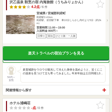
沢乙温泉 割烹の宿 内海旅館（うちみりょかん）
お気に入
りに追加
4.2点
/ 6 件
宮城県 / 宮城郡利府町
利府駅3.41km
利府駅、岩切駅下車 車10分しらかし内ICより5分（約2k
m）
営業時間 11:00～19:00
入浴料金 800円～
日帰り
宿泊
ひとり旅・一人旅
楽天トラベルの宿泊プランを見る
多賀城跡をウロウロ観光して冷えた身体を温めようと、近くにこ
の温泉を見つけて立ち寄ってみました｡ 年末年始は土日同様1,0…
50代～
女性
関連情報から探す
ホテル浦嶋荘
お気に入
りに追加
-点
/ 0 件