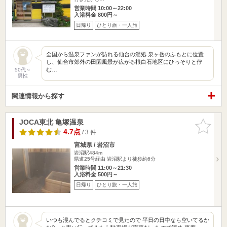
営業時間 10:00～22:00
入浴料金 800円～
日帰り
ひとり旅・一人旅
全国から温泉ファンが訪れる仙台の湯処 泉ヶ岳のふもとに位置
し、仙台市郊外の田園風景が広がる根白石地区にひっそりと佇
む…
50代～
男性
関連情報から探す
JOCA東北 亀塚温泉
お気に入
りに追加
4.7点
/ 3 件
宮城県 / 岩沼市
岩沼駅484m
県道25号経由 岩沼駅より徒歩約6分
営業時間 11:00～21:30
入浴料金 500円～
日帰り
ひとり旅・一人旅
いつも混んでるとクチコミで見たので 平日の日中なら空いてるか