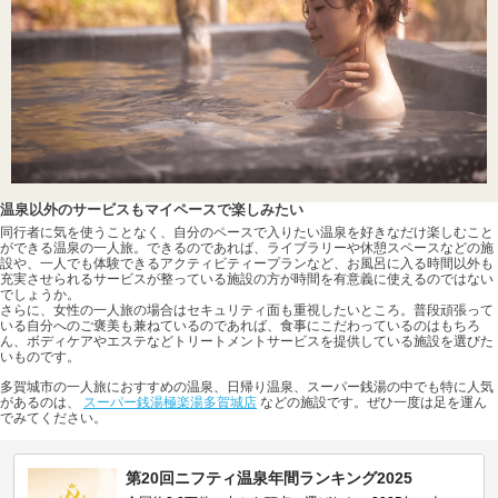
温泉以外のサービスもマイペースで楽しみたい
同行者に気を使うことなく、自分のペースで入りたい温泉を好きなだけ楽しむこと
ができる温泉の一人旅。できるのであれば、ライブラリーや休憩スペースなどの施
設や、一人でも体験できるアクティビティープランなど、お風呂に入る時間以外も
充実させられるサービスが整っている施設の方が時間を有意義に使えるのではない
でしょうか。
さらに、女性の一人旅の場合はセキュリティ面も重視したいところ。普段頑張って
いる自分へのご褒美も兼ねているのであれば、食事にこだわっているのはもちろ
ん、ボディケアやエステなどトリートメントサービスを提供している施設を選びた
いものです。
多賀城市の一人旅におすすめの温泉、日帰り温泉、スーパー銭湯の中でも特に人気
があるのは、
スーパー銭湯極楽湯多賀城店
などの施設です。ぜひ一度は足を運ん
でみてください。
第20回ニフティ温泉年間ランキング2025