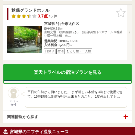
秋保グランドホテル
お気に入
りに追加
3.7点
/ 6 件
宮城県 / 仙台市太白区
愛子駅6.11km
宮城交通「秋保温泉行き」（仙台駅西口バスプール８番乗
り場ー覗き橋）約…
営業時間 10:00～15:00
入浴料金 1,200円～
日帰り
宿泊
ひとり旅・一人旅
楽天トラベルの宿泊プランを見る
平日の午前から伺いました。 まず新しい本館を3時まで使用でき
て、15時以降は別館が利用出来るとのこと。 1度外出しても…
50代～
女性
関連情報から探す
宮城県のニフティ温泉ニュース