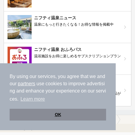
ニフティ温泉ニュース
温泉にもっと行きたくなる！お得な情報を掲載中
ニフティ温泉 おふろパス
温浴施設をお得に楽しめるサブスクリプションプラン
By using our services, you agree that we and
【ニフティライフスタイル株主優待のご案
our
partners
use cookies to improve advertisi
内】
ng and enhance your experience on our servi
株主優待制度で人気の温浴施設に行こう！対象施設が
拡充されました！
ces.
Learn more
OK
温泉TOP
東北
宮城県
多賀城市
【クーポンあり】一人旅におすすめの多賀城市の温泉、日帰り温泉、スーパー銭湯おすすめ
温浴施設を探す