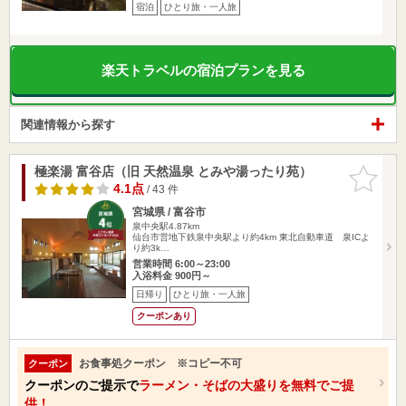
宿泊
ひとり旅・一人旅
楽天トラベルの宿泊プランを見る
関連情報から探す
極楽湯 富谷店（旧 天然温泉 とみや湯ったり苑）
お気に入
りに追加
4.1点
/ 43 件
宮城県 / 富谷市
泉中央駅4.87km
仙台市営地下鉄泉中央駅より約4km 東北自動車道 泉ICよ
り約3k…
営業時間 6:00～23:00
入浴料金 900円～
日帰り
ひとり旅・一人旅
クーポンあり
お食事処クーポン ※コピー不可
クーポン
クーポンのご提示で
ラーメン・そばの大盛りを無料でご提
供！