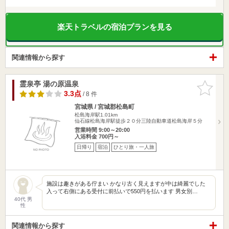
楽天トラベルの宿泊プランを見る
関連情報から探す
霊泉亭 湯の原温泉
お気に入
りに追加
3.3点
/ 8 件
宮城県 / 宮城郡松島町
松島海岸駅1.01km
仙石線松島海岸駅徒歩２０分三陸自動車道松島海岸５分
営業時間 9:00～20:00
入浴料金 700円～
日帰り
宿泊
ひとり旅・一人旅
施設は趣きがある佇まい かなり古く見えますが中は綺麗でした
入って右側にある受付に前払いで550円を払います 男女別…
40代 男
性
関連情報から探す