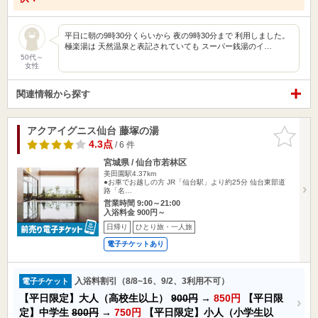
平日に朝の9時30分くらいから 夜の9時30分まで 利用しました。
極楽湯は 天然温泉と表記されていても スーパー銭湯のイ…
50代～
女性
関連情報から探す
アクアイグニス仙台 藤塚の湯
お気に入
りに追加
4.3点
/ 6 件
宮城県 / 仙台市若林区
美田園駅4.37km
●お車でお越しの方 JR「仙台駅」より約25分 仙台東部道
路「名…
営業時間 9:00～21:00
入浴料金 900円～
日帰り
ひとり旅・一人旅
電子チケットあり
入浴料割引（8/8~16、9/2、3利用不可）
電子チケット
【平日限定】大人（高校生以上）
900円
→
850円
【平日限
定】中学生
800円
→
750円
【平日限定】小人（小学生以