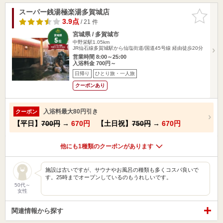
スーパー銭湯極楽湯多賀城店
お気に入
りに追加
3.9点
/ 21 件
宮城県 / 多賀城市
中野栄駅1.05km
JR仙石線多賀城駅から仙塩街道/国道45号線 経由徒歩20分
営業時間 8:00～25:00
入浴料金 700円～
日帰り
ひとり旅・一人旅
クーポンあり
入浴料最大80円引き
クーポン
【平日】
700円
→
670円
【土日祝】
750円
→
670円
他にも1種類のクーポンがあります
施設は古いですが、サウナやお風呂の種類も多くコスパ良いで
す。25時までオープンしているのもうれしいです。
50代～
女性
関連情報から探す