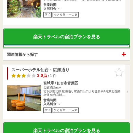
営業時間
入浴料金 ～
宿泊
ひとり旅・一人旅
楽天トラベルの宿泊プランを見る
関連情報から探す
スーパーホテル仙台・広瀬通り
お気に入
りに追加
3.0点
/ 1 件
宮城県 / 仙台市青葉区
広瀬通駅94m
地下鉄南北線 広瀬通り駅西口出口より徒歩約1分東北自動
車道 仙台宮城…
営業時間
入浴料金 ～
宿泊
ひとり旅・一人旅
楽天トラベルの宿泊プランを見る