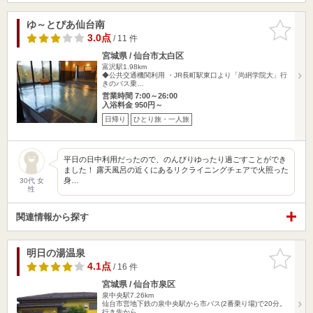
ゆ～とぴあ仙台南
お気に入
りに追加
3.0点
/ 11 件
宮城県 / 仙台市太白区
富沢駅1.98km
◆公共交通機関利用 ・JR長町駅東口より「尚絅学院大」行
きのバス乗…
営業時間 7:00～26:00
入浴料金 950円～
日帰り
ひとり旅・一人旅
平日の日中利用だったので、のんびりゆったり過ごすことができ
ました！ 露天風呂の近くにあるリクライニングチェアで火照った
身…
30代 女
性
関連情報から探す
明日の湯温泉
お気に入
りに追加
4.1点
/ 16 件
宮城県 / 仙台市泉区
泉中央駅7.26km
仙台市営地下鉄の泉中央駅から市バス(2番乗り場)で20分。
行き先から…