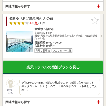
関連情報から探す
名取ゆりあげ温泉 輪りんの宿
お気に入
りに追加
4.0点
/ 1 件
宮城県 / 名取市
美田園駅3.55km
国道4号線を名取市役所交差点から東へ約9分。 仙台東部道
路（有料）…
営業時間 10:00～20:00
入浴料金 600円～
日帰り
宿泊
ひとり旅・一人旅
楽天トラベルの宿泊プランを見る
令和２年にOPENした新しい施設なので 綺麗で良かったです
鍵付きロッカーが大きいので １月の厚手のコートもゆとりで入
れら…
50代～
女性
関連情報から探す