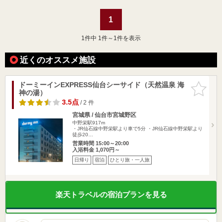
1
1
件中 1件～1件を表示
近くのオススメ施設
ドーミーインEXPRESS仙台シーサイド（天然温泉 海
お気に入
神の湯）
りに追加
3.5点
/ 2 件
宮城県 / 仙台市宮城野区
中野栄駅917m
・JR仙石線中野栄駅より車で5分 ・JR仙石線中野栄駅より
徒歩20…
営業時間 15:00～20:00
入浴料金 1,070円～
日帰り
宿泊
ひとり旅・一人旅
楽天トラベルの宿泊プランを見る