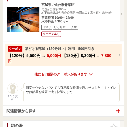
宮城県 / 仙台市青葉区
勾当台公園駅385m
地下鉄南北線勾当台公園駅 公園出口2 真っ直ぐ徒歩4分
営業時間 10:00～24:00
入浴料金 4,300円～
日帰り
ひとり旅・一人旅
クーポンあり
ほどける部屋（120分以上）利用 500円引き
クーポン
【120分】
5,500円
→
5,000円
【180分】
8,300円
→
7,800
円
他にも3種類のクーポンがあります
個室サウナなのでとても有意義な時間を過ごせました！！トイレ
やお部屋も綺麗で凄く快適でした！
20代 女
性
関連情報から探す
駒の湯
お気に入