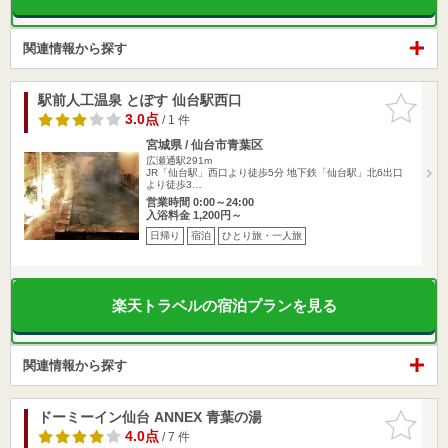
関連情報から探す
駅前人工温泉 とぽす 仙台駅西口
お気に入
りに追加
3.0点
/ 1 件
宮城県 / 仙台市青葉区
広瀬通駅291m
JR「仙台駅」西口より徒歩5分 地下鉄「仙台駅」北6出口
より徒歩3…
営業時間 0:00～24:00
入浴料金 1,200円～
日帰り
宿泊
ひとり旅・一人旅
楽天トラベルの宿泊プランを見る
関連情報から探す
ドーミーイン仙台 ANNEX 青葉の湯
お気に入
りに追加
4.0点
/ 7 件