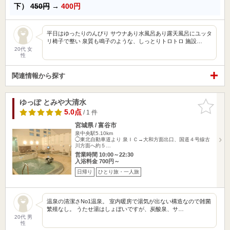
下）
450円
→
400円
平日はゆったりのんびり サウナあり水風呂あり露天風呂にユッタ
リ椅子で整い 泉質も鳴子のような、しっとりトロトロ 施設…
20代 女
性
関連情報から探す
ゆっぽ とみや大清水
お気に入
りに追加
5.0点
/ 1 件
宮城県 / 富谷市
泉中央駅5.10km
◯東北自動車道より 泉ＩＣ→大和方面出口、国道４号線古
川方面へ約５…
営業時間 10:00～22:30
入浴料金 700円～
日帰り
ひとり旅・一人旅
温泉の清潔さNo1温泉。 室内暖房で湯気が出ない構造なので雑菌
繁殖なし。 うたせ湯はしょぼいですが、炭酸泉、サ…
20代 男
性