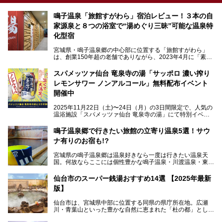
鳴子温泉「旅館すがわら」宿泊レビュー！３本の自
家源泉と８つの浴室で“湯めぐり三昧”可能な温泉特
化型宿
宮城県・鳴子温泉郷の中心部に位置する「旅館すがわら」
は、創業150年超の老舗でありながら、2023年4月に「素泊
まり専門の宿」としてリニューアルオープン。同時に温泉熱
を利用したサウナも新設され、温泉ファン・サウナ―双方に
スパメッツァ仙台 竜泉寺の湯「サッポロ 濃い搾り
注目のスポットです。
レモンサワー ノンアルコール」無料配布イベント
開催中
特筆すべきは、館内で完結する圧倒的な「湯めぐり」のバリ
2025年11月22日（土)〜24日（月）の3日間限定で、人気の
エーション。“温泉のデパート”・“東の横綱”と称される鳴子
温浴施設「スパメッツァ仙台 竜泉寺の湯」にて特別イベン
温泉郷の中でも、3本の異なる自家源泉を使い分けるその実
トを開催！居酒屋の手搾りサワーのような本格感が味わえる
力は折り紙付き。実際に宿泊した筆者が、“温泉”を中心にそ
「サッポロ 濃い搾りレモンサワー ノンアルコール」を無料
鳴子温泉郷で行きたい旅館の立寄り温泉5選！サウ
の全貌を詳細レビューします！
配布します。さらにSNS投稿で「サッポロ 濃い搾りグレフ
ナ有りのお宿も!?
ルサワー ノンアルコール」もプレゼント。湯上がりにぴっ
たりの一杯をぜひお楽しみください。
宮城県の鳴子温泉郷は温泉好きなら一度は行きたい温泉天
国。何故ならここには個性豊かな鳴子温泉・川渡温泉・東鳴
子温泉・中山平温泉・鬼首温泉という5つの温泉地があり、
硫黄泉、塩化物泉、硫酸塩泉、炭酸水素塩泉などと多様な泉
仙台市のスーパー銭湯おすすめ14選 【2025年最新
質がそろっているからです。
版】
ー
また共同浴場（日帰り温泉）だけでなく、嬉しいことに多く
仙台市は、宮城県中部に位置する同県の県庁所在地。広瀬
の旅館・ホテルも立ち寄り入浴に門戸を開いてくれていま
提供元：サッポロビール【PR】
川・青葉山といった豊かな自然に恵まれた「杜の都」として
す。
知られ、戦国武将・伊達政宗のお膝元として歴史ファンにも
この記事はサッポロビールのPRイベント告知記事です。