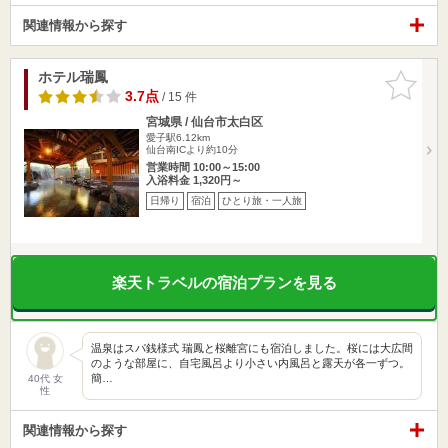
関連情報から探す
ホテル瑞鳳
お気に入
りに追加
3.7点
/ 15 件
宮城県 / 仙台市太白区
愛子駅6.12km
仙台南ICより約10分
営業時間 10:00～15:00
入浴料金 1,320円～
日帰り
宿泊
ひとり旅・一人旅
楽天トラベルの宿泊プランを見る
温泉はスパ銭様式 瑞鳳と桜離宮にも宿泊しました。桜には大広間
のような部屋に、自宅風呂より小さい内風呂と露天が各一ずつ。
簡…
40代 女
性
関連情報から探す