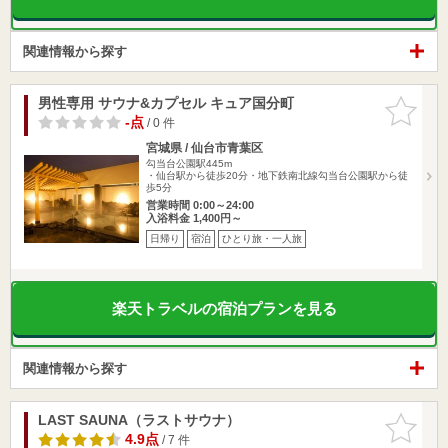
関連情報から探す
男性専用 サウナ&カプセル キュア国分町
お気に入
りに追加
-点
/ 0 件
宮城県 / 仙台市青葉区
勾当台公園駅445m
・仙台駅から徒歩20分・地下鉄南北線勾当台公園駅から徒
歩5分
営業時間 0:00～24:00
入浴料金 1,400円～
日帰り
宿泊
ひとり旅・一人旅
楽天トラベルの宿泊プランを見る
関連情報から探す
LAST SAUNA（ラストサウナ）
お気に入
りに追加
4.9点
/ 7 件