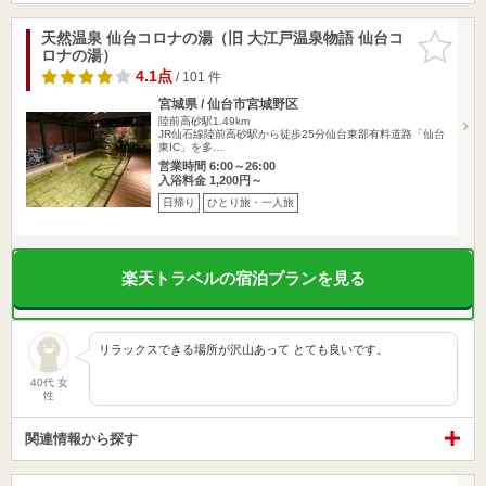
天然温泉 仙台コロナの湯（旧 大江戸温泉物語 仙台コ
お気に入
ロナの湯）
りに追加
4.1点
/ 101 件
宮城県 / 仙台市宮城野区
陸前高砂駅1.49km
JR仙石線陸前高砂駅から徒歩25分仙台東部有料道路「仙台
東IC」を多…
営業時間 6:00～26:00
入浴料金 1,200円～
日帰り
ひとり旅・一人旅
楽天トラベルの宿泊プランを見る
リラックスできる場所が沢山あって とても良いです。
40代 女
性
関連情報から探す