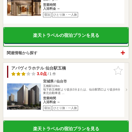
営業時間
入浴料金 ～
宿泊
ひとり旅・一人旅
楽天トラベルの宿泊プランを見る
関連情報から探す
アパヴィラホテル 仙台駅五橋
お気に入
りに追加
3.0点
/ 1 件
宮城県 / 仙台市
五橋駅328m
地下鉄五橋駅より徒歩2分または、仙台駅西口より徒歩8分
東北自動車道 …
営業時間
入浴料金 ～
宿泊
ひとり旅・一人旅
楽天トラベルの宿泊プランを見る