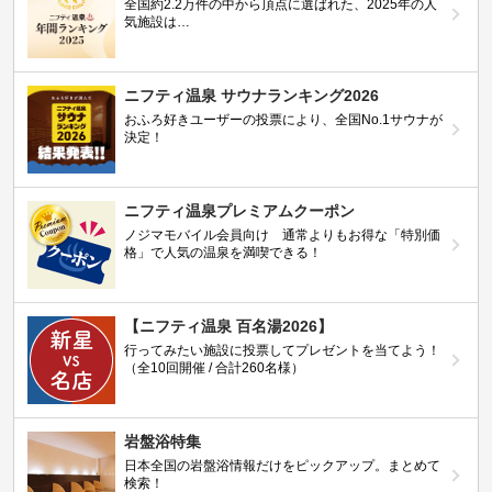
全国約2.2万件の中から頂点に選ばれた、2025年の人
気施設は…
ニフティ温泉 サウナランキング2026
おふろ好きユーザーの投票により、全国No.1サウナが
決定！
ニフティ温泉プレミアムクーポン
ノジマモバイル会員向け 通常よりもお得な「特別価
格」で人気の温泉を満喫できる！
【ニフティ温泉 百名湯2026】
行ってみたい施設に投票してプレゼントを当てよう！
（全10回開催 / 合計260名様）
岩盤浴特集
日本全国の岩盤浴情報だけをピックアップ。まとめて
検索！