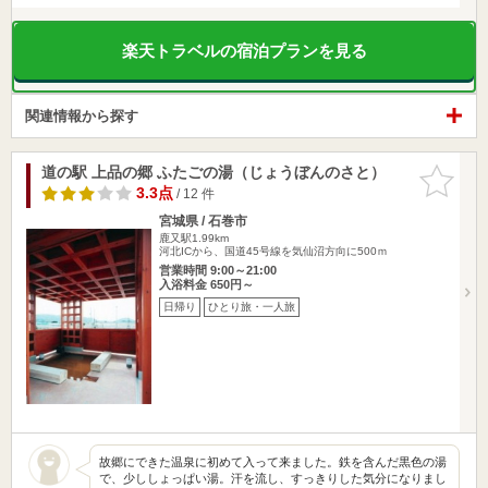
楽天トラベルの宿泊プランを見る
関連情報から探す
道の駅 上品の郷 ふたごの湯（じょうぼんのさと）
お気に入
りに追加
3.3点
/ 12 件
宮城県 / 石巻市
鹿又駅1.99km
河北ICから、国道45号線を気仙沼方向に500ｍ
営業時間 9:00～21:00
入浴料金 650円～
日帰り
ひとり旅・一人旅
故郷にできた温泉に初めて入って来ました。鉄を含んだ黒色の湯
で、少ししょっぱい湯。汗を流し、すっきりした気分になりまし