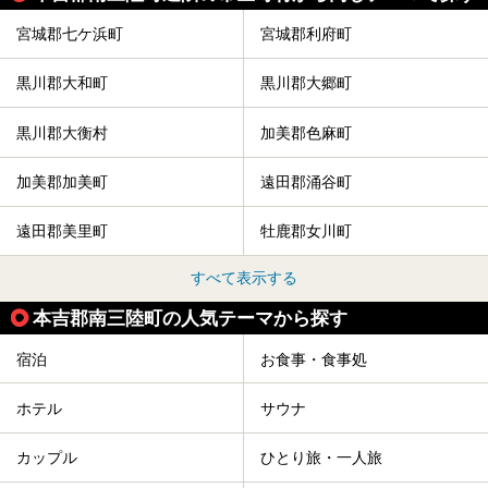
と「ル ショコラ ドゥ アッシュ」、そしてカフェ「猿田彦珈
琲」と話題のお店が勢ぞろい！
宮城郡七ケ浜町
宮城郡利府町
この「アクアイグニス仙台」の魅力を探りにお出かけしてき
ました。
黒川郡大和町
黒川郡大郷町
黒川郡大衡村
加美郡色麻町
加美郡加美町
遠田郡涌谷町
遠田郡美里町
牡鹿郡女川町
すべて表示する
本吉郡南三陸町の人気テーマから探す
宿泊
お食事・食事処
ホテル
サウナ
カップル
ひとり旅・一人旅