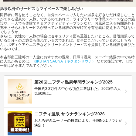
温泉以外のサービスもマイペースで楽しみたい
同行者に気を使うことなく、自分のペースで入りたい温泉を好きなだけ楽しむこと
ができる温泉の一人旅。できるのであれば、ライブラリーや休憩スペースなどの施
設や、一人でも体験できるアクティビティープランなど、お風呂に入る時間以外も
充実させられるサービスが整っている施設の方が時間を有意義に使えるのではない
でしょうか。
さらに、女性の一人旅の場合はセキュリティ面も重視したいところ。普段頑張って
いる自分へのご褒美も兼ねているのであれば、食事にこだわっているのはもちろ
ん、ボディケアやエステなどトリートメントサービスを提供している施設を選びた
いものです。
本吉郡南三陸町の一人旅におすすめの温泉、日帰り温泉、スーパー銭湯の中でも特
に人気があるのは、
KIKUTAN SAUNA（キクタンサウナ）
などの施設です。ぜひ
一度は足を運んでみてください。
第20回ニフティ温泉年間ランキング2025
全国約2.2万件の中から頂点に選ばれた、2025年の人
気施設は…
ニフティ温泉 サウナランキング2026
おふろ好きユーザーの投票により、全国No.1サウナが
決定！