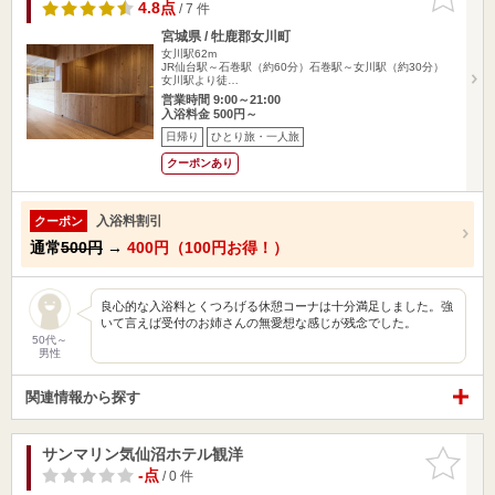
りに追加
4.8点
/ 7 件
宮城県 / 牡鹿郡女川町
女川駅62m
JR仙台駅～石巻駅（約60分）石巻駅～女川駅（約30分）
女川駅より徒…
営業時間 9:00～21:00
入浴料金 500円～
日帰り
ひとり旅・一人旅
クーポンあり
入浴料割引
クーポン
通常
500円
→
400円（100円お得！）
良心的な入浴料とくつろげる休憩コーナは十分満足しました。強
いて言えば受付のお姉さんの無愛想な感じが残念でした。
50代～
男性
関連情報から探す
サンマリン気仙沼ホテル観洋
お気に入
りに追加
-点
/ 0 件