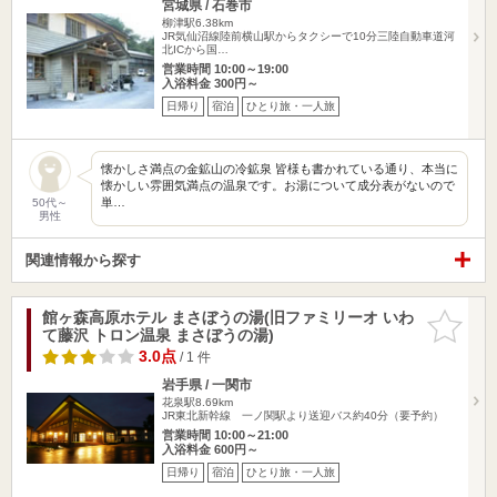
宮城県 / 石巻市
柳津駅6.38km
JR気仙沼線陸前横山駅からタクシーで10分三陸自動車道河
北ICから国…
営業時間 10:00～19:00
入浴料金 300円～
日帰り
宿泊
ひとり旅・一人旅
懐かしさ満点の金鉱山の冷鉱泉 皆様も書かれている通り、本当に
懐かしい雰囲気満点の温泉です。お湯について成分表がないので
単…
50代～
男性
関連情報から探す
館ヶ森高原ホテル まさぼうの湯(旧ファミリーオ いわ
お気に入
て藤沢 トロン温泉 まさぼうの湯)
りに追加
3.0点
/ 1 件
岩手県 / 一関市
花泉駅8.69km
JR東北新幹線 一ノ関駅より送迎バス約40分（要予約）
営業時間 10:00～21:00
入浴料金 600円～
日帰り
宿泊
ひとり旅・一人旅