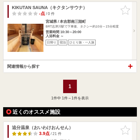
KIKUTAN SAUNA（キクタンサウナ）
お気に入
りに追加
-点
/ 0 件
宮城県 / 本吉郡南三陸町
BRT志津川駅で下車後、タクシー約10分～15分程度
営業時間 10:30～20:00
入浴料金 ～
日帰り
宿泊
ひとり旅・一人旅
関連情報から探す
1
1
件中 1件～1件を表示
近くのオススメ施設
追分温泉（おいわけおんせん）
お気に入
りに追加
3.9点
/ 21 件