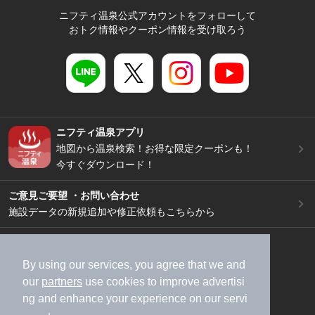
ニフティ温泉公式アカウントをフォローして
おトク情報やクーポン情報を受け取ろう
ニフティ温泉アプリ
地図から温泉検索！お得な限定クーポンも！
今すぐダウンロード！
ご意見ご要望 ・お問い合わせ
施設データの新規追加や修正依頼もこちらから
スマートフォン
/
PC
加盟店募集（資料請求）
広告出稿のご案内
By using our services, you agree that we and
our
partners
use cookies to improve advertisi
利用規約
ライフスタイルMEMBERS+規約
ng and enhance your experience on our servi
特定商取引法に基づく表記
ヘルプ
採用情報