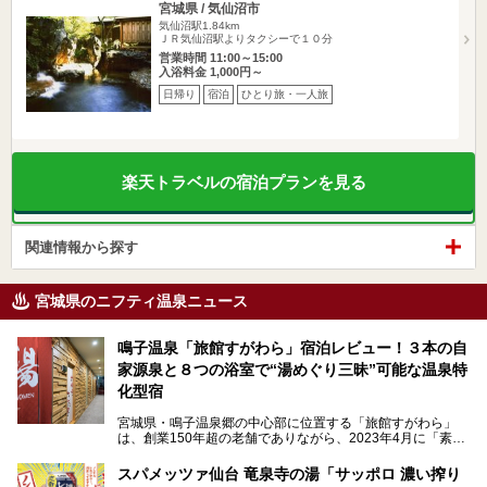
宮城県 / 気仙沼市
気仙沼駅1.84km
ＪＲ気仙沼駅よりタクシーで１０分
営業時間 11:00～15:00
入浴料金 1,000円～
日帰り
宿泊
ひとり旅・一人旅
楽天トラベルの宿泊プランを見る
関連情報から探す
宮城県のニフティ温泉ニュース
鳴子温泉「旅館すがわら」宿泊レビュー！３本の自
家源泉と８つの浴室で“湯めぐり三昧”可能な温泉特
化型宿
宮城県・鳴子温泉郷の中心部に位置する「旅館すがわら」
は、創業150年超の老舗でありながら、2023年4月に「素泊
まり専門の宿」としてリニューアルオープン。同時に温泉熱
を利用したサウナも新設され、温泉ファン・サウナ―双方に
スパメッツァ仙台 竜泉寺の湯「サッポロ 濃い搾り
注目のスポットです。