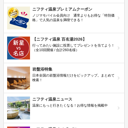
ニフティ温泉プレミアムクーポン
ノジマモバイル会員向け 通常よりもお得な「特別価
格」で人気の温泉を満喫できる！
【ニフティ温泉 百名湯2026】
行ってみたい施設に投票してプレゼントを当てよう！
（全10回開催 / 合計260名様）
岩盤浴特集
日本全国の岩盤浴情報だけをピックアップ。まとめて
検索！
ニフティ温泉ニュース
温泉にもっと行きたくなる！お得な情報を掲載中