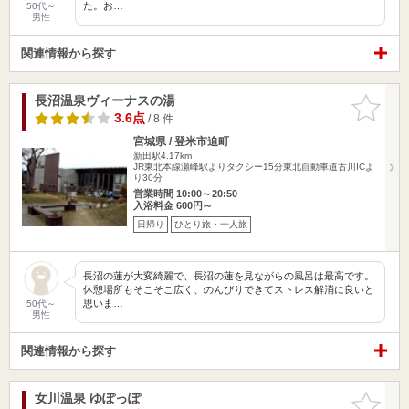
た。お…
50代～
男性
関連情報から探す
長沼温泉ヴィーナスの湯
お気に入
りに追加
3.6点
/ 8 件
宮城県 / 登米市迫町
新田駅4.17km
JR東北本線瀬峰駅よりタクシー15分東北自動車道古川ICよ
り30分
営業時間 10:00～20:50
入浴料金 600円～
日帰り
ひとり旅・一人旅
長沼の蓮が大変綺麗で、長沼の蓮を見ながらの風呂は最高です。
休憩場所もそこそこ広く、のんびりできてストレス解消に良いと
思いま…
50代～
男性
関連情報から探す
女川温泉 ゆぽっぽ
お気に入