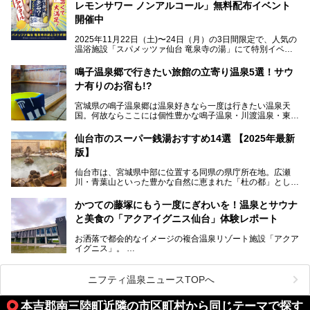
レモンサワー ノンアルコール」無料配布イベント
開催中
特筆すべきは、館内で完結する圧倒的な「湯めぐり」のバリ
2025年11月22日（土)〜24日（月）の3日間限定で、人気の
エーション。“温泉のデパート”・“東の横綱”と称される鳴子
温浴施設「スパメッツァ仙台 竜泉寺の湯」にて特別イベン
温泉郷の中でも、3本の異なる自家源泉を使い分けるその実
トを開催！居酒屋の手搾りサワーのような本格感が味わえる
力は折り紙付き。実際に宿泊した筆者が、“温泉”を中心にそ
「サッポロ 濃い搾りレモンサワー ノンアルコール」を無料
鳴子温泉郷で行きたい旅館の立寄り温泉5選！サウ
の全貌を詳細レビューします！
配布します。さらにSNS投稿で「サッポロ 濃い搾りグレフ
ナ有りのお宿も!?
ルサワー ノンアルコール」もプレゼント。湯上がりにぴっ
たりの一杯をぜひお楽しみください。
宮城県の鳴子温泉郷は温泉好きなら一度は行きたい温泉天
国。何故ならここには個性豊かな鳴子温泉・川渡温泉・東鳴
子温泉・中山平温泉・鬼首温泉という5つの温泉地があり、
硫黄泉、塩化物泉、硫酸塩泉、炭酸水素塩泉などと多様な泉
仙台市のスーパー銭湯おすすめ14選 【2025年最新
質がそろっているからです。
版】
ー
また共同浴場（日帰り温泉）だけでなく、嬉しいことに多く
仙台市は、宮城県中部に位置する同県の県庁所在地。広瀬
の旅館・ホテルも立ち寄り入浴に門戸を開いてくれていま
提供元：サッポロビール【PR】
川・青葉山といった豊かな自然に恵まれた「杜の都」として
す。
知られ、戦国武将・伊達政宗のお膝元として歴史ファンにも
この記事はサッポロビールのPRイベント告知記事です。
人気です。新幹線を使えば都心から1時間30分とアクセスも
今回はそんな旅館の中から、おすすめしたい5ヶ所の温泉を
かつての藤塚にもう一度にぎわいを！温泉とサウナ
よく、気軽に訪れやすい地方都市の1つです。
セレクトしてみました。うち3ヶ所はサウナも楽しめます。
と美食の「アクアイグニス仙台」体験レポート
今回は、仙台市内のおすすめスーパー銭湯をご紹介します。
お洒落で都会的なイメージの複合温泉リゾート施設「アクア
仙台牛タンなどを堪能するグルメ旅や、スポーツ観戦の遠征
イグニス」。
時などに利用しやすい温浴施設がたくさんありますよ。
関西空港や吉川美南（埼玉県）に続いて仙台市若林区に202
2年4月にオープンした「アクアイグニス仙台」は、日帰り
ニフティ温泉ニュースTOPへ
温泉の「藤塚の湯」、マルシェ リアン、和食「笠庵」、イ
タリアン「グリーチネ」、ベーカリー「マリアージュ ドゥ
本吉郡南三陸町近隣の市区町村から同じテーマで探す
ファリーヌ」、スイーツの「コンフィチュール アッシュ」