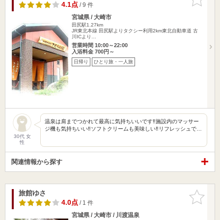
りに追加
4.1点
/ 9 件
宮城県 / 大崎市
田尻駅1.27km
JR東北本線 田尻駅よりタクシー利用2km東北自動車道 古
川ICより…
営業時間 10:00～22:00
入浴料金 700円～
日帰り
ひとり旅・一人旅
温泉は肩までつかれて最高に気持ちいいです‼︎施設内のマッサー
ジ機も気持ちいい‼︎ソフトクリームも美味しい‼︎リフレッシュで…
30代 女
性
関連情報から探す
旅館ゆさ
お気に入
りに追加
4.0点
/ 1 件
宮城県 / 大崎市 / 川渡温泉