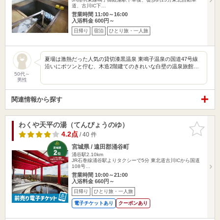
道、古川IC下…
営業時間 11:00～16:00
入浴料金 600円～
日帰り
宿泊
ひとり旅・一人旅
夏場は激熱だった人気の貸切漆黒温泉 東鳴子温泉の国道47号線
沿いにポツンと佇む、木造2階建てのきれいな白壁の温泉旅館…
50代～
男性
関連情報から探す
わくや天平の湯（てんぴょうのゆ）
お気に入
りに追加
4.2点
/ 40 件
宮城県 / 遠田郡涌谷町
涌谷駅2.10km
JR石巻線涌谷駅よりタクシーで5分 東北道古川ICから国道
108号…
営業時間 10:00～21:00
入浴料金 660円～
日帰り
ひとり旅・一人旅
電子チケットあり
クーポンあり