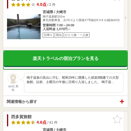
4.0点
/ 2 件
宮城県 / 大崎市
鳴子温泉駅202m
東北自動車道、古川I.Cより国道47号線(28.5キロ)経由40分
営業時間 7:00～24:00
入浴料金 1,070円～
日帰り
宿泊
ひとり旅・一人旅
楽天トラベルの宿泊プランを見る
鳴子温泉の高台に佇む、昭和29年に開業した鉄筋8階建ての大型
旅館。以前、土曜日の午後に日帰り入浴しました。 鳴子温…
40代 男
性
関連情報から探す
西多賀旅館
お気に入
りに追加
4.6点
/ 41 件
宮城県 / 大崎市