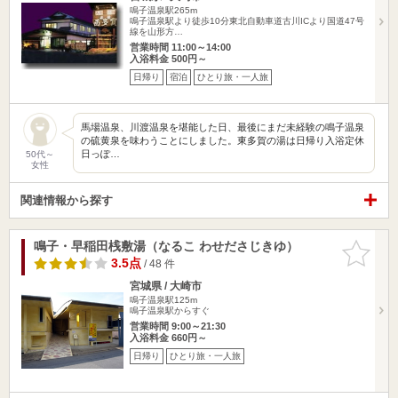
鳴子温泉駅265m
鳴子温泉駅より徒歩10分東北自動車道古川ICより国道47号
線を山形方…
営業時間 11:00～14:00
入浴料金 500円～
日帰り
宿泊
ひとり旅・一人旅
馬場温泉、川渡温泉を堪能した日、最後にまだ未経験の鳴子温泉
の硫黄泉を味わうことにしました。東多賀の湯は日帰り入浴定休
日っぽ…
50代～
女性
関連情報から探す
鳴子・早稲田桟敷湯（なるこ わせださじきゆ）
お気に入
りに追加
3.5点
/ 48 件
宮城県 / 大崎市
鳴子温泉駅125m
鳴子温泉駅からすぐ
営業時間 9:00～21:30
入浴料金 660円～
日帰り
ひとり旅・一人旅