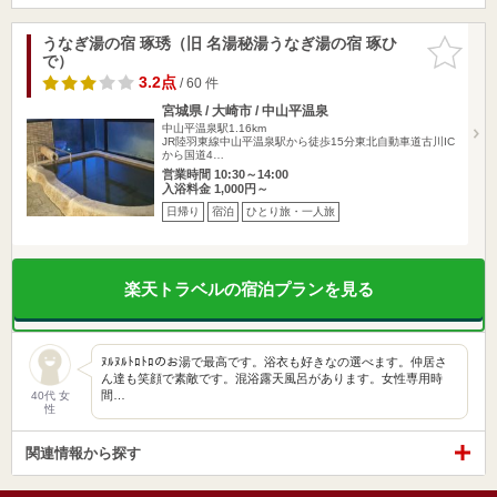
うなぎ湯の宿 琢琇（旧 名湯秘湯うなぎ湯の宿 琢ひ
お気に入
で）
りに追加
3.2点
/ 60 件
宮城県 / 大崎市 / 中山平温泉
中山平温泉駅1.16km
JR陸羽東線中山平温泉駅から徒歩15分東北自動車道古川IC
から国道4…
営業時間 10:30～14:00
入浴料金 1,000円～
日帰り
宿泊
ひとり旅・一人旅
楽天トラベルの宿泊プランを見る
ﾇﾙﾇﾙﾄﾛﾄﾛのお湯で最高です。浴衣も好きなの選べます。仲居さ
ん達も笑顔で素敵です。混浴露天風呂があります。女性専用時
間…
40代 女
性
関連情報から探す