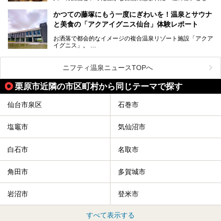
知られ、戦国武将・伊達政宗のお膝元として歴史ファンにも
この記事はサッポロビールのPRイベント告知記事です。
人気です。新幹線を使えば都心から1時間30分とアクセスも
今回はそんな旅館の中から、おすすめしたい5ヶ所の温泉を
かつての藤塚にもう一度にぎわいを！温泉とサウナ
よく、気軽に訪れやすい地方都市の1つです。
セレクトしてみました。うち3ヶ所はサウナも楽しめます。
と美食の「アクアイグニス仙台」体験レポート
今回は、仙台市内のおすすめスーパー銭湯をご紹介します。
お洒落で都会的なイメージの複合温泉リゾート施設「アクア
仙台牛タンなどを堪能するグルメ旅や、スポーツ観戦の遠征
イグニス」。
時などに利用しやすい温浴施設がたくさんありますよ。
関西空港や吉川美南（埼玉県）に続いて仙台市若林区に202
2年4月にオープンした「アクアイグニス仙台」は、日帰り
ニフティ温泉ニュースTOPへ
温泉の「藤塚の湯」、マルシェ リアン、和食「笠庵」、イ
タリアン「グリーチネ」、ベーカリー「マリアージュ ドゥ
栗原市近隣の市区町村から同じテーマで探す
ファリーヌ」、スイーツの「コンフィチュール アッシュ」
と「ル ショコラ ドゥ アッシュ」、そしてカフェ「猿田彦珈
琲」と話題のお店が勢ぞろい！
仙台市泉区
石巻市
この「アクアイグニス仙台」の魅力を探りにお出かけしてき
ました。
塩竈市
気仙沼市
白石市
名取市
角田市
多賀城市
岩沼市
登米市
すべて表示する