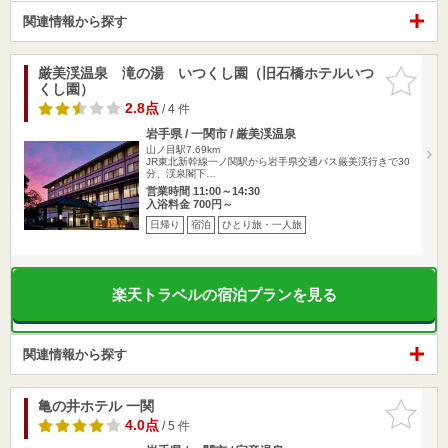
関連情報から探す
厳美渓温泉 滝の湯 いつくし園（旧石橋ホテルいつ
お気に入
くし園）
りに追加
2.8点
/ 4 件
岩手県 / 一関市 / 厳美渓温泉
山ノ目駅7.69km
JR東北新幹線一ノ関駅から岩手県交通バス厳美渓行きで30
分、渓泉閣下…
営業時間 11:00～14:30
入浴料金 700円～
日帰り
宿泊
ひとり旅・一人旅
楽天トラベルの宿泊プランを見る
関連情報から探す
亀の井ホテル 一関
お気に入
りに追加
4.0点
/ 5 件