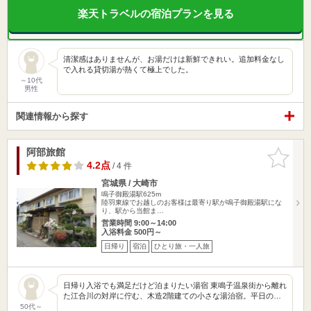
楽天トラベルの宿泊プランを見る
清潔感はありませんが、お湯だけは新鮮できれい。追加料金なし
で入れる貸切湯が熱くて極上でした。
～10代
男性
関連情報から探す
阿部旅館
お気に入
りに追加
4.2点
/ 4 件
宮城県 / 大崎市
鳴子御殿湯駅625m
陸羽東線でお越しのお客様は最寄り駅が鳴子御殿湯駅にな
り、駅から当館ま…
営業時間 9:00～14:00
入浴料金 500円～
日帰り
宿泊
ひとり旅・一人旅
日帰り入浴でも満足だけど泊まりたい湯宿 東鳴子温泉街から離れ
た江合川の対岸に佇む、木造2階建ての小さな湯治宿。平日の…
50代～