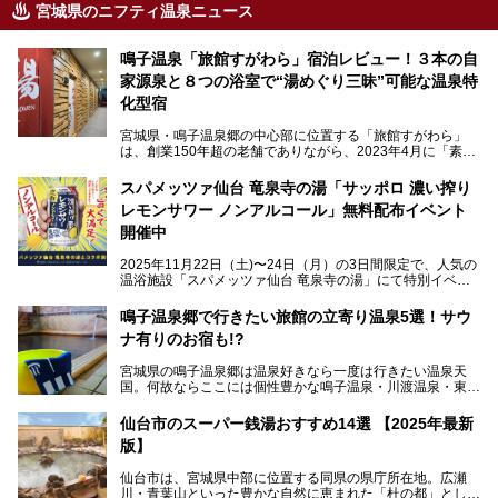
宮城県のニフティ温泉ニュース
鳴子温泉「旅館すがわら」宿泊レビュー！３本の自
家源泉と８つの浴室で“湯めぐり三昧”可能な温泉特
化型宿
宮城県・鳴子温泉郷の中心部に位置する「旅館すがわら」
は、創業150年超の老舗でありながら、2023年4月に「素泊
まり専門の宿」としてリニューアルオープン。同時に温泉熱
を利用したサウナも新設され、温泉ファン・サウナ―双方に
スパメッツァ仙台 竜泉寺の湯「サッポロ 濃い搾り
注目のスポットです。
レモンサワー ノンアルコール」無料配布イベント
開催中
特筆すべきは、館内で完結する圧倒的な「湯めぐり」のバリ
2025年11月22日（土)〜24日（月）の3日間限定で、人気の
エーション。“温泉のデパート”・“東の横綱”と称される鳴子
温浴施設「スパメッツァ仙台 竜泉寺の湯」にて特別イベン
温泉郷の中でも、3本の異なる自家源泉を使い分けるその実
トを開催！居酒屋の手搾りサワーのような本格感が味わえる
力は折り紙付き。実際に宿泊した筆者が、“温泉”を中心にそ
「サッポロ 濃い搾りレモンサワー ノンアルコール」を無料
鳴子温泉郷で行きたい旅館の立寄り温泉5選！サウ
の全貌を詳細レビューします！
配布します。さらにSNS投稿で「サッポロ 濃い搾りグレフ
ナ有りのお宿も!?
ルサワー ノンアルコール」もプレゼント。湯上がりにぴっ
たりの一杯をぜひお楽しみください。
宮城県の鳴子温泉郷は温泉好きなら一度は行きたい温泉天
国。何故ならここには個性豊かな鳴子温泉・川渡温泉・東鳴
子温泉・中山平温泉・鬼首温泉という5つの温泉地があり、
硫黄泉、塩化物泉、硫酸塩泉、炭酸水素塩泉などと多様な泉
仙台市のスーパー銭湯おすすめ14選 【2025年最新
質がそろっているからです。
版】
ー
また共同浴場（日帰り温泉）だけでなく、嬉しいことに多く
仙台市は、宮城県中部に位置する同県の県庁所在地。広瀬
の旅館・ホテルも立ち寄り入浴に門戸を開いてくれていま
提供元：サッポロビール【PR】
川・青葉山といった豊かな自然に恵まれた「杜の都」として
す。