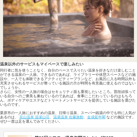
温泉以外のサービスもマイペースで楽しみたい
同行者に気を使うことなく、自分のペースで入りたい温泉を好きなだけ楽しむこと
ができる温泉の一人旅。できるのであれば、ライブラリーや休憩スペースなどの施
設や、一人でも体験できるアクティビティープランなど、お風呂に入る時間以外も
充実させられるサービスが整っている施設の方が時間を有意義に使えるのではない
でしょうか。
さらに、女性の一人旅の場合はセキュリティ面も重視したいところ。普段頑張って
いる自分へのご褒美も兼ねているのであれば、食事にこだわっているのはもちろ
ん、ボディケアやエステなどトリートメントサービスを提供している施設を選びた
いものです。
栗原市の一人旅におすすめの温泉、日帰り温泉、スーパー銭湯の中でも特に人気が
あるのは、
花山温泉 温湯山荘
、
温湯温泉 佐藤旅館
、
金成延年閣
などの施設です。
ぜひ一度は足を運んでみてください。