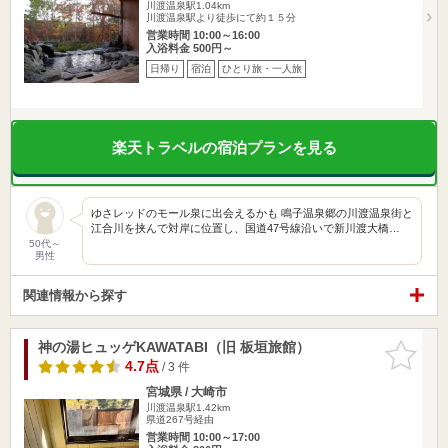
川渡温泉駅1.04km
川渡温泉駅より徒歩にて約１５分
営業時間 10:00～16:00
入浴料金 500円～
日帰り
宿泊
ひとり旅・一人旅
楽天トラベルの宿泊プランを見る
ゆさレッドのモール泉に出会えるかも 鳴子温泉郷の川渡温泉街と
江合川を挟んで対岸に位置し、国道47号線沿いで新川渡大橋…
50代～
男性
関連情報から探す
神の湯ヒュッゲKAWATABI（旧 板垣旅館）
お気に入
りに追加
4.7点
/ 3 件
宮城県 / 大崎市
川渡温泉駅1.42km
県道267号経由
営業時間 10:00～17:00