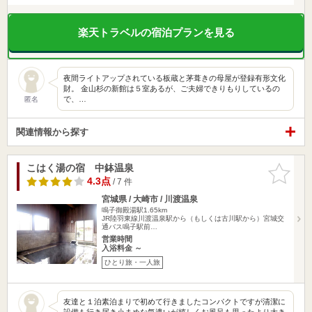
楽天トラベルの宿泊プランを見る
夜間ライトアップされている板蔵と茅葺きの母屋が登録有形文化
財。 金山杉の新館は５室あるが、ご夫婦できりもりしているの
で、…
匿名
関連情報から探す
こはく湯の宿 中鉢温泉
お気に入
りに追加
4.3点
/ 7 件
宮城県 / 大崎市 / 川渡温泉
鳴子御殿湯駅1.65km
JR陸羽東線川渡温泉駅から（もしくは古川駅から）宮城交
通バス鳴子駅前…
営業時間
入浴料金 ～
ひとり旅・一人旅
友達と１泊素泊まりで初めて行きましたコンパクトですが清潔に
設備も行き届き小まめな気遣いが嬉しくお風呂も思ったより大き