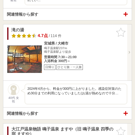
匿名
関連情報から探す
滝の湯
お気に入
りに追加
4.7点
/ 114 件
宮城県 / 大崎市
鳴子温泉駅237m
鳴子温泉駅より徒歩
営業時間 7:30～21:00
入浴料金 300円～
日帰り
ひとり旅・一人旅
2024年4月から、料金が300円に上がりました。感染症対策のた
め30分までの利用になっていました(⁠お湯が熱めなので十分…
40代 女
性
関連情報から探す
大江戸温泉物語 鳴子温泉 ますや（旧 鳴子温泉 四季の
お気に入
宿 ますや）
りに追加