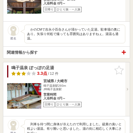
入浴料金 0円～
日帰り
ひとり旅・一人旅
かのCMで吉永小百合さんが浸かっていた足湯。駐車場の奥に
あり。矢張り何処で撮っても雰囲気はありますねぇ。湯温も適
温。
匿名
関連情報から探す
鳴子温泉 ぽっぽの足湯
お気に入
りに追加
3.3点
/ 12 件
宮城県 / 大崎市
鳴子温泉駅293m
JR鳴子温泉駅
営業時間
入浴料金 0円～
日帰り
ひとり旅・一人旅
列車を待つ間に身体が冷えたので利用しました。硫黄の臭いと
程よい湯温。有り難いと思いました。湯の街に相応しく大事にさ
れてい…