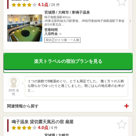
りに追加
4.1点
/ 26 件
宮城県 / 大崎市 / 東鳴子温泉
鳴子御殿湯駅401m
JR東北新幹線古川駅乗換、JR陸羽東線鳴子御殿湯駅下車徒
歩5分東北自…
営業時間
入浴料金 ～
宿泊
ひとり旅・一人旅
楽天トラベルの宿泊プランを見る
１つの旅館で8種湯めぐり。とても満足でした。 働く方々の人柄
も朗らかでゆったりと過ごしました。朝ごはんの地元産のお米が
と…
20代 女
性
関連情報から探す
鳴子温泉 貸切露天風呂の宿 扇屋
お気に入
りに追加
4.0点
/ 4 件
宮城県 / 大崎市