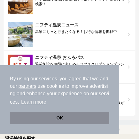
検索！
ニフティ温泉ニュース
温泉にもっと行きたくなる！お得な情報を掲載中
ニフティ温泉 おふろパス
温浴施設をお得に楽しめるサブスクリプションプラン
By using our services, you agree that we and
our
partners
use cookies to improve advertisi
【ニフティライフスタイル株主優待のご案
ng and enhance your experience on our servi
内】
ces.
Learn more
株主優待制度で人気の温浴施設に行こう！対象施設が
拡充されました！
OK
温泉TOP
東北
宮城県
栗原市
一人旅におすすめの栗原市の温泉、日帰り温泉、スーパー銭湯おすすめ
温浴施設を探す