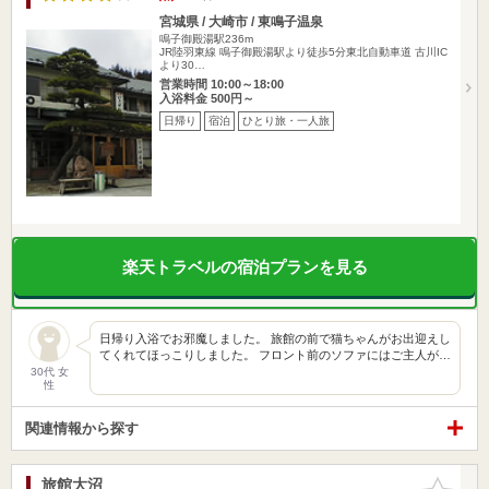
宮城県 / 大崎市 / 東鳴子温泉
鳴子御殿湯駅236m
JR陸羽東線 鳴子御殿湯駅より徒歩5分東北自動車道 古川IC
より30…
営業時間 10:00～18:00
入浴料金 500円～
日帰り
宿泊
ひとり旅・一人旅
楽天トラベルの宿泊プランを見る
日帰り入浴でお邪魔しました。 旅館の前で猫ちゃんがお出迎えし
てくれてほっこりしました。 フロント前のソファにはご主人が…
30代 女
性
関連情報から探す
旅館大沼
お気に入