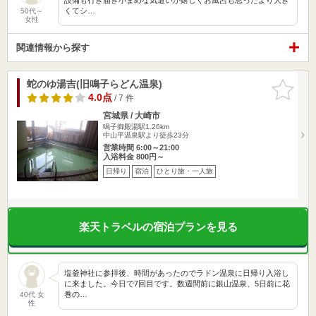
くてシ…
50代～
女性
関連情報から探す
蛇のゆ湯吉(旧鳴子らどん温泉)
お気に入
りに追加
4.0点
/ 7 件
宮城県 / 大崎市
鳴子御殿湯駅1.26km
中山平温泉駅より徒歩23分
営業時間 6:00～21:00
入浴料金 800円～
日帰り
宿泊
ひとり旅・一人旅
楽天トラベルの宿泊プランを見る
塩釜神社に参拝後、時間があったのでラドン温泉に日帰り入浴し
に来ました。今日で7回目です。数週間前に銀山温泉、5日前に花
巻の…
40代 女
性