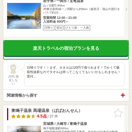
岩手県 / 一関市 / 宝竜温泉
山ノ目駅5.86km
JR東北新幹線一ノ関駅から約8km（厳美渓・瑞山方面行き
バスで約20…
営業時間 12:00～21:00
入浴料金 800円～
日帰り
宿泊
ひとり旅・一人旅
楽天トラベルの宿泊プランを見る
日帰りです！！まず、タオルは120円で借りれます！でかくて吸
収性抜群なのでタオルは持ってこなくてもいいかもしれません！
受付…
20代 指
定しな
い
関連情報から探す
東鳴子温泉 馬場温泉（ばばおんせん）
お気に入
りに追加
4.5点
/ 37 件
宮城県 / 大崎市 / 東鳴子温泉
鳴子御殿湯駅988m
JR陸羽東線鳴子御殿湯駅下車後、徒歩約15分東北自動車