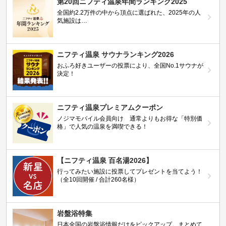
第20回ニフティ温泉年間ランキング2025
全国約2.2万件の中から頂点に選ばれた、2025年の人
気施設は…
ニフティ温泉 サウナランキング2026
おふろ好きユーザーの投票により、全国No.1サウナが
決定！
ニフティ温泉プレミアムクーポン
ノジマモバイル会員向け 通常よりもお得な「特別価
格」で人気の温泉を満喫できる！
【ニフティ温泉 百名湯2026】
行ってみたい施設に投票してプレゼントを当てよう！
（全10回開催 / 合計260名様）
岩盤浴特集
日本全国の岩盤浴情報だけをピックアップ。まとめて