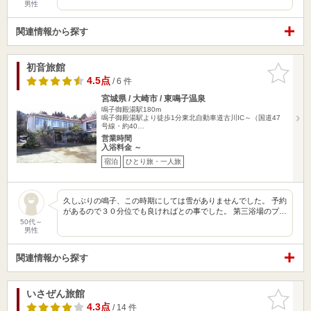
男性
関連情報から探す
初音旅館
お気に入
りに追加
4.5点
/ 6 件
宮城県 / 大崎市 / 東鳴子温泉
鳴子御殿湯駅180m
鳴子御殿湯駅より徒歩1分東北自動車道古川IC～（国道47
号線・約40…
営業時間
入浴料金 ～
宿泊
ひとり旅・一人旅
久しぶりの鳴子、この時期にしては雪がありませんでした。 予約
があるので３０分位でも良ければとの事でした。 第三浴場のプ…
50代～
男性
関連情報から探す
いさぜん旅館
お気に入
りに追加
4.3点
/ 14 件