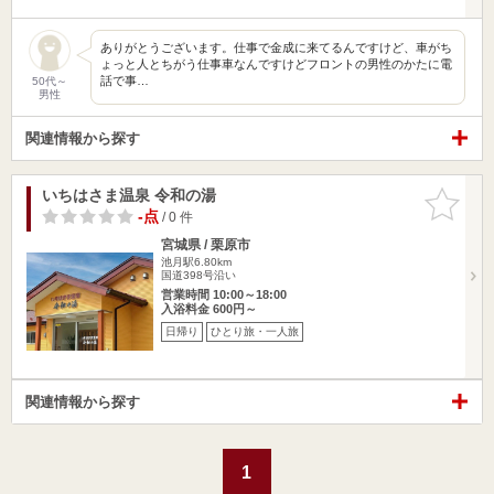
ありがとうございます。仕事で金成に来てるんですけど、車がち
ょっと人とちがう仕事車なんですけどフロントの男性のかたに電
話で事…
50代～
男性
関連情報から探す
いちはさま温泉 令和の湯
お気に入
りに追加
-点
/ 0 件
宮城県 / 栗原市
池月駅6.80km
国道398号沿い
営業時間 10:00～18:00
入浴料金 600円～
日帰り
ひとり旅・一人旅
関連情報から探す
1