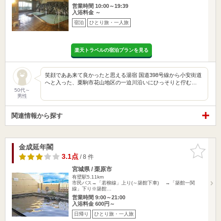
営業時間 10:00～19:39
入浴料金 ～
宿泊
ひとり旅・一人旅
楽天トラベルの宿泊プランを見る
笑顔でああ来て良かったと思える湯宿 国道398号線から小安街道
へと入った、栗駒市花山地区の一迫川沿いにひっそりと佇む…
50代～
男性
関連情報から探す
金成延年閣
お気に入
りに追加
3.1点
/ 8 件
宮城県 / 栗原市
有壁駅5.11km
市民バス→「若柳線」上り(～築館下車) →「築館一関
線」下り※築館…
営業時間 9:00～21:00
入浴料金 600円～
日帰り
ひとり旅・一人旅