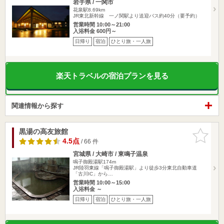
岩手県 / 一関市
花泉駅8.69km
JR東北新幹線 一ノ関駅より送迎バス約40分（要予約）
営業時間 10:00～21:00
入浴料金 600円～
日帰り
宿泊
ひとり旅・一人旅
楽天トラベルの宿泊プランを見る
関連情報から探す
黒湯の高友旅館
お気に入
りに追加
4.5点
/ 66 件
宮城県 / 大崎市 / 東鳴子温泉
鳴子御殿湯駅174m
JR陸羽東線「鳴子御殿湯駅」より徒歩3分東北自動車道
「古川IC」から…
営業時間 10:00～15:00
入浴料金 ～
日帰り
宿泊
ひとり旅・一人旅