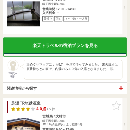
鳴子温泉駅409m
営業時間 12:00～14:30
入浴料金 ～
日帰り
宿泊
ひとり旅・一人旅
楽天トラベルの宿泊プランを見る
湯めぐりマップにｐｈ8.7 を見て行ってみました。 露天風呂は
順番待ちとの事で、内湯のみ４０分の入浴となりました。 脱…
50代～
男性
関連情報から探す
足湯 下地獄源泉
お気に入
りに追加
4.0点
/ 5 件
宮城県 / 大崎市
鳴子温泉駅300m
JR「鳴子温泉駅」より徒歩4分
営業時間 9:00～17:00