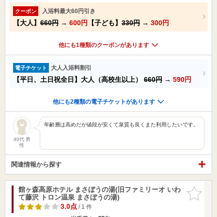
入浴料最大60円引き
クーポン
【大人】
660円
→
600円
【子ども】
330円
→
300円
他にも1種類のクーポンがあります
大人入浴料割引
電子チケット
【平日、土日祝全日】大人（高校生以上）
660円
→
590円
他にも2種類の電子チケットがあります
年齢層は高めだが値段が安くて泉質も良くまた利用したいです。
40代 男
性
関連情報から探す
館ヶ森高原ホテル まさぼうの湯(旧ファミリーオ いわ
お気に入
て藤沢 トロン温泉 まさぼうの湯)
りに追加
3.0点
/ 1 件