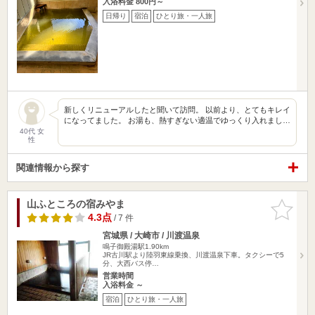
入浴料金 800円～
日帰り
宿泊
ひとり旅・一人旅
新しくリニューアルしたと聞いて訪問。 以前より、とてもキレイ
になってました。 お湯も、熱すぎない適温でゆっくり入れまし…
40代 女
性
関連情報から探す
山ふところの宿みやま
お気に入
りに追加
4.3点
/ 7 件
宮城県 / 大崎市 / 川渡温泉
鳴子御殿湯駅1.90km
JR古川駅より陸羽東線乗換、川渡温泉下車。タクシーで5
分、大西バス停…
営業時間
入浴料金 ～
宿泊
ひとり旅・一人旅