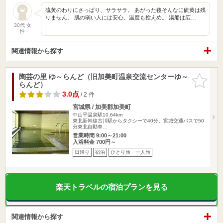
硫黄のわりにさっぱり、サラサラ。 あがった後そんなに硫黄は残
りません。 肌の弱い人には安心。温度も控えめ。 湯船は広…
30代 女
性
関連情報から探す
陶芸の里 ゆ～らんど（旧加美町温泉交流センターゆ～
お気に入
らんど）
りに追加
3.0点
/ 2 件
宮城県 / 加美郡加美町
中山平温泉駅10.64km
東北新幹線古川駅からタクシーで40分、宮城交通バスで50
分東北自動車…
営業時間 9:00～21:00
入浴料金 700円～
日帰り
宿泊
ひとり旅・一人旅
楽天トラベルの宿泊プランを見る
関連情報から探す