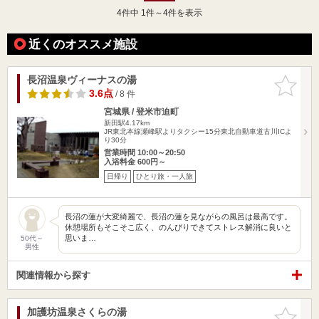
4
件中 1件～4件を表示
近くのオススメ施設
長沼温泉ヴィーナスの湯
お気に入
りに追加
3.6点
/ 8 件
宮城県 / 登米市迫町
新田駅4.17km
JR東北本線瀬峰駅よりタクシー15分東北自動車道古川ICよ
り30分
営業時間 10:00～20:50
入浴料金 600円～
日帰り
ひとり旅・一人旅
長沼の蓮が大変綺麗で、長沼の蓮を見ながらの風呂は最高です。
休憩場所もそこそこ広く、のんびりできてストレス解消に良いと
思いま…
50代～
男性
関連情報から探す
加護坊温泉さくらの湯
お気に入