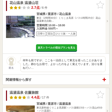
花山温泉 温湯山荘
お気に入
りに追加
2.7点
/ 6 件
宮城県 / 栗原市 / 花山温泉
東京《2時間30分》くりこま高原《バス1時間25分》花山
温湯東北自動…
営業時間 10:00～18:00
入浴料金 550円～
日帰り
宿泊
ひとり旅・一人旅
楽天トラベルの宿泊プランを見る
何年も前ですが、ここを一泊目として東北を巡ったことがありま
した。静かなお宿で、よかったのをよく覚えています。泊りを重
ねてい…
匿名
関連情報から探す
温湯温泉 佐藤旅館
お気に入
りに追加
4.4点
/ 17 件
宮城県 / 栗原市 / 温湯温泉
東北新幹線くりこま高原駅～バス築館15分～バス花山45分
～バス温湯3…